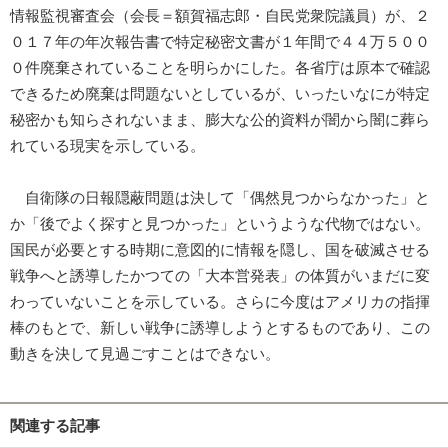
情報監視審査会（会長＝額賀福志郎・自民党衆院議員）が、２
０１７年の年次報告書で特定秘密文書が１年間で４４万５００
０件廃棄されていることを明らかにした。各省庁は原本で確認
できるため廃棄は問題ないとしているが、いったいなにが特定
秘密かも知らされないまま、膨大な公的資料が闇から闇に葬ら
れている現実を示している。
自衛隊の日報隠蔽問題は決して「偶然見つからなかった」と
か「後でよく探すと見つかった」というような代物ではない。
国民が必要とする時期に意図的に情報を隠し、国を破滅させる
戦争へと誘導したかつての「大本営発表」の体質がいまだに変
わっていないことを示している。さらに今度はアメリカの指揮
棒のもとで、新しい戦争に誘導しようとするものであり、この
動きを決して見過ごすことはできない。
関連する記事