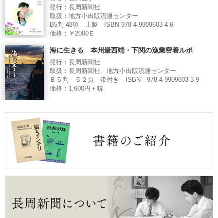
発行：長周新聞社
取扱：地方小出版流通センター
B5判 48項 上製 ISBN 978-4-9909603-4-6
価格：￥2000Ｅ
海に生きる 本州最西端・下関の漁業密着ルポ
発行：長周新聞社
取扱：長周新聞社、地方小出版流通センター
Ｂ５判 ５２頁 帯付き ISBN 978-4-9909603-3-9
価格：1,600円＋税