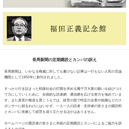
長周新聞の定期購読とカンパの訴え
長周新聞は、いかなる権威に対しても書けない記事は一行もない人民の言論
機関として1955年に創刊されました。
すっかり行き詰まった戦後社会の打開を求める幾千万大衆の願いを結びつけ
て力にしていくために、全国的な読者網、通信網を広げる努力を強めていま
す。また真実の報道を貫くうえでは、経営の面で特定の企業や組織などのス
ポンサーに頼るわけにはいかず、一人一人の読者・支持者の皆さまの購読料
とカンパに依拠して経営を成り立たせるほかはありません。
ホームページの愛読者の皆さまに本紙の定期購読とカンパによるご協力を訴
えるものです。