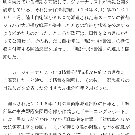
明を続けている時期を前後して、ジャーナリストが情報公開を
請求している。それは安保法制施行（１６年３月）後の２０１
６年７月、陸上自衛隊がＰＫＯで派遣された南スーダンの首都
ジュバで大規模な戦闘が発生したときの詳細な状況を公表する
よう求めたものだった。ところが政府は、日報を２カ月にわた
って公開せず、そのあいだに自衛隊に「駆けつけ警護」の新任
務を付与する閣議決定を強行し、「駆けつけ警護」の運用も開
始した。
一方、ジャーナリストには情報公開請求から約２カ月後に
「廃棄した」と通知して情報を隠蔽し、その後、一部黒塗りの
日報などを公表したのは４カ月後の昨年２月だった。
開示された２０１６年７月の自衛隊派遣部隊の日報と、上級
部隊の中央即応集団司令部が作成した「モーニングレポート」
には、黒塗り部分が多いなか「戦車砲を射撃」「対戦車ヘリが
大統領府上空を旋回」「えい光弾５０発の射撃」などの記載が