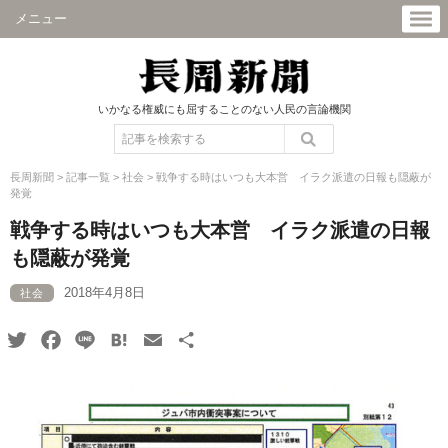
メニュー
いかなる権威にも屈することのない人民の言論機関
長周新聞
>
記事一覧
>
社会
>
戦争する時はいつも大本営 イラク派遣の日報も隠蔽が
発覚
戦争する時はいつも大本営 イラク派遣の日報
も隠蔽が発覚
2018年4月8日
社会
Twitter
Facebook
Line
Hatena
Email
共
有