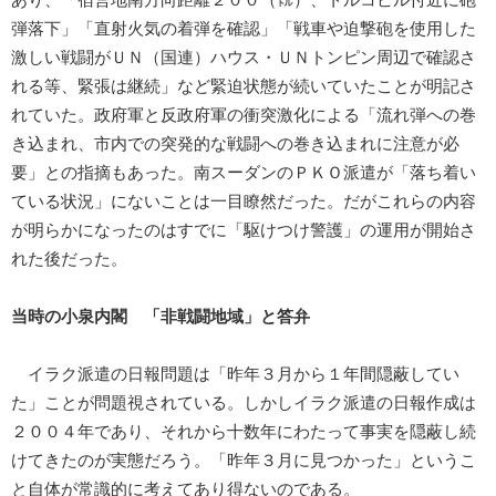
あり、「宿営地南方向距離２００（㍍）、トルコビル付近に砲
弾落下」「直射火気の着弾を確認」「戦車や迫撃砲を使用した
激しい戦闘がＵＮ（国連）ハウス・ＵＮトンピン周辺で確認さ
れる等、緊張は継続」など緊迫状態が続いていたことが明記さ
れていた。政府軍と反政府軍の衝突激化による「流れ弾への巻
き込まれ、市内での突発的な戦闘への巻き込まれに注意が必
要」との指摘もあった。南スーダンのＰＫＯ派遣が「落ち着い
ている状況」にないことは一目瞭然だった。だがこれらの内容
が明らかになったのはすでに「駆けつけ警護」の運用が開始さ
れた後だった。
当時の小泉内閣 「非戦闘地域」と答弁
イラク派遣の日報問題は「昨年３月から１年間隠蔽してい
た」ことが問題視されている。しかしイラク派遣の日報作成は
２００４年であり、それから十数年にわたって事実を隠蔽し続
けてきたのが実態だろう。「昨年３月に見つかった」というこ
と自体が常識的に考えてあり得ないのである。