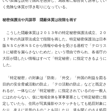
いい加減な説明で国民を愚弄し、為政者に都合良く誘導してい
く危険な体質が浮き彫りになっている。
秘密保護法や共謀罪 隠蔽体質は段階を画す
こうした隠蔽体質は２０１３年の特定秘密保護法成立、２０
１７年の共謀罪法成立で段階を画した。特定秘密保護法は日本
版ＮＳＣが米ＮＳＣから情報や命令を受ける過程で「テロリス
トに秘密を漏らさないためだ」という理由で作られ、各省庁の
大臣が隠したい情報はすべて「特定秘密」に指定できるように
した。
「特定秘密」の対象は「防衛」「外交」「外国の利益を図る
目的の安全脅威活動の防止」「テロ活動の防止」などと既定さ
れるが、一体なにが「特定秘密」に指定されているのか一般人
にはわからない。仮に地域全体を軍事要塞として特定秘密に指
定していたら、住民が写真撮影やスケッチをしても処罰対象に
なり、友人に近所の人のことを話したり、道を聞くのさえ処罰