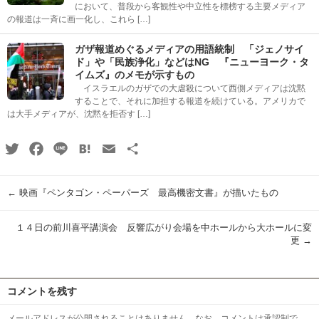
において、普段から客観性や中立性を標榜する主要メディア
の報道は一斉に画一化し、これら […]
ガザ報道めぐるメディアの用語統制 「ジェノサイ
ド」や「民族浄化」などはNG 『ニューヨーク・タ
イムズ』のメモが示すもの
イスラエルのガザでの大虐殺について西側メディアは沈黙
することで、それに加担する報道を続けている。アメリカで
は大手メディアが、沈黙を拒否す […]
Twitter
Facebook
Line
Hatena
Email
共
有
←
映画『ペンタゴン・ペーパーズ 最高機密文書』が描いたもの
１４日の前川喜平講演会 反響広がり会場を中ホールから大ホールに変
更
→
コメントを残す
メールアドレスが公開されることはありません。なお、コメントは承認制で