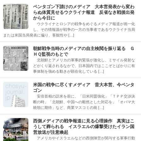
ペンタゴン下請けのメディア 大本営発表から変わ
らぬ体質見せるウクライナ報道 反省なき戦後出発
から今日に
ウクライナとロシアの戦争をめぐるメディア報道が画一化
し、その情報源が戦争の一方の当事者であるウクライナ当局
または米国当局発表に偏り、客観性や […]
朝鮮戦争当時のメディアの自主検閲を振り返る Ｇ
ＨＱ監視のもとで
北朝鮮とアメリカの軍事的緊張が激化し、ミサイル発射な
どがくり返されるなかで、日本国内ではここぞとばかりに有
事体制を強める動きが顕在化している […]
米国の戦争に尽くすメディア 昔大本営、今ペンタ
ゴン
安倍首相の訪米を前に、「日米同盟強化」「ＴＰＰ交渉決
断の時」「北朝鮮、中国への毅然とした対応を」「オバマ大
統領に期待」など、商業マスコミの統 […]
西側メディアの戦争報道に見る心理操作 真実はこ
うして葬られる イスラエルの爆撃受けたイラン国
営放送が注意喚起
アメリカやイスラエルなどの西側陣営が関与する軍事行動