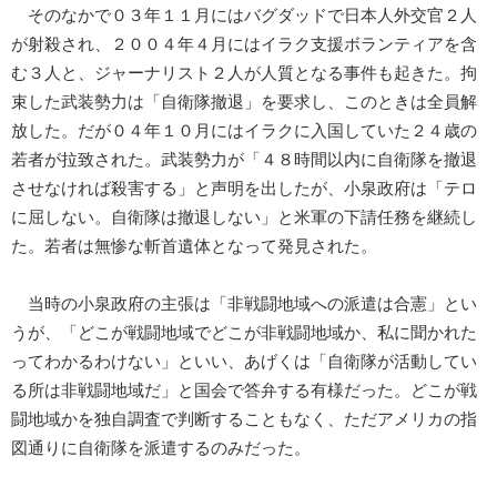
そのなかで０３年１１月にはバグダッドで日本人外交官２人
が射殺され、２００４年４月にはイラク支援ボランティアを含
む３人と、ジャーナリスト２人が人質となる事件も起きた。拘
束した武装勢力は「自衛隊撤退」を要求し、このときは全員解
放した。だが０４年１０月にはイラクに入国していた２４歳の
若者が拉致された。武装勢力が「４８時間以内に自衛隊を撤退
させなければ殺害する」と声明を出したが、小泉政府は「テロ
に屈しない。自衛隊は撤退しない」と米軍の下請任務を継続し
た。若者は無惨な斬首遺体となって発見された。
当時の小泉政府の主張は「非戦闘地域への派遣は合憲」とい
うが、「どこが戦闘地域でどこが非戦闘地域か、私に聞かれた
ってわかるわけない」といい、あげくは「自衛隊が活動してい
る所は非戦闘地域だ」と国会で答弁する有様だった。どこが戦
闘地域かを独自調査で判断することもなく、ただアメリカの指
図通りに自衛隊を派遣するのみだった。