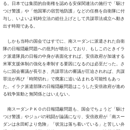
る。日本では集団的自衛権を認める安保関連法の施行で「駆け
つけ警護」や「他国軍の宿営地防護」などの任務を自衛隊に付
与し、いよいよ戦時立法の総仕上げとして共謀罪法成立へ動き
出す時期である。
しかも当時の国会ではすでに、南スーダンに派遣された自衛
隊の日報隠蔽問題への批判が噴出しており、もしこのときイラ
ク派遣隊員の日報の中身が表面化すれば、安倍政府が加速する
米軍支援体制の強化を牽制する要因になるのは必至だった。さ
らに国会審議が長引き、共謀罪法の審議が圧迫されれば、共謀
罪法が再び「時間切れ」で廃案に追い込まれる可能性もあっ
た。イラク派遣部隊の日報隠蔽問題はこうした安倍政府が進め
る戦争策動と無関係とはいえない。
南スーダンＰＫＯの日報隠蔽問題も、国会でちょうど「駆け
つけ警護」やジュバの戦闘が論議になり、安倍政府が「南スー
ダンは永田町より危険」「状況は落ち着いている」と苦しい弁