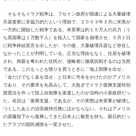
そもそもイラク戦争は、フセイン政府が国連による大量破壊
兵器査察に非協力的だという理由で、２００３年３月に米英が
一方的に開始した戦争である。米英軍は約１５万人の兵力（う
ち英国軍は１万数千人）を投入して国家を崩壊させ、５月１日
に戦争終結宣言を出したが、その後、大量破壊兵器など存在し
なかったことが判明している。正当な理由もなく、住居を破壊
され、肉親を奪われた住民が、侵略者に徹底抗戦するのは当然
である。このもっとも憤りを買うときに「地上部隊を出せ」
「金だけでなく血を流せ」と日本に号令をかけたのがアメリカ
であり、その要求を丸呑みして、大急ぎでイラク復興支援特別
措置法を作って陸上自衛隊を派遣したのが当時の小泉政府だっ
た。名目は「復興支援」であるが、その実態は米英軍が破壊し
つくしたあとの治安維持任務にほかならない。それはアメリカ
の原爆投下から復興してきた日本人に敬意を持ち、親日的だっ
たアラブの国民感情を一変させた。