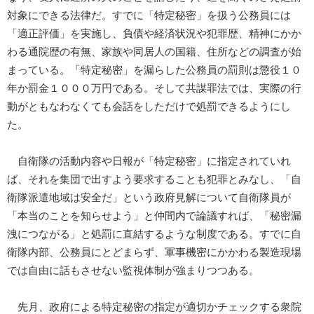
対象にできる法律だ。すでに「特定秘密」を扱う公務員には
「適正評価」を実施し、負債や経済状況や犯罪歴、精神にかか
わる通院歴の有無、家族や同居人の国籍、住所などの調査が始
まっている。「特定秘密」を漏らした公務員の罰則は懲役１０
年か罰金１０００万円である。そして共謀罪法では、実際の行
動がともなわなくても会話をしただけで処罰できるようにし
た。
自衛隊の活動内容や日報が「特定秘密」に指定されていれ
ば、それを集団で出すよう要求することも犯罪とみなし、「自
衛隊派遣地域は安全だ」という政府見解について自衛隊員が
「本当のことを知らせよう」と仲間内で論議すれば、「秘密漏
洩につながる」と処罰に直結するような制度である。すでに自
衛隊内部、公務員にとどまらず、軍事機密にかかわる製造現場
では自由に話もさせない監視体制が強まりつつある。
先月、政府による特定秘密の指定が適切かチェックする衆院