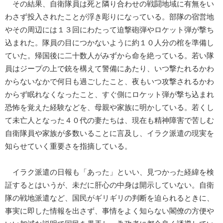
その結果、自衛隊員は死と隣り合わせの戦闘地域に有無をい
わさず投入されたことが浮き彫りになっている。部隊の宿営地
やその周辺には１３回にわたって迫撃砲弾やロケット弾が撃ち
込まれた。隊員の目につかないように約１０人分の棺を準備し
ていた。帰国後に二十数人がみずから命を絶っている。若い隊
員はジープの上で銃を構えて警備にあたり、いつ撃たれるかわ
からないなかで何日も過ごしたこと、夜もいつ攻撃されるかわ
からず眠れなくなったこと、すぐ側にロケット弾が撃ち込まれ
恐怖を覚えた経験などを、母親や家族に明かしている。若くし
て未亡人となった４０代の妻たちは、現在も精神障害で苦しむ
自衛隊員や家族が多数いることに言及し、イラク派遣の現実を
知らせていく重要さを指摘している。
イラク派遣の日報も「あった」といい、見つかった経緯を検
証するとはいうが、未だに肝心の中身は開示していない。自衛
隊の戦地派遣など、国民がギリギリの判断を迫られるときに、
事実に即した情報を出さず、事情をよく知らない閣僚の方便や