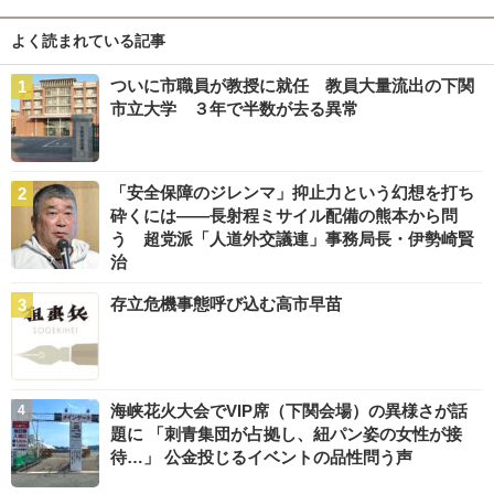
よく読まれている記事
ついに市職員が教授に就任 教員大量流出の下関
市立大学 ３年で半数が去る異常
「安全保障のジレンマ」抑止力という幻想を打ち
砕くには――長射程ミサイル配備の熊本から問
う 超党派「人道外交議連」事務局長・伊勢崎賢
治
存立危機事態呼び込む高市早苗
海峡花火大会でVIP席（下関会場）の異様さが話
題に 「刺青集団が占拠し、紐パン姿の女性が接
待…」 公金投じるイベントの品性問う声