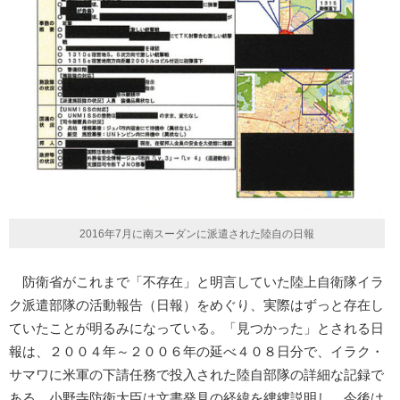
2016年7月に南スーダンに派遣された陸自の日報
防衛省がこれまで「不存在」と明言していた陸上自衛隊イラ
ク派遣部隊の活動報告（日報）をめぐり、実際はずっと存在し
ていたことが明るみになっている。「見つかった」とされる日
報は、２００４年～２００６年の延べ４０８日分で、イラク・
サマワに米軍の下請任務で投入された陸自部隊の詳細な記録で
ある。小野寺防衛大臣は文書発見の経緯を縷縷説明し、今後は