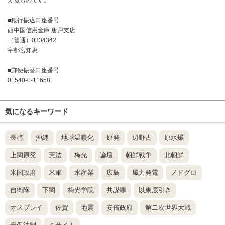
■銀行振込口座番号
西中国信用金庫 唐戸支店
（普通）0334342
宇都宮知恵
■郵便振替口座番号
01540-0-11658
気になるキーワード
長崎
沖縄
地球温暖化
原発
辺野古
原水爆
上関原発
憲法
梅光
論壇
朝鮮戦争
北朝鮮
米国政府
米軍
水産業
広島
風力発電
ノドグロ
自衛隊
下関
梅光学院
共謀罪
以東底引き
オスプレイ
佐賀
地震
安倍政府
第二次世界大戦