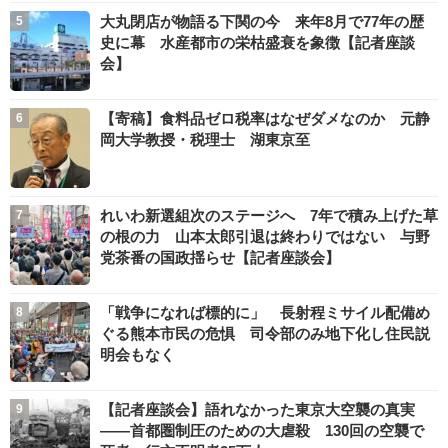
大丸閉店が物語る下関の今 来年8月で77年の歴
史に幕 水産都市の栄枯盛衰を象徴【記者座談
会】
【寄稿】食料品ゼロ税率はなぜダメなのか 元静
岡大学教授・税理士 湖東京至
れいわ新選組次のステージへ 7年で積み上げた草
の根の力 山本太郎引退は終わりではない 与野
党茶番の国政揺らせ【記者座談会】
「戦争になれば標的に」 長射程ミサイル配備め
ぐる熊本市民の危惧 司令部のみ地下化し住民説
明会もなく
【記者座談会】語れなかった東京大空襲の真実
――首都圏制圧のための大虐殺 130回の空襲で