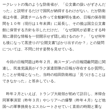
ークレットの塊のような防衛省が、「公文書の扱いがずさんだ
った」と説明するだけで国民が納得するわけがない。だが防衛
省は今後、調査チームを作って全貌解明を進め、日報の保存期
間を１０年（現行は１年未満）に延長し、その後は国立公文書
館に保管する方針を示しただけだ。「なぜ国民が必要とする時
期に適切な情報を一切開示せず隠し続けるのか？」「なぜ何年
も後になって黒塗りの“公開文書”ばかり出すのか？」との疑問
については、不問に付す姿勢を見せている。
今回の日報問題は昨年２月、南スーダンの日報隠蔽問題に関
連し、民進党議員がイラク派遣部隊の日報が存在するか質問し
たことが発端となった。当時の稲田防衛相は「見つけることは
できなかった」と答弁している。
昨年２月といえば、トランプ大統領が初めて訪日し、米韓合
同軍事演習（昨年３月）やシリアへの爆撃（昨年４月）など他
国への軍事挑発をエスカレートさせていく直前の時期と重な