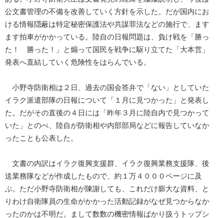
公文書管理の不備を改善していく方針を示した。だが国内にお
ける情報隠蔽は特定秘密保護法や共謀罪法などの施行で、ます
ます拍車がかかっている。陸自の日報問題は、負け戦を「勝っ
た！ 勝った！」と煽って国民を戦争に駆り立てた「大本営」
発表へ直結していく危険性をはらんでいる。
小野寺防衛相は２日、過去の国会答弁で「ない」としていた
イラク派遣部隊の日報について「１月に見つかった」と発表し
た。だがその直後の４日には「昨年３月に陸自内で見つかって
いた」とのべ、陸自が防衛相や内部部局などに報告していなか
ったことも公表した。
文書の内訳はイラク復興支援群、イラク復興業務支援隊、後
送業務隊などが作成したもので、約１万４０００ページに及
ぶ。ただ小野寺防衛相が陳謝しても、これだけ膨大な資料、と
りわけ自衛隊員の生命がかかった活動記録がなぜ見つからなか
ったのかは不明だ。まして数数の機密情報ばかり扱うトップシ