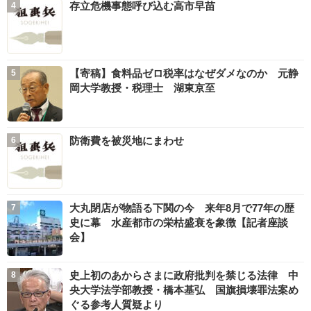
存立危機事態呼び込む高市早苗
【寄稿】食料品ゼロ税率はなぜダメなのか 元静
岡大学教授・税理士 湖東京至
防衛費を被災地にまわせ
大丸閉店が物語る下関の今 来年8月で77年の歴
史に幕 水産都市の栄枯盛衰を象徴【記者座談
会】
史上初のあからさまに政府批判を禁じる法律 中
央大学法学部教授・橋本基弘 国旗損壊罪法案め
ぐる参考人質疑より