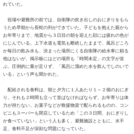
れていた。
役場や避難所の前では、自衛隊の炊き出しのおにぎりをもら
うため早朝から長蛇の列ができていた。子どもを抱えた親から
お年寄りまで、地震から３日目の朝を迎えた顔には疲れの色が
にじんでいる。上下水道も電気も断絶したままで、風呂どころ
か毎日の飲み水も、決まった場所にくる自衛隊の給水車に頼る
他はないが、掲示板にはどの場所も「時間未定」の文字が並
ぶ。圧倒的に量が足りず、「風呂に溜めた水を飲んでしのいで
いる」という声も聞かれた。
配給される食料は、朝と夕方に１人あたり１～２個のおにぎ
り。それも２時間も立って並ばなければならず、お年寄りは体
力が持たない。お菓子などが救援物資で配られるものの、コン
ビニもスーパーも閉店しているため「この３日間、おにぎりし
か食べていない」という人も多く、避難施設とともに、水不
足、食料不足が深刻な問題になっていた。