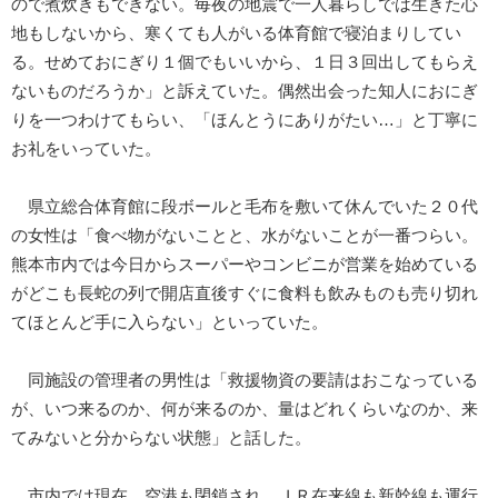
ので煮炊きもできない。毎夜の地震で一人暮らしでは生きた心
地もしないから、寒くても人がいる体育館で寝泊まりしてい
る。せめておにぎり１個でもいいから、１日３回出してもらえ
ないものだろうか」と訴えていた。偶然出会った知人におにぎ
りを一つわけてもらい、「ほんとうにありがたい…」と丁寧に
お礼をいっていた。
県立総合体育館に段ボールと毛布を敷いて休んでいた２０代
の女性は「食べ物がないことと、水がないことが一番つらい。
熊本市内では今日からスーパーやコンビニが営業を始めている
がどこも長蛇の列で開店直後すぐに食料も飲みものも売り切れ
てほとんど手に入らない」といっていた。
同施設の管理者の男性は「救援物資の要請はおこなっている
が、いつ来るのか、何が来るのか、量はどれくらいなのか、来
てみないと分からない状態」と話した。
市内では現在、空港も閉鎖され、ＪＲ在来線も新幹線も運行