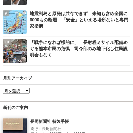
地震列島と原発は共存できず 未知も含め全国に
6000もの断層 「安全」といえる場所ないと専門
家指摘
「戦争になれば標的に」 長射程ミサイル配備め
ぐる熊本市民の危惧 司令部のみ地下化し住民説
明会もなく
月別アーカイブ
新刊のご案内
長周新聞社 特製手帳
発行：長周新聞社