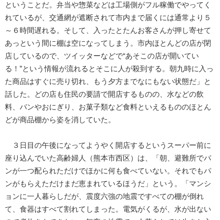
ということだ。弁当や惣菜などは工場側がフル稼働でやってく
れているが、交通網が遮断されて市内まで届くには通常より５
～６時間遅れる。そして、入ったとたんお客さんが押し寄せて
あっという間に棚は空になってしまう。市内ほとんどの店が閉
店しているので、ツイッターなどで“あそこの店が開いてい
る！”という情報が流れるとそこに人が殺到する。朝九時に入っ
た商品はすぐに売り切れ、もう夕方までなにもない状態だ」と
話した。どの店も住民の要請で開店するものの、水などの飲
料、パンやおにぎり、お菓子類など食料といえるもののほとん
どが商品棚から姿を消していた。
３日目の午後になってようやく開店するというスーパー前に
座り込んでいた高齢婦人（熊本市西区）は、「朝、避難所でパ
ンが一つ配られただけでほかに何も食べていない。それでもパ
ンがもらえただけまだ恵まれているほうだ」という。「マンシ
ョンに一人暮らしだが、震度六強の地震ですべての棚が倒れ
て、食器はすべて割れてしまった。電気がくるが、水が出ない