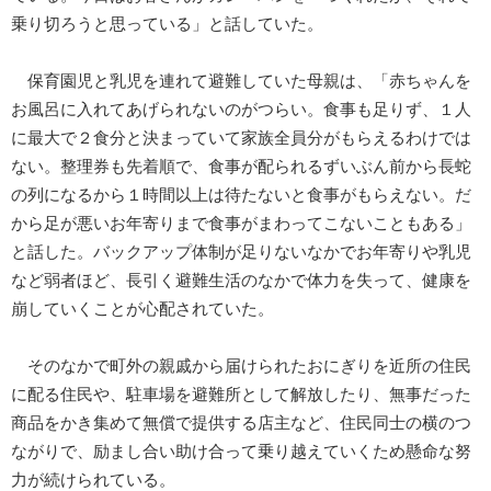
乗り切ろうと思っている」と話していた。
保育園児と乳児を連れて避難していた母親は、「赤ちゃんを
お風呂に入れてあげられないのがつらい。食事も足りず、１人
に最大で２食分と決まっていて家族全員分がもらえるわけでは
ない。整理券も先着順で、食事が配られるずいぶん前から長蛇
の列になるから１時間以上は待たないと食事がもらえない。だ
から足が悪いお年寄りまで食事がまわってこないこともある」
と話した。バックアップ体制が足りないなかでお年寄りや乳児
など弱者ほど、長引く避難生活のなかで体力を失って、健康を
崩していくことが心配されていた。
そのなかで町外の親戚から届けられたおにぎりを近所の住民
に配る住民や、駐車場を避難所として解放したり、無事だった
商品をかき集めて無償で提供する店主など、住民同士の横のつ
ながりで、励まし合い助け合って乗り越えていくため懸命な努
力が続けられている。