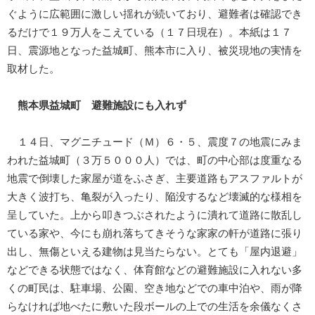
ぐように広範囲に激しい揺れが続いており、避難者は確認でき
るだけで１９万人をこえている（１７日現在）。本紙は１７
日、震源地となった益城町、熊本市に入り、被災現地の実情を
取材した。
熊本県益城町 避難施設にも入れず
１４日、マグニチュード（Ｍ）６・５、震度７の地震にみま
われた益城町（３万５０００人）では、町の中心部は度重なる
地震で倒壊した家屋が道をふさぎ、主要道路もアスファルトが
大きく波打ち、亀裂が入ったり、陥没するなど壊滅的な様相を
呈していた。上から叩きつぶされたように潰れて道路に散乱し
ている家や、今にも崩れ落ちてきそうな家家の軒が道路に張り
出し、無傷といえる建物は見当たらない。とても「屋内退避」
などできる状態ではなく、体育館などの避難施設に入れない多
くの町民は、駐車場、公園、空き地などでの車中泊や、雨が降
らなければ地べたに敷いた段ボールの上での生活を余儀なくさ