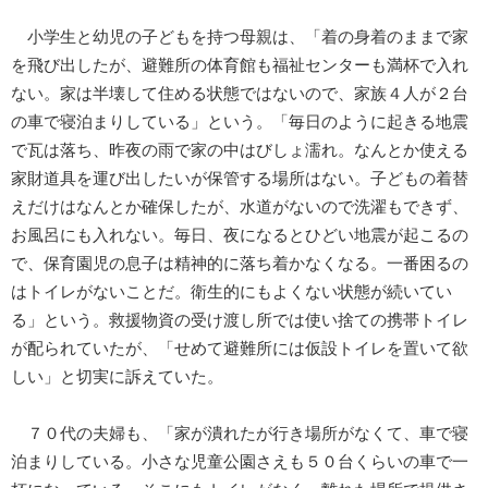
小学生と幼児の子どもを持つ母親は、「着の身着のままで家
を飛び出したが、避難所の体育館も福祉センターも満杯で入れ
ない。家は半壊して住める状態ではないので、家族４人が２台
の車で寝泊まりしている」という。「毎日のように起きる地震
で瓦は落ち、昨夜の雨で家の中はびしょ濡れ。なんとか使える
家財道具を運び出したいが保管する場所はない。子どもの着替
えだけはなんとか確保したが、水道がないので洗濯もできず、
お風呂にも入れない。毎日、夜になるとひどい地震が起こるの
で、保育園児の息子は精神的に落ち着かなくなる。一番困るの
はトイレがないことだ。衛生的にもよくない状態が続いてい
る」という。救援物資の受け渡し所では使い捨ての携帯トイレ
が配られていたが、「せめて避難所には仮設トイレを置いて欲
しい」と切実に訴えていた。
７０代の夫婦も、「家が潰れたが行き場所がなくて、車で寝
泊まりしている。小さな児童公園さえも５０台くらいの車で一