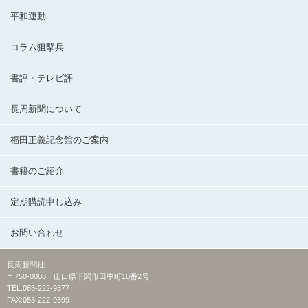
平和運動
コラム狙撃兵
書評・テレビ評
長周新聞について
福田正義記念館のご案内
書籍のご紹介
定期購読申し込み
お問い合わせ
長周新聞社
〒750-0008 山口県下関市田中町10番2号
TEL:083-222-9377
FAX:083-222-9399