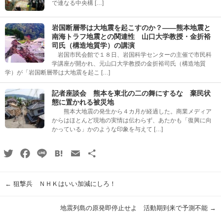
で連なる中央構 […]
岩国断層帯は大地震を起こすのか？――熊本地震と
南海トラフ地震との関連性 山口大学教授・金折裕
司氏（構造地質学）の講演
岩国市民会館で１８日、岩国科学センターの主催で市民科
学講座が開かれ、元山口大学教授の金折裕司氏（構造地質
学）が「岩国断層帯は大地震を起こ […]
記者座談会 熊本を東北の二の舞にするな 棄民状
態に置かれる被災地
熊本大地震の発生から４カ月が経過した。商業メディア
からはほとんど現地の実情は伝わらず、あたかも「復興に向
かっている」かのような印象を与えて […]
Twitter
Facebook
Line
Hatena
Email
共
有
←
狙撃兵 ＮＨＫはいい加減にしろ！
地震列島の原発即停止せよ 活動期到来で予測不能
→