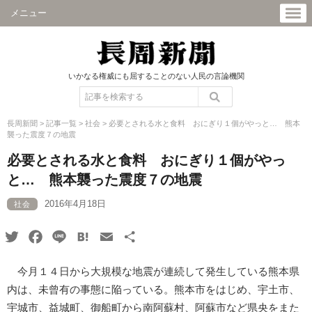
メニュー
いかなる権威にも屈することのない人民の言論機関
長周新聞
>
記事一覧
>
社会
>
必要とされる水と食料 おにぎり１個がやっと… 熊本
襲った震度７の地震
必要とされる水と食料 おにぎり１個がやっ
と… 熊本襲った震度７の地震
2016年4月18日
社会
Twitter
Facebook
Line
Hatena
Email
共
有
今月１４日から大規模な地震が連続して発生している熊本県
内は、未曾有の事態に陥っている。熊本市をはじめ、宇土市、
宇城市、益城町、御船町から南阿蘇村、阿蘇市など県央をまた