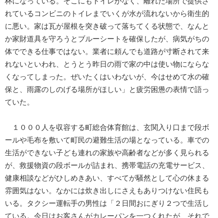
杯になっている。そこにもトイレがなく、離れた場所で提供さ
れているコンビニのトイレまでいくが水が流れないから衛生的
に悪い。家は瓦が屋根を突き破って落ちてくる状態で、なんと
か家財道具を守ろうとブルーシートを確保したが、病気がちの
体でできる仕事ではない。業者に頼んでも道路が寸断されて来
れないといわれ、とうとう昨日の雨で家の中は使い物にならな
くなってしまった。ぜいたくはいわないが、今はせめて水の確
保と、雨露のしのげる場所がほしい」と疲労困憊の表情で語っ
ていた。
１０００人を収容する町総合体育館は、玄関入り口まで段ボ
ールや毛布を敷いて町民の避難生活の場となっている。車での
生活ができない子ども連れの家族や高齢者などが多く見られる
が、救援物資の段ボールが詰まれ、携帯電話の充電サービス、
健康相談などがひしめきあい、すべてが騒然として心の休まる
雰囲気はない。なかには炊き出しにさえもありつけない住民も
いる。タクシー運転手の男性は「２日間おにぎり２つで生活し
ている。今日はお客さんがカレーパンを一つくれたが、それで