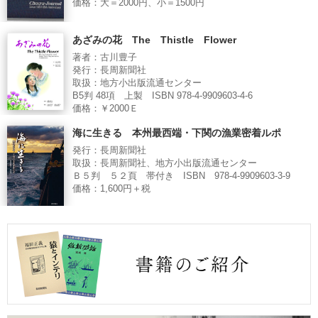
価格：大＝2000円、小＝1500円
あざみの花 The Thistle Flower
著者：古川豊子
発行：長周新聞社
取扱：地方小出版流通センター
B5判 48項 上製 ISBN 978-4-9909603-4-6
価格：￥2000Ｅ
海に生きる 本州最西端・下関の漁業密着ルポ
発行：長周新聞社
取扱：長周新聞社、地方小出版流通センター
Ｂ５判 ５２頁 帯付き ISBN 978-4-9909603-3-9
価格：1,600円＋税