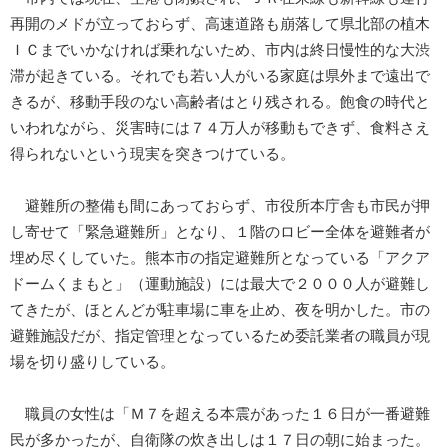
再開のメドが立っておらず、高速道路も崩落して県北部の植木
ＩＣまでいかなければ乗れないため、市内は終日慢性的な大渋
滞が起きている。それでも若い人がいる家庭は県外まで遠出で
きるが、移動手段のない高齢者はとり残される。飽食の時代と
いわれながら、災害時には７４万人が移動もできず、食料さえ
得られないという現実を突きつけている。
避難所の整備も間にあっておらず、市役所本庁舎も市民が押
し寄せて「緊急避難所」となり、１階のロビー全体を避難者が
埋め尽くしていた。熊本市の指定避難所となっている「アクア
ドームくまもと」（運動施設）には最大で２０００人が避難し
てきたが、ほとんどが駐車場に車を止め、夜を明かした。市の
避難施設だが、指定管理となっているため委託業者の職員が現
場を切り盛りしている。
職員の女性は「Ｍ７を超える本震があった１６日が一番避難
民が多かったが、自衛隊の炊き出しは１７日の朝に始まった。