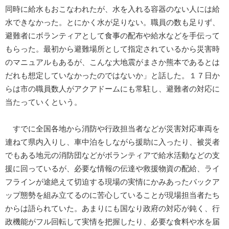
同時に給水もおこなわれたが、水を入れる容器のない人には給
水できなかった。とにかく水が足りない。職員の数も足りず、
避難者にボランティアとして食事の配布や給水などを手伝って
もらった。最初から避難場所として指定されているから災害時
のマニュアルもあるが、こんな大地震がまさか熊本であるとは
だれも想定していなかったのではないか」と話した。１７日か
らは市の職員数人がアクアドームにも常駐し、避難者の対応に
当たっていくという。
すでに全国各地から消防や行政担当者などが災害対応車両を
連ねて県内入りし、車中泊をしながら援助に入ったり、被災者
でもある地元の消防団などがボランティアで給水活動などの支
援に回っているが、必要な情報の伝達や救援物資の配給、ライ
フラインが途絶えて切迫する現場の実情にかみあったバックア
ップ態勢を組み立てるのに苦心していることが現場担当者たち
からは語られていた。あまりにも国なり政府の対応が鈍く、行
政機能がフル回転して実情を把握したり、必要な食料や水を届