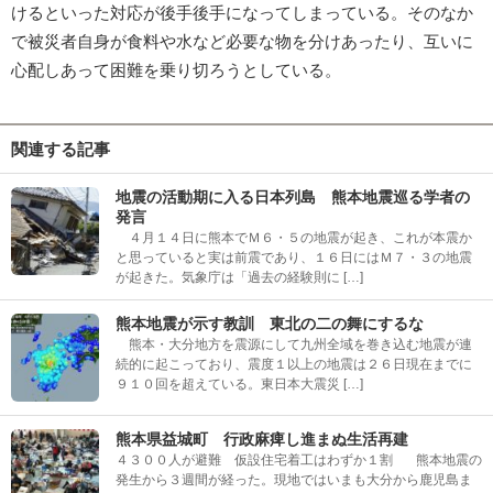
けるといった対応が後手後手になってしまっている。そのなか
で被災者自身が食料や水など必要な物を分けあったり、互いに
心配しあって困難を乗り切ろうとしている。
関連する記事
地震の活動期に入る日本列島 熊本地震巡る学者の
発言
４月１４日に熊本でＭ６・５の地震が起き、これが本震か
と思っていると実は前震であり、１６日にはＭ７・３の地震
が起きた。気象庁は「過去の経験則に […]
熊本地震が示す教訓 東北の二の舞にするな
熊本・大分地方を震源にして九州全域を巻き込む地震が連
続的に起こっており、震度１以上の地震は２６日現在までに
９１０回を超えている。東日本大震災 […]
熊本県益城町 行政麻痺し進まぬ生活再建
４３００人が避難 仮設住宅着工はわずか１割 熊本地震の
発生から３週間が経った。現地ではいまも大分から鹿児島ま