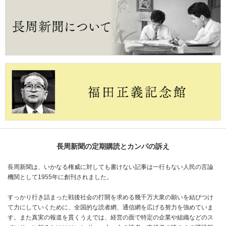
長周新聞の定期購読とカンパの訴え
長周新聞は、いかなる権威に対しても書けない記事は一行もない人民の言論
機関として1955年に創刊されました。
すっかり行き詰まった戦後社会の打開を求める幾千万大衆の願いを結びつけ
て力にしていくために、全国的な読者網、通信網を広げる努力を強めていま
す。また真実の報道を貫くうえでは、経営の面で特定の企業や組織などのス