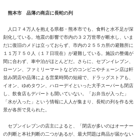
熊本市 品薄の商店に長蛇の列
人口７４万人を抱える県都・熊本市でも、食料と水不足が深
刻化している。地震の影響で市内の３２万世帯が断水し、いま
だに復旧のメドは立っておらず、市内の２５５カ所の避難所に
１１万７５０人（１７日現在）が避難している。施設の整備が
間に合わず、車中泊がほとんどだ。さらに、セブンイレブン、
ローソン、ファミリーマートなどのコンビニやチェーン店は軒
並み閉店や品薄による営業時間の短縮で、ドラッグストアも、
イオン、ゆめタウン、ハローデイといった大手スーパーも閉店
し、飲食店もデパートも開いていない。「お弁当が入った」
「水が入った」という情報に人人が集まり、長蛇の列を作る光
景が各所で見られた。
セブンイレブンの店主によると、「閉店が多いのはオーナー
の判断と本社判断の二つがあるが、最大問題は商品が届かない