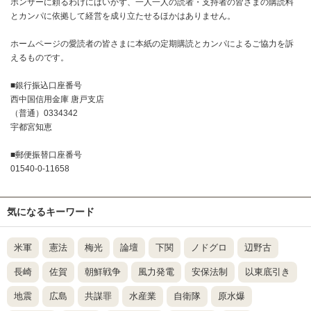
ポンサーに頼るわけにはいかず、一人一人の読者・支持者の皆さまの購読料
とカンパに依拠して経営を成り立たせるほかはありません。
ホームページの愛読者の皆さまに本紙の定期購読とカンパによるご協力を訴
えるものです。
■銀行振込口座番号
西中国信用金庫 唐戸支店
（普通）0334342
宇都宮知恵
■郵便振替口座番号
01540-0-11658
気になるキーワード
米軍
憲法
梅光
論壇
下関
ノドグロ
辺野古
長崎
佐賀
朝鮮戦争
風力発電
安保法制
以東底引き
地震
広島
共謀罪
水産業
自衛隊
原水爆