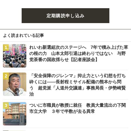
定期購読申し込み
よく読まれている記事
れいわ新選組次のステージへ 7年で積み上げた草
の根の力 山本太郎引退は終わりではない 与野
党茶番の国政揺らせ【記者座談会】
「安全保障のジレンマ」抑止力という幻想を打ち
砕くには――長射程ミサイル配備の熊本から問
う 超党派「人道外交議連」事務局長・伊勢崎賢
治
ついに市職員が教授に就任 教員大量流出の下関
市立大学 ３年で半数が去る異常