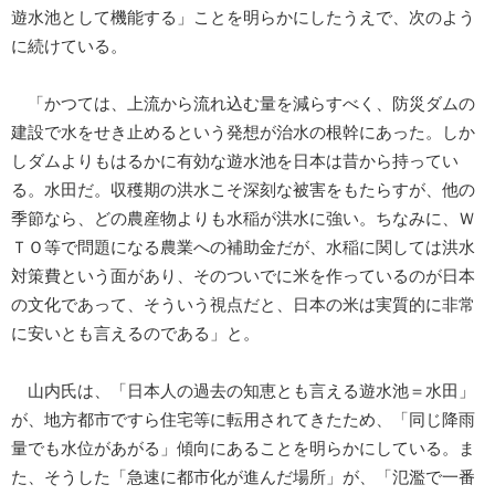
遊水池として機能する」ことを明らかにしたうえで、次のよう
に続けている。
「かつては、上流から流れ込む量を減らすべく、防災ダムの
建設で水をせき止めるという発想が治水の根幹にあった。しか
しダムよりもはるかに有効な遊水池を日本は昔から持ってい
る。水田だ。収穫期の洪水こそ深刻な被害をもたらすが、他の
季節なら、どの農産物よりも水稲が洪水に強い。ちなみに、Ｗ
ＴＯ等で問題になる農業への補助金だが、水稲に関しては洪水
対策費という面があり、そのついでに米を作っているのが日本
の文化であって、そういう視点だと、日本の米は実質的に非常
に安いとも言えるのである」と。
山内氏は、「日本人の過去の知恵とも言える遊水池＝水田」
が、地方都市ですら住宅等に転用されてきたため、「同じ降雨
量でも水位があがる」傾向にあることを明らかにしている。ま
た、そうした「急速に都市化が進んだ場所」が、「氾濫で一番