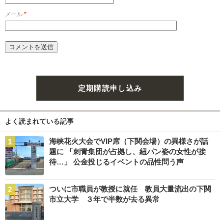
メール
*
定期購読申し込み
よく読まれている記事
海峡花火大会でVIP席（下関会場）の異様さが話
題に 「刺青集団が占拠し、紐パン姿の女性が接
待…」 公金投じるイベントの品性問う声
ついに市職員が教授に就任 教員大量流出の下関
市立大学 ３年で半数が去る異常