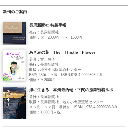
新刊のご案内
長周新聞社 特製手帳
発行：長周新聞社
価格：大＝2000円、小＝1500円
あざみの花 The Thistle Flower
著者：古川豊子
発行：長周新聞社
取扱：地方小出版流通センター
B5判 48項 上製 ISBN 978-4-9909603-4-6
価格：￥2000Ｅ
海に生きる 本州最西端・下関の漁業密着ルポ
発行：長周新聞社
取扱：長周新聞社、地方小出版流通センター
Ｂ５判 ５２頁 帯付き ISBN 978-4-9909603-3-9
価格：1,600円＋税