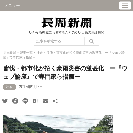
メニュー
いかなる権威にも屈することのない人民の言論機関
長周新聞
>
記事一覧
>
社会
>
皆伐・都市化が招く豪雨災害の激甚化 ー『ウェブ論
座』で専門家ら指摘ー
皆伐・都市化が招く豪雨災害の激甚化 ー『ウ
ェブ論座』で専門家ら指摘ー
2017年9月7日
社会
Twitter
Facebook
Line
Hatena
Email
共
有