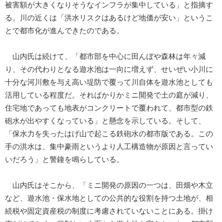
被害額が大きくなりそうなインフラが集中している」と指摘す
る。川の近くは「洪水リスクはあるけど地価が安い」というこ
とで都市化が進んできたのである。
山内氏は続けて、「都市部を中心に田んぼや森林は年々減
り、その代わりとなる遊水池は一向に増えず、せいぜい小川に
十分な河川敷を与え高い堤防で覆って川自体を遊水池としても
活用している程度だ。そればかりかミニ開発で土の庭が減り、
住宅地であっても地表がコンクリートで覆われて、都市型の鉄
砲水が出やすくなっている」と懸念を示している。そして、
「保水力を失ったはげ山で起こる鉄砲水の都市版である。この
手の洪水は、集中豪雨というより人工構造物が原因と言ってい
いだろう」と警鐘を鳴らしている。
山内氏はそこから、「ミニ開発の原因の一つは、田畑や木立
など、遊水池・保水地としての公共的な役割を持つ土地が、相
続税や固定資産税の制度に考慮されていないことにある。掛け