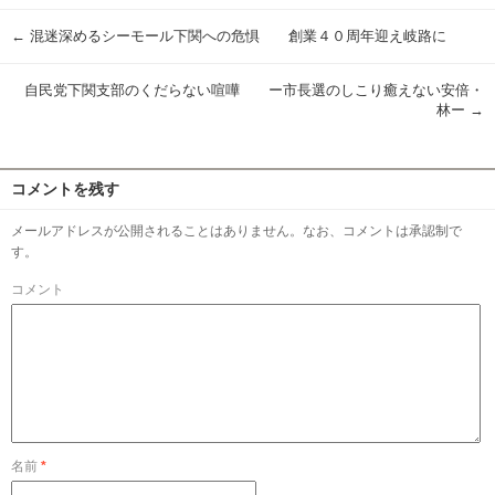
←
混迷深めるシーモール下関への危惧 創業４０周年迎え岐路に
自民党下関支部のくだらない喧嘩 ー市長選のしこり癒えない安倍・
林ー
→
コメントを残す
メールアドレスが公開されることはありません。なお、コメントは承認制で
す。
コメント
名前
*