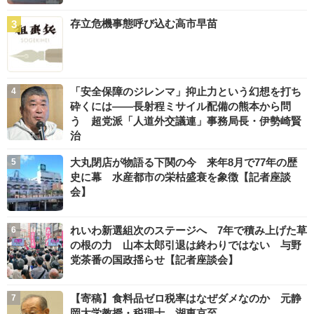
存立危機事態呼び込む高市早苗
「安全保障のジレンマ」抑止力という幻想を打ち
砕くには――長射程ミサイル配備の熊本から問
う 超党派「人道外交議連」事務局長・伊勢崎賢
治
大丸閉店が物語る下関の今 来年8月で77年の歴
史に幕 水産都市の栄枯盛衰を象徴【記者座談
会】
れいわ新選組次のステージへ 7年で積み上げた草
の根の力 山本太郎引退は終わりではない 与野
党茶番の国政揺らせ【記者座談会】
【寄稿】食料品ゼロ税率はなぜダメなのか 元静
岡大学教授・税理士 湖東京至