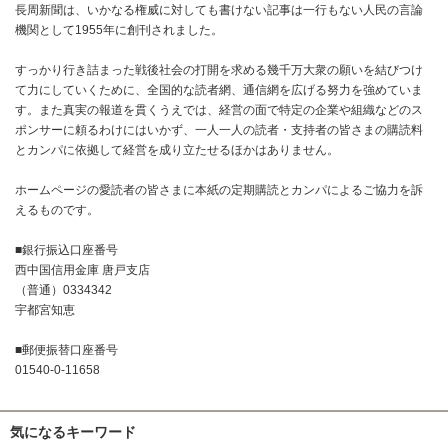
長周新聞は、いかなる権威に対しても書けない記事は一行もない人民の言論
機関として1955年に創刊されました。
すっかり行き詰まった戦後社会の打開を求める幾千万大衆の願いを結びつけ
て力にしていくために、全国的な読者網、通信網を広げる努力を強めていま
す。また真実の報道を貫くうえでは、経営の面で特定の企業や組織などのス
ポンサーに頼るわけにはいかず、一人一人の読者・支持者の皆さまの購読料
とカンパに依拠して経営を成り立たせるほかはありません。
ホームページの愛読者の皆さまに本紙の定期購読とカンパによるご協力を訴
えるものです。
■銀行振込口座番号
西中国信用金庫 唐戸支店
（普通）0334342
宇都宮知恵
■郵便振替口座番号
01540-0-11658
気になるキーワード