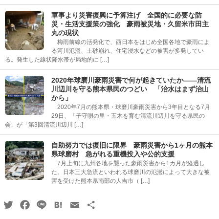
軍事より災害復興に予算注げ 全国的に必要な防
災・生活支援策の強化 豪雨被災地・久留米市田主
丸の現状
梅雨前線の活発化で、西日本をはじめ全国各地で豪雨によ
る河川氾濫、土砂崩れ、住宅浸水などの被害が多発してい
る。発生した線状降水帯が局地的に […]
2020年球磨川豪雨災害で何が起きていたか――清流
川辺川を守る熊本県民のつどい 「治水はまず治山
から」
2020年7月の熊本県・球磨川豪雨災害から3年目となる7月
29日、「子守唄の里・五木を育む清流川辺川を守る県民の
会」が「第3回清流川辺川 […]
自助努力では復旧に限界 豪雨災害から1ヶ月の熊本
県球磨村 急がれる重機投入や公的支援
7月上旬に九州各地を襲った豪雨災害から1カ月が経過し
た。日本三大急流といわれる球磨川の氾濫によって大きな被
害を受けた熊本県南部の人吉市（ […]
Twitter
Facebook
Line
Hatena
Email
共
有