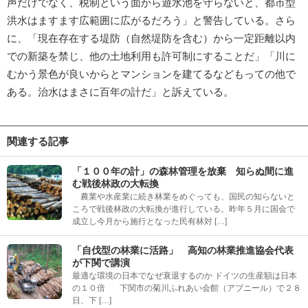
声だけでなく、税制という面から遊水池を守らないと、都市型
洪水はますます広範囲に広がるだろう」と警告している。さら
に、「現在存在する堤防（自然堤防を含む）から一定距離以内
での新築を禁じ、他の土地利用も許可制にすることだ」「川に
むかう景色が良いからとマンションを建てるなどもっての他で
ある。治水はまさに百年の計だ」と訴えている。
関連する記事
「１００年の計」の森林管理を放棄 知らぬ間に進
む戦後林政の大転換
農業や水産業に続き林業をめぐっても、国民の知らないと
ころで戦後林政の大転換が進行している。昨年５月に国会で
成立し今月から施行となった民有林対 […]
「自伐型の林業に活路」 高知の林業推進協会代表
が下関で講演
最適な環境の日本でなぜ衰退するのか ドイツの生産額は日本
の１０倍 下関市の菊川ふれあい会館（アブニール）で２８
日、下 […]