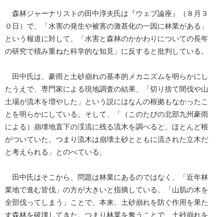
森林ジャーナリストの田中淳夫氏は『ウェブ論座』（８月３
０日）で、「水害の発生や被害の激甚化の一因に林業がある」
という報道に対して、「水害と森林のかかわりについての長年
の研究で積み重ねた科学的な知見」に反すると批判している。
田中氏は、豪雨と土砂崩れの基本的メカニズムを明らかにし
たうえで、専門家による現地調査の結果、「切り捨て間伐や山
土場が流木を増やした」という説にはなんの根拠もなかったこ
とを明らかにしている。そして、「（このたびの北部九州豪雨
による）崩壊地直下の渓流に残る流木を調べると、ほとんど根
がついていた。つまり流木は崩壊土砂とともに流された立木だ
と考えられる」とのべている。
田中氏はそこから、問題は林業にあるのではなく、「近年林
業地で進む皆伐」の方が大きいと指摘している。「山肌の木を
全部伐ってしまう」ことで、本来、土砂崩れを防ぐ作用を果た
す森林を破壊してきた。つまり林業を奪うことで、土砂崩れを