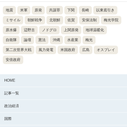
地震
米軍
原発
共謀罪
下関
長崎
以東底引き
ミサイル
朝鮮戦争
北朝鮮
佐賀
安保法制
梅光学院
原水爆
辺野古
ノドグロ
上関原発
地球温暖化
自衛隊
論壇
憲法
沖縄
水産業
梅光
第二次世界大戦
風力発電
米国政府
広島
オスプレイ
安倍政府
HOME
記事一覧
政治経済
国際