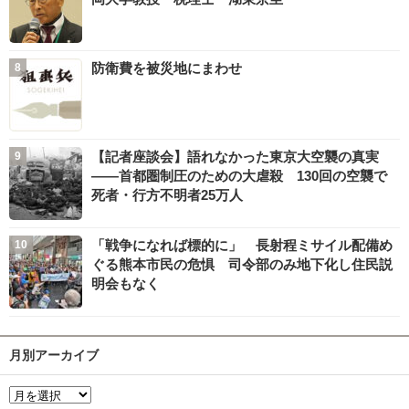
防衛費を被災地にまわせ
【記者座談会】語れなかった東京大空襲の真実
――首都圏制圧のための大虐殺 130回の空襲で
死者・行方不明者25万人
「戦争になれば標的に」 長射程ミサイル配備め
ぐる熊本市民の危惧 司令部のみ地下化し住民説
明会もなく
月別アーカイブ