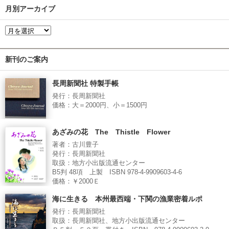
月別アーカイブ
新刊のご案内
長周新聞社 特製手帳
発行：長周新聞社
価格：大＝2000円、小＝1500円
あざみの花 The Thistle Flower
著者：古川豊子
発行：長周新聞社
取扱：地方小出版流通センター
B5判 48項 上製 ISBN 978-4-9909603-4-6
価格：￥2000Ｅ
海に生きる 本州最西端・下関の漁業密着ルポ
発行：長周新聞社
取扱：長周新聞社、地方小出版流通センター