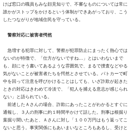
けば窓口の職員もみな顔見知りで、不審なものについては常に
誰かがストップをかけるという体制ができあがっており、こう
したつながりが地域住民を守っている。
警察対応に被害者愕然
急増する犯罪に対して、警察が犯罪防止にまったく熱心では
ないのが特徴で、「仕方がないですね…」とはいわないまで
も、顔にそう書いてあるような雰囲気で、まるで捜査などやる
気がないことが被害者たちを愕然とさせている。パトカーで町
中を回って注意を呼びかけることはしても、いざ詐欺が起きた
ときの対応はきわめて冷淡で、「犯人を捕える意志が感じられ
ない」と語られている。
前述したＡさんの場合、詐欺にあったことがわかるとすぐに
通報し、３人の刑事に約１時間半かけて話した。刑事は根掘り
葉掘り聞いたあと、Ａさんに対し「１００万円はもう返ってこ
ないと思う。事実関係にもあいまいなところもあるし、受けと