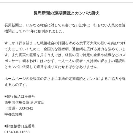
長周新聞の定期購読とカンパの訴え
長周新聞は、いかなる権威に対しても書けない記事は一行もない人民の言論
機関として1955年に創刊されました。
すっかり行き詰まった戦後社会の打開を求める幾千万大衆の願いを結びつけ
て力にしていくために、全国的な読者網、通信網を広げる努力を強めていま
す。また真実の報道を貫くうえでは、経営の面で特定の企業や組織などのス
ポンサーに頼るわけにはいかず、一人一人の読者・支持者の皆さまの購読料
とカンパに依拠して経営を成り立たせるほかはありません。
ホームページの愛読者の皆さまに本紙の定期購読とカンパによるご協力を訴
えるものです。
■銀行振込口座番号
西中国信用金庫 唐戸支店
（普通）0334342
宇都宮知恵
■郵便振替口座番号
01540-0-11658