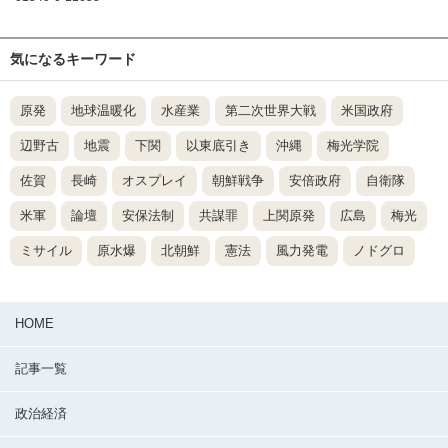
気になるキーワード
原発
地球温暖化
水産業
第二次世界大戦
米国政府
辺野古
地震
下関
以東底引き
沖縄
梅光学院
佐賀
長崎
オスプレイ
朝鮮戦争
安倍政府
自衛隊
米軍
論壇
安保法制
共謀罪
上関原発
広島
梅光
ミサイル
原水爆
北朝鮮
憲法
風力発電
ノドグロ
HOME
記事一覧
政治経済