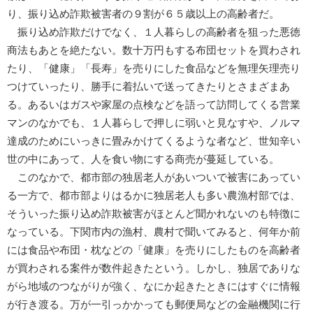
り、振り込め詐欺被害者の９割が６５歳以上の高齢者だ。
振り込め詐欺だけでなく、１人暮らしの高齢者を狙った悪徳
商法もあとを絶たない。数十万円もする布団セットを買わされ
たり、「健康」「長寿」を売りにした食品などを無理矢理売り
つけていったり、勝手に着払いで送ってきたりとさまざまあ
る。あるいはガスや家屋の点検などを語って訪問してくる営業
マンのなかでも、１人暮らしで押しに弱いと見なすや、ノルマ
達成のためにいっきに畳みかけてくるような者など、世知辛い
世の中にあって、人を食い物にする商売が蔓延している。
このなかで、都市部の独居老人があいついで被害にあってい
る一方で、都市部よりはるかに独居老人も多い農漁村部では、
そういった振り込め詐欺被害がほとんど聞かれないのも特徴に
なっている。下関市内の漁村、農村で聞いてみると、何年か前
には食品や布団・枕などの「健康」を売りにしたものを高齢者
が買わされる案件が数件起きたという。しかし、独居でありな
がら地域のつながりが強く、なにか起きたときにはすぐに情報
が行き渡る。万が一引っかかっても郵便局などの金融機関に行