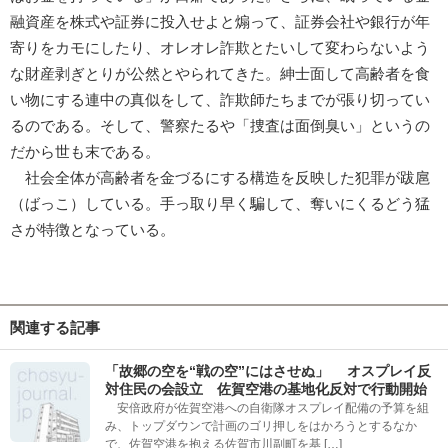
融資産を株式や証券に投入せよと煽って、証券会社や銀行が年
寄りをカモにしたり、オレオレ詐欺とたいして変わらないよう
な財産剥ぎとりが公然とやられてきた。紳士面して高齢者を食
い物にする連中の真似をして、詐欺師たちまでが張り切ってい
るのである。そして、警察たるや「捜査は面倒臭い」というの
だから世も末である。
社会全体が高齢者を金づるにする構造を反映した犯罪が跋扈
（ばっこ）している。手っ取り早く騙して、奪いにくるどう猛
さが特徴となっている。
関連する記事
「故郷の空を“戦の空”にはさせぬ」 オスプレイ反
対住民の会設立 佐賀空港の基地化反対で行動開始
安倍政府が佐賀空港への自衛隊オスプレイ配備の予算を組
み、トップダウンで計画のゴリ押しをはかろうとするなか
で、佐賀空港を抱える佐賀市川副町を基 […]