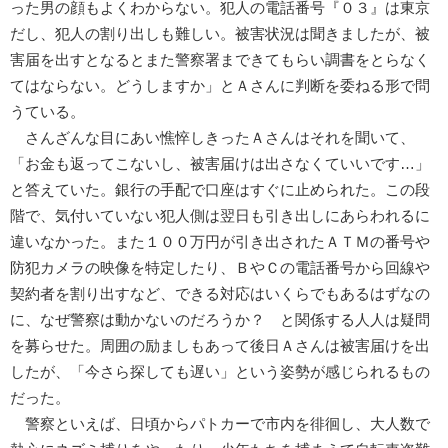
った男の顔もよくわからない。犯人の電話番号『０３』は東京
だし、犯人の割り出しも難しい。被害状況は聞きましたが、被
害届を出すとなるとまた警察署まできてもらい調書をとらなく
てはならない。どうしますか」とＡさんに判断を委ねる形で問
うている。
さんざんな目にあい憔悴しきったＡさんはそれを聞いて、
「お金も返ってこないし、被害届けは出さなくていいです…」
と答えていた。銀行の手配で口座はすぐに止められた。この段
階で、気付いていない犯人側は翌日も引き出しにあらわれるに
違いなかった。また１００万円が引き出されたＡＴＭの番号や
防犯カメラの映像を特定したり、ＢやＣの電話番号から回線や
契約者を割り出すなど、できる対応はいくらでもあるはずなの
に、なぜ警察は動かないのだろうか？ と関係する人人は疑問
を募らせた。周囲の励ましもあって後日Ａさんは被害届けを出
したが、「今さら探しても遅い」という姿勢が感じられるもの
だった。
警察といえば、日頃からパトカーで市内を徘徊し、大人数で