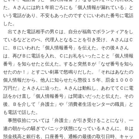
た。Ａさんには約１年前ごろにも「個人情報が漏れている」と
いう電話があり、不安もあったのですぐにいわれた番号に電話
した。
出てきた電話相手の男Ｃは、自分が福島でボランティアをし
ているなどとのべ、代理人となることを引き受け、ＡさんはＣ
に、Ｂにいわれた「個人情報番号」を伝えた。その後Ａさん
は、再びＢに電話を入れ、Ｃにお礼をいったことと「個人情報
番号」を知らせたと伝えた。すると突然Ｂが「なぜ番号を知ら
せたのか！」とすごい剣幕で怒鳴りだした。「それはあなたの
個人情報だから、他人に知らせたら懲役１５年、罰金１０００
万円だ」とＡさんに迫った。Ａさんは動転し、あわててＣに電
話をかけ直し「個人情報番号」は間違いだったと伝えた。その
後、Ｂを介して「弁護士」や「消費者生活センターの職員」と
も電話で話した。
事態収拾については「弁護士」が引き受けることになり、一
連の朝からの騒ぎでパニック状態になっているＡさんに、Ｂは
預金残高と銀行名、口座番号、通帳の最後の取引日時、キャッ