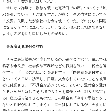
とをいうと突然電話は切られた。
オレオレ詐欺は、親族を装った電話口での声については「風
邪を引いている」とごまかすことが多く、その内容についても
「投資に失敗したが会社のお金を使っていた。ばれたら大問題
になるから早急に送ってほしい」など、他人には相談できない
ような内容を切り口にしたものが多い。
最近増える還付金詐欺
さらに最近被害が急増しているのが還付金詐欺だ。電話で税
務署や市役所、社会保険事務所などの職員を装い、「税金を還
付する」「年金の未払い分を還付する」「医療費を還付する」
といってＡＴＭに誘導し、口座に入金されていないことを被害
者に確認させ、「不具合が起きている」といい、還付金を受け
とるためだと騙してその場でＡＴＭを操作させ、犯人の指定す
る口座に振り込ませるものだ。この場合も「今すぐ手続きをし
ないと期限が切れてしまう」「本当は切れているが、今すぐに
手続きすれば受けとれる」などと焦らせるものや、「連絡を差