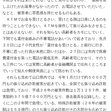
し上げたがお返事がなかったので、お電話させていただいた」
などと、被害者に罪悪感を持たせるものもある。
ＡＴＭでお金を受けとるさい、受けとる側は口座に入るのを
待つことしかできない。ＡＴＭを操作して振り込みをさせるこ
とはありえないが、それを知らない高齢者をカモにしていく。
下関でも還付金絡みの不審電話があいついで起きており、先月
２０日には７０代女性が「還付金を受けとる」と銀行に行き、
不審に思った行員が未然に防いだほか、２７日には市内で医療
費還付金を装った電話が最低五件、高齢者宅にかかり、そのう
ち三件については実際に高齢者が金融機関まで出向くところま
でいって知人や郵便局員によって防がれている。
それらも含めて山口県内では、今年１月だけで約５０００万
円もの振り込め詐欺被害が起きている。全国でも振り込め詐欺
は急増しており、平成２６年の被害件数は１万１２５７件、被
害額約３７５億７０００万円となり、過去最高を記録した。と
くにこの２年間で急増している。特殊詐欺被害（２６年の被害
額は５５９億円）のうち振り込め詐欺がその大部分を占めてお