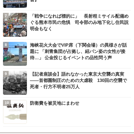
「戦争になれば標的に」 長射程ミサイル配備め
ぐる熊本市民の危惧 司令部のみ地下化し住民説
明会もなく
海峡花火大会でVIP席（下関会場）の異様さが話
題に 「刺青集団が占拠し、紐パン姿の女性が接
待…」 公金投じるイベントの品性問う声
【記者座談会】語れなかった東京大空襲の真実
――首都圏制圧のための大虐殺 130回の空襲で
死者・行方不明者25万人
防衛費を被災地にまわせ