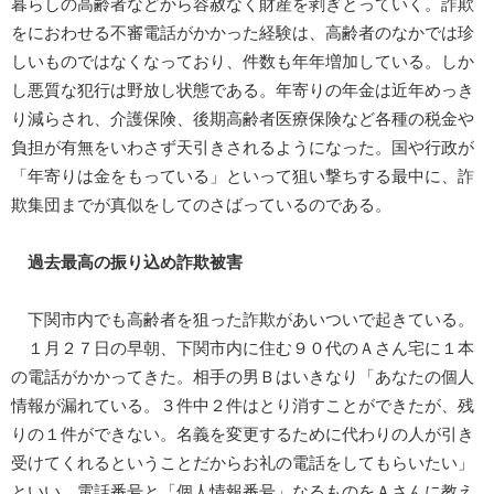
暮らしの高齢者などから容赦なく財産を剥ぎとっていく。詐欺
をにおわせる不審電話がかかった経験は、高齢者のなかでは珍
しいものではなくなっており、件数も年年増加している。しか
し悪質な犯行は野放し状態である。年寄りの年金は近年めっき
り減らされ、介護保険、後期高齢者医療保険など各種の税金や
負担が有無をいわさず天引きされるようになった。国や行政が
「年寄りは金をもっている」といって狙い撃ちする最中に、詐
欺集団までが真似をしてのさばっているのである。
過去最高の振り込め詐欺被害
下関市内でも高齢者を狙った詐欺があいついで起きている。
１月２７日の早朝、下関市内に住む９０代のＡさん宅に１本
の電話がかかってきた。相手の男Ｂはいきなり「あなたの個人
情報が漏れている。３件中２件はとり消すことができたが、残
りの１件ができない。名義を変更するために代わりの人が引き
受けてくれるということだからお礼の電話をしてもらいたい」
といい、電話番号と「個人情報番号」なるものをＡさんに教え