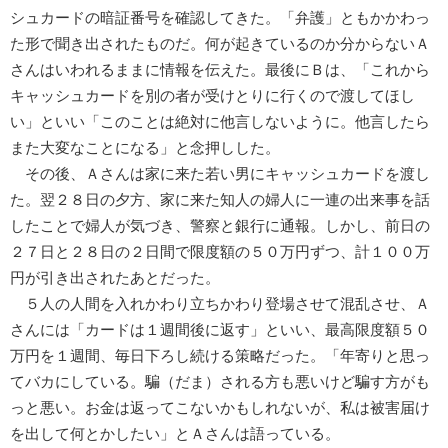
シュカードの暗証番号を確認してきた。「弁護」ともかかわっ
た形で聞き出されたものだ。何が起きているのか分からないＡ
さんはいわれるままに情報を伝えた。最後にＢは、「これから
キャッシュカードを別の者が受けとりに行くので渡してほし
い」といい「このことは絶対に他言しないように。他言したら
また大変なことになる」と念押しした。
その後、Ａさんは家に来た若い男にキャッシュカードを渡し
た。翌２８日の夕方、家に来た知人の婦人に一連の出来事を話
したことで婦人が気づき、警察と銀行に通報。しかし、前日の
２７日と２８日の２日間で限度額の５０万円ずつ、計１００万
円が引き出されたあとだった。
５人の人間を入れかわり立ちかわり登場させて混乱させ、Ａ
さんには「カードは１週間後に返す」といい、最高限度額５０
万円を１週間、毎日下ろし続ける策略だった。「年寄りと思っ
てバカにしている。騙（だま）される方も悪いけど騙す方がも
っと悪い。お金は返ってこないかもしれないが、私は被害届け
を出して何とかしたい」とＡさんは語っている。