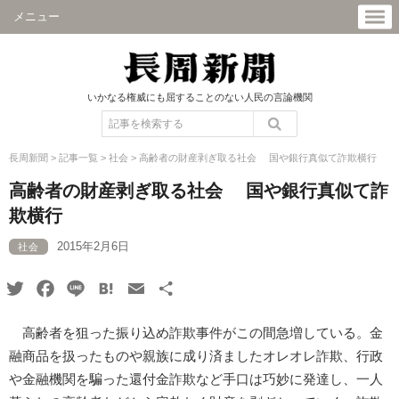
メニュー
いかなる権威にも屈することのない人民の言論機関
長周新聞
>
記事一覧
>
社会
>
高齢者の財産剥ぎ取る社会 国や銀行真似て詐欺横行
高齢者の財産剥ぎ取る社会 国や銀行真似て詐
欺横行
2015年2月6日
社会
Twitter
Facebook
Line
Hatena
Email
共
有
高齢者を狙った振り込め詐欺事件がこの間急増している。金
融商品を扱ったものや親族に成り済ましたオレオレ詐欺、行政
や金融機関を騙った還付金詐欺など手口は巧妙に発達し、一人