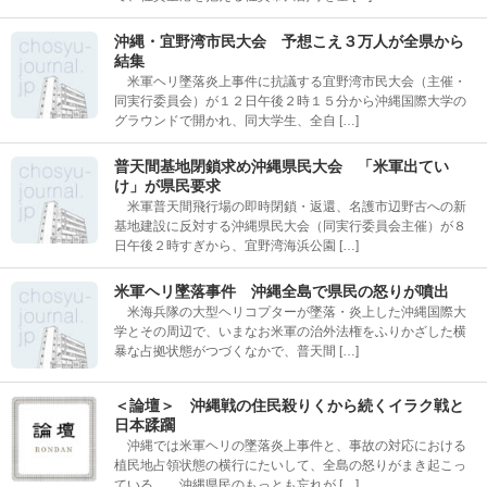
沖縄・宜野湾市民大会 予想こえ３万人が全県から
結集
米軍ヘリ墜落炎上事件に抗議する宜野湾市民大会（主催・
同実行委員会）が１２日午後２時１５分から沖縄国際大学の
グラウンドで開かれ、同大学生、全自 […]
普天間基地閉鎖求め沖縄県民大会 「米軍出てい
け」が県民要求
米軍普天間飛行場の即時閉鎖・返還、名護市辺野古への新
基地建設に反対する沖縄県民大会（同実行委員会主催）が８
日午後２時すぎから、宜野湾海浜公園 […]
米軍ヘリ墜落事件 沖縄全島で県民の怒りが噴出
米海兵隊の大型ヘリコプターが墜落・炎上した沖縄国際大
学とその周辺で、いまなお米軍の治外法権をふりかざした横
暴な占拠状態がつづくなかで、普天間 […]
＜論壇＞ 沖縄戦の住民殺りくから続くイラク戦と
日本蹂躙
沖縄では米軍ヘリの墜落炎上事件と、事故の対応における
植民地占領状態の横行にたいして、全島の怒りがまき起こっ
ている。 沖縄県民のもっとも忘れが […]