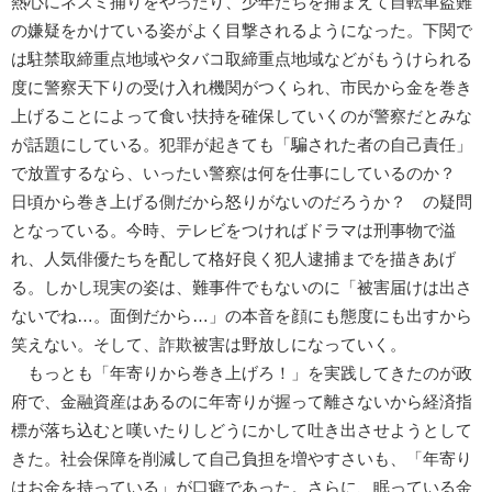
熱心にネズミ捕りをやったり、少年たちを捕まえて自転車盗難
の嫌疑をかけている姿がよく目撃されるようになった。下関で
は駐禁取締重点地域やタバコ取締重点地域などがもうけられる
度に警察天下りの受け入れ機関がつくられ、市民から金を巻き
上げることによって食い扶持を確保していくのが警察だとみな
が話題にしている。犯罪が起きても「騙された者の自己責任」
で放置するなら、いったい警察は何を仕事にしているのか？
日頃から巻き上げる側だから怒りがないのだろうか？ の疑問
となっている。今時、テレビをつければドラマは刑事物で溢
れ、人気俳優たちを配して格好良く犯人逮捕までを描きあげ
る。しかし現実の姿は、難事件でもないのに「被害届けは出さ
ないでね…。面倒だから…」の本音を顔にも態度にも出すから
笑えない。そして、詐欺被害は野放しになっていく。
もっとも「年寄りから巻き上げろ！」を実践してきたのが政
府で、金融資産はあるのに年寄りが握って離さないから経済指
標が落ち込むと嘆いたりしどうにかして吐き出させようとして
きた。社会保障を削減して自己負担を増やすさいも、「年寄り
はお金を持っている」が口癖であった。さらに、眠っている金