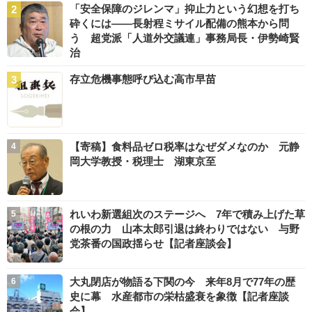
「安全保障のジレンマ」抑止力という幻想を打ち
砕くには――長射程ミサイル配備の熊本から問
う 超党派「人道外交議連」事務局長・伊勢崎賢
治
存立危機事態呼び込む高市早苗
【寄稿】食料品ゼロ税率はなぜダメなのか 元静
岡大学教授・税理士 湖東京至
れいわ新選組次のステージへ 7年で積み上げた草
の根の力 山本太郎引退は終わりではない 与野
党茶番の国政揺らせ【記者座談会】
大丸閉店が物語る下関の今 来年8月で77年の歴
史に幕 水産都市の栄枯盛衰を象徴【記者座談
会】