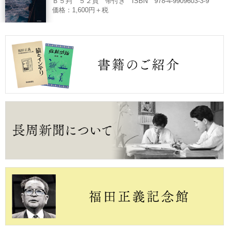
Ｂ５判 ５２頁 帯付き ISBN 978-4-9909603-3-9
価格：1,600円＋税