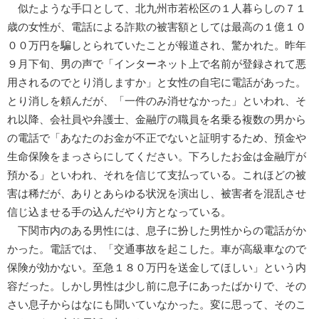
似たような手口として、北九州市若松区の１人暮らしの７１
歳の女性が、電話による詐欺の被害額としては最高の１億１０
００万円を騙しとられていたことが報道され、驚かれた。昨年
９月下旬、男の声で「インターネット上で名前が登録されて悪
用されるのでとり消しますか」と女性の自宅に電話があった。
とり消しを頼んだが、「一件のみ消せなかった」といわれ、そ
れ以降、会社員や弁護士、金融庁の職員を名乗る複数の男から
の電話で「あなたのお金が不正でないと証明するため、預金や
生命保険をまっさらにしてください。下ろしたお金は金融庁が
預かる」といわれ、それを信じて支払っている。これほどの被
害は稀だが、ありとあらゆる状況を演出し、被害者を混乱させ
信じ込ませる手の込んだやり方となっている。
下関市内のある男性には、息子に扮した男性からの電話がか
かった。電話では、「交通事故を起こした。車が高級車なので
保険が効かない。至急１８０万円を送金してほしい」という内
容だった。しかし男性は少し前に息子にあったばかりで、その
さい息子からはなにも聞いていなかった。変に思って、そのこ