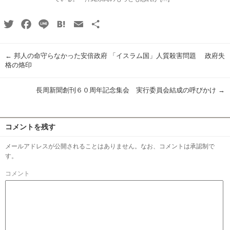
Twitter
Facebook
Line
Hatena
Email
共
有
←
邦人の命守らなかった安倍政府 「イスラム国」人質殺害問題 政府失
格の烙印
長周新聞創刊６０周年記念集会 実行委員会結成の呼びかけ
→
コメントを残す
メールアドレスが公開されることはありません。なお、コメントは承認制で
す。
コメント