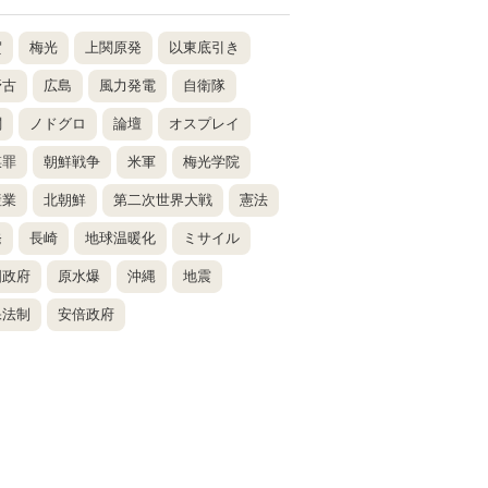
賀
梅光
上関原発
以東底引き
野古
広島
風力発電
自衛隊
関
ノドグロ
論壇
オスプレイ
謀罪
朝鮮戦争
米軍
梅光学院
産業
北朝鮮
第二次世界大戦
憲法
発
長崎
地球温暖化
ミサイル
国政府
原水爆
沖縄
地震
保法制
安倍政府