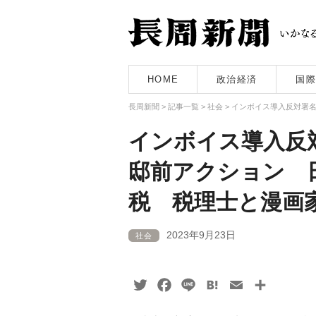
HOME
政治経済
国際
長周新聞
>
記事一覧
>
社会
>
インボイス導入反対署名
インボイス導入反対
邸前アクション 
税 税理士と漫画
2023年9月23日
社会
Twitter
Facebook
Line
Hatena
Email
共
有