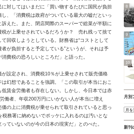
民に対してはいまだに「買い物するたびに国民が負担
摘し、「消費税は政府がついている最大の嘘だといっ
と訴えた。また、閉店間際のスーパーで総菜が半額に
費税が上乗せされているだろうか？ 売れ残って捨て
して回収しようとしている。財務省は“コストとして
費者が負担すると予定している”というが、それは予
が消費税の恐ろしいところだ」と語った。
が設定され、消費税10％が上乗せされて販売価格
ジは幻想であることを強調。「この取引が本当におこ
も低賃金労働者も存在しない。しかし、今日本では赤
月別
労働者、年収200万円にいかない人が本当に増え
売価の上に消費税が乗せられて取引されていると思っ
％を税務署に納めないでポッケに入れるのは汚いとな
立っていないのが今の日本の現実だ」とのべた。
新刊