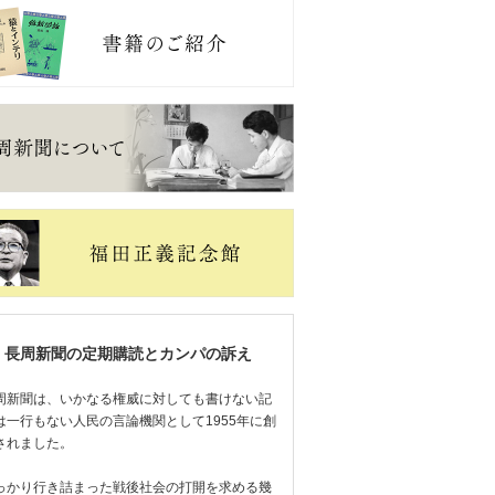
長周新聞の定期購読とカンパの訴え
周新聞は、いかなる権威に対しても書けない記
は一行もない人民の言論機関として1955年に創
されました。
っかり行き詰まった戦後社会の打開を求める幾