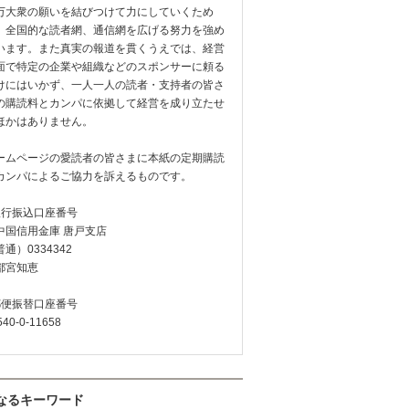
万大衆の願いを結びつけて力にしていくため
、全国的な読者網、通信網を広げる努力を強め
います。また真実の報道を貫くうえでは、経営
面で特定の企業や組織などのスポンサーに頼る
けにはいかず、一人一人の読者・支持者の皆さ
の購読料とカンパに依拠して経営を成り立たせ
ほかはありません。
ームページの愛読者の皆さまに本紙の定期購読
カンパによるご協力を訴えるものです。
銀行振込口座番号
中国信用金庫 唐戸支店
通）0334342
都宮知恵
郵便振替口座番号
540-0-11658
なるキーワード