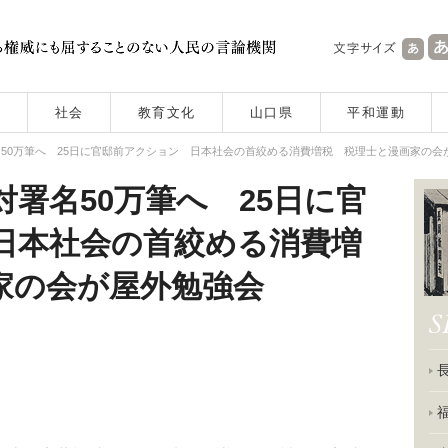
社会
教育文化
山口県
平和運動
50万筆へ 25日に官邸前アクション 日本社会の首絞める消費増税 税理士と漫画家の会
署名50万筆へ 25日に官
日本社会の首絞める消費増
家の会が屋外勉強会