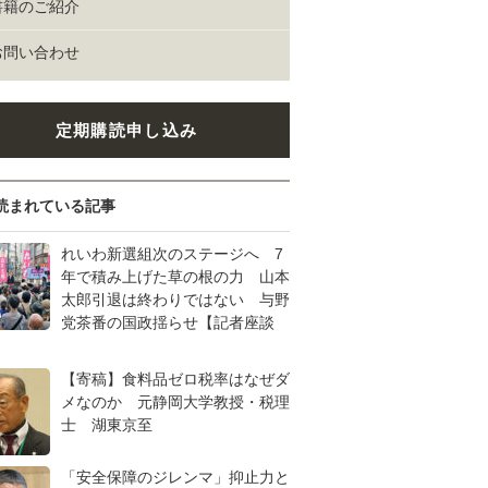
書籍のご紹介
お問い合わせ
定期購読申し込み
読まれている記事
れいわ新選組次のステージへ 7
年で積み上げた草の根の力 山本
太郎引退は終わりではない 与野
党茶番の国政揺らせ【記者座談
【寄稿】食料品ゼロ税率はなぜダ
メなのか 元静岡大学教授・税理
士 湖東京至
「安全保障のジレンマ」抑止力と