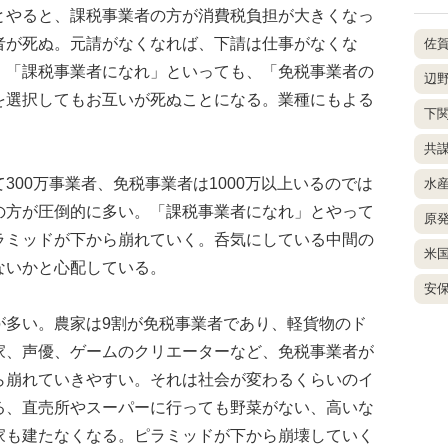
やると、課税事業者の方が消費税負担が大きくなっ
者が死ぬ。元請がなくなれば、下請は仕事がなくな
佐
、「課税事業者になれ」といっても、「免税事業者の
辺
を選択してもお互いが死ぬことになる。業種にもよる
下
共
00万事業者、免税事業者は1000万以上いるのでは
水
の方が圧倒的に多い。「課税事業者になれ」とやって
原
ラミッドが下から崩れていく。呑気にしている中間の
米
ないかと心配している。
安
多い。農家は9割が免税事業者であり、軽貨物のド
家、声優、ゲームのクリエーターなど、免税事業者が
ら崩れていきやすい。それは社会が変わるくらいのイ
る、直売所やスーパーに行っても野菜がない、高いな
家も建たなくなる。ピラミッドが下から崩壊していく