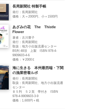
長周新聞社 特製手帳
発行：長周新聞社
価格：大＝2000円、小＝1500円
あざみの花 The Thistle
Flower
著者：古川豊子
発行：長周新聞社
取扱：地方小出版流通センター
B5判 48項 上製 ISBN 978-4-
9909603-4-6
価格：￥2000Ｅ
海に生きる 本州最西端・下関
の漁業密着ルポ
発行：長周新聞社
取扱：長周新聞社、地方小出版流通
センター
Ｂ５判 ５２頁 帯付き ISBN
978-4-9909603-3-9
価格：1,600円＋税