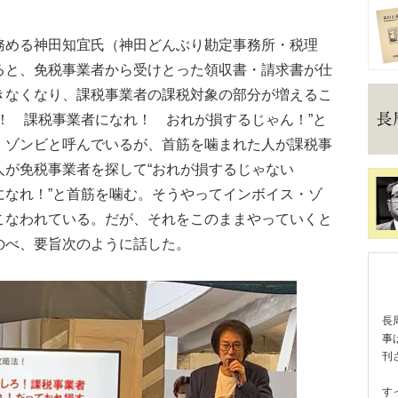
める神田知宜氏（神田どんぶり勘定事務所・税理
ると、免税事業者から受けとった領収書・請求書が仕
きなくなり、課税事業者の課税対象の部分が増えるこ
！ 課税事業者になれ！ おれが損するじゃん！”と
・ゾンビと呼んでいるが、首筋を噛まれた人が課税事
人が免税事業者を探して“おれが損するじゃない
になれ！”と首筋を噛む。そうやってインボイス・ゾ
こなわれている。だが、それをこのままやっていくと
のべ、要旨次のように話した。
長
事
刊
す