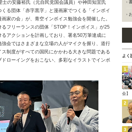
理士の安藤裕氏（元自民党国会議員）や神田知宜氏
つくる団体「赤字黒字」と漫画家でつくる「インボイ
漫画家の会」が、青空インボイス勉強会を開催した。
るフリーランスの団体「STOP！インボイス」が25
けるアクションを計画しており、署名50万筆達成に
勉強会ではさまざまな立場の人がマイクを握り、道行
イス制度がすべての国民にかかわる大きな問題である
よく
ブドローイングをおこない、多彩なイラストでインボ
会】