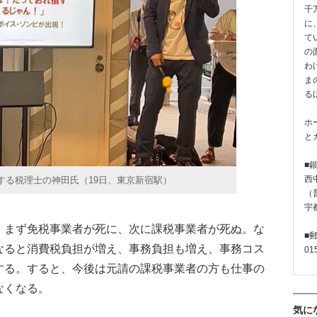
千
に
て
の
わ
ま
る
ホ
と
■
西
する税理士の神田氏（19日、東京新宿駅）
（普
宇
まず免税事業者が死に、次に課税事業者が死ぬ。な
■
なると消費税負担が増え、事務負担も増え、事務コス
01
する。すると、今後は元請の課税事業者の方も仕事の
なくなる。
気に