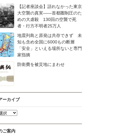
【記者座談会】語れなかった東京
大空襲の真実――首都圏制圧のた
めの大虐殺 130回の空襲で死
者・行方不明者25万人
地震列島と原発は共存できず 未
知も含め全国に6000もの断層
「安全」といえる場所ないと専門
家指摘
防衛費を被災地にまわせ
アーカイブ
のご案内