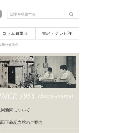
コラム狙撃兵
書評・テレビ評
が屋外勉強会
長周新聞について
福田正義記念館のご案内