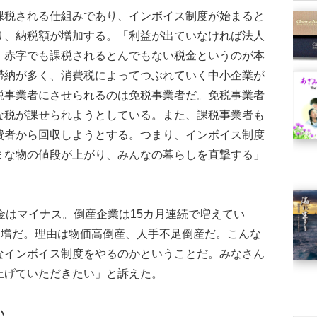
税される仕組みであり、インボイス制度が始まると
り、納税額が増加する。「利益が出ていなければ法人
。赤字でも課税されるとんでもない税金というのが本
滞納が多く、消費税によってつぶれていく中小企業が
税事業者にさせられるのは免税事業者だ。免税事業者
な税が課せられようとしている。また、課税事業者も
費者から回収しようとする。つまり、インボイス制度
まな物の値段が上がり、みんなの暮らしを直撃する」
金はマイナス。倒産企業は15カ月連続で増えてい
％増だ。理由は物価高倒産、人手不足倒産だ。こんな
なインボイス制度をやるのかということだ。みなさん
上げていただきたい」と訴えた。
い