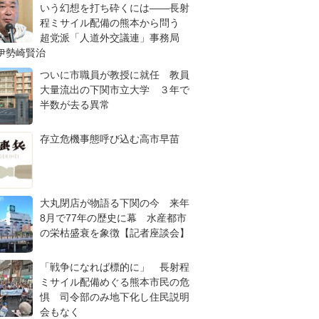
いう幻想を打ち砕くには――長射
程ミサイル配備の熊本から問う
超党派「人道外交議連」事務局
伊勢崎賢治
ついに市職員が教授に就任 教員
大量流出の下関市立大学 ３年で
半数が去る異常
存立危機事態呼び込む高市早苗
大丸閉店が物語る下関の今 来年
8月で77年の歴史に幕 水産都市
の栄枯盛衰を象徴【記者座談会】
「戦争になれば標的に」 長射程
ミサイル配備めぐる熊本市民の危
惧 司令部のみ地下化し住民説明
会もなく