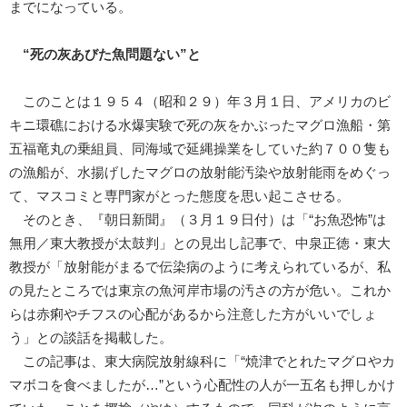
までになっている。
“死の灰あびた魚問題ない”と
このことは１９５４（昭和２９）年３月１日、アメリカのビ
キニ環礁における水爆実験で死の灰をかぶったマグロ漁船・第
五福竜丸の乗組員、同海域で延縄操業をしていた約７００隻も
の漁船が、水揚げしたマグロの放射能汚染や放射能雨をめぐっ
て、マスコミと専門家がとった態度を思い起こさせる。
そのとき、『朝日新聞』（３月１９日付）は「“お魚恐怖”は
無用／東大教授が太鼓判」との見出し記事で、中泉正徳・東大
教授が「放射能がまるで伝染病のように考えられているが、私
の見たところでは東京の魚河岸市場の汚さの方が危い。これか
らは赤痢やチフスの心配があるから注意した方がいいでしょ
う」との談話を掲載した。
この記事は、東大病院放射線科に「“焼津でとれたマグロやカ
マボコを食べましたが…”という心配性の人が一五名も押しかけ