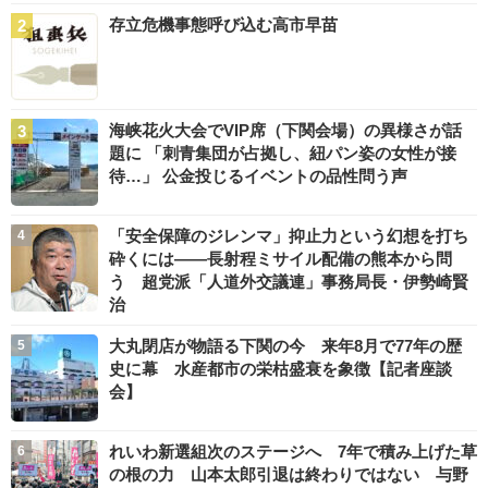
存立危機事態呼び込む高市早苗
海峡花火大会でVIP席（下関会場）の異様さが話
題に 「刺青集団が占拠し、紐パン姿の女性が接
待…」 公金投じるイベントの品性問う声
「安全保障のジレンマ」抑止力という幻想を打ち
砕くには――長射程ミサイル配備の熊本から問
う 超党派「人道外交議連」事務局長・伊勢崎賢
治
大丸閉店が物語る下関の今 来年8月で77年の歴
史に幕 水産都市の栄枯盛衰を象徴【記者座談
会】
れいわ新選組次のステージへ 7年で積み上げた草
の根の力 山本太郎引退は終わりではない 与野