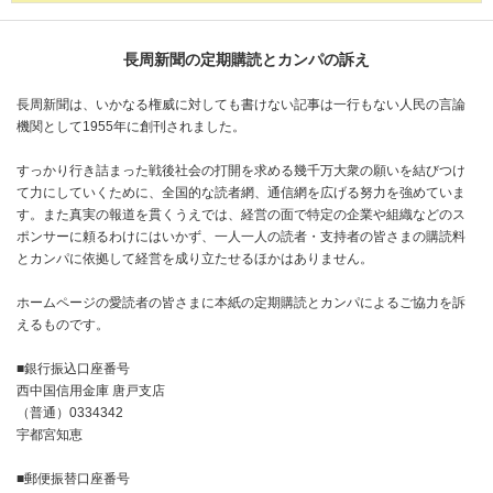
長周新聞の定期購読とカンパの訴え
長周新聞は、いかなる権威に対しても書けない記事は一行もない人民の言論
機関として1955年に創刊されました。
すっかり行き詰まった戦後社会の打開を求める幾千万大衆の願いを結びつけ
て力にしていくために、全国的な読者網、通信網を広げる努力を強めていま
す。また真実の報道を貫くうえでは、経営の面で特定の企業や組織などのス
ポンサーに頼るわけにはいかず、一人一人の読者・支持者の皆さまの購読料
とカンパに依拠して経営を成り立たせるほかはありません。
ホームページの愛読者の皆さまに本紙の定期購読とカンパによるご協力を訴
えるものです。
■銀行振込口座番号
西中国信用金庫 唐戸支店
（普通）0334342
宇都宮知恵
■郵便振替口座番号