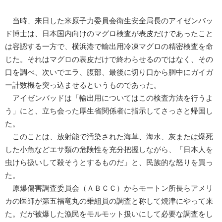
当時、来日した米原子力委員会衛生安全局長のアイゼンバッ
ド博士は、日本国内向けのマグロ検査が表皮だけであったこと
は容認する一方で、横浜港で輸出用冷凍マグロの精密検査を命
じた。それはマグロの表皮だけで終わらせるのではなく、その
口を調べ、次いでエラ、腹部、最後に切り口から胴中にガイガ
ー計数機を突っ込ませるというものであった。
アイゼンバッドは「輸出用についてはこの検査方法を行うよ
う」にと、立ち会った厚生省関係者に指示してさっさと帰国し
た。
このことは、放射能で汚染された海草、海水、灰または爆死
した小魚などエサ類の危険性を充分把握しながら、「日本人を
虫けら扱いして殺そうとするものだ」と、民族的な怒りを買っ
た。
原爆傷害調査委員会（ＡＢＣＣ）からモートン所長らアメリ
カの医師が第五福竜丸の乗組員の調査と称して焼津にやって来
た。だが被爆した漁民をモルモット扱いにして必要な調査をし