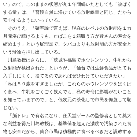
い」ので、このままの状態が丸１年間続いたとしても「被ばく
する量」は、「普段自然に浴びている放射線量と同じ」だから
安心するようにいっている。
そのうえ、「確率論で言えば、現在のレベルの放射能を１カ
月間浴び続けるよりも、たばこを１箱吸う方が皆さんの寿命を
縮めます」という屁理屈で、タバコよりも放射能の方が安全と
いう珍論を押し出している。
川島教授はさらに、「茨城や福島でホウレンソウ、牛乳から
放射能が検出された」というが、「仙台では生鮮食品がとても
入手しにくく、捨てるのであればぜひわけていただきたい」
「私は５０歳をすぎましたが、これらのホウレンソウをばくば
く食べ、牛乳をごくごく飲んでも、私の寿命に影響がないこと
を知っていますので」と、低次元の茶化しで市民を侮蔑して恥
じない。
「脳トレ」で有名になり、任天堂ゲームの監修者として莫大
な利益を得た川島教授は、基準値を超えた濃度で汚染された食
物も安全だから、仙台市民は積極的に食べるべきだと説教する