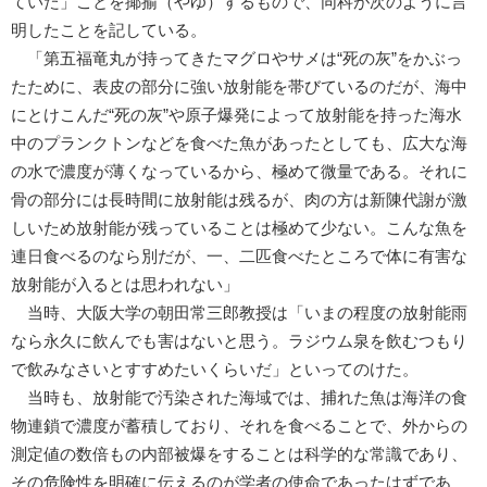
ていた」ことを揶揄（やゆ）するもので、同科が次のように言
明したことを記している。
「第五福竜丸が持ってきたマグロやサメは“死の灰”をかぶっ
たために、表皮の部分に強い放射能を帯びているのだが、海中
にとけこんだ“死の灰”や原子爆発によって放射能を持った海水
中のプランクトンなどを食べた魚があったとしても、広大な海
の水で濃度が薄くなっているから、極めて微量である。それに
骨の部分には長時間に放射能は残るが、肉の方は新陳代謝が激
しいため放射能が残っていることは極めて少ない。こんな魚を
連日食べるのなら別だが、一、二匹食べたところで体に有害な
放射能が入るとは思われない」
当時、大阪大学の朝田常三郎教授は「いまの程度の放射能雨
なら永久に飲んでも害はないと思う。ラジウム泉を飲むつもり
で飲みなさいとすすめたいくらいだ」といってのけた。
当時も、放射能で汚染された海域では、捕れた魚は海洋の食
物連鎖で濃度が蓄積しており、それを食べることで、外からの
測定値の数倍もの内部被爆をすることは科学的な常識であり、
その危険性を明確に伝えるのが学者の使命であったはずであ