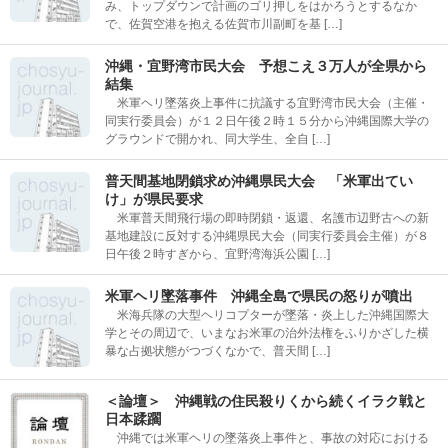
み、トップダウンで計画のゴリ押しをはかろうとするなか
で、佐賀空港を抱える佐賀市川副町を基 […]
沖縄・宜野湾市民大会 予想こえ３万人が全県から
結集
米軍ヘリ墜落炎上事件に抗議する宜野湾市民大会（主催・
同実行委員会）が１２日午後２時１５分から沖縄国際大学の
グラウンドで開かれ、同大学生、全自 […]
普天間基地閉鎖求め沖縄県民大会 「米軍出てい
け」が県民要求
米軍普天間飛行場の即時閉鎖・返還、名護市辺野古への新
基地建設に反対する沖縄県民大会（同実行委員会主催）が８
日午後２時すぎから、宜野湾海浜公園 […]
米軍ヘリ墜落事件 沖縄全島で県民の怒りが噴出
米海兵隊の大型ヘリコプターが墜落・炎上した沖縄国際大
学とその周辺で、いまなお米軍の治外法権をふりかざした横
暴な占拠状態がつづくなかで、普天間 […]
＜論壇＞ 沖縄戦の住民殺りくから続くイラク戦と
日本蹂躙
沖縄では米軍ヘリの墜落炎上事件と、事故の対応における