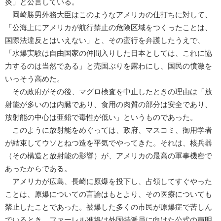
炎」と公言している。
岡崎勝男外務大臣はこのようなアメリカの仕打ちに対して、
「公海上にアメリカが航行禁止の危険区域をつくったことは、
国際法違反とはいえない」と、その蛮行を弁護したうえで、
「水爆実験は自由国家の仲間入りした日本としては、これに協
力するのは当然である」と売国ぶりを露わにし、国民の憤激を
いっそう高めた。
その政府がその後、マグロ検査を中止したときの理由は「放
射能が多いのは内臓であり、食用の肉質の部分は安全であり、
放射能の中心は亜鉛で毒性が低い」というものであった。
このように放射能をめぐっては、政府、マスコミ、御用学者
が結束してウソとねつ造を平気でやってきた。それは、核兵器
（その構造と放射能の影響）が、アメリカの最高の軍事機密で
あったからである。
アメリカが広島、長崎に原爆を投下し、占領してすぐやった
ことは、原爆についての言論はもとより、その医療についても
禁止したことであった。被爆した多くの市民が原爆症で苦しん
でいるとき、ファーレル准将は外国特派員に向けた公式の声明