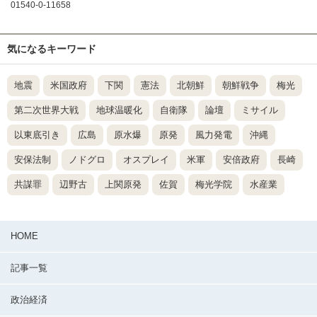
01540-0-11658
気になるキーワード
地震
米国政府
下関
憲法
北朝鮮
朝鮮戦争
梅光
第二次世界大戦
地球温暖化
自衛隊
論壇
ミサイル
以東底引き
広島
原水爆
原発
風力発電
沖縄
安保法制
ノドグロ
オスプレイ
米軍
安倍政府
長崎
共謀罪
辺野古
上関原発
佐賀
梅光学院
水産業
HOME
記事一覧
政治経済