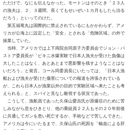
ただけで、なにも伝えなかった。モートンはそのとき「２３人
の漁夫は、２、３週間、長くてもせいぜい１カ月もしたら治る
だろう」といってのけた。
第五福竜丸は国際的に禁止されているにもかかわらず、アメ
リカが公海上に設定した「安全」とされる「危険区域」の外で
操業していた。
当時、アメリカでは上下両院合同原子力委員会でジョン・バ
ストア委員長が「ビキニ水爆実験で日本人漁夫が受けた負傷は
大したことはなく、あとあとまで悪影響を残すようなことはな
いだろう」と発言。コール同委員長にいたっては、「日本人漁
船および漁夫が受けた傷害についての報道を誇張されている
が、これら日本人が漁業以外の目的で実験区域へ来たことも考
えられる」と、スパイと見なし敵視する状況であった。
こうして、漁船員であった久保山愛吉氏が原爆症のために苦
しみながら息をひきとり、他の乗組員２２人もその２０年前後
に共通してガンを患い死亡するか、手術などで苦しんできた。
アメリカは今にいたるまで、久保山氏の死因を「輸血による肝