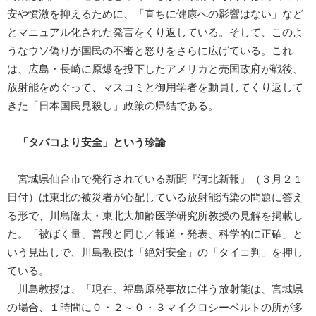
安や憤激を抑えるために、「直ちに健康への影響はない」など
とマニュアル化された発言をくり返している。そして、このよ
うなウソ偽りが国民の不審と怒りをさらに広げている。これ
は、広島・長崎に原爆を投下したアメリカと売国政府が戦後、
放射能をめぐって、マスコミと御用学者を動員してくり返して
きた「日本国民見殺し」政策の帰結である。
「タバコより安全」という珍論
宮城県仙台市で発行されている新聞『河北新報』（３月２１
日付）は東北の被災者が心配している放射能汚染の問題に答え
る形で、川島隆太・東北大加齢医学研究所教授の見解を掲載し
た。「被ばく量、普段と同じ／報道・発表、科学的に正確」と
いう見出しで、川島教授は「絶対安全」の「タイコ判」を押し
ている。
川島教授は、「現在、福島原発事故に伴う放射能は、宮城県
の場合、１時間に０・２～０・３マイクロシーベルトの所が多