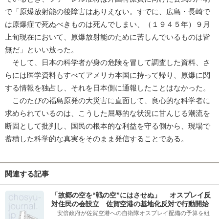
で「原爆放射能の後障害はありえない。すでに、広島・長崎で
は原爆症で死ぬべきものは死んでしまい、（１９４５年）９月
上旬現在において、原爆放射能のために苦しんでいるものは皆
無だ」といい放った。
そして、日本の科学者が身の危険を冒して調査した資料、さ
らには医学資料もすべてアメリカ本国に持って帰り、原爆に関
する情報を独占し、それを日本側に通報したことはなかった。
このたびの福島原発の大災害に直面して、良心的な科学者に
求められているのは、こうした屈辱的な状況に甘んじる潮流を
断固として批判し、国民の根本的な利益を守る側から、現場で
蓄積した科学的な真実をそのまま発信することである。
関連する記事
「故郷の空を“戦の空”にはさせぬ」 オスプレイ反
対住民の会設立 佐賀空港の基地化反対で行動開始
安倍政府が佐賀空港への自衛隊オスプレイ配備の予算を組