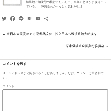
植民地占領状態の横行にたいして、全島の怒りがまき起こっ
ている。 沖縄県民のもっとも忘れが […]
Twitter
Facebook
Line
Hatena
Email
共
有
←
東日本大震災めぐる記者座談会 独立日本へ戦後政治大転換を
原水爆禁止全国実行委員会
→
コメントを残す
メールアドレスが公開されることはありません。なお、コメントは承認制で
す。
コメント