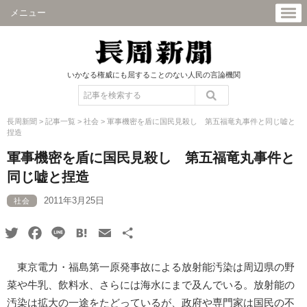
メニュー
いかなる権威にも屈することのない人民の言論機関
長周新聞
>
記事一覧
>
社会
>
軍事機密を盾に国民見殺し 第五福竜丸事件と同じ嘘と
捏造
軍事機密を盾に国民見殺し 第五福竜丸事件と
同じ嘘と捏造
2011年3月25日
社会
Twitter
Facebook
Line
Hatena
Email
共
有
東京電力・福島第一原発事故による放射能汚染は周辺県の野
菜や牛乳、飲料水、さらには海水にまで及んでいる。放射能の
汚染は拡大の一途をたどっているが、政府や専門家は国民の不