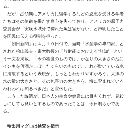
る。
だが、占領期にアメリカに留学するなどの恩恵を受ける学者
たちはその使命を果たす良心を失っており、アメリカの原子力
委員会が「実験水域外で捕れた魚は害がない」と声明したこと
を国民に伝える役割を担った。
『朝日新聞』は４月１０日付で、当時「水産学の専門家」と
された桧山義夫・東大教授の「放射能におびえる“無知”」とい
う一文を掲載。「今の程度のものでは、かなりの大きさの池に
インキを何滴かこぼしたくらいのもので、これが動いている水
に消散するという表現が、もっともわかりやすかろう。大洋の
水の量の大きさと、その包容力の大きさを、海に育まれている
われわれは知るべきだ」と宣伝した。
こうした論調が、日本人の生命や健康には目もくれず、見殺
しにしても良いとするものであったことは、今日明らかであ
る。
輸出用マグロは検査を指示