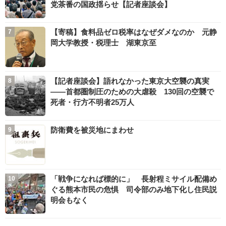
党茶番の国政揺らせ【記者座談会】
【寄稿】食料品ゼロ税率はなぜダメなのか 元静
岡大学教授・税理士 湖東京至
【記者座談会】語れなかった東京大空襲の真実
――首都圏制圧のための大虐殺 130回の空襲で
死者・行方不明者25万人
防衛費を被災地にまわせ
「戦争になれば標的に」 長射程ミサイル配備め
ぐる熊本市民の危惧 司令部のみ地下化し住民説
明会もなく