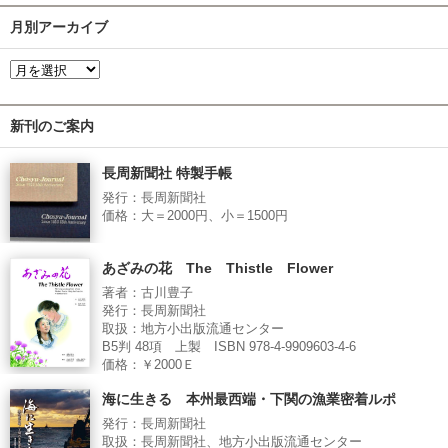
月別アーカイブ
新刊のご案内
長周新聞社 特製手帳
発行：長周新聞社
価格：大＝2000円、小＝1500円
あざみの花 The Thistle Flower
著者：古川豊子
発行：長周新聞社
取扱：地方小出版流通センター
B5判 48項 上製 ISBN 978-4-9909603-4-6
価格：￥2000Ｅ
海に生きる 本州最西端・下関の漁業密着ルポ
発行：長周新聞社
取扱：長周新聞社、地方小出版流通センター