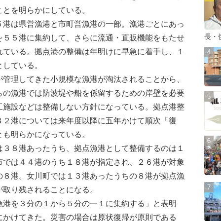
ことを明らかにしている。
港は県営漁港と市町営漁港の一部。漁港ごとにあっ
長・
を５５港に集約して、さらに流通・直販機能をもたせ
れている。拠点港の整備は年明けに早急に着手し、１
としている。
管理してきた小規模な漁港が淘汰されることから、
らの漁港では防波堤や船を係留するための岸壁を必要
工施設などは整備しない方針になっている。拠点港整
８２港については来年度以降に五年かけて順次「復
とも明らかになっている。
３８港あったうち、拠点漁港として整備するのは１
市では４４港のうち１８港が指定され、２６港が対象
の８港。女川町では１３港あったうちの８港が拠点漁
が取り残されることになる。
港を３分の１から５分の一１に集約する」と表明
にかけてきた。災害の場合は原状復帰が原則である