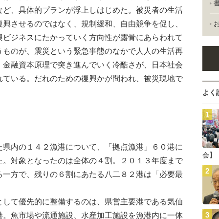
など、具体的プランが浮上しはじめた。被災者の生活
復興させるのではなく、規制緩和、自由競争を促し、
興ビジネスにたかっていく方向性が露骨にあらわれて
うものが、震災という緊急事態のなかで人人の生活再
、金融資本原理で突き進んでいく冷酷さが、日本社会
れている。だれのための復興かが問われ、被災現地で
よく
県内の１４２漁港について、「拠点漁港」６０港に
会】
た。対象となったのは全体の４割。２０１３年度まで
る一方で、残りの６割にあたる八二８２港は「必要最
して優先的に整備するのは、県営主要港である気仙
港。魚市場や流通施設、水産加工施設を漁港内に一体