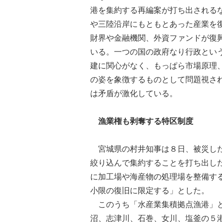
港を集約する再編案が打ち出される
や三陸沿岸にもともとあった産業を
財界や金融機関、外資ファンドが復
いる。一つの国の政府なり行政とい
建に関心がなく、もっぱら市場原理
の姿を象徴するものとして問題視さ
は矛盾が激化している。
漁業権も剥奪する特区制度
宮城県の村井知事は８日、被災した
絞り込んで集約することを打ち出し
に加工場や海産物の処理場を整備す
小限の復旧に限定する」とした。
このうち「水産業集積拠点漁港」と
沼、志津川、石巻、女川、塩釜の５