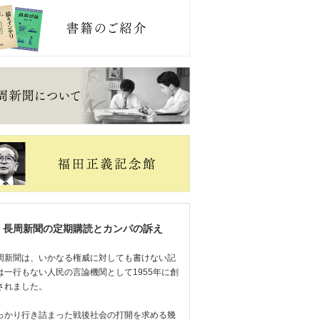
長周新聞の定期購読とカンパの訴え
周新聞は、いかなる権威に対しても書けない記
は一行もない人民の言論機関として1955年に創
されました。
っかり行き詰まった戦後社会の打開を求める幾