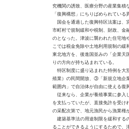
究機関の誘致、医療分野の産業集積
「復興構想」にちりばめられている
国会を通過した復興特区法案は、宮
市町村で規制緩和や税制、財政、金
のとなった。津波に襲われた住宅地
こでは税金免除や土地利用規制の緩
東北地方を、後進国並みの「企業天
りの方向が持ち込まれている。
特区制度に盛り込まれた特例を大別
殖業）の民間開放、③「新規立地企
範囲内」で自治体が自由に使える復
従来なら、企業が養殖事業に参入し
を支払っていたが、直接免許を受け
の采配次第で、地元漁民から漁業権
建築基準法の用途制限を緩和するの
ることができるようにするためで、