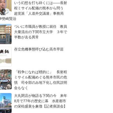
いう幻想を打ち砕くには――長射
程ミサイル配備の熊本から問う
超党派「人道外交議連」事務局
伊勢崎賢治
ついに市職員が教授に就任 教員
大量流出の下関市立大学 ３年で
半数が去る異常
存立危機事態呼び込む高市早苗
「戦争になれば標的に」 長射程
ミサイル配備めぐる熊本市民の危
惧 司令部のみ地下化し住民説明
会もなく
大丸閉店が物語る下関の今 来年
8月で77年の歴史に幕 水産都市
の栄枯盛衰を象徴【記者座談会】