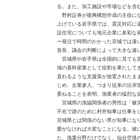
る。また、加工施設や市場などを含
野村証券が復興構想作成の主役にな
上げている岩手県では、震災対応に
設住宅についても地元企業に多彩な
ー発注で時間のかかった宮城では違
首長、議会の判断によって大きな違
宮城県や岩手県は全国的に見ても漁
域の基幹産業として役割を果たして
直れるような支援策が放置されたま
じめ、企業参入、つまり従来の沿岸
委ねることを表明。漁業者の猛烈な
宮城県の漁協関係者の男性は「被災
不在で誰のために村井知事は仕事を
宮城県とは関係のない男が知事になり
愛がなければ大変なことになる。彼
た。漁業分野だけでなく、仙台空港