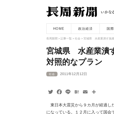
HOME
政治経済
国際
長周新聞
>
記事一覧
>
社会
>
宮城県 水産業潰す漁
宮城県 水産業潰
対照的なプラン
2011年12月12日
社会
Twitter
Facebook
Line
Hatena
Email
共
有
東日本大震災から９カ月が経過した
になっている。１２月に入って国会