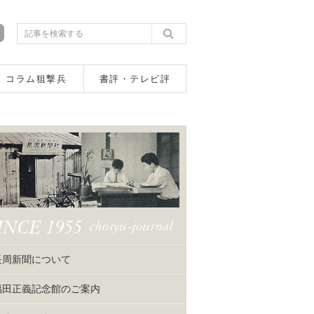
コラム狙撃兵
書評・テレビ評
長周新聞について
福田正義記念館のご案内