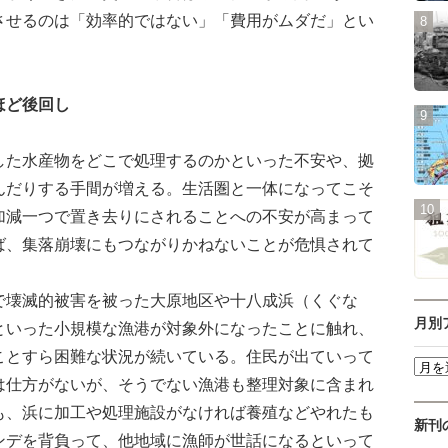
させるのは「効率的ではない」「費用がムダだ」とい
ほど後回し
た水産物をどこで処理するのかといった不安や、拠
んだりする手間が増える。生活圏と一体になってこそ
加減一つで置き去りにされることへの不安が高まって
ば、集落崩壊にもつながりかねないことが危惧されて
壊滅的被害を被った大原地区や十八成浜（くぐな
月別
といった小規模な漁港が対象外になったことに触れ、
ことすら困難な状況が続いている。住民が出ていって
は仕方がないが、そうでない漁港も整理対象に含まれ
も、浜に加工や処理施設がなければ養殖などやれたも
新刊
ンデを背負って、他地域に漁師が世話になるといって