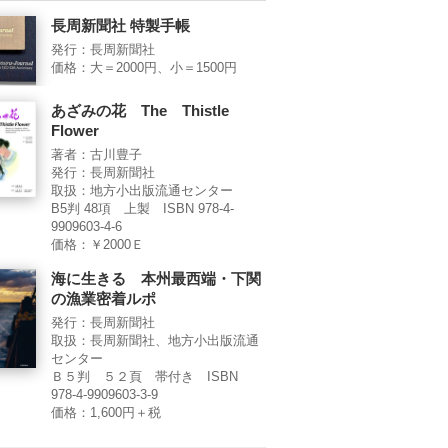
長周新聞社 特製手帳
発行：長周新聞社
価格：大＝2000円、小＝1500円
あざみの花 The Thistle
Flower
著者：古川豊子
発行：長周新聞社
取扱：地方小出版流通センター
B5判 48項 上製 ISBN 978-4-
9909603-4-6
価格：￥2000Ｅ
海に生きる 本州最西端・下関
の漁業密着ルポ
発行：長周新聞社
取扱：長周新聞社、地方小出版流通
センター
Ｂ５判 ５２頁 帯付き ISBN
978-4-9909603-3-9
価格：1,600円＋税