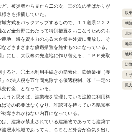
など、被災者から見たら二の次、三の次の夢ばかりが
以
異様さも指摘していた。
城方式をバックアップするもので、１１道県２２２
朝
融など全分野にわたって特別措置をおこなうためのも
北
や農地、海を資本力のある大企業や外資に開放し、そ
地
和などさまざまな優遇措置を施すものになっている。
地
国」にし、大収奪の先進地に作り替える、ＴＰＰ先取
辺
すると、①土地利用手続きの簡素化、②漁業権（養
ミ
業」の法人税を五年間免除する優遇税制、④「一定の
風
興交付金、となっている。
ようと思えば、漁業権を管理している漁協に利用料
ればその必要はなくなり、許認可を持っている県知事
が剥奪されかねない内容になっている。
は、建築が禁止されている建築物であっても建築す
津波浸水地域であっても、ＧＥなど外資が色気を出し