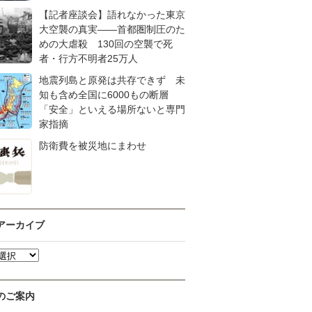
【記者座談会】語れなかった東京
大空襲の真実――首都圏制圧のた
めの大虐殺 130回の空襲で死
者・行方不明者25万人
地震列島と原発は共存できず 未
知も含め全国に6000もの断層
「安全」といえる場所ないと専門
家指摘
防衛費を被災地にまわせ
アーカイブ
のご案内