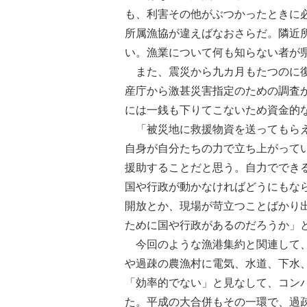
も、利害その他がぶつかったときに
所属漁協が違えばなおさらだ。隣近
い。漁業について何も知らない者が
また、震災から九カ月もたつのに復
産庁から激甚災害指定のための調査
には一銭も下りてこないため資金的
「被災地に救援物資を送ってもらえ
自身が自分たちの力で立ち上がって
援助することだと思う。自力ででき
国や行政が動かなければどうにもな
開放とか、現場が苛立つことばかり
ために国や行政があるのだろうか」
今回のような漁港集約と関連して、
や過疎の農漁村に電気、水道、下水
「効率的でない」と見なして、コン
た。平成の大合併もその一環で、過