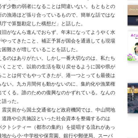
必ず少数の弱者になることは間違いない。もともとの
所の漁港ほど張り合っているもので、簡単な話ではな
県庁で算盤勘定した構想だ」と話した。
旧がなんら進んでおらず、年末になってようやく水
がやってきたこと、補正予算が国会を通過しても現場
な困難さが増していることを話した。
るのはありがたい。しかし一番大切なのは、私たち
いくことで、以前の生活を取り戻せるように国や県が
ることは何でもやってきたが、港一つとっても最後は
らない。九カ月間何も動かないのに、集約化や漁業権
出てくる。誰のための復興なのかずれている。なんの
と語った。
震災前から国土交通省など政府機関では、中山間地
、道路や公共施設といった社会資本を整備するのは
パクトシティー（都市の集約）を提唱する流れがあっ
疎地から小･中学校や保育園、銀行や郵便局、スーパ