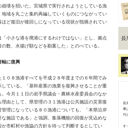
の崩壊を招いた。宮城県で実行されようとしている漁
、地域を丸ごと集約再編していくものにつながってい
落ほど復旧が後回しになっている現状が指摘されてい
「小さな港を廃港にするわけではない」とし、拠点
者の数、水揚げ額などを勘案した」とのべている。
者軸に復興
１０８漁港すべてを平成２８年度までの６年間でみ
示している。「基幹産業の漁業を復興させることが重
る。今月１１日の岩手県議会・農林水産委員会のなか
る理由として、県管理の３１漁港は公共施設の災害復
長
事
村管理になっている８０漁港についても、「本県沿岸
刊
要な施設である」と強調。集落機能の回復が見込めな
否か市町村や漁協の方針を待って判断するとしてい
す