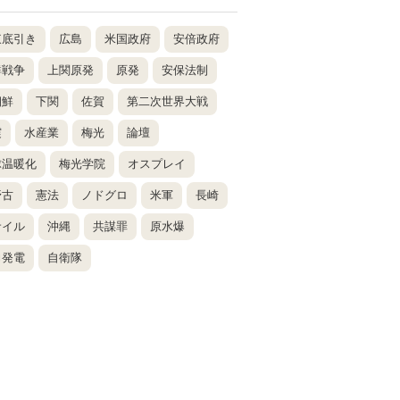
東底引き
広島
米国政府
安倍政府
鮮戦争
上関原発
原発
安保法制
朝鮮
下関
佐賀
第二次世界大戦
震
水産業
梅光
論壇
球温暖化
梅光学院
オスプレイ
野古
憲法
ノドグロ
米軍
長崎
サイル
沖縄
共謀罪
原水爆
力発電
自衛隊