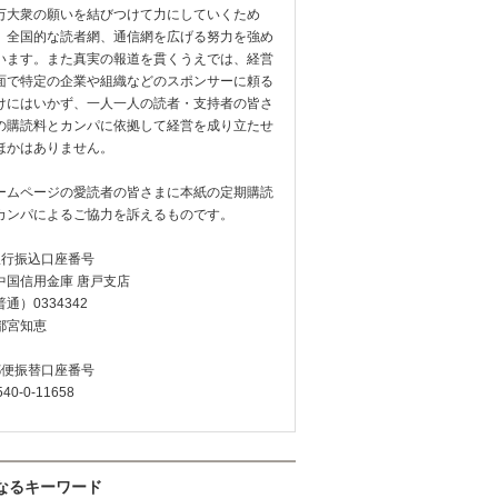
万大衆の願いを結びつけて力にしていくため
、全国的な読者網、通信網を広げる努力を強め
います。また真実の報道を貫くうえでは、経営
面で特定の企業や組織などのスポンサーに頼る
けにはいかず、一人一人の読者・支持者の皆さ
の購読料とカンパに依拠して経営を成り立たせ
ほかはありません。
ームページの愛読者の皆さまに本紙の定期購読
カンパによるご協力を訴えるものです。
銀行振込口座番号
中国信用金庫 唐戸支店
通）0334342
都宮知恵
郵便振替口座番号
540-0-11658
なるキーワード