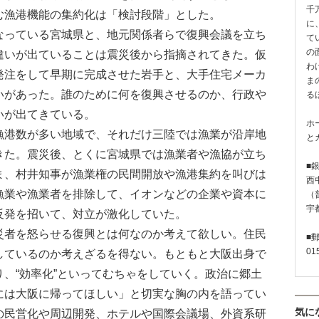
千
む漁港機能の集約化は「検討段階」とした。
に
っている宮城県と、地元関係者らで復興会議を立ち
て
の
違いが出ていることは震災後から指摘されてきた。仮
わ
発注をして早期に完成させた岩手と、大手住宅メーカ
ま
いがあった。誰のために何を復興させるのか、行政や
る
いが出てきている。
ホ
港数が多い地域で、それだけ三陸では漁業が沿岸地
と
きた。震災後、とくに宮城県では漁業者や漁協が立ち
■
ま、村井知事が漁業権の民間開放や漁港集約を叫びは
西
漁業や漁業者を排除して、イオンなどの企業や資本に
（普
宇
反発を招いて、対立が激化していた。
者を怒らせる復興とは何なのか考えて欲しい。住民
■
01
しているのか考えざるを得ない。もともと大阪出身で
、“効率化”といってむちゃをしていく。政治に郷土
には大阪に帰ってほしい」と切実な胸の内を語ってい
気に
の民営化や周辺開発、ホテルや国際会議場、外資系研