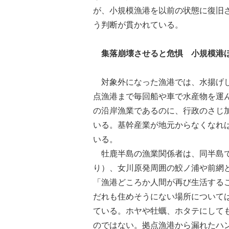
が、小規模漁港を以前の状態に復旧
う判断が貫かれている。
集落崩壊させると危惧 小規模港
対象外になった漁港では、水揚げし
点漁港まで毎回船や車で水産物を運
の沿岸漁業であるのに、行政のさじ
いる。基幹産業が地元からなくなれ
いる。
牡鹿半島の漁業関係者は、同半島で
り）、女川原発周囲の鮫ノ浦や前網
「漁港どころか人間が再び生活する
だれも住めそうにない場所について
ている。ホヤや牡蠣、ホタテにして
のではない。拠点漁港から漏れたハ