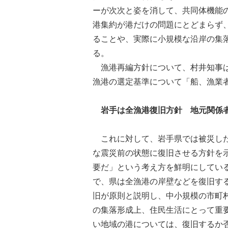
ーが次次と姿を消して、共同体機能
港集約が港だけの問題にとどまらず
ることや、実際に小規模な沿岸の集
る。
漁港再編方針について、村井知事は
漁港の選定基準について「船、漁業
岩手は全漁港復旧方針 地元関係
これに対して、岩手県では被災した
な震災前の状態に復旧させる方針を
要だ」という考え方を鮮明にしてい
で、県は全漁港の岸壁などを復旧す
旧が原則と説明し、中小規模の市町
の集落形成上、住民生活にとって重
い地域の港については、復旧するか