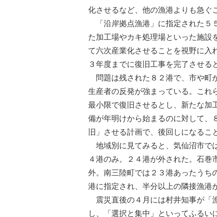
化させるなど、他の漁港よりも急ぐ
「沿岸拠点漁港」に指定された５５
た加工場やカキ処理場といった施設
て六次産業化させることを視野に入
３年度までに復旧工事を完了させる
問題は残された８２港で、市や町が
生産者の反発が強まっている。これ
最小限で復旧させるとし、新たな加
備が年明けから始まるのに対して、
旧」させる計画で、後回しになるこ
地域別に見てみると、気仙沼市では
４港のみ。２４港が外された。石巻
外。南三陸町では２３港あったうち
港に指定され、半分以上の隣接漁港
震災直後の４月には村井知事が「漁
し、「選択と集中」といってふるい