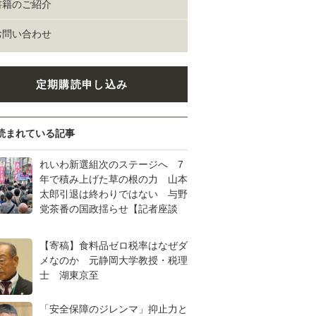
書籍のご紹介
お問い合わせ
定期購読申し込み
読まれている記事
れいわ新選組次のステージへ 7
年で積み上げた草の根の力 山本
太郎引退は終わりではない 与野
党茶番の国政揺らせ【記者座談
【寄稿】食料品ゼロ税率はなぜダ
メなのか 元静岡大学教授・税理
士 湖東京至
「安全保障のジレンマ」抑止力と