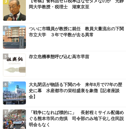
【寄稿】食料品ゼロ税率はなぜダメなのか 元静
岡大学教授・税理士 湖東京至
ついに市職員が教授に就任 教員大量流出の下関
市立大学 ３年で半数が去る異常
存立危機事態呼び込む高市早苗
大丸閉店が物語る下関の今 来年8月で77年の歴
史に幕 水産都市の栄枯盛衰を象徴【記者座談
会】
「戦争になれば標的に」 長射程ミサイル配備め
ぐる熊本市民の危惧 司令部のみ地下化し住民説
明会もなく