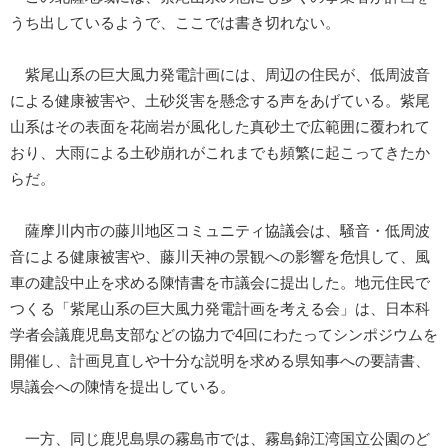
うち出しているようで、ここでは書き切れない。
紫尾山系の巨大風力発電計画には、周辺の住民が、低周波音
による健康被害や、土砂災害を懸念する声をあげている。紫尾
山系はその表面を花崗岩が風化した真砂土で広範囲に覆われて
おり、大雨による土砂崩れがこれまでも頻繁に起こってきたか
らだ。
薩摩川内市の藤川地区コミュニティ協議会は、騒音・低周波
音による健康被害や、藤川天神の景観への影響を危惧して、風
車の建設中止を求める陳情書を市議会に提出した。地元住民で
つくる「紫尾山系の巨大風力発電計画を考える会」は、日本科
学者会議鹿児島支部などの協力で4回にわたってシンポジウムを
開催し、計画見直しや十分な説明を求める県知事への要請書、
県議会への陳情を提出している。
一方、同じ鹿児島県の霧島市では、霧島錦江湾国立公園のど