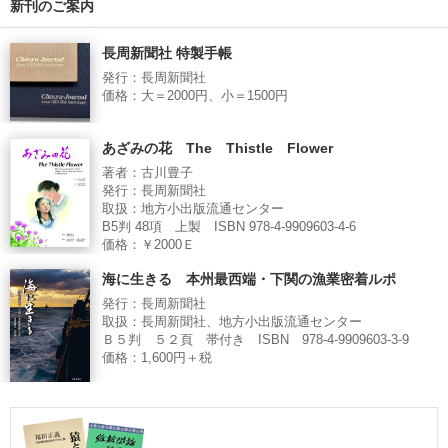
新刊のご案内
長周新聞社 特製手帳
発行：長周新聞社
価格：大＝2000円、小＝1500円
あざみの花 The Thistle Flower
著者：古川豊子
発行：長周新聞社
取扱：地方小出版流通センター
B5判 48項 上製 ISBN 978-4-9909603-4-6
価格：￥2000Ｅ
海に生きる 本州最西端・下関の漁業密着ルポ
発行：長周新聞社
取扱：長周新聞社、地方小出版流通センター
Ｂ５判 ５２頁 帯付き ISBN 978-4-9909603-3-9
価格：1,600円＋税