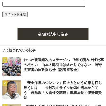
定期購読申し込み
よく読まれている記事
れいわ新選組次のステージへ 7年で積み上げた草
の根の力 山本太郎引退は終わりではない 与野
党茶番の国政揺らせ【記者座談会】
「安全保障のジレンマ」抑止力という幻想を打ち
砕くには――長射程ミサイル配備の熊本から問
う 超党派「人道外交議連」事務局長・伊勢崎賢
治