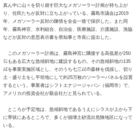
真ん中に山々を切り崩す巨大なメガソーラー計画が持ち上が
り、住民たちが反対に立ち上がっている。霧島市議会は2019
年、メガソーラー反対の陳情を全会一致で採択した。また同
年、霧島神宮、水利組合、自治会、医療施設、介護施設、漁協
などが反対の意思表示書を県知事と市長に提出した。
このメガソーラー計画は、霧島神宮に隣接する高低差が250
㍍もある広大な急傾斜地に建設するもの。その急傾斜地の135
㌶を事業実施区域とし、そのうち七三㌶の森林を伐採し、切り
土・盛り土をし平坦地にして約25万枚のソーラーパネルを設置
するという。事業者はシフトエナジージャパン（福岡市）で、
アメリカの投資会社が親会社だと見られている。
ところが予定地は、急傾斜地であるうえにシラスが上から下
に帯状にあるところで、多くが崩壊土砂流出危険地区になって
いる。