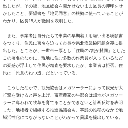
出したが、その後、地区総会を開かせないまま区長の押印をせ
かしたこと、要望書を「地元同意」の根拠に使っていることが
わかり、区長19人が撤回を表明した。
また、事業者は自分たちで事業の早期着工を願い出る嘆願書
をつくり、住民に署名を迫って市長や県北漁業協同組合宛に提
出した。ところが、一世帯一票とし「住民の7割が賛同」とした
この署名のなかに、現地に住む多数の作業員が入っているなど
の疑惑が浮上して住民が精査を要求したが、事業者は拒否。住
民は「民意のねつ造」だといっている。
こうしたなかで、観光協会はメガソーラーによって観光が大
打撃を受けると声を上げ、畜産農家の牛部会は畑地がメガソー
ラーに奪われて牧草を育てることができないと計画反対を表明
した。地権者で組織する推進協議会も、事態の推移のなかで地
域活性化につながらないことがわかって異議を提出している。