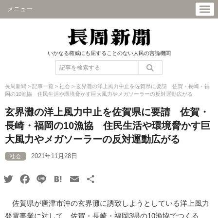
メニュー
いかなる権威にも屈することのない人民の言論機関
長周新聞
>
記事一覧
>
社会
>
玄界灘の洋上風力中止を佐賀県に要請 佐賀・長崎・福
岡の10漁協 住民生活や環境脅かす巨大風力やメガソーラーの反対運動広がる
玄界灘の洋上風力中止を佐賀県に要請 佐賀・
長崎・福岡の10漁協 住民生活や環境脅かす巨
大風力やメガソーラーの反対運動広がる
2021年11月28日
社会
Twitter
Facebook
Line
Hatena
Email
共
有
佐賀県が唐津市沖の玄界灘に誘致しようとしている洋上風力
発電事業に対して、佐賀・長崎・福岡3県の10漁協でつくる