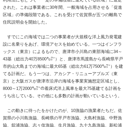
された。これは事業者に30年間、一般海域を占用させる「促進
区域」の準備段階である。これを受けて佐賀県が五つの離島で
住民説明会を開始した。
すでにこの海域では二つの事業者が大規模な洋上風力発電建
設に名乗りをあげ、環境アセスを始めている。一つはインフラ
ックス（東京）によるもので、唐津市小川島の東部海域に34～
43基（総出力40万8500㌔㍗）と、唐津市馬渡島から長崎県平戸
市的山大島までの海域に最大65基（総出力61万7500㌔㍗）を建
てる計画だ。もう一つは、アカシア・リニューアブルズ（東
京）と大阪ガスが唐津市沿岸の海域を事業実施想定区域とし、
8000～1万2000㌔㍗の着床式洋上風車を最大75基建てる計画を
うち出している。その他にも多数の計画が動いているという。
この動きに待ったをかけたのが、10漁協の漁業者たちだ。佐
賀県の小川島漁協、長崎県の平戸市漁協、大島村漁協、中野漁
協、舘浦漁協、志々伎漁協、生月漁協、九十九島漁協、新松浦