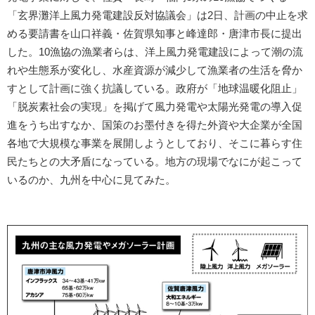
「玄界灘洋上風力発電建設反対協議会」は2日、計画の中止を求
める要請書を山口祥義・佐賀県知事と峰達郎・唐津市長に提出
した。10漁協の漁業者らは、洋上風力発電建設によって潮の流
れや生態系が変化し、水産資源が減少して漁業者の生活を脅か
すとして計画に強く抗議している。政府が「地球温暖化阻止」
「脱炭素社会の実現」を掲げて風力発電や太陽光発電の導入促
進をうち出すなか、国策のお墨付きを得た外資や大企業が全国
各地で大規模な事業を展開しようとしており、そこに暮らす住
民たちとの大矛盾になっている。地方の現場でなにが起こって
いるのか、九州を中心に見てみた。