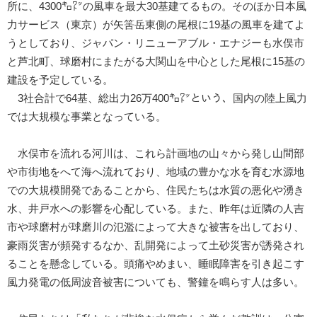
所に、4300㌔㍗の風車を最大30基建てるもの。そのほか日本風
力サービス（東京）が矢筈岳東側の尾根に19基の風車を建てよ
うとしており、ジャパン・リニューアブル・エナジーも水俣市
と芦北町、球磨村にまたがる大関山を中心とした尾根に15基の
建設を予定している。
3社合計で64基、総出力26万400㌔㍗という、国内の陸上風力
では大規模な事業となっている。
水俣市を流れる河川は、これら計画地の山々から発し山間部
や市街地をへて海へ流れており、地域の豊かな水を育む水源地
での大規模開発であることから、住民たちは水質の悪化や湧き
水、井戸水への影響を心配している。また、昨年は近隣の人吉
市や球磨村が球磨川の氾濫によって大きな被害を出しており、
豪雨災害が頻発するなか、乱開発によって土砂災害が誘発され
ることを懸念している。頭痛やめまい、睡眠障害を引き起こす
風力発電の低周波音被害についても、警鐘を鳴らす人は多い。