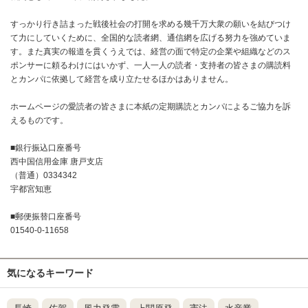
すっかり行き詰まった戦後社会の打開を求める幾千万大衆の願いを結びつけ
て力にしていくために、全国的な読者網、通信網を広げる努力を強めていま
す。また真実の報道を貫くうえでは、経営の面で特定の企業や組織などのス
ポンサーに頼るわけにはいかず、一人一人の読者・支持者の皆さまの購読料
とカンパに依拠して経営を成り立たせるほかはありません。
ホームページの愛読者の皆さまに本紙の定期購読とカンパによるご協力を訴
えるものです。
■銀行振込口座番号
西中国信用金庫 唐戸支店
（普通）0334342
宇都宮知恵
■郵便振替口座番号
01540-0-11658
気になるキーワード