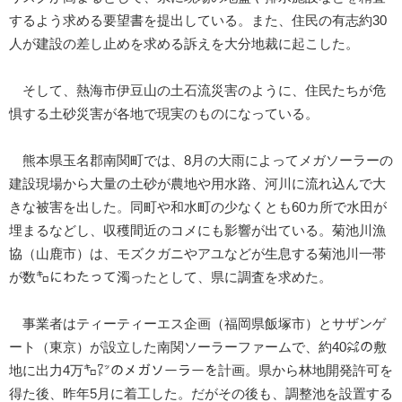
するよう求める要望書を提出している。また、住民の有志約30
人が建設の差し止めを求める訴えを大分地裁に起こした。
そして、熱海市伊豆山の土石流災害のように、住民たちが危
惧する土砂災害が各地で現実のものになっている。
熊本県玉名郡南関町では、8月の大雨によってメガソーラーの
建設現場から大量の土砂が農地や用水路、河川に流れ込んで大
きな被害を出した。同町や和水町の少なくとも60カ所で水田が
埋まるなどし、収穫間近のコメにも影響が出ている。菊池川漁
協（山鹿市）は、モズクガニやアユなどが生息する菊池川一帯
が数㌔にわたって濁ったとして、県に調査を求めた。
事業者はティーティーエス企画（福岡県飯塚市）とサザンゲ
ート（東京）が設立した南関ソーラーファームで、約40㌶の敷
地に出力4万㌔㍗のメガソーラーを計画。県から林地開発許可を
得た後、昨年5月に着工した。だがその後も、調整池を設置する