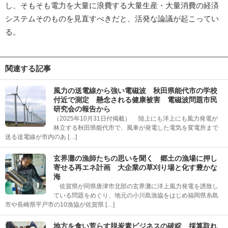
し、そもそも電力を大量に浪費する大量生産・大量消費の経済
システムそのものを見直すべきだと、活発な論議が起こってい
る。
関連する記事
風力の送電線から強い電磁波 秋田県能代市の学校
付近で測定 懸念される健康被害 電磁波問題市民
研究会の報告から
（2025年10月31日付掲載） 陸上にも洋上にも風力発電が
林立する秋田県能代市で、風車が発電した電気を変電所まで
送る送電線が市内のあ […]
玄界灘の漁師たちの思いを聞く 郷土の漁場に押し
寄せる再エネ計画 大企業の草刈り場と化す豊かな
海
佐賀県が同県唐津市北部の玄界灘に洋上風力発電を誘致し
ている問題をめぐり、地元の小川島漁協をはじめ福岡県糸島
市や長崎県平戸市の10漁協が佐賀県 […]
地方を食い荒らす脱炭素ビジネスの破綻 採算取れ