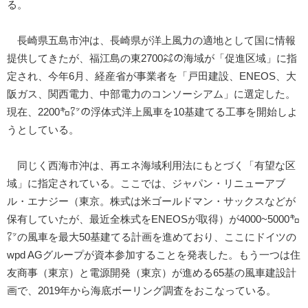
る。
長崎県五島市沖は、長崎県が洋上風力の適地として国に情報
提供してきたが、福江島の東2700㌶の海域が「促進区域」に指
定され、今年6月、経産省が事業者を「戸田建設、ENEOS、大
阪ガス、関西電力、中部電力のコンソーシアム」に選定した。
現在、2200㌔㍗の浮体式洋上風車を10基建てる工事を開始しよ
うとしている。
同じく西海市沖は、再エネ海域利用法にもとづく「有望な区
域」に指定されている。ここでは、ジャパン・リニューアブ
ル・エナジー（東京。株式は米ゴールドマン・サックスなどが
保有していたが、最近全株式をENEOSが取得）が4000~5000㌔
㍗の風車を最大50基建てる計画を進めており、ここにドイツの
wpd AGグループが資本参加することを発表した。もう一つは住
友商事（東京）と電源開発（東京）が進める65基の風車建設計
画で、2019年から海底ボーリング調査をおこなっている。