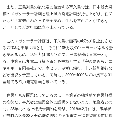
また、五島列島の最北端に位置する宇久島では、日本最大規
模のメガソーラー計画と陸上風力発電計画が持ち上がり、住民
たちが「将来にわたって安全安心に生活を営むことができな
い」として反対行動に立ち上がっている。
このメガソーラー計画は、宇久島の面積の4分の1以上にあた
る720㌶を事業面積とし、そこに165万枚のソーラーパネルを敷
き詰めるもの。総出力は48万㌔㍗で、発電規模は日本一とな
る。事業者は九電工（福岡市）を中核とする「宇久島みらいエ
ネルギー合同会社」で、京セラ、みずほ銀行、十八親和銀行な
どが出資を予定している。同時に、3000~4000㌔㍗の風車を31
基建てる風力発電計画も動いている。
住民たちが問題にしているのは、事業者の独善的で住民無視
の姿勢だ。事業者は住民全体に説明をしないまま、地権者との
間に35年間の地上権賃借契約を締結。2018年2月には、事業者
が当時の区長23人分の署名押印のある事業推進要望書を市に提