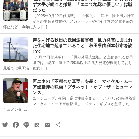
ず大手が続々と撤退 「エコで地球に優しい」は嘘
だった
（2025年9月12日付掲載） 全国的に、洋上・陸上風力計画
からの事業者撤退や、メガソーラーやバイオマス発電事業の
停止など、今年に入っ […]
声をあげる秋田の低周波被害者 風力発電に囲まれ
た住宅地で起きていること 秋田県由利本荘市を訪
ねて
（9月25日付掲載） 「風力発電先進地」と宣伝される秋田
県では、現在、陸上で280基以上の風力発電が稼働しており、
最近では秋田港・能代 […]
再エネの『不都合な真実』を暴く マイケル・ムー
ア総指揮の映画「プラネット・オブ・ザ・ヒューマ
ンズ」
ユーチューブが削除し逆に注目高まる アメリカの映画監督
マイケル・ムーアが総指揮し、ジェフ・ギブスが監督したド
キュメンタ […]
Twitter
Facebook
Line
Hatena
Email
共
有