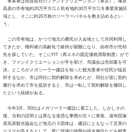
事業者は投資会社のファンドクリエーション（東京）。塚原
高原の市有地約20万平方㍍と民有地約30万平方㍍を事業実施区
域とし、そこに約20万枚のソーラーパネルを敷き詰めるとい
う。
この市有地は、かつて地元の農民が入会地として共同利用し
てきたが、権利者の高齢化で維持が困難になり、由布市が売却
先を探していた。そこにFIT（再エネの固定価格買取制度）がで
き、ファンドクリエーションが手を挙げ、市議会は売却案を可
決。ところがメガソーラー建設を知った観光業者や住民が猛反
対するなか、市は同社に契約解除を求めたが、同社が逆に契約
履行を求めて市を提訴すると、市は一転して契約解除を撤回し
たという経緯がある。
今年3月、同社はメガソーラー建設に着工した。しかしその
後、当初の説明とは異なる迷惑な事態が次々に発覚。湯布院塚
原高原観光協会など地元の３団体は、建設にともなって災害の
リスクが高まるとして、県に現場の地盤や排水施設などを精査