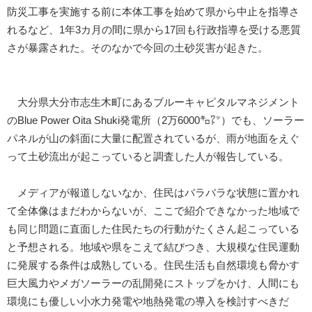
防災工事を実施する前に本体工事を始めて県から中止を指導さ
れるなど、1年3カ月の間に県から17回も行政指導を受ける悪質
さが暴露された。そのなかで今回の土砂災害が起きた。
大分県大分市志生木町にあるブルーキャピタルマネジメント
のBlue Power Oita Shuki発電所（2万6000㌔㍗）でも、ソーラー
パネルが山の斜面に大量に配置されているが、雨が地面をえぐ
って土砂流出が起こっていると調査した人が報告している。
メディアが報道しないなか、住民はバラバラな状態に置かれ
て全体像はまだわからないが、ここで紹介できなかった地域で
も同じ問題に直面した住民たちの行動がたくさん起こっている
と予想される。地域や県をこえて結びつき、大規模な住民運動
に発展する条件は成熟している。住民生活も自然環境も脅かす
巨大風力やメガソーラーの乱開発にストップをかけ、人間にも
環境にも優しい小水力発電や地熱発電の導入を検討すべきだ