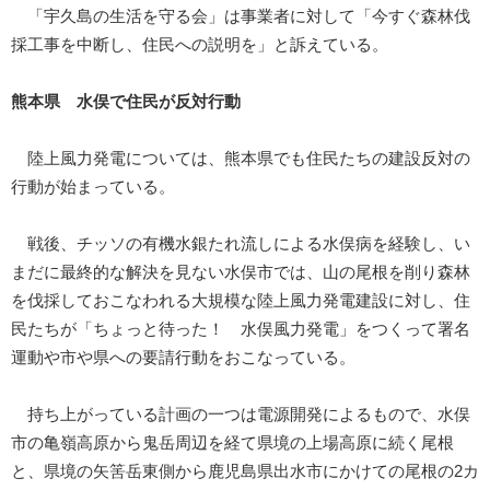
「宇久島の生活を守る会」は事業者に対して「今すぐ森林伐
採工事を中断し、住民への説明を」と訴えている。
熊本県 水俣で住民が反対行動
陸上風力発電については、熊本県でも住民たちの建設反対の
行動が始まっている。
戦後、チッソの有機水銀たれ流しによる水俣病を経験し、い
まだに最終的な解決を見ない水俣市では、山の尾根を削り森林
を伐採しておこなわれる大規模な陸上風力発電建設に対し、住
民たちが「ちょっと待った！ 水俣風力発電」をつくって署名
運動や市や県への要請行動をおこなっている。
持ち上がっている計画の一つは電源開発によるもので、水俣
市の亀嶺高原から鬼岳周辺を経て県境の上場高原に続く尾根
と、県境の矢筈岳東側から鹿児島県出水市にかけての尾根の2カ