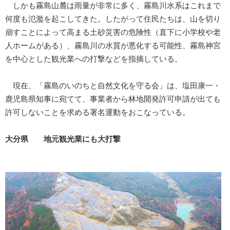
しかも霧島山麓は雨量が非常に多く、霧島川水系はこれまで
何度も氾濫を起こしてきた。したがって住民たちは、山を切り
崩すことによって高まる土砂災害の危険性（直下に小学校や老
人ホームがある）、霧島川の水質が悪化する可能性、霧島神宮
を中心とした観光業への打撃などを指摘している。
現在、「霧島のいのちと自然文化を守る会」は、塩田康一・
鹿児島県知事に宛てて、事業者から林地開発許可申請が出ても
許可しないことを求める署名運動をおこなっている。
大分県 地元観光業にも大打撃