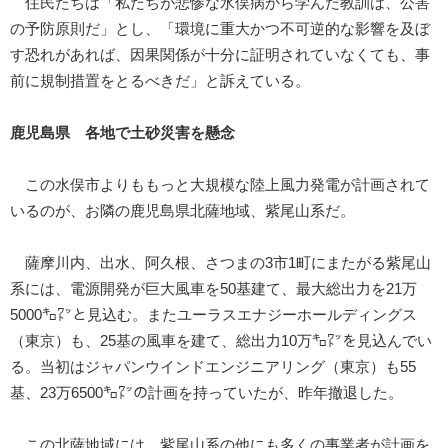
住民たちは「私たちが悲惨な水俣病から学んだ教訓は、公害
の予防原則だ」とし、「環境に重大かつ不可逆的な影響を及ぼ
す恐れがあれば、因果関係が十分に証明されていなくても、事
前に規制措置をとるべきだ」と訴えている。
鹿児島県 各地で土砂災害を懸念
この水俣市よりももっと大規模な陸上風力発電が計画されて
いるのが、お隣の鹿児島県北薩地域、紫尾山系だ。
薩摩川内、出水、阿久根、さつまの3市1町にまたがる紫尾山
系には、電源開発が巨大風車を50基建て、最大総出力を21万
5000㌔㍗と見込む。またユーラスエナジーホールディングス
（東京）も、25基の風車を建て、総出力10万㌔㍗を見込んでい
る。当初はジャパンウインドエンジニアリング（東京）も55
基、23万6500㌔㍗の計画を持っていたが、昨年撤退した。
この北薩地域には、紫尾山系の他にも多くの事業者が計画を