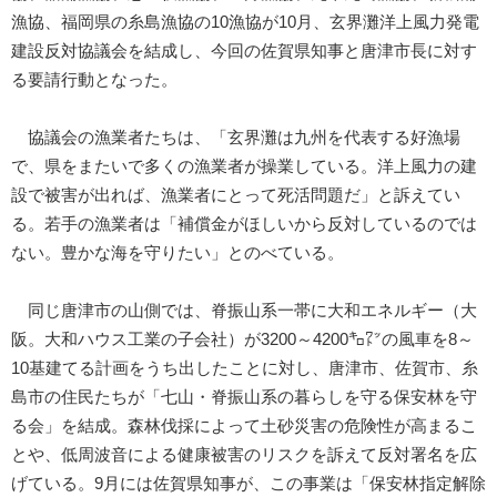
漁協、福岡県の糸島漁協の10漁協が10月、玄界灘洋上風力発電
建設反対協議会を結成し、今回の佐賀県知事と唐津市長に対す
る要請行動となった。
協議会の漁業者たちは、「玄界灘は九州を代表する好漁場
で、県をまたいで多くの漁業者が操業している。洋上風力の建
設で被害が出れば、漁業者にとって死活問題だ」と訴えてい
る。若手の漁業者は「補償金がほしいから反対しているのでは
ない。豊かな海を守りたい」とのべている。
同じ唐津市の山側では、脊振山系一帯に大和エネルギー（大
阪。大和ハウス工業の子会社）が3200～4200㌔㍗の風車を8～
10基建てる計画をうち出したことに対し、唐津市、佐賀市、糸
島市の住民たちが「七山・脊振山系の暮らしを守る保安林を守
る会」を結成。森林伐採によって土砂災害の危険性が高まるこ
とや、低周波音による健康被害のリスクを訴えて反対署名を広
げている。9月には佐賀県知事が、この事業は「保安林指定解除