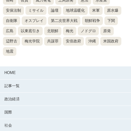
長崎
佐賀
風力発電
上関原発
憲法
水産業
安保法制
ミサイル
論壇
地球温暖化
米軍
原水爆
自衛隊
オスプレイ
第二次世界大戦
朝鮮戦争
下関
広島
以東底引き
北朝鮮
梅光
ノドグロ
原発
辺野古
梅光学院
共謀罪
安倍政府
沖縄
米国政府
地震
HOME
記事一覧
政治経済
国際
社会