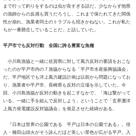
まで行って釣りをするのは虫が良すぎる話だ。少なからず他県
の漁師からの反感も買うだろうし、これまで保たれてきた関係
性が崩れ、漁業者同士のトラブルも招きかねない。これが私た
ちが一番懸念していることだ」と話していた。
平戸市でも反対行動 全国に誇る豊富な魚種
小川島漁協と一緒に佐賀県に対して風力反対の要請をおこな
ったのが平戸市内の７漁協からなる「平戸市水産振興協議会」
だ。平戸地区でも洋上風力建設計画は以前から問題になってお
り、漁業者や平戸市、長崎県も反対の立場を示していた。今
回、小川島漁協が反対の動きを起こすなかで、「海は繋がって
いる。一緒に手を組んで反対しよう」ということで「玄界灘洋
上風力発電建設反対協議会」を発足させた経緯がある。
『日本は世界の公園である 平戸は日本の公園である』。俳
人・種田山頭火がそう詠んだほど美しい景色が広がる平戸。入