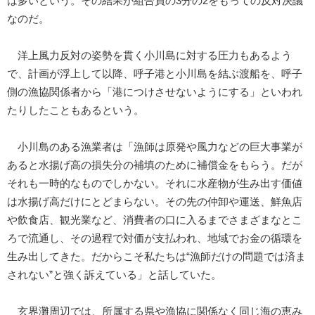
は多いという。その結果が組合員の3分の2をもっての反対決議
なのだ。
洋上風力反対の姿勢を貫く小川島に対する圧力もあるよう
で、計画が浮上して以降、呼子港と小川島を結ぶ渡船を、呼子
側の漁協関係者から「港につけさせないようにする」といわれ
たりしたこともあるという。
小川島のある漁業者は「漁師は原発や風力などの巨大事業が
あると水揚げ高の損失分の補填のために補償金をもらう。だが
それも一時的なものでしかない。それに水産物が生み出す価値
は水揚げ高だけにとどまらない。その先の仲卸や運送、鮮魚店
や飲食店、観光業など、消費者の口に入るまでさまざまなとこ
ろで流通し、その過程で対価が支払われ、地域でお金の循環を
生み出してきた。だからこそ私たちは“漁師だけの問題では済ま
されない”と強く訴えている」と話していた。
玄界灘周辺では、所属する県や漁協に関係なく同じ海の恵み