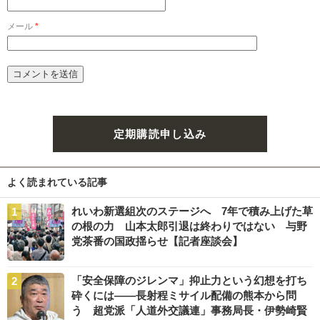
メール
*
定期購読申し込み
よく読まれている記事
れいわ新選組次のステージへ 7年で積み上げた草
の根の力 山本太郎引退は終わりではない 与野
党茶番の国政揺らせ【記者座談会】
「安全保障のジレンマ」抑止力という幻想を打ち
砕くには――長射程ミサイル配備の熊本から問
う 超党派「人道外交議連」事務局長・伊勢崎賢