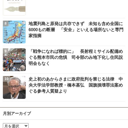
地震列島と原発は共存できず 未知も含め全国に
6000もの断層 「安全」といえる場所ないと専門
家指摘
「戦争になれば標的に」 長射程ミサイル配備め
ぐる熊本市民の危惧 司令部のみ地下化し住民説
明会もなく
史上初のあからさまに政府批判を禁じる法律 中
央大学法学部教授・橋本基弘 国旗損壊罪法案め
ぐる参考人質疑より
月別アーカイブ