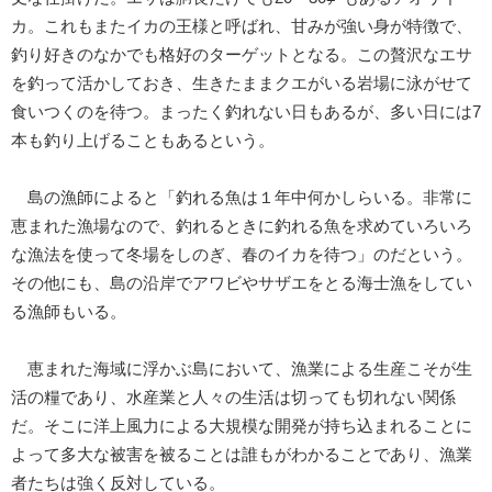
カ。これもまたイカの王様と呼ばれ、甘みが強い身が特徴で、
釣り好きのなかでも格好のターゲットとなる。この贅沢なエサ
を釣って活かしておき、生きたままクエがいる岩場に泳がせて
食いつくのを待つ。まったく釣れない日もあるが、多い日には7
本も釣り上げることもあるという。
島の漁師によると「釣れる魚は１年中何かしらいる。非常に
恵まれた漁場なので、釣れるときに釣れる魚を求めていろいろ
な漁法を使って冬場をしのぎ、春のイカを待つ」のだという。
その他にも、島の沿岸でアワビやサザエをとる海士漁をしてい
る漁師もいる。
恵まれた海域に浮かぶ島において、漁業による生産こそが生
活の糧であり、水産業と人々の生活は切っても切れない関係
だ。そこに洋上風力による大規模な開発が持ち込まれることに
よって多大な被害を被ることは誰もがわかることであり、漁業
者たちは強く反対している。