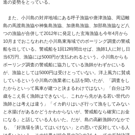
進の姿勢をとっている。
また、小川島の対岸地域にある呼子漁協や唐津漁協、周辺離
島の馬渡島漁協や神集島漁協、加唐島漁協、加部島漁協など八
つの漁協が合併して2012年に発足した玄海漁協も今年4月から
10月までおこなわれた小川島東海域でのボーリング調査の警戒
船を出している。警戒船を1回12時間出せば、漁師1人に対し日
当6万円、漁協には5000円が支払われるという。小川島からも
ボーリング調査の警戒船に協力している漁師がわずかにいる
が、漁協としては5000円は受けとっていない。洋上風力に賛成
しているという小川島の漁業者にも話を聞いたが、「調査をし
たからといって風車が建つと決まるわけではない」「自分は70
歳をこえ長く漁師はできないし、これから先がある若い世代の
漁師とは考えは違う」「イカ釣りはいざ行って漁をしてみない
と水揚げがあるかどうかわからないが、警戒船なら確実にお金
になる」と話している人もいた。だが、島の高齢漁師のなかで
も、「好漁場を潰してはいけない」との思いで反対している人