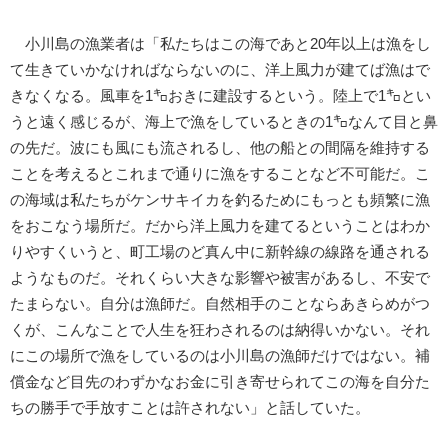
小川島の漁業者は「私たちはこの海であと20年以上は漁をし
て生きていかなければならないのに、洋上風力が建てば漁はで
きなくなる。風車を1㌔おきに建設するという。陸上で1㌔とい
うと遠く感じるが、海上で漁をしているときの1㌔なんて目と鼻
の先だ。波にも風にも流されるし、他の船との間隔を維持する
ことを考えるとこれまで通りに漁をすることなど不可能だ。こ
の海域は私たちがケンサキイカを釣るためにもっとも頻繁に漁
をおこなう場所だ。だから洋上風力を建てるということはわか
りやすくいうと、町工場のど真ん中に新幹線の線路を通される
ようなものだ。それくらい大きな影響や被害があるし、不安で
たまらない。自分は漁師だ。自然相手のことならあきらめがつ
くが、こんなことで人生を狂わされるのは納得いかない。それ
にこの場所で漁をしているのは小川島の漁師だけではない。補
償金など目先のわずかなお金に引き寄せられてこの海を自分た
ちの勝手で手放すことは許されない」と話していた。