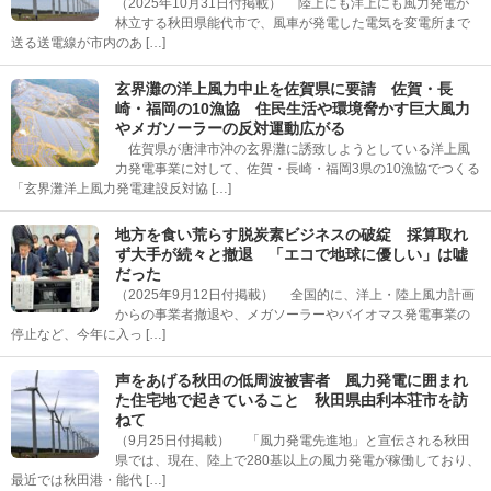
（2025年10月31日付掲載） 陸上にも洋上にも風力発電が
林立する秋田県能代市で、風車が発電した電気を変電所まで
送る送電線が市内のあ […]
玄界灘の洋上風力中止を佐賀県に要請 佐賀・長
崎・福岡の10漁協 住民生活や環境脅かす巨大風力
やメガソーラーの反対運動広がる
佐賀県が唐津市沖の玄界灘に誘致しようとしている洋上風
力発電事業に対して、佐賀・長崎・福岡3県の10漁協でつくる
「玄界灘洋上風力発電建設反対協 […]
地方を食い荒らす脱炭素ビジネスの破綻 採算取れ
ず大手が続々と撤退 「エコで地球に優しい」は嘘
だった
（2025年9月12日付掲載） 全国的に、洋上・陸上風力計画
からの事業者撤退や、メガソーラーやバイオマス発電事業の
停止など、今年に入っ […]
声をあげる秋田の低周波被害者 風力発電に囲まれ
た住宅地で起きていること 秋田県由利本荘市を訪
ねて
（9月25日付掲載） 「風力発電先進地」と宣伝される秋田
県では、現在、陸上で280基以上の風力発電が稼働しており、
最近では秋田港・能代 […]