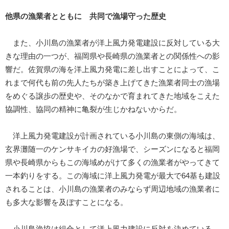
他県の漁業者とともに 共同で漁場守った歴史
また、小川島の漁業者が洋上風力発電建設に反対している大
きな理由の一つが、福岡県や長崎県の漁業者との関係性への影
響だ。佐賀県の海を洋上風力発電に差し出すことによって、こ
れまで何代も前の先人たちが築き上げてきた漁業者同士の漁場
をめぐる譲歩の歴史や、そのなかで育まれてきた地域をこえた
協調性、協同の精神に亀裂が生じかねないからだ。
洋上風力発電建設が計画されている小川島の東側の海域は、
玄界灘随一のケンサキイカの好漁場で、シーズンになると福岡
県や長崎県からもこの海域めがけて多くの漁業者がやってきて
一本釣りをする。この海域に洋上風力発電が最大で64基も建設
されることは、小川島の漁業者のみならず周辺地域の漁業者に
も多大な影響を及ぼすことになる。
小川島漁協は組合として洋上風力建設に反対を決めている