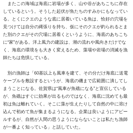
またこの海域は海底に岩場が多く、山や谷があちこちに存在
しているという。そうした起伏が魚たちのすみかにもなってい
る。とくにクエのような底に居着いている魚は、恰好の穴場を
見つけては自分の縄張りを持ち、仮にそのクエが釣られるとま
た別のクエがその穴場に居着くというように、海底のあちこち
に“家”がある。洋上風力の建設は、潮の流れや風向きだけでな
く、海底の環境をも大きく変えるため、藻場や岩場の消滅を漁
師たちは危惧している。
別の漁師は「60基以上も風車を建て、その分だけ海底に送電
ケーブルを敷設するというが、海底の磯まで広範囲に潰してし
まうことになる。佐賀県は“風車が魚礁になる”と宣伝している
が、魚礁はすぐに効果が出るものではなく、海底に沈めても最
初は魚は離れていく。そこに藻が生えたりして自然の中に溶け
込んで初めて魚が集まるようになる。企業は良いようにアピー
ルするが、自然が人間の思うようにならないことは私たち漁師
が一番よく知っている」と話していた。