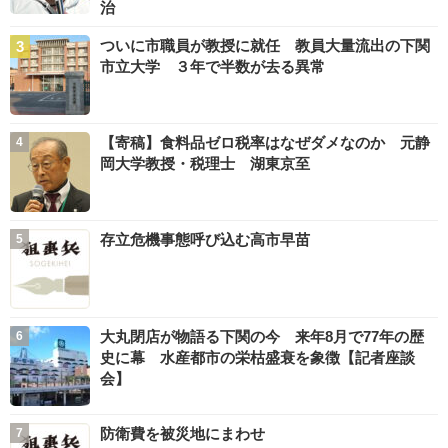
治
ついに市職員が教授に就任 教員大量流出の下関
市立大学 ３年で半数が去る異常
【寄稿】食料品ゼロ税率はなぜダメなのか 元静
岡大学教授・税理士 湖東京至
存立危機事態呼び込む高市早苗
大丸閉店が物語る下関の今 来年8月で77年の歴
史に幕 水産都市の栄枯盛衰を象徴【記者座談
会】
防衛費を被災地にまわせ