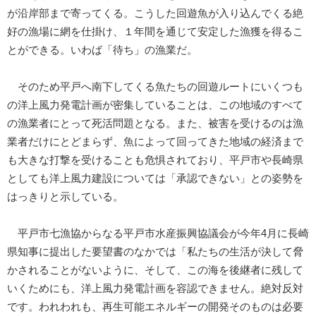
が沿岸部まで寄ってくる。こうした回遊魚が入り込んでくる絶
好の漁場に網を仕掛け、１年間を通じて安定した漁獲を得るこ
とができる。いわば「待ち」の漁業だ。
そのため平戸へ南下してくる魚たちの回遊ルートにいくつも
の洋上風力発電計画が密集していることは、この地域のすべて
の漁業者にとって死活問題となる。また、被害を受けるのは漁
業者だけにとどまらず、魚によって回ってきた地域の経済まで
も大きな打撃を受けることも危惧されており、平戸市や長崎県
としても洋上風力建設については「承認できない」との姿勢を
はっきりと示している。
平戸市七漁協からなる平戸市水産振興協議会が今年4月に長崎
県知事に提出した要望書のなかでは「私たちの生活が決して脅
かされることがないように、そして、この海を後継者に残して
いくためにも、洋上風力発電計画を容認できません。絶対反対
です。われわれも、再生可能エネルギーの開発そのものは必要