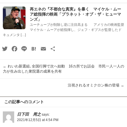
再エネの『不都合な真実』を暴く マイケル・ムー
ア総指揮の映画「プラネット・オブ・ザ・ヒューマ
ンズ」
ユーチューブが削除し逆に注目高まる アメリカの映画監督
マイケル・ムーアが総指揮し、ジェフ・ギブスが監督したド
キュメンタ […]
Twitter
Facebook
Line
Hatena
Email
共
有
←
れいわ新選組､全国行脚で次へ始動 16カ所でお話会 市民一人一人の
力が生み出した衆院選の成果を共有
注視されるオミクロン株の登場
→
この記事へのコメント
日下田 周之
says:
2021年12月5日 at 4:54 PM