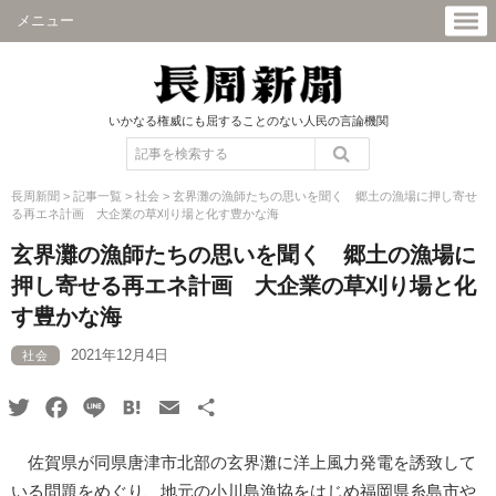
メニュー
いかなる権威にも屈することのない人民の言論機関
長周新聞
>
記事一覧
>
社会
>
玄界灘の漁師たちの思いを聞く 郷土の漁場に押し寄せ
る再エネ計画 大企業の草刈り場と化す豊かな海
玄界灘の漁師たちの思いを聞く 郷土の漁場に
押し寄せる再エネ計画 大企業の草刈り場と化
す豊かな海
2021年12月4日
社会
Twitter
Facebook
Line
Hatena
Email
共
有
佐賀県が同県唐津市北部の玄界灘に洋上風力発電を誘致して
いる問題をめぐり、地元の小川島漁協をはじめ福岡県糸島市や