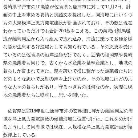
長崎県平戸市の10漁協が佐賀県と唐津市に対して11月2日、計
画の中止を求める要請と抗議文を提出した。同海域にはいくつ
もの大規模洋上風力発電建設が計画されており、その数は現在
わかっているだけでも合計200基をこえる。この海域は対馬暖
流が離島周辺から入り組んで流れ込み、海流に乗って多種多様
な魚が生息する好漁場としても知られている。その恩恵を受け
ているのは佐賀県の沿岸漁師だけでなく、近隣の福岡県や長崎
県の漁業者も同じで、古くから水産業を基幹産業とし、地域の
暮らしが営まれてきた。県を跨いで横に繋がった漁業者たちは
どのような思いで反対の声を上げたのか、その地域にはどのよ
うな人々の暮らしがあり、守るべきものは何なのか、実際に現
地の漁業者たちに取材し、思いを聞いた。
佐賀県は2018年度に唐津市沖の玄界灘に浮かぶ離島周辺の海
域を洋上風力発電誘致の候補海域に位置づけた。これをめがけ
るようにして同海域では現在、大規模な洋上風力発電計画が複
数浮上している。