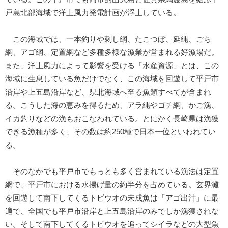
戸島北部海域で洋上風力発電計画が浮上している。
この海域では、一本釣りや刺し網、たこつぼ、延縄、ごち
網、アゴ網、定置網など多種多様な漁業が営まれる好漁場だ。
また、洋上風力によって影響を受ける「水産資源」とは、この
海域に生息している魚だけでなく、この海域を回遊して平戸市
沿岸や上五島沿岸など、県北海域へ至る魚類すべてが含まれ
る。こうした海の恵みを得るため、アラ縄やゴチ網、かご漁、
イカ釣りなどの漁もおこなわれている。とにかく長崎県は漁獲
できる漁種が多く、その数は約250種で日本一位といわれてい
る。
そのなかでも平戸市でもっとも多く営まれている漁法は定置
網で、平戸市における水揚げ量の約半分を占めている。玄界灘
を回遊して南下してくるトビウオの未成魚は「アゴ出汁」に最
適で、全国でも平戸市沿岸と上五島沿岸のみでしか漁獲されな
い。そして南下してくるトビウオを追ってシイラなどの大型魚