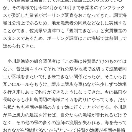
が、その海域では今年4月から10月まで事業者のインフラック
スが委託した業者がボーリング調査をおこなってきた。調査海
域は公海上であるため、地元漁業者の同意などなしに実施する
ことができ、佐賀県や唐津市も「規制できない」と実質推進の
スタンスであるため、ボーリング調査はこの海域では前倒しで
進められてきた。
小川島漁協の組合関係者は「この海は佐賀県だけのものでは
ない。昔は海をすべてそれぞれの県や地域で区切って漁業者同
士が区域をまたいで行き来できない関係だったが、そこからお
互いにルールをもうけ、譲歩に譲歩を重ねながら少しずつ漁場
を行き来しあって釣りができるようになってきた。今は福岡や
長崎からも小川島周辺の海域にイカを釣りにやってくる。だか
ら私たちも福岡や長崎の方まで漁に行くことができる。小川島
が洋上風力の建設を許せば、自分たちの漁場が奪われるだけで
なく、その他の県の多くの漁師の漁場が失われる。海を売って
おきながら“漁場がないから”といって佐賀の漁師が福岡や長崎