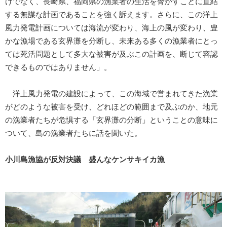
けでなく、長崎県、福岡県の漁業者の生活を脅かすことに直結
する無謀な計画であることを強く訴えます。さらに、この洋上
風力発電計画については海流が変わり、海上の風が変わり、豊
かな漁場である玄界灘を分断し、未来ある多くの漁業者にとっ
ては死活問題として多大な被害が及ぶこの計画を、断じて容認
できるものではありません」。
洋上風力発電の建設によって、この海域で営まれてきた漁業
がどのような被害を受け、どれほどの範囲まで及ぶのか、地元
の漁業者たちが危惧する「玄界灘の分断」ということの意味に
ついて、島の漁業者たちに話を聞いた。
小川島漁協が反対決議 盛んなケンサキイカ漁