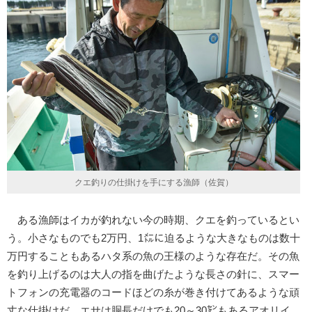
クエ釣りの仕掛けを手にする漁師（佐賀）
ある漁師はイカが釣れない今の時期、クエを釣っているとい
う。小さなものでも2万円、1㍍に迫るような大きなものは数十
万円することもあるハタ系の魚の王様のような存在だ。その魚
を釣り上げるのは大人の指を曲げたような長さの針に、スマー
トフォンの充電器のコードほどの糸が巻き付けてあるような頑
丈な仕掛けだ。エサは胴長だけでも20～30㌢もあるアオリイ