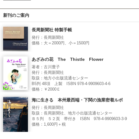
新刊のご案内
長周新聞社 特製手帳
発行：長周新聞社
価格：大＝2000円、小＝1500円
あざみの花 The Thistle Flower
著者：古川豊子
発行：長周新聞社
取扱：地方小出版流通センター
B5判 48項 上製 ISBN 978-4-9909603-4-6
価格：￥2000Ｅ
海に生きる 本州最西端・下関の漁業密着ルポ
発行：長周新聞社
取扱：長周新聞社、地方小出版流通センター
Ｂ５判 ５２頁 帯付き ISBN 978-4-9909603-3-9
価格：1,600円＋税