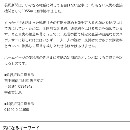
長周新聞は、いかなる権威に対しても書けない記事は一行もない人民の言論
機関として1955年に創刊されました。
すっかり行き詰まった戦後社会の打開を求める幾千万大衆の願いを結びつけ
て力にしていくために、全国的な読者網、通信網を広げる努力を強めていま
す。また真実の報道を貫くうえでは、経営の面で特定の企業や組織などのス
ポンサーに頼るわけにはいかず、一人一人の読者・支持者の皆さまの購読料
とカンパに依拠して経営を成り立たせるほかはありません。
ホームページの愛読者の皆さまに本紙の定期購読とカンパによるご協力を訴
えるものです。
■銀行振込口座番号
西中国信用金庫 唐戸支店
（普通）0334342
宇都宮知恵
■郵便振替口座番号
01540-0-11658
気になるキーワード