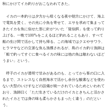
秋にかけてイカ釣りがおこなわれてきた。
イカの一本釣りは夕方から暗くなる夜や朝方にかけて、海上
で電気を焚く。その光に小魚を寄せて、エサを求めて集まって
きたイカを魚に似せた形に針がついた「疑似餌」を使って釣り
上げる。一晩で100㌔をこえるほど釣れることもあり、すべて
船の生け間で活かして持ち帰る。この海域ではクエやサワラ、
ヒラマサなどの立派な魚も漁獲されるが、島のイカ釣り漁師は
「船で釣ってすぐに食べるイカの味には他の魚は敵わないほど
うまい」という。
呼子のイカが透明で甘みがあるのも、とってから客の口に入
るまで、ストレスなく自然海水で活かし余分な酸素などを使わ
ない大型のいけすなどの設備が統一されているためといわれて
おり、漁師曰く「ただ生きているだけのイカときちんと活かさ
れたイカとでは身の味も柔らかさもまったく違う」のだとい
う。