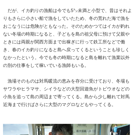
だが、イカ釣りの漁船は今でも5㌧未満と小型で、昔はそれよ
りもさらに小さい船で漁をしていたため、冬の荒れた海で漁を
おこなうには危険がともなった。そのためかつてはイカが釣れ
ない冬場の時期になると、子どもを島の祖父母に預けて父親や
ときには両親が関西方面まで出稼ぎに行って鉄工所などで働
き、春のイカ釣りになると島へ戻ってくるということも珍しく
なかったという。今でも冬の時期になると島を離れて漁業以外
の別の仕事をして稼いでいる漁師もいる。
漁場そのものは対馬暖流の恵みを存分に受けており、冬場も
サワラやヒラマサ、シイラなどの大型回遊魚がトビウオなどの
小魚を追って島の周辺まで寄ってくる。島から少し離れて対馬
近海まで行けばさらに大型のマグロなどもやってくる。