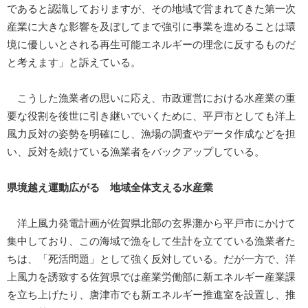
であると認識しておりますが、その地域で営まれてきた第一次
産業に大きな影響を及ぼしてまで強引に事業を進めることは環
境に優しいとされる再生可能エネルギーの理念に反するものだ
と考えます」と訴えている。
こうした漁業者の思いに応え、市政運営における水産業の重
要な役割を後世に引き継いでいくために、平戸市としても洋上
風力反対の姿勢を明確にし、漁場の調査やデータ作成などを担
い、反対を続けている漁業者をバックアップしている。
県境越え運動広がる 地域全体支える水産業
洋上風力発電計画が佐賀県北部の玄界灘から平戸市にかけて
集中しており、この海域で漁をして生計を立てている漁業者た
ちは、「死活問題」として強く反対している。だが一方で、洋
上風力を誘致する佐賀県では産業労働部に新エネルギー産業課
を立ち上げたり、唐津市でも新エネルギー推進室を設置し、推