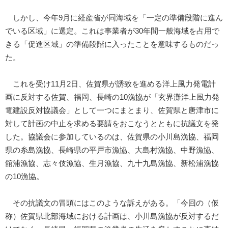
しかし、今年9月に経産省が同海域を「一定の準備段階に進ん
でいる区域」に選定。これは事業者が30年間一般海域を占用で
きる「促進区域」の準備段階に入ったことを意味するものだっ
た。
これを受け11月2日、佐賀県が誘致を進める洋上風力発電計
画に反対する佐賀、福岡、長崎の10漁協が「玄界灘洋上風力発
電建設反対協議会」として一つにまとまり、佐賀県と唐津市に
対して計画の中止を求める要請をおこなうとともに抗議文を発
した。協議会に参加しているのは、佐賀県の小川島漁協、福岡
県の糸島漁協、長崎県の平戸市漁協、大島村漁協、中野漁協、
舘浦漁協、志々伎漁協、生月漁協、九十九島漁協、新松浦漁協
の10漁協。
その抗議文の冒頭にはこのような訴えがある。「今回の（仮
称）佐賀県北部海域における計画は、小川島漁協が反対するだ