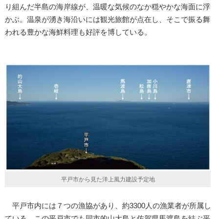
り組んだ半島の海岸線が、温暖な気候のなか穏やかな海面に浮
かぶ。温泉が湧き海沿いには観光旅館が点在し、そこで振る舞
われる豊かな海鮮料理も好評を博している。
平戸市から見た洋上風力建設予定地
平戸市内には７つの漁協があり、約3300人の漁業者が所属し
ている。この平戸市でも同市的山大島と佐賀県馬渡島を結ぶ平