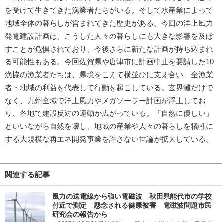
を受けて生きてきた漁業者たちがいる。そして水産業によって
地域全体の暮らしが営まれてきた歴史がある。今回の洋上風力
発電建設計画は、こうした人々の暮らしにも大きな影響を及ぼ
すことが危惧されており、今後さらに新たな計画が持ち込まれ
る可能性もある。今回佐賀県や唐津市に計画中止を要請した10
漁協の漁業者たちは、県境をこえて横並びに支え合い、全漁業
者・地域の利益を代表して行動を起こしている。玄界灘だけで
なく、九州全域で洋上風力やメガソーラー計画が浮上してお
り、各地で建設反対の運動が広がっている。「自然に優しい」
といいながら自然を壊し、地域の産業や人々の暮らしを犠牲に
する大規模な再エネ開発事業を許さない世論が拡大している。
関連する記事
風力の送電線から強い電磁波 秋田県能代市の学校
付近で測定 懸念される健康被害 電磁波問題市民
研究会の報告から