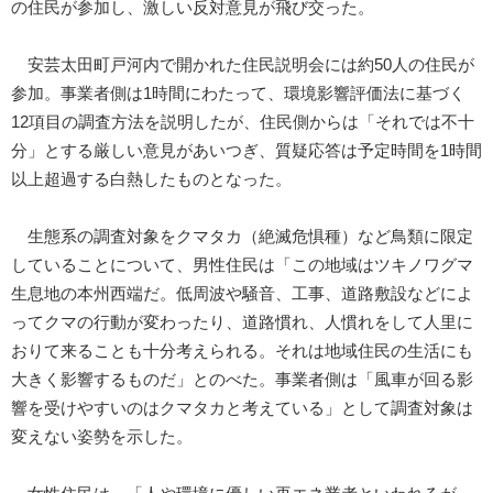
の住民が参加し、激しい反対意見が飛び交った。
安芸太田町戸河内で開かれた住民説明会には約50人の住民が
参加。事業者側は1時間にわたって、環境影響評価法に基づく
12項目の調査方法を説明したが、住民側からは「それでは不十
分」とする厳しい意見があいつぎ、質疑応答は予定時間を1時間
以上超過する白熱したものとなった。
生態系の調査対象をクマタカ（絶滅危惧種）など鳥類に限定
していることについて、男性住民は「この地域はツキノワグマ
生息地の本州西端だ。低周波や騒音、工事、道路敷設などによ
ってクマの行動が変わったり、道路慣れ、人慣れをして人里に
おりて来ることも十分考えられる。それは地域住民の生活にも
大きく影響するものだ」とのべた。事業者側は「風車が回る影
響を受けやすいのはクマタカと考えている」として調査対象は
変えない姿勢を示した。