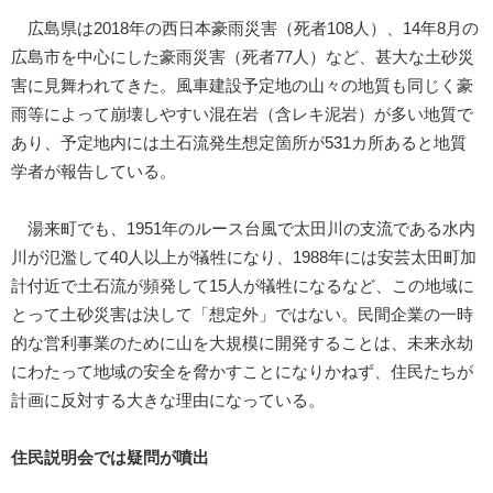
広島県は2018年の西日本豪雨災害（死者108人）、14年8月の
広島市を中心にした豪雨災害（死者77人）など、甚大な土砂災
害に見舞われてきた。風車建設予定地の山々の地質も同じく豪
雨等によって崩壊しやすい混在岩（含レキ泥岩）が多い地質で
あり、予定地内には土石流発生想定箇所が531カ所あると地質
学者が報告している。
湯来町でも、1951年のルース台風で太田川の支流である水内
川が氾濫して40人以上が犠牲になり、1988年には安芸太田町加
計付近で土石流が頻発して15人が犠牲になるなど、この地域に
とって土砂災害は決して「想定外」ではない。民間企業の一時
的な営利事業のために山を大規模に開発することは、未来永劫
にわたって地域の安全を脅かすことになりかねず、住民たちが
計画に反対する大きな理由になっている。
住民説明会では疑問が噴出