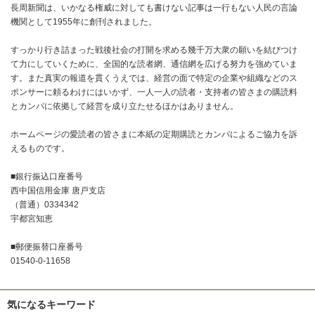
長周新聞は、いかなる権威に対しても書けない記事は一行もない人民の言論
機関として1955年に創刊されました。
すっかり行き詰まった戦後社会の打開を求める幾千万大衆の願いを結びつけ
て力にしていくために、全国的な読者網、通信網を広げる努力を強めていま
す。また真実の報道を貫くうえでは、経営の面で特定の企業や組織などのス
ポンサーに頼るわけにはいかず、一人一人の読者・支持者の皆さまの購読料
とカンパに依拠して経営を成り立たせるほかはありません。
ホームページの愛読者の皆さまに本紙の定期購読とカンパによるご協力を訴
えるものです。
■銀行振込口座番号
西中国信用金庫 唐戸支店
（普通）0334342
宇都宮知恵
■郵便振替口座番号
01540-0-11658
気になるキーワード