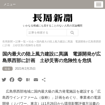
メニュー
いかなる権威にも屈することのない人民の言論機関
長周新聞
>
記事一覧
>
社会
>
国内最大の陸上風力建設に異議 電源開発が広島県西部
に計画 土砂災害の危険性を危惧
国内最大の陸上風力建設に異議 電源開発が広
島県西部に計画 土砂災害の危険性を危惧
2021年2月25日
社会
Twitter
Facebook
Line
Hatena
Email
共
有
広島県西部地域に国内最大級の風力発電施設を建設する「広
島西ウインドファーム（仮称）」計画をめぐり、事業者の電源
開発（Ｊパワー、東京）は1月26日から環境影響評価方法書の