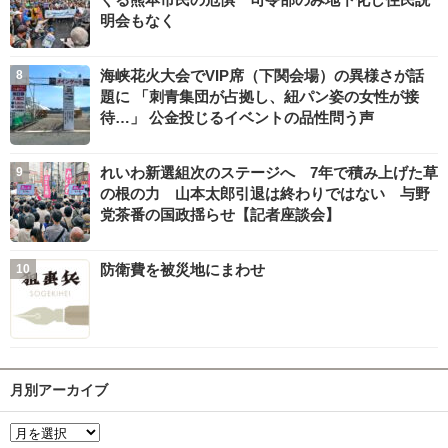
明会もなく
海峡花火大会でVIP席（下関会場）の異様さが話
題に 「刺青集団が占拠し、紐パン姿の女性が接
待…」 公金投じるイベントの品性問う声
れいわ新選組次のステージへ 7年で積み上げた草
の根の力 山本太郎引退は終わりではない 与野
党茶番の国政揺らせ【記者座談会】
防衛費を被災地にまわせ
月別アーカイブ