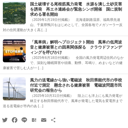
国土破壊する尾根筋風力発電 水源を潰し土砂災害
を誘発 再エネ連絡会が緊急シンポ開催 国に規制
求める署名開始
（2026年1月19日付掲載） 北海道釧路湿原、福島県先達
山、千葉県鴨川をはじめとして、全国各地でメガソーラー反
対の住民運動が大きく高 […]
「風車病」解明へプロジェクト開始 風車の低周波
音と健康被害との因果関係探る クラウドファンデ
ィングを呼びかけ
（2025年6月18日付掲載） 全国の風力発電周辺住民のなか
で、深刻な睡眠障害や頭痛、動悸、耳鳴り、めまいなどの健
康被害で苦しむ人が一 […]
風力の送電線から強い電磁波 秋田県能代市の学校
付近で測定 懸念される健康被害 電磁波問題市民
研究会の報告から
（2025年10月31日付掲載） 陸上にも洋上にも風力発電が
林立する秋田県能代市で、風車が発電した電気を変電所まで
送る送電線が市内のあ […]
Twitter
Facebook
Line
Hatena
Email
共
有