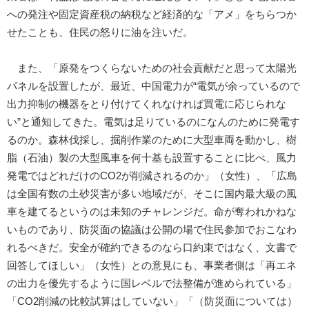
への発注や固定資産税の納税など経済的な「アメ」をちらつか
せたことも、住民の怒りに油を注いだ。
また、「原発をつくらないための社会貢献だと思って太陽光
パネルを設置したが、最近、中国電力が“電気が余っているので
出力抑制の機器をとり付けてくれなければ買電に応じられな
い”と通知してきた。電気は足りているのになんのために発電す
るのか。森林伐採し、掘削作業のために大型車両を動かし、樹
脂（石油）製の大型風車を何十基も設置することに比べ、風力
発電ではどれだけのCO2が削減されるのか」（女性）、「広島
は全国有数の土砂災害が多い地域だが、そこに国内最大級の風
車を建てるというのは未知のチャレンジだ。命が奪われかねな
いものであり、防災面の協議は公開の場で住民参加でおこなわ
れるべきだ。安全が確約できるのなら口約束ではなく、文書で
回答してほしい」（女性）との意見にも、事業者側は「再エネ
の出力を優先するように国レベルで法整備が進められている」
「CO2削減の比較試算はしていない」「（防災面については）