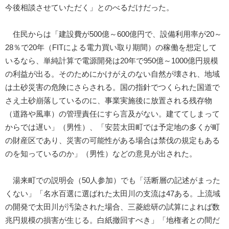
今後相談させていただく」とのべるだけだった。
住民からは「建設費が500億～600億円で、設備利用率が20～
28％で20年（FITによる電力買い取り期間）の稼働を想定して
いるなら、単純計算で電源開発は20年で950億～1000億円規模
の利益が出る。そのためにかけがえのない自然が壊され、地域
は土砂災害の危険にさらされる。国の指針でつくられた国道で
さえ土砂崩落しているのに、事業実施後に放置される残存物
（道路や風車）の管理責任にすら言及がない。建ててしまって
からでは遅い」（男性）、「安芸太田町では予定地の多くが町
の財産区であり、災害の可能性がある場合は禁伐の規定もある
のを知っているのか」（男性）などの意見が出された。
湯来町での説明会（50人参加）でも「活断層の記述がまった
くない」「名水百選に選ばれた太田川の支流は47ある。上流域
の開発で太田川が汚染された場合、三菱総研の試算によれば数
兆円規模の損害が生じる。白紙撤回すべき」「地権者との間だ