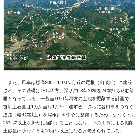
また、風車は標高800～1100㍍付近の尾根（山頂部）に建設
され、その基礎は18㍍四方、深さ約18㍍の杭を24本打ち込む計
画となっている。一基当り50㍍四方の土地を掘削する計画で、
掘削土石量は1カ所当り1万㌧に達する。さらに各風車をつなぐ
道路（幅4㍍以上）を尾根部を中心に整備するため、少なくとも
25㌔㍍以上を新たに掘削することになり、その工事による掘削
土砂量は少なくとも20万㌧以上になると考えられている。