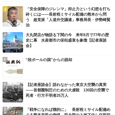
「安全保障のジレンマ」抑止力という幻想を打ち
砕くには――長射程ミサイル配備の熊本から問
う 超党派「人道外交議連」事務局長・伊勢崎賢
治
大丸閉店が物語る下関の今 来年8月で77年の歴
史に幕 水産都市の栄枯盛衰を象徴【記者座談
会】
“段ボールの国”からの脱却
【記者座談会】語れなかった東京大空襲の真実
――首都圏制圧のための大虐殺 130回の空襲で
死者・行方不明者25万人
「戦争になれば標的に」 長射程ミサイル配備め
ぐる熊本市民の危惧 司令部のみ地下化し住民説