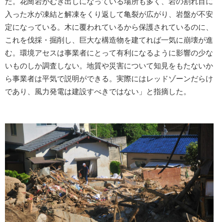
だ。花崗岩がむき出しになっている場所も多く、岩の割れ目に
入った水が凍結と解凍をくり返して亀裂が広がり、岩盤が不安
定になっている。木に覆われているから保護されているのに、
これを伐採・掘削し、巨大な構造物を建てれば一気に崩壊が進
む。環境アセスは事業者にとって有利になるように影響の少な
いものしか調査しない。地質や災害について知見をもたないか
ら事業者は平気で説明ができる。実際にはレッドゾーンだらけ
であり、風力発電は建設すべきではない」と指摘した。