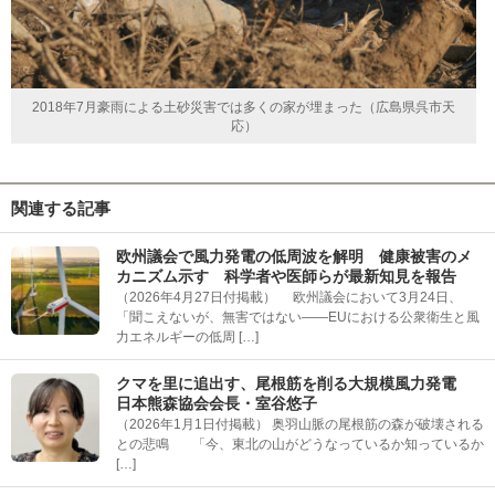
2018年7月豪雨による土砂災害では多くの家が埋まった（広島県呉市天
応）
関連する記事
欧州議会で風力発電の低周波を解明 健康被害のメ
カニズム示す 科学者や医師らが最新知見を報告
（2026年4月27日付掲載） 欧州議会において3月24日、
「聞こえないが、無害ではない――EUにおける公衆衛生と風
力エネルギーの低周 […]
クマを里に追出す、尾根筋を削る大規模風力発電
日本熊森協会会長・室谷悠子
（2026年1月1日付掲載） 奥羽山脈の尾根筋の森が破壊される
との悲鳴 「今、東北の山がどうなっているか知っているか
[…]