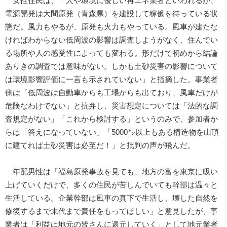
女性住民は、「人や環境に優しい再エネ業者といわれるが、
電源開発は大間原発（青森県）を建設して稼働を待っている状
態だ。風力もやるが、原発も火力もやっている。風車が建たな
ければわからない低周波の影響は調査しようがなく、住んでい
る場所や人の感受性によっても変わる。形だけで初めから結論
ありきの調査では意味がない。しかも土砂災害の影響について
は環境影響評価に一言も示されていない」と指摘した。事業者
側は「低周波は自動車からも工場からも出ており、風車だけが
危険なわけでない」と抗弁し、災害想定については「法的な調
査規定がない」「これから検討する」というのみで、参加者か
らは「答えになっていない」「5000㌧以上もある構造物を山頂
に建てれば土砂災害は必至だ！」と批判の声が飛んだ。
年配男性は「福島原発事故を見ても、地方の富を東京に吸い
上げていくだけで、多くの住民が苦しんでいても幹部は温々と
生活している。企業幹部は風車の真下で生活し、壊した自然を
修復するまで末代まで責任をもってほしい」と意見したが、事
業者は「利益は地元の皆さんに還元していく」として地元業者