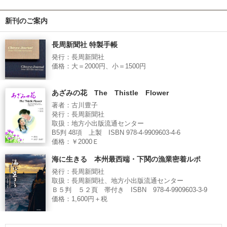
新刊のご案内
長周新聞社 特製手帳
発行：長周新聞社
価格：大＝2000円、小＝1500円
あざみの花 The Thistle Flower
著者：古川豊子
発行：長周新聞社
取扱：地方小出版流通センター
B5判 48項 上製 ISBN 978-4-9909603-4-6
価格：￥2000Ｅ
海に生きる 本州最西端・下関の漁業密着ルポ
発行：長周新聞社
取扱：長周新聞社、地方小出版流通センター
Ｂ５判 ５２頁 帯付き ISBN 978-4-9909603-3-9
価格：1,600円＋税