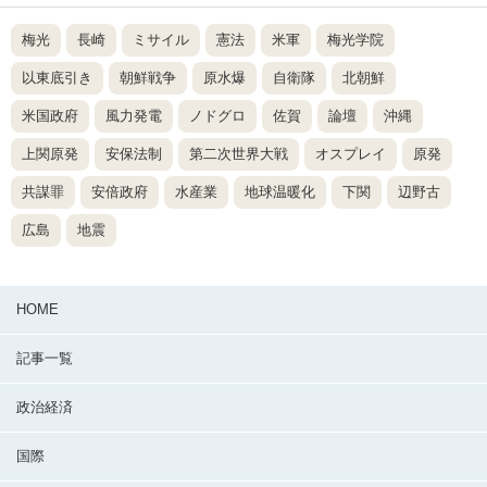
梅光
長崎
ミサイル
憲法
米軍
梅光学院
以東底引き
朝鮮戦争
原水爆
自衛隊
北朝鮮
米国政府
風力発電
ノドグロ
佐賀
論壇
沖縄
上関原発
安保法制
第二次世界大戦
オスプレイ
原発
共謀罪
安倍政府
水産業
地球温暖化
下関
辺野古
広島
地震
HOME
記事一覧
政治経済
国際