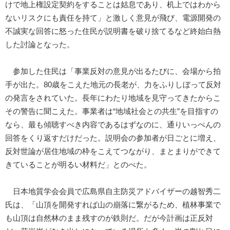
けで地上権設定契約をすることは姑息であり、机上ではわから
ないリスクにも責任を持て」と激しく意見が飛び、電源開発の
不誠実な回答に怒った住民が説明書を破り捨てるなど終始白熱
した討論となった。
参加した住民は「事業反対の意見が出るたびに、会場から拍
手が出た。80歳をこえた地元の長老が、力をふりしぼって反対
の発言をされていた。長年にわたり地域を見守ってきたからこ
その警告に聞こえた。事業者は“地域社会との共生”を目指すの
なら、最も傾聴すべき内容であるはずなのに、通りいっぺんの
回答をくり返すだけだった。説明会の参加者が日ごとに増え、
反対世論が居住地域の枠をこえてつながり、まとまりができて
きていることが明るい材料だ」とのべた。
日本地質学会会員で広島県自主防災アドバイザーの越智秀二
氏は、「山頂を開発すれば山の崩落に繋がるため、植林事業で
も山頂は自然林のまま残すのが鉄則だ。だが今計画は正反対