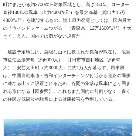
町にまたがる約2700㌶を対象区域とし、高さ150㍍、ローター
直径130㍍の風車（出力4300㌔㍗）を最大36基（総出力15万
4800㌔㍗）を建設するもの。陸上風力発電としては、国内最大
の「ウインドファームつがる」（青森県、12万1600㌔㍗）を大
きくこえる、国内では例がない規模だ。
建設予定地には、急峻な山々に挟まれた集落が散在し、広島
市佐伯区湯来町（約6000人）、廿日市市吉和地区（約660
人）、安芸太田町（約3000人）に約1万人が暮らす。風車群
は、中国自動車道・吉和インターチェンジ付近から道路の両側
に連なる山々に設置されるため、谷間の集落は風車にとり囲ま
れる形になる【図参照】。これもまた国内に前例がなく、多く
の住民が低周波や騒音による健康被害を危惧している。