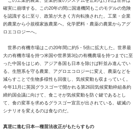
この工業的農業、企業的食のシステムを止めなければ世界は
確実に崩壊する。この20年の間に国連機関もこのモデルの危険
を認識するに至り、政策が大きく方向転換された。工業・企業
的農業から小規模家族農業へ。化学肥料・農薬の農業からアグ
ロエコロジーへ。
世界の有機市場はこの20年間に約5・5倍に拡大した。世界最
大の有機市場を持つ米国や世界第3位の有機農場を持つまでに至
った中国をはじめ、アジア各国も日本を除けば軒並み進んでい
る。生態系を守る農業、アグロエコロジーに変え、農薬などを
減らすことで生物多様性も回復し、気候変動も収まっていく。
今年11月に英国グラスゴーで開かれる第26回気候変動枠組条約
締約国会議に向けて、食こそが気候変動を防ぐ鍵であるとし
て、食の変革を求めるグラスゴー宣言が出されている。破滅の
シナリオを変えるのは食なのだ。
真逆に進む日本―種苗法改正がもたらすもの