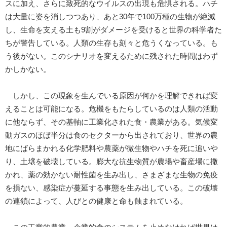
スに加え、さらに致死的なウイルスの出現も危惧される。ハチ
は大量に姿を消しつつあり、あと30年で100万種の生物が絶滅
し、生命を支える土も9割がダメージを受けると世界の科学者た
ちが警告している。人類の生存も刻々と危うくなっている。も
う後がない。このシナリオを変えるために残された時間はわず
かしかない。
しかし、この現象を生んでいる原因が何かを理解できれば変
えることは可能になる。危機をもたらしているのは人類の活動
に他ならず、その基軸に工業化された食・農業がある。気候変
動ガスのほぼ半分は食のセクターから出されており、世界の農
地にばらまかれる化学肥料や農薬が微生物やハチを死に追いや
り、土壌を破壊している。膨大な抗生物質が農場や畜産場に撒
かれ、薬の効かない耐性菌を生み出し、さまざまな生物の免疫
を損ない、感染症が蔓延する事態を生み出している。この破壊
の連鎖によって、人びとの健康と命も蝕まれている。