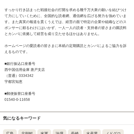
すっかり行き詰まった戦後社会の打開を求める幾千万大衆の願いを結びつけ
て力にしていくために、全国的な読者網、通信網を広げる努力を強めていま
す。また真実の報道を貫くうえでは、経営の面で特定の企業や組織などのス
ポンサーに頼るわけにはいかず、一人一人の読者・支持者の皆さまの購読料
とカンパに依拠して経営を成り立たせるほかはありません。
ホームページの愛読者の皆さまに本紙の定期購読とカンパによるご協力を訴
えるものです。
■銀行振込口座番号
西中国信用金庫 唐戸支店
（普通）0334342
宇都宮知恵
■郵便振替口座番号
01540-0-11658
気になるキーワード
広島
北朝鮮
米軍
論壇
長崎
水産業
ノドグロ