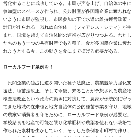
営化することに成功している。市民が声を上げ、自治体の中に
参加型のスペースが作られ、公共財産が多国籍企業に奪われな
いように市民が監視し、市民参加の下で水道の維持運営政策・
計画が作られる「恐れぬ自治体」（フィアレス・シティ）が生
まれ、国境を越えて自治体間の連携が広がりつつある。わたし
たちのもう一つの共有財産である種子、食が多国籍企業に奪わ
れようとする今、この動きを食にまで拡げる必要がある。
ローカルフード条例を！
民間企業の独占に道を開いた種子法廃止、農業競争力強化支
援法、種苗法改正、そして今後、来ることが予想される農産物
検査法改正という政府の動きに対抗して、農家が伝統的に守っ
てきた地域の在来種と地方自治体の公的種苗事業を守り、地域
の農家や消費者を守るために、ローカルフード条例が必要だ。
学校給食を地産で可能な限り化学肥料や農薬を使わない栽培で
作られた素材を生かしていく、そうした条例を市町村で作り、