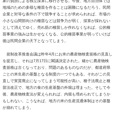
家の負担による独立採算に移行させる。今後、地方自治体では
地域のための多様な種苗を作ることは困難になるだろう。民間
企業と対等な条件の下で競争することが求められれば、市場の
小さな山間部向けの種苗などは競争力が弱く、採算が採れない
として消えてゆく。売れ筋の種苗しか作れなくなれば、公的種
苗事業の強みは生かせなくなる。公的種苗事業が弱っていけば
後は民間企業の天下となってしまう。
規制改革推進会議は昨年4月にお米の農産物検査規格の見直し
を提言し、それは7月17日に閣議決定された。確かに農産物検
査規格は古くなっており、問題のあるものなのだが、都道府県
ごとの米生産の基盤となる制度の一つでもある。それがこの見
直しで実質廃止になってしまう可能性が高い。種子法廃止と種
苗法改正で、地方の食の生産基盤の外堀は埋まった。そして今
後、農産物検査法が変えられれば、内堀も埋められてしまうか
もしれない。こうなれば、地方の米の生産流通体制はその基盤
が崩れてしまう。