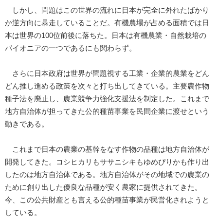
しかし、問題はこの世界の流れに日本が完全に外れたばかり
か逆方向に暴走していることだ。有機農場が占める面積では日
本は世界の100位前後に落ちた。日本は有機農業・自然栽培の
パイオニアの一つであるにも関わらず。
さらに日本政府は世界が問題視する工業・企業的農業をどん
どん推し進める政策を次々と打ち出してきている。主要農作物
種子法を廃止し、農業競争力強化支援法を制定した。これまで
地方自治体が担ってきた公的種苗事業を民間企業に渡せという
動きである。
これまで日本の農業の基幹をなす作物の品種は地方自治体が
開発してきた。コシヒカリもササニシキもゆめぴりかも作り出
したのは地方自治体である。地方自治体がその地域での農業の
ために創り出した優良な品種が安く農家に提供されてきた。
今、この公共財産とも言える公的種苗事業が民営化されようと
している。