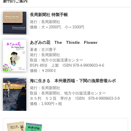
新刊のご案内
長周新聞社 特製手帳
発行：長周新聞社
価格：大＝2000円、小＝1500円
あざみの花 The Thistle Flower
著者：古川豊子
発行：長周新聞社
取扱：地方小出版流通センター
B5判 48項 上製 ISBN 978-4-9909603-4-6
価格：￥2000Ｅ
海に生きる 本州最西端・下関の漁業密着ルポ
発行：長周新聞社
取扱：長周新聞社、地方小出版流通センター
Ｂ５判 ５２頁 帯付き ISBN 978-4-9909603-3-9
価格：1,600円＋税