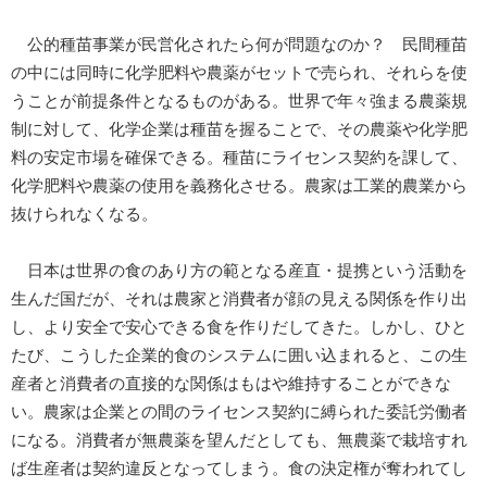
公的種苗事業が民営化されたら何が問題なのか？ 民間種苗
の中には同時に化学肥料や農薬がセットで売られ、それらを使
うことが前提条件となるものがある。世界で年々強まる農薬規
制に対して、化学企業は種苗を握ることで、その農薬や化学肥
料の安定市場を確保できる。種苗にライセンス契約を課して、
化学肥料や農薬の使用を義務化させる。農家は工業的農業から
抜けられなくなる。
日本は世界の食のあり方の範となる産直・提携という活動を
生んだ国だが、それは農家と消費者が顔の見える関係を作り出
し、より安全で安心できる食を作りだしてきた。しかし、ひと
たび、こうした企業的食のシステムに囲い込まれると、この生
産者と消費者の直接的な関係はもはや維持することができな
い。農家は企業との間のライセンス契約に縛られた委託労働者
になる。消費者が無農薬を望んだとしても、無農薬で栽培すれ
ば生産者は契約違反となってしまう。食の決定権が奪われてし