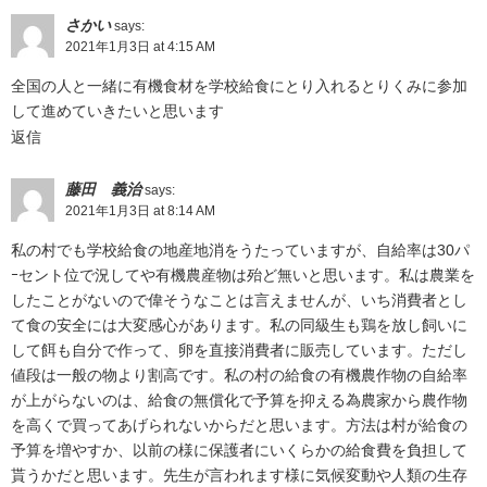
さかい
says:
2021年1月3日 at 4:15 AM
全国の人と一緒に有機食材を学校給食にとり入れるとりくみに参加
して進めていきたいと思います
返信
藤田 義治
says:
2021年1月3日 at 8:14 AM
私の村でも学校給食の地産地消をうたっていますが、自給率は30パ
ｰセント位で況してや有機農産物は殆ど無いと思います。私は農業を
したことがないので偉そうなことは言えませんが、いち消費者とし
て食の安全には大変感心があります。私の同級生も鶏を放し飼いに
して餌も自分で作って、卵を直接消費者に販売しています。ただし
値段は一般の物より割高です。私の村の給食の有機農作物の自給率
が上がらないのは、給食の無償化で予算を抑える為農家から農作物
を高くで買ってあげられないからだと思います。方法は村が給食の
予算を増やすか、以前の様に保護者にいくらかの給食費を負担して
貰うかだと思います。先生が言われます様に気候変動や人類の生存