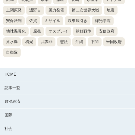
上関原発
辺野古
風力発電
第二次世界大戦
地震
安保法制
佐賀
ミサイル
以東底引き
梅光学院
地球温暖化
原発
オスプレイ
朝鮮戦争
安倍政府
原水爆
梅光
共謀罪
憲法
沖縄
下関
米国政府
自衛隊
HOME
記事一覧
政治経済
国際
社会