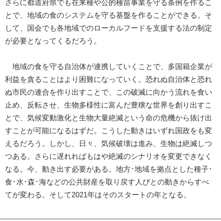
さらに都道府県でも在来種や公的種苗事業を守る条例を作るこ
とで、地域の食のシステムを守る基盤を作ることができる。そ
して、国会でも各地域でのローカルフードを支援する法の制定
が必要となってくるだろう。
地域の食を守る自治体が連携していくことで、多国籍企業が
利益を貪ることはより困難になっていく。恐れぬ自治体と恐れ
ぬ市民の連合を作り出すことで、この破滅に向かう流れを食い
止め、反転させ、生物多様性に富んだ豊穣な世界を創り出すこ
とで、気候変動激化と生物大量絶滅という命の危機から抜け出
すことが可能になるはずだ。こうした動きはいずれ国政をも変
えるだろう。しかし、日々、気候破壊は進み、生物は絶滅しつ
つある。さらに遅れればもはや絶滅のシナリオを変更できなく
なる。今、動き出す必要がある。地方･地域を拠点とした種子･
食･水･森･海などの公共財産を取り戻す人びとの動きからすべ
てが変わる。そして2021年はそのスタートの年となる。