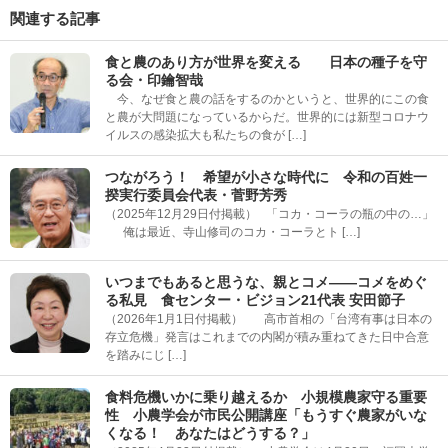
関連する記事
食と農のあり方が世界を変える 日本の種子を守
る会・印鑰智哉
今、なぜ食と農の話をするのかというと、世界的にこの食
と農が大問題になっているからだ。世界的には新型コロナウ
イルスの感染拡大も私たちの食が […]
つながろう！ 希望が小さな時代に 令和の百姓一
揆実行委員会代表・菅野芳秀
（2025年12月29日付掲載） 「コカ・コーラの瓶の中の…」
俺は最近、寺山修司のコカ・コーラとト […]
いつまでもあると思うな、親とコメ――コメをめぐ
る私見 食センター・ビジョン21代表 安田節子
（2026年1月1日付掲載） 高市首相の「台湾有事は日本の
存立危機」発言はこれまでの内閣が積み重ねてきた日中合意
を踏みにじ […]
食料危機いかに乗り越えるか 小規模農家守る重要
性 小農学会が市民公開講座「もうすぐ農家がいな
くなる！ あなたはどうする？」