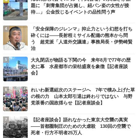
題に 「刺青集団が占拠し、紐パン姿の女性が接
待…」 公金投じるイベントの品性問う声
「安全保障のジレンマ」抑止力という幻想を打ち
砕くには――長射程ミサイル配備の熊本から問
う 超党派「人道外交議連」事務局長・伊勢崎賢
治
大丸閉店が物語る下関の今 来年8月で77年の歴
史に幕 水産都市の栄枯盛衰を象徴【記者座談
会】
れいわ新選組次のステージへ 7年で積み上げた草
の根の力 山本太郎引退は終わりではない 与野
党茶番の国政揺らせ【記者座談会】
【記者座談会】語れなかった東京大空襲の真実
――首都圏制圧のための大虐殺 130回の空襲で
死者・行方不明者25万人