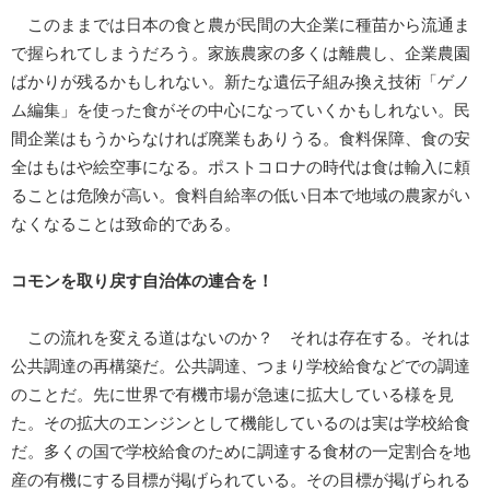
このままでは日本の食と農が民間の大企業に種苗から流通ま
で握られてしまうだろう。家族農家の多くは離農し、企業農園
ばかりが残るかもしれない。新たな遺伝子組み換え技術「ゲノ
ム編集」を使った食がその中心になっていくかもしれない。民
間企業はもうからなければ廃業もありうる。食料保障、食の安
全はもはや絵空事になる。ポストコロナの時代は食は輸入に頼
ることは危険が高い。食料自給率の低い日本で地域の農家がい
なくなることは致命的である。
コモンを取り戻す自治体の連合を！
この流れを変える道はないのか？ それは存在する。それは
公共調達の再構築だ。公共調達、つまり学校給食などでの調達
のことだ。先に世界で有機市場が急速に拡大している様を見
た。その拡大のエンジンとして機能しているのは実は学校給食
だ。多くの国で学校給食のために調達する食材の一定割合を地
産の有機にする目標が掲げられている。その目標が掲げられる