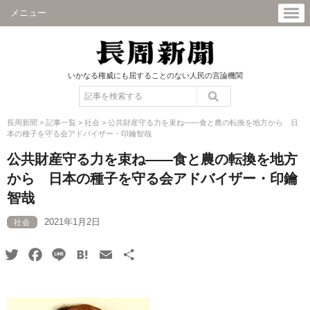
メニュー
いかなる権威にも屈することのない人民の言論機関
長周新聞
>
記事一覧
>
社会
>
公共財産守る力を束ね――食と農の転換を地方から 日
本の種子を守る会アドバイザー・印鑰智哉
公共財産守る力を束ね――食と農の転換を地方
から 日本の種子を守る会アドバイザー・印鑰
智哉
2021年1月2日
社会
Twitter
Facebook
Line
Hatena
Email
共
有