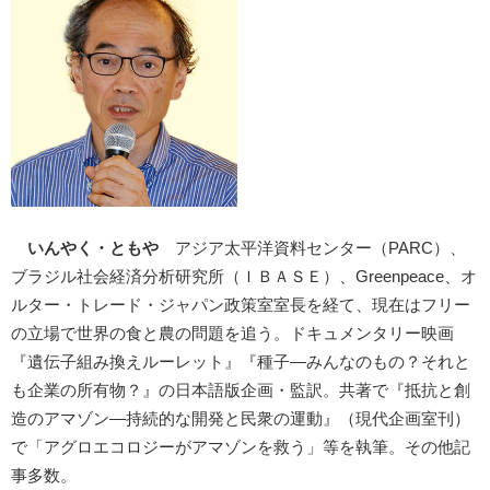
いんやく・ともや
アジア太平洋資料センター（PARC）、
ブラジル社会経済分析研究所（ＩＢＡＳＥ）、Greenpeace、オ
ルター・トレード・ジャパン政策室室長を経て、現在はフリー
の立場で世界の食と農の問題を追う。ドキュメンタリー映画
『遺伝子組み換えルーレット』『種子―みんなのもの？それと
も企業の所有物？』の日本語版企画・監訳。共著で『抵抗と創
造のアマゾン―持続的な開発と民衆の運動』（現代企画室刊）
で「アグロエコロジーがアマゾンを救う」等を執筆。その他記
事多数。