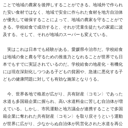
ことで地域の農家を後押しすることができる。地域外で作られ
た安い食材ではなく、地域で安全に作られた食材を地方自治体
が優先して確保することによって、地域の農家を守ることがで
きる。学校給食で成功すると、それが児童生徒たちの家庭に波
及する。そして、それが地域のスーパーも変えている。
実はこれは日本でも経験がある。愛媛県今治市だ。学校給食
は地域の食と農を守るための推進力となれることが世界でも日
本でもすでに実証されているのだ。学校給食の地産化・有機化
には現在深刻化しつつある子どもの貧困や、急速に悪化する子
どもの健康問題に対しても有効な施策となりうる。
今、世界各地で格差が広がり、共有財産〈コモン〉であった
水道も多国籍企業に握られ、高い水道料金に苦しむ自治体が増
えている。しかし、市民運動と地方議会が連携することで多国
籍企業に奪われた共有財産〈コモン〉を取り戻そうという運動
が世界に広がり、少なからぬ自治体が民営化された水道を再公