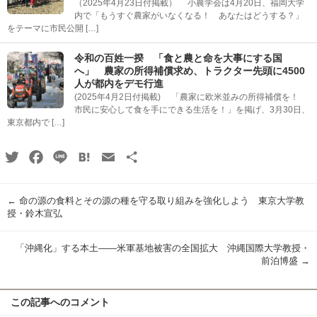
（2025年4月23日付掲載） 小農学会は4月20日、福岡大学
内で「もうすぐ農家がいなくなる！ あなたはどうする？」
をテーマに市民公開 […]
令和の百姓一揆 「食と農と命を大事にする国
へ」 農家の所得補償求め、トラクター先頭に4500
人が都内をデモ行進
(2025年4月2日付掲載) 「農家に欧米並みの所得補償を！
市民に安心して食を手にできる生活を！」を掲げ、3月30日、
東京都内で […]
Twitter
Facebook
Line
Hatena
Email
共
有
←
命の源の食料とその源の種を守る取り組みを強化しよう 東京大学教
授・鈴木宣弘
「沖縄化」する本土――米軍基地被害の全国拡大 沖縄国際大学教授・
前泊博盛
→
この記事へのコメント