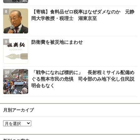
【寄稿】食料品ゼロ税率はなぜダメなのか 元静
岡大学教授・税理士 湖東京至
防衛費を被災地にまわせ
「戦争になれば標的に」 長射程ミサイル配備め
ぐる熊本市民の危惧 司令部のみ地下化し住民説
明会もなく
月別アーカイブ