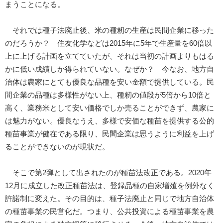
まうことになる。
それでは種子法廃止後、米の種籾の生産は民間企業に移った
のだろうか？ 住友化学などは2015年に5年で生産量を60倍以
上に上げる計画を立てていたが、それは当初の計画よりもはる
かに低い成績しか得られていない。なぜか？ 今なお、地方自
治体は農家にとても優良な品種を安い金額で提供している。民
間企業の品種は多様性がない上、種籾の値段が5倍から10倍と
高く、業務米として安い価格でしか売ることができず、農家に
は魅力がない。優良なうえ、多様で安価な種苗を提供する公的
種苗事業が健在である限り、民間企業は思うように利益を上げ
ることができないのが現状だ。
そこで第2弾として出されたのが種苗法改正である。2020年
12月に成立した改正種苗法は、登録品種の自家増殖を例外なく
許諾制に変えた。その目的は、種子法廃止と同じで地方自治体
の種苗事業の民営化だ。つまり、公共投資による種苗事業を農