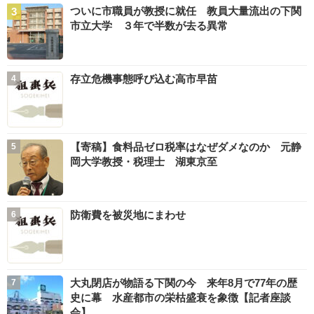
ついに市職員が教授に就任 教員大量流出の下関
市立大学 ３年で半数が去る異常
存立危機事態呼び込む高市早苗
【寄稿】食料品ゼロ税率はなぜダメなのか 元静
岡大学教授・税理士 湖東京至
防衛費を被災地にまわせ
大丸閉店が物語る下関の今 来年8月で77年の歴
史に幕 水産都市の栄枯盛衰を象徴【記者座談
会】