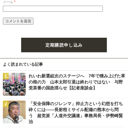
メール
*
定期購読申し込み
よく読まれている記事
れいわ新選組次のステージへ 7年で積み上げた草
の根の力 山本太郎引退は終わりではない 与野
党茶番の国政揺らせ【記者座談会】
「安全保障のジレンマ」抑止力という幻想を打ち
砕くには――長射程ミサイル配備の熊本から問
う 超党派「人道外交議連」事務局長・伊勢崎賢
治