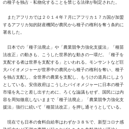
の種子を独占・私物化することを禁じる法律が制定された。
またアフリカでは２０１４年７月にアフリカ１７カ国が加盟
するアフリカ知的財産機関が農民から種子の権利を奪う条約に
署名した。
日本での「種子法廃止」や「農業競争力強化支援法」「種苗
法改正」の動きも、こうした世界的な動きの一環だ。「種子を
支配する者は世界を支配する」といわれる。モンサントなど巨
大バイオメジャーが世界中の農民から種子の権利を奪い、種子
を独占支配し、全世界の農業を支配し、もうけの道具にしよう
としている。安倍政府はこうしたバイオメジャーに日本の種子
市場を丸ごと差し出すために、ろくな論議もせず、国民には内
容を周知徹底しないままで「種子法廃止」「農業競争力強化支
援法」強行に続いて「種苗法改正」を押し通そうとしている。
現在でも日本の食料自給率はわずか３８％で、新型コロナ感