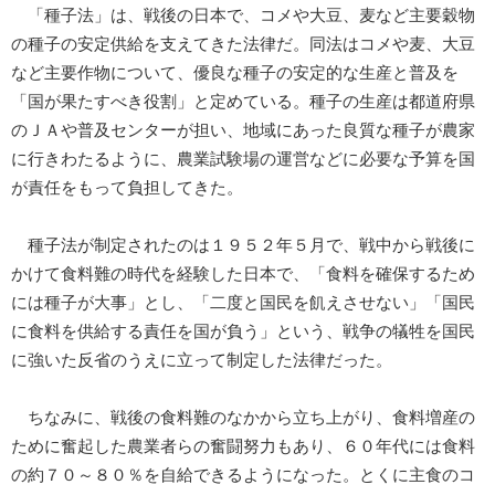
「種子法」は、戦後の日本で、コメや大豆、麦など主要穀物
の種子の安定供給を支えてきた法律だ。同法はコメや麦、大豆
など主要作物について、優良な種子の安定的な生産と普及を
「国が果たすべき役割」と定めている。種子の生産は都道府県
のＪＡや普及センターが担い、地域にあった良質な種子が農家
に行きわたるように、農業試験場の運営などに必要な予算を国
が責任をもって負担してきた。
種子法が制定されたのは１９５２年５月で、戦中から戦後に
かけて食料難の時代を経験した日本で、「食料を確保するため
には種子が大事」とし、「二度と国民を飢えさせない」「国民
に食料を供給する責任を国が負う」という、戦争の犠牲を国民
に強いた反省のうえに立って制定した法律だった。
ちなみに、戦後の食料難のなかから立ち上がり、食料増産の
ために奮起した農業者らの奮闘努力もあり、６０年代には食料
の約７０～８０％を自給できるようになった。とくに主食のコ