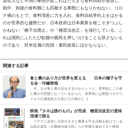
染拡大など不測の事態が起こればたちまち食料供給が逼迫し、
戦中、戦後の食料難にも匹敵する事態にもなりかねない。コロ
ナ禍のもとで、食料増産に力を入れ、食料自給率向上をはかる
のが世界的な趨勢だが、日本政府は日本農業を根こそぎつぶし
かねない「種子法廃止」や「種苗法改正」を強行している。こ
れは国民にふたたび飢餓や餓死を押しつけることも辞さないも
のであり、対米従属の売国・棄民政策にほかならない。
関連する記事
食と農のあり方が世界を変える 日本の種子を守
る会・印鑰智哉
今、なぜ食と農の話をするのかというと、世界的にこの食
と農が大問題になっているからだ。世界的には新型コロナウ
イルスの感染拡大も私たちの食が […]
映画『タネは誰のもの』が完成 種苗法改定の意味
現場で探る
ＴＰＰに反対し日本のタネと農業を守る活動を続けている
山田正彦氏（元農林水産大臣）らが作製を進めてきた映画