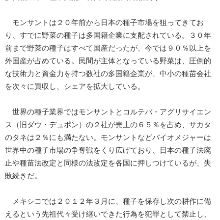
モンサントは２０年前から日本の種子市場を狙ってきてお
り、すでに野菜の種子は多国籍企業に支配されている。３０年
前まで野菜の種子はすべて国産だったが、今では９０％以上を
外国産が占めている。民間が主体となっている野菜は、圧倒的
な技術力と資金力を持つ数社の多国籍企業が、中小の種苗会社
を次々に買収し、シェアを拡大している。
世界の種子業界ではモンサントとコルテバ・アグリサイエン
ス（旧ダウ・デュポン）の２社が売上の６５％を占め、サカタ
のタネは２％にも満たない。モンサントなどバイオメジャーは
世界中の種子市場の争奪戦をくり広げており、日本の種子法廃
止や種苗法改定と同様の法改定を各国に押しつけているが、失
敗続きだ。
メキシコでは２０１２年３月に、種子を保存し次の耕作に備
えるという先祖代々受け継いできた行為を犯罪として禁止し、