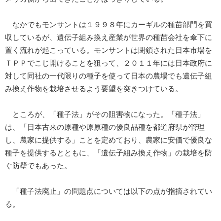
なかでもモンサントは１９９８年にカーギルの種苗部門を買
収しているが、遺伝子組み換え産業が世界の種苗会社を傘下に
置く流れが起こっている。モンサントは閉鎖された日本市場を
ＴＰＰでこじ開けることを狙って、２０１１年には日本政府に
対して同社の一代限りの種子を使って日本の農場でも遺伝子組
み換え作物を栽培させるよう要望を突きつけている。
ところが、「種子法」がその阻害物になった。「種子法」
は、「日本古来の原種や原原種の優良品種を都道府県が管理
し、農家に提供する」ことを定めており、農家に安価で優良な
種子を提供するとともに、「遺伝子組み換え作物」の栽培を防
ぐ防壁でもあった。
「種子法廃止」の問題点については以下の点が指摘されてい
る。