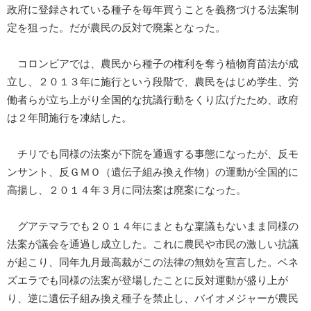
政府に登録されている種子を毎年買うことを義務づける法案制
定を狙った。だが農民の反対で廃案となった。
コロンビアでは、農民から種子の権利を奪う植物育苗法が成
立し、２０１３年に施行という段階で、農民をはじめ学生、労
働者らが立ち上がり全国的な抗議行動をくり広げたため、政府
は２年間施行を凍結した。
チリでも同様の法案が下院を通過する事態になったが、反モ
ンサント、反ＧＭＯ（遺伝子組み換え作物）の運動が全国的に
高揚し、２０１４年３月に同法案は廃案になった。
グアテマラでも２０１４年にまともな稟議もないまま同様の
法案が議会を通過し成立した。これに農民や市民の激しい抗議
が起こり、同年九月最高裁がこの法律の無効を宣言した。ベネ
ズエラでも同様の法案が登場したことに反対運動が盛り上が
り、逆に遺伝子組み換え種子を禁止し、バイオメジャーが農民