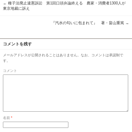
←
種子法廃止違憲訴訟 第1回口頭弁論終える 農家・消費者1300人が
東京地裁に訴え
『汽水の匂いに包まれて』 著・畠山重篤
→
コメントを残す
メールアドレスが公開されることはありません。なお、コメントは承認制で
す。
コメント
名前
*