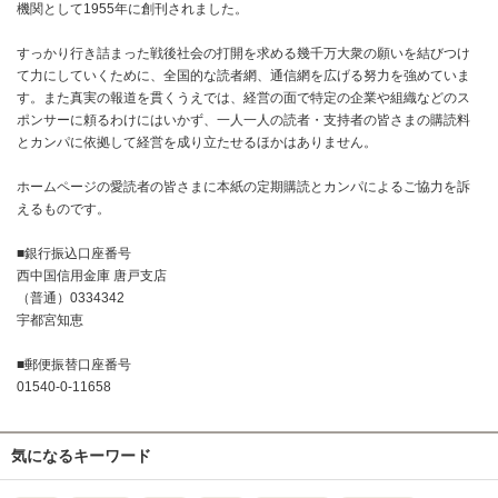
機関として1955年に創刊されました。
すっかり行き詰まった戦後社会の打開を求める幾千万大衆の願いを結びつけ
て力にしていくために、全国的な読者網、通信網を広げる努力を強めていま
す。また真実の報道を貫くうえでは、経営の面で特定の企業や組織などのス
ポンサーに頼るわけにはいかず、一人一人の読者・支持者の皆さまの購読料
とカンパに依拠して経営を成り立たせるほかはありません。
ホームページの愛読者の皆さまに本紙の定期購読とカンパによるご協力を訴
えるものです。
■銀行振込口座番号
西中国信用金庫 唐戸支店
（普通）0334342
宇都宮知恵
■郵便振替口座番号
01540-0-11658
気になるキーワード