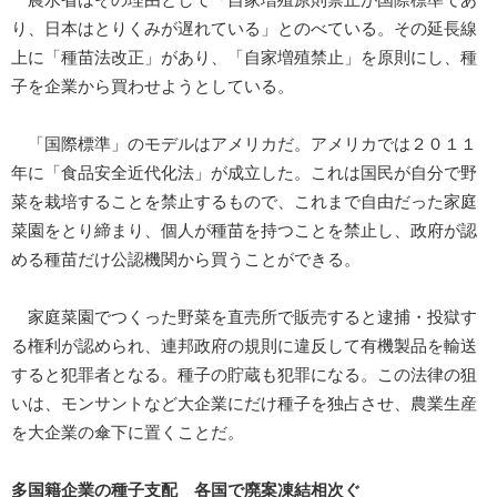
農水省はその理由として「自家増殖原則禁止が国際標準であ
り、日本はとりくみが遅れている」とのべている。その延長線
上に「種苗法改正」があり、「自家増殖禁止」を原則にし、種
子を企業から買わせようとしている。
「国際標準」のモデルはアメリカだ。アメリカでは２０１１
年に「食品安全近代化法」が成立した。これは国民が自分で野
菜を栽培することを禁止するもので、これまで自由だった家庭
菜園をとり締まり、個人が種苗を持つことを禁止し、政府が認
める種苗だけ公認機関から買うことができる。
家庭菜園でつくった野菜を直売所で販売すると逮捕・投獄す
る権利が認められ、連邦政府の規則に違反して有機製品を輸送
すると犯罪者となる。種子の貯蔵も犯罪になる。この法律の狙
いは、モンサントなど大企業にだけ種子を独占させ、農業生産
を大企業の傘下に置くことだ。
多国籍企業の種子支配 各国で廃案凍結相次ぐ