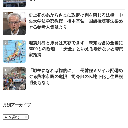
史上初のあからさまに政府批判を禁じる法律 中
央大学法学部教授・橋本基弘 国旗損壊罪法案め
ぐる参考人質疑より
地震列島と原発は共存できず 未知も含め全国に
6000もの断層 「安全」といえる場所ないと専門
家指摘
「戦争になれば標的に」 長射程ミサイル配備め
ぐる熊本市民の危惧 司令部のみ地下化し住民説
明会もなく
月別アーカイブ