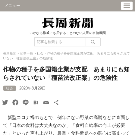
メニュー
いかなる権威にも屈することのない人民の言論機関
長周新聞
>
記事一覧
>
社会
>
作物の種子を多国籍企業が支配 あまりにも知らされて
いない「種苗法改正案」の危険性
作物の種子を多国籍企業が支配 あまりにも知
らされていない「種苗法改正案」の危険性
2020年8月29日
社会
Twitter
Facebook
Line
Hatena
Email
共
有
新型コロナ禍のもとで、例年にない野菜の高騰などに直面し
て「日本の食料は大丈夫なのか」「食料自給率の向上が必要
だ」といった声も上がり、農業・食料問題への関心は高まって