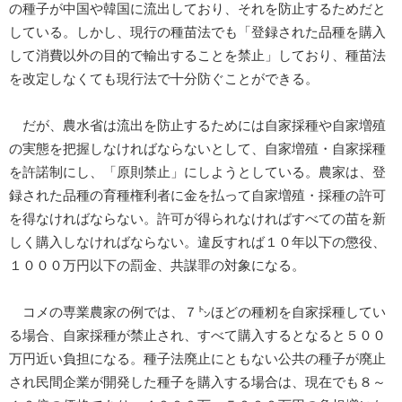
の種子が中国や韓国に流出しており、それを防止するためだと
している。しかし、現行の種苗法でも「登録された品種を購入
して消費以外の目的で輸出することを禁止」しており、種苗法
を改定しなくても現行法で十分防ぐことができる。
だが、農水省は流出を防止するためには自家採種や自家増殖
の実態を把握しなければならないとして、自家増殖・自家採種
を許諾制にし、「原則禁止」にしようとしている。農家は、登
録された品種の育種権利者に金を払って自家増殖・採種の許可
を得なければならない。許可が得られなければすべての苗を新
しく購入しなければならない。違反すれば１０年以下の懲役、
１０００万円以下の罰金、共謀罪の対象になる。
コメの専業農家の例では、７㌧ほどの種籾を自家採種してい
る場合、自家採種が禁止され、すべて購入するとなると５００
万円近い負担になる。種子法廃止にともない公共の種子が廃止
され民間企業が開発した種子を購入する場合は、現在でも８～