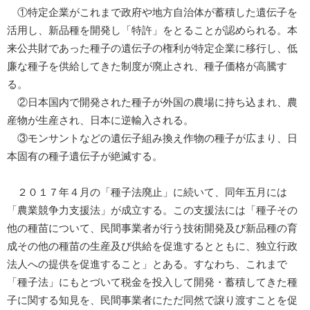
①特定企業がこれまで政府や地方自治体が蓄積した遺伝子を
活用し、新品種を開発し「特許」をとることが認められる。本
来公共財であった種子の遺伝子の権利が特定企業に移行し、低
廉な種子を供給してきた制度が廃止され、種子価格が高騰す
る。
②日本国内で開発された種子が外国の農場に持ち込まれ、農
産物が生産され、日本に逆輸入される。
③モンサントなどの遺伝子組み換え作物の種子が広まり、日
本固有の種子遺伝子が絶滅する。
２０１７年４月の「種子法廃止」に続いて、同年五月には
「農業競争力支援法」が成立する。この支援法には「種子その
他の種苗について、民間事業者が行う技術開発及び新品種の育
成その他の種苗の生産及び供給を促進するとともに、独立行政
法人への提供を促進すること」とある。すなわち、これまで
「種子法」にもとづいて税金を投入して開発・蓄積してきた種
子に関する知見を、民間事業者にただ同然で譲り渡すことを促