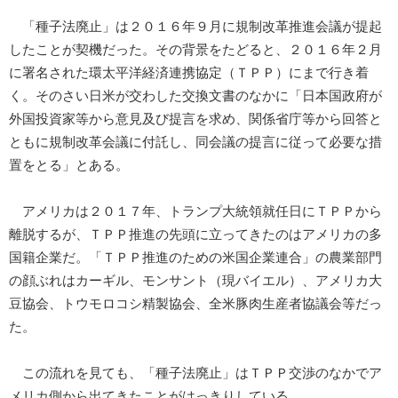
「種子法廃止」は２０１６年９月に規制改革推進会議が提起
したことが契機だった。その背景をたどると、２０１６年２月
に署名された環太平洋経済連携協定（ＴＰＰ）にまで行き着
く。そのさい日米が交わした交換文書のなかに「日本国政府が
外国投資家等から意見及び提言を求め、関係省庁等から回答と
ともに規制改革会議に付託し、同会議の提言に従って必要な措
置をとる」とある。
アメリカは２０１７年、トランプ大統領就任日にＴＰＰから
離脱するが、ＴＰＰ推進の先頭に立ってきたのはアメリカの多
国籍企業だ。「ＴＰＰ推進のための米国企業連合」の農業部門
の顔ぶれはカーギル、モンサント（現バイエル）、アメリカ大
豆協会、トウモロコシ精製協会、全米豚肉生産者協議会等だっ
た。
この流れを見ても、「種子法廃止」はＴＰＰ交渉のなかでア
メリカ側から出てきたことがはっきりしている。