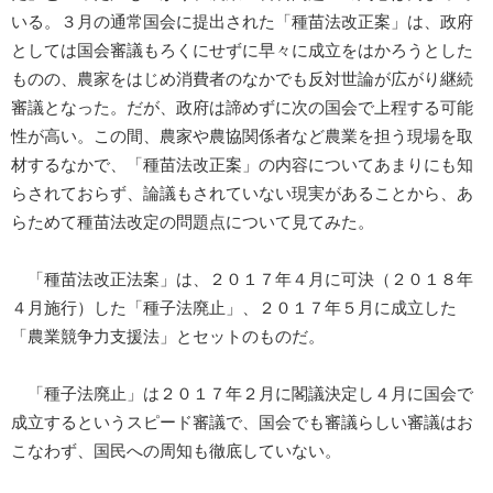
いる。３月の通常国会に提出された「種苗法改正案」は、政府
としては国会審議もろくにせずに早々に成立をはかろうとした
ものの、農家をはじめ消費者のなかでも反対世論が広がり継続
審議となった。だが、政府は諦めずに次の国会で上程する可能
性が高い。この間、農家や農協関係者など農業を担う現場を取
材するなかで、「種苗法改正案」の内容についてあまりにも知
らされておらず、論議もされていない現実があることから、あ
らためて種苗法改定の問題点について見てみた。
「種苗法改正法案」は、２０１７年４月に可決（２０１８年
４月施行）した「種子法廃止」、２０１７年５月に成立した
「農業競争力支援法」とセットのものだ。
「種子法廃止」は２０１７年２月に閣議決定し４月に国会で
成立するというスピード審議で、国会でも審議らしい審議はお
こなわず、国民への周知も徹底していない。