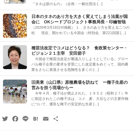
『タネは誰のもの』（企画・一般社団法 […]
日本のタネのあり方を大きく変えてしまう法案が国
会に OKシードプロジェクト事務局長・印鑰智哉
（2026年3月18日付掲載） １、タネのあり方を変える二つの
柱 現在、開かれている今国会（特別会、第221回国 […]
種苗法改定でコメはどうなる？ 食政策センター・
ビジョン２１主宰 安田節子
今国会で種苗法改定が審議入りしようとしている。グロー
バル種子企業の要求を背景にした改定案をめぐって、国内農
業をさらに衰退させる危険性を多くの […]
旧美東（山口県）原種農場を訪ねて ー種子生産の
営みを担う現場からー
今年４月、種子法が廃止された。１９５２（昭和２７）年
に制定されたこの種子法は、コメ、麦、大豆などの主要作物
について、優良な種子の安定的な生産 […]
Twitter
Facebook
Line
Hatena
Email
共
有