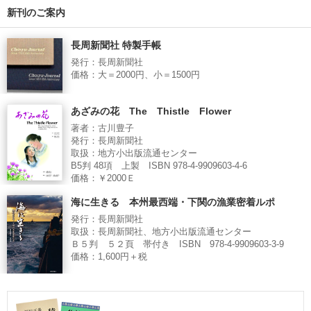
新刊のご案内
長周新聞社 特製手帳
発行：長周新聞社
価格：大＝2000円、小＝1500円
あざみの花 The Thistle Flower
著者：古川豊子
発行：長周新聞社
取扱：地方小出版流通センター
B5判 48項 上製 ISBN 978-4-9909603-4-6
価格：￥2000Ｅ
海に生きる 本州最西端・下関の漁業密着ルポ
発行：長周新聞社
取扱：長周新聞社、地方小出版流通センター
Ｂ５判 ５２頁 帯付き ISBN 978-4-9909603-3-9
価格：1,600円＋税