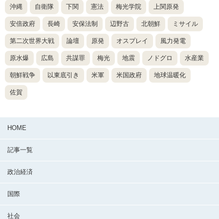
沖縄
自衛隊
下関
憲法
梅光学院
上関原発
安倍政府
長崎
安保法制
辺野古
北朝鮮
ミサイル
第二次世界大戦
論壇
原発
オスプレイ
風力発電
原水爆
広島
共謀罪
梅光
地震
ノドグロ
水産業
朝鮮戦争
以東底引き
米軍
米国政府
地球温暖化
佐賀
HOME
記事一覧
政治経済
国際
社会