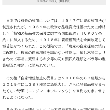
原原種の田植え（山口県）
日本では植物の種苗については、１９４７年に農産種苗法が
制定されたが、１９６１年に欧米が品種育成保護のために締結
した「植物の新品種の保護に関する国際条約」（ＵＰＯＶ条
約）に加入するため、１９７８年に農産種苗法を全面改定して
種苗法がつくられた。この段階では、「農家の自家採種の慣行
に配慮し、農家の自家増殖を認めない植物は、挿し木等により
きわめて容易に繁殖するキク等の花卉類四八種類とバラ等の鑑
賞樹五九種類」に限られていた。
その後「自家増殖禁止の品目」は２０１６年の８３種類から
２０１９年には３８７種類に急拡大し、さらに登録品種がまっ
たくない野菜（ニンジン、ホウレンソウ）や果樹も対象に含ま
れるようになった。