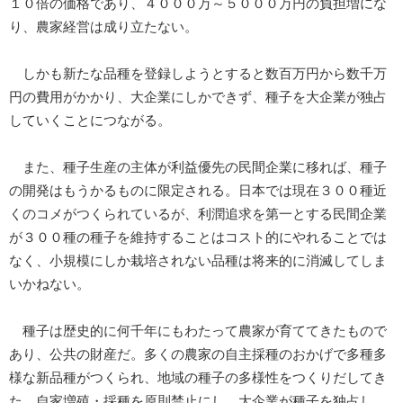
１０倍の価格であり、４０００万～５０００万円の負担増にな
り、農家経営は成り立たない。
しかも新たな品種を登録しようとすると数百万円から数千万
円の費用がかかり、大企業にしかできず、種子を大企業が独占
していくことにつながる。
また、種子生産の主体が利益優先の民間企業に移れば、種子
の開発はもうかるものに限定される。日本では現在３００種近
くのコメがつくられているが、利潤追求を第一とする民間企業
が３００種の種子を維持することはコスト的にやれることでは
なく、小規模にしか栽培されない品種は将来的に消滅してしま
いかねない。
種子は歴史的に何千年にもわたって農家が育ててきたもので
あり、公共の財産だ。多くの農家の自主採種のおかげで多種多
様な新品種がつくられ、地域の種子の多様性をつくりだしてき
た。自家増殖・採種を原則禁止にし、大企業が種子を独占し、