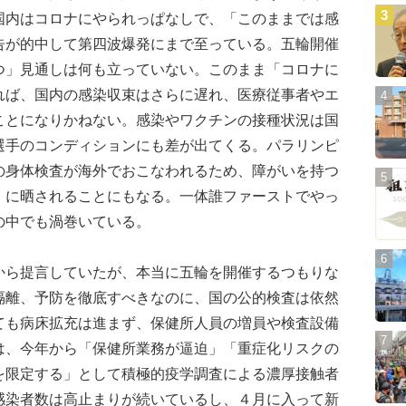
国内はコロナにやられっぱなしで、「このままでは感
告が的中して第四波爆発にまで至っている。五輪開催
つ」見通しは何も立っていない。このまま「コロナに
れば、国内の感染収束はさらに遅れ、医療従事者やエ
ことになりかねない。感染やワクチンの接種状況は国
選手のコンディションにも差が出てくる。パラリンピ
の身体検査が海外でおこなわれるため、障がいを持つ
）に晒されることにもなる。一体誰ファーストでやっ
の中でも渦巻いている。
ら提言していたが、本当に五輪を開催するつもりな
隔離、予防を徹底すべきなのに、国の公的検査は依然
ても病床拡充は進まず、保健所人員の増員や検査設備
は、今年から「保健所業務が逼迫」「重症化リスクの
を限定する」として積極的疫学調査による濃厚接触者
感染者数は高止まりが続いているし、４月に入って新