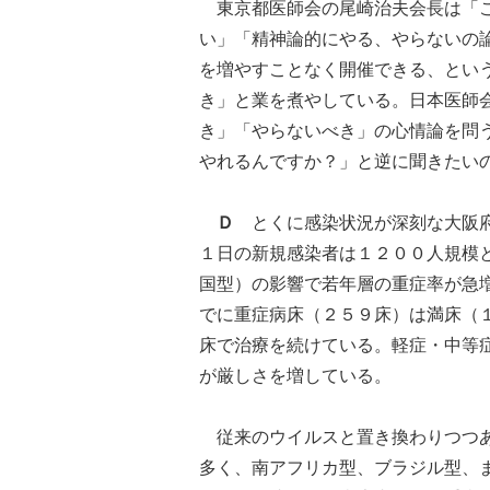
東京都医師会の尾崎治夫会長は「こ
い」「精神論的にやる、やらないの
を増やすことなく開催できる、とい
き」と業を煮やしている。日本医師
き」「やらないべき」の心情論を問
やれるんですか？」と逆に聞きたい
Ｄ
とくに感染状況が深刻な大阪府
１日の新規感染者は１２００人規模
国型）の影響で若年層の重症率が急
でに重症病床（２５９床）は満床（
床で治療を続けている。軽症・中等
が厳しさを増している。
従来のウイルスと置き換わりつつあ
多く、南アフリカ型、ブラジル型、