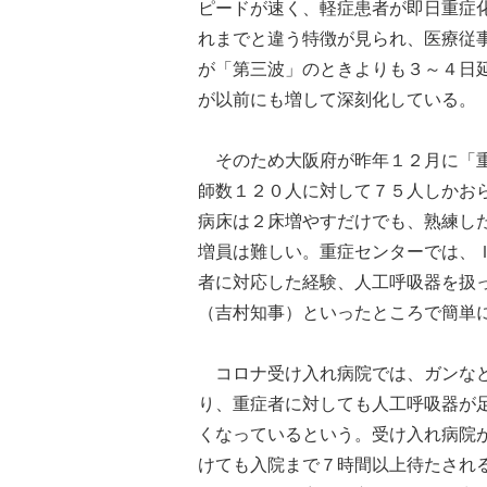
ピードが速く、軽症患者が即日重症
れまでと違う特徴が見られ、医療従
が「第三波」のときよりも３～４日
が以前にも増して深刻化している。
そのため大阪府が昨年１２月に「重
師数１２０人に対して７５人しかお
病床は２床増やすだけでも、熟練し
増員は難しい。重症センターでは、
者に対応した経験、人工呼吸器を扱
（吉村知事）といったところで簡単
コロナ受け入れ病院では、ガンなど
り、重症者に対しても人工呼吸器が
くなっているという。受け入れ病院
けても入院まで７時間以上待たされ