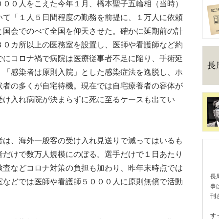
００人をこえた今年１月、橋本聖子五輪相（当時）
いて「１人５日間程度の勤務を前提に、１万人に依頼
と国会でのべて全国を仰天させた。確かに延期前の計
３０カ所以上の医務室を設置し、医師や看護師など約
でにコロナ禍で病院は医療従事者不足に陥り、手術延
。「感染者は原則入院」とした感染症法を逸脱し、ホ
状者の多くが自宅待機。現在では自宅療養者の容体が
受け入れ病院が決まらずに死に至るケースも出てい
は、海外一般客の受け入れ見送りで減ってはいるも
者だけで数万人規模にのぼる。選手だけで１日あたり
検査などコロナ対策の負担も加わり、昨年末時点では
長
室などでは医師や看護師５０００人に原則無償で活動
事
刊
す