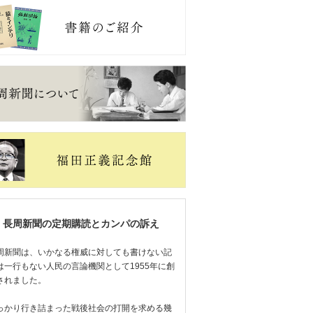
長周新聞の定期購読とカンパの訴え
周新聞は、いかなる権威に対しても書けない記
は一行もない人民の言論機関として1955年に創
されました。
っかり行き詰まった戦後社会の打開を求める幾