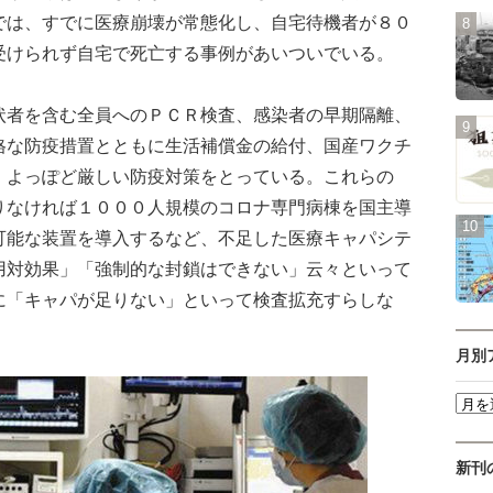
では、すでに医療崩壊が常態化し、自宅待機者が８０
受けられず自宅で死亡する事例があいついでいる。
者を含む全員へのＰＣＲ検査、感染者の早期隔離、
格な防疫措置とともに生活補償金の給付、国産ワクチ
、よっぽど厳しい防疫対策をとっている。これらの
りなければ１０００人規模のコロナ専門病棟を国主導
可能な装置を導入するなど、不足した医療キャパシテ
用対効果」「強制的な封鎖はできない」云々といって
に「キャパが足りない」といって検査拡充すらしな
月別
新刊