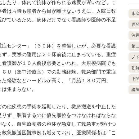
化したり、体内で抗体が作られる速度が遅いなど、こ
事者は片時も患者から目が離せないうえに、入院日数
水
延びているため、病床だけでなく看護師や医師の不足
原
沖
症センター」（３０床）を整備したが、必要な看護
第
らず、実際の運用は２０床前後に止まっている。重症
ノ
た看護師が１０人前後必要といわれ、大規模病院でも
朝
ＩＣＵ（集中治療室）での勤務経験、救急部門で重症
下
った経験などハードルが高く、「月給１３０万円」
には集まらない。
論
の他疾患の手術を延期したり、救急搬送を中止した
足りず、装着するのに優先順位をつけなければならな
がなく、自宅療養者の容体が急変して救急車が駆けつ
る救急搬送困難事例も増えており、医療関係者は「こ