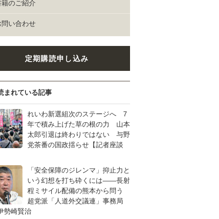
書籍のご紹介
お問い合わせ
定期購読申し込み
読まれている記事
れいわ新選組次のステージへ 7
年で積み上げた草の根の力 山本
太郎引退は終わりではない 与野
党茶番の国政揺らせ【記者座談
「安全保障のジレンマ」抑止力と
いう幻想を打ち砕くには――長射
程ミサイル配備の熊本から問う
超党派「人道外交議連」事務局
伊勢崎賢治