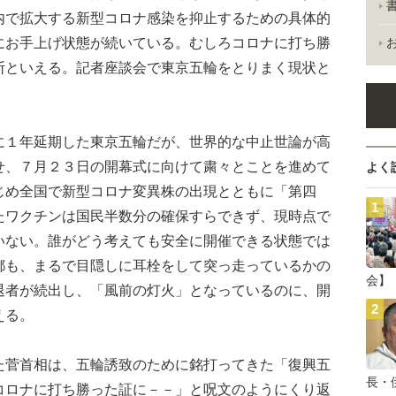
内で拡大する新型コロナ感染を抑止するための具体的
にお手上げ状態が続いている。むしろコロナに打ち勝
断といえる。記者座談会で東京五輪をとりまく現状と
１年延期した東京五輪だが、世界的な中止世論が高
せ、７月２３日の開幕式に向けて粛々とことを進めて
よく
じめ全国で新型コロナ変異株の出現とともに「第四
たワクチンは国民半数分の確保すらできず、現時点で
いない。誰がどう考えても安全に開催できる状態では
都も、まるで目隠しに耳栓をして突っ走っているかの
会】
退者が続出し、「風前の灯火」となっているのに、開
える。
菅首相は、五輪誘致のために銘打ってきた「復興五
長・
コロナに打ち勝った証に－－」と呪文のようにくり返