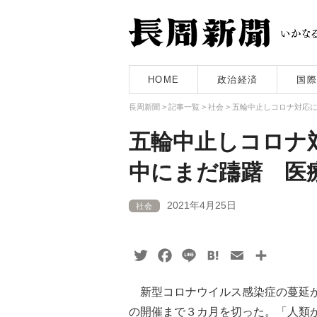
HOME
政治経済
国際
長周新聞
>
記事一覧
>
社会
>
五輪中止しコロナ対応
五輪中止しコロナ
中にまだ躊躇 医
2021年4月25日
社会
Twitter
Facebook
Line
Hatena
Email
共
有
新型コロナウイルス感染症の蔓延が
の開催まで３カ月を切った。「人類