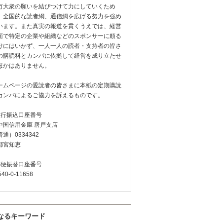
万大衆の願いを結びつけて力にしていくため
、全国的な読者網、通信網を広げる努力を強め
います。また真実の報道を貫くうえでは、経営
面で特定の企業や組織などのスポンサーに頼る
けにはいかず、一人一人の読者・支持者の皆さ
の購読料とカンパに依拠して経営を成り立たせ
ほかはありません。
ームページの愛読者の皆さまに本紙の定期購読
カンパによるご協力を訴えるものです。
銀行振込口座番号
中国信用金庫 唐戸支店
通）0334342
都宮知恵
郵便振替口座番号
540-0-11658
なるキーワード