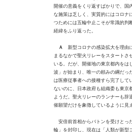
開催の意義をくり返すばかりで、国
な施策は乏しく、実質的にはコロナ
つためには五輪中止こそが常識的判
経緯をふり返った。
Ａ
新型コロナの感染拡大を理由に
まるなかで聖火リレーをスタートさ
いる。だが、開催地の東京都内をは
波」が始まり、唯一の頼みの綱だっ
は医療従事者への接種すら完了して
ないのに、日本政府も組織委も東京
ようだ。聖火リレーのランナーも辞
催願望だけを象徴しているように見
安倍前首相からバトンを受けとった
輪」を封印し、現在は「人類が新型