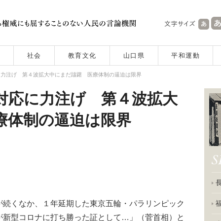
社会
教育文化
山口県
平和運動
に力注げ 第４波拡大中にまだ躊躇 医療体制の逼迫は限界
対応に力注げ 第４波拡大
療体制の逼迫は限界
続くなか、１年延期した東京五輪・パラリンピック
が新型コロナに打ち勝った証として…」（菅首相）と