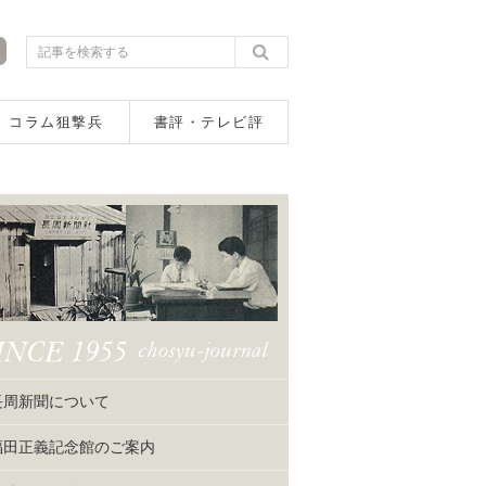
コラム狙撃兵
書評・テレビ評
長周新聞について
福田正義記念館のご案内