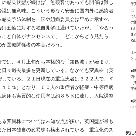
の感染状態が続けば、無観客であっても開催は難し
千
論議は無意味。こういう形なら安全に国内外に感染者
に
て
う感染予防体制を、国や組織委員会は早めに示すべ
の
会は五輪に対する独自見解は避けていたが、「やるべ
わ
ま
うこと自体がナンセンスで、「どこからどう見たら、
る
のが医療関係者の本音だろう。
ホ
と
では、４月上旬から本格的な「第四波」が始まり、
と日々過去最多を更新している。なかでも変異株（英
■
西
増している。２１日現在の重症患者は３２２人で、す
（普
１１５％）となり、６０人の重症者が軽症・中等症病
宇
症病床も実質的な使用率は約８５％に達し、入院調整
■
01
る変異株については未知な点が多い。英国型が最も
また日本独自の変異株も検出されている。重症化のス
気に