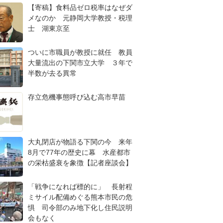
【寄稿】食料品ゼロ税率はなぜダ
メなのか 元静岡大学教授・税理
士 湖東京至
ついに市職員が教授に就任 教員
大量流出の下関市立大学 ３年で
半数が去る異常
存立危機事態呼び込む高市早苗
大丸閉店が物語る下関の今 来年
8月で77年の歴史に幕 水産都市
の栄枯盛衰を象徴【記者座談会】
「戦争になれば標的に」 長射程
ミサイル配備めぐる熊本市民の危
惧 司令部のみ地下化し住民説明
会もなく