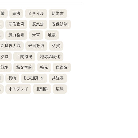
産業
憲法
ミサイル
辺野古
発
安倍政府
原水爆
安保法制
縄
風力発電
米軍
地震
二次世界大戦
米国政府
佐賀
ドグロ
上関原発
地球温暖化
鮮戦争
梅光学院
梅光
自衛隊
関
長崎
以東底引き
共謀罪
壇
オスプレイ
北朝鮮
広島