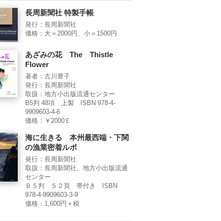
長周新聞社 特製手帳
発行：長周新聞社
価格：大＝2000円、小＝1500円
あざみの花 The Thistle
Flower
著者：古川豊子
発行：長周新聞社
取扱：地方小出版流通センター
B5判 48項 上製 ISBN 978-4-
9909603-4-6
価格：￥2000Ｅ
海に生きる 本州最西端・下関
の漁業密着ルポ
発行：長周新聞社
取扱：長周新聞社、地方小出版流通
センター
Ｂ５判 ５２頁 帯付き ISBN
978-4-9909603-3-9
価格：1,600円＋税