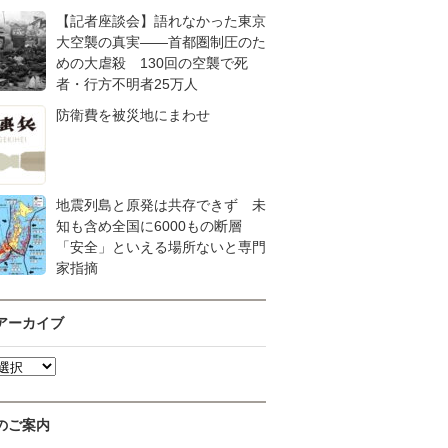
【記者座談会】語れなかった東京
大空襲の真実――首都圏制圧のた
めの大虐殺 130回の空襲で死
者・行方不明者25万人
防衛費を被災地にまわせ
地震列島と原発は共存できず 未
知も含め全国に6000もの断層
「安全」といえる場所ないと専門
家指摘
アーカイブ
のご案内