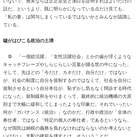
いないで、無実ならば正正堂堂と潔白を証明すればよいだけの
話だ。というより、既に明らかになっている点だけ見ても、
「私の妻」は関与しまくっているではないかとみんなが認識し
ている。
嘘がはびこる政治の土壌
Ｄ
「一億総活躍」「女性活躍社会」とかの歯が浮くような
キャッチフレーズやしらじらしい言葉が踊る世の中になった。
そして、先ほどの「今だけ、カネだけ、自分だけ」ではない
が、社会の制度に自分を規制するのではなくて、社会を自分に
規制させるという自分本位が、恥ずかし気もなく闊歩する時代
になった。規制緩和をやりまくって、最終的に統治機構の大原
則まで大幅に緩和してしまったような印象だ。それでいったい
何が「ガバナンス（統治）」なのかだ。行政や政治が「全体の
奉仕者」ではなく「特定の個人の奉仕者」であるというなら、
なぜ国民は納税の義務を負わなければならないのか考えないと
いけない。支配の建前を壊すとは、そういうことだ。