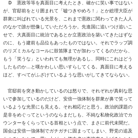
Ｄ
憲政等等を真面目に考えたとき、確かに笑い事ではない
が、官邸前をとり囲まれて「嘘つきやめろ！」とか総理大臣が
群衆に叫ばれている光景を、これまで憲政に関わってきた人人
のなかで誰が想像していただろうか。先進国に追いつけ追いこ
せで、大真面目に統治であるとか立憲政治を築いてきたはずな
のに、もう建前も品位もあったものではない。それでラップ調
のリズミカルなコールに鼓笛隊までが加わってくるのだから、
もう「笑うな」といわれても無理があるし、同時にこれはどう
したものか…と嘆かわしい思いすらしてくる。真面目に考える
ほど、すべてがふざけているような思いがしてきてならない。
官邸前を突き動かしているのは怒りで、それぞれが真剣な思
いで参加しているのだけど、安倍一強体制を群衆が鼻で笑って
いるような光景にも見える。それ相応だと思う。政治的課題の
是非をめぐってというのならまだしも、不純な私物化政治でカ
ウンターをくらっている首相という点で、まさに前代未聞だ。
国会は安倍一強体制でガチガチに固まってしまい、野党の追及