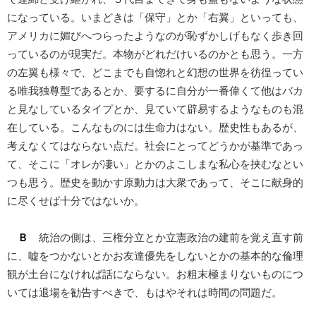
になっている。いまどきは「保守」とか「右翼」といっても、
アメリカに媚びへつらったようなのが恥ずかしげもなく歩き回
っているのが現実だ。本物がどれだけいるのかとも思う。一方
の左翼も様々で、どこまでも自惚れと幻想の世界を彷徨ってい
る唯我独尊型であるとか、要するに自分が一番偉くて他はバカ
と見なしているタイプとか、見ていて辟易するようなものも混
在している。こんなものには生命力はない。歴史性もあるが、
考えなくてはならない点だ。社会にとってどうかが基準であっ
て、そこに「オレが凄い」とかのよこしまな私心を挟むなとい
つも思う。歴史を動かす原動力は大衆であって、そこに献身的
に尽くせば十分ではないか。
Ｂ
統治の側は、三権分立とか立憲政治の建前を覚え直す前
に、嘘をつかないとかお友達優先をしないとかの基本的な倫理
観が土台になければ話にならない。お粗末極まりないものにつ
いては退場を勧告すべきで、もはやそれは時間の問題だ。