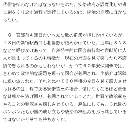
代償を払わなければならないものだ。安倍政府が誤魔化しや逃
亡劇をくり返す過程で進行しているのは、統治の崩壊にほかな
らない。
Ｃ
官邸前も連日たいへんな数の群衆が押しかけているが、
１８日の新宿駅西口も相当数が詰めかけていた。近年はＳＮＳ
などで呼びかけあって、自然発生的に国会前行動や官邸前に人
人が集まってくるのも特徴だ。現在の局面を見て笑ったら不謹
慎で怒られるのかもしれないが、かつて６０年安保闘争では、
きわめて政治的な課題を巡って国会が包囲され、岸信介は退陣
に追い込まれた。それと比べて６０年後の今日を見て脱力させ
られるのは、孫である安倍晋三の場合、情けなくなるほど低俗
な疑惑から逃げ回り、包囲されていることだ。世襲で政治家を
やることの罪深さも感じさせている。麻生にしても、３代目の
ボンボンたちが国の成り立ちや統治の枠組みをぶっ壊している
ではないかと巷でも持ちきりだ。