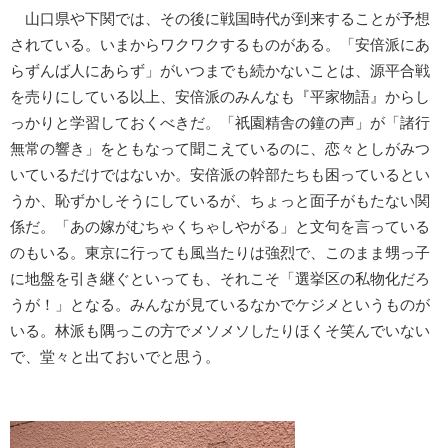
山口県や下関では、その後に戦国時代が到来することが予想
されている。いまからワクワクするものがある。「安倍派にあ
らずんば人にあらず」がいつまでも続かないことは、源平合戦
を売りにしている以上、安倍派のみんなも『平家物語』からし
っかりと学習しておくべきだ。「祇園精舎の鐘の声」が「諸行
無常の響き」をともなって聞こえているのに、恋々としがみつ
いているだけではないか。安倍派の幹部たちも困っているとい
うか、恥ずかしそうにしているが、ちょっと面子がもたない関
係だ。「あの嫁がむちゃくちゃしやがる」と文句を言っている
のもいる。東京に行っても風当たりは強烈で、このまま甥っ子
に地盤を引き継ぐといっても、それこそ「選挙区の私物化だろ
うが！」となる。みんなが見ているなかでケジメというものが
いる。林派も隅っこの方でメソメソしたりほくそ笑んでいない
で、堂々と出ておいでと思う。