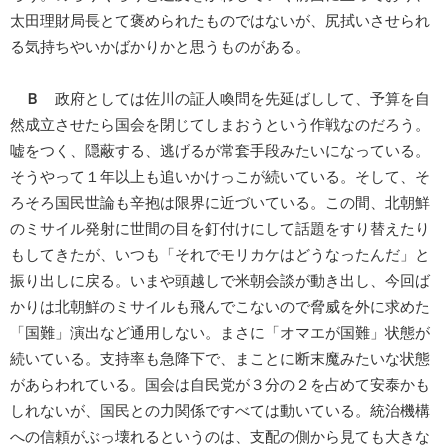
太田理財局長とて褒められたものではないが、尻拭いさせられ
る気持ちやいかばかりかと思うものがある。
Ｂ
政府としては佐川の証人喚問を先延ばしして、予算を自
然成立させたら国会を閉じてしまおうという作戦なのだろう。
嘘をつく、隠蔽する、逃げるが常套手段みたいになっている。
そうやって１年以上も追いかけっこが続いている。そして、そ
ろそろ国民世論も辛抱は限界に近づいている。この間、北朝鮮
のミサイル発射に世間の目を釘付けにして話題をすり替えたり
もしてきたが、いつも「それでモリカケはどうなったんだ」と
振り出しに戻る。いまや頭越しで米朝会談が動き出し、今回ば
かりは北朝鮮のミサイルも飛んでこないので脅威を外に求めた
「国難」演出など通用しない。まさに「オマエが国難」状態が
続いている。支持率も急降下で、まことに断末魔みたいな状態
があらわれている。国会は自民党が３分の２を占めて安泰かも
しれないが、国民との力関係ですべては動いている。統治機構
への信頼がぶっ壊れるというのは、支配の側から見ても大きな