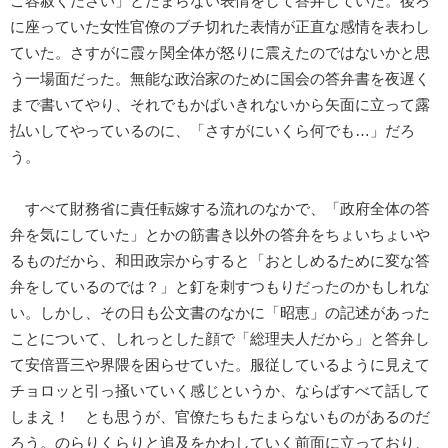
ご容赦ください」とたまらない表情をして答弁していた。後ろ
に座っていた女性官僚のブチ切れた表情が正直な感情を表わし
ていた。さすがに霞ヶ関全体が怒りに震えたのではないかと思
う一場面だった。無能な政治家のために国会の答弁書を夜遅く
まで書いてやり、それでもかばいきれないから矢面に立って露
払いしてやっているのに、「さすがにいくら何でも…」だろ
う。
すべて財務省に責任転嫁する流れのなかで、「政府全体の答
弁を気にしていた」とかの筋書き以外の答弁をちょいちょいや
るものだから、和田政宗からすると「おとしめるために変な答
弁をしているのでは？」と釘を刺すつもりだったのかもしれな
い。しかし、その日も公文書のなかに「昭恵」の記述があった
ことについて、しれっとした顔で「総理夫人だから」と答弁し
て安倍晋三や界隈を困らせていた。服従しているように見えて
チョロッと引っ掻いていく感じというか、ならばすべて話して
しまえ！ とも思うが、官僚たちもたまらないものがあるのだ
ろう。のらりくらりと追及をかわしていく前面に立っており、