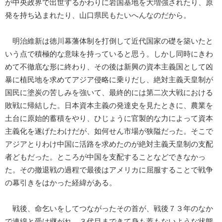
が中央政界で出世するかわりに岩国基地を大増強されたり、原
発を持ち込まれたり、山口県民もたいへんなのだから。
明治維新は徳川幕藩体制を打倒して近代国家の礎を築いたと
いう点で積極的な意味を持っていると思う。しかし同時にきわ
めて不徹底な形に終わり、その後は新興の資本主義国として凶
暴に植民地を求めてアジア侵略に乗りだし、絶対主義天皇制が
国民に塗炭の苦しみを強いて、最終的には第二次大戦における
敗戦に帰結した。日本資本主義の発達史を見たときに、農業を
土台に原始的蓄積をやり、ひじょうに官製的な力によって資本
主義化を遂げたわけだが、如何せん市場が狭隘だった。そこで
アジアとりわけ中国に活路を求めたのが絶対主義天皇制の支配
者どもだった。ところが中国を支配することなどできなかっ
た。その撤退戦の過程で最後はアメリカに屈服することで戦争
の幕引きをはかった経緯がある。
戦後、命乞いをしてつながったその首が、戦後７３年のなか
で連綿と受け継がれ、３代目まできて身も蓋もないような状態