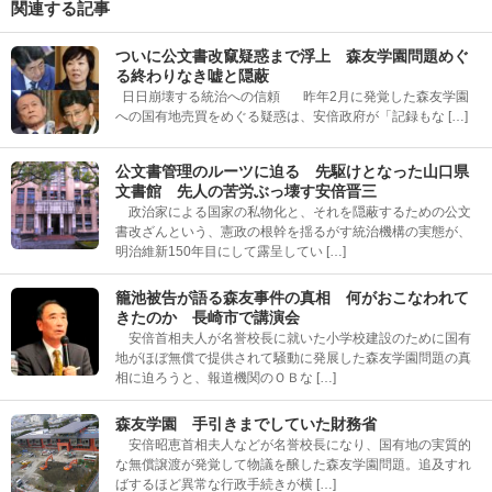
関連する記事
ついに公文書改竄疑惑まで浮上 森友学園問題めぐ
る終わりなき嘘と隠蔽
日日崩壊する統治への信頼 昨年2月に発覚した森友学園
への国有地売買をめぐる疑惑は、安倍政府が「記録もな […]
公文書管理のルーツに迫る 先駆けとなった山口県
文書館 先人の苦労ぶっ壊す安倍晋三
政治家による国家の私物化と、それを隠蔽するための公文
書改ざんという、憲政の根幹を揺るがす統治機構の実態が、
明治維新150年目にして露呈してい […]
籠池被告が語る森友事件の真相 何がおこなわれて
きたのか 長崎市で講演会
安倍首相夫人が名誉校長に就いた小学校建設のために国有
地がほぼ無償で提供されて騒動に発展した森友学園問題の真
相に迫ろうと、報道機関のＯＢな […]
森友学園 手引きまでしていた財務省
安倍昭恵首相夫人などが名誉校長になり、国有地の実質的
な無償譲渡が発覚して物議を醸した森友学園問題。追及すれ
ばするほど異常な行政手続きが横 […]