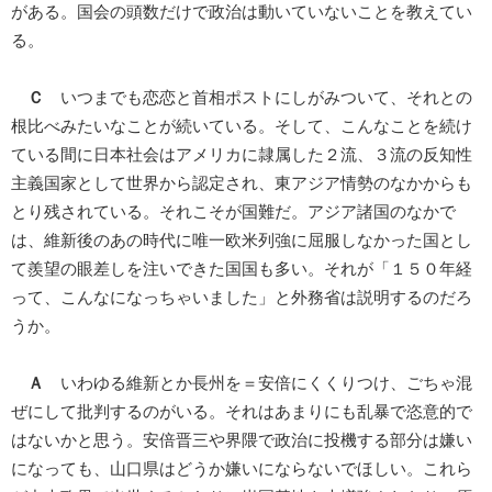
がある。国会の頭数だけで政治は動いていないことを教えてい
る。
Ｃ
いつまでも恋恋と首相ポストにしがみついて、それとの
根比べみたいなことが続いている。そして、こんなことを続け
ている間に日本社会はアメリカに隷属した２流、３流の反知性
主義国家として世界から認定され、東アジア情勢のなかからも
とり残されている。それこそが国難だ。アジア諸国のなかで
は、維新後のあの時代に唯一欧米列強に屈服しなかった国とし
て羨望の眼差しを注いできた国国も多い。それが「１５０年経
って、こんなになっちゃいました」と外務省は説明するのだろ
うか。
Ａ
いわゆる維新とか長州を＝安倍にくくりつけ、ごちゃ混
ぜにして批判するのがいる。それはあまりにも乱暴で恣意的で
はないかと思う。安倍晋三や界隈で政治に投機する部分は嫌い
になっても、山口県はどうか嫌いにならないでほしい。これら