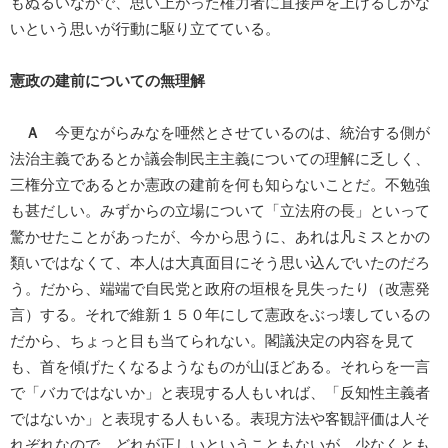
もぬるいなかで、思い上がった権力者に直接声を上げるしかな
いという思いが行動に駆り立てている。
憲政の建前についての無理解
Ａ
今更ながらみなを唖然とさせているのは、統治する側が
法治主義であるとか議会制民主主義についての理解に乏しく、
三権分立であるとか憲政の建前を何も知らないことだ。不勉強
も甚だしい。みずからの立場について「立法府の長」といって
驚かせたことがあったが、今から思うに、あれは凡ミスとかの
類いではなくて、本人は大真面目にそう思い込んでいたのだろ
う。だから、端端で自民党と政府の垣根を見失ったり（改憲発
言）する。それで維新１５０年にして憲政をぶっ壊しているの
だから、ちょっと目も当てられない。閣議決定の内容を見て
も、首を傾げたくなるようなものが山ほどある。それらを一言
で「バカではないか」と表現する人もいれば、「反知性主義者
ではないか」と表現する人もいる。表現方法や客観評価は人そ
れぞれなので、どれが正しいということもないが、少なくとも