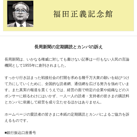
長周新聞の定期購読とカンパの訴え
長周新聞は、いかなる権威に対しても書けない記事は一行もない人民の言論
機関として1955年に創刊されました。
すっかり行き詰まった戦後社会の打開を求める幾千万大衆の願いを結びつけ
て力にしていくために、全国的な読者網、通信網を広げる努力を強めていま
す。また真実の報道を貫くうえでは、経営の面で特定の企業や組織などのス
ポンサーに頼るわけにはいかず、一人一人の読者・支持者の皆さまの購読料
とカンパに依拠して経営を成り立たせるほかはありません。
ホームページの愛読者の皆さまに本紙の定期購読とカンパによるご協力を訴
えるものです。
■銀行振込口座番号