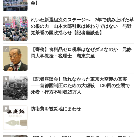
会】
れいわ新選組次のステージへ 7年で積み上げた草
の根の力 山本太郎引退は終わりではない 与野
党茶番の国政揺らせ【記者座談会】
【寄稿】食料品ゼロ税率はなぜダメなのか 元静
岡大学教授・税理士 湖東京至
【記者座談会】語れなかった東京大空襲の真実
――首都圏制圧のための大虐殺 130回の空襲で
死者・行方不明者25万人
防衛費を被災地にまわせ