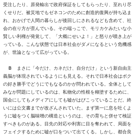
受注したり、原発輸出で政府保証をしてもらったり、至れり尽
くせりだ。被災地でもゼネコンのために創造的復興が持ち込ま
れ、おかげで人間の暮らしが後回しにされるなども含めて、社
会の在り方が歪んでいる。その端っこで、モリカケみたいな小
賢しい利権が発覚して、「大概にせいよ！」と怒りが噴き上が
っている。こんな状態では日本社会がダメになるという危機感
が、世論となって広がっている。
Ｂ
まさに「今だけ、カネだけ、自分だけ」という新自由主
義脳が体現されているようにも見える。それで日本社会はボク
の好き勝手でどうにでもなるのかが問われている。全体として
みなが問題にしているのは、私物化の性根を糊塗するために、
国会にしてもメディアにしても嘘がはびこっていることだ。終
いには公文書までが改ざんされていた。まず第一に息を吐くよ
うに嘘をつく脳味噌の構造というのは、その育ちと併せて検証
すべきものがある。目先の対応や利害に目を奪われて、局面を
フェイクするために嘘が口をついて出てくる。しかし、都合良