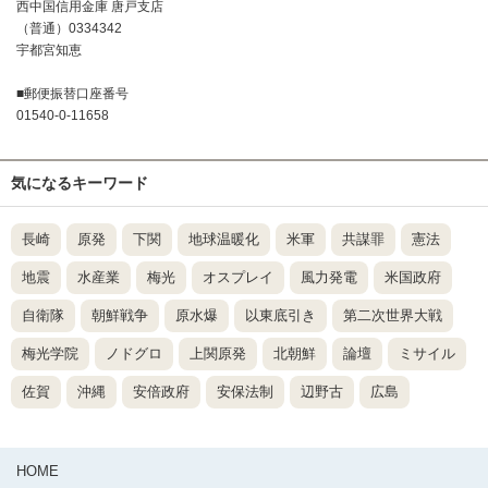
西中国信用金庫 唐戸支店
（普通）0334342
宇都宮知恵
■郵便振替口座番号
01540-0-11658
気になるキーワード
長崎
原発
下関
地球温暖化
米軍
共謀罪
憲法
地震
水産業
梅光
オスプレイ
風力発電
米国政府
自衛隊
朝鮮戦争
原水爆
以東底引き
第二次世界大戦
梅光学院
ノドグロ
上関原発
北朝鮮
論壇
ミサイル
佐賀
沖縄
安倍政府
安保法制
辺野古
広島
HOME