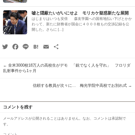
嘘と隠蔽たいがいにせよ モリカケ疑惑新たな展開
はじまりはいつも安倍 森友学園への国有地払い下げとかか
わって、新たに財務省が国会に４０００枚もの交渉記録を公
開した。さらに […]
Twitter
Facebook
Line
Hatena
Email
共
有
←
全米3000校18万人の高校生がデモ 「銃でなく人を守れ」 フロリダ
乱射事件から1ヶ月
信頼する教員が次々に… 梅光学院中高校でお別れ式
→
コメントを残す
メールアドレスが公開されることはありません。なお、コメントは承認制で
す。
コメント