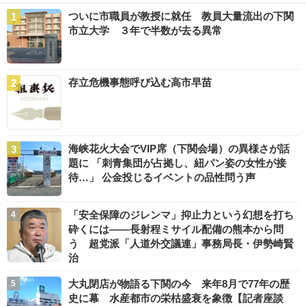
ついに市職員が教授に就任 教員大量流出の下関
市立大学 ３年で半数が去る異常
存立危機事態呼び込む高市早苗
海峡花火大会でVIP席（下関会場）の異様さが話
題に 「刺青集団が占拠し、紐パン姿の女性が接
待…」 公金投じるイベントの品性問う声
「安全保障のジレンマ」抑止力という幻想を打ち
砕くには――長射程ミサイル配備の熊本から問
う 超党派「人道外交議連」事務局長・伊勢崎賢
治
大丸閉店が物語る下関の今 来年8月で77年の歴
史に幕 水産都市の栄枯盛衰を象徴【記者座談