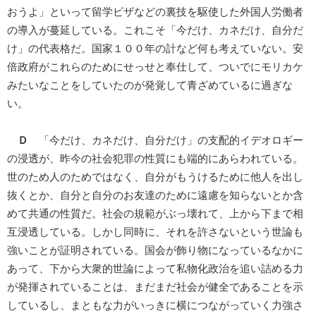
おうよ」といって留学ビザなどの裏技を駆使した外国人労働者
の導入が蔓延している。これこそ「今だけ、カネだけ、自分だ
け」の代表格だ。国家１００年の計など何も考えていない。安
倍政府がこれらのためにせっせと奉仕して、ついでにモリカケ
みたいなことをしていたのが発覚して青ざめているに過ぎな
い。
Ｄ
「今だけ、カネだけ、自分だけ」の支配的イデオロギー
の浸透が、昨今の社会犯罪の性質にも端的にあらわれている。
世のため人のためではなく、自分がもうけるために他人を出し
抜くとか、自分と自分のお友達のために遠慮を知らないとか含
めて共通の性質だ。社会の規範がぶっ壊れて、上から下まで相
互浸透している。しかし同時に、それを許さないという世論も
強いことが証明されている。国会が飾り物になっているなかに
あって、下から大衆的世論によって私物化政治を追い詰める力
が発揮されていることは、まだまだ社会が健全であることを示
しているし、まともな力がいっきに横につながっていく力強さ