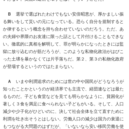
Ｂ
選挙で選ばれたわけでもない安倍昭恵が、厚かましい振
る舞いをして災いの元になっている。恐らく自分を規制すると
か律するという概念を持ち合わせていないのだろう。ただ、あ
の夫婦や界隈のお友達に限った話として片付けることもできな
い。徹底的に真相を解明して、罪が明らかになったときには監
獄に放り込むのが筋だろうが、このような私物化政治がはびこ
った土壌を暴かなくては片手落ちだ。第２、第３の私物化政府
が登場するというのではたまらない。
Ａ
いまや利潤追求のためには世の中や国民がどうなろうが
知ったことかというのが経済界でも主流で、経団連などは最た
るものだ。子ども食堂などを見ても明らかなように、貧困化が
著しく３食を満足に食べられない子どもがいる。そして、人口
減少や少子化がひどいのに、決して社会全体を立て直すために
利潤を吐き出そうとはしない。労働人口の減少は国力の衰退に
もつながる大問題のはずだが、「いないなら安い移民労働を使