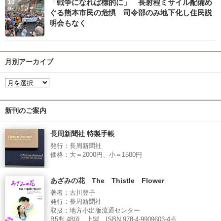
「戦争になれば標的に」 長射程ミサイル配備め
ぐる熊本市民の危惧 司令部のみ地下化し住民説
明会もなく
月別アーカイブ
新刊のご案内
長周新聞社 特製手帳
発行：長周新聞社
価格：大＝2000円、小＝1500円
あざみの花 The Thistle Flower
著者：古川豊子
発行：長周新聞社
取扱：地方小出版流通センター
B5判 48項 上製 ISBN 978-4-9909603-4-6