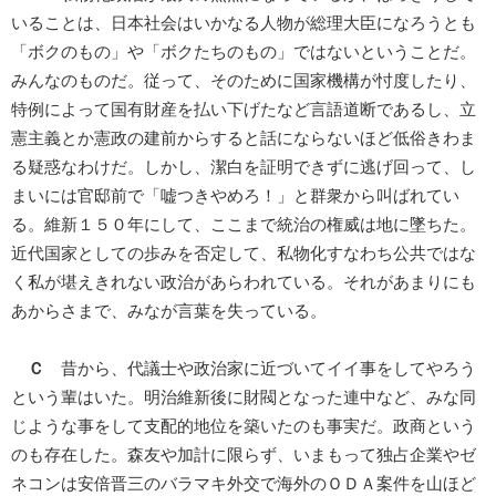
いることは、日本社会はいかなる人物が総理大臣になろうとも
「ボクのもの」や「ボクたちのもの」ではないということだ。
みんなのものだ。従って、そのために国家機構が忖度したり、
特例によって国有財産を払い下げたなど言語道断であるし、立
憲主義とか憲政の建前からすると話にならないほど低俗きわま
る疑惑なわけだ。しかし、潔白を証明できずに逃げ回って、し
まいには官邸前で「嘘つきやめろ！」と群衆から叫ばれてい
る。維新１５０年にして、ここまで統治の権威は地に墜ちた。
近代国家としての歩みを否定して、私物化すなわち公共ではな
く私が堪えきれない政治があらわれている。それがあまりにも
あからさまで、みなが言葉を失っている。
Ｃ
昔から、代議士や政治家に近づいてイイ事をしてやろう
という輩はいた。明治維新後に財閥となった連中など、みな同
じような事をして支配的地位を築いたのも事実だ。政商という
のも存在した。森友や加計に限らず、いまもって独占企業やゼ
ネコンは安倍晋三のバラマキ外交で海外のＯＤＡ案件を山ほど