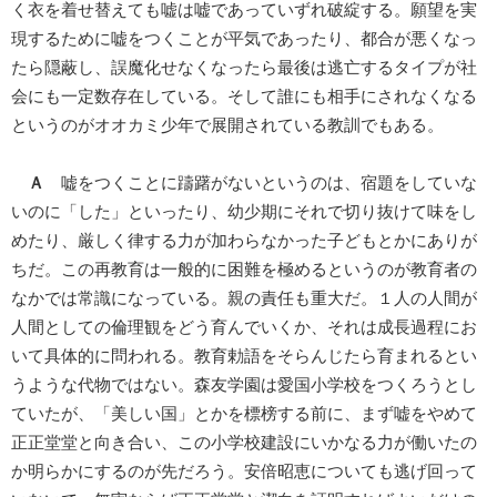
く衣を着せ替えても嘘は嘘であっていずれ破綻する。願望を実
現するために嘘をつくことが平気であったり、都合が悪くなっ
たら隠蔽し、誤魔化せなくなったら最後は逃亡するタイプが社
会にも一定数存在している。そして誰にも相手にされなくなる
というのがオオカミ少年で展開されている教訓でもある。
Ａ
嘘をつくことに躊躇がないというのは、宿題をしていな
いのに「した」といったり、幼少期にそれで切り抜けて味をし
めたり、厳しく律する力が加わらなかった子どもとかにありが
ちだ。この再教育は一般的に困難を極めるというのが教育者の
なかでは常識になっている。親の責任も重大だ。１人の人間が
人間としての倫理観をどう育んでいくか、それは成長過程にお
いて具体的に問われる。教育勅語をそらんじたら育まれるとい
うような代物ではない。森友学園は愛国小学校をつくろうとし
ていたが、「美しい国」とかを標榜する前に、まず嘘をやめて
正正堂堂と向き合い、この小学校建設にいかなる力が働いたの
か明らかにするのが先だろう。安倍昭恵についても逃げ回って