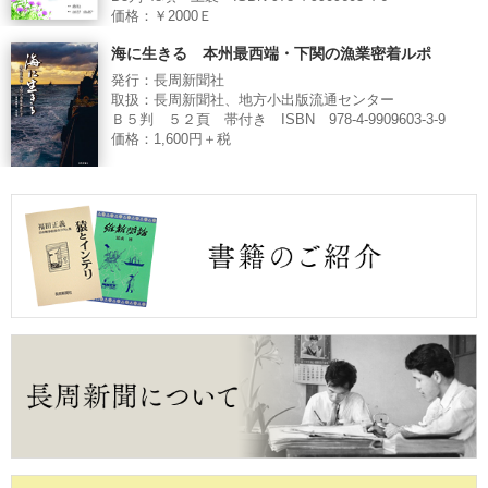
価格：￥2000Ｅ
海に生きる 本州最西端・下関の漁業密着ルポ
発行：長周新聞社
取扱：長周新聞社、地方小出版流通センター
Ｂ５判 ５２頁 帯付き ISBN 978-4-9909603-3-9
価格：1,600円＋税