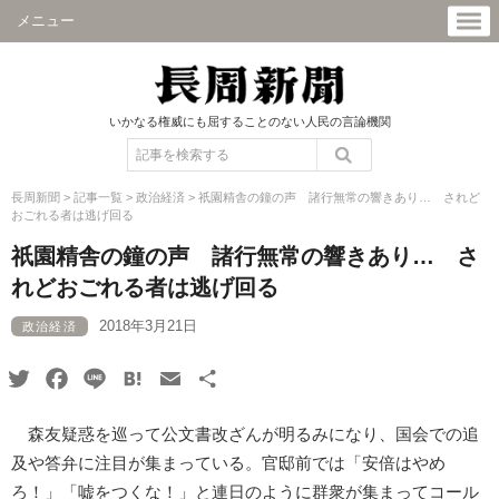
メニュー
いかなる権威にも屈することのない人民の言論機関
長周新聞
>
記事一覧
>
政治経済
>
祇園精舎の鐘の声 諸行無常の響きあり… されど
おごれる者は逃げ回る
祇園精舎の鐘の声 諸行無常の響きあり… さ
れどおごれる者は逃げ回る
2018年3月21日
政治経済
Twitter
Facebook
Line
Hatena
Email
共
有
森友疑惑を巡って公文書改ざんが明るみになり、国会での追
及や答弁に注目が集まっている。官邸前では「安倍はやめ
ろ！」「嘘をつくな！」と連日のように群衆が集まってコール