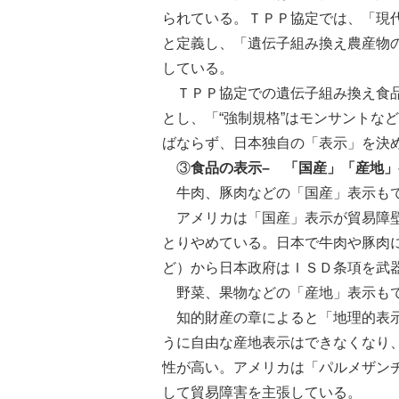
られている。ＴＰＰ協定では、「現
と定義し、「遺伝子組み換え農産物
している。
ＴＰＰ協定での遺伝子組み換え食品
とし、「“強制規格”はモンサントな
ばならず、日本独自の「表示」を決
③
食品の表示– 「国産」「産地
牛肉、豚肉などの「国産」表示も
アメリカは「国産」表示が貿易障壁
とりやめている。日本で牛肉や豚肉
ど）から日本政府はＩＳＤ条項を武
野菜、果物などの「産地」表示も
知的財産の章によると「地理的表示
うに自由な産地表示はできなくなり
性が高い。アメリカは「パルメザン
して貿易障害を主張している。