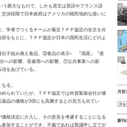
という膨大なもので、しかも原文は英語やフランス語
。交渉段階で日本政府はアメリカの植民地的な扱いに
、学者でつくるチームが最近ＴＰＰ協定の全文を分
内容をもとに、ＴＰＰ協定が日本の国民生活にどのよ
。
伝子組み換え食品、③食品の表示– 『国産』『産
分への影響、⑥雇用への影響、⑦公共事業への影
条項をあげている。
くなる。
月別
められていたが、ＴＰＰ協定では外資製薬会社が価
医薬品の価格が3倍にも高騰するとの見方も出てい
価格決定に介入し、その意見を考慮することになる
新刊
も参加することができ、不服であれば異議申し立てが