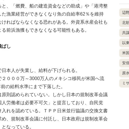
と、「燃費、船の建造資金などの助成」や「港湾整
辺
した漁業経営ができなくなり魚の自給率62％を維持
なければならなくなる恐れがある。外資系水産会社も
北
よる前浜漁獲もできなくなる可能性もある。
共
以
飛ばし
米
安
日本人が失業し、給料が下げられる。
原
２０００万～3000万人のメキシコ移民が米国へ流
ミ
2年前の給料水準にまで下落した。
原則認められていない。しかし日本の規制改革会議
国人労働者は必要不可欠」と提言しており、自民党
け入れを認めている。ＴＰＰ日米並行協議の交換文書
求め、規制改革会議に付託し、日本政府は規制改革会
」となっている。