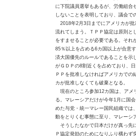
に下院議員選挙もあるが、労働組合
しないことを表明しており、議会で
2018年2月3日までにアメリカが
流れてしまう。ＴＰＰ協定は原則と
をすませることが必要である。それ
85％以上を占める6カ国以上が合意
済大国優先のルールであることを示
がＧＤＰの8割近くを占めており、
ＰＰを批准しなければアメリカでの
カが批准しなくても破棄となる。
現在のところ参加12カ国は、アメ
る。マレーシアだけが今年1月に国
めた与党・統一マレー国民組織では
動をとりくむ事態に至り、マレーシ
そうしたなかで日本だけが真っ先に
Ｐ協定発効のためになりふり構わず