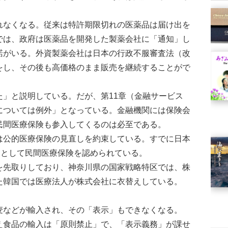
なくなる。従来は特許期限切れの医薬品は届け出を
では、政府は医薬品を開発した製薬会社に「通知」し
諾がいる。外資製薬会社は日本の行政不服審査法（改
をし、その後も高価格のまま販売を継続することがで
」と説明している。だが、第11章（金融サービス
については例外」となっている。金融機関には保険会
民間医療保険も参入してくるのは必至である。
公的医療保険の見直しを約束している。すでに日本
品として民間医療保険を認められている。
先取りしており、神奈川県の国家戦略特区では、株
た韓国では医療法人が株式会社に衣替えしている。
麦などが輸入され、その「表示」もできなくなる。
食品の輸入は「原則禁止」で、「表示義務」が課せ