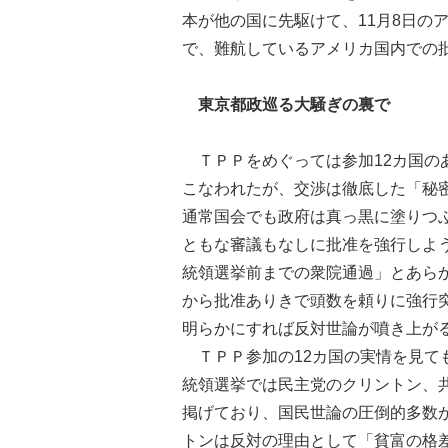
本が他の国に先駆けて、11月8日の
で、難航しているアメリカ国内での
東京都政巡る大騒ぎの裏で
ＴＰＰをめぐっては参加12カ国のあ
こなわれたが、交渉は徹底した「秘
通常国会でも政府は真っ黒に塗りつ
ともな審議もなしに批准を強行しよ
統領選挙前までの衆院通過」とあら
から批准ありきで頭数を頼りに強行
明らかにすれば反対世論が噴き上が
ＴＰＰ参加の12カ国の実情を見て
統領選挙では民主党のクリントン、
掲げており、国民世論の圧倒的多数
トンは反対の理由として「貧富の格