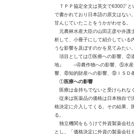
ＴＰＰ協定全文は英文で6300㌻
で書かれており日本語の原文はない
甘んじていたことをうかがわせる。
元農林水産大臣の山田正彦や弁護士
析して、小冊子にして紹介している
うな影響を及ぼすのかを見てみたい
項目としては①医療への影響、②遺
地』 –④農作物への影響、⑤水産
響、⑧知的財産への影響、⑨ＩＳＤ
①
医療への影響
医療は金持ちでないと受けられな
従来は医薬品の価格は日本独自で決
格決定に介入してくる。その結果、
る。
独立機関をもうけて外資製薬会社が
とし、「価格決定に外資の製薬会社