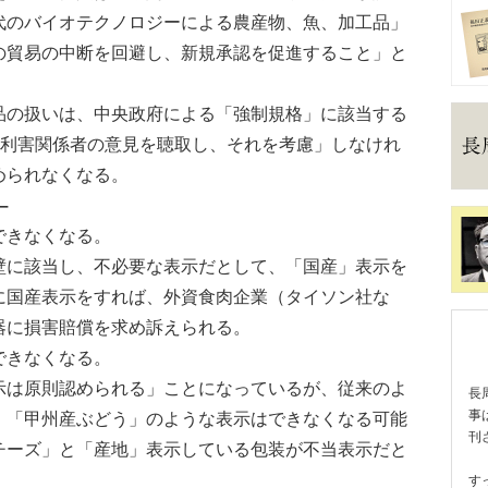
代のバイオテクノロジーによる農産物、魚、加工品」
の貿易の中断を回避し、新規承認を促進すること」と
の扱いは、中央政府による「強制規格」に該当する
ど利害関係者の意見を聴取し、それを考慮」しなけれ
められなくなる。
」–
できなくなる。
に該当し、不必要な表示だとして、「国産」表示を
に国産表示をすれば、外資食肉企業（タイソン社な
器に損害賠償を求め訴えられる。
できなくなる。
は原則認められる」ことになっているが、従来のよ
長
事
、「甲州産ぶどう」のような表示はできなくなる可能
刊
チーズ」と「産地」表示している包装が不当表示だと
す