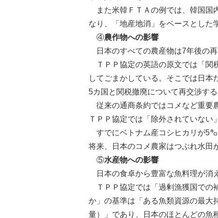
また米韓ＦＴＡの例では、韓国国内
なり、「地産地消」をベースとした
④
農作物への影響
日本のすべての農産物は7年後の再
ＴＰＰ協定の英語の原文では「関税
してごまかしている。そこでは日本
5カ国と関税撤廃について再交渉す
従来の通商条約ではコメなど重要農
ＴＰＰ協定では「除外されていない
すでにベトナム産コシヒカリが5㌔
将来、日本のコメ農家はつぶれ水田
⑤
水産物への影響
日本の食卓から豊富な魚料理が消
ＴＰＰ協定では「過剰漁獲国での補
か」の基準は「ある魚類資源の最大
量）」であり、日本のほとんどの魚