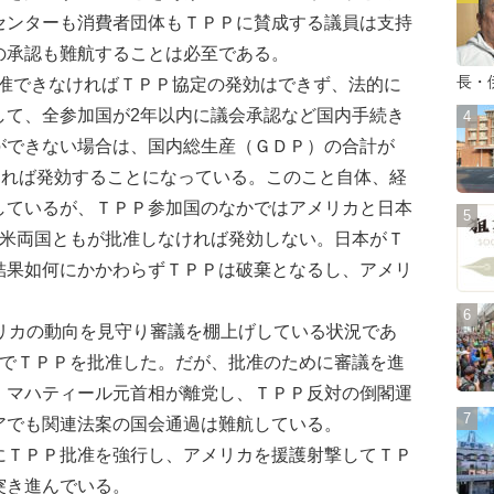
センターも消費者団体もＴＰＰに賛成する議員は支持
の承認も難航することは必至である。
長・
批准できなければＴＰＰ協定の発効はできず、法的に
して、全参加国が2年以内に議会承認など国内手続き
ができない場合は、国内総生産（ＧＤＰ）の合計が
すれば発効することになっている。このこと自体、経
しているが、ＴＰＰ参加国のなかではアメリカと日本
日米両国ともが批准しなければ発効しない。日本がＴ
結果如何にかかわらずＴＰＰは破棄となるし、アメリ
リカの動向を見守り審議を棚上げしている状況であ
会でＴＰＰを批准した。だが、批准のために審議を進
、マハティール元首相が離党し、ＴＰＰ反対の倒閣運
アでも関連法案の国会通過は難航している。
ＴＰＰ批准を強行し、アメリカを援護射撃してＴＰ
突き進んでいる。