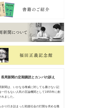
長周新聞の定期購読とカンパの訴え
周新聞は、いかなる権威に対しても書けない記
は一行もない人民の言論機関として1955年に創
されました。
っかり行き詰まった戦後社会の打開を求める幾