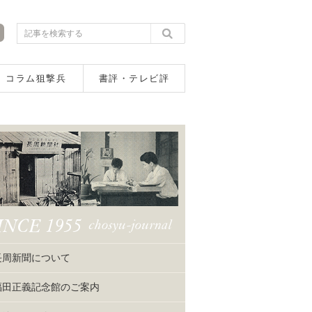
コラム狙撃兵
書評・テレビ評
長周新聞について
福田正義記念館のご案内