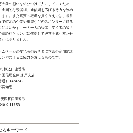
万大衆の願いを結びつけて力にしていくため
、全国的な読者網、通信網を広げる努力を強め
います。また真実の報道を貫くうえでは、経営
面で特定の企業や組織などのスポンサーに頼る
けにはいかず、一人一人の読者・支持者の皆さ
の購読料とカンパに依拠して経営を成り立たせ
ほかはありません。
ームページの愛読者の皆さまに本紙の定期購読
カンパによるご協力を訴えるものです。
銀行振込口座番号
中国信用金庫 唐戸支店
通）0334342
都宮知恵
郵便振替口座番号
540-0-11658
なるキーワード