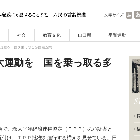
社会
教育文化
山口県
平和運動
大運動を 国を乗っ取る多国籍企業
大運動を 国を乗っ取る多
会で、環太平洋経済連携協定（ＴＰＰ）の承認案と
置付け、ＴＰＰ批准を強行する構えを見せている。日