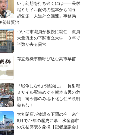
いう幻想を打ち砕くには――長射
程ミサイル配備の熊本から問う
超党派「人道外交議連」事務局
伊勢崎賢治
ついに市職員が教授に就任 教員
大量流出の下関市立大学 ３年で
半数が去る異常
存立危機事態呼び込む高市早苗
「戦争になれば標的に」 長射程
ミサイル配備めぐる熊本市民の危
惧 司令部のみ地下化し住民説明
会もなく
大丸閉店が物語る下関の今 来年
8月で77年の歴史に幕 水産都市
の栄枯盛衰を象徴【記者座談会】