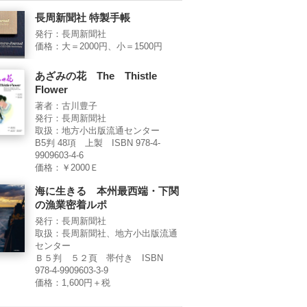
長周新聞社 特製手帳
発行：長周新聞社
価格：大＝2000円、小＝1500円
あざみの花 The Thistle
Flower
著者：古川豊子
発行：長周新聞社
取扱：地方小出版流通センター
B5判 48項 上製 ISBN 978-4-
9909603-4-6
価格：￥2000Ｅ
海に生きる 本州最西端・下関
の漁業密着ルポ
発行：長周新聞社
取扱：長周新聞社、地方小出版流通
センター
Ｂ５判 ５２頁 帯付き ISBN
978-4-9909603-3-9
価格：1,600円＋税