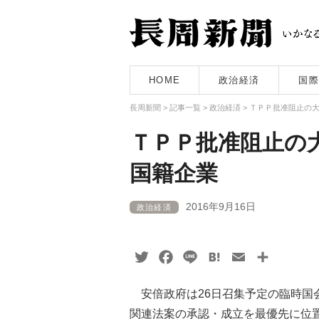
HOME
政治経済
国際
長周新聞
>
記事一覧
>
政治経済
>
ＴＰＰ批准阻止の
ＴＰＰ批准阻止の
国籍企業
2016年9月16日
政治経済
Twitter
Facebook
Line
Hatena
Email
共
有
安倍政府は26日召集予定の臨時国
関連法案の承認・成立を最優先に位