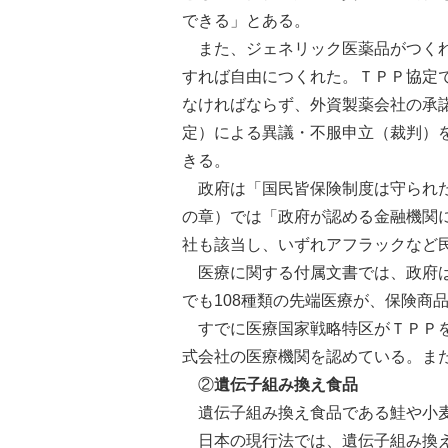
できる」とある。
また、ジェネリック医薬品がつくれ
すれば自由につくれた。ＴＰＰ協定
なければならず、外資製薬会社の承
定）による異議・不服申立（裁判）
きる。
政府は「国民皆保険制度は守られた
の章）では「政府が認める金融機関
社も該当し、いずれアフラックなど
医療に関する付属文書では、政府は
でも108種類の先端医療が、保険商
すでに医療国家戦略特区がＴＰＰを
式会社の医療機関を認めている。ま
②
遺伝子組み換え食品
遺伝子組み換え食品である鮭や小
日本の現行法では、遺伝子組み換え