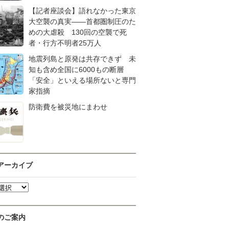
【記者座談会】語れなかった東京
大空襲の真実――首都圏制圧のた
めの大虐殺 130回の空襲で死
者・行方不明者25万人
地震列島と原発は共存できず 未
知も含め全国に6000もの断層
「安全」といえる場所ないと専門
家指摘
防衛費を被災地にまわせ
アーカイブ
のご案内