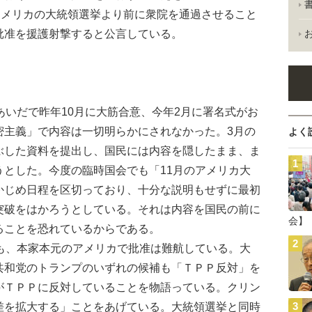
アメリカの大統領選挙より前に衆院を通過させること
批准を援護射撃すると公言している。
いだで昨年10月に大筋合意、今年2月に署名式がお
密主義」で内容は一切明らかにされなかった。3月の
よく
ぶした資料を提出し、国民には内容を隠したまま、ま
うとした。今度の臨時国会でも「11月のアメリカ大
かじめ日程を区切っており、十分な説明もせずに最初
突破をはかろうとしている。それは内容を国民の前に
会】
ることを恐れているからである。
も、本家本元のアメリカで批准は難航している。大
共和党のトランプのいずれの候補も「ＴＰＰ反対」を
がＴＰＰに反対していることを物語っている。クリン
差を拡大する」ことをあげている。大統領選挙と同時