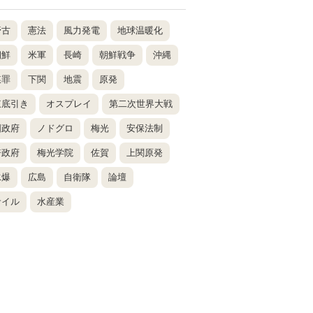
野古
憲法
風力発電
地球温暖化
朝鮮
米軍
長崎
朝鮮戦争
沖縄
謀罪
下関
地震
原発
東底引き
オスプレイ
第二次世界大戦
国政府
ノドグロ
梅光
安保法制
倍政府
梅光学院
佐賀
上関原発
水爆
広島
自衛隊
論壇
サイル
水産業