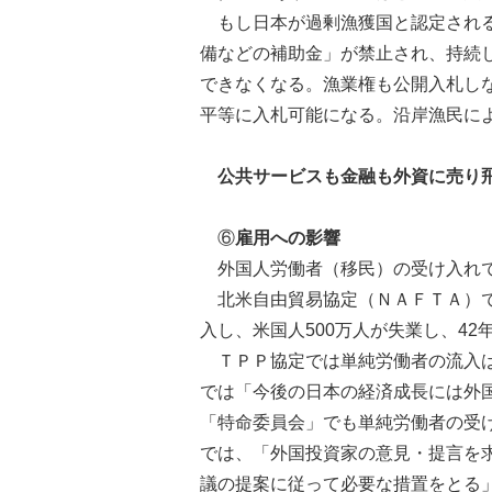
もし日本が過剰漁獲国と認定される
備などの補助金」が禁止され、持続
できなくなる。漁業権も公開入札し
平等に入札可能になる。沿岸漁民に
公共サービスも金融も外資に売り
⑥
雇用への影響
外国人労働者（移民）の受け入れで
北米自由貿易協定（ＮＡＦＴＡ）で
入し、米国人500万人が失業し、4
ＴＰＰ協定では単純労働者の流入は
では「今後の日本の経済成長には外
「特命委員会」でも単純労働者の受
では、「外国投資家の意見・提言を
議の提案に従って必要な措置をとる