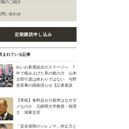
書籍のご紹介
お問い合わせ
定期購読申し込み
読まれている記事
れいわ新選組次のステージへ 7
年で積み上げた草の根の力 山本
太郎引退は終わりではない 与野
党茶番の国政揺らせ【記者座談
【寄稿】食料品ゼロ税率はなぜダ
メなのか 元静岡大学教授・税理
士 湖東京至
「安全保障のジレンマ」抑止力と