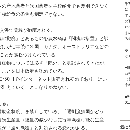
千
の産地業者と米国業者を学校給食でも差別できなく
に
学校給食の条例も制定できない。
て
の
わ
交渉で関税が撤廃される。
ま
の撤廃」とあるものを農水省は「関税の措置」と訳
る
だけが七年後に米国、カナダ、オーストラリアなどの
ホ
ることが義務づけられている。
と
産物については必ず「除外」と明記されてきたが、
■
」ことを日本政府も認めている。
西
㌘50円でインターネット販売され初めており、近い
（普
宇
が消えていくことになりかねない。
■
01
える。
助金制度」を禁止している。「過剰漁獲国かどう
持続生産量（総量の減少なしに毎年漁獲可能な生産
気に
種が「過剰漁獲」と判断される恐れがある。