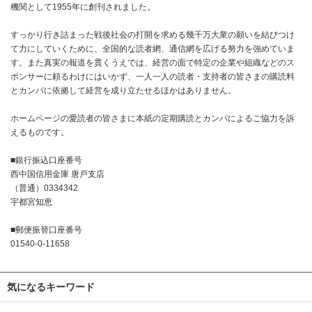
機関として1955年に創刊されました。
すっかり行き詰まった戦後社会の打開を求める幾千万大衆の願いを結びつけ
て力にしていくために、全国的な読者網、通信網を広げる努力を強めていま
す。また真実の報道を貫くうえでは、経営の面で特定の企業や組織などのス
ポンサーに頼るわけにはいかず、一人一人の読者・支持者の皆さまの購読料
とカンパに依拠して経営を成り立たせるほかはありません。
ホームページの愛読者の皆さまに本紙の定期購読とカンパによるご協力を訴
えるものです。
■銀行振込口座番号
西中国信用金庫 唐戸支店
（普通）0334342
宇都宮知恵
■郵便振替口座番号
01540-0-11658
気になるキーワード