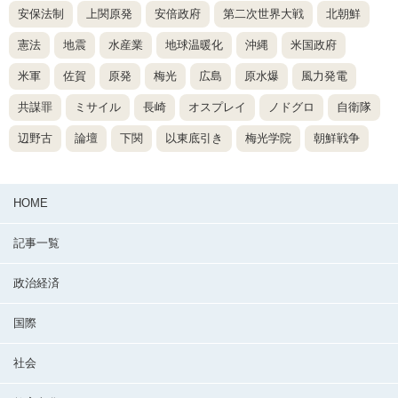
安保法制
上関原発
安倍政府
第二次世界大戦
北朝鮮
憲法
地震
水産業
地球温暖化
沖縄
米国政府
米軍
佐賀
原発
梅光
広島
原水爆
風力発電
共謀罪
ミサイル
長崎
オスプレイ
ノドグロ
自衛隊
辺野古
論壇
下関
以東底引き
梅光学院
朝鮮戦争
HOME
記事一覧
政治経済
国際
社会