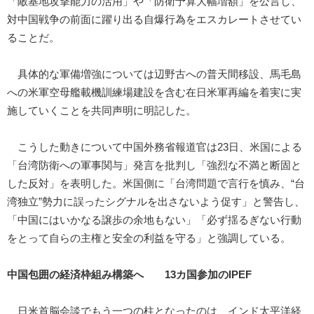
「敵基地攻撃能力の活用」や「防衛予算大幅増額」を公言し、
対中国戦争の前面に躍り出る自爆行為をエスカレートさせてい
ることだ。
具体的な軍備増強については辺野古への普天間移設、馬毛島
への米軍空母艦載機訓練場建設を含む在日米軍再編を着実に実
施していくことを共同声明に明記した。
こうした動きについて中国外務省報道官は23日、米国による
「台湾防衛への軍事関与」発言を批判し「強烈な不満と断固と
した反対」を表明した。米国側に「台湾問題で言行を慎み、“台
湾独立”勢力に誤ったシグナルを出さないよう促す」と警告し、
「中国にはいかなる譲歩の余地もない」「必ず揺るぎない行動
をとって自らの主権と安全の利益を守る」と強調している。
中国包囲の経済枠組み構築へ 13カ国参加のIPEF
日米首脳会談でもう一つの柱となったのは、インド太平洋経