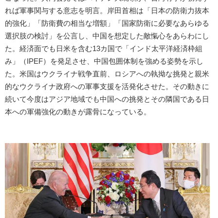
れば軍事関与する意志を明言。岸田首相は「日本の防衛力抜本
的強化」「防衛費の相当な増額」「国家防衛に必要なあらゆる
選択肢の検討」を公言し、中国を想定した敵愾心をあらわにし
た。経済面でも日米を含む13カ国で「インド太平洋経済枠組
み」（IPEF）を発足させ、中国包囲体制を強める姿勢を示し
た。米国はウクライナ戦争直前、ロシアへの執拗な挑発と親米
的なウクライナ政府への軍事支援を活発化させた。その動きに
続いて今度はアジア地域でも中国への挑発とその隣国である日
本への軍備強化の動きが露骨になっている。