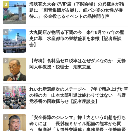
海峡花火大会でVIP席（下関会場）の異様さが話
題に 「刺青集団が占拠し、紐パン姿の女性が接
待…」 公金投じるイベントの品性問う声
大丸閉店が物語る下関の今 来年8月で77年の歴
史に幕 水産都市の栄枯盛衰を象徴【記者座談
会】
【寄稿】食料品ゼロ税率はなぜダメなのか 元静
岡大学教授・税理士 湖東京至
れいわ新選組次のステージへ 7年で積み上げた草
の根の力 山本太郎引退は終わりではない 与野
党茶番の国政揺らせ【記者座談会】
「安全保障のジレンマ」抑止力という幻想を打ち
砕くには――長射程ミサイル配備の熊本から問
う 超党派「人道外交議連」事務局長・伊勢崎賢