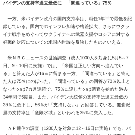
バイデンの支持率過去最低に 「間違っている」75％
一方、米バイデン政府の国内支持率は、就任1年半で最低を記
録している。国内でのインフレ加速や格差拡大、さらにウクラ
イナ戦争をめぐってウクライナへの武器支援やロシアに対する
好戦的対応についての米国内世論を反映したものといえる。
米ＮＢＣニュースの世論調査（成人1000人を対象に5月5～7
日、9～10日に実施）では、「米国は正しい方向へ進んでい
る」と答えた人が16％に留まる一方、「間違っている」と答え
た人は75％にのぼった。「間違っている」の回答が70％以上と
なったのは7カ月連続で、75％に達したのは調査を始めた過去
34年間で5度目。また、バイデン大統領の支持率は過去最低の
39％に低下し、56％が「支持しない」と回答している。無党派
層の支持率は「危険水域」といわれる35％に突入した。
ＡＰ通信の調査（1200人を対象に12～16日に実施）でも、バ