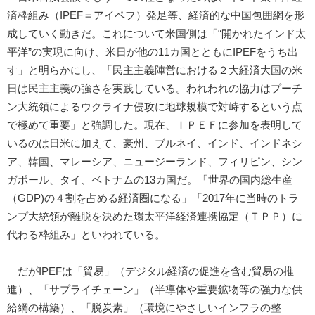
済枠組み（IPEF＝アイペフ）発足等、経済的な中国包囲網を形
成していく動きだ。これについて米国側は「“開かれたインド太
平洋”の実現に向け、米日が他の11カ国とともにIPEFをうち出
す」と明らかにし、「民主主義陣営における２大経済大国の米
日は民主主義の強さを実践している。われわれの協力はプーチ
ン大統領によるウクライナ侵攻に地球規模で対峙するという点
で極めて重要」と強調した。現在、ＩＰＥＦに参加を表明して
いるのは日米に加えて、豪州、ブルネイ、インド、インドネシ
ア、韓国、マレーシア、ニュージーランド、フィリピン、シン
ガポール、タイ、ベトナムの13カ国だ。「世界の国内総生産
（GDP)の４割を占める経済圏になる」「2017年に当時のトラ
ンプ大統領が離脱を決めた環太平洋経済連携協定（ＴＰＰ）に
代わる枠組み」といわれている。
だがIPEFは「貿易」（デジタル経済の促進を含む貿易の推
進）、「サプライチェーン」（半導体や重要鉱物等の強力な供
給網の構築）、「脱炭素」（環境にやさしいインフラの整