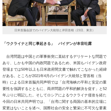
日米首脳会談でのバイデン大統領と岸田首相（23日、東京）
「ウクライナと同じ事起きる」 バイデンが本音吐露
台湾問題は中国との軍事衝突に直結するデリケートな問題で
あり、しかも中国の内政問題であるため、米国もバイデン政府
登場までは50年以上も日米政府間文書で触れてこなかった経緯
がある。ところが2021年4月のバイデン大統領と菅首相（当
時）による日米首脳共同声明では「台湾海峡の平和と安定の重
要性を強調するとともに、両岸問題の平和的解決を促す」と52
年ぶりに明記した。そしてロシアによるウクライナ侵攻を経た
今回の日米共同声明では、「台湾に関する両国の基本的立場に
変更はないことを述べ、国際社会の安全と繁栄に不可欠な要素