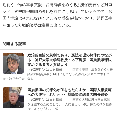
期化や巨額の軍事支援、台湾海峡をめぐる挑発的発言など対ロ
シア、対中国包囲網の強化を前面にうち出しているものの、米
国内世論はそれになびくどころか反発を強めており、起死回生
を狙った好戦的姿勢は裏目に出ている。
関連する記事
政治的言論の規制であり、憲法法理の解体につなが
る 神戸大学大学院教授・木下昌彦 国旗損壊罪法
案めぐる参考人質疑より
（2026年7月17日付掲載） 「国旗損壊罪」法案をめぐり参
議院内閣委員会が14日におこなった参考人質疑での木下昌
彦・神戸大学大学院法 […]
国旗損壊の犯罪化が何をもたらすか 国際人権規範
への大逆行 れいわ・伊勢崎賢治議員の国会質疑
（2026年7月13日付掲載） 「国旗を大切に思う国民感情」
を保護するためとして、「人に著しく不快、嫌悪の情を催さ
せるような方法」で公 […]