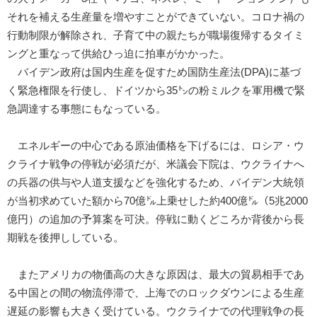
それを補える生産量を増やすことができていない。コロナ禍の
行動制限が解除され、子育て中の親たちが職場復帰するタイミ
ングと重なって供給ひっ迫に拍車がかかった。
バイデン政府は国内生産を促すため国防生産法(DPA)に基づ
く緊急権限を行使し、ドイツから35㌧の粉ミルクを軍用機で緊
急調達する事態にもなっている。
エネルギーの中心である原油価格を下げるには、ロシア・ウ
クライナ戦争の停戦が必須だが、米議会下院は、ウクライナへ
の兵器の供与や人道支援などを強化するため、バイデン大統領
が当初求めていた額から70億㌦上乗せした約400億㌦（5兆2000
億円）の追加の予算案を可決。停戦に動くどころか背後から長
期戦を後押ししている。
またアメリカの物価高の大きな原因は、最大の貿易相手であ
る中国との間の物流停滞で、上海でのロックダウンによる生産
遅延の影響も大きく受けている。ウクライナでの代理戦争の長