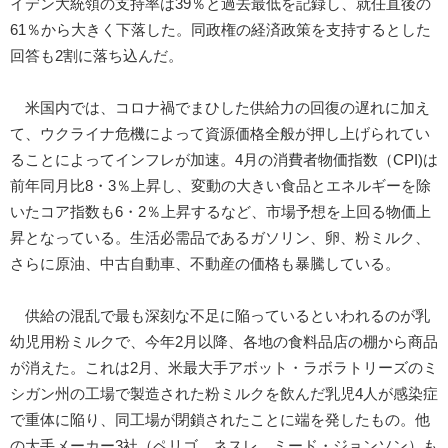
イデン大統領の支持率は39％と過去最低を記録し、就任直後の
61％から大きく下落した。同政権の経済政策を支持するとした
回答も2割に落ち込んだ。
米国内では、コロナ禍でまひした供給力の回復の遅れに加え
て、ウクライナ危機によって資源価格全般が押し上げられてい
ることによってインフレが加速。4月の消費者物価指数（CPI)は
前年同月比8・3％上昇し、変動の大きい食品とエネルギーを除
いたコア指数も6・2％上昇するなど、市場予想を上回る物価上
昇となっている。生活必需品であるガソリン、卵、粉ミルク、
さらに原油、中古自動車、不動産の価格も暴騰している。
供給の混乱で最も深刻な不足に陥っているといわれるのが乳
幼児用粉ミルクで、今年2月以降、各地の食料品店の棚から商品
が消えた。これは2月、米最大手アボット・ラボラトリーズのミ
シガン州の工場で製造された粉ミルクを飲んだ乳児4人が感染症
で重体に陥り、同工場が閉鎖されたことに端を発したもの。他
の大手メーカー3社（ペリゴ、ネスレ、ミード・ジョンソン）も