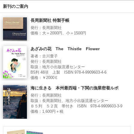
新刊のご案内
長周新聞社 特製手帳
発行：長周新聞社
価格：大＝2000円、小＝1500円
あざみの花 The Thistle Flower
著者：古川豊子
発行：長周新聞社
取扱：地方小出版流通センター
B5判 48項 上製 ISBN 978-4-9909603-4-6
価格：￥2000Ｅ
海に生きる 本州最西端・下関の漁業密着ルポ
発行：長周新聞社
取扱：長周新聞社、地方小出版流通センター
Ｂ５判 ５２頁 帯付き ISBN 978-4-9909603-3-9
価格：1,600円＋税