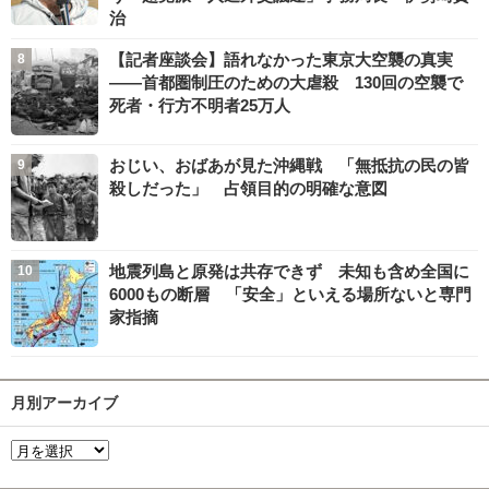
治
【記者座談会】語れなかった東京大空襲の真実
――首都圏制圧のための大虐殺 130回の空襲で
死者・行方不明者25万人
おじい、おばあが見た沖縄戦 「無抵抗の民の皆
殺しだった」 占領目的の明確な意図
地震列島と原発は共存できず 未知も含め全国に
6000もの断層 「安全」といえる場所ないと専門
家指摘
月別アーカイブ