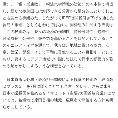
備）、「税・反腐敗」（税逃れや汚職の対策）の４本柱で構成
し、新たな参加国には対応できる分野から部分的にとりくむこ
とも認める枠組みだ。したがってIPEFは関税引き下げを通じた
貿易の推進にとりくむわけではない。同枠組みに関する声明は
「この枠組みは、我々の経済の強靭性、持続可能性、包摂性、
経済成長、公平性、競争力を高めることを目的としている。こ
のイニシアティブを通じて、我々は、地域に置ける協力、安
定、繁栄、開発、そして平和に貢献することを目指す」として
おり、要するにアジア地域で中国に対抗して日米の影響力を強
める足がかりにするような構想となっている。
日米首脳は外務・経済担当閣僚による協議の枠組み「経済版
２プラス２」を7月に開くことでも合意している。さらに来年、
日本が議長国を務めるＧ７サミット（主要7カ国首脳会議）につ
いては、被爆地で岸田首相の地元・広島市で開催する方針も明
らかにしている。