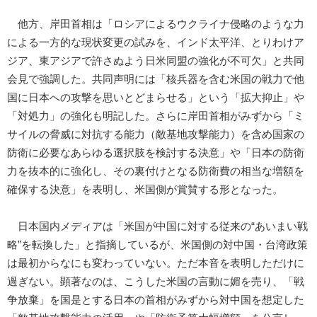
他方、岸田首相は「ロシアによるウクライナ侵略のような力
による一方的な現状変更の試みを、インド太平洋、とりわけア
ジア、東アジアで許さぬよう日米同盟の強化が不可欠」と共同
会見で強調した。共同声明には「核兵器を含む米国の戦力で他
国に日本への攻撃を思いとどまらせる」という「拡大抑止」や
「対処力」の強化も明記した。さらに岸田首相がみずから「ミ
サイルの脅威に対抗する能力（敵基地攻撃能力）を含め国家の
防衛に必要なあらゆる選択肢を検討する決意」や「日本の防衛
力を抜本的に強化し、その裏付けとなる防衛費の相当な増額を
確保する決意」を表明し、米国側が賞賛する形となった。
日本国内メディアは「米国が中国に対する従来の“あいまい戦
略”を転換した」と指摘しているが、米国側の対中国・台湾政策
は最初からなにも変わっていない。ただ本音を表明しただけに
過ぎない。顕著なのは、こうした米国の言動に媚を売り、「戦
争放棄」を国是とする日本の首相がみずから対中国を想定した