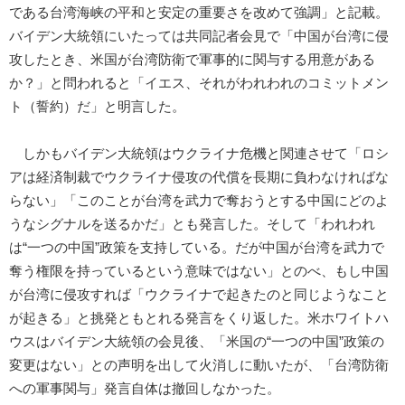
である台湾海峡の平和と安定の重要さを改めて強調」と記載。
バイデン大統領にいたっては共同記者会見で「中国が台湾に侵
攻したとき、米国が台湾防衛で軍事的に関与する用意がある
か？」と問われると「イエス、それがわれわれのコミットメン
ト（誓約）だ」と明言した。
しかもバイデン大統領はウクライナ危機と関連させて「ロシ
アは経済制裁でウクライナ侵攻の代償を長期に負わなければな
らない」「このことが台湾を武力で奪おうとする中国にどのよ
うなシグナルを送るかだ」とも発言した。そして「われわれ
は“一つの中国”政策を支持している。だが中国が台湾を武力で
奪う権限を持っているという意味ではない」とのべ、もし中国
が台湾に侵攻すれば「ウクライナで起きたのと同じようなこと
が起きる」と挑発ともとれる発言をくり返した。米ホワイトハ
ウスはバイデン大統領の会見後、「米国の“一つの中国”政策の
変更はない」との声明を出して火消しに動いたが、「台湾防衛
への軍事関与」発言自体は撤回しなかった。