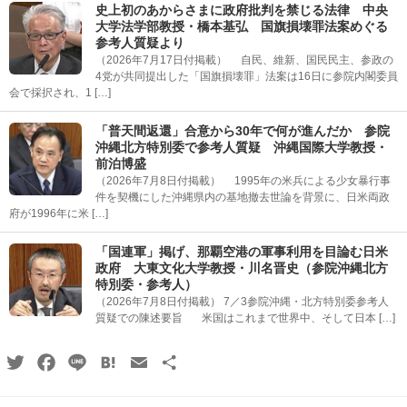
史上初のあからさまに政府批判を禁じる法律 中央
大学法学部教授・橋本基弘 国旗損壊罪法案めぐる
参考人質疑より
（2026年7月17日付掲載） 自民、維新、国民民主、参政の
4党が共同提出した「国旗損壊罪」法案は16日に参院内閣委員
会で採択され、1 […]
「普天間返還」合意から30年で何が進んだか 参院
沖縄北方特別委で参考人質疑 沖縄国際大学教授・
前泊博盛
（2026年7月8日付掲載） 1995年の米兵による少女暴行事
件を契機にした沖縄県内の基地撤去世論を背景に、日米両政
府が1996年に米 […]
「国連軍」掲げ、那覇空港の軍事利用を目論む日米
政府 大東文化大学教授・川名晋史（参院沖縄北方
特別委・参考人）
（2026年7月8日付掲載） 7／3参院沖縄・北方特別委参考人
質疑での陳述要旨 米国はこれまで世界中、そして日本 […]
Twitter
Facebook
Line
Hatena
Email
共
有