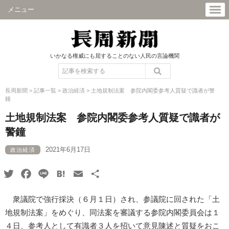
メニュー
いかなる権威にも屈することのない人民の言論機関
長周新聞
>
記事一覧
>
政治経済
>
土地規制法案 参院内閣委参考人質疑で識者が警
鐘
土地規制法案 参院内閣委参考人質疑で識者が
警鐘
2021年6月17日
政治経済
Twitter
Facebook
Line
Hatena
Email
共
有
衆議院で強行採決（６月１日）され、参議院に回された「土
地規制法案」をめぐり、同法案を審議する参院内閣委員会は１
４日、参考人として有識者３人を招いて意見陳述と質疑をおこ