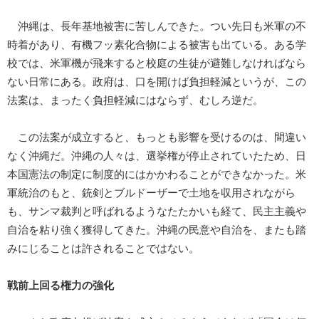
沖縄は、長年基地被害に苦しんできた。つい先日も米軍の不
時着があり、有機フッ素化合物による被害も出ている。ある学
校では、米軍機が飛来すると校庭の生徒が避難しなければなら
ない日常にある。政府は、口を開けば負担軽減というが、この
法案は、まったく負担軽減にはならず、むしろ逆だ。
この法案が成立すると、もっとも影響を受けるのは、間違い
なく沖縄だ。沖縄の人々は、選挙権が停止されていたため、日
本国憲法の制定に制度的にはかかわることができなかった。米
軍統治のもと、銃剣とブルドーザーで土地を収用されながら
も、サンマ裁判と呼ばれるようなたたかいも経て、民主主義や
自治を粘り強く獲得してきた。沖縄の民意や自治を、またも踏
みにじることは許されることではない。
戦前上回る権力の強化