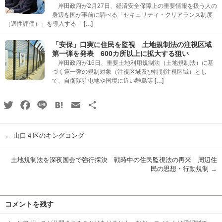
岸田政府が2月27日、経済安全保障上の重要情報を扱う人の
身辺を国が事前に調べる「セキュリティ・クリアランス制度
（適性評価）」を導入する「 […]
「安保」口実に住民を監視 土地規制法の注視区域
第一弾を発表 600カ所以上に拡大する狙い
岸田政府が16日、重要土地利用規制法（土地規制法）に基
づく第一弾の規制対象（注視区域及び特別注視区域）とし
て、自衛隊駐屯地や国境に近い離島等 […]
Twitter
Facebook
Line
Hatena
Email
共
有
←
山口４区のキングコング
土地規制法を深夜国会で強行採決 戦時中の住民監視法の再来 周辺住
民の思想・行動規制
→
コメントを残す