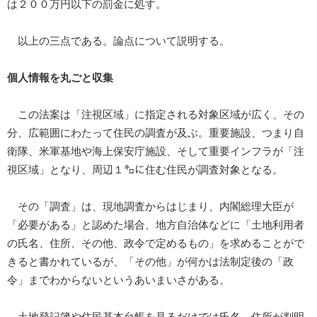
は２００万円以下の罰金に処す。
以上の三点である。論点について説明する。
個人情報を丸ごと収集
この法案は「注視区域」に指定される対象区域が広く、その
分、広範囲にわたって住民の調査が及ぶ。重要施設、つまり自
衛隊、米軍基地や海上保安庁施設、そして重要インフラが「注
視区域」となり、周辺１㌔に住む住民が調査対象となる。
その「調査」は、現地調査からはじまり、内閣総理大臣が
「必要がある」と認めた場合、地方自治体などに「土地利用者
の氏名、住所、その他、政令で定めるもの」を求めることがで
きると書かれているが、「その他」が何かは法制定後の「政
令」までわからないというあいまいさがある。
土地登記簿や住民基本台帳を見るだけでは氏名、住所が判明