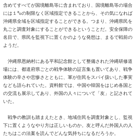
含めてすべてが国境離島等に含まれており、国境離島等の場合
には１㌔の制限なく区域指定できることから、その気になれば
沖縄県全域を区域指定することができる。つまり、沖縄県民を
丸ごと調査対象にすることができるということだ。安全保障の
名目で、県民を監視下に置くかのような発想は、まるで戦前の
ようだ。
沖縄県恩納村にある平和記念館として整備された沖縄研修道
場には、都道府県ごとの戦争体験の証言集も置いてあり、戦争
体験の辛さや悲惨さとともに、軍が住民をスパイ扱いした事実
なども語られていた。資料館では、中国や韓国をはじめ各国と
の交流も展示してあり、外国の人々について「友」と記されて
いた。
戦争の教訓も踏まえたとき、地域住民を調査対象とし、監視
下に置くようなやり方は正しいものか。友と呼んだ外国人の人
たちはこの法案を読んでどんな気持ちになるだろうか。