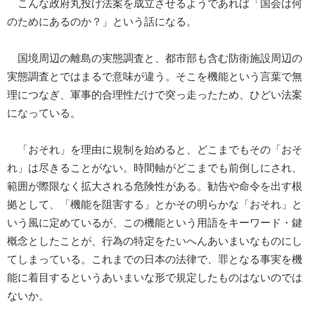
こんな政府丸投げ法案を成立させるようであれば「国会は何
のためにあるのか？」という話になる。
国境周辺の離島の実態調査と、都市部も含む防衛施設周辺の
実態調査とではまるで意味が違う。そこを機能という言葉で無
理につなぎ、軍事的合理性だけで突っ走ったため、ひどい法案
になっている。
「おそれ」を理由に規制を始めると、どこまでもその「おそ
れ」は尽きることがない。時間軸がどこまでも前倒しにされ、
範囲が際限なく拡大される危険性がある。勧告や命令を出す根
拠として、「機能を阻害する」とかその明らかな「おそれ」と
いう風に定めているが、この機能という用語をキーワード・鍵
概念としたことが、行為の特定をたいへんあいまいなものにし
てしまっている。これまでの日本の法律で、罪となる事実を機
能に着目するというあいまいな形で規定したものはないのでは
ないか。