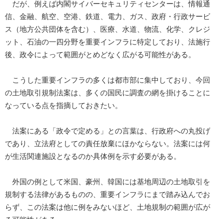
だが、例えば内閣サイバーセキュリティセンターは、情報通
信、金融、航空、空港、鉄道、電力、ガス、政府・行政サービ
ス（地方公共団体を含む）、医療、水道、物流、化学、クレジ
ット、石油の一四分野を重要インフラに特定しており、法施行
後、政令によって範囲がとめどなく広がる可能性がある。
こうした重要インフラの多くは都市部に集中しており、今回
の土地取引規制法案は、多くの国民に調査の網を掛けることに
なっている点を指摘しておきたい。
法案にある「政令で定める」との言葉は、行政府への丸投げ
であり、立法府としての責任放棄にほかならない。法案には何
が生活関連施設となるのか具体例を示す必要がある。
外国の例として米国、豪州、韓国には基地周辺の土地取引を
規制する法律があるものの、重要インフラにまで踏み込んでお
らず、この法案は他に例をみないほど、土地規制の範囲が広が