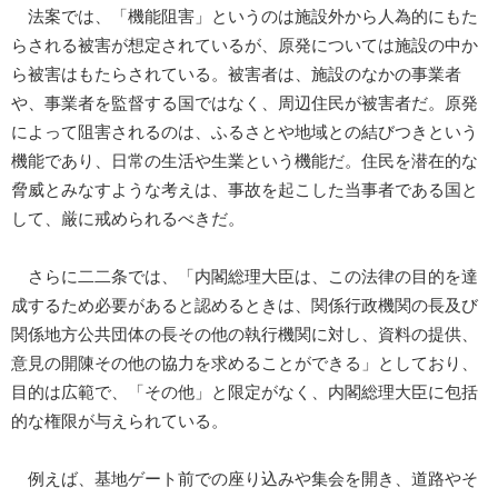
法案では、「機能阻害」というのは施設外から人為的にもた
らされる被害が想定されているが、原発については施設の中か
ら被害はもたらされている。被害者は、施設のなかの事業者
や、事業者を監督する国ではなく、周辺住民が被害者だ。原発
によって阻害されるのは、ふるさとや地域との結びつきという
機能であり、日常の生活や生業という機能だ。住民を潜在的な
脅威とみなすような考えは、事故を起こした当事者である国と
して、厳に戒められるべきだ。
さらに二二条では、「内閣総理大臣は、この法律の目的を達
成するため必要があると認めるときは、関係行政機関の長及び
関係地方公共団体の長その他の執行機関に対し、資料の提供、
意見の開陳その他の協力を求めることができる」としており、
目的は広範で、「その他」と限定がなく、内閣総理大臣に包括
的な権限が与えられている。
例えば、基地ゲート前での座り込みや集会を開き、道路やそ