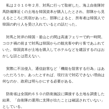
私は２０１０年２月、対馬に行って取材した。海上自衛隊対
馬防備隊近くの土地を韓国資本が購入したとされ、部隊から見
えるところに民宿があった。部隊によると、所有者は韓国人で
韓国の釣り人を受け入れているとの話だった。
対馬と対岸の韓国・釜山との間は高速フェリーで約一時間。
コロナ禍の前まで対馬は韓国からの観光客や釣り客であふれて
いた。韓国資本が土地を購入してホテルなどを建設するのはお
かしな話とは思えない。
実際に不法侵入、通信妨害など「機能を阻害する行為」はあ
っただろうか。あったとすれば、現行法で対応できない理由は
何なのか、政府は明らかにする必要がある。
防衛省は全国約６５０の防衛施設に隣接する土地を調査した
結果、「自衛隊の運用に支障が出たことは確認されていない」
としている。