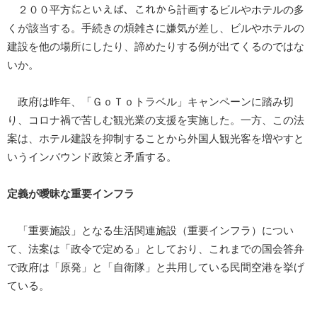
２００平方㍍といえば、これから計画するビルやホテルの多
くが該当する。手続きの煩雑さに嫌気が差し、ビルやホテルの
建設を他の場所にしたり、諦めたりする例が出てくるのではな
いか。
政府は昨年、「ＧｏＴｏトラベル」キャンペーンに踏み切
り、コロナ禍で苦しむ観光業の支援を実施した。一方、この法
案は、ホテル建設を抑制することから外国人観光客を増やすと
いうインバウンド政策と矛盾する。
定義が曖昧な重要インフラ
「重要施設」となる生活関連施設（重要インフラ）につい
て、法案は「政令で定める」としており、これまでの国会答弁
で政府は「原発」と「自衛隊」と共用している民間空港を挙げ
ている。