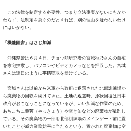
この法律を制定する必要性、つまり立法事実がないにもかか
わらず、法制定を急ぐのだとすれば、別の理由を疑わないわけ
にはいかない。
「機能阻害」はさじ加減
沖縄県警は６月４日、チョウ類研究者の宮城秋乃さんの自宅
を家宅捜索し、パソコンやビデオカメラなどを押収した。宮城
さんは連日のように事情聴取を受けている。
宮城さんは以前から米軍から政府に返還された北部訓練場か
ら廃棄物の回収を続けてきた。土地の返還時、原状回復は日本
政府がおこなうことになっているが、いい加減な作業のため、
あちこちに薬莢（やっきょう）や空き缶などの廃棄物が散乱し
ている。その廃棄物の一部を北部訓練場のメインゲート前に置
いたことが威力業務妨害に当たるという。置かれた廃棄物は空