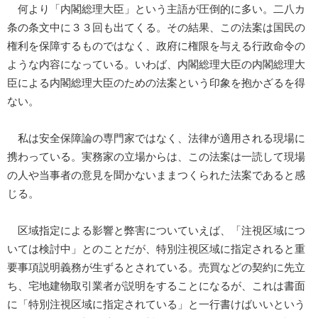
何より「内閣総理大臣」という主語が圧倒的に多い。二八カ
条の条文中に３３回も出てくる。その結果、この法案は国民の
権利を保障するものではなく、政府に権限を与える行政命令の
ような内容になっている。いわば、内閣総理大臣の内閣総理大
臣による内閣総理大臣のための法案という印象を抱かざるを得
ない。
私は安全保障論の専門家ではなく、法律が適用される現場に
携わっている。実務家の立場からは、この法案は一読して現場
の人や当事者の意見を聞かないままつくられた法案であると感
じる。
区域指定による影響と弊害についていえば、「注視区域につ
いては検討中」とのことだが、特別注視区域に指定されると重
要事項説明義務が生ずるとされている。売買などの契約に先立
ち、宅地建物取引業者が説明をすることになるが、これは書面
に「特別注視区域に指定されている」と一行書けばいいという