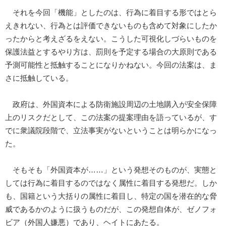
それを今回「機能」としたのは、行為に着目する形ではとら
えきれない、行為とは評価できないものも含めて対象にしたか
ったからと考えざるをえない。こうした可視化しづらいものを
保護法益とするやり方は、罰則を予定する場合の大原則である
予測可能性と抵触することになりかねない。今回の法案は、ま
さに抵触している。
政府は、外国資本による防衛施設周辺の土地購入が安全保障
上のリスクだとして、この法案の提案理由を語っているが、す
でに衆議院段階で、立法事実がないということは明らかになっ
た。
そもそも「外国資本が……」という発想そのものが、実態と
しては行為に着目するのではなく属性に着目する発想だ。しか
も、国籍という大括りの属性に着目し、特定の国を潜在的な脅
威であるかのように扱うものだが、この発想自体が、ゼノフォ
ビア（外国人嫌悪）であり、ヘイトにあたる。