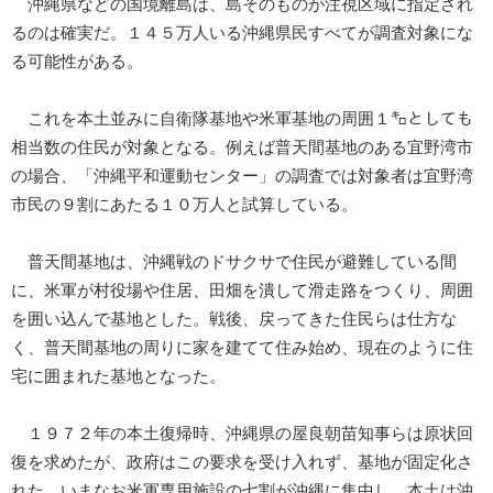
沖縄県などの国境離島は、島そのものが注視区域に指定され
るのは確実だ。１４５万人いる沖縄県民すべてが調査対象にな
る可能性がある。
これを本土並みに自衛隊基地や米軍基地の周囲１㌔としても
相当数の住民が対象となる。例えば普天間基地のある宜野湾市
の場合、「沖縄平和運動センター」の調査では対象者は宜野湾
市民の９割にあたる１０万人と試算している。
普天間基地は、沖縄戦のドサクサで住民が避難している間
に、米軍が村役場や住居、田畑を潰して滑走路をつくり、周囲
を囲い込んで基地とした。戦後、戻ってきた住民らは仕方な
く、普天間基地の周りに家を建てて住み始め、現在のように住
宅に囲まれた基地となった。
１９７２年の本土復帰時、沖縄県の屋良朝苗知事らは原状回
復を求めたが、政府はこの要求を受け入れず、基地が固定化さ
れた。いまなお米軍専用施設の七割が沖縄に集中し、本土は沖