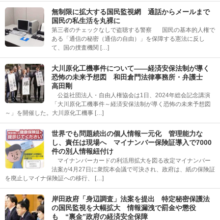
無制限に拡大する国民監視網 通話からメールまで
国民の私生活を丸裸に
第三者のチェックなしで盗聴する警察 国民の基本的人権で
ある「通信の秘密（通信の自由）」を保障する憲法に反し
て、国の捜査機関 […]
大川原化工機事件について――経済安保法制が導く
恐怖の未来予想図 和田倉門法律事務所・弁護士
高田剛
公益社団法人・自由人権協会は1日、2024年総会記念講演
「大川原化工機事件～経済安保法制が導く恐怖の未来予想図
～」を開催した。大川原化工機事 […]
世界でも問題続出の個人情報一元化 管理能力な
し、責任は現場へ マイナンバー保険証導入で7000
件の別人情報紐付け
マイナンバーカードの利活用拡大を図る改定マイナンバー
法案が4月27日に衆院本会議で可決され、政府は、紙の保険証
を廃止しマイナ保険証への移行、 […]
岸田政府「身辺調査」法案を提出 特定秘密保護法
の国民監視を大幅拡大 情報漏洩で罰金や懲役
も “裏金”政府の経済安全保障