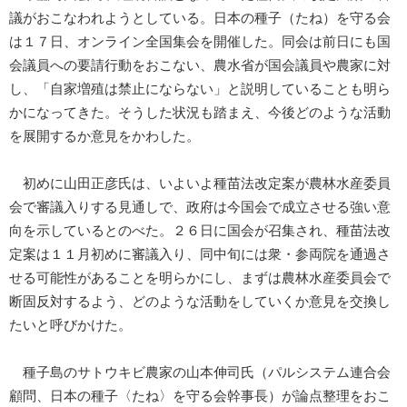
議がおこなわれようとしている。日本の種子（たね）を守る会
は１７日、オンライン全国集会を開催した。同会は前日にも国
会議員への要請行動をおこない、農水省が国会議員や農家に対
し、「自家増殖は禁止にならない」と説明していることも明ら
かになってきた。そうした状況も踏まえ、今後どのような活動
を展開するか意見をかわした。
初めに山田正彦氏は、いよいよ種苗法改定案が農林水産委員
会で審議入りする見通しで、政府は今国会で成立させる強い意
向を示しているとのべた。２６日に国会が召集され、種苗法改
定案は１１月初めに審議入り、同中旬には衆・参両院を通過さ
せる可能性があることを明らかにし、まずは農林水産委員会で
断固反対するよう、どのような活動をしていくか意見を交換し
たいと呼びかけた。
種子島のサトウキビ農家の山本伸司氏（パルシステム連合会
顧問、日本の種子〈たね〉を守る会幹事長）が論点整理をおこ