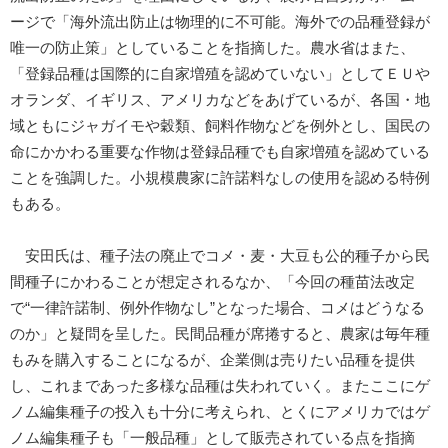
ージで「海外流出防止は物理的に不可能。海外での品種登録が
唯一の防止策」としていることを指摘した。農水省はまた、
「登録品種は国際的に自家増殖を認めていない」としてＥＵや
オランダ、イギリス、アメリカなどをあげているが、各国・地
域ともにジャガイモや穀類、飼料作物などを例外とし、国民の
命にかかわる重要な作物は登録品種でも自家増殖を認めている
ことを強調した。小規模農家に許諾料なしの使用を認める特例
もある。
安田氏は、種子法の廃止でコメ・麦・大豆も公的種子から民
間種子にかわることが想定されるなか、「今回の種苗法改定
で“一律許諾制、例外作物なし”となった場合、コメはどうなる
のか」と疑問を呈した。民間品種が席捲すると、農家は毎年種
もみを購入することになるが、企業側は売りたい品種を提供
し、これまであった多様な品種は失われていく。またここにゲ
ノム編集種子の投入も十分に考えられ、とくにアメリカではゲ
ノム編集種子も「一般品種」として販売されている点を指摘