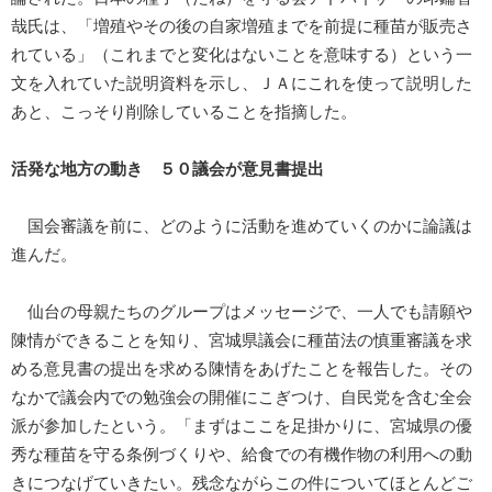
哉氏は、「増殖やその後の自家増殖までを前提に種苗が販売さ
れている」（これまでと変化はないことを意味する）という一
文を入れていた説明資料を示し、ＪＡにこれを使って説明した
あと、こっそり削除していることを指摘した。
活発な地方の動き ５０議会が意見書提出
国会審議を前に、どのように活動を進めていくのかに論議は
進んだ。
仙台の母親たちのグループはメッセージで、一人でも請願や
陳情ができることを知り、宮城県議会に種苗法の慎重審議を求
める意見書の提出を求める陳情をあげたことを報告した。その
なかで議会内での勉強会の開催にこぎつけ、自民党を含む全会
派が参加したという。「まずはここを足掛かりに、宮城県の優
秀な種苗を守る条例づくりや、給食での有機作物の利用への動
きにつなげていきたい。残念ながらこの件についてほとんどご