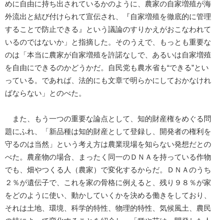
めに自由に持ち出されているかのように、農家の自家増殖が海
外流出と結び付けられて宣伝され、『自家増殖を徹底的に管理
することで防止できる』という議論のすりかえがおこなわれて
いるのではないか」と指摘した。そのうえで、もっとも重要な
のは「本当に農家が自家増殖を許諾なしで、あるいは自家増殖
を自由にできるのかどうかだ。自民党も農水省も“できる”とい
っている。であれば、法的にも文章で明らかにしておかなけれ
ばならない」とのべた。
また、もう一つの重要な論点として、知的財産権をめぐる問
題にふれ、「新品種は知的財産として登録し、開発者の権利を
守るのは当然」という考え方は農業現場を知らない発想だとの
べた。農産物の場合、まったく同一のＤＮＡを持っている作物
でも、畑やつくる人（農家）で変化するからだ。ＤＮＡのうち
２％が遺伝子で、これを家の骨格に例えると、残り９８％が家
をどのように使い、動かしていくかを決める働きをしており、
それは土地、環境、科学的特性、物理的特性、気候風土、農民