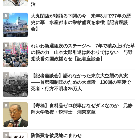
治
大丸閉店が物語る下関の今 来年8月で77年の歴
史に幕 水産都市の栄枯盛衰を象徴【記者座談
会】
れいわ新選組次のステージへ 7年で積み上げた草
の根の力 山本太郎引退は終わりではない 与野
党茶番の国政揺らせ【記者座談会】
【記者座談会】語れなかった東京大空襲の真実
――首都圏制圧のための大虐殺 130回の空襲で
死者・行方不明者25万人
【寄稿】食料品ゼロ税率はなぜダメなのか 元静
岡大学教授・税理士 湖東京至
防衛費を被災地にまわせ