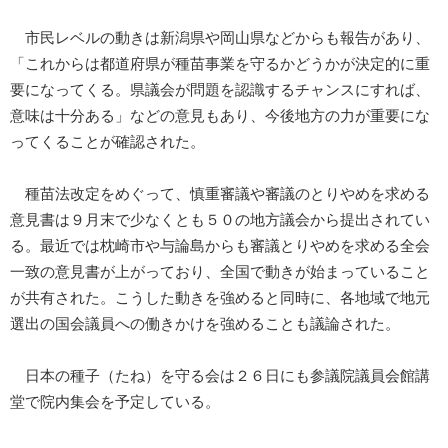
市民レベルの動きは新潟県や岡山県などからも報告があり、
「これからは都道府県が種苗事業を守るかどうかが決定的に重
要になってくる。県議会が問題を認識するチャンスにすれば、
意味は十分ある」などの意見もあり、今後地方の力が重要にな
ってくることが確認された。
種苗法改定をめぐって、慎重審議や審議のとりやめを求める
意見書は９月末で少なくとも５０の地方議会から提出されてい
る。最近では枕崎市や与論島からも審議とりやめを求める全会
一致の意見書が上がっており、全国で動きが始まっていること
が共有された。こうした動きを強めると同時に、各地域で地元
選出の国会議員への働きかけを強めることも議論された。
日本の種子（たね）を守る会は２６日にも参議院議員会館講
堂で院内集会を予定している。