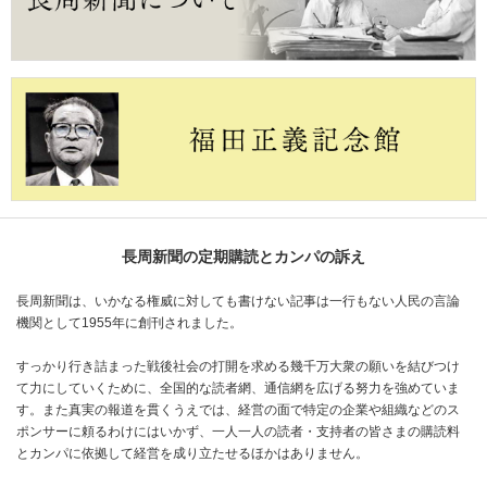
長周新聞の定期購読とカンパの訴え
長周新聞は、いかなる権威に対しても書けない記事は一行もない人民の言論
機関として1955年に創刊されました。
すっかり行き詰まった戦後社会の打開を求める幾千万大衆の願いを結びつけ
て力にしていくために、全国的な読者網、通信網を広げる努力を強めていま
す。また真実の報道を貫くうえでは、経営の面で特定の企業や組織などのス
ポンサーに頼るわけにはいかず、一人一人の読者・支持者の皆さまの購読料
とカンパに依拠して経営を成り立たせるほかはありません。