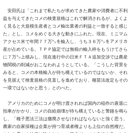
安田氏は「これまで私たちが求めてきた農家や消費者に不利
益を与えてきたコメの検査規格はこれで解消されるが、よくよ
く見ると大規模生産者とコメ輸出業者の利益と一致すると感じ
た」とし、コメをめぐる大きな動きにふれた。現在、ミニマム
アクセス米で年間７７万㌧を輸入し、うち３６万㌧をアメリカ
産が占めている。ＴＰＰ協定では無税の輸入枠をもうけてさら
に７万㌧上積みし、現在進行中の日米ＦＴＡ追加交渉では農産
物関税の削減がおこなわれようとしている。「こうした背景を
みると、コメの本格輸入が待ち構えているのではないか、それ
を見据えて検査規格の見直しを進めており、種苗法改定もその
一環ではないかと思う」とのべた。
アメリカのためにコメが明け渡されれば国内の稲作の衰退に
拍車がかかり、コメの自給崩壊が待ち構えていると警鐘を鳴ら
し、「種子悪法三法は撤廃させなければならないと強く思う。
農家の自家採種は企業が持つ育成者権よりも上位の自然権だ。