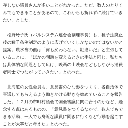
存じない議員さんが多いことがわかった。ただ、数人のとりく
みでもできることがあるので、これからも折れずに続けていき
たい」とした。
松野玲子氏（パルシステム連合会副理事長）も、種子法廃止
後の種子条例制定のように広げていくしかないのではないかと
提案。農水省の側は「何も変わらない。勘違いだ」と主張して
いることに、「ほかの問題を変えるときの手法と同じ。私たち
は具体的な問題として広げ、映画の上映会などもしながら消費
者同士でつながっていきたい」とのべた。
北海道の女性会員も、意見書のひな形をつくり、各自治体で
審議してもらえるよう働きかける動きを始めていることを報告
した。１２月の市町村議会で国会審議に間に合うのかなど、懸
念する点はあるものの、「意見書をつくるなかで、数人でもで
きる活動、一人でも身近な議員に聞きに行くなど行動を起こす
ことが大事だと考えた」とのべた。