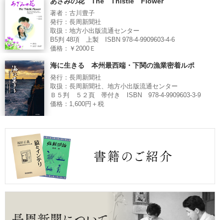
あざみの花 The Thistle Flower
著者：古川豊子
発行：長周新聞社
取扱：地方小出版流通センター
B5判 48項 上製 ISBN 978-4-9909603-4-6
価格：￥2000Ｅ
海に生きる 本州最西端・下関の漁業密着ルポ
発行：長周新聞社
取扱：長周新聞社、地方小出版流通センター
Ｂ５判 ５２頁 帯付き ISBN 978-4-9909603-3-9
価格：1,600円＋税