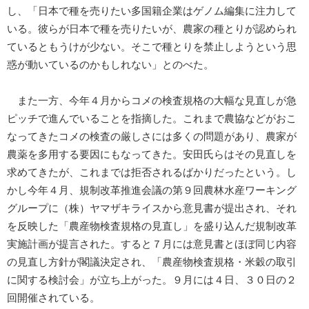
し、「日本で種を売りたい多国籍企業はゲノム編集に注力して
いる。彼らが日本で種を売りたいが、農家の種とりが認められ
ているともうけが少ない。そこで種とりを禁止しようという思
惑が動いているのかもしれない」とのべた。
また一方、今年４月からコメの検査規格の大幅な見直しが急
ピッチで進んでいることを指摘した。これまで農協などがおこ
なってきたコメの検査の厳しさには多くの問題があり、農家が
農薬を多用する要因にもなってきた。安田氏らはその見直しを
求めてきたが、これまでは拒否されるばかりだったという。し
かし今年４月、規制改革推進会議の第９回農林水産ワーキング
グループに（株）ヤマザキライスから意見書が提出され、それ
を反映した「農産物検査規格の見直し」を盛り込んだ規制改革
実施計画が提言された。すると７月には意見書とほぼ同じ内容
の見直し方針が閣議決定され、「農産物検査規格・米穀の取引
に関する検討会」が立ち上がった。９月には４日、３０日の２
回開催されている。