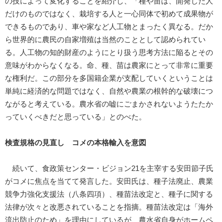
の技によって変化することを紹介し、「種や苗は、開発した人
だけのものではなく、栽培する人と一心同体で初めて成果物が
できるものであり、車や家など人工物とまったく異なる。だか
ら世界的に農民の自家増殖は当然のこととして認められてい
る。人工物の知的財産のようにとり扱う思考方法に陥るとその
意味がわからなくなる。命、種、苗は農家にとって非常に重要
な権利だ。この部分を多国籍企業が支配していくということは
単純に経済的な問題ではなく、自然や農業の根幹的な破壊につ
ながると考えている。農水省の嘘にごまかされないようたたか
っていくべきだと思っている」とのべた。
検査規格の見直し コメの本格輸入を意図
続いて、食政策センター・ビジョン21を主宰する安田節子氏
がコメに焦点を当てて発言した。安田氏は、種子法廃止、農業
競争力強化支援法（八条四項）、種苗法改定と、種子に関する
法律が次々と改悪されていることを指摘。種苗法改定は「海外
流出防止のため」を理由にしているが、農水省自身がホームペ