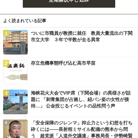
よく読まれている記事
ついに市職員が教授に就任 教員大量流出の下関
市立大学 ３年で半数が去る異常
存立危機事態呼び込む高市早苗
海峡花火大会でVIP席（下関会場）の異様さが話
題に 「刺青集団が占拠し、紐パン姿の女性が接
待…」 公金投じるイベントの品性問う声
「安全保障のジレンマ」抑止力という幻想を打ち
砕くには――長射程ミサイル配備の熊本から問
う 超党派「人道外交議連」事務局長・伊勢崎賢