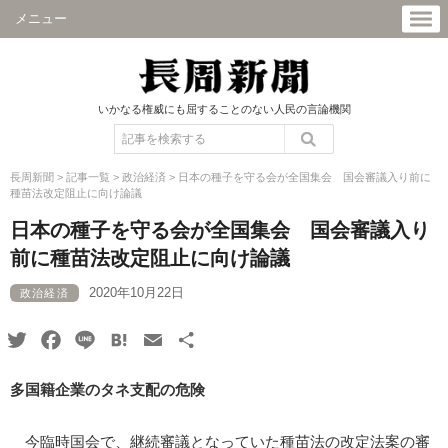
メニュー
いかなる権威にも屈することのない人民の言論機関
長周新聞
>
記事一覧
>
政治経済
>
日本の種子を守る会が全国集会 国会審議入り前に
種苗法改定阻止に向け論議
日本の種子を守る会が全国集会 国会審議入り
前に種苗法改定阻止に向け論議
2020年10月22日
政治経済
Twitter
Facebook
Line
Hatena
Email
共
有
多国籍企業のタネ支配の危険
今臨時国会で、継続審議となっていた種苗法の改定法案の審