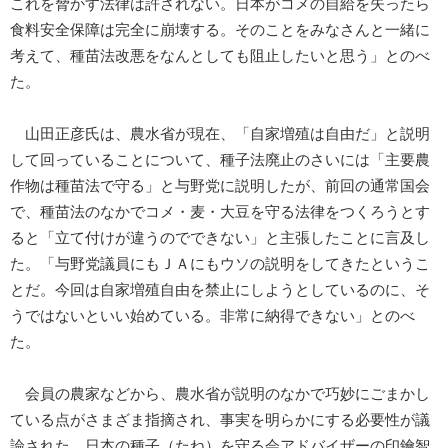
これを脅かす法律は許されない。日本がコメの自給を失ったら
食料安全保障は完全に崩壊する。そのことをみなさんと一緒に
考えて、種苗法改悪をなんとしても阻止したいと思う」とのべ
た。
山田正彦氏は、農水省が現在、「自家増殖は自由だ」と説明
して回っていることについて、種子法廃止のさいには「主要農
作物は種苗法で守る」と与野党に説明したが、前回の通常国会
で、種苗法のなかでコメ・麦・大豆を守る法律をつくろうとす
ると「立て付けが違うのでできない」と主張したことに言及し
た。「与野党議員にもＪＡにもウソの説明をしてきたというこ
とだ。今回は自家増殖自由を禁止にしようとしているのに、そ
うではないといい始めている。非常に納得できない」とのべ
た。
会員の農家などから、農水省が説明のなかで巧妙にごまかし
ている点がさまざま指摘され、事実を明らかにする必要性が議
論された。日本の種子（たね）を守る会アドバイザーの印鑰智