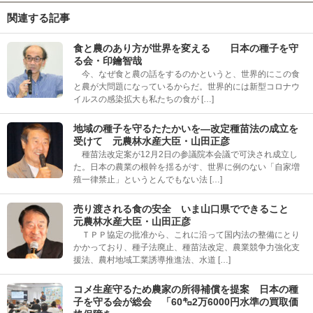
関連する記事
食と農のあり方が世界を変える 日本の種子を守
る会・印鑰智哉
今、なぜ食と農の話をするのかというと、世界的にこの食
と農が大問題になっているからだ。世界的には新型コロナウ
イルスの感染拡大も私たちの食が […]
地域の種子を守るたたかいを―改定種苗法の成立を
受けて 元農林水産大臣・山田正彦
種苗法改定案が12月2日の参議院本会議で可決され成立し
た。日本の農業の根幹を揺るがす、世界に例のない「自家増
殖一律禁止」というとんでもない法 […]
売り渡される食の安全 いま山口県でできること
元農林水産大臣・山田正彦
ＴＰＰ協定の批准から、これに沿って国内法の整備にとり
かかっており、種子法廃止、種苗法改定、農業競争力強化支
援法、農村地域工業誘導推進法、水道 […]
コメ生産守るため農家の所得補償を提案 日本の種
子を守る会が総会 「60㌔2万6000円水準の買取価