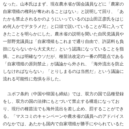
なった。山本氏はまず、現在農水省が国会議員などに「農家の
自家増殖の権利が奪われることはない」と説明して回り、「あ
たかも禁止されるかのようにいっているのは山田正彦氏をはじ
め何人かでデタラメだ」と口頭で説いていることが耳に入って
きたことを明らかにした。農水省の説明を聞いた自民党議員や
一部野党議員は「自家増殖もこれまで通り自由で、許諾料も負
担にならないから大丈夫だ」という認識になっていることを指
摘。これは明確なウソだが、種苗法改定の一番の問題点である
「自家増殖の原則禁止」が議論から外され、「海外流出を防止
しなければならない」「とりしまるのは当然だ」という議論に
流れる可能性に危惧を示した。
ユポフ条約（中国や韓国も締結）では、双方の国で品種登録
をし、双方の国の法律にもとづいて禁止する構造になってお
り、現行の種苗法でも海外流出を差し止め、罰することができ
る。「マスコミのキャンペーンや農水省の議員へのアドバイス
のなかでは、あたかも国内で自家増殖が勝手にやられているた