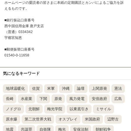
ホームページの愛読者の皆さまに本紙の定期購読とカンパによるご協力を訴
えるものです。
■銀行振込口座番号
西中国信用金庫 唐戸支店
（普通）0334342
宇都宮知恵
■郵便振替口座番号
01540-0-11658
気になるキーワード
地球温暖化
佐賀
米軍
沖縄
論壇
上関原発
憲法
長崎
水産業
下関
原発
風力発電
安倍政府
広島
ノドグロ
北朝鮮
梅光学院
以東底引き
ミサイル
原水爆
第二次世界大戦
オスプレイ
米国政府
辺野古
地震
共謀罪
自衛隊
梅光
安保法制
朝鮮戦争