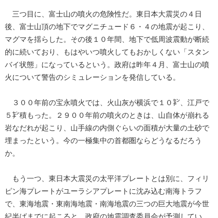
三つ目に、富士山の噴火の危険性だ。東日本大震災の４日
後、富士山頂の地下でマグニチュード６・４の地震が起こり、
マグマを揺らした。その後１０年間、地下で低周波震動が断続
的に続いており、もはやいつ噴火してもおかしくない「スタン
バイ状態」になっているという。政府は昨年４月、富士山の噴
火について警告のシミュレーションを発信している。
３００年前の宝永噴火では、火山灰が横浜で１０㌢、江戸で
５㌢積もった。２９００年前の噴火のときは、山自体が崩れる
岩なだれが起こり、山手線の内側ぐらいの面積が大量の土砂で
埋まったという。今の一極集中の首都圏ならどうなるだろう
か。
もう一つ、東日本大震災の太平洋プレートとは別に、フィリ
ピン海プレートがユーラシアプレートに沈み込む南海トラフ
で、東海地震・東南海地震・南海地震の三つの巨大地震が今世
紀半ばまでに起こると、政府の地震調査委員会が予測してい