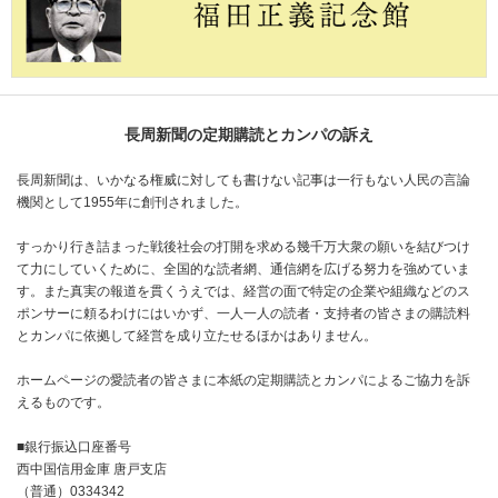
長周新聞の定期購読とカンパの訴え
長周新聞は、いかなる権威に対しても書けない記事は一行もない人民の言論
機関として1955年に創刊されました。
すっかり行き詰まった戦後社会の打開を求める幾千万大衆の願いを結びつけ
て力にしていくために、全国的な読者網、通信網を広げる努力を強めていま
す。また真実の報道を貫くうえでは、経営の面で特定の企業や組織などのス
ポンサーに頼るわけにはいかず、一人一人の読者・支持者の皆さまの購読料
とカンパに依拠して経営を成り立たせるほかはありません。
ホームページの愛読者の皆さまに本紙の定期購読とカンパによるご協力を訴
えるものです。
■銀行振込口座番号
西中国信用金庫 唐戸支店
（普通）0334342