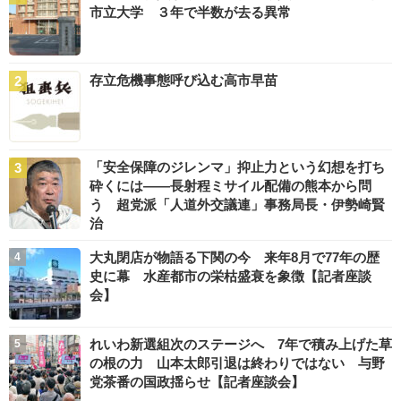
市立大学 ３年で半数が去る異常
存立危機事態呼び込む高市早苗
「安全保障のジレンマ」抑止力という幻想を打ち
砕くには――長射程ミサイル配備の熊本から問
う 超党派「人道外交議連」事務局長・伊勢崎賢
治
大丸閉店が物語る下関の今 来年8月で77年の歴
史に幕 水産都市の栄枯盛衰を象徴【記者座談
会】
れいわ新選組次のステージへ 7年で積み上げた草
の根の力 山本太郎引退は終わりではない 与野
党茶番の国政揺らせ【記者座談会】