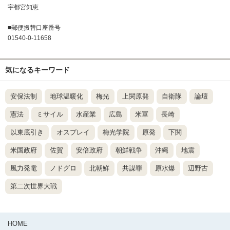
宇都宮知恵
■郵便振替口座番号
01540-0-11658
気になるキーワード
安保法制
地球温暖化
梅光
上関原発
自衛隊
論壇
憲法
ミサイル
水産業
広島
米軍
長崎
以東底引き
オスプレイ
梅光学院
原発
下関
米国政府
佐賀
安倍政府
朝鮮戦争
沖縄
地震
風力発電
ノドグロ
北朝鮮
共謀罪
原水爆
辺野古
第二次世界大戦
HOME