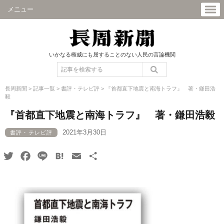
メニュー
いかなる権威にも屈することのない人民の言論機関
長周新聞
>
記事一覧
>
書評・テレビ評
>
『首都直下地震と南海トラフ』 著・鎌田浩
毅
『首都直下地震と南海トラフ』 著・鎌田浩毅
2021年3月30日
書評・テレビ評
Twitter
Facebook
Line
Hatena
Email
共
有