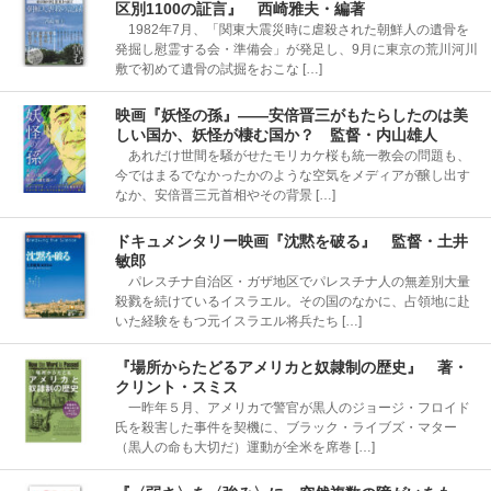
区別1100の証言』 西崎雅夫・編著
1982年7月、「関東大震災時に虐殺された朝鮮人の遺骨を
発掘し慰霊する会・準備会」が発足し、9月に東京の荒川河川
敷で初めて遺骨の試掘をおこな […]
映画『妖怪の孫』――安倍晋三がもたらしたのは美
しい国か、妖怪が棲む国か？ 監督・内山雄人
あれだけ世間を騒がせたモリカケ桜も統一教会の問題も、
今ではまるでなかったかのような空気をメディアが醸し出す
なか、安倍晋三元首相やその背景 […]
ドキュメンタリー映画『沈黙を破る』 監督・土井
敏郎
パレスチナ自治区・ガザ地区でパレスチナ人の無差別大量
殺戮を続けているイスラエル。その国のなかに、占領地に赴
いた経験をもつ元イスラエル将兵たち […]
『場所からたどるアメリカと奴隷制の歴史』 著・
クリント・スミス
一昨年５月、アメリカで警官が黒人のジョージ・フロイド
氏を殺害した事件を契機に、ブラック・ライブズ・マター
（黒人の命も大切だ）運動が全米を席巻 […]