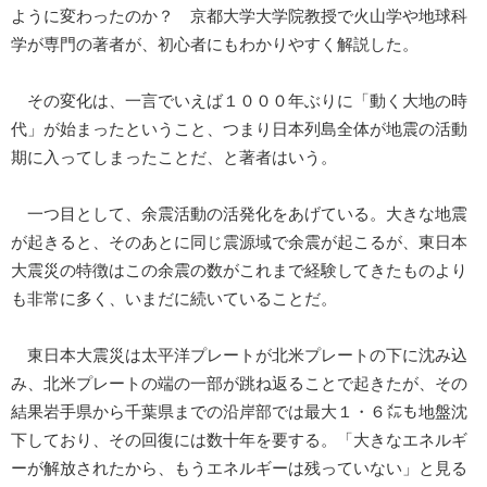
ように変わったのか？ 京都大学大学院教授で火山学や地球科
学が専門の著者が、初心者にもわかりやすく解説した。
その変化は、一言でいえば１０００年ぶりに「動く大地の時
代」が始まったということ、つまり日本列島全体が地震の活動
期に入ってしまったことだ、と著者はいう。
一つ目として、余震活動の活発化をあげている。大きな地震
が起きると、そのあとに同じ震源域で余震が起こるが、東日本
大震災の特徴はこの余震の数がこれまで経験してきたものより
も非常に多く、いまだに続いていることだ。
東日本大震災は太平洋プレートが北米プレートの下に沈み込
み、北米プレートの端の一部が跳ね返ることで起きたが、その
結果岩手県から千葉県までの沿岸部では最大１・６㍍も地盤沈
下しており、その回復には数十年を要する。「大きなエネルギ
ーが解放されたから、もうエネルギーは残っていない」と見る