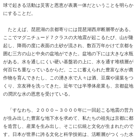
球で起きる活動は災害と恩恵が表裏一体だということを明らか
にすることだ。
たとえば、琵琶湖の京都寄りには琵琶湖西岸断層帯がある。
ここでマグニチュード７クラスの大地震が起こるたび、山が隆
起し、降雨の度に表面の土砂が流され、数百万年かけて京都を
囲む三方の山と中央の盆地ができた。盆地の下には大きな水瓶
がある。水を通しにくい硬い基盤岩の上に、水を通す堆積層が
何百㍍も重なっているからだ。ここに蓄えられた豊富な水が農
作物を育んできたし、この湧き水で人々は酒、豆腐や湯葉をつ
くり、京友禅を洗ってきた。近年では半導体産業も、京都盆地
の潤沢な水の恩恵を受けている。
「すなわち、２０００～３０００年に一回起こる地震の営力
が生み出した豊富な地下水を求めて、私たちの祖先は京都に都
を造営し、産業を生み出し、そこに伝統と文化が生まれたので
す。日本が世界に誇る文化と科学技術は、活断層がつくった水