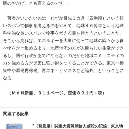
瓶のおかげ、とも言えるのです」。
著者がいいたいのは、わずか目先３カ月（四半期）という短
いスパンで物事を考えるのをやめて、地球４６億年という地球
科学的な長いスパンで物事を考える目を持とうということだ。
そこから見れば、エネルギーを大量に使って地球の隅々から食
べ物をかき集めるより、地産地消の方が人間らしい生活ができ
るし、国や行政があてにならないのだから地域コミュニティの
力を強める方が災害に強い街をつくることができる。東京一極
集中や原発再稼働、再エネ・ビジネスなど論外、ということに
なる。
（
ＭｄＮ新書、３１１ページ、定価８９１円＋税
）
関連する記事
『〈普及版〉関東大震災朝鮮人虐殺の記録：東京地