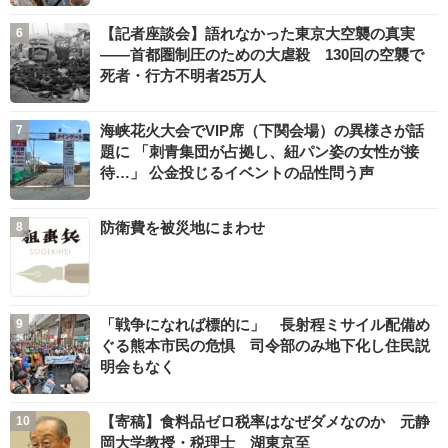
【記者座談会】語れなかった東京大空襲の真実
――首都圏制圧のための大虐殺 130回の空襲で
死者・行方不明者25万人
海峡花火大会でVIP席（下関会場）の異様さが話
題に 「刺青集団が占拠し、紐パン姿の女性が接
待…」 公金投じるイベントの品性問う声
防衛費を被災地にまわせ
「戦争になれば標的に」 長射程ミサイル配備め
ぐる熊本市民の危惧 司令部のみ地下化し住民説
明会もなく
【寄稿】食料品ゼロ税率はなぜダメなのか 元静
岡大学教授・税理士 湖東京至