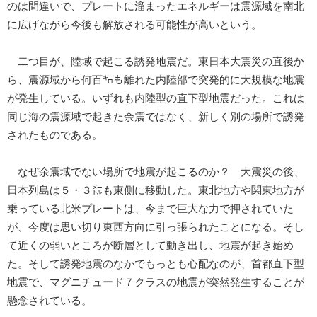
のは間違いで、プレートに溜まったエネルギーは震源域を南北
に広げながら今後も解放される可能性が高いという。
二つ目が、陸域で起こる誘発地震だ。東日本大震災の直後か
ら、震源域から何百㌔も離れた内陸部で突発的に大規模な地震
が発生している。いずれも内陸型の直下型地震だった。これは
同じ海の震源域で起きた余震ではなく、新しく別の場所で誘発
されたものである。
なぜ余震域でない場所で地震が起こるのか？ 大震災の後、
日本列島は５・３㍍も東側に移動した。東北地方や関東地方が
乗っている北米プレートは、今まで巨大な力で押されていた
が、今度は思い切り東西方向に引っ張られたことになる。そし
て近くの弱いところが断層として動き出し、地震が起き始め
た。そして誘発地震のなかでもっとも心配なのが、首都直下型
地震で、マグニチュード７クラスの地震が突然発生することが
懸念されている。