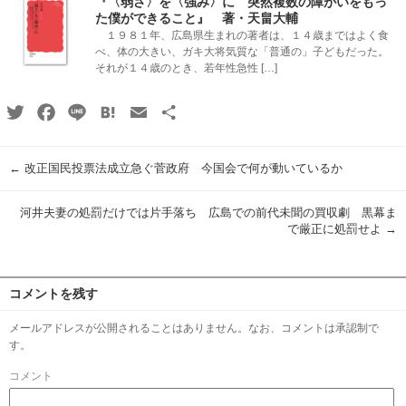
『〈弱さ〉を〈強み〉に 突然複数の障がいをもっ
た僕ができること』 著・天畠大輔
１９８１年、広島県生まれの著者は、１４歳まではよく食
べ、体の大きい、ガキ大将気質な「普通の」子どもだった。
それが１４歳のとき、若年性急性 […]
Twitter
Facebook
Line
Hatena
Email
共
有
←
改正国民投票法成立急ぐ菅政府 今国会で何が動いているか
河井夫妻の処罰だけでは片手落ち 広島での前代未聞の買収劇 黒幕ま
で厳正に処罰せよ
→
コメントを残す
メールアドレスが公開されることはありません。なお、コメントは承認制で
す。
コメント