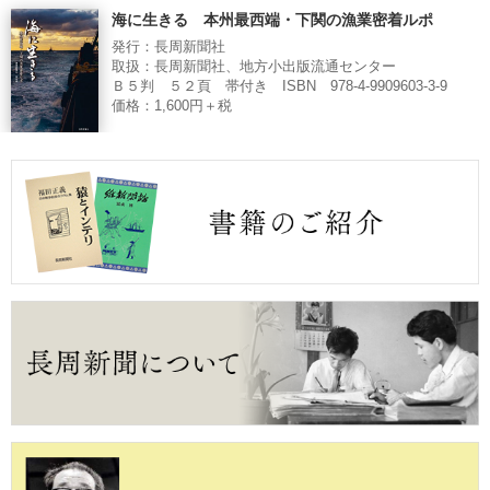
海に生きる 本州最西端・下関の漁業密着ルポ
発行：長周新聞社
取扱：長周新聞社、地方小出版流通センター
Ｂ５判 ５２頁 帯付き ISBN 978-4-9909603-3-9
価格：1,600円＋税