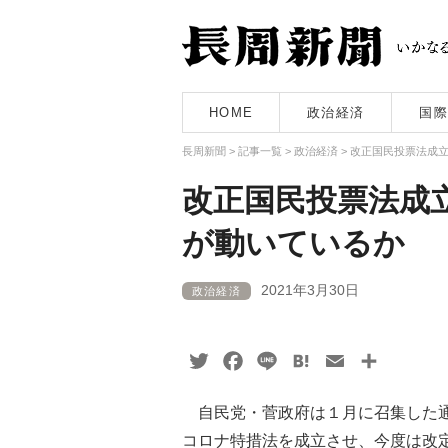
HOME
政治経済
国際
長周新聞
>
記事一覧
>
政治経済
>
改正国民投票法成
改正国民投票法成
が動いているか
2021年3月30日
政治経済
Twitter
Facebook
Line
Hatena
Email
共
有
自民党・菅政府は１月に召集した通
コロナ特措法を成立させ、今度は改