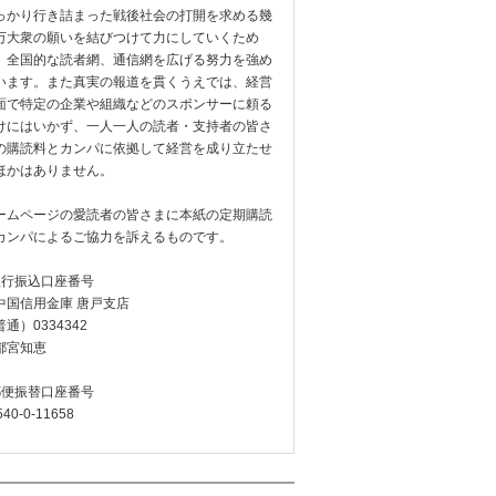
っかり行き詰まった戦後社会の打開を求める幾
万大衆の願いを結びつけて力にしていくため
、全国的な読者網、通信網を広げる努力を強め
います。また真実の報道を貫くうえでは、経営
面で特定の企業や組織などのスポンサーに頼る
けにはいかず、一人一人の読者・支持者の皆さ
の購読料とカンパに依拠して経営を成り立たせ
ほかはありません。
ームページの愛読者の皆さまに本紙の定期購読
カンパによるご協力を訴えるものです。
銀行振込口座番号
中国信用金庫 唐戸支店
通）0334342
都宮知恵
郵便振替口座番号
540-0-11658