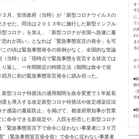
す
千
３月、安倍政府（当時）が「新型コロナウイルスの
に
立させた。同法は２０１３年に施行した新型インフル
て
の
新型コロナ」を加え、「新型コロナが全国へ急速に蔓
わ
す恐れが高い」となれば「緊急事態宣言の発令」を可
ま
る
がこの頃は緊急事態発令の前例がなく、全国的な世論
相（当時）は「現時点で緊急事態を宣言する状況では
ホ
くり返し、一年間限定の時限立法（期間は政令で規
と
年四月に初の緊急事態宣言発令に踏み切った。
■
西
（普
新型コロナ特措法の適用期間を政令変更で１年延長
宇
制度も導入する改定新型コロナ特措法や改定感染症法
ロナ感染の蔓延防止」を掲げて、都道府県知事が営業
■
01
どに命令できる新規定や、入院を拒否した新型コロナ
は「緊急事態宣言下で命令に従わない事業者に３０万
置”（緊急事態宣言発令前）で命令に従わない事業者