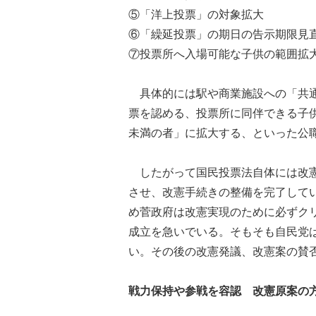
⑤「洋上投票」の対象拡大
⑥「繰延投票」の期日の告示期限見
⑦投票所へ入場可能な子供の範囲拡
具体的には駅や商業施設への「共通
票を認める、投票所に同伴できる子
未満の者」に拡大する、といった公
したがって国民投票法自体には改憲
させ、改憲手続きの整備を完了して
め菅政府は改憲実現のために必ずク
成立を急いでいる。そもそも自民党
い。その後の改憲発議、改憲案の賛
戦力保持や参戦を容認 改憲原案の