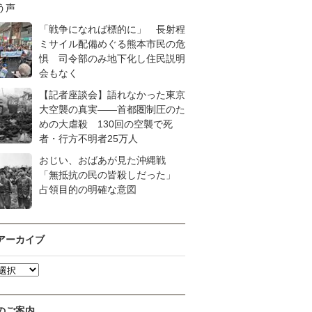
う声
「戦争になれば標的に」 長射程
ミサイル配備めぐる熊本市民の危
惧 司令部のみ地下化し住民説明
会もなく
【記者座談会】語れなかった東京
大空襲の真実――首都圏制圧のた
めの大虐殺 130回の空襲で死
者・行方不明者25万人
おじい、おばあが見た沖縄戦
「無抵抗の民の皆殺しだった」
占領目的の明確な意図
アーカイブ
のご案内