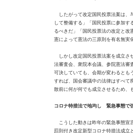
したがって改定国民投票法案は、与
して整備する」「国民投票に参加す
るべきだ」「国民投票法の改定と改
憲によって憲法の三原則を有名無実
しかし改定国民投票法案を成立させ
法審査会、衆院本会議、参院憲法審
可決していても、会期が変わるとも
すれば、国会審議中の法律はすべて
散前に何が何でも成立させるため、
コロナ特措法で地均し 緊急事態で
こうした動きは昨年の緊急事態宣言
罰則付き改定新型コロナ特措法成立