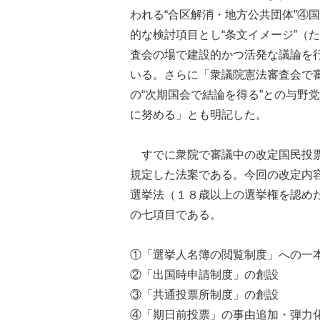
われる“合区解消・地方公共団体”④
的な検討項目とし“条文イメージ”（
査会の場で建設的かつ活発な議論を
いる。さらに「衆議院憲法審査会で
の“次期国会で結論を得る”との与野
に努める」とも明記した。
すでに衆院で審議中の改定国民投票
規定した法案である。今回の改定内
選挙法（１８歳以上の選挙権を認め
の七項目である。
①「選挙人名簿の閲覧制度」への一
②「出国時申請制度」の創設
③「共通投票所制度」の創設
④「期日前投票」の事由追加・弾力