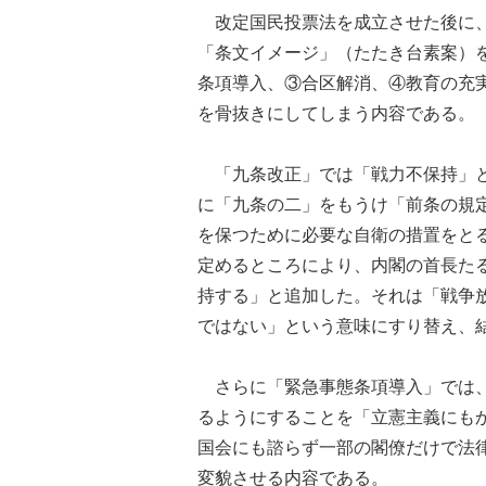
改定国民投票法を成立させた後に、
「条文イメージ」（たたき台素案）
条項導入、③合区解消、④教育の充
を骨抜きにしてしまう内容である。
「九条改正」では「戦力不保持」と
に「九条の二」をもうけ「前条の規
を保つために必要な自衛の措置をと
定めるところにより、内閣の首長た
持する」と追加した。それは「戦争
ではない」という意味にすり替え、
さらに「緊急事態条項導入」では、
るようにすることを「立憲主義にも
国会にも諮らず一部の閣僚だけで法
変貌させる内容である。