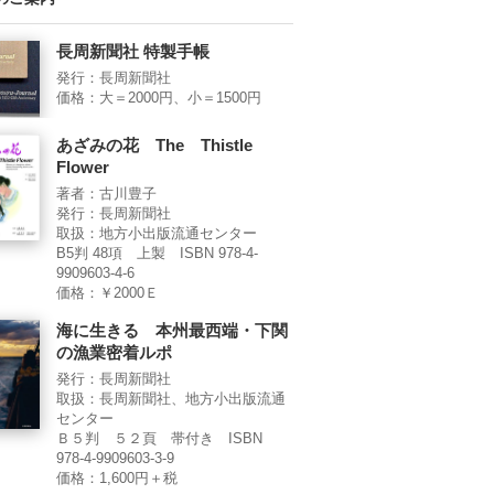
長周新聞社 特製手帳
発行：長周新聞社
価格：大＝2000円、小＝1500円
あざみの花 The Thistle
Flower
著者：古川豊子
発行：長周新聞社
取扱：地方小出版流通センター
B5判 48項 上製 ISBN 978-4-
9909603-4-6
価格：￥2000Ｅ
海に生きる 本州最西端・下関
の漁業密着ルポ
発行：長周新聞社
取扱：長周新聞社、地方小出版流通
センター
Ｂ５判 ５２頁 帯付き ISBN
978-4-9909603-3-9
価格：1,600円＋税