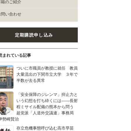
書籍のご紹介
お問い合わせ
定期購読申し込み
読まれている記事
ついに市職員が教授に就任 教員
大量流出の下関市立大学 ３年で
半数が去る異常
「安全保障のジレンマ」抑止力と
いう幻想を打ち砕くには――長射
程ミサイル配備の熊本から問う
超党派「人道外交議連」事務局
伊勢崎賢治
存立危機事態呼び込む高市早苗