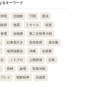
なるキーワード
光学院
北朝鮮
下関
憲法
国政府
地震
ミサイル
佐賀
力発電
自衛隊
第二次世界大戦
光
以東底引き
安倍政府
原水爆
軍
地球温暖化
沖縄
水産業
野古
ノドグロ
上関原発
広島
発
長崎
論壇
安保法制
スプレイ
朝鮮戦争
共謀罪