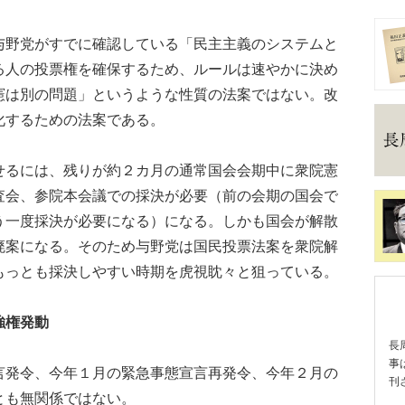
野党がすでに確認している「民主主義のシステムと
る人の投票権を確保するため、ルールは速やかに決め
憲は別の問題」というような性質の法案ではない。改
化するための法案である。
るには、残りが約２カ月の通常国会会期中に衆院憲
査会、参院本会議での採決が必要（前の会期の国会で
う一度採決が必要になる）になる。しかも国会が解散
廃案になる。そのため与野党は国民投票法案を衆院解
もっとも採決しやすい時期を虎視眈々と狙っている。
強権発動
長
事
発令、今年１月の緊急事態宣言再発令、今年２月の
刊
とも無関係ではない。