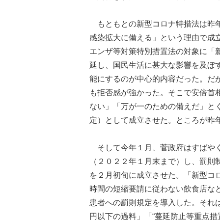
もともとの新型コロナ特措法は昨年
感染拡大に備える」という理由で成
エンザ等対策特別措置法の対象に「
延し、国民生活に甚大な影響を及ぼ
能にするのが中心的内容だった。だ
も拒否感が強かった。そこで安倍首
ない」「万が一のための備えだ」と
定）として成立させた。ところが昨
そして今年１月、菅政府はすばやく
（２０２２年１月末まで）し、罰則
を２月初旬に成立させた。「新型コ
時間の短縮要請に従わない飲食店な
患者への罰則規定を導入した。それ
円以下の過料」「“蔓延防止等重点措