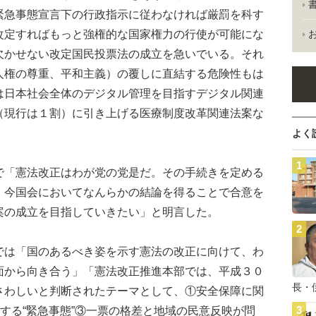
緊急事態宣言下の行政指示に従わなければ厳罰を科す
改定すればもっと強権的な国家権力の行使が可能にな
欠かせない改定国民投票法の成立を急いでいる。それ
人権の尊重、平和主義）の覆しに直結する危険性もは
は日本社会全体のデジタル管理を目指すデジタル関連
（現行は１割）に引き上げる医療制度改革関連法案な
よく
「憲法改正はわが党の党是だ。その手続きを定める
、今国会においてなんらかの結論を得ることで合意を
案の成立を目指していきたい」と明言した。
は「国のあるべき姿を示す憲法の改正に向けて、わ
面から向き合う」「憲法改正推進本部では、平成３０
長・
さわしいと判断されたテーマとして、①安全保障に関
関する“緊急事態”③一票の格差と地域の民意反映が問