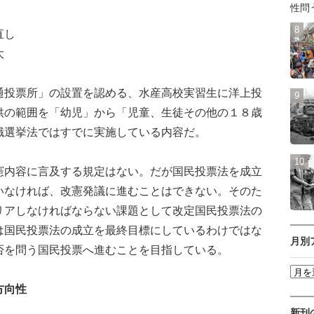
性問
直し
大
投票所」の設置を認める、水産高校実習生に洋上投
供の範囲を「幼児」から「児童、生徒その他の１８歳
職選挙法ではすでに実施している内容だ。
内容に言及する規定はない。だが国民投票法を成立
いなければ、改憲発議に進むことはできない。そのた
リアしなければならない課題として改定国民投票法の
は国民投票法の成立を最終目標にしているわけではな
月別
否を問う国民投票へ進むことを目指している。
方向性
新刊