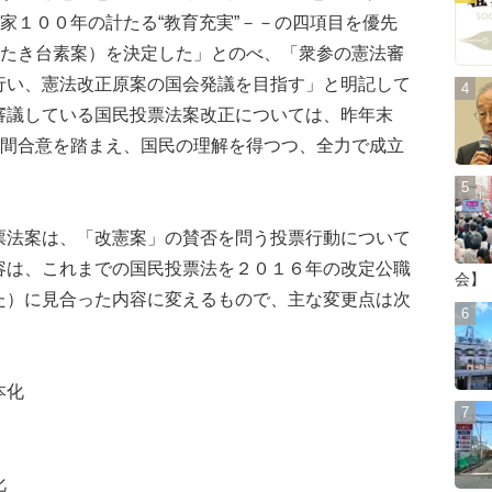
国家１００年の計たる“教育充実”－－の四項目を優先
たたき台素案）を決定した」とのべ、「衆参の憲法審
行い、憲法改正原案の国会発議を目指す」と明記して
審議している国民投票法案改正については、昨年末
党間合意を踏まえ、国民の理解を得つつ、全力で成立
法案は、「改憲案」の賛否を問う投票行動について
容は、これまでの国民投票法を２０１６年の改定公職
会】
た）に見合った内容に変えるもので、主な変更点は次
本化
化