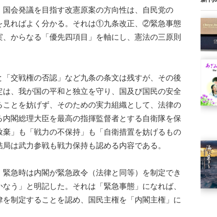
国会発議を目指す改憲原案の方向性は、自民党の
を見ればよく分かる。それは①九条改正、②緊急事態
実、からなる「優先四項目」を軸にし、憲法の三原則
「交戦権の否認」など九条の条文は残すが、その後
定は、我が国の平和と独立を守り、国及び国民の安全
ることを妨げず、そのための実力組織として、法律の
る内閣総理大臣を最高の指揮監督者とする自衛隊を保
放棄」も「戦力の不保持」も「自衛措置を妨げるもの
結局は武力参戦も戦力保持も認める内容である。
緊急時は内閣が緊急政令（法律と同等）を制定でき
かなう」と明記した。それは「緊急事態」になれば、
律を制定することを認め、国民主権を「内閣主権」に