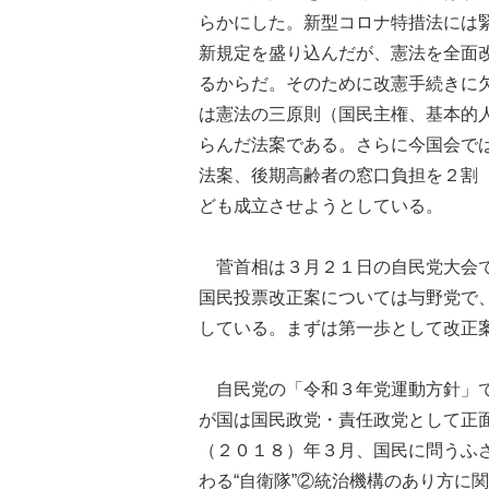
らかにした。新型コロナ特措法には
新規定を盛り込んだが、憲法を全面
るからだ。そのために改憲手続きに
は憲法の三原則（国民主権、基本的
らんだ法案である。さらに今国会で
法案、後期高齢者の窓口負担を２割
ども成立させようとしている。
菅首相は３月２１日の自民党大会で
国民投票改正案については与野党で
している。まずは第一歩として改正
自民党の「令和３年党運動方針」で
が国は国民政党・責任政党として正
（２０１８）年３月、国民に問うふ
わる“自衛隊”②統治機構のあり方に