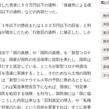
気に
否した患者に５０万円以下の過料」「保健所による感
円以下の過料」などの内容だった。
梅
米
１年以下の懲役または１００万円以下の罰金」と刑
論が噴出したため「行政罰の過料」に修正した。しか
風
梅
米
法で「国の責務」や「国民の責務」を「新型コロナ
辺
では、国家が国民の生活保障に役割を果たし、国民は
果たすと規定している。ところが新型コロナ特措法
原
策を迅速に実施する」とし、そのためなら土地の強制
オ
」は「新型コロナウイルス等の予防に努めるとともに
。これは緊急事態宣言下になれば、国側に「特定事
国民を処罰する強権」を付与し、国民側には「国に協
。こうした内容は単なる「罰則規定の導入」や「私権
ナ対策のため」という目的を変更すれば、すぐに有事