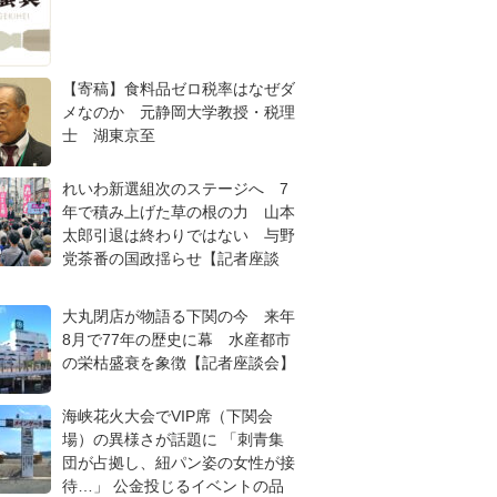
【寄稿】食料品ゼロ税率はなぜダ
メなのか 元静岡大学教授・税理
士 湖東京至
れいわ新選組次のステージへ 7
年で積み上げた草の根の力 山本
太郎引退は終わりではない 与野
党茶番の国政揺らせ【記者座談
大丸閉店が物語る下関の今 来年
8月で77年の歴史に幕 水産都市
の栄枯盛衰を象徴【記者座談会】
海峡花火大会でVIP席（下関会
場）の異様さが話題に 「刺青集
団が占拠し、紐パン姿の女性が接
待…」 公金投じるイベントの品