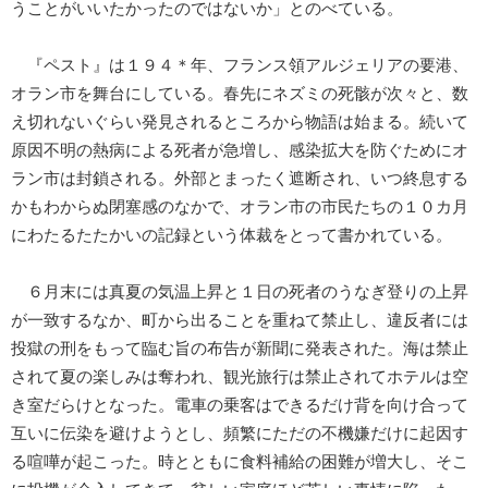
うことがいいたかったのではないか」とのべている。
『ペスト』は１９４＊年、フランス領アルジェリアの要港、
オラン市を舞台にしている。春先にネズミの死骸が次々と、数
え切れないぐらい発見されるところから物語は始まる。続いて
原因不明の熱病による死者が急増し、感染拡大を防ぐためにオ
ラン市は封鎖される。外部とまったく遮断され、いつ終息する
かもわからぬ閉塞感のなかで、オラン市の市民たちの１０カ月
にわたるたたかいの記録という体裁をとって書かれている。
６月末には真夏の気温上昇と１日の死者のうなぎ登りの上昇
が一致するなか、町から出ることを重ねて禁止し、違反者には
投獄の刑をもって臨む旨の布告が新聞に発表された。海は禁止
されて夏の楽しみは奪われ、観光旅行は禁止されてホテルは空
き室だらけとなった。電車の乗客はできるだけ背を向け合って
互いに伝染を避けようとし、頻繁にただの不機嫌だけに起因す
る喧嘩が起こった。時とともに食料補給の困難が増大し、そこ