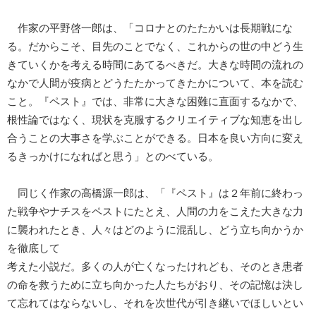
作家の平野啓一郎は、「コロナとのたたかいは長期戦にな
る。だからこそ、目先のことでなく、これからの世の中どう生
きていくかを考える時間にあてるべきだ。大きな時間の流れの
なかで人間が疫病とどうたたかってきたかについて、本を読む
こと。『ペスト』では、非常に大きな困難に直面するなかで、
根性論ではなく、現状を克服するクリエイティブな知恵を出し
合うことの大事さを学ぶことができる。日本を良い方向に変え
るきっかけになればと思う」とのべている。
同じく作家の高橋源一郎は、「『ペスト』は２年前に終わっ
た戦争やナチスをペストにたとえ、人間の力をこえた大きな力
に襲われたとき、人々はどのように混乱し、どう立ち向かうか
を徹底して
考えた小説だ。多くの人が亡くなったけれども、そのとき患者
の命を救うために立ち向かった人たちがおり、その記憶は決し
て忘れてはならないし、それを次世代が引き継いでほしいとい