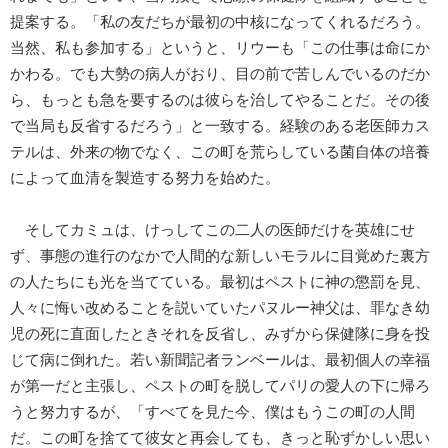
提案する。「私の友だちが最初の中核になってくれるだろう。
当然、私も参加する」というと、リウーも「この仕事は命にか
かわる。でも大勢の病人がおり、目の前で苦しんでいるのだか
ら、もっとも急を要するのは彼らを治してやることだ。その後
で当局も反省するだろう」と一致する。経験のある老医師カス
テルは、外来の物でなく、この町を荒らしている菌自体の培養
によって血清を製造する努力を始めた。
そしてカミュは、けっしてこの二人の医師だけを英雄にせ
ず、事態の進行のなかで人間的な新しいモラルに目覚めた裏方
の人たちにも光を当てている。最初はペストに神の懲罰を見、
人々に悔い改めることを説いていたパヌルー神父は、罪なき幼
児の死に直面したときそれを反省し、みずから保健隊に身を投
じて病に倒れた。若い新聞記者ランベールは、最初個人の幸福
が第一だと主張し、ペストの町を脱してパリの愛人の下に帰ろ
うと努力するが、「すべてを見た今、僕はもうこの町の人間
だ。この町を捨てて彼女と再会しても、きっと恥ずかしい思い