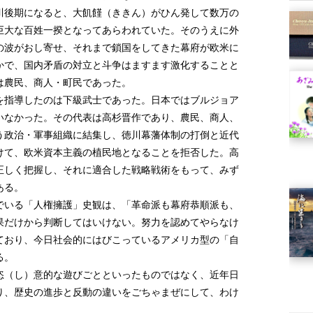
川後期になると、大飢饉（ききん）がひん発して数万の
巨大な百姓一揆となってあらわれていた。そのうえに外
の波がおし寄せ、それまで鎖国をしてきた幕府が欧米に
かで、国内矛盾の対立と斗争はますます激化することと
は農民、商人・町民であった。
指導したのは下級武士であった。日本ではブルジョア
いなかった。その代表は高杉晋作であり、農民、商人、
う政治・軍事組織に結集し、徳川幕藩体制の打倒と近代
けて、欧米資本主義の植民地となることを拒否した。高
正しく把握し、それに適合した戦略戦術をもって、みず
ある。
いる「人権擁護」史観は、「革命派も幕府恭順派も、
果だけから判断してはいけない。努力を認めてやらなけ
ており、今日社会的にはびこっているアメリカ型の「自
る。
（し）意的な遊びごとといったものではなく、近年日
り、歴史の進歩と反動の違いをごちゃまぜにして、わけ