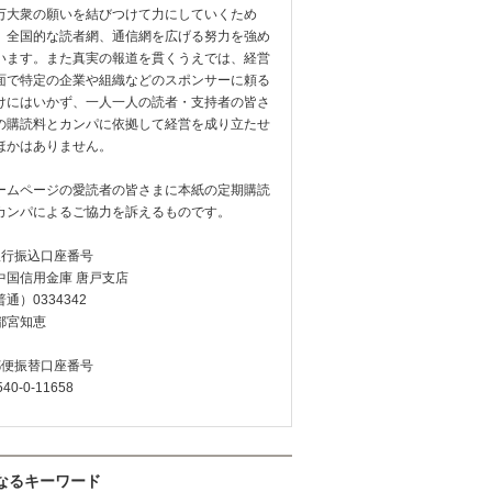
万大衆の願いを結びつけて力にしていくため
、全国的な読者網、通信網を広げる努力を強め
います。また真実の報道を貫くうえでは、経営
面で特定の企業や組織などのスポンサーに頼る
けにはいかず、一人一人の読者・支持者の皆さ
の購読料とカンパに依拠して経営を成り立たせ
ほかはありません。
ームページの愛読者の皆さまに本紙の定期購読
カンパによるご協力を訴えるものです。
銀行振込口座番号
中国信用金庫 唐戸支店
通）0334342
都宮知恵
郵便振替口座番号
540-0-11658
なるキーワード