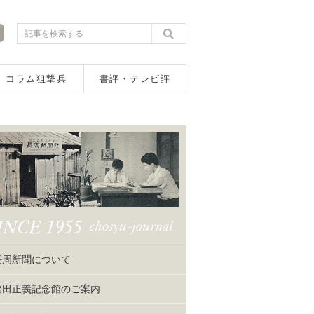
コラム狙撃兵
書評・テレビ評
長周新聞について
福田正義記念館のご案内