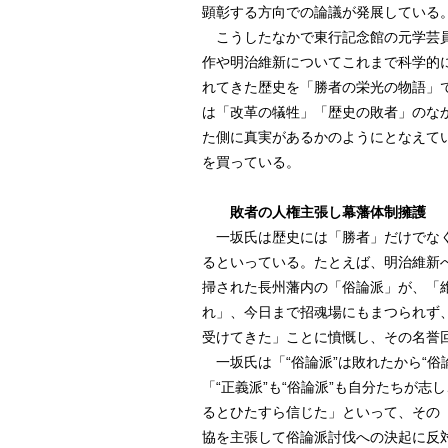
顕彰する方向での論議が発展している
こうしたなかで東行記念館の元学芸員
作や明治維新についてこれまで科学的
れてきた歴史を「勝者の栄光の物語」
は「改革の犠牲」「歴史の敗者」のな
た側に真実があるかのようにとなえて
を買っている。
敗者の人権主張し幕藩体制擁護
一坂氏は歴史には「勝者」だけでなく
るといっている。たとえば、明治維新
掃された長州藩内の「俗論派」が、「維
れ」、今日まで招魂場にもまつられず
受けてきた」ことに憤慨し、その名誉
一坂氏は「“俗論派”は敗れたから“俗
「“正義派”も“俗論派”も自分たちが
るとひたすら信じた」といって、その
協を主張して俗論派討伐への決起に反