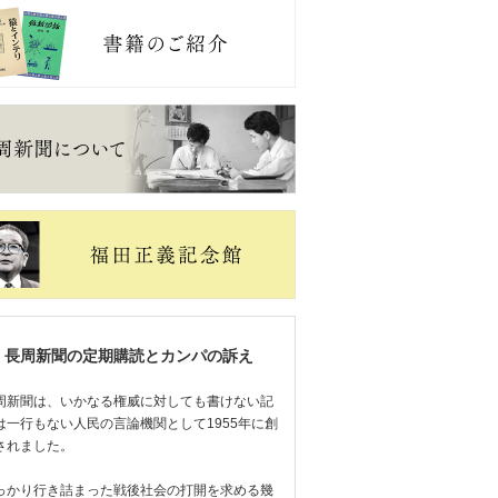
長周新聞の定期購読とカンパの訴え
周新聞は、いかなる権威に対しても書けない記
は一行もない人民の言論機関として1955年に創
されました。
っかり行き詰まった戦後社会の打開を求める幾