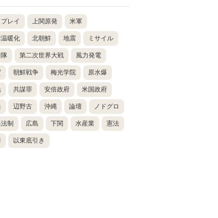
スプレイ
上関原発
米軍
球温暖化
北朝鮮
地震
ミサイル
衛隊
第二次世界大戦
風力発電
賀
朝鮮戦争
梅光学院
原水爆
光
共謀罪
安倍政府
米国政府
発
辺野古
沖縄
論壇
ノドグロ
保法制
広島
下関
水産業
憲法
崎
以東底引き