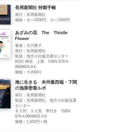
長周新聞社 特製手帳
発行：長周新聞社
価格：大＝2000円、小＝1500円
あざみの花 The Thistle
Flower
著者：古川豊子
発行：長周新聞社
取扱：地方小出版流通センター
B5判 48項 上製 ISBN 978-4-
9909603-4-6
価格：￥2000Ｅ
海に生きる 本州最西端・下関
の漁業密着ルポ
発行：長周新聞社
取扱：長周新聞社、地方小出版流通
センター
Ｂ５判 ５２頁 帯付き ISBN
978-4-9909603-3-9
価格：1,600円＋税