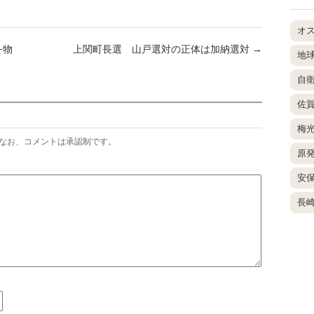
オ
を物
上関町長選 山戸選対の正体は加納選対
→
地
自
佐
梅
なお、コメントは承認制です。
原
安
長