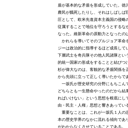
盾が基本的な矛盾を形成していた。徳
農民が餓死したりし、それはしばしば
圧として、欧米先進資本主義国の侵略
従属することで地位を守ろうとするな
なった。維新革命の原動力となったの
かれらを導いてそのブルジョア革命を
ジーは政治的に指導するほど成長して
下層武士を奇兵隊その他人民諸隊とい
的統一国家の形成をすることと結びつ
杉が偉大なのは、客観的な矛盾関係を
から先頭に立って正しく導いたからで
一坂氏が歴史研究の分野にもちこんで
どちらとも一生懸命やったのだから結
ればいけない」という思想を根底にし
由・民主・人権」思想と響きあってい
重要なことは、これが一坂氏１人の恣
本の歴史学界のなかに流れる傾向であ
がわからなくさせていることである。