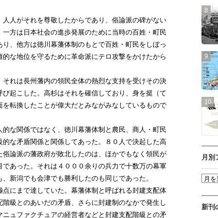
人人がそれを尊敬したからであり、俗論派の碑がない
。一方は日本社会の進歩発展のために当時の百姓・町民
あり、他方は徳川幕藩体制のもとで百姓・町民をしぼっ
権的な地位を守るために革命派にテロ攻撃をかけたから
それは長州藩内の領民全体の熱烈な支持を受けその決
呼び起こした。高杉はそれを確信しており、身を挺（て
面を転換したことが偉大だとみながみなしているもので
的な関係ではなく、徳川幕藩体制と農民、商人・町民
級的な矛盾関係と関係してあった。８０人で決起した高
た俗論派の藩政府が敗北したのは、ほかでもなく領民が
月別
目であった。それは４０００余りの兵力で十数万の幕軍
も、新潟でも会津でも勝利したのも同じであった。
点にまで達していた。幕藩体制と呼ばれる封建支配体
配階級とのあいだの矛盾、さらに封建制のなかで発生し
新刊
マニュファクチュアの経営者などと封建支配階級との矛