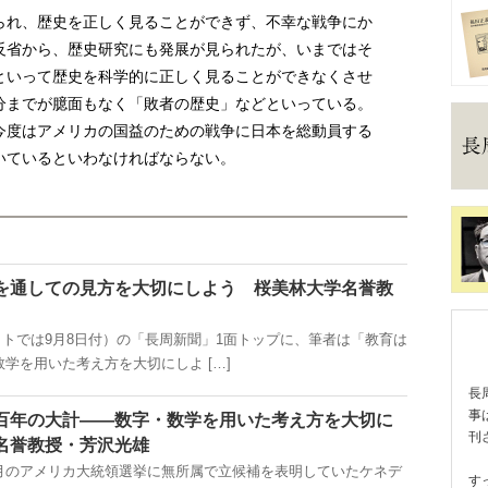
れ、歴史を正しく見ることができず、不幸な戦争にか
反省から、歴史研究にも発展が見られたが、いまではそ
といって歴史を科学的に正しく見ることができなくさせ
分までが臆面もなく「敗者の歴史」などといっている。
今度はアメリカの国益のための戦争に日本を総動員する
いているといわなければならない。
を通しての見方を大切にしよう 桜美林大学名誉教
ネットでは9月8日付）の「長周新聞」1面トップに、筆者は「教育は
学を用いた考え方を大切にしよ […]
長
事
百年の大計――数字・数学を用いた考え方を大切に
刊
名誉教授・芳沢光雄
1月のアメリカ大統領選挙に無所属で立候補を表明していたケネデ
す