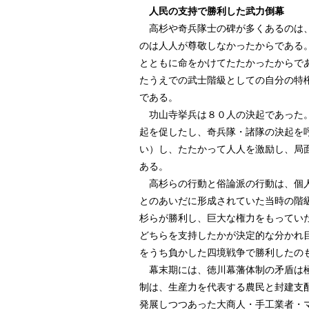
人民の支持で勝利した武力倒幕
高杉や奇兵隊士の碑が多くあるのは、
のは人人が尊敬しなかったからである
とともに命をかけてたたかったからで
たうえでの武士階級としての自分の特
である。
功山寺挙兵は８０人の決起であった。
起を促したし、奇兵隊・諸隊の決起を
い）し、たたかって人人を激励し、局
ある。
高杉らの行動と俗論派の行動は、個人
とのあいだに形成されていた当時の階
杉らが勝利し、巨大な権力をもってい
どちらを支持したかが決定的な分かれ
をうち負かした四境戦争で勝利したの
幕末期には、徳川幕藩体制の矛盾は極
制は、生産力を代表する農民と封建支
発展しつつあった大商人・手工業者・