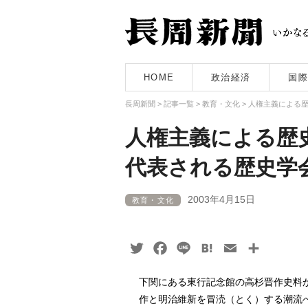
HOME
政治経済
国際
長周新聞
>
記事一覧
>
教育・文化
>
人権主義による
人権主義による歴
代表される歴史
2003年4月15日
教育・文化
Twitter
Facebook
Line
Hatena
Email
共
有
下関にある東行記念館の高杉晋作史料
作と明治維新を冒涜（とく）する潮流