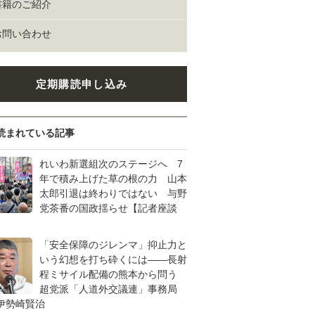
書籍のご紹介
お問い合わせ
定期購読申し込み
読まれている記事
れいわ新選組次のステージへ 7
年で積み上げた草の根の力 山本
太郎引退は終わりではない 与野
党茶番の国政揺らせ【記者座談
「安全保障のジレンマ」抑止力と
いう幻想を打ち砕くには――長射
程ミサイル配備の熊本から問う
超党派「人道外交議連」事務局
伊勢崎賢治