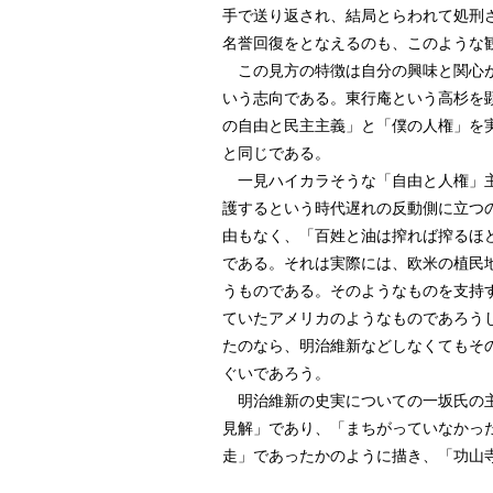
手で送り返され、結局とらわれて処刑
名誉回復をとなえるのも、このような
この見方の特徴は自分の興味と関心が
いう志向である。東行庵という高杉を
の自由と民主主義」と「僕の人権」を
と同じである。
一見ハイカラそうな「自由と人権」主
護するという時代遅れの反動側に立つ
由もなく、「百姓と油は搾れば搾るほ
である。それは実際には、欧米の植民
うものである。そのようなものを支持
ていたアメリカのようなものであろう
たのなら、明治維新などしなくてもそ
ぐいであろう。
明治維新の史実についての一坂氏の主
見解」であり、「まちがっていなかっ
走」であったかのように描き、「功山