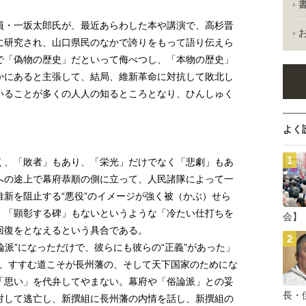
。
・一坂太郎氏が、最近あらわした本や講演で、高杉晋
に研究され、山口県民のなかで誇りをもって語り伝えら
で「偽物の歴史」だといって侮べつし、「本物の歴史」
かにあると主張して、結局、維新革命に対抗して敗北し
いることが多くの人人の知るところとなり、ひんしゅく
よく
、「敗者」もあり、「栄光」だけでなく「悲劇」もあ
への途上で幕府恭順の側に立って、人民諸隊によって一
新を阻止する“悪役”のイメージが強く被（かぶ）せら
、「顕彰する碑」もないというような「冷たい仕打ちを
会】
回復をとなえるという具合である。
論派”になっただけで、彼らにも彼らの“正義”があった」
志し、すすむ道こそが長州藩の、そして天下国家のためにな
「思い」を代弁してやまない。幕府や「俗論派」との妥
長・
対して逃亡し、新撰組に長州藩の内情を話し、新撰組の