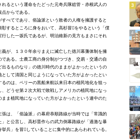
されるという運命をたどった元奇兵隊総管・赤根武人の
観点からである。
すべてであり、俗論派という敗者の人権を擁護すると
顕彰するところに身をおいて、高杉冒をやるという「僕
実行した一坂氏であるが、明治維新の見方もまさにそれ
義が、１３０年余りまえに滅亡した徳川幕藩体制を擁
のである。士農工商の身分制がつづき、交易・交通の自
ど出るものなり」の徳川時代のままがよかったというの
地として清国と同じようになっていた方がよかったとい
するのは、ペリーの黒船来航以来日本の植民地化を狙っ
し、どうせ第２次大戦で敗戦しアメリカの植民地になっ
のまま植民地になっていた方がよかったという連中のた
張は、「俗論派」の幕府恭順路線が当時では「常識的
た」と公言し、高杉晋作らの武力倒幕路線が「過激な暴
寺挙兵」を冒していることに集中的にあらわれている。