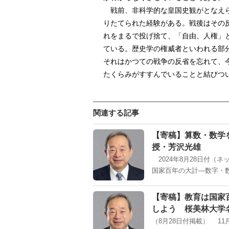
戦前、非科学的な皇国史観がとなえら
りたてられた経験がある。戦後はその
れをまるで投げ捨て、「自由、人権」
ている。歴史学の権威者といわれる部
それはかつての戦争の反省を忘れて、
たくらみがすすんでいることと結びつ
関連する記事
【寄稿】算数・数学
授・芳沢光雄
2024年8月28日付（
国家百年の大計―数字・数
【寄稿】教育は国家
しよう 桜美林大学
（8月28日付掲載） 1