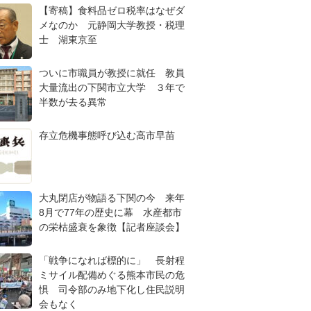
【寄稿】食料品ゼロ税率はなぜダ
メなのか 元静岡大学教授・税理
士 湖東京至
ついに市職員が教授に就任 教員
大量流出の下関市立大学 ３年で
半数が去る異常
存立危機事態呼び込む高市早苗
大丸閉店が物語る下関の今 来年
8月で77年の歴史に幕 水産都市
の栄枯盛衰を象徴【記者座談会】
「戦争になれば標的に」 長射程
ミサイル配備めぐる熊本市民の危
惧 司令部のみ地下化し住民説明
会もなく