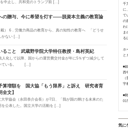
を中止し、共和党のトランプ前 […]
千
に
て
への贈与、今に希望を灯す――脱資本主義の教育論
の
わ
から連載） 6．労働力商品の教育から、真の知性の教育へ 「どうせ
ま
ない […]
る
ホ
いること 武蔵野学院大学特任教授・島村英紀
と
立法人化して以降、国からの運営費交付金が年に5％ずつ減少して
いている。 […]
■
西
（普
宇
予算増額を 国大協「もう限界」と訴え 研究者育
明全文】
■
立大学協会（永田恭介会長）が7日、「我が国の輝ける未来のた
01
を公表した。国立大学の活動を […]
気に