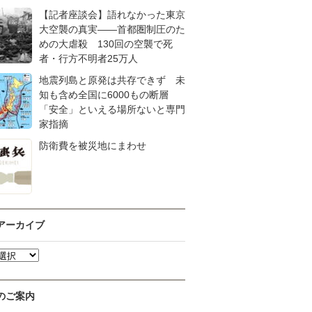
【記者座談会】語れなかった東京
大空襲の真実――首都圏制圧のた
めの大虐殺 130回の空襲で死
者・行方不明者25万人
地震列島と原発は共存できず 未
知も含め全国に6000もの断層
「安全」といえる場所ないと専門
家指摘
防衛費を被災地にまわせ
アーカイブ
のご案内