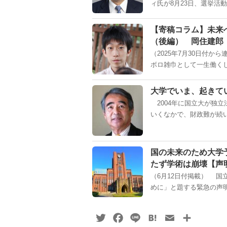
ィ氏が8月23日、選挙活動
【寄稿コラム】未来
（後編） 岡住建郎
（2025年7月30日付
ボロ雑巾として一生働くしか
大学でいま、起きて
2004年に国立大が独
いくなかで、財政難が続
国の未来のため大学
たず学術は崩壊【声
（6月12日付掲載） 国
めに」と題する緊急の声明
Twitter
Facebook
Line
Hatena
Email
共