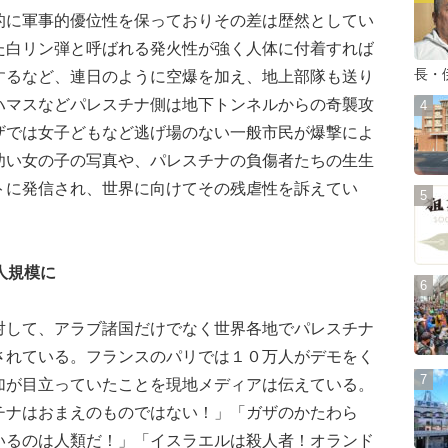
に軍事的優位性を保っておりその差は歴然としてい
た白リン弾と呼ばれる発火性が強く人体に付着すれば
長・
するなど、連日のように空爆を加え、地上部隊も送り
ハマスなどパレスチナ側は地下トンネルからの奇襲攻
ザでは女子どもなど逃げ場のない一般市民が爆撃によ
幼い女の子の写真や、パレスチナの負傷者たちの生生
トに発信され、世界に向けてその残虐性を訴えてい
人規模に
して、アラブ諸国だけでなく世界各地でパレスチナ
されている。フランスのパリでは１０万人がデモをく
加が目立っていたことを現地メディアは伝えている。
チナはおまえのものではない！」「ガザのかたわら
いるのは人類だ！」「イスラエルは殺人者！オランド