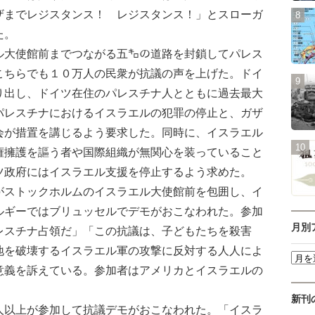
ザまでレジスタンス！ レジスタンス！」とスローガ
た。
大使館前までつながる五㌔の道路を封鎖してパレス
こちらでも１０万人の民衆が抗議の声を上げた。ドイ
り出し、ドイツ在住のパレスチナ人とともに過去最大
パレスチナにおけるイスラエルの犯罪の停止と、ガザ
会が措置を講じるよう要求した。同時に、イスラエル
権擁護を謳う者や国際組織が無関心を装っていること
ツ政府にはイスラエル支援を停止するよう求めた。
ストックホルムのイスラエル大使館前を包囲し、イ
ルギーではブリュッセルでデモがおこなわれた。参加
月別
レスチナ占領だ」「この抗議は、子どもたちを殺害
地を破壊するイスラエル軍の攻撃に反対する人人によ
意義を訴えている。参加者はアメリカとイスラエルの
新刊
以上が参加して抗議デモがおこなわれた。「イスラ