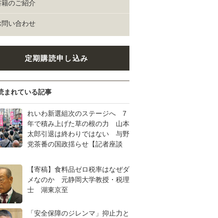
書籍のご紹介
お問い合わせ
定期購読申し込み
読まれている記事
れいわ新選組次のステージへ 7
年で積み上げた草の根の力 山本
太郎引退は終わりではない 与野
党茶番の国政揺らせ【記者座談
【寄稿】食料品ゼロ税率はなぜダ
メなのか 元静岡大学教授・税理
士 湖東京至
「安全保障のジレンマ」抑止力と