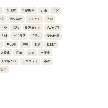
軍
自衛隊
朝鮮戦争
原発
下関
水爆
梅光学院
ノドグロ
佐賀
サイル
広島
以東底引き
風力発電
保法制
上関原発
辺野古
安倍政府
壇
共謀罪
沖縄
地震
北朝鮮
球温暖化
長崎
梅光
水産業
二次世界大戦
オスプレイ
憲法
国政府