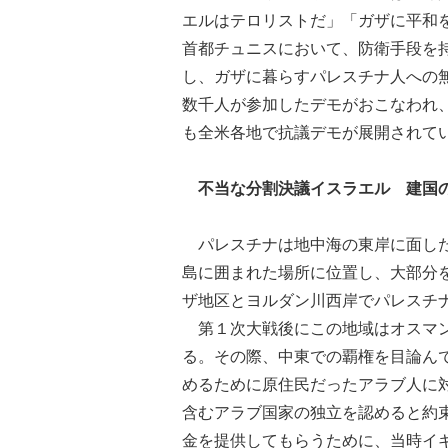
エルはテロリストだ」「ガザに平和
首都チュニスにおいて、防衛手段を
し、ガザに暮らすパレスチナ人への
数千人が参加したデモがおこなわれ
も全米各地で抗議デモが展開されて
不当な分割決議イスラエル 建国
パレスチナは地中海の東岸に面した
島に囲まれた場所に位置し、大部分
ザ地区とヨルダン川西岸でパレスチ
第１次大戦後にこの地域はオスマン
る。その際、中東での覇権を目論ん
めるために原住民だったアラブ人に
含むアラブ国家の独立を認めると約
金を提供してもらうために、当時イ