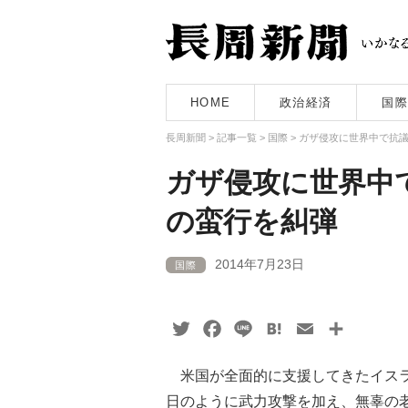
HOME
政治経済
国際
長周新聞
>
記事一覧
>
国際
>
ガザ侵攻に世界中で抗
ガザ侵攻に世界中
の蛮行を糾弾
2014年7月23日
国際
Twitter
Facebook
Line
Hatena
Email
共
有
米国が全面的に支援してきたイスラ
日のように武力攻撃を加え、無辜の