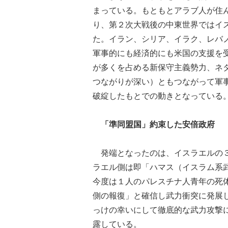
まっている。もともとアラブ人が住
り、第２次大戦後の中東世界ではイ
た。イラン、シリア、イラク、レバ
軍事的にも経済的にも米国の支援を
が多くを占める新保守主義勢力、ネ
つながりが深い）ともつながって軍
破綻したもとでの動きとなっている
「準同盟国」約束した安倍政府
発端となったのは、イスラエルの３
ラエル側は即「ハマス（イスラム系
今度は１人のパレスチナ人青年の死
側の報復」と確信し武力衝突に発展
っけの幸いにして徹底的な武力攻撃
露している。