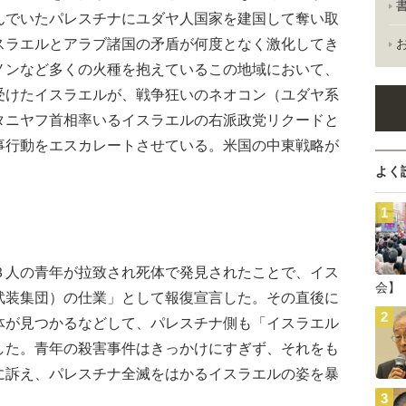
んでいたパレスチナにユダヤ人国家を建国して奪い取
スラエルとアラブ諸国の矛盾が何度となく激化してき
ノンなど多くの火種を抱えているこの地域において、
受けたイスラエルが、戦争狂いのネオコン（ユダヤ系
タニヤフ首相率いるイスラエルの右派政党リクードと
事行動をエスカレートさせている。米国の中東戦略が
。
よく
人の青年が拉致され死体で発見されたことで、イス
会】
武装集団）の仕業」として報復宣言した。その直後に
体が見つかるなどして、パレスチナ側も「イスラエル
した。青年の殺害事件はきっかけにすぎず、それをも
に訴え、パレスチナ全滅をはかるイスラエルの姿を暴