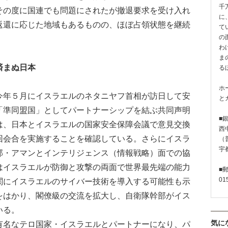
千
その度に国連でも問題にされたが撤退要求を受け入れ
に
返還に応じた地域もあるものの、ほぼ占領状態を継続
て
の
わ
ま
済まぬ日本
る
ホ
年５月にイスラエルのネタニヤフ首相が訪日して安
と
「準同盟国」としてパートナーシップを結ぶ共同声明
■
は、日本とイスラエルの国家安全保障会議で意見交換
西
回会合を実施することを確認している。さらにイスラ
（普
宇
部・アマンとインテリジェンス（情報戦略）面での協
はイスラエルが防御と攻撃の両面で世界最先端の能力
■
01
関にイスラエルのサイバー技術を導入する可能性も示
をはかり、閣僚級の交流を拡大し、自衛隊幹部がイス
いる。
気に
名なテロ国家・イスラエルとパートナーになり、パ