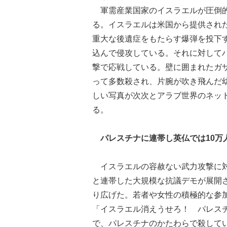
軍需産業国家のイスラエルが圧倒的
る。イスラエルは米国から提供され
重大な後遺症をもたらす爆弾を投下
込んで侵攻している。それに対して
撃で応戦している。壁に囲まれたガ
って多数殺され、片腕が吹き飛んだ
しい写真が次次とアラブ世界のネッ
る。
パレスチナに連帯し英仏では10万
イスラエルの容赦ない武力攻撃に対
と連帯した大規模な抗議デモが展開
り広げた。若者や女性の積極的な参
「イスラエル消えうせろ！ パレス
で、パレスチナのかたわらで殺して