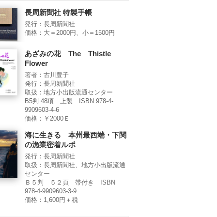
長周新聞社 特製手帳
発行：長周新聞社
価格：大＝2000円、小＝1500円
あざみの花 The Thistle
Flower
著者：古川豊子
発行：長周新聞社
取扱：地方小出版流通センター
B5判 48項 上製 ISBN 978-4-
9909603-4-6
価格：￥2000Ｅ
海に生きる 本州最西端・下関
の漁業密着ルポ
発行：長周新聞社
取扱：長周新聞社、地方小出版流通
センター
Ｂ５判 ５２頁 帯付き ISBN
978-4-9909603-3-9
価格：1,600円＋税