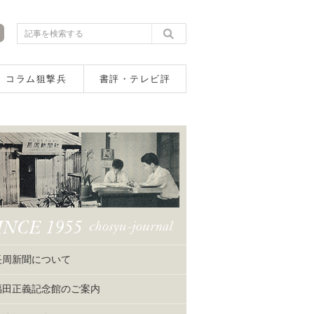
コラム狙撃兵
書評・テレビ評
長周新聞について
福田正義記念館のご案内