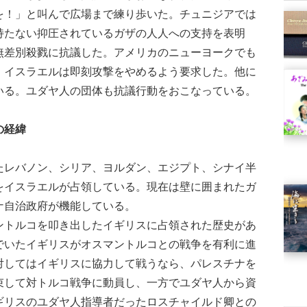
を！」と叫んで広場まで練り歩いた。チュニジアでは
持たない抑圧されているガザの人人への支持を表明
無差別殺戮に抗議した。アメリカのニューヨークでも
、イスラエルは即刻攻撃をやめるよう要求した。他に
いる。ユダヤ人の団体も抗議行動をおこなっている。
の経緯
レバノン、シリア、ヨルダン、エジプト、シナイ半
をイスラエルが占領している。現在は壁に囲まれたガ
ナ自治政府が機能している。
トルコを叩き出したイギリスに占領された歴史があ
でいたイギリスがオスマントルコとの戦争を有利に進
対してはイギリスに協力して戦うなら、パレスチナを
束して対トルコ戦争に動員し、一方でユダヤ人から資
ギリスのユダヤ人指導者だったロスチャイルド卿との