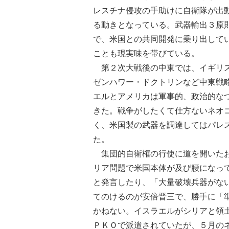
レスチナ侵攻の手助けに自衛隊が出
る動きとなっている。武器輸出３原
で、米国との共同開発に乗り出して
ことも現実味を帯びている。
第２次大戦後の中東では、イギリス
ゼンハワー・ドクトリンなど中東戦
エルとアメリカは軍事的、政治的な
きた。戦争がしたくて仕方ないネオ
く、米国製の武器を調達してはパレ
た。
集団的自衛権の行使に道を開いたお
リア問題で米国本体が及び腰になっ
と発言したり、「大量破壊兵器がな
てのけるのが安倍晋三で、勝手に「
かねない。イスラエルがシリアと領
ＰＫＯで派遣されていたが、５月の