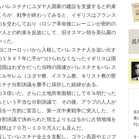
らパレスチナにユダヤ人国家の建設を支援すると約束
ころが、戦争が終わってみると、イギリスはフランス
約を交わしており（ロシア革命後にレーニンが密約の
ヤ人との約束を反故にして、旧オスマン領を英仏露の
やった。
にヨーロッパから入植してパレスチナ人を追い出す
の１９４７年に手がつけられなくなったイギリスは国
盟国はわずかだった当時の国連がパレスチナをパレス
エルサレム（ユダヤ教、イスラム教、キリスト教の聖
スチナ分割決議を勝手に採択した経緯がある。
３倍いた。さらに土地所有面積にして６％弱だった
るという不当な分割決議で、その後、アラブの人人が
国を一方的に宣言し、第一次中東戦争に突入した。イ
長
事
分割決議で決められた領土よりもはるかに占領地域を
刊
難民は７０万～１００万人にも及んだ。
してパレスチナ全土を支配し、ゴラン高原やエジプ
す