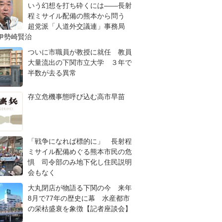
いう幻想を打ち砕くには――長射
程ミサイル配備の熊本から問う
超党派「人道外交議連」事務局
伊勢崎賢治
ついに市職員が教授に就任 教員
大量流出の下関市立大学 ３年で
半数が去る異常
存立危機事態呼び込む高市早苗
「戦争になれば標的に」 長射程
ミサイル配備めぐる熊本市民の危
惧 司令部のみ地下化し住民説明
会もなく
大丸閉店が物語る下関の今 来年
8月で77年の歴史に幕 水産都市
の栄枯盛衰を象徴【記者座談会】