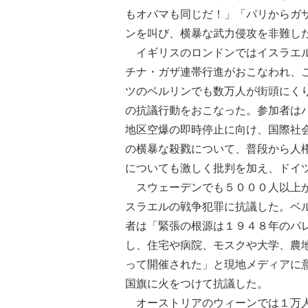
もオバマも同じだ！」「パリからガ
ンを叫び、横暴な武力侵攻を非難し
イギリスのロンドンではイスラエル
チナ・ガザ連帯行進がおこなわれ、
ツのベルリンでも数万人が街頭にく
の抗議行動をおこなった。参加者は
地区空爆の即時停止に向け、国際社
の横暴な殺戮について、普段から人
についても激しく批判を加え、ドイ
スウェーデンでも５０００人以上が
スラエルの戦争犯罪に抗議した。ベ
者は「緊張の根源は１９４８年のパ
し、住宅や病院、モスクや大学、農
って開催された」と現地メディアに
国旗に火をつけて抗議した。
オーストリアのウィーンでは１万人