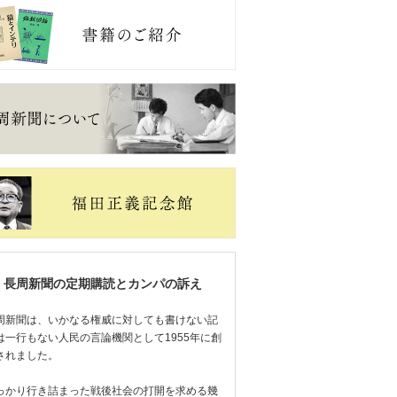
長周新聞の定期購読とカンパの訴え
周新聞は、いかなる権威に対しても書けない記
は一行もない人民の言論機関として1955年に創
されました。
っかり行き詰まった戦後社会の打開を求める幾