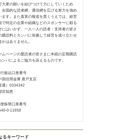
万大衆の願いを結びつけて力にしていくため
、全国的な読者網、通信網を広げる努力を強め
います。また真実の報道を貫くうえでは、経営
面で特定の企業や組織などのスポンサーに頼る
けにはいかず、一人一人の読者・支持者の皆さ
の購読料とカンパに依拠して経営を成り立たせ
ほかはありません。
ームページの愛読者の皆さまに本紙の定期購読
カンパによるご協力を訴えるものです。
銀行振込口座番号
中国信用金庫 唐戸支店
通）0334342
都宮知恵
郵便振替口座番号
540-0-11658
なるキーワード