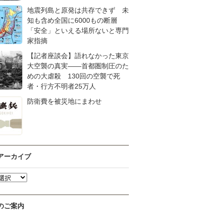
地震列島と原発は共存できず 未
知も含め全国に6000もの断層
「安全」といえる場所ないと専門
家指摘
【記者座談会】語れなかった東京
大空襲の真実――首都圏制圧のた
めの大虐殺 130回の空襲で死
者・行方不明者25万人
防衛費を被災地にまわせ
アーカイブ
のご案内