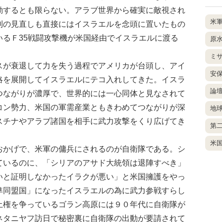
動するとも限らない。アラブ世界から確実に敵視され
米
則の見直しも直接にはイスラエルを念頭に置いたもの
いるＦ35戦闘攻撃機が米国経由でイスラエルに渡る
原
ミ
が衰退して力を失う過程でアメリカが台頭し、アイ
安
略を展開してイスラエルにテコ入れしてきた。イスラ
論
つながりが濃厚で、世界的には一心同体と見なされて
コン勢力、米国の軍需産業ともきわめてつながりが深
地
スチナやアラブ諸国を相手に武力攻撃をくり広げてき
第
米
かげで、米軍の傭兵にされるのが自衛隊である。シ
ているのに、「シリアのアサド大統領は退陣すべき」
いと証明しなかったイラクが悪い」と米国擁護をやっ
準同盟国」になったイスラエルの為に武力参戦すらし
土権を争っているゴラン高原には９０年代に自衛隊が
ネタニヤフ訪日で秘密裏に自衛隊の出動が要請されて