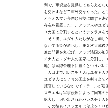
間で、軍資金を提供してもらえるな
を交わすなど二重外交をやった。と
ともオスマン帝国領分割に関する密
存在を暴露した）、アラブ人やユダ
３カ国で分割するというデタラメを
その後、ユダヤ人たちがなし崩し的
なかで衝突が激化し、第２次大戦後
連に問題を丸投げ。アラブ諸国の加
チナ人とユダヤ人の国家に分割し、
地）は国際管理下に置くというパレ
人口比でパレスチナ人はユダヤ人の
ユダヤ人に５７％の国土を割り当て
拒否しているなかでイスラエルが建
スラエルは軍事侵攻によって国連の
拡大し、追い出されたパレスチナ人
その後もイスラエルは侵攻をくり返