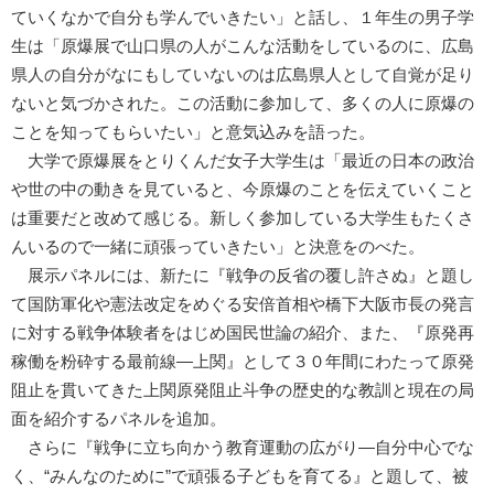
ていくなかで自分も学んでいきたい」と話し、１年生の男子学
生は「原爆展で山口県の人がこんな活動をしているのに、広島
県人の自分がなにもしていないのは広島県人として自覚が足り
ないと気づかされた。この活動に参加して、多くの人に原爆の
ことを知ってもらいたい」と意気込みを語った。
大学で原爆展をとりくんだ女子大学生は「最近の日本の政治
や世の中の動きを見ていると、今原爆のことを伝えていくこと
は重要だと改めて感じる。新しく参加している大学生もたくさ
んいるので一緒に頑張っていきたい」と決意をのべた。
展示パネルには、新たに『戦争の反省の覆し許さぬ』と題し
て国防軍化や憲法改定をめぐる安倍首相や橋下大阪市長の発言
に対する戦争体験者をはじめ国民世論の紹介、また、『原発再
稼働を粉砕する最前線―上関』として３０年間にわたって原発
阻止を貫いてきた上関原発阻止斗争の歴史的な教訓と現在の局
面を紹介するパネルを追加。
さらに『戦争に立ち向かう教育運動の広がり―自分中心でな
く、“みんなのために”で頑張る子どもを育てる』と題して、被