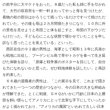
の前半分に大ヤケドをおった。８歳だった私も姉に手を引かれ
て、大竹の収容所を一軒一軒まわってやっと母を見つけたが、
着物の袷の部分はかろうじて残っているだけですべて焼けただ
れていた。その後も母は２カ月間寝たきりになり、１０月に外
の景色を見せようと布団ごと体を起こすと、布団の下がウジだ
らけだった。子ども心にこんな状態で寝かせていたことを申し
訳なく思ったことを覚えている」といった。
西区在住の９２歳の男性は、海軍として昭和１３年に呉港か
ら戦地に出征し、ブーゲンビル島で草やトカゲを食べて生き延
びた体験を語り、「原爆と戦争展のポスターを目にして、自分
も力になれないかと思った。ぜひ戦地体験を話したい」と再訪
を約束した。
６８歳の退職者の男性は、「この展示を見て、これまで隠さ
れてきた一つ一つの歴史がつながり、今の日本の大きな枠組み
が理解できた。とくに戦後、ＧＨＱがいかに巧妙に日本の上層
部を飼い慣らしてアメリカにとって忠実な手下にしていったか
がよく描かれており、“アメリカの属国”といわれて久しい日本