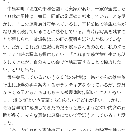
た。
中島本町（現在の平和公園）に実家があり、一家が全滅した
７０代の男性は、毎日、同町の慰霊碑に献水していることを明
かし、「この原爆展は毎年来ているし、平和公園で学生たちが
粘り強く続けていることに感心している。当時は写真を残すこ
とが禁じられ、被爆後はこの町の資料もほとんど残っていな
い。だが、これだけ立派に資料を展示されるのなら、私の持っ
ている当時の写真も提供したい」「これまで修学旅行生にも話
をしてきたが、自分もこの会で体験証言することで協力した
い」と申し出た。
毎年参観しているという６０代の男性は「県外からの修学旅
行生に原爆の碑を案内するボランティアをやっているが、県外
からくる子どもたちはもちろん被爆体験は聞いたことがない
し、“爆心地”という言葉すら知らない子どもが多い。しかし、
最近は事前に勉強してきたのだろうと思うような深い内容の質
問が多く、みんな真剣に原爆について学ぼうとしている」と話
した。
「今、安倍政府が憲法改正といっているが、参院選で勝って