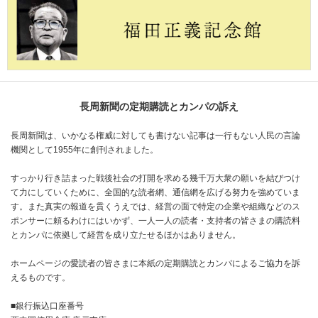
長周新聞の定期購読とカンパの訴え
長周新聞は、いかなる権威に対しても書けない記事は一行もない人民の言論
機関として1955年に創刊されました。
すっかり行き詰まった戦後社会の打開を求める幾千万大衆の願いを結びつけ
て力にしていくために、全国的な読者網、通信網を広げる努力を強めていま
す。また真実の報道を貫くうえでは、経営の面で特定の企業や組織などのス
ポンサーに頼るわけにはいかず、一人一人の読者・支持者の皆さまの購読料
とカンパに依拠して経営を成り立たせるほかはありません。
ホームページの愛読者の皆さまに本紙の定期購読とカンパによるご協力を訴
えるものです。
■銀行振込口座番号