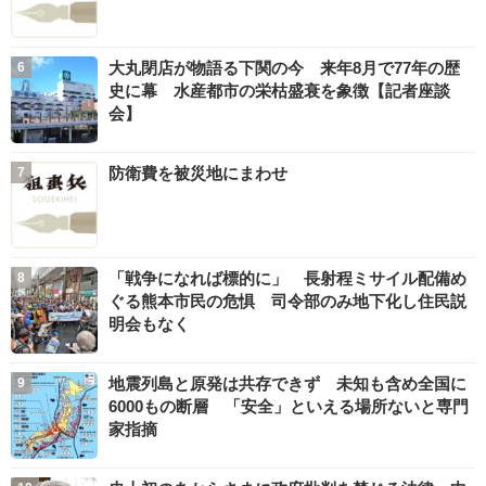
大丸閉店が物語る下関の今 来年8月で77年の歴
史に幕 水産都市の栄枯盛衰を象徴【記者座談
会】
防衛費を被災地にまわせ
「戦争になれば標的に」 長射程ミサイル配備め
ぐる熊本市民の危惧 司令部のみ地下化し住民説
明会もなく
地震列島と原発は共存できず 未知も含め全国に
6000もの断層 「安全」といえる場所ないと専門
家指摘