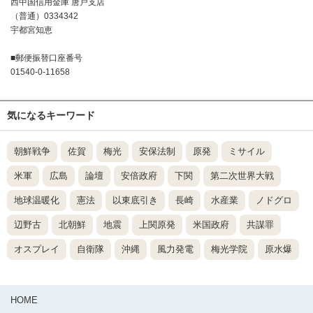
西中国信用金庫 唐戸支店
（普通）0334342
宇都宮知恵
■郵便振替口座番号
01540-0-11658
気になるキーワード
朝鮮戦争
佐賀
梅光
安保法制
原発
ミサイル
米軍
広島
論壇
安倍政府
下関
第二次世界大戦
地球温暖化
憲法
以東底引き
長崎
水産業
ノドグロ
辺野古
北朝鮮
地震
上関原発
米国政府
共謀罪
オスプレイ
自衛隊
沖縄
風力発電
梅光学院
原水爆
HOME