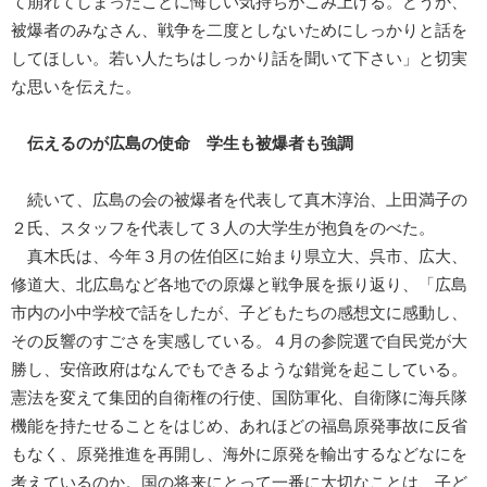
て崩れてしまったことに悔しい気持ちがこみ上げる。どうか、
被爆者のみなさん、戦争を二度としないためにしっかりと話を
してほしい。若い人たちはしっかり話を聞いて下さい」と切実
な思いを伝えた。
伝えるのが広島の使命 学生も被爆者も強調
続いて、広島の会の被爆者を代表して真木淳治、上田満子の
２氏、スタッフを代表して３人の大学生が抱負をのべた。
真木氏は、今年３月の佐伯区に始まり県立大、呉市、広大、
修道大、北広島など各地での原爆と戦争展を振り返り、「広島
市内の小中学校で話をしたが、子どもたちの感想文に感動し、
その反響のすごさを実感している。４月の参院選で自民党が大
勝し、安倍政府はなんでもできるような錯覚を起こしている。
憲法を変えて集団的自衛権の行使、国防軍化、自衛隊に海兵隊
機能を持たせることをはじめ、あれほどの福島原発事故に反省
もなく、原発推進を再開し、海外に原発を輸出するなどなにを
考えているのか。国の将来にとって一番に大切なことは、子ど