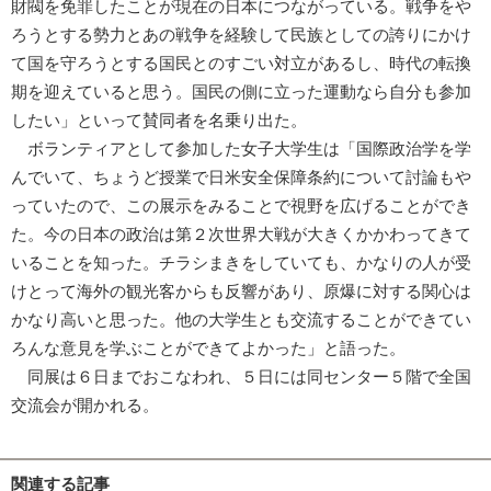
財閥を免罪したことが現在の日本につながっている。戦争をや
ろうとする勢力とあの戦争を経験して民族としての誇りにかけ
て国を守ろうとする国民とのすごい対立があるし、時代の転換
期を迎えていると思う。国民の側に立った運動なら自分も参加
したい」といって賛同者を名乗り出た。
ボランティアとして参加した女子大学生は「国際政治学を学
んでいて、ちょうど授業で日米安全保障条約について討論もや
っていたので、この展示をみることで視野を広げることができ
た。今の日本の政治は第２次世界大戦が大きくかかわってきて
いることを知った。チラシまきをしていても、かなりの人が受
けとって海外の観光客からも反響があり、原爆に対する関心は
かなり高いと思った。他の大学生とも交流することができてい
ろんな意見を学ぶことができてよかった」と語った。
同展は６日までおこなわれ、５日には同センター５階で全国
交流会が開かれる。
関連する記事