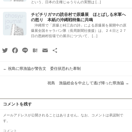
という、日本の主権じゅうりんの実態は […]
チビチリガマの読谷村で原爆展 ほとばしる米軍へ
の怒り 本紙の沖縄戦特集に共鳴
沖縄県で「原爆と峠三吉の詩」による原爆展を展開中の原
爆展全国キャラバン隊（長周新聞社後援）は、２４日と２７
日の恩納村役場での展示につづいて、 […]
Twitter
Facebook
Line
Hatena
Email
共
有
←
祝島に県漁協が警告文 委任状恐れた牽制
祝島 漁協総会を中止して逃げ帰った県漁協
→
コメントを残す
メールアドレスが公開されることはありません。なお、コメントは承認制で
す。
コメント