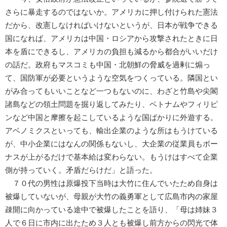
さらに暴走するのではないか。アメリカに押し付けられた憲法
だから、改憲しなければいけないというが、日本が戦争できる
国になれば、アメリカは中国・ロシアから攻撃されたときに日
本を盾にできるし、アメリカの負担も減るから都合がいいだけ
の話だ。政府もマスコミも中国・北朝鮮の脅威を過剰に煽っ
て、国防軍が必要というような空気をつくっている。隣国とい
がみ合ってもいいことなど一つもないのに、わざと竹島や尖閣
諸島などの領土問題を掘り返してみたり、ベトナムやフィリピ
ンなど中国と摩擦を起こしているような国ばかりに外遊する。
アベノミクスといっても、輸出企業のような所はもうけている
が、中小企業にはなんの関係もないし、大企業の従業員もボー
ナスが上がるだけで基本給は変わらない。もうけはすべて企業
側が持っていく。矛盾だらけだ」と語った。
７０代の男性は原爆投下当時は大竹に住んでいたため自身は
被爆していないが、母親が大竹の義勇軍として広島市内の家屋
疎開に向かっている途中で被爆したことを語り、「母は姉妹３
人で６日に市内に出たため３人とも被爆し前方からの閃光で体