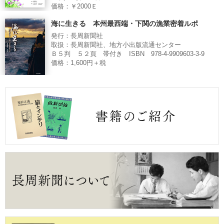
価格：￥2000Ｅ
海に生きる 本州最西端・下関の漁業密着ルポ
発行：長周新聞社
取扱：長周新聞社、地方小出版流通センター
Ｂ５判 ５２頁 帯付き ISBN 978-4-9909603-3-9
価格：1,600円＋税