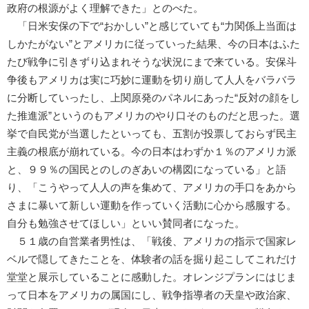
政府の根源がよく理解できた」とのべた。
「日米安保の下で“おかしい”と感じていても“力関係上当面は
しかたがない”とアメリカに従っていった結果、今の日本はふた
たび戦争に引きずり込まれそうな状況にまで来ている。安保斗
争後もアメリカは実に巧妙に運動を切り崩して人人をバラバラ
に分断していったし、上関原発のパネルにあった“反対の顔をし
た推進派”というのもアメリカのやり口そのものだと思った。選
挙で自民党が当選したといっても、五割が投票しておらず民主
主義の根底が崩れている。今の日本はわずか１％のアメリカ派
と、９９％の国民とのしのぎあいの構図になっている」と語
り、「こうやって人人の声を集めて、アメリカの手口をあから
さまに暴いて新しい運動を作っていく活動に心から感服する。
自分も勉強させてほしい」といい賛同者になった。
５１歳の自営業者男性は、「戦後、アメリカの指示で国家レ
ベルで隠してきたことを、体験者の話を掘り起こしてこれだけ
堂堂と展示していることに感動した。オレンジプランにはじま
って日本をアメリカの属国にし、戦争指導者の天皇や政治家、