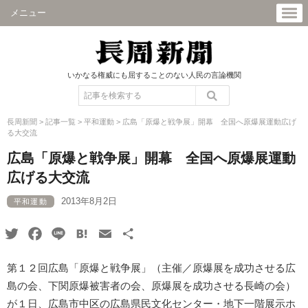
メニュー
いかなる権威にも屈することのない人民の言論機関
長周新聞
>
記事一覧
>
平和運動
>
広島「原爆と戦争展」開幕 全国へ原爆展運動広げ
る大交流
広島「原爆と戦争展」開幕 全国へ原爆展運動
広げる大交流
2013年8月2日
平和運動
Twitter
Facebook
Line
Hatena
Email
共
有
第１２回広島「原爆と戦争展」（主催／原爆展を成功させる広
島の会、下関原爆被害者の会、原爆展を成功させる長崎の会）
が１日、広島市中区の広島県民文化センター・地下一階展示ホ