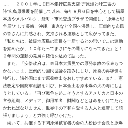
し、「２００１年に旧日本銀行広島支店で“原爆と峠三吉の
詩”広島原爆展を開催して以来、毎年８月６日を中心として福屋
本店やメルパルク、袋町・市民交流プラザで開催し、“原爆と戦
争展”として長崎、沖縄、東京など全国へ浸透し、圧倒的な市民
の皆さんに共感され、支持される運動として広がってきた」
「私たちは、被爆地広島の面目を一新するとの思いでこの運動
を始めたが、１０年たってまさにその通りになってきた」と１
２年間の運動の発展を確信を込めて語った。
また、「安倍政府は、東日本大震災での原発事故の収束もつ
かないまま、圧倒的な国民世論を踏みにじり、原発の再稼働を
強行し、諸外国にまで原発輸出をおしすすめている。また、憲
法改定や国防軍創設を叫び、日本全土を原水爆の火の海にしよ
うとしている」「再び戦争を起こそうとするアメリカと日本の
官僚組織、メディア、御用学者、財閥などとは命をかけてたた
かわねばなりません。世界中の平和を愛する人人と連帯して頑
張りましょう」と力強く呼びかけた。
続いて、共催する下関原爆被害者の会の大松妙子会長と原爆