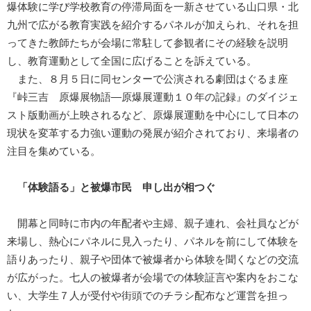
爆体験に学び学校教育の停滞局面を一新させている山口県・北
九州で広がる教育実践を紹介するパネルが加えられ、それを担
ってきた教師たちが会場に常駐して参観者にその経験を説明
し、教育運動として全国に広げることを訴えている。
また、８月５日に同センターで公演される劇団はぐるま座
『峠三吉 原爆展物語―原爆展運動１０年の記録』のダイジェ
スト版動画が上映されるなど、原爆展運動を中心にして日本の
現状を変革する力強い運動の発展が紹介されており、来場者の
注目を集めている。
「体験語る」と被爆市民 申し出が相つぐ
開幕と同時に市内の年配者や主婦、親子連れ、会社員などが
来場し、熱心にパネルに見入ったり、パネルを前にして体験を
語りあったり、親子や団体で被爆者から体験を聞くなどの交流
が広がった。七人の被爆者が会場での体験証言や案内をおこな
い、大学生７人が受付や街頭でのチラシ配布など運営を担っ