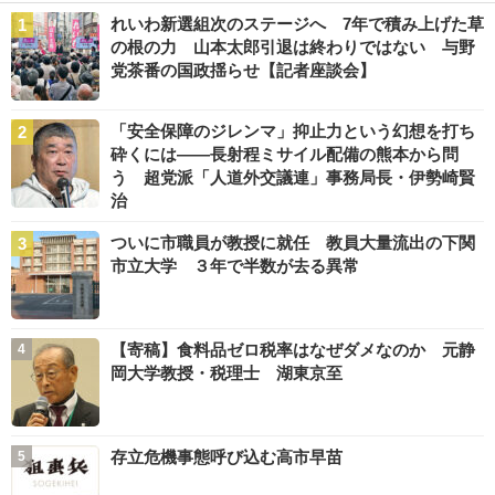
れいわ新選組次のステージへ 7年で積み上げた草
の根の力 山本太郎引退は終わりではない 与野
党茶番の国政揺らせ【記者座談会】
「安全保障のジレンマ」抑止力という幻想を打ち
砕くには――長射程ミサイル配備の熊本から問
う 超党派「人道外交議連」事務局長・伊勢崎賢
治
ついに市職員が教授に就任 教員大量流出の下関
市立大学 ３年で半数が去る異常
【寄稿】食料品ゼロ税率はなぜダメなのか 元静
岡大学教授・税理士 湖東京至
存立危機事態呼び込む高市早苗