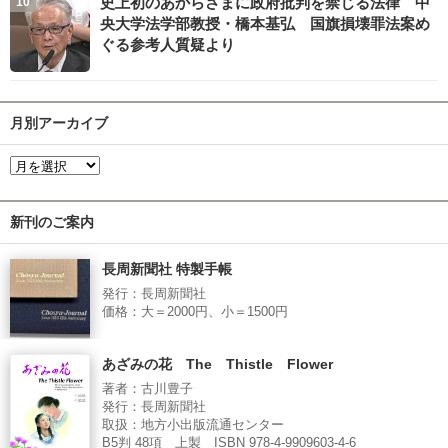
史上初のあからさまに政府批判を禁じる法律 中
央大学法学部教授・橋本基弘 国旗損壊罪法案め
ぐる参考人質疑より
月別アーカイブ
新刊のご案内
長周新聞社 特製手帳
発行：長周新聞社
価格：大＝2000円、小＝1500円
あざみの花 The Thistle Flower
著者：古川豊子
発行：長周新聞社
取扱：地方小出版流通センター
B5判 48項 上製 ISBN 978-4-9909603-4-6