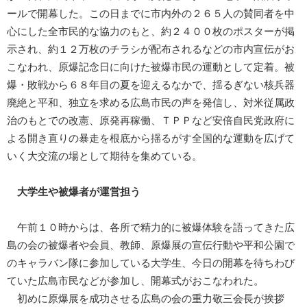
ールで開幕した。この日までに市内外の２６５人の賛同者を中
心にした全市民的な協力のもと、約２４００枚のポスターが掲
示され、約１２万枚のチラシが配布されるなどの市内宣伝がお
こなわれ、原爆記念日に向けた被爆市民の運動として定着。被
爆・敗戦から６８年目の夏を迎えるなかで、揺るぎない核兵器
廃絶と平和、独立を求める広島市民の声を発信し、対米従属政
治のもとでの改憲、原発再稼働、ＴＰＰなど安倍自民党政府に
よる開き直りの暴走を根底から揺るがす全国的な運動を広げて
いく大交流の場として期待を集めている。
大学生や被爆者が運営担う
午前１０時からは、各所で精力的に被爆体験を語ってきた広
島の会の被爆者や会員、教師、原爆展の宣伝行動や平和公園で
のキャラバン隊に参加している大学生、今日の開幕を待ちわび
ていた広島市民などが参加し、開幕式がおこなわれた。
初めに原爆展を成功させる広島の会の重力敬三会長が挨拶