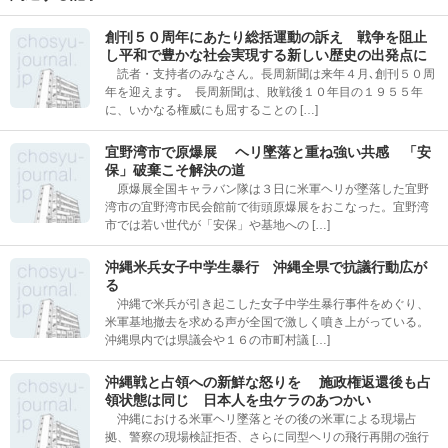
創刊５０周年にあたり総括運動の訴え 戦争を阻止
し平和で豊かな社会実現する新しい歴史の出発点に
読者・支持者のみなさん。長周新聞は来年４月､創刊５０周
年を迎えます｡ 長周新聞は、敗戦後１０年目の１９５５年
に、いかなる権威にも屈することの […]
宜野湾市で原爆展 ヘリ墜落と重ね強い共感 「安
保」破棄こそ解決の道
原爆展全国キャラバン隊は３日に米軍ヘリが墜落した宜野
湾市の宜野湾市民会館前で街頭原爆展をおこなった。宜野湾
市では若い世代が「安保」や基地への […]
沖縄米兵女子中学生暴行 沖縄全県で抗議行動広が
る
沖縄で米兵が引き起こした女子中学生暴行事件をめぐり、
米軍基地撤去を求める声が全国で激しく噴き上がっている。
沖縄県内では県議会や１６の市町村議 […]
沖縄戦と占領への新鮮な怒りを 施政権返還後も占
領状態は同じ 日本人を虫ケラのあつかい
沖縄における米軍ヘリ墜落とその後の米軍による現場占
拠、警察の現場検証拒否、さらに同型ヘリの飛行再開の強行