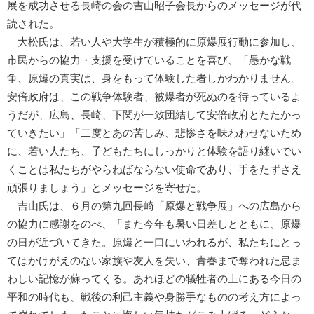
展を成功させる長崎の会の吉山昭子会長からのメッセージが代
読された。
大松氏は、若い人や大学生が積極的に原爆展行動に参加し、
市民からの協力・支援を受けていることを喜び、「愚かな戦
争、原爆の真実は、身をもって体験した者しかわかりません。
安倍政府は、この戦争体験者、被爆者が死ぬのを待っているよ
うだが、広島、長崎、下関が一致団結して安倍政府とたたかっ
ていきたい」「二度とあの苦しみ、悲惨さを味わわせないため
に、若い人たち、子どもたちにしっかりと体験を語り継いでい
くことは私たちがやらねばならない使命であり、手をたずさえ
頑張りましょう」とメッセージを寄せた。
吉山氏は、６月の第九回長崎「原爆と戦争展」への広島から
の協力に感謝をのべ、「また今年も暑い日差しとともに、原爆
の日が近づいてきた。原爆と一口にいわれるが、私たちにとっ
てはかけがえのない家族や友人を失い、青春まで奪われた忌ま
わしい記憶が蘇ってくる。あれほどの犠牲者の上にある今日の
平和の時代も、戦後の利己主義や身勝手なものの考え方によっ