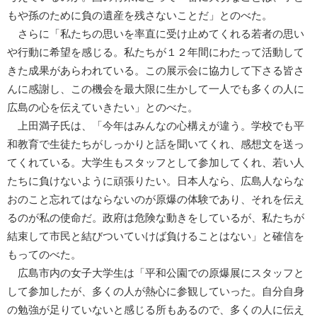
もや孫のために負の遺産を残さないことだ」とのべた。
さらに「私たちの思いを率直に受け止めてくれる若者の思い
や行動に希望を感じる。私たちが１２年間にわたって活動して
きた成果があらわれている。この展示会に協力して下さる皆さ
んに感謝し、この機会を最大限に生かして一人でも多くの人に
広島の心を伝えていきたい」とのべた。
上田満子氏は、「今年はみんなの心構えが違う。学校でも平
和教育で生徒たちがしっかりと話を聞いてくれ、感想文を送っ
てくれている。大学生もスタッフとして参加してくれ、若い人
たちに負けないように頑張りたい。日本人なら、広島人ならな
おのこと忘れてはならないのが原爆の体験であり、それを伝え
るのが私の使命だ。政府は危険な動きをしているが、私たちが
結束して市民と結びついていけば負けることはない」と確信を
もってのべた。
広島市内の女子大学生は「平和公園での原爆展にスタッフと
して参加したが、多くの人が熱心に参観していった。自分自身
の勉強が足りていないと感じる所もあるので、多くの人に伝え