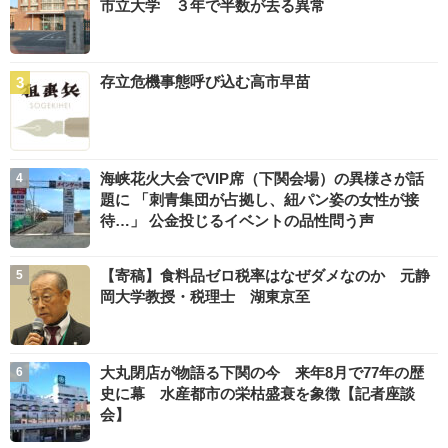
市立大学 ３年で半数が去る異常
存立危機事態呼び込む高市早苗
海峡花火大会でVIP席（下関会場）の異様さが話
題に 「刺青集団が占拠し、紐パン姿の女性が接
待…」 公金投じるイベントの品性問う声
【寄稿】食料品ゼロ税率はなぜダメなのか 元静
岡大学教授・税理士 湖東京至
大丸閉店が物語る下関の今 来年8月で77年の歴
史に幕 水産都市の栄枯盛衰を象徴【記者座談
会】