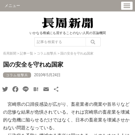
メニュー
いかなる権威にも屈することのない人民の言論機関
長周新聞
>
記事一覧
>
コラム狙撃兵
>
国の安全を守れぬ国家
国の安全を守れぬ国家
2010年5月24日
コラム狙撃兵
Twitter
Facebook
Line
Hatena
Email
共
有
宮崎県の口蹄疫感染が広がり、畜産業者の廃業や首吊りなど
の悲惨な結果が危惧されている。それは宮崎県の畜産業を壊滅
的な危機に陥らせるだけではなく、日本の畜産業を壊滅させか
ねない問題となっている。