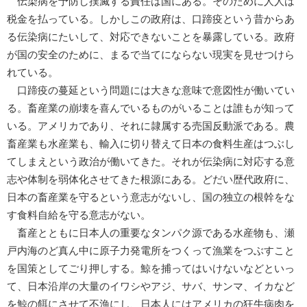
伝染病を予防し撲滅する責任は国にある。そのために人人は
税金を払っている。しかしこの政府は、口蹄疫という昔からあ
る伝染病にたいして、対応できないことを暴露している。政府
が国の安全のために、まるで当てにならない現実を見せつけら
れている。
口蹄疫の蔓延という問題には大きな意味で意図性が働いてい
る。畜産業の崩壊を喜んでいるものがいることは誰もが知って
いる。アメリカであり、それに隷属する売国反動派である。農
畜産業も水産業も、輸入に切り替えて日本の食料生産はつぶし
てしまえという政治が働いてきた。それが伝染病に対応する意
志や体制を弱体化させてきた根源にある。どだい歴代政府に、
日本の畜産業を守るという意志がないし、国の独立の根幹をな
す食料自給を守る意志がない。
畜産とともに日本人の重要なタンパク源である水産物も、瀬
戸内海のど真ん中に原子力発電所をつくって漁業をつぶすこと
を国策としてごり押しする。鯨を捕ってはいけないなどといっ
て、日本沿岸の大量のイワシやアジ、サバ、サンマ、イカなど
を鯨の餌にさせて不漁にし、日本人にはアメリカの狂牛病肉を