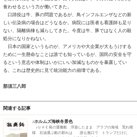
食わせるという力が働いてきた。
口蹄疫は牛、豚の問題であるが、鳥インフルエンザなどの新
しい伝染病の場合はどうなるか。病院には医者も看護師も足り
ない、隔離病棟も減らしてきた。今度は牛、豚ではなく人の殺
処分になりかねない。
日本の国家というものが、アメリカや大企業が大もうけする
ために一生懸命なことは誰でも知っているが、国民の安全を守
るという意志や体制はいかにいい加減なものかを暴露してい
る。これは歴史的に見て統治能力の崩壊である。
那須三八郎
関連する記事
♪ホルムズ海峡冬景色
♪ＵＡＥ発の運搬船 浮遊したまま アラブの海域 荒れ模
様 石油運ぶ船の群れは 誰も無口で トランプだけに