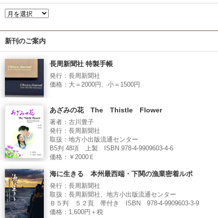
新刊のご案内
長周新聞社 特製手帳
発行：長周新聞社
価格：大＝2000円、小＝1500円
あざみの花 The Thistle Flower
著者：古川豊子
発行：長周新聞社
取扱：地方小出版流通センター
B5判 48項 上製 ISBN 978-4-9909603-4-6
価格：￥2000Ｅ
海に生きる 本州最西端・下関の漁業密着ルポ
発行：長周新聞社
取扱：長周新聞社、地方小出版流通センター
Ｂ５判 ５２頁 帯付き ISBN 978-4-9909603-3-9
価格：1,600円＋税