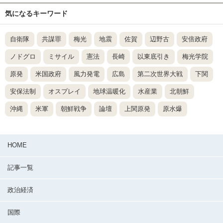
気になるキーワード
自衛隊
共謀罪
梅光
地震
佐賀
辺野古
安倍政府
ノドグロ
ミサイル
憲法
長崎
以東底引き
梅光学院
原発
米国政府
風力発電
広島
第二次世界大戦
下関
安保法制
オスプレイ
地球温暖化
水産業
北朝鮮
沖縄
米軍
朝鮮戦争
論壇
上関原発
原水爆
HOME
記事一覧
政治経済
国際