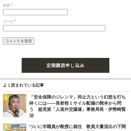
名前
*
メール
*
定期購読申し込み
よく読まれている記事
「安全保障のジレンマ」抑止力という幻想を打ち
砕くには――長射程ミサイル配備の熊本から問
う 超党派「人道外交議連」事務局長・伊勢崎賢
治
ついに市職員が教授に就任 教員大量流出の下関