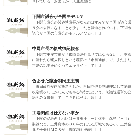
キレている おまえが一人連絡船に […]
下関市議会が全国モデル？
下関市議会の関谷博議長がなんのはずみでか全国市議会議
長会の会長になることが決まったと報道されている。下関市
議会が全国の市議会のモデルとなるわ […]
中尾市長の複式簿記観念
下関市中尾市長が「市職員以外見せてはならない」、本紙
に漏れたら犯人探しという秘密の「市長通信」で、またまた
本紙の記事をめぐってエキサイトして […]
色あせた議会制民主主義
野田政府が内閣改造をした。岡田克也を副総理にして消費
税増税をなにがなんでもやる態勢だという。衆議院選挙の公
約をみな破棄して、ＴＰＰにせよ、普 […]
工場閉鎖は仕方ない事か
下関の彦島西山地区は三井東圧、三井化学、彦島（三井）
製錬など、三井資本の８０年にわたる牙城であるが、三井金
属の子会社ＭＣＳが工場閉鎖を発表し […]