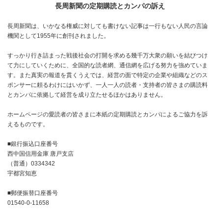
長周新聞の定期購読とカンパの訴え
長周新聞は、いかなる権威に対しても書けない記事は一行もない人民の言論
機関として1955年に創刊されました。
すっかり行き詰まった戦後社会の打開を求める幾千万大衆の願いを結びつけ
て力にしていくために、全国的な読者網、通信網を広げる努力を強めていま
す。また真実の報道を貫くうえでは、経営の面で特定の企業や組織などのス
ポンサーに頼るわけにはいかず、一人一人の読者・支持者の皆さまの購読料
とカンパに依拠して経営を成り立たせるほかはありません。
ホームページの愛読者の皆さまに本紙の定期購読とカンパによるご協力を訴
えるものです。
■銀行振込口座番号
西中国信用金庫 唐戸支店
（普通）0334342
宇都宮知恵
■郵便振替口座番号
01540-0-11658