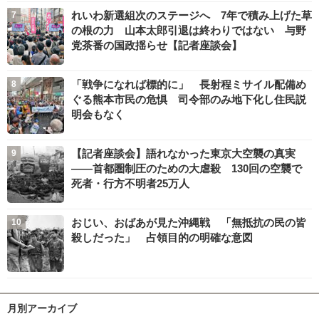
れいわ新選組次のステージへ 7年で積み上げた草
の根の力 山本太郎引退は終わりではない 与野
党茶番の国政揺らせ【記者座談会】
「戦争になれば標的に」 長射程ミサイル配備め
ぐる熊本市民の危惧 司令部のみ地下化し住民説
明会もなく
【記者座談会】語れなかった東京大空襲の真実
――首都圏制圧のための大虐殺 130回の空襲で
死者・行方不明者25万人
おじい、おばあが見た沖縄戦 「無抵抗の民の皆
殺しだった」 占領目的の明確な意図
月別アーカイブ