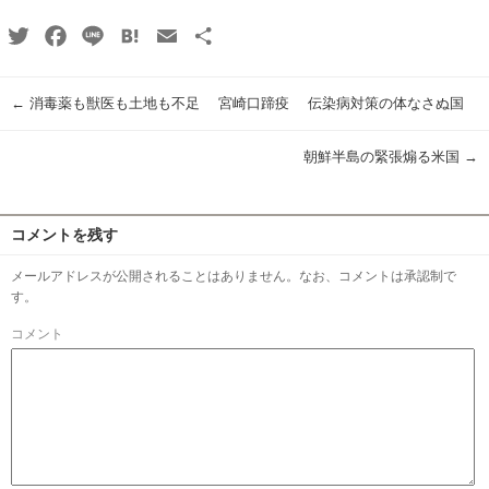
Twitter
Facebook
Line
Hatena
Email
共
有
←
消毒薬も獣医も土地も不足 宮崎口蹄疫 伝染病対策の体なさぬ国
朝鮮半島の緊張煽る米国
→
コメントを残す
メールアドレスが公開されることはありません。なお、コメントは承認制で
す。
コメント