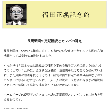
長周新聞の定期購読とカンパの訴え
長周新聞は、いかなる権威に対しても書けない記事は一行もない人民の言論
機関として1955年に創刊されました。
すっかり行き詰まった戦後社会の打開を求める幾千万大衆の願いを結びつけ
て力にしていくために、全国的な読者網、通信網を広げる努力を強めていま
す。また真実の報道を貫くうえでは、経営の面で特定の企業や組織などのス
ポンサーに頼るわけにはいかず、一人一人の読者・支持者の皆さまの購読料
とカンパに依拠して経営を成り立たせるほかはありません。
ホームページの愛読者の皆さまに本紙の定期購読とカンパによるご協力を訴
えるものです。