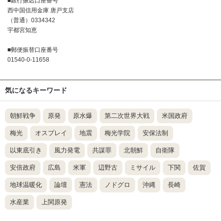
■銀行振込口座番号
西中国信用金庫 唐戸支店
（普通）0334342
宇都宮知恵
■郵便振替口座番号
01540-0-11658
気になるキーワード
朝鮮戦争
原発
原水爆
第二次世界大戦
米国政府
梅光
オスプレイ
地震
梅光学院
安保法制
以東底引き
風力発電
共謀罪
北朝鮮
自衛隊
安倍政府
広島
米軍
辺野古
ミサイル
下関
佐賀
地球温暖化
論壇
憲法
ノドグロ
沖縄
長崎
水産業
上関原発