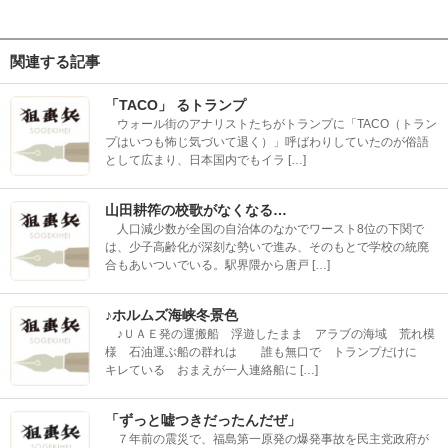
関連する記事
「TACO」 るトランプ
ウォール街のアナリストたちがトランプに「TACO（トラン
プはいつも怖じ気づいて退く）」呼ばわりしていたのが俗語
として広まり、日本国内でもイラ […]
山田耕筰の校歌がなくなる…
人口減少数が全国の自治体のなかでワースト8位の下関で
は、少子高齢化が深刻な勢いで進み、そのもとで学校の統廃
合もあいついでいる。駅界隈から唐戸 […]
♪ホルムズ海峡冬景色
♪ＵＡＥ発の運搬船 浮遊したまま アラブの海域 荒れ模
様 石油運ぶ船の群れは 誰も無口で トランプだけに
キレている おまえが一人連絡船に […]
「ずっと嘘つきだったんだぜ」
７年前の震災で、福島第一原発の爆発事故を民主党政府が