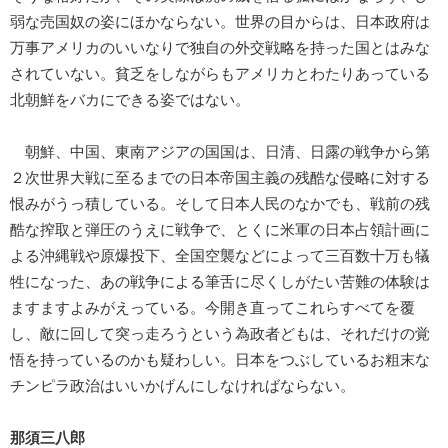
弱な売国奴の姿にほかならない。世界の目からは、日本政府は
万事アメリカのいいなりで独自の外交戦略を持った国とはみな
されていない。貧乏をしながらもアメリカとわたりあっている
北朝鮮をバカにできる姿ではない。
朝鮮、中国、東南アジアの国国は、日清、日露の戦争から第
２次世界大戦に至るまでの日本帝国主義の残酷な侵略に対する
恨みがうっ積している。そして日本人民のなかでも、戦前の残
酷な搾取と弾圧のうえに戦争で、とくに米軍の日本占領計画に
よる沖縄戦や原爆投下、全国空襲などによって三百数十万も犠
牲になった、あの戦争による筆舌に尽くしがたい苦難の体験は
ますますよみがえっている。今開き直ってこれらすべてを覆
し、敵に回して突っ走ろうという為政者どもは、それだけの覚
悟を持っているのかも疑わしい。日本をつぶしているお粗末な
チンピラ政治はいいかげんにしなければならない。
那須三八郎