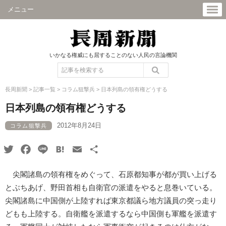
メニュー
いかなる権威にも屈することのない人民の言論機関
長周新聞
>
記事一覧
>
コラム狙撃兵
>
日本列島の領有権どうする
日本列島の領有権どうする
2012年8月24日
コラム狙撃兵
Twitter
Facebook
Line
Hatena
Email
共
有
尖閣諸島の領有権をめぐって、石原都知事が都が買い上げる
とぶちあげ、野田首相も自衛官の派遣をやると息巻いている。
尖閣諸島に中国側が上陸すれば東京都議ら地方議員の突っ走り
どもも上陸する。自衛艦を派遣するなら中国側も軍艦を派遣す