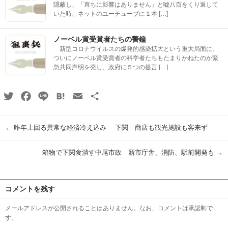
隠蔽し、「直ちに影響はありません」と嘘八百をくり返して
いた時、ネットのユーチューブに１本 […]
ノーベル賞受賞者たちの警鐘
新型コロナウイルスの爆発的感染拡大という重大局面に、
ついにノーベル賞受賞者の科学者たちもたまりかねたのか緊
急共同声明を発し、政府に５つの提言 […]
Twitter
Facebook
Line
Hatena
Email
共
有
←
昨年上回る異常な経済冷え込み 下関 商店も観光施設も客来ず
箱物で下関食潰す中尾市政 新市庁舎、消防、駅前開発も
→
コメントを残す
メールアドレスが公開されることはありません。なお、コメントは承認制で
す。