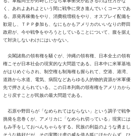
る。軍艦同士が対峙したなら軍事衝突が起きるのは仕方がな
く、あれよあれよという間に戦争に突き進んでいくコースであ
る。原発再稼働をやり、消費税増税をやり、オスプレイ配備を
歓迎し、ＴＰＰ参加も、なにもかもアメリカのいいなりの野田
政府が、今や戦争をやろうとしていることについて、腹を据え
て対決しないわけにはいかない。
尖閣諸島の領有権を騒ぐが、沖縄の領有権、日本全土の領有
権こそが日本社会の現実的な大問題である。日本中に米軍基地
がはりめぐらされ、制空権も制海権も握られて、空港、港湾、
道路から水道、電気、病院などあらゆる人的物的資源が米軍優
先で押さえられている。この日本列島の領有権をアメリカから
とり戻すことが民族の最大問題である。
石原や野田らが「なめられてはならない」という調子で戦争
挑発を息巻くが、アメリカに「なめられ切っている」現実には
もみ手をしておべんちゃらをする。民族の利益のような勇まし
そうな格好だが、その実際は虎の威を借る狐にほかならず、ひ