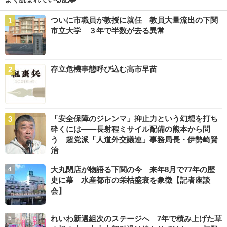
ついに市職員が教授に就任 教員大量流出の下関
市立大学 ３年で半数が去る異常
存立危機事態呼び込む高市早苗
「安全保障のジレンマ」抑止力という幻想を打ち
砕くには――長射程ミサイル配備の熊本から問
う 超党派「人道外交議連」事務局長・伊勢崎賢
治
大丸閉店が物語る下関の今 来年8月で77年の歴
史に幕 水産都市の栄枯盛衰を象徴【記者座談
会】
れいわ新選組次のステージへ 7年で積み上げた草