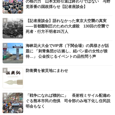
の根の力 山本太郎引退は終わりではない 与野
党茶番の国政揺らせ【記者座談会】
【記者座談会】語れなかった東京大空襲の真実
――首都圏制圧のための大虐殺 130回の空襲で
死者・行方不明者25万人
海峡花火大会でVIP席（下関会場）の異様さが話
題に 「刺青集団が占拠し、紐パン姿の女性が接
待…」 公金投じるイベントの品性問う声
防衛費を被災地にまわせ
「戦争になれば標的に」 長射程ミサイル配備め
ぐる熊本市民の危惧 司令部のみ地下化し住民説
明会もなく