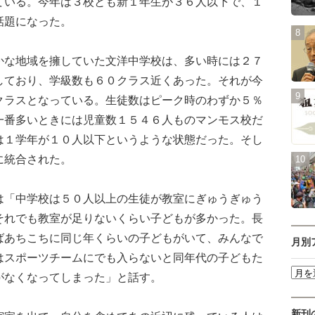
ている。今年は３校とも新１年生が３６人以下で、１
話題になった。
な地域を擁していた文洋中学校は、多い時には２７
しており、学級数も６０クラス近くあった。それが今
クラスとなっている。生徒数はピーク時のわずか５％
一番多いときには児童数１５４６人ものマンモス校だ
は１学年が１０人以下というような状態だった。そし
に統合された。
「中学校は５０人以上の生徒が教室にぎゅうぎゅう
それでも教室が足りないくらい子どもが多かった。長
ばあちこちに同じ年くらいの子どもがいて、みんなで
月別
はスポーツチームにでも入らないと同年代の子どもた
がなくなってしまった」と話す。
新刊