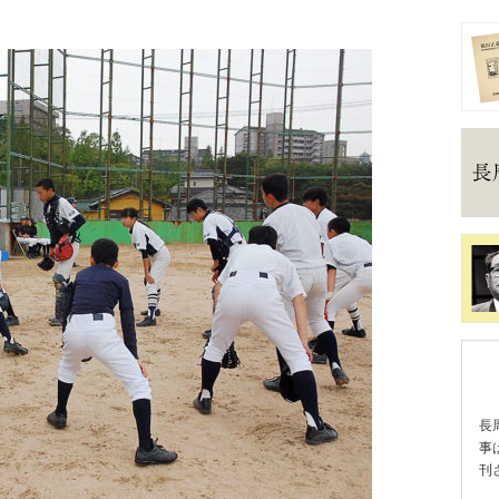
長
事
刊