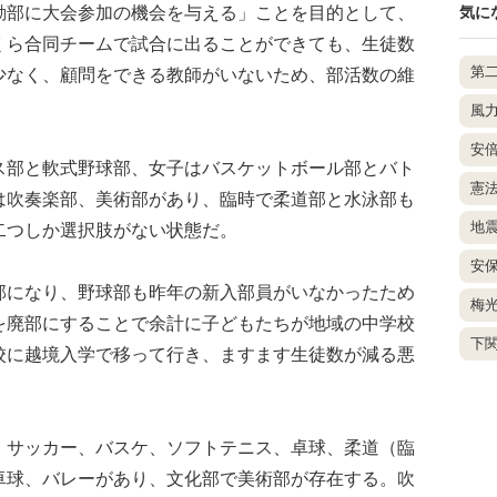
動部に大会参加の機会を与える」ことを目的として、
気に
くら合同チームで試合に出ることができても、生徒数
第
少なく、顧問をできる教師がいないため、部活数の維
風
安
部と軟式野球部、女子はバスケットボール部とバト
憲
は吹奏楽部、美術部があり、臨時で柔道部と水泳部も
地
二つしか選択肢がない状態だ。
安
になり、野球部も昨年の新入部員がいなかったため
梅
を廃部にすることで余計に子どもたちが地域の中学校
下
校に越境入学で移って行き、ますます生徒数が減る悪
サッカー、バスケ、ソフトテニス、卓球、柔道（臨
卓球、バレーがあり、文化部で美術部が存在する。吹