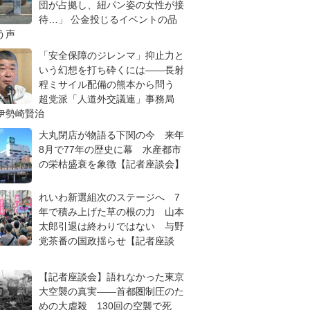
団が占拠し、紐パン姿の女性が接
待…」 公金投じるイベントの品
う声
「安全保障のジレンマ」抑止力と
いう幻想を打ち砕くには――長射
程ミサイル配備の熊本から問う
超党派「人道外交議連」事務局
伊勢崎賢治
大丸閉店が物語る下関の今 来年
8月で77年の歴史に幕 水産都市
の栄枯盛衰を象徴【記者座談会】
れいわ新選組次のステージへ 7
年で積み上げた草の根の力 山本
太郎引退は終わりではない 与野
党茶番の国政揺らせ【記者座談
【記者座談会】語れなかった東京
大空襲の真実――首都圏制圧のた
めの大虐殺 130回の空襲で死