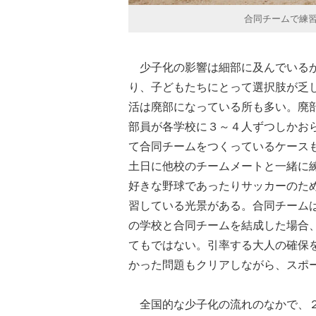
合同チームで練
少子化の影響は細部に及んでいるが
り、子どもたちにとって選択肢が乏
活は廃部になっている所も多い。廃
部員が各学校に３～４人ずつしかお
て合同チームをつくっているケース
土日に他校のチームメートと一緒に
好きな野球であったりサッカーのた
習している光景がある。合同チーム
の学校と合同チームを結成した場合
てもではない。引率する大人の確保
かった問題もクリアしながら、スポ
全国的な少子化の流れのなかで、２