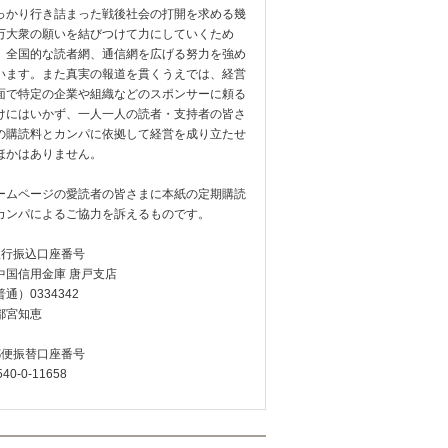
っかり行き詰まった戦後社会の打開を求める幾
万大衆の願いを結びつけて力にしていくため
、全国的な読者網、通信網を広げる努力を強め
います。また真実の報道を貫くうえでは、経営
面で特定の企業や組織などのスポンサーに頼る
けにはいかず、一人一人の読者・支持者の皆さ
の購読料とカンパに依拠して経営を成り立たせ
ほかはありません。
ームページの愛読者の皆さまに本紙の定期購読
カンパによるご協力を訴えるものです。
銀行振込口座番号
中国信用金庫 唐戸支店
通）0334342
都宮知恵
郵便振替口座番号
540-0-11658