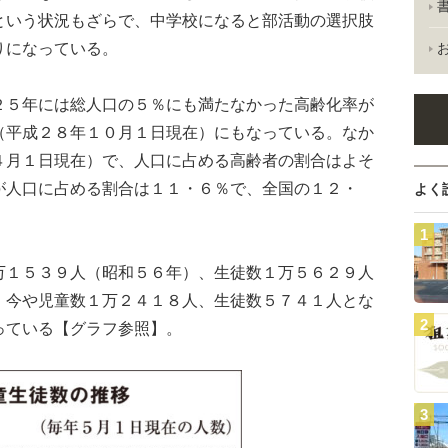
という状況もざらで、中学校になると部活動の選択肢
りになっている。
５年には総人口の５％にも満たなかった高齢化率が
（平成２８年１０月１日現在）にもなっている。なか
４月１日現在）で、人口に占める高齢者の割合はよそ
が人口に占める割合は１１・６％で、全国の１２・
よく
１５３９人（昭和５６年）、生徒数１万５６２９人
、今や児童数１万２４１８人、生徒数５７４１人とな
っている【グラフ参照】。