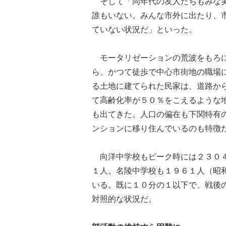
そして「同年代の友人たちもみな実
誰もいない。みんな市外に出たり、
ていない状況だ」といった。
モータリゼーションの荒波をもろに
ら、かつて徒歩で中心市街地の職場
る土地に建てられた民家は、道路か
て高齢化率が５０％をこえるような
も出てきた。人口の偏在も下関特有
ンションに移り住んでいるのも特徴
向洋中学校もピーク時には２３０４
１人。名陵中学校も１９６１人（昭
いる。既に１０分の１以下で、戦後
対照的な状況だ。