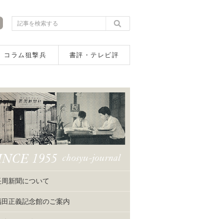
コラム狙撃兵
書評・テレビ評
長周新聞について
福田正義記念館のご案内