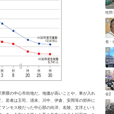
性問
長・
界隈の中心市街地だ。地価が高いことや、車が入れ
会】
て、若者は王司、清末、川中、伊倉、安岡等の郊外に
てマンモス校だった中心部の向洋、名陵、文洋という