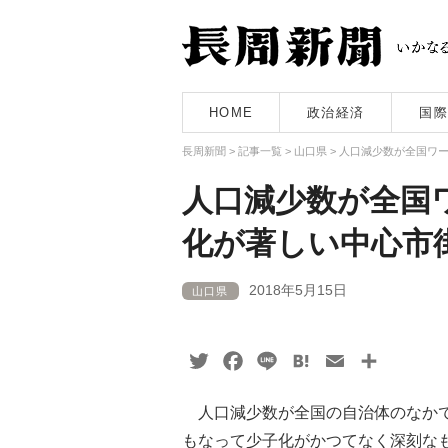
HOME
政治経済
国際
長周新聞
>
記事一覧
>
山口県
>
人口減少数が全国ワ
人口減少数が全国
化が著しい中心市
2018年5月15日
山口県
Twitter
Facebook
Line
Hatena
Email
共
有
人口減少数が全国の自治体のなかで
もなって少子化がかつてなく深刻な