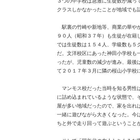
３つの中学校は急激に生徒数が減っ
クラスしかなかったことが地域でも
駅裏の竹崎や新地等、商業の華やか
９０人（昭和３７年）も生徒が在籍
では生徒数は１５４人、学級数も５
だ。文洋校区にあった神田小学校も
ったが、児童数の減少が進み、最後
て２０１７年３月に隣の桜山小学校
マンモス校だった当時を知る男性は
に詰め込まれているような状態で、
屋が多い地域だったので、家を出れ
一緒に遊びながら大きくなった。今
ちと外で走り回って遊ぶということ