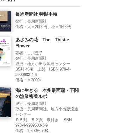
長周新聞社 特製手帳
発行：長周新聞社
価格：大＝2000円、小＝1500円
あざみの花 The Thistle
Flower
著者：古川豊子
発行：長周新聞社
取扱：地方小出版流通センター
B5判 48項 上製 ISBN 978-4-
9909603-4-6
価格：￥2000Ｅ
海に生きる 本州最西端・下関
の漁業密着ルポ
発行：長周新聞社
取扱：長周新聞社、地方小出版流通
センター
Ｂ５判 ５２頁 帯付き ISBN
978-4-9909603-3-9
価格：1,600円＋税