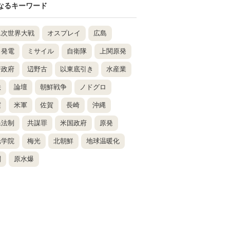
なるキーワード
二次世界大戦
オスプレイ
広島
力発電
ミサイル
自衛隊
上関原発
倍政府
辺野古
以東底引き
水産業
法
論壇
朝鮮戦争
ノドグロ
震
米軍
佐賀
長崎
沖縄
保法制
共謀罪
米国政府
原発
光学院
梅光
北朝鮮
地球温暖化
関
原水爆