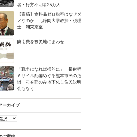
者・行方不明者25万人
【寄稿】食料品ゼロ税率はなぜダ
メなのか 元静岡大学教授・税理
士 湖東京至
防衛費を被災地にまわせ
「戦争になれば標的に」 長射程
ミサイル配備めぐる熊本市民の危
惧 司令部のみ地下化し住民説明
会もなく
アーカイブ
のご案内