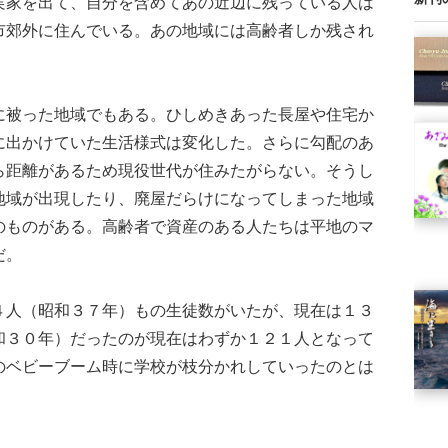
家を出て、自分を含めてあの近辺に残っている人は
市郊外に住んでいる。あの地域には高齢者しか残され
被った地域でもある。ひしめきあった長屋や住宅か
に出かけていた生活様式は変化した。さらに勾配のあ
ら距離があるため現役世代が住みたがらない。そうし
地域が出現したり、廃屋だらけになってしまった地域
のものがある。高齢者で資産のある人たちは平地のマ
だ。
人（昭和３７年）もの生徒数がいたが、現在は１３
和３０年）だったのが現在はわずか１２１人となって
のベビーブーム時に学校が枝分かれしていったのとは