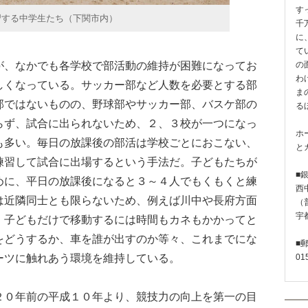
す
習する中学生たち（下関市内）
千
に
て
、なかでも各学校で部活動の維持が困難になってお
の
わ
しくなっている。サッカー部など人数を必要とする部
ま
部ではないものの、野球部やサッカー部、バスケ部の
る
らず、試合に出られないため、２、３校が一つになっ
ホ
も多い。毎日の放課後の部活は学校ごとにおこない、
と
練習して試合に出場するという手法だ。子どもたちが
■
めに、平日の放課後になると３～４人でもくもくと練
西
は近隣同士とも限らないため、例えば川中や長府方面
（普
宇
、子どもだけで移動するには時間もカネもかかってと
をどうするか、車を誰が出すのか等々、これまでにな
■
ーツに触れあう環境を維持している。
01
０年前の平成１０年より、競技力の向上を第一の目