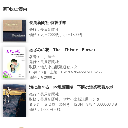
新刊のご案内
長周新聞社 特製手帳
発行：長周新聞社
価格：大＝2000円、小＝1500円
あざみの花 The Thistle Flower
著者：古川豊子
発行：長周新聞社
取扱：地方小出版流通センター
B5判 48項 上製 ISBN 978-4-9909603-4-6
価格：￥2000Ｅ
海に生きる 本州最西端・下関の漁業密着ルポ
発行：長周新聞社
取扱：長周新聞社、地方小出版流通センター
Ｂ５判 ５２頁 帯付き ISBN 978-4-9909603-3-9
価格：1,600円＋税