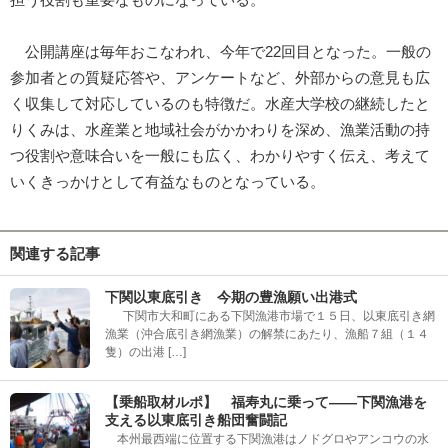
担う役割も重要なものになっている。
公開講座は毎年おこなわれ、今年で22回目となった。一般の
参加者との質疑応答や、アンケートなど、外部からの意見も広
く収集して対応しているのも特徴だ。水産大学校の継続したと
りくみは、水産業と地域社会がかかわりを深め、漁業活動の持
つ役割や意味合いを一般にも広く、わかりやすく伝え、考えて
いくきっかけとして有益なものとなっている。
関連する記事
下関以東底引き 今期の豊漁願い出港式
下関市大和町にある下関漁港市場で１５日、以東底引き網
漁業（沖合底引き網漁業）の解禁にあたり、漁船７組（１４
隻）の出港 […]
【乗船取材ルポ】 福寿丸に乗って――下関漁港を
支える以東底引き船団奮闘記
本州最西端に位置する下関漁港はノドグロやアンコウの水