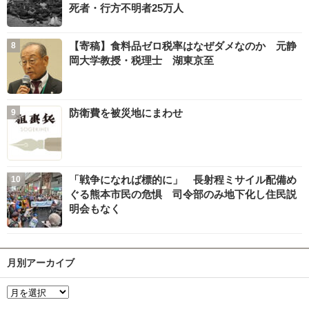
死者・行方不明者25万人
【寄稿】食料品ゼロ税率はなぜダメなのか 元静
岡大学教授・税理士 湖東京至
防衛費を被災地にまわせ
「戦争になれば標的に」 長射程ミサイル配備め
ぐる熊本市民の危惧 司令部のみ地下化し住民説
明会もなく
月別アーカイブ