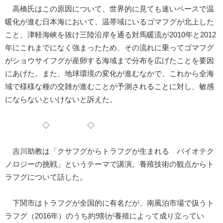
高橋氏はこの原因について、世界的に見ても速いペースで温
暖化が進む日本海において、温帯域にいるゴマフグが北上した
こと、津軽海峡を抜け三陸沿岸を通る対馬暖流が2010年と2012
年にこれまでになく強まったため、その流れに乗ってゴマフグ
がショウサイフグが産卵する海域まで分布を広げたことを要因
にあげた。また、地球環境の変化が進むなかで、これから全海
域で様様な種の交雑が進むことが予測されることに対し、敏感
にならないといけないと訴えた。
◇ ◇
吉川助教は「クサフグからトラフグが生まれる バイオテク
ノロジーの挑戦」というテーマで講演。養殖技術の観点からト
ラフグについて話した。
下関市はトラフグが全国的に有名だが、南風泊市場で扱うト
ラフグ（2016年）のうち約9割が養殖によって成り立ってい