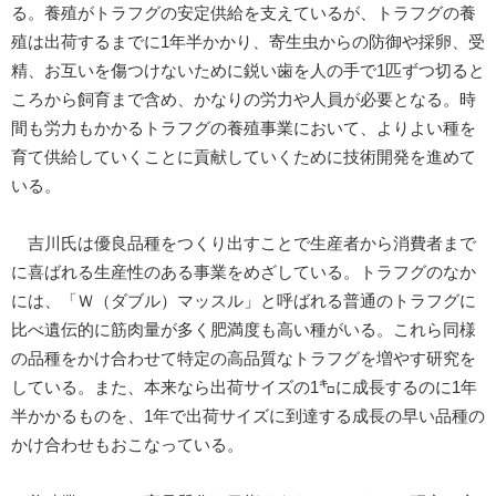
る。養殖がトラフグの安定供給を支えているが、トラフグの養
殖は出荷するまでに1年半かかり、寄生虫からの防御や採卵、受
精、お互いを傷つけないために鋭い歯を人の手で1匹ずつ切ると
ころから飼育まで含め、かなりの労力や人員が必要となる。時
間も労力もかかるトラフグの養殖事業において、よりよい種を
育て供給していくことに貢献していくために技術開発を進めて
いる。
吉川氏は優良品種をつくり出すことで生産者から消費者まで
に喜ばれる生産性のある事業をめざしている。トラフグのなか
には、「Ｗ（ダブル）マッスル」と呼ばれる普通のトラフグに
比べ遺伝的に筋肉量が多く肥満度も高い種がいる。これら同様
の品種をかけ合わせて特定の高品質なトラフグを増やす研究を
している。また、本来なら出荷サイズの1㌔に成長するのに1年
半かかるものを、1年で出荷サイズに到達する成長の早い品種の
かけ合わせもおこなっている。