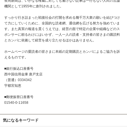
長周新聞は、いかなる権威に対しても書けない記事は一行もない人民の言論
機関として1955年に創刊されました。
すっかり行き詰まった戦後社会の打開を求める幾千万大衆の願いを結びつけ
て力にしていくために、全国的な読者網、通信網を広げる努力を強めていま
す。また真実の報道を貫くうえでは、経営の面で特定の企業や組織などのス
ポンサーに頼るわけにはいかず、一人一人の読者・支持者の皆さまの購読料
とカンパに依拠して経営を成り立たせるほかはありません。
ホームページの愛読者の皆さまに本紙の定期購読とカンパによるご協力を訴
えるものです。
■銀行振込口座番号
西中国信用金庫 唐戸支店
（普通）0334342
宇都宮知恵
■郵便振替口座番号
01540-0-11658
気になるキーワード