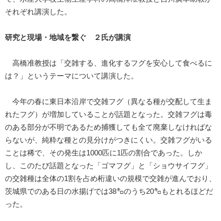
それぞれ講演した。
研究と現場・地域を繋ぐ ２氏が講演
高橋准教授は「交雑する、進化するフグを安心して食べるに
は？」というテーマについて講演した。
今年の春に東日本沿岸で交雑フグ（異なる種が交配して生ま
れたフグ）が増加していることが話題となった。交雑フグは毒
のある部分が不明であるため捕獲しても全て廃棄しなければな
らないが、純粋な種との見分けがつきにくい。交雑フグがいる
ことは稀で、その発生は1000匹に1匹の割合であった。しか
し、このたび話題となった「ゴマフグ」と「ショウサイフグ」
の交雑種は全体の1割を占め桁違いの規模で交雑が進んでおり、
茨城県でのある日の水揚げでは38㌔のうち20㌔もとれるほどだ
った。