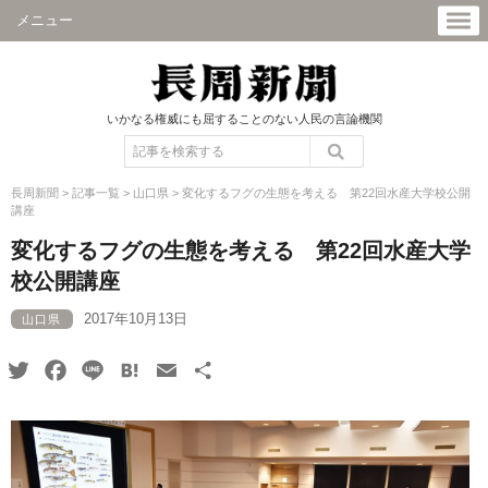
メニュー
いかなる権威にも屈することのない人民の言論機関
長周新聞
>
記事一覧
>
山口県
>
変化するフグの生態を考える 第22回水産大学校公開
講座
変化するフグの生態を考える 第22回水産大学
校公開講座
2017年10月13日
山口県
Twitter
Facebook
Line
Hatena
Email
共
有