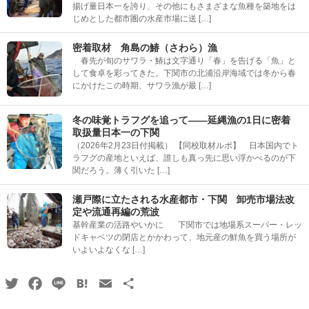
揚げ量日本一を誇り、その他にもさまざまな魚種を築地をは
じめとした都市圏の水産市場に送 […]
密着取材 角島の鰆（さわら）漁
春先が旬のサワラ・鰆は文字通り「春」を告げる「魚」と
して食卓を彩ってきた。下関市の北浦沿岸海域では冬から春
にかけたこの時期、サワラ漁が最 […]
冬の味覚トラフグを追って――延縄漁の1日に密着
取扱量日本一の下関
（2026年2月23日付掲載） 【同校取材ルポ】 日本国内でト
ラフグの産地といえば、誰しも真っ先に思い浮かべるのが下
関だろう。薄く引いた […]
瀬戸際に立たされる水産都市・下関 卸売市場法改
定や流通再編の荒波
基幹産業の活路やいかに 下関市では地場系スーパー・レッ
ドキャベツの閉店とかかわって、地元産の鮮魚を買う場所が
いよいよなくな […]
Twitter
Facebook
Line
Hatena
Email
共
有