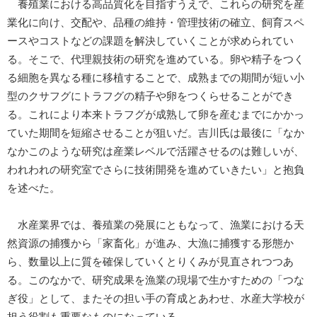
養殖業における高品質化を目指すうえで、これらの研究を産
業化に向け、交配や、品種の維持・管理技術の確立、飼育スペ
ースやコストなどの課題を解決していくことが求められてい
る。そこで、代理親技術の研究を進めている。卵や精子をつく
る細胞を異なる種に移植することで、成熟までの期間が短い小
型のクサフグにトラフグの精子や卵をつくらせることができ
る。これにより本来トラフグが成熟して卵を産むまでにかかっ
ていた期間を短縮させることが狙いだ。吉川氏は最後に「なか
なかこのような研究は産業レベルで活躍させるのは難しいが、
われわれの研究室でさらに技術開発を進めていきたい」と抱負
を述べた。
水産業界では、養殖業の発展にともなって、漁業における天
然資源の捕獲から「家畜化」が進み、大漁に捕獲する形態か
ら、数量以上に質を確保していくとりくみが見直されつつあ
る。このなかで、研究成果を漁業の現場で生かすための「つな
ぎ役」として、またその担い手の育成とあわせ、水産大学校が