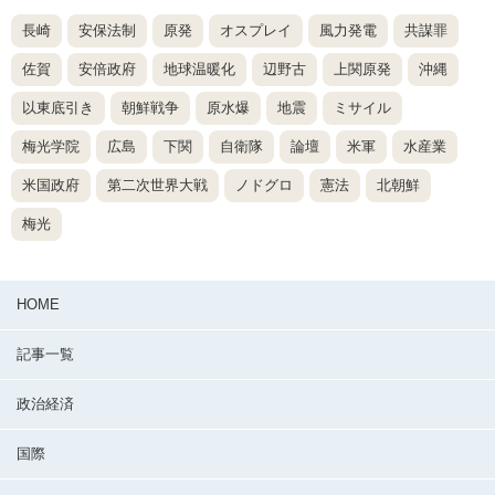
長崎
安保法制
原発
オスプレイ
風力発電
共謀罪
佐賀
安倍政府
地球温暖化
辺野古
上関原発
沖縄
以東底引き
朝鮮戦争
原水爆
地震
ミサイル
梅光学院
広島
下関
自衛隊
論壇
米軍
水産業
米国政府
第二次世界大戦
ノドグロ
憲法
北朝鮮
梅光
HOME
記事一覧
政治経済
国際