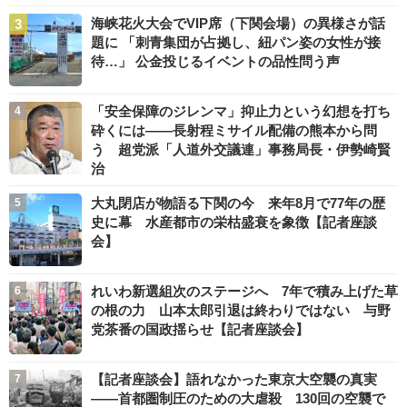
海峡花火大会でVIP席（下関会場）の異様さが話
題に 「刺青集団が占拠し、紐パン姿の女性が接
待…」 公金投じるイベントの品性問う声
「安全保障のジレンマ」抑止力という幻想を打ち
砕くには――長射程ミサイル配備の熊本から問
う 超党派「人道外交議連」事務局長・伊勢崎賢
治
大丸閉店が物語る下関の今 来年8月で77年の歴
史に幕 水産都市の栄枯盛衰を象徴【記者座談
会】
れいわ新選組次のステージへ 7年で積み上げた草
の根の力 山本太郎引退は終わりではない 与野
党茶番の国政揺らせ【記者座談会】
【記者座談会】語れなかった東京大空襲の真実
――首都圏制圧のための大虐殺 130回の空襲で