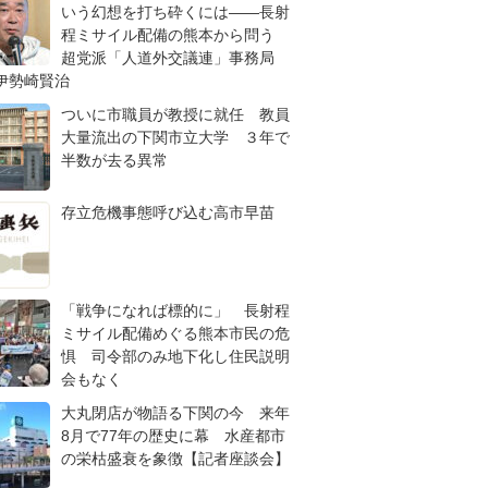
いう幻想を打ち砕くには――長射
程ミサイル配備の熊本から問う
超党派「人道外交議連」事務局
伊勢崎賢治
ついに市職員が教授に就任 教員
大量流出の下関市立大学 ３年で
半数が去る異常
存立危機事態呼び込む高市早苗
「戦争になれば標的に」 長射程
ミサイル配備めぐる熊本市民の危
惧 司令部のみ地下化し住民説明
会もなく
大丸閉店が物語る下関の今 来年
8月で77年の歴史に幕 水産都市
の栄枯盛衰を象徴【記者座談会】