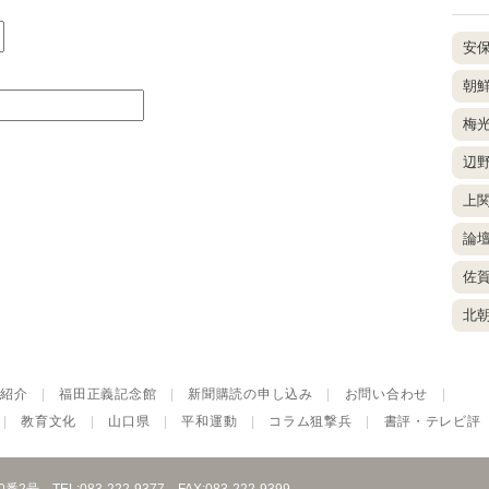
安
朝
梅
辺
上
論
佐
北
紹介
|
福田正義記念館
|
新聞購読の申し込み
|
お問い合わせ
|
|
教育文化
|
山口県
|
平和運動
|
コラム狙撃兵
|
書評・テレビ評