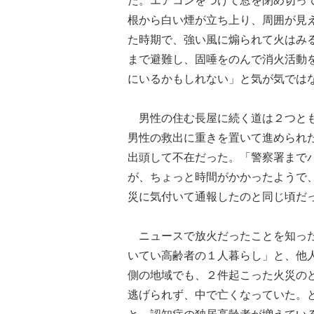
根から白い煙が立ち上り、周囲が見
た時期で、強い風に煽られて火はみ
まで避難し、固唾をのんで消火活動
にいるかもしれない」と気が気では
男性の住む長屋に続く道は２つとも
男性の救出に重きを置いて進められ
出頭して不在だった。「警察署まで
が、ちょっと時間がかかったようで
災に気付いて通報したのと同じ頃だ
ニュースで放火だったことを知った
いてい高齢者の１人暮らし」と、他
側の地域でも、２件起こった火災の
逃げられず、中で亡くなっていた。
と、認知症の独居高齢者が増えてい