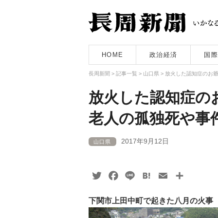
HOME
政治経済
国際
長周新聞
>
記事一覧
>
山口県
>
放火した認知症のお
放火した認知症の
老人の孤独死や事
2017年9月12日
山口県
Twitter
Facebook
Line
Hatena
Email
共
有
下関市上田中町で起きた八月の火事