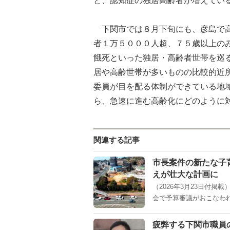
下関市では８月下旬にも、彦島で高
者１万５０００人超、７５歳以上の
餓死といった独居・高齢者世帯を巡
居や高齢世帯が多いものの比較的近
委員が目を配る体制ができている地
ら、急速に進む高齢化にどのように
関連する記事
市長案件の新たな子
えが壮大な計画に 
（2026年3月23日付掲
会で予算審議がおこなわれ
疲弊する下関市職員