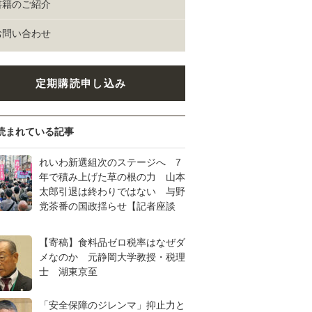
書籍のご紹介
お問い合わせ
定期購読申し込み
読まれている記事
れいわ新選組次のステージへ 7
年で積み上げた草の根の力 山本
太郎引退は終わりではない 与野
党茶番の国政揺らせ【記者座談
【寄稿】食料品ゼロ税率はなぜダ
メなのか 元静岡大学教授・税理
士 湖東京至
「安全保障のジレンマ」抑止力と