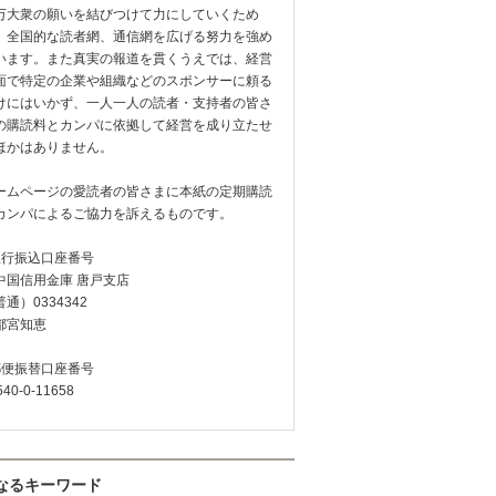
万大衆の願いを結びつけて力にしていくため
、全国的な読者網、通信網を広げる努力を強め
います。また真実の報道を貫くうえでは、経営
面で特定の企業や組織などのスポンサーに頼る
けにはいかず、一人一人の読者・支持者の皆さ
の購読料とカンパに依拠して経営を成り立たせ
ほかはありません。
ームページの愛読者の皆さまに本紙の定期購読
カンパによるご協力を訴えるものです。
銀行振込口座番号
中国信用金庫 唐戸支店
通）0334342
都宮知恵
郵便振替口座番号
540-0-11658
なるキーワード