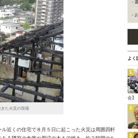
よく
会】
起きた火災の現場
ル近くの住宅で８月５日に起こった火災は周囲四軒
にある隣家の倉庫や周辺の木まで焼き、約２時間のち