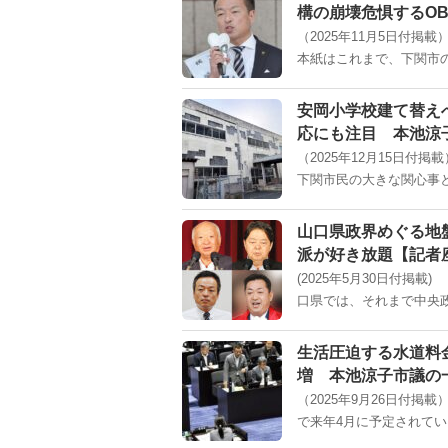
構の崩壊危惧するO
（2025年11月5日付
本紙はこれまで、下関市の
安岡小学校建て替え
応にも注目 本池涼
（2025年12月15日付
下関市民の大きな関心事と
山口県政界めぐる地
派が好き放題【記者
(2025年5月30日付
口県では、それまで中央政
生活圧迫する水道料
増 本池涼子市議の
（2025年9月26日付
で来年4月に予定されてい