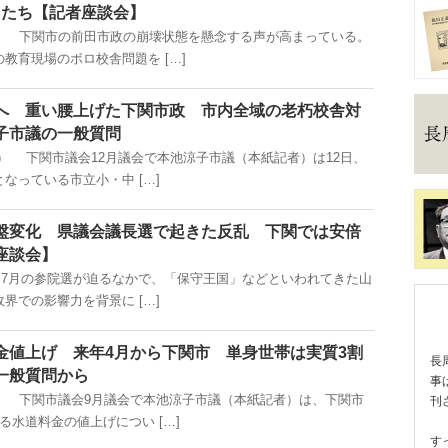
Bたち【記者座談会】
掲載） 下関市の前田市政の崩壊状態を懸念する声が高まっている。
教育現場のボロ校舎問題を […]
へ 重い腰上げた下関市政 市内全域の老朽校舎対
子市議の一般質問
掲載） 下関市議会12月議会で本池涼子市議（本紙記者）は12日、
なっている市立小・中 […]
盤変化 県議会議長選で起きた反乱 下関では安倍
座談会】
掲載) 7月の参院選が迫るなかで、「保守王国」などといわれてきた山
界での影響力を背景に […]
金値上げ 来年4月から下関市 単身世帯は実質3割
長
一般質問から
事
掲載） 下関市議会9月議会で本池涼子市議（本紙記者）は、下関市
刊
る水道料金の値上げについ […]
す