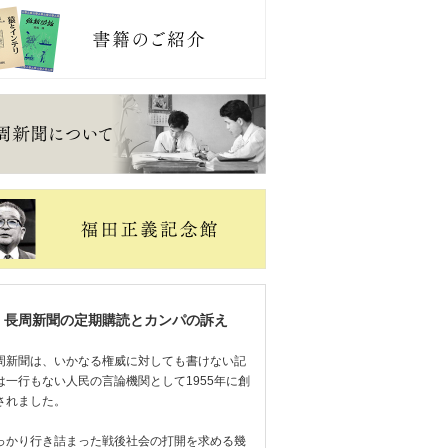
長周新聞の定期購読とカンパの訴え
周新聞は、いかなる権威に対しても書けない記
は一行もない人民の言論機関として1955年に創
されました。
っかり行き詰まった戦後社会の打開を求める幾