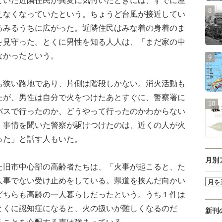
えなくなっていたという。ちょうど台風が接近してい
るみるうちに広がった。近隣住民はみな着の身着のま
を見守った。とくに男性を知る人人は、「まだ家の中
なかったという。
狭い路地であり、片側は階段しかない。消火活動も
たが、男性は自分で火をつけたあとすぐに、警察署に
バスで行ったのか、どうやって行ったのかわからない
、事情を聞いた警察が駆けつけたのは、近くの人が火
った」と話す人もいた。
月別
旧市中心部の高齢者たちは、「火事が起こると、た
人事でない受け止めをしている。県道を挟んだ向かい
どちらも高齢の一人暮らしだったという。うち１件は
とくに認知症になると、火の扱いが難しくなるのだ
新刊
ることを心配する声は強まっている。