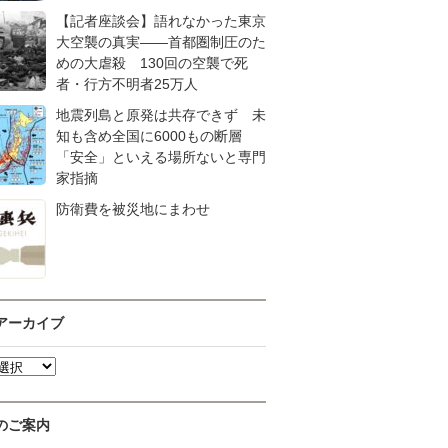
【記者座談会】語れなかった東京
大空襲の真実――首都圏制圧のた
めの大虐殺 130回の空襲で死
者・行方不明者25万人
地震列島と原発は共存できず 未
知も含め全国に6000もの断層
「安全」といえる場所ないと専門
家指摘
防衛費を被災地にまわせ
アーカイブ
のご案内