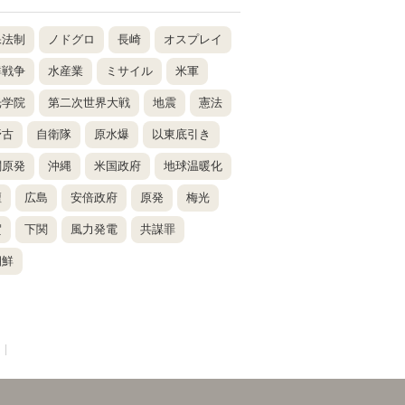
保法制
ノドグロ
長崎
オスプレイ
鮮戦争
水産業
ミサイル
米軍
光学院
第二次世界大戦
地震
憲法
野古
自衛隊
原水爆
以東底引き
関原発
沖縄
米国政府
地球温暖化
壇
広島
安倍政府
原発
梅光
賀
下関
風力発電
共謀罪
朝鮮
|