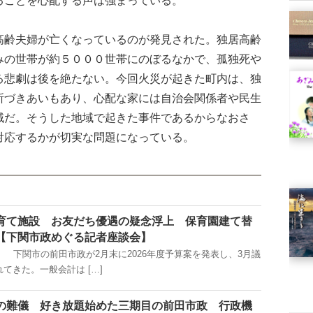
齢夫婦が亡くなっているのが発見された。独居高齢
みの世帯が約５０００世帯にのぼるなかで、孤独死や
る悲劇は後を絶たない。今回火災が起きた町内は、独
所づきあいもあり、心配な家には自治会関係者や民生
域だ。そうした地域で起きた事件であるからなおさ
対応するかが切実な問題になっている。
育て施設 お友だち優遇の疑念浮上 保育園建て替
【下関市政めぐる記者座談会】
載） 下関市の前田市政が2月末に2026年度予算案を発表し、3月議
てきた。一般会計は […]
の難儀 好き放題始めた三期目の前田市政 行政機