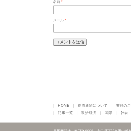
名前
*
メール
*
|
HOME
|
長周新聞について
|
書籍のご
|
記事一覧
|
政治経済
|
国際
|
社会