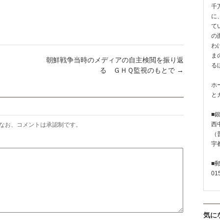
千
に
て
の
わ
ま
朝鮮戦争当時のメディアの自主検閲を振り返
る
る ＧＨＱ監視のもとで
→
ホ
と
■
西
なお、コメントは承認制です。
（普
宇
■
01
気に