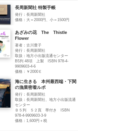
長周新聞社 特製手帳
発行：長周新聞社
価格：大＝2000円、小＝1500円
あざみの花 The Thistle
Flower
著者：古川豊子
発行：長周新聞社
取扱：地方小出版流通センター
B5判 48項 上製 ISBN 978-4-
9909603-4-6
価格：￥2000Ｅ
海に生きる 本州最西端・下関
の漁業密着ルポ
発行：長周新聞社
取扱：長周新聞社、地方小出版流通
センター
Ｂ５判 ５２頁 帯付き ISBN
978-4-9909603-3-9
価格：1,600円＋税