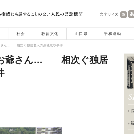
社会
教育文化
山口県
平和運動
爺さん… 相次ぐ独居老人の孤独死や事件
お爺さん… 相次ぐ独居
件