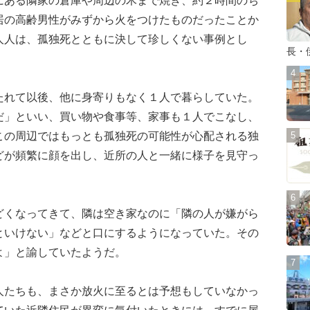
居の高齢男性がみずから火をつけたものだったことか
人人は、孤独死とともに決して珍しくない事例とし
長・
れて以後、他に身寄りもなく１人で暮らしていた。
だ」といい、買い物や食事等、家事も１人でこなし、
この周辺ではもっとも孤独死の可能性が心配される独
どが頻繁に顔を出し、近所の人と一緒に様子を見守っ
くなってきて、隣は空き家なのに「隣の人が嫌がら
といけない」などと口にするようになっていた。その
よ」と諭していたようだ。
たちも、まさか放火に至るとは予想もしていなかっ
ていた近隣住民が異変に気付いたときには、すでに屋