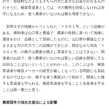
ので、登録料などよりもそちらの方に莫大なお金がかかるもの
だそうだ。種苗育成者としては、その費用を回収しなければ赤
字になるため、使う農家がいなければ種を増産できない。
安岡ネギの地種からつくられた「ＹＳＧ１号」という品種が
ある。権利者は山口県と農協で、農家の依頼に基づいて地種に
選抜をかけ、品種として登録したものだ。山口県や農協などさ
まざまな方の尽力でこの品種ができたが、残念ながら現在「Ｙ
ＳＧ１号」の種子は農家が購入し育成することはできない。関
係者のお話で、使う農家がいなければ新しい品種を開発しても
出回ることはないということがわかった。このことは今、種苗
育成者や種苗メーカーの経営が厳しくなっている問題にも直結
するのではないか。種子を使う農家がいて初めて、開発した種
子も育成者も守られる。種苗育成者を守ることと生産者を守る
ことは紙一重だと思う。
農業競争力強化支援法による影響