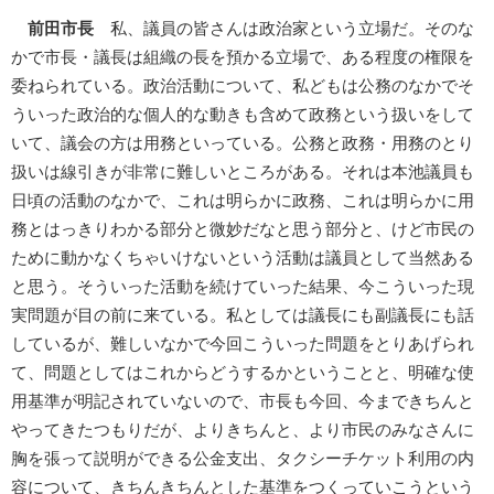
前田市長
私、議員の皆さんは政治家という立場だ。そのな
かで市長・議長は組織の長を預かる立場で、ある程度の権限を
委ねられている。政治活動について、私どもは公務のなかでそ
ういった政治的な個人的な動きも含めて政務という扱いをして
いて、議会の方は用務といっている。公務と政務・用務のとり
扱いは線引きが非常に難しいところがある。それは本池議員も
日頃の活動のなかで、これは明らかに政務、これは明らかに用
務とはっきりわかる部分と微妙だなと思う部分と、けど市民の
ために動かなくちゃいけないという活動は議員として当然ある
と思う。そういった活動を続けていった結果、今こういった現
実問題が目の前に来ている。私としては議長にも副議長にも話
しているが、難しいなかで今回こういった問題をとりあげられ
て、問題としてはこれからどうするかということと、明確な使
用基準が明記されていないので、市長も今回、今まできちんと
やってきたつもりだが、よりきちんと、より市民のみなさんに
胸を張って説明ができる公金支出、タクシーチケット利用の内
容について、きちんきちんとした基準をつくっていこうという