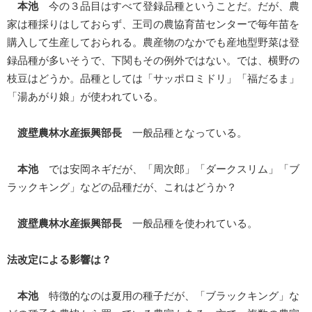
本池
今の３品目はすべて登録品種ということだ。だが、農
家は種採りはしておらず、王司の農協育苗センターで毎年苗を
購入して生産しておられる。農産物のなかでも産地型野菜は登
録品種が多いそうで、下関もその例外ではない。では、横野の
枝豆はどうか。品種としては「サッポロミドリ」「福だるま」
「湯あがり娘」が使われている。
渡壁農林水産振興部長
一般品種となっている。
本池
では安岡ネギだが、「周次郎」「ダークスリム」「ブ
ラックキング」などの品種だが、これはどうか？
渡壁農林水産振興部長
一般品種を使われている。
法改定による影響は？
本池
特徴的なのは夏用の種子だが、「ブラックキング」な