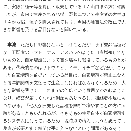
て、実際に種子等を提供・販売しているＪＡ山口県の方に確認
したが、市内で生産される水稲、野菜について生産者の大半は
ＪＡから稲、種子を購入されており、今回の種苗法の改正で大
きな影響を受ける品目はないと聞いている。
本池
ただちに影響はないということだが、まず登録品種だ
が、下関産のトマト、ナス、アスパラのように自家増殖してな
いものと、自家増殖によって苗を増やし栽培しているものとが
ある。代表的なのはサトウキビ、イモ、イチゴなどだが、こう
した自家増殖を前提としている品目は、自家増殖が禁止になる
と毎年許諾料を支払って生産しなければならなくなるため、大
きな影響を受ける。これまでの何倍という費用がかさむように
なり、経営が厳しくなれば倒産もありうるし、後継者不足にも
つながる。「他人が開発した品種を無断で増やすことの方に問
題がある」ともいわれるが、そもそもの生産自体が自家増殖す
るシステムになっているため、現時点で購入しようと思っても
農家が必要とする種苗は手に入らないという問題があるそう