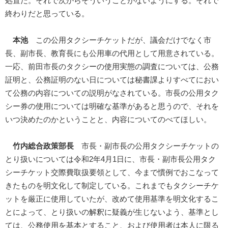
処置だ。それで次からそういうことがないようにする。それで
終わりだと思っている。
本池
この公用タクシーチケットだが、議会だけでなく市
長、副市長、教育長にも公用車の代用として用意されている。
一応、前田市長のタクシーの使用実態の調査については、公務
証明と、公務証明のない日については秘書課よりすべてにおい
て公務の内容についての説明がなされている。市長の公用タク
シー券の使用については明確な基準があると思うので、それを
いつ決めたのかということと、内容についてのべてほしい。
竹内総合政策部長
市長・副市長の公用タクシーチケットの
とり扱いについては令和2年4月1日に、市長・副市長公用タク
シーチケット交際費取扱要領として、今まで慣例でおこなって
きたものを明文化して制定している。これまでもタクシーチケ
ットを厳正に使用していたが、改めて使用基準を明文化するこ
とによって、とり扱いの解釈に疑義が生じないよう、基準とし
ては、公務使用を基本とすること、および使用者は本人に限る