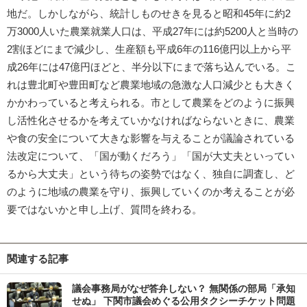
地だ。しかしながら、統計しものせきを見ると昭和45年に約2
万3000人いた農業就業人口は、平成27年には約5200人と当時の
2割ほどにまで減少し、生産額も平成6年の116億円以上から平
成26年には47億円ほどと、半分以下にまで落ち込んでいる。こ
れは豊北町や豊田町など農業地域の急激な人口減少とも大きく
かかわっていると考えられる。市として農業をどのように振興
し活性化させるかを考えていかなければならないときに、農業
や食の安全について大きな影響を与えることが議論されている
法改定について、「国が動くだろう」「国が大丈夫といってい
るから大丈夫」という待ちの姿勢ではなく、独自に調査し、ど
のように地域の農業を守り、振興していくのか考えることが必
要ではないかと申し上げ、質問を終わる。
関連する記事
議会事務局がなぜ答弁しない？ 無関係の部局「承知
せぬ」 下関市議会めぐる公用タクシーチケット問題