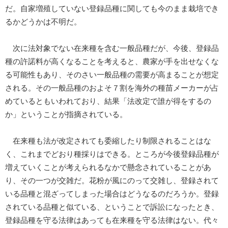
だ。自家増殖していない登録品種に関しても今のまま栽培でき
るかどうかは不明だ。
次に法対象でない在来種を含む一般品種だが、今後、登録品
種の許諾料が高くなることを考えると、農家が手を出せなくな
る可能性もあり、そのさい一般品種の需要が高まることが想定
される。その一般品種のおよそ７割を海外の種苗メーカーが占
めているともいわれており、結果「法改定で誰が得をするの
か」ということが指摘されている。
在来種も法が改定されても委縮したり制限されることはな
く、これまでどおり種採りはできる。ところが今後登録品種が
増えていくことが考えられるなかで懸念されていることがあ
り、その一つが交雑だ。花粉が風にのって交雑し、登録されて
いる品種と混ざってしまった場合はどうなるのだろうか。登録
されている品種と似ている、ということで訴訟になったとき、
登録品種を守る法律はあっても在来種を守る法律はない。代々