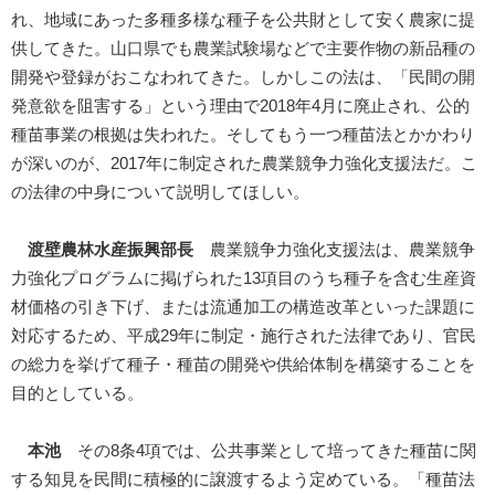
れ、地域にあった多種多様な種子を公共財として安く農家に提
供してきた。山口県でも農業試験場などで主要作物の新品種の
開発や登録がおこなわれてきた。しかしこの法は、「民間の開
発意欲を阻害する」という理由で2018年4月に廃止され、公的
種苗事業の根拠は失われた。そしてもう一つ種苗法とかかわり
が深いのが、2017年に制定された農業競争力強化支援法だ。こ
の法律の中身について説明してほしい。
渡壁農林水産振興部長
農業競争力強化支援法は、農業競争
力強化プログラムに掲げられた13項目のうち種子を含む生産資
材価格の引き下げ、または流通加工の構造改革といった課題に
対応するため、平成29年に制定・施行された法律であり、官民
の総力を挙げて種子・種苗の開発や供給体制を構築することを
目的としている。
本池
その8条4項では、公共事業として培ってきた種苗に関
する知見を民間に積極的に譲渡するよう定めている。「種苗法