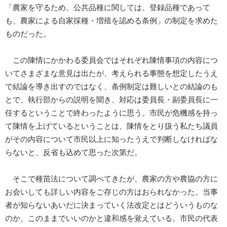
「農家を守るため、公共品種に関しては、登録品種であって
も、農家による自家採種・増殖を認める条例」の制定を求めた
ものだった。
この陳情にかかわる委員会ではそれぞれ陳情事項の内容につ
いてさまざまな意見は出たが、考えられる事態を想定したうえ
で結論を導き出すのではなく、条例制定は難しいとの結論のも
とで、執行部からの説明を聞き、対応は委員長・副委員長に一
任するということで終わったように思う。市民が危機感を持っ
て陳情を上げているということは、陳情をとり扱う私たち議員
がその内容について市民以上に知ったうえで判断しなければな
らないと、反省も込めて思った次第だ。
そこで種苗法について調べてきたが、農家の方や農協の方に
お会いしても詳しい内容をご存じの方はおられなかった。当事
者が知らないあいだに決まっていく法改定とはどういうものな
のか、このままでいいのかと違和感を覚えている。市民の代表