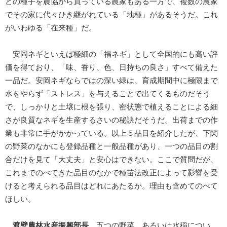
どの種子を農協から買っている農家もある一方で、複数の農家
でその家に代々ひき継がれている「地種」があるそうだ。これ
がいわゆる「在来種」だ。
安岡ネギといえば極細の「福ネギ」として全国的にも高い評
価を得ており、「味、香り、色、日持ちの良さ」すべて備えた
一品だ。安岡ネギならではの深い緑は、育成期間中に極限まで
水をやらず「ストレス」を与えることで出てくるものだそう
で、しっかりと土壌に根を張り、密状態で植えることによる細
さが良質なネギを生産するさいの秘訣だそうだ。出荷までの作
業も非常に手がかかっている。以上５品目を紹介したが、下関
の野菜のなかにも登録品種と一般品種があり、一つの品目の割
合だけを見て「大丈夫」と安心はできない。ここで質問だが、
これまでのべてきた品目のなかで種苗法改正によって影響を受
けると考えられる品目はどれにあたるか。理由も含めてのべて
ほしい。
渡壁農林水産振興部長
五つの野菜、あるいは水稲につい