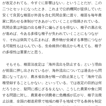
が改定されても、今すぐに影響はない」ということだが、この
二つとセットになったとき、これまで公的機関が提供していた
安くて良質な種苗が外資を含む民間企業に渡り、種苗を毎年農
家に買わせる体制ができあがっていくことが指摘されている。
民間企業は利益の出る種子に偏らざるを得ない。種子の寡占化
が進めば、今ある多様な種子が失われていくことにもつなが
り、それは病気でも広まれば、農作物が全滅する事態につなが
る可能性もはらんでいる。生命維持の観点から考えても、種子
の多様性は重要だと思う。
そもそも、種苗法改定は「海外流出を防止する」という理由
が前面に押し出されているが、海外流出については過去から問
題になっており、農水省自身が唯一の防止策として「海外で品
種登録することしかない」といっている。では改定の目的は何
だろうかと、疑問に感じざるをえない。こうした農業や食に関
する問題に対し、農業者や消費者に危機感が広がり、種子法廃
止以後、全国の都道府県で地域の種子を地域で守る条例を制定