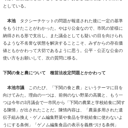
としている。
本池
タクシーチケットの問題が報道された後に一定の基準
をもうけたことがわかった。やはり公金なので、市民の皆様に
納得される形で支出し、また議会としても疑いの目を向けられ
るような不名誉な状態を解決することこそ、みずからの存在価
値ともかかわって大切であるように思う。公平・公正な公金の
使い方をお願いして、次の質問に移る。
下関の食と農について 種苗法改定問題とかかわって
本池市議
このたび、「下関の食と農」というテーマに目を
向けてみた。理由の一つは、前例のない野菜の高騰と、もう一
つは今年の3月議会で一市民から「下関の農業と学校給食に関す
る陳情」が出されたことだ。陳情内容は、「農薬多用された遺
伝子組み換え・ゲノム編集野菜や食品を学校給食に使わないよ
うにする条例」「ゲノム編集食品の表示を義務づける条例」