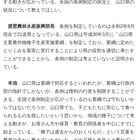
する動きが広がっている。全国の条例制定の状況と、山口県の
状況について教えてほしい。
渡壁農林水産振興部長
条例を制定しているのは令和2年8月
現在で21道県となっている。山口県は平成30年3月に「山口県
主要農作物種子生産実施要綱」を制定しており、要綱に定めた
とりくみを着実に実行することにより県の役割を適切に果たす
ことができることから、条例の制定は考えていないと説明され
ている。
本池
山口県は要綱で対応するといわれたが、要綱は行政内
部の指針でしかないが、条例は権利の行使を制限することがで
きる。全国で条例制定が広がっているのも要綱では守れないか
らではないだろうか。山口県でも、子どもたちに安心して食べ
られるものを残したいという思いから、地域の種子について考
える動きが、お母さん方や保育・教育の関係者を中心にすでに
始まっている。「種子は過去からのおくりもの」という言葉を
農家の方から教えていただいた。どの品種も改良こそ重ねてい