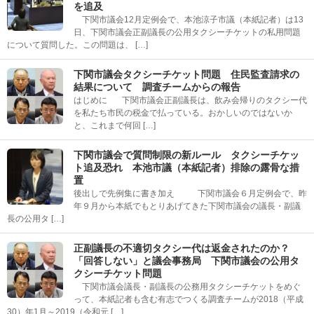
を追及
下関市議会12月定例会で、本池涼子市議（本紙記者）は13
日、下関市議会正副議長の公用タクシーチケットの私用問題
について質問した。この問題は、 […]
下関市議会タクシーチケット問題 住民監査請求の
結果について 調査チームからの報告
はじめに 下関市議会正副議長は、飲み会帰りのタクシー代
を私たち市民の税金で払っている。おかしいのではないか
と、これまで何回 […]
下関市議会で質問制限の新ルール タクシーチケッ
ト追及恐れ 本池市議（本紙記者）排除の露骨な措
置
後出しで先例集に書き加え 下関市議会６月定例会で、昨
年９月から本紙でもとりあげてきた下関市議会の議長・副議
長の公用タ […]
正副議長の不適切タクシー代は返金されたのか？
「回答しない」と議会事務局 下関市議会の公用タ
クシーチケット問題
下関市議会議長・副議長の公務用タクシーチケットをめぐ
って、本紙記者も含む有志でつくる調査チームが2018（平成
30）年1月～2019（令和元 […]