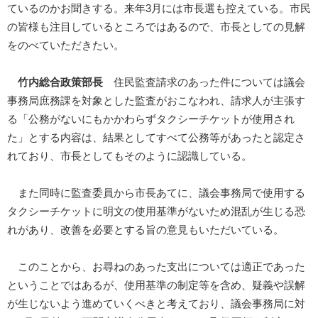
ているのかお聞きする。来年3月には市長選も控えている。市民
の皆様も注目しているところではあるので、市長としての見解
をのべていただきたい。
竹内総合政策部長
住民監査請求のあった件については議会
事務局庶務課を対象とした監査がおこなわれ、請求人が主張す
る「公務がないにもかかわらずタクシーチケットが使用され
た」とする内容は、結果としてすべて公務等があったと認定さ
れており、市長としてもそのように認識している。
また同時に監査委員から市長あてに、議会事務局で使用する
タクシーチケットに明文の使用基準がないため混乱が生じる恐
れがあり、改善を必要とする旨の意見もいただいている。
このことから、お尋ねのあった支出については適正であった
ということではあるが、使用基準の制定等を含め、疑義や誤解
が生じないよう進めていくべきと考えており、議会事務局に対