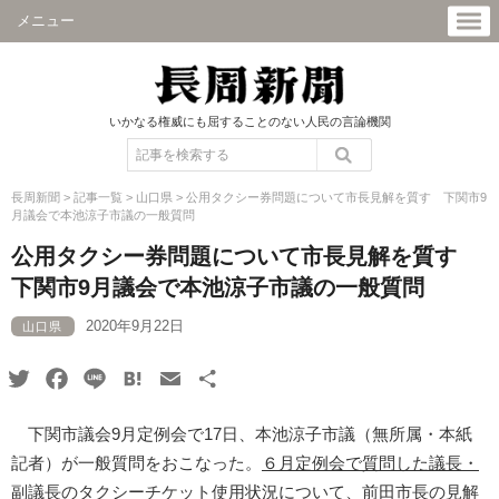
メニュー
いかなる権威にも屈することのない人民の言論機関
長周新聞
>
記事一覧
>
山口県
>
公用タクシー券問題について市長見解を質す 下関市9
月議会で本池涼子市議の一般質問
公用タクシー券問題について市長見解を質す
下関市9月議会で本池涼子市議の一般質問
2020年9月22日
山口県
Twitter
Facebook
Line
Hatena
Email
共
有
下関市議会9月定例会で17日、本池涼子市議（無所属・本紙
記者）が一般質問をおこなった。
６月定例会で質問した議長・
副議長のタクシーチケット使用状況
について、前田市長の見解