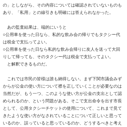
の」としながら、その内容については確認されていないものも
あり、「私用」との線引きも明確には答えられなかった。
あの監査結果は、端的にいうと
○公用車を使った日なら、私的な飲み会の帰りでもタクシー代
は税金で支払ってよい。
○公用車を使った日なら私的な飲み会帰りに友人を送って大回
りして帰っても、そのタクシー代は税金で支払ってよい。
と解釈できるものだ。
これでは市民の皆様は誰も納得しない。まず下関市議会みず
からが公金の使い方について襟を正していくことが必要なのは
当然だが、もう一つ、このような使い方が公金の支出として認
められるのか、という問題がある。そこで支出命令を出す市長
として、公用タクシーチケットの使用について、これまで見て
きたような使い方がなされていることについて正しいと思って
いるのか、誤っていると思っているのか、どうするべきと考え