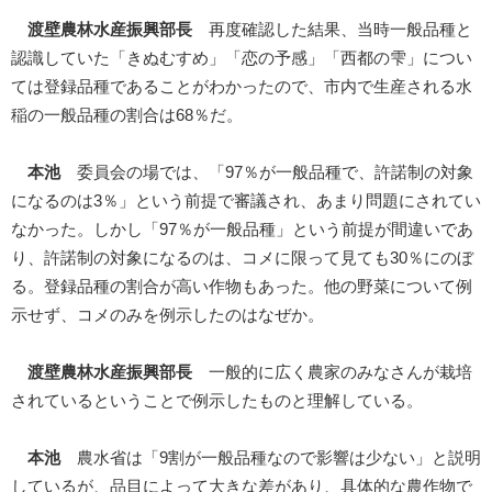
渡壁農林水産振興部長
再度確認した結果、当時一般品種と
認識していた「きぬむすめ」「恋の予感」「西都の雫」につい
ては登録品種であることがわかったので、市内で生産される水
稲の一般品種の割合は68％だ。
本池
委員会の場では、「97％が一般品種で、許諾制の対象
になるのは3％」という前提で審議され、あまり問題にされてい
なかった。しかし「97％が一般品種」という前提が間違いであ
り、許諾制の対象になるのは、コメに限って見ても30％にのぼ
る。登録品種の割合が高い作物もあった。他の野菜について例
示せず、コメのみを例示したのはなぜか。
渡壁農林水産振興部長
一般的に広く農家のみなさんが栽培
されているということで例示したものと理解している。
本池
農水省は「9割が一般品種なので影響は少ない」と説明
しているが、品目によって大きな差があり、具体的な農作物で