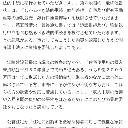
法的手続に移行させていただきます」、第四段階の「最終催告
状」は、「しかるべき法的手続（給与差押、自宅及び所有不動
産等の強制競売、銀行口座差押等）を検討させていただきま
す」、第五段階の「最終通知書」では「訴訟提起及び、強制執
行申立を含む然るべき法的手続きを検討させていただきます」
との記載がある。市としてもこうした内容を認識したうえで同
弁護士法人に業務を委託したようである。
江崎建設部長は市議会の答弁のなかで、「住宅使用料の収入
未済額は平成３０年度までで約８億円ある。うち５億２０００
万円はすでに退居した方の滞納金だ。退去者のなかには市外に
転出されている方、市外にいるが住所が不明な方もおり、これ
らの方の調査や対応に苦慮している」とし、「収入未済の改善
や入居者間の負担の公平性をはかるため」にこのたびの業務委
託をおこなったと説明している。
公営住宅が「住宅に困窮する低額所得者に対して低廉な家賃