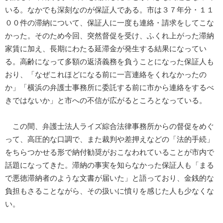
いる。なかでも深刻なのが保証人である。市は３７年分・１１
００件の滞納について、保証人に一度も連絡・請求をしてこな
かった。そのため今回、突然督促を受け、ふくれ上がった滞納
家賃に加え、長期にわたる延滞金が発生する結果になってい
る。高齢になって多額の返済義務を負うことになった保証人も
おり、「なぜこれほどになる前に一言連絡をくれなかったの
か」「横浜の弁護士事務所に委託する前に市から連絡をするべ
きではないか」と市への不信が広がるところとなっている。
この間、弁護士法人ライズ綜合法律事務所からの督促をめぐ
って、高圧的な口調で、また裁判や差押えなどの「法的手続」
をちらつかせる形で納付勧奨がおこなわれていることが市内で
話題になってきた。滞納の事実を知らなかった保証人も「まる
で悪徳滞納者のような文書が届いた」と語っており、金銭的な
負担もさることながら、その扱いに憤りを感じた人も少なくな
い。