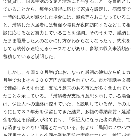
で賃貸し、国民生活の安定と増進に寄与すること」を目的とし
ていることから、毎年の所得に応じて家賃を設定し、病気等で
一時的に収入が減少した場合には、減免等をおこなっているこ
と、滞納した入居者には督促や職員が夜間訪問するなどして相
談に応じるなど努力していることを強調。そのうえで、滞納し
たまま退居した人のなかに行方がわからなくなったり、約束を
しても納付が途絶えるケースなどがあり、多額の収入未済額が
蓄積していると説明した。
しかし、今回１０月半ばにおこなった最初の通知から約１カ
月半でおよそ４３００万円が回収されている。市が電話や文書
で連絡しさえすれば、支払う意志のある市民が多く含まれてい
たことを示している。「滞納者が支払う意思を示している場合
は、保証人への連絡は控えていた」と説明しているが、そのよ
うにして３７年分を保留してきた結果、多額の滞納家賃・延滞
金を抱える保証人が出ており、「保証人になった者の責任」で
は済ませられない問題となっている。何より「民間のノウハウ
を活用する」とした今回の業務委託の実態について、検証が求