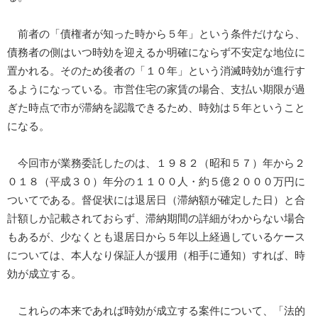
前者の「債権者が知った時から５年」という条件だけなら、
債務者の側はいつ時効を迎えるか明確にならず不安定な地位に
置かれる。そのため後者の「１０年」という消滅時効が進行す
るようになっている。市営住宅の家賃の場合、支払い期限が過
ぎた時点で市が滞納を認識できるため、時効は５年ということ
になる。
今回市が業務委託したのは、１９８２（昭和５７）年から２
０１８（平成３０）年分の１１００人・約５億２０００万円に
ついてである。督促状には退居日（滞納額が確定した日）と合
計額しか記載されておらず、滞納期間の詳細がわからない場合
もあるが、少なくとも退居日から５年以上経過しているケース
については、本人なり保証人が援用（相手に通知）すれば、時
効が成立する。
これらの本来であれば時効が成立する案件について、「法的