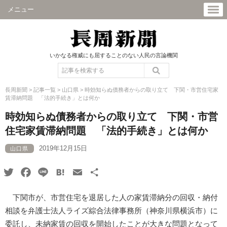
メニュー
いかなる権威にも屈することのない人民の言論機関
長周新聞
>
記事一覧
>
山口県
>
時効知らぬ債務者からの取り立て 下関・市営住宅家
賃滞納問題 「法的手続き」とは何か
時効知らぬ債務者からの取り立て 下関・市営
住宅家賃滞納問題 「法的手続き」とは何か
2019年12月15日
山口県
Twitter
Facebook
Line
Hatena
Email
共
有
下関市が、市営住宅を退居した人の家賃滞納分の回収・納付
相談を弁護士法人ライズ綜合法律事務所（神奈川県横浜市）に
委託し、未納家賃の回収を開始したことが大きな問題となって