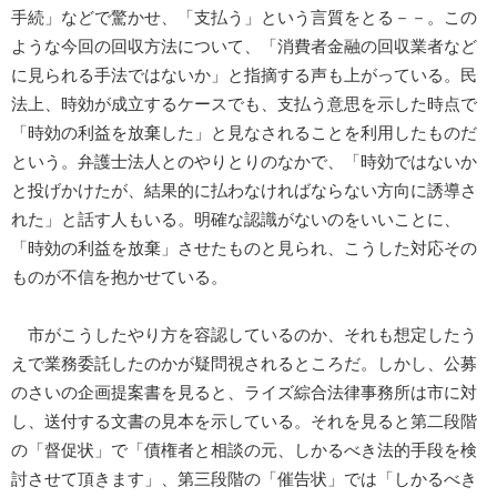
手続」などで驚かせ、「支払う」という言質をとる－－。この
ような今回の回収方法について、「消費者金融の回収業者など
に見られる手法ではないか」と指摘する声も上がっている。民
法上、時効が成立するケースでも、支払う意思を示した時点で
「時効の利益を放棄した」と見なされることを利用したものだ
という。弁護士法人とのやりとりのなかで、「時効ではないか
と投げかけたが、結果的に払わなければならない方向に誘導さ
れた」と話す人もいる。明確な認識がないのをいいことに、
「時効の利益を放棄」させたものと見られ、こうした対応その
ものが不信を抱かせている。
市がこうしたやり方を容認しているのか、それも想定したう
えで業務委託したのかが疑問視されるところだ。しかし、公募
のさいの企画提案書を見ると、ライズ綜合法律事務所は市に対
し、送付する文書の見本を示している。それを見ると第二段階
の「督促状」で「債権者と相談の元、しかるべき法的手段を検
討させて頂きます」、第三段階の「催告状」では「しかるべき