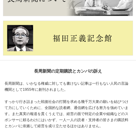
長周新聞の定期購読とカンパの訴え
長周新聞は、いかなる権威に対しても書けない記事は一行もない人民の言論
機関として1955年に創刊されました。
すっかり行き詰まった戦後社会の打開を求める幾千万大衆の願いを結びつけ
て力にしていくために、全国的な読者網、通信網を広げる努力を強めていま
す。また真実の報道を貫くうえでは、経営の面で特定の企業や組織などのス
ポンサーに頼るわけにはいかず、一人一人の読者・支持者の皆さまの購読料
とカンパに依拠して経営を成り立たせるほかはありません。