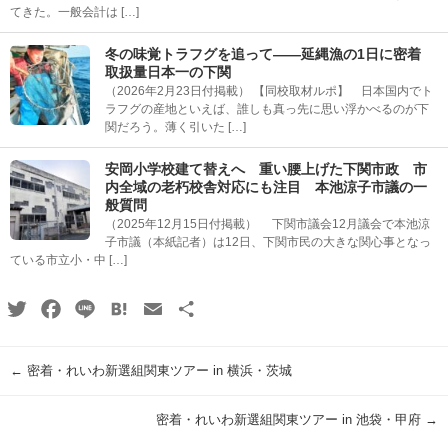
てきた。一般会計は […]
冬の味覚トラフグを追って――延縄漁の1日に密着
取扱量日本一の下関
（2026年2月23日付掲載） 【同校取材ルポ】 日本国内でト
ラフグの産地といえば、誰しも真っ先に思い浮かべるのが下
関だろう。薄く引いた […]
安岡小学校建て替えへ 重い腰上げた下関市政 市
内全域の老朽校舎対応にも注目 本池涼子市議の一
般質問
（2025年12月15日付掲載） 下関市議会12月議会で本池涼
子市議（本紙記者）は12日、下関市民の大きな関心事となっ
ている市立小・中 […]
Twitter
Facebook
Line
Hatena
Email
共
有
←
密着・れいわ新選組関東ツアー in 横浜・茨城
密着・れいわ新選組関東ツアー in 池袋・甲府
→