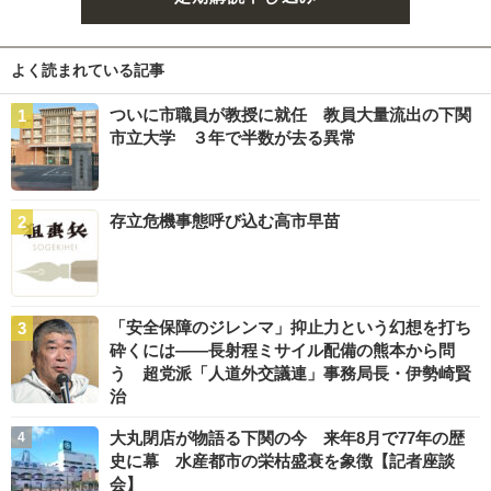
よく読まれている記事
ついに市職員が教授に就任 教員大量流出の下関
市立大学 ３年で半数が去る異常
存立危機事態呼び込む高市早苗
「安全保障のジレンマ」抑止力という幻想を打ち
砕くには――長射程ミサイル配備の熊本から問
う 超党派「人道外交議連」事務局長・伊勢崎賢
治
大丸閉店が物語る下関の今 来年8月で77年の歴
史に幕 水産都市の栄枯盛衰を象徴【記者座談
会】