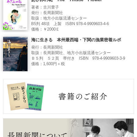
著者：古川豊子
発行：長周新聞社
取扱：地方小出版流通センター
B5判 48項 上製 ISBN 978-4-9909603-4-6
価格：￥2000Ｅ
海に生きる 本州最西端・下関の漁業密着ルポ
発行：長周新聞社
取扱：長周新聞社、地方小出版流通センター
Ｂ５判 ５２頁 帯付き ISBN 978-4-9909603-3-9
価格：1,600円＋税