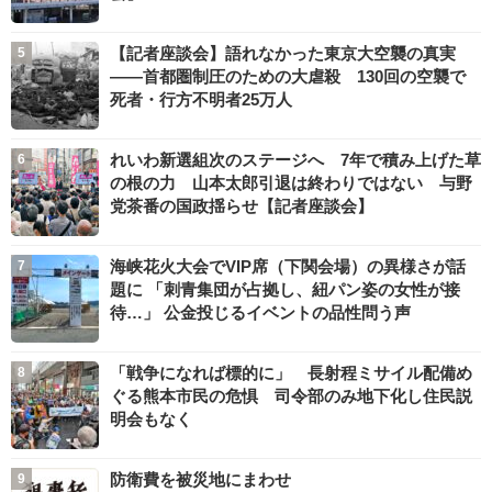
【記者座談会】語れなかった東京大空襲の真実
――首都圏制圧のための大虐殺 130回の空襲で
死者・行方不明者25万人
れいわ新選組次のステージへ 7年で積み上げた草
の根の力 山本太郎引退は終わりではない 与野
党茶番の国政揺らせ【記者座談会】
海峡花火大会でVIP席（下関会場）の異様さが話
題に 「刺青集団が占拠し、紐パン姿の女性が接
待…」 公金投じるイベントの品性問う声
「戦争になれば標的に」 長射程ミサイル配備め
ぐる熊本市民の危惧 司令部のみ地下化し住民説
明会もなく
防衛費を被災地にまわせ