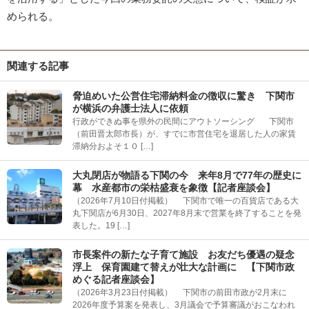
められる。
関連する記事
脅迫めいた公営住宅滞納料金の徴収に驚き 下関市
が横浜の弁護士法人に依頼
行政ができぬ事を県外の民間にアウトソーシング 下関市
（前田晋太郎市長）が、すでに市営住宅を退居した人の家賃
滞納分およそ１０ […]
大丸閉店が物語る下関の今 来年8月で77年の歴史に
幕 水産都市の栄枯盛衰を象徴【記者座談会】
（2026年7月10日付掲載） 下関市で唯一の百貨店である大
丸下関店が6月30日、2027年8月末で営業を終了することを発
表した。19 […]
市長案件の新たな子育て施設 お友だち優遇の疑念
浮上 保育園建て替えが壮大な計画に 【下関市政
めぐる記者座談会】
（2026年3月23日付掲載） 下関市の前田市政が2月末に
2026年度予算案を発表し、3月議会で予算審議がおこなわれ