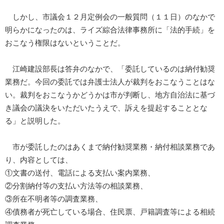
しかし、市議会１２月定例会の一般質問（１１日）のなかで
明らかになったのは、ライズ綜合法律事務所に「法的手続」を
おこなう権限はないということだ。
江崎建設部長は答弁のなかで、「委託しているのは納付勧奨
業務だ。今回の委託では弁護士法人が裁判をおこなうことはな
い。裁判をおこなうかどうかは市が判断し、地方自治法に基づ
き議会の議決をいただいたうえで、訴えを提起することとな
る」と説明した。
市が委託したのはあくまで納付勧奨業務・納付相談業務であ
り、内容としては、
①文書の送付、電話による支払い案内業務、
②分割納付等の支払い方法等の相談業務、
③所在不明者等の調査業務、
④債務者が死亡している場合、住民票、戸籍調査等による相続