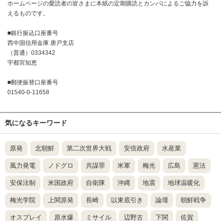
ホームページの愛読者の皆さまに本紙の定期購読とカンパによるご協力を訴
えるものです。
■銀行振込口座番号
西中国信用金庫 唐戸支店
（普通）0334342
宇都宮知恵
■郵便振替口座番号
01540-0-11658
気になるキーワード
原発
北朝鮮
第二次世界大戦
安倍政府
水産業
風力発電
ノドグロ
共謀罪
米軍
梅光
広島
憲法
安保法制
米国政府
自衛隊
沖縄
地震
地球温暖化
梅光学院
上関原発
長崎
以東底引き
論壇
朝鮮戦争
オスプレイ
原水爆
ミサイル
辺野古
下関
佐賀