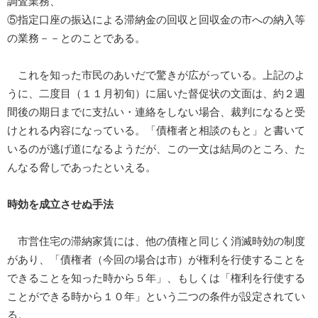
調査業務、
⑤指定口座の振込による滞納金の回収と回収金の市への納入等
の業務－－とのことである。
これを知った市民のあいだで驚きが広がっている。上記のよ
うに、二度目（１１月初旬）に届いた督促状の文面は、約２週
間後の期日までに支払い・連絡をしない場合、裁判になると受
けとれる内容になっている。「債権者と相談のもと」と書いて
いるのが逃げ道になるようだが、この一文は結局のところ、た
んなる脅しであったといえる。
時効を成立させぬ手法
市営住宅の滞納家賃には、他の債権と同じく消滅時効の制度
があり、「債権者（今回の場合は市）が権利を行使することを
できることを知った時から５年」、もしくは「権利を行使する
ことができる時から１０年」という二つの条件が設定されてい
る。