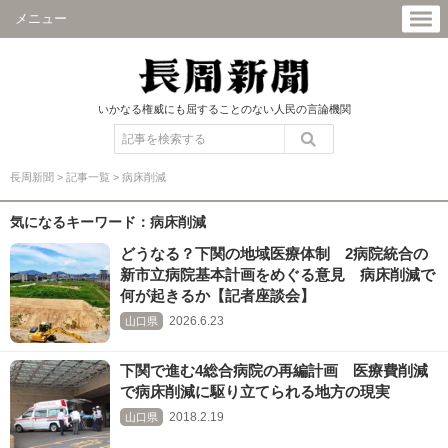
メニュー
いかなる権威にも屈することのない人民の言論機関
長周新聞
>
記事一覧
>
病床削減
気になるキーワード：病床削減
どうなる？下関の地域医療体制 2病院統合の
新市立病院基本計画をめぐる意見 病床削減で
何が起きるか【記者座談会】
2026.6.23
山口県
下関で進む4総合病院の再編計画 医療費削減
で病床削減に駆り立てられる地方の現実
2018.2.19
山口県