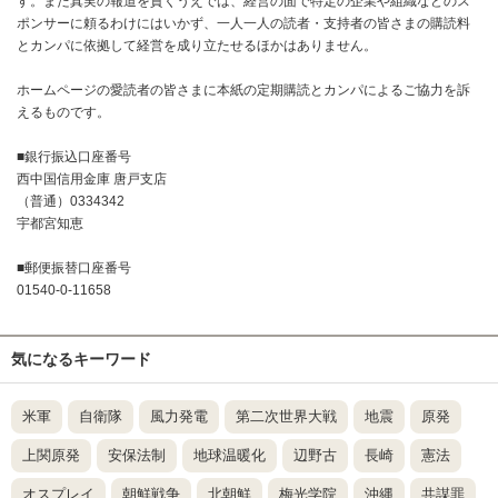
す。また真実の報道を貫くうえでは、経営の面で特定の企業や組織などのス
ポンサーに頼るわけにはいかず、一人一人の読者・支持者の皆さまの購読料
とカンパに依拠して経営を成り立たせるほかはありません。
ホームページの愛読者の皆さまに本紙の定期購読とカンパによるご協力を訴
えるものです。
■銀行振込口座番号
西中国信用金庫 唐戸支店
（普通）0334342
宇都宮知恵
■郵便振替口座番号
01540-0-11658
気になるキーワード
米軍
自衛隊
風力発電
第二次世界大戦
地震
原発
上関原発
安保法制
地球温暖化
辺野古
長崎
憲法
オスプレイ
朝鮮戦争
北朝鮮
梅光学院
沖縄
共謀罪