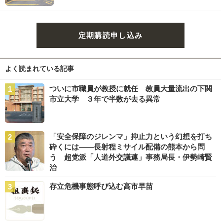
定期購読申し込み
よく読まれている記事
ついに市職員が教授に就任 教員大量流出の下関
市立大学 ３年で半数が去る異常
「安全保障のジレンマ」抑止力という幻想を打ち
砕くには――長射程ミサイル配備の熊本から問
う 超党派「人道外交議連」事務局長・伊勢崎賢
治
存立危機事態呼び込む高市早苗