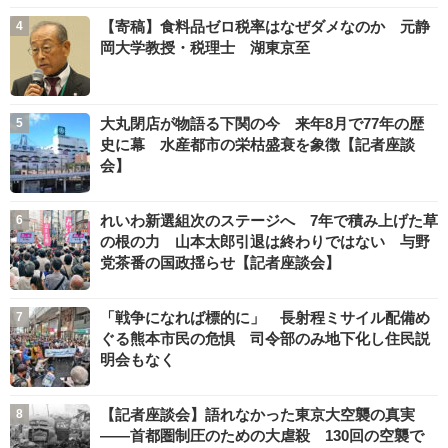
【寄稿】食料品ゼロ税率はなぜダメなのか 元静
岡大学教授・税理士 湖東京至
大丸閉店が物語る下関の今 来年8月で77年の歴
史に幕 水産都市の栄枯盛衰を象徴【記者座談
会】
れいわ新選組次のステージへ 7年で積み上げた草
の根の力 山本太郎引退は終わりではない 与野
党茶番の国政揺らせ【記者座談会】
「戦争になれば標的に」 長射程ミサイル配備め
ぐる熊本市民の危惧 司令部のみ地下化し住民説
明会もなく
【記者座談会】語れなかった東京大空襲の真実
――首都圏制圧のための大虐殺 130回の空襲で