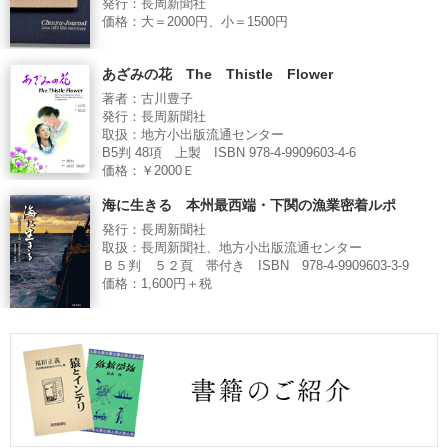
発行：長周新聞社
価格：大＝2000円、小＝1500円
あざみの花 The Thistle Flower
著者：古川豊子
発行：長周新聞社
取扱：地方小出版流通センター
B5判 48項 上製 ISBN 978-4-9909603-4-6
価格：￥2000Ｅ
海に生きる 本州最西端・下関の漁業密着ルポ
発行：長周新聞社
取扱：長周新聞社、地方小出版流通センター
Ｂ５判 ５２頁 帯付き ISBN 978-4-9909603-3-9
価格：1,600円＋税