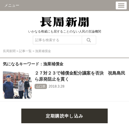
メニュー
いかなる権威にも屈することのない人民の言論機関
長周新聞
>
記事一覧
>
漁業補償金
気になるキーワード：漁業補償金
２７対２３で補償金配分議案を否決 祝島島民
ら原発阻止を貫く
2018.3.28
山口県
定期購読申し込み