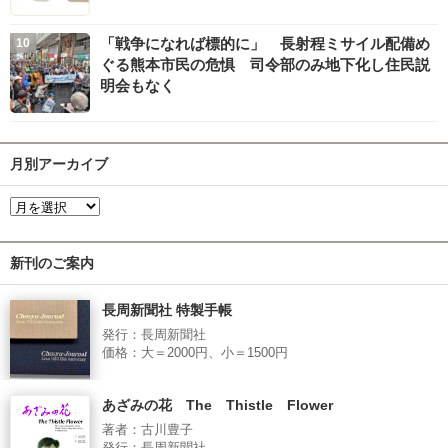
「戦争になれば標的に」 長射程ミサイル配備め
ぐる熊本市民の危惧 司令部のみ地下化し住民説
明会もなく
月別アーカイブ
新刊のご案内
長周新聞社 特製手帳
発行：長周新聞社
価格：大＝2000円、小＝1500円
あざみの花 The Thistle Flower
著者：古川豊子