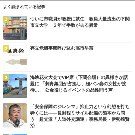
よく読まれている記事
ついに市職員が教授に就任 教員大量流出の下関
市立大学 ３年で半数が去る異常
存立危機事態呼び込む高市早苗
海峡花火大会でVIP席（下関会場）の異様さが話
題に 「刺青集団が占拠し、紐パン姿の女性が接
待…」 公金投じるイベントの品性問う声
「安全保障のジレンマ」抑止力という幻想を打ち
砕くには――長射程ミサイル配備の熊本から問
う 超党派「人道外交議連」事務局長・伊勢崎賢
治