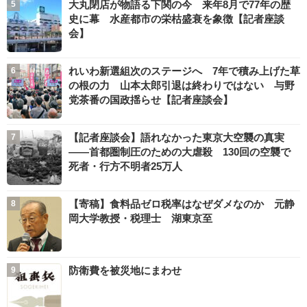
大丸閉店が物語る下関の今 来年8月で77年の歴
史に幕 水産都市の栄枯盛衰を象徴【記者座談
会】
れいわ新選組次のステージへ 7年で積み上げた草
の根の力 山本太郎引退は終わりではない 与野
党茶番の国政揺らせ【記者座談会】
【記者座談会】語れなかった東京大空襲の真実
――首都圏制圧のための大虐殺 130回の空襲で
死者・行方不明者25万人
【寄稿】食料品ゼロ税率はなぜダメなのか 元静
岡大学教授・税理士 湖東京至
防衛費を被災地にまわせ