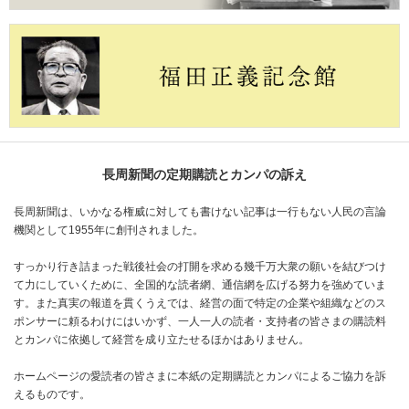
長周新聞の定期購読とカンパの訴え
長周新聞は、いかなる権威に対しても書けない記事は一行もない人民の言論
機関として1955年に創刊されました。
すっかり行き詰まった戦後社会の打開を求める幾千万大衆の願いを結びつけ
て力にしていくために、全国的な読者網、通信網を広げる努力を強めていま
す。また真実の報道を貫くうえでは、経営の面で特定の企業や組織などのス
ポンサーに頼るわけにはいかず、一人一人の読者・支持者の皆さまの購読料
とカンパに依拠して経営を成り立たせるほかはありません。
ホームページの愛読者の皆さまに本紙の定期購読とカンパによるご協力を訴
えるものです。