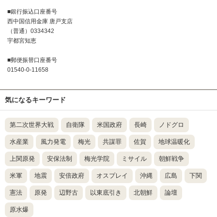
■銀行振込口座番号
西中国信用金庫 唐戸支店
（普通）0334342
宇都宮知恵
■郵便振替口座番号
01540-0-11658
気になるキーワード
第二次世界大戦
自衛隊
米国政府
長崎
ノドグロ
水産業
風力発電
梅光
共謀罪
佐賀
地球温暖化
上関原発
安保法制
梅光学院
ミサイル
朝鮮戦争
米軍
地震
安倍政府
オスプレイ
沖縄
広島
下関
憲法
原発
辺野古
以東底引き
北朝鮮
論壇
原水爆