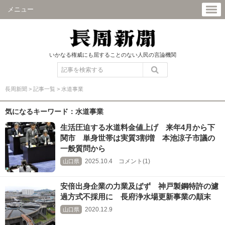
メニュー
いかなる権威にも屈することのない人民の言論機関
長周新聞
>
記事一覧
>
水道事業
気になるキーワード：水道事業
生活圧迫する水道料金値上げ 来年4月から下
関市 単身世帯は実質3割増 本池涼子市議の
一般質問から
2025.10.4 コメント(1)
山口県
安倍出身企業の力業及ばず 神戸製鋼特許の濾
過方式不採用に 長府浄水場更新事業の顛末
2020.12.9
山口県