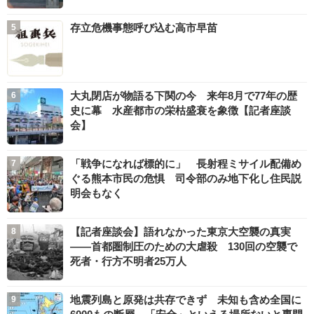
存立危機事態呼び込む高市早苗
大丸閉店が物語る下関の今 来年8月で77年の歴
史に幕 水産都市の栄枯盛衰を象徴【記者座談
会】
「戦争になれば標的に」 長射程ミサイル配備め
ぐる熊本市民の危惧 司令部のみ地下化し住民説
明会もなく
【記者座談会】語れなかった東京大空襲の真実
――首都圏制圧のための大虐殺 130回の空襲で
死者・行方不明者25万人
地震列島と原発は共存できず 未知も含め全国に