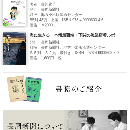
著者：古川豊子
発行：長周新聞社
取扱：地方小出版流通センター
B5判 48項 上製 ISBN 978-4-9909603-4-6
価格：￥2000Ｅ
海に生きる 本州最西端・下関の漁業密着ルポ
発行：長周新聞社
取扱：長周新聞社、地方小出版流通センター
Ｂ５判 ５２頁 帯付き ISBN 978-4-9909603-3-9
価格：1,600円＋税