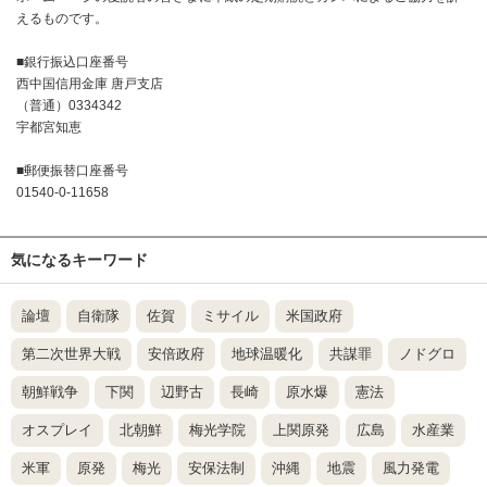
えるものです。
■銀行振込口座番号
西中国信用金庫 唐戸支店
（普通）0334342
宇都宮知恵
■郵便振替口座番号
01540-0-11658
気になるキーワード
論壇
自衛隊
佐賀
ミサイル
米国政府
第二次世界大戦
安倍政府
地球温暖化
共謀罪
ノドグロ
朝鮮戦争
下関
辺野古
長崎
原水爆
憲法
オスプレイ
北朝鮮
梅光学院
上関原発
広島
水産業
米軍
原発
梅光
安保法制
沖縄
地震
風力発電