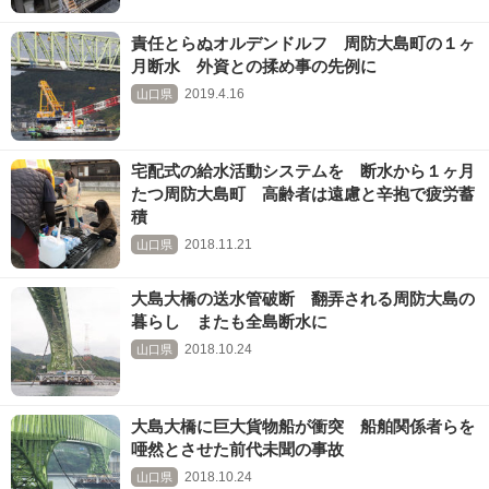
責任とらぬオルデンドルフ 周防大島町の１ヶ
月断水 外資との揉め事の先例に
2019.4.16
山口県
宅配式の給水活動システムを 断水から１ヶ月
たつ周防大島町 高齢者は遠慮と辛抱で疲労蓄
積
2018.11.21
山口県
大島大橋の送水管破断 翻弄される周防大島の
暮らし またも全島断水に
2018.10.24
山口県
大島大橋に巨大貨物船が衝突 船舶関係者らを
唖然とさせた前代未聞の事故
2018.10.24
山口県