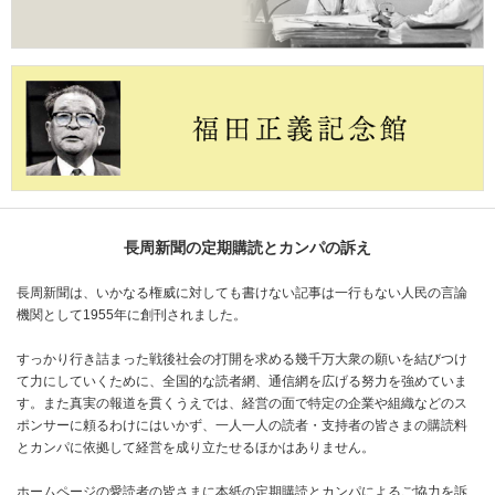
長周新聞の定期購読とカンパの訴え
長周新聞は、いかなる権威に対しても書けない記事は一行もない人民の言論
機関として1955年に創刊されました。
すっかり行き詰まった戦後社会の打開を求める幾千万大衆の願いを結びつけ
て力にしていくために、全国的な読者網、通信網を広げる努力を強めていま
す。また真実の報道を貫くうえでは、経営の面で特定の企業や組織などのス
ポンサーに頼るわけにはいかず、一人一人の読者・支持者の皆さまの購読料
とカンパに依拠して経営を成り立たせるほかはありません。
ホームページの愛読者の皆さまに本紙の定期購読とカンパによるご協力を訴