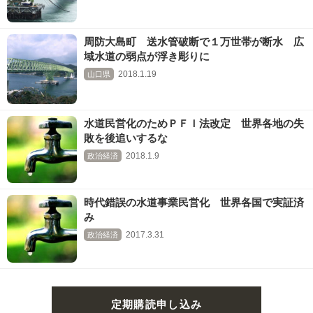
周防大島町 送水管破断で１万世帯が断水 広
域水道の弱点が浮き彫りに
2018.1.19
山口県
水道民営化のためＰＦＩ法改定 世界各地の失
敗を後追いするな
2018.1.9
政治経済
時代錯誤の水道事業民営化 世界各国で実証済
み
2017.3.31
政治経済
定期購読申し込み