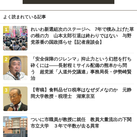
よく読まれている記事
れいわ新選組次のステージへ 7年で積み上げた草
の根の力 山本太郎引退は終わりではない 与野
党茶番の国政揺らせ【記者座談会】
「安全保障のジレンマ」抑止力という幻想を打ち
砕くには――長射程ミサイル配備の熊本から問
う 超党派「人道外交議連」事務局長・伊勢崎賢
治
【寄稿】食料品ゼロ税率はなぜダメなのか 元静
岡大学教授・税理士 湖東京至
ついに市職員が教授に就任 教員大量流出の下関
市立大学 ３年で半数が去る異常