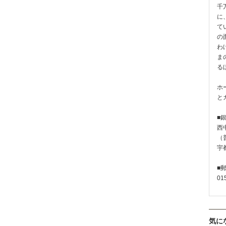
千
に
て
の
わ
ま
る
ホ
と
■
西
（普
宇
■
01
気に