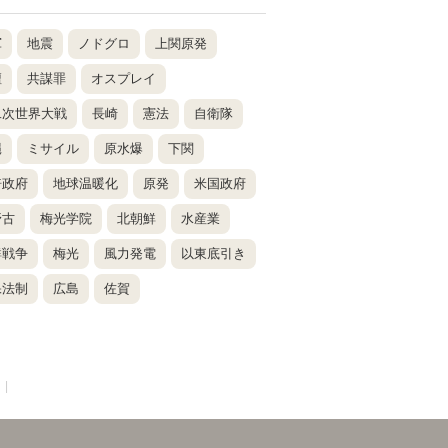
軍
地震
ノドグロ
上関原発
壇
共謀罪
オスプレイ
二次世界大戦
長崎
憲法
自衛隊
縄
ミサイル
原水爆
下関
倍政府
地球温暖化
原発
米国政府
野古
梅光学院
北朝鮮
水産業
鮮戦争
梅光
風力発電
以東底引き
保法制
広島
佐賀
|