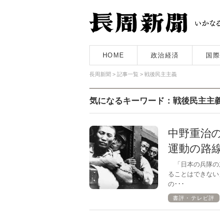
HOME
政治経済
国際
長周新聞
>
記事一覧
>
戦後民主主義
気になるキーワード：戦後民主主
中野重治
運動の路
「日本の兵隊の
ることはできない
の･･･
書評・テレビ評