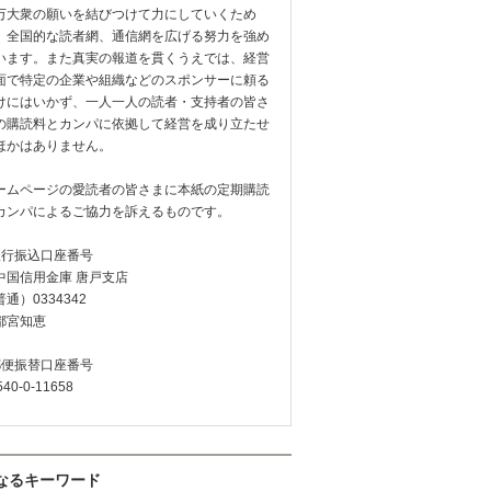
万大衆の願いを結びつけて力にしていくため
、全国的な読者網、通信網を広げる努力を強め
います。また真実の報道を貫くうえでは、経営
面で特定の企業や組織などのスポンサーに頼る
けにはいかず、一人一人の読者・支持者の皆さ
の購読料とカンパに依拠して経営を成り立たせ
ほかはありません。
ームページの愛読者の皆さまに本紙の定期購読
カンパによるご協力を訴えるものです。
銀行振込口座番号
中国信用金庫 唐戸支店
通）0334342
都宮知恵
郵便振替口座番号
540-0-11658
なるキーワード