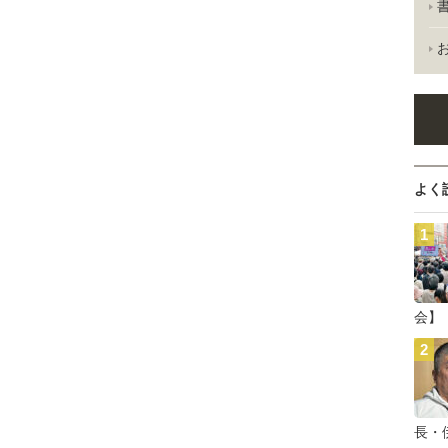
よく
会】
長・