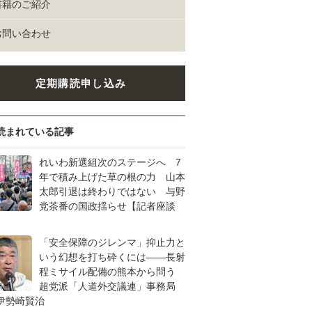
書籍のご紹介
お問い合わせ
定期購読申し込み
読まれている記事
れいわ新選組次のステージへ 7
年で積み上げた草の根の力 山本
太郎引退は終わりではない 与野
党茶番の国政揺らせ【記者座談
「安全保障のジレンマ」抑止力と
いう幻想を打ち砕くには――長射
程ミサイル配備の熊本から問う
超党派「人道外交議連」事務局
伊勢崎賢治