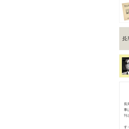
長
事
刊
す