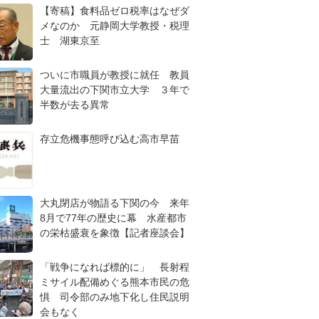
【寄稿】食料品ゼロ税率はなぜダ
メなのか 元静岡大学教授・税理
士 湖東京至
ついに市職員が教授に就任 教員
大量流出の下関市立大学 ３年で
半数が去る異常
存立危機事態呼び込む高市早苗
大丸閉店が物語る下関の今 来年
8月で77年の歴史に幕 水産都市
の栄枯盛衰を象徴【記者座談会】
「戦争になれば標的に」 長射程
ミサイル配備めぐる熊本市民の危
惧 司令部のみ地下化し住民説明
会もなく