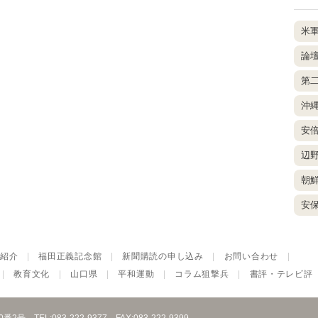
米
論
第
沖
安
辺
朝
安
紹介
|
福田正義記念館
|
新聞購読の申し込み
|
お問い合わせ
|
|
教育文化
|
山口県
|
平和運動
|
コラム狙撃兵
|
書評・テレビ評