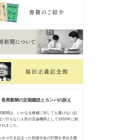
長周新聞の定期購読とカンパの訴え
周新聞は、いかなる権威に対しても書けない記
は一行もない人民の言論機関として1955年に創
されました。
っかり行き詰まった戦後社会の打開を求める幾