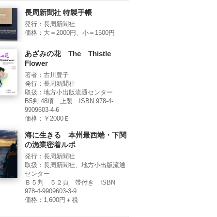
長周新聞社 特製手帳
発行：長周新聞社
価格：大＝2000円、小＝1500円
あざみの花 The Thistle
Flower
著者：古川豊子
発行：長周新聞社
取扱：地方小出版流通センター
B5判 48項 上製 ISBN 978-4-
9909603-4-6
価格：￥2000Ｅ
海に生きる 本州最西端・下関
の漁業密着ルポ
発行：長周新聞社
取扱：長周新聞社、地方小出版流通
センター
Ｂ５判 ５２頁 帯付き ISBN
978-4-9909603-3-9
価格：1,600円＋税