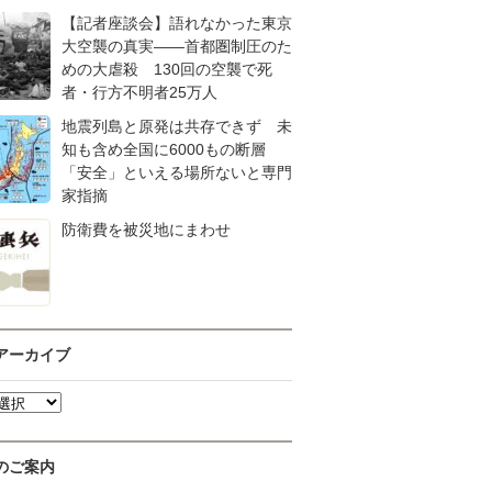
【記者座談会】語れなかった東京
大空襲の真実――首都圏制圧のた
めの大虐殺 130回の空襲で死
者・行方不明者25万人
地震列島と原発は共存できず 未
知も含め全国に6000もの断層
「安全」といえる場所ないと専門
家指摘
防衛費を被災地にまわせ
アーカイブ
のご案内