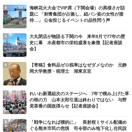
海峡花火大会でVIP席（下関会場）の異様さが話
題に 「刺青集団が占拠し、紐パン姿の女性が接
待…」 公金投じるイベントの品性問う声
大丸閉店が物語る下関の今 来年8月で77年の歴
史に幕 水産都市の栄枯盛衰を象徴【記者座談
会】
【寄稿】食料品ゼロ税率はなぜダメなのか 元静
岡大学教授・税理士 湖東京至
れいわ新選組次のステージへ 7年で積み上げた草
の根の力 山本太郎引退は終わりではない 与野
党茶番の国政揺らせ【記者座談会】
「戦争になれば標的に」 長射程ミサイル配備め
ぐる熊本市民の危惧 司令部のみ地下化し住民説