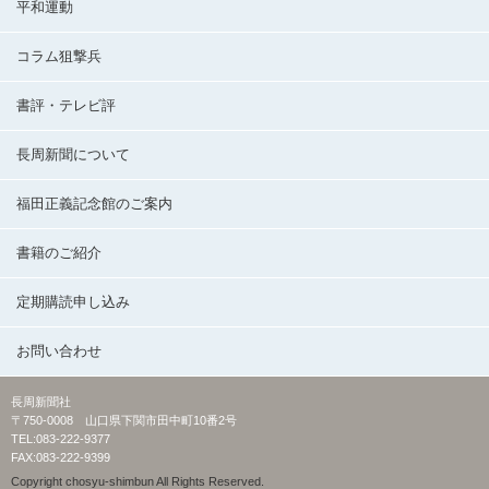
平和運動
コラム狙撃兵
書評・テレビ評
長周新聞について
福田正義記念館のご案内
書籍のご紹介
定期購読申し込み
お問い合わせ
長周新聞社
〒750-0008 山口県下関市田中町10番2号
TEL:083-222-9377
FAX:083-222-9399
Copyright chosyu-shimbun All Rights Reserved.