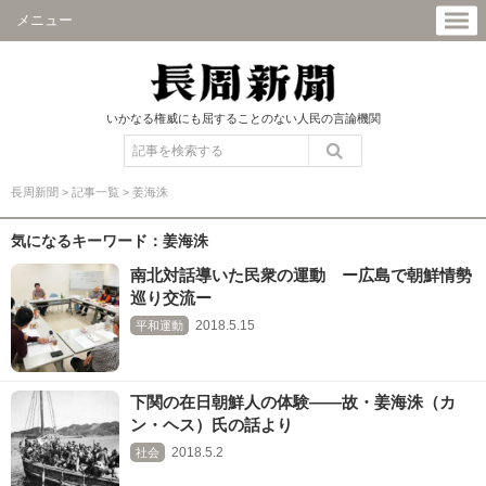
メニュー
いかなる権威にも屈することのない人民の言論機関
長周新聞
>
記事一覧
>
姜海洙
気になるキーワード：姜海洙
南北対話導いた民衆の運動 ー広島で朝鮮情勢
巡り交流ー
2018.5.15
平和運動
下関の在日朝鮮人の体験――故・姜海洙（カ
ン・ヘス）氏の話より
2018.5.2
社会