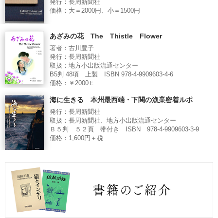
発行：長周新聞社
価格：大＝2000円、小＝1500円
あざみの花 The Thistle Flower
著者：古川豊子
発行：長周新聞社
取扱：地方小出版流通センター
B5判 48項 上製 ISBN 978-4-9909603-4-6
価格：￥2000Ｅ
海に生きる 本州最西端・下関の漁業密着ルポ
発行：長周新聞社
取扱：長周新聞社、地方小出版流通センター
Ｂ５判 ５２頁 帯付き ISBN 978-4-9909603-3-9
価格：1,600円＋税