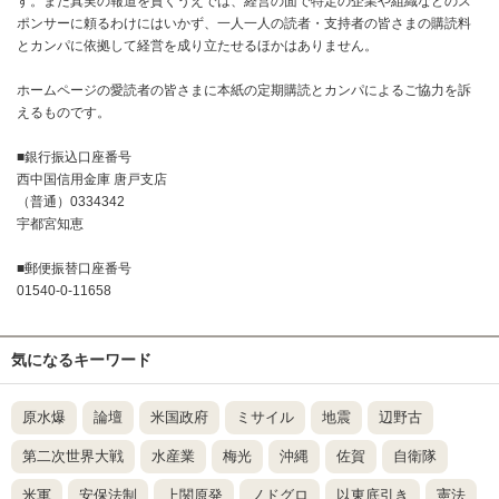
す。また真実の報道を貫くうえでは、経営の面で特定の企業や組織などのス
ポンサーに頼るわけにはいかず、一人一人の読者・支持者の皆さまの購読料
とカンパに依拠して経営を成り立たせるほかはありません。
ホームページの愛読者の皆さまに本紙の定期購読とカンパによるご協力を訴
えるものです。
■銀行振込口座番号
西中国信用金庫 唐戸支店
（普通）0334342
宇都宮知恵
■郵便振替口座番号
01540-0-11658
気になるキーワード
原水爆
論壇
米国政府
ミサイル
地震
辺野古
第二次世界大戦
水産業
梅光
沖縄
佐賀
自衛隊
米軍
安保法制
上関原発
ノドグロ
以東底引き
憲法