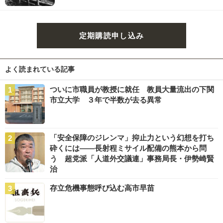
定期購読申し込み
よく読まれている記事
ついに市職員が教授に就任 教員大量流出の下関
市立大学 ３年で半数が去る異常
「安全保障のジレンマ」抑止力という幻想を打ち
砕くには――長射程ミサイル配備の熊本から問
う 超党派「人道外交議連」事務局長・伊勢崎賢
治
存立危機事態呼び込む高市早苗