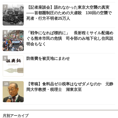
【記者座談会】語れなかった東京大空襲の真実
――首都圏制圧のための大虐殺 130回の空襲で
死者・行方不明者25万人
「戦争になれば標的に」 長射程ミサイル配備め
ぐる熊本市民の危惧 司令部のみ地下化し住民説
明会もなく
防衛費を被災地にまわせ
【寄稿】食料品ゼロ税率はなぜダメなのか 元静
岡大学教授・税理士 湖東京至
月別アーカイブ