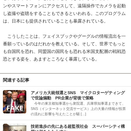
ンやスマートフォンにアクセスして、遠隔操作でカメラを起動
し盗撮や盗聴をすることもできるといわれる。このプログラム
は、日本にも提供されていることも暴露されている。
こうしたことは、フェイスブックやグーグルの情報流出を一
番願っているのはだれかを教えている。そして、世界でもっと
も自国民を恐れ、同盟国の国民をも恐れる米国支配層の戦戦恐
恐とする姿を、あますところなく暴露している。
関連する記事
アメリカ大統領選とSNS マイクロターゲティング
で世論煽動 PR企業が背後で策略
今年の東京都知事選から衆院選、兵庫県知事選まできて、
SNS（インターネット交流サービス）上の大量の情報が投票
の流れに影響を与えたことが騒 […]
技術進歩の先にある超監視社会 スーパーシティ構