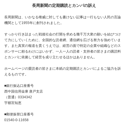
長周新聞の定期購読とカンパの訴え
長周新聞は、いかなる権威に対しても書けない記事は一行もない人民の言論
機関として1955年に創刊されました。
すっかり行き詰まった戦後社会の打開を求める幾千万大衆の願いを結びつけ
て力にしていくために、全国的な読者網、通信網を広げる努力を強めていま
す。また真実の報道を貫くうえでは、経営の面で特定の企業や組織などのス
ポンサーに頼るわけにはいかず、一人一人の読者・支持者の皆さまの購読料
とカンパに依拠して経営を成り立たせるほかはありません。
ホームページの愛読者の皆さまに本紙の定期購読とカンパによるご協力を訴
えるものです。
■銀行振込口座番号
西中国信用金庫 唐戸支店
（普通）0334342
宇都宮知恵
■郵便振替口座番号
01540-0-11658