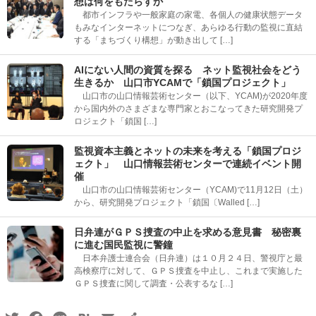
想は何をもたらすか
都市インフラや一般家庭の家電、各個人の健康状態データ
もみなインターネットにつなぎ、あらゆる行動の監視に直結
する「まちづくり構想」が動き出して […]
AIにない人間の資質を探る ネット監視社会をどう
生きるか 山口市YCAMで「鎖国プロジェクト」
山口市の山口情報芸術センター（以下、YCAM)が2020年度
から国内外のさまざまな専門家とおこなってきた研究開発プ
ロジェクト「鎖国 […]
監視資本主義とネットの未来を考える「鎖国プロジ
ェクト」 山口情報芸術センターで連続イベント開
催
山口市の山口情報芸術センター（YCAM)で11月12日（土）
から、研究開発プロジェクト「鎖国〔Walled […]
日弁連がＧＰＳ捜査の中止を求める意見書 秘密裏
に進む国民監視に警鐘
日本弁護士連合会（日弁連）は１０月２４日、警視庁と最
高検察庁に対して、ＧＰＳ捜査を中止し、これまで実施した
ＧＰＳ捜査に関して調査・公表するな […]