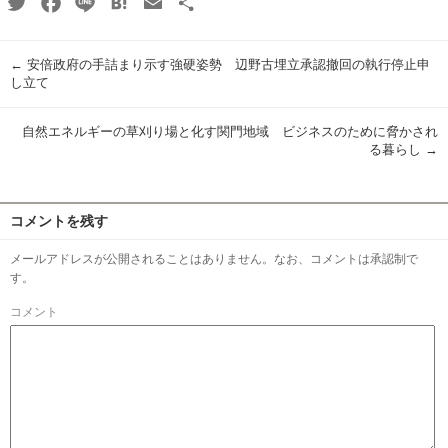
Twitter
Facebook
Line
Hatena
Email
共
有
←
安倍政府の手詰まり示す強硬姿勢 辺野古埋立承認撤回の執行停止申
し立て
自然エネルギーの草刈り場と化す関門地域 ビジネスのために脅かされ
る暮らし
→
コメントを残す
メールアドレスが公開されることはありません。なお、コメントは承認制で
す。
コメント