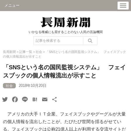
メニュー
いかなる権威にも屈することのない人民の言論機関
長周新聞
>
記事一覧
>
社会
>
「SNSという名の国民監視システム」 フェイスブック
の個人情報流出が示すこと
「SNSという名の国民監視システム」 フェイ
スブックの個人情報流出が示すこと
2018年10月20日
社会
Twitter
Facebook
Line
Hatena
Email
共
有
アメリカの大手ＩＴ企業、フェイスブックやグーグルが大量
の個人情報を流出したことが、たびたび世間を揺るがせてい
る。フェイスブックは公称21億人以上が利用する交流サイトだ