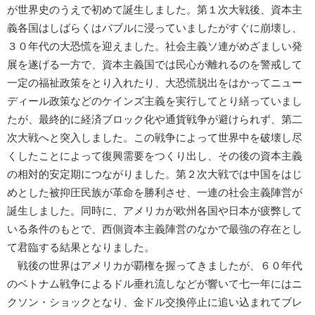
が世界史のうえで初めて誕生しました。第１次大戦後、資本主
義各国はしばらくはバブルに浸っていましたがすぐに崩壊し、
３０年代の大恐慌を迎えました。社会主義ソ連がめざましい発
展を遂げる一方で、資本主義国では民心が離れるのを警戒して
一定の福祉政策をとり入れたり、大恐慌脱出をはかってニュー
ディール政策などのケインズ主義を実行してとり繕っていまし
たが、最終的に経済ブロック化や通貨戦争が避けられず、第二
次大戦へと突入しました。この戦争によって世界中を破壊し尽
くしたことによって復興需要をつくり出し、その後の資本主義
の相対的安定期につながりました。第２次大戦では中国をはじ
めとした被抑圧民族が革命を勝利させ、一連の社会主義陣営が
誕生しました。同時に、アメリカが欧州各国や日本が疲弊して
いる条件のもとで、西側資本主義陣営のなかで最強の存在とし
て君臨する結果となりました。
戦後の世界はアメリカが覇権を握ってきましたが、６０年代
のベトナム戦争によるドル垂れ流しなどが響いて七一年にはニ
クソン・ショックとなり、金ドル交換停止に追い込まれてブレ