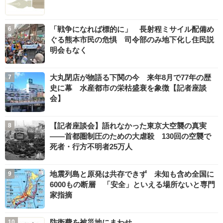
「戦争になれば標的に」 長射程ミサイル配備め
ぐる熊本市民の危惧 司令部のみ地下化し住民説
明会もなく
大丸閉店が物語る下関の今 来年8月で77年の歴
史に幕 水産都市の栄枯盛衰を象徴【記者座談
会】
【記者座談会】語れなかった東京大空襲の真実
――首都圏制圧のための大虐殺 130回の空襲で
死者・行方不明者25万人
地震列島と原発は共存できず 未知も含め全国に
6000もの断層 「安全」といえる場所ないと専門
家指摘
防衛費を被災地にまわせ