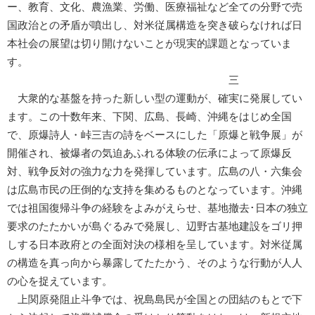
ー、教育、文化、農漁業、労働、医療福祉など全ての分野で売
国政治との矛盾が噴出し、対米従属構造を突き破らなければ日
本社会の展望は切り開けないことが現実的課題となっていま
す。
三
大衆的な基盤を持った新しい型の運動が、確実に発展してい
ます。この十数年来、下関、広島、長崎、沖縄をはじめ全国
で、原爆詩人・峠三吉の詩をベースにした「原爆と戦争展」が
開催され、被爆者の気迫あふれる体験の伝承によって原爆反
対、戦争反対の強力な力を発揮しています。広島の八・六集会
は広島市民の圧倒的な支持を集めるものとなっています。沖縄
では祖国復帰斗争の経験をよみがえらせ、基地撤去･日本の独立
要求のたたかいが島ぐるみで発展し、辺野古基地建設をゴリ押
しする日本政府との全面対決の様相を呈しています。対米従属
の構造を真っ向から暴露してたたかう、そのような行動が人人
の心を捉えています。
上関原発阻止斗争では、祝島島民が全国との団結のもとで下