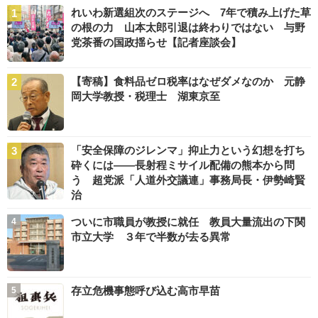
れいわ新選組次のステージへ 7年で積み上げた草
の根の力 山本太郎引退は終わりではない 与野
党茶番の国政揺らせ【記者座談会】
【寄稿】食料品ゼロ税率はなぜダメなのか 元静
岡大学教授・税理士 湖東京至
「安全保障のジレンマ」抑止力という幻想を打ち
砕くには――長射程ミサイル配備の熊本から問
う 超党派「人道外交議連」事務局長・伊勢崎賢
治
ついに市職員が教授に就任 教員大量流出の下関
市立大学 ３年で半数が去る異常
存立危機事態呼び込む高市早苗