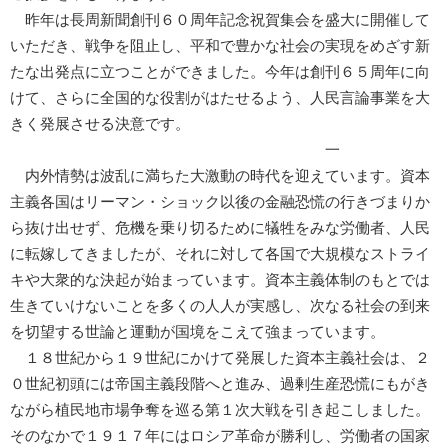
昨年は長周新聞創刊６０周年記念祝賀集会を盛大に開催して
いただき、戦争を阻止し、平和で豊かな社会の実現をめざす新
たな出発点に立つことができました。今年は創刊６５周年に向
けて、さらに全国的な役割がはたせるよう、人民言論事業を大
きく発展させる決意です。
一
内外情勢は波乱に満ちた大激動の時代を迎えています。資本
主義各国はリーマン・ショック以後の金融恐慌の行きづまりか
ら抜け出せず、危機を乗り切るために犠牲をみな労働者、人民
に転嫁してきましたが、それに対して各国で大規模なストライ
キや大衆的な決起が始まっています。資本主義体制のもとでは
生きていけないことを多くの人人が実感し、次なる社会の到来
を切望する世論と運動が国境をこえて強まっています。
１８世紀から１９世紀にかけて発展した資本主義社会は、２
０世紀初頭には帝国主義段階へと進み、過剰生産恐慌にもがき
ながら植民地市場争奪を巡る第１次大戦を引き起こしました。
そのなかで１９１７年にはロシア革命が勝利し、労働者の国家