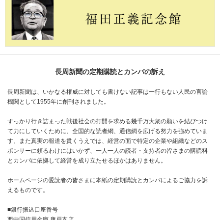
長周新聞の定期購読とカンパの訴え
長周新聞は、いかなる権威に対しても書けない記事は一行もない人民の言論
機関として1955年に創刊されました。
すっかり行き詰まった戦後社会の打開を求める幾千万大衆の願いを結びつけ
て力にしていくために、全国的な読者網、通信網を広げる努力を強めていま
す。また真実の報道を貫くうえでは、経営の面で特定の企業や組織などのス
ポンサーに頼るわけにはいかず、一人一人の読者・支持者の皆さまの購読料
とカンパに依拠して経営を成り立たせるほかはありません。
ホームページの愛読者の皆さまに本紙の定期購読とカンパによるご協力を訴
えるものです。
■銀行振込口座番号
西中国信用金庫 唐戸支店