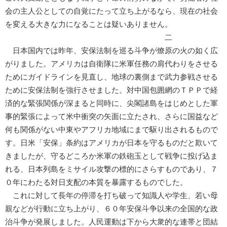
会の主人公としての自覚にたって立ち上がるなら、現在の社会
を変える大きな力になることは疑いありません。
二
日本国内では昨年、安保法制を巡る斗争が燎原の火の如く広
がりました。アメリカは自衛隊に米軍任務の肩代わりをさせる
ためにガイドラインを見直し、地球の裏側まで武力参戦させる
ために安保法制を強行させました。対中国包囲網のＴＰＰで経
済的な緊張関係が深まると同時に、尖閣諸島をはじめとした軍
事的緊張によって米中衝突の矢面に立たされ、さらに国益など
何も関係がない中東やアフリカ地域にまで駆り出されるもので
す。日米「安保」条約はアメリカが日本を守るものだと欺いて
きましたが、守るどころか米軍の鉄砲玉として戦争に投げ込ま
れる、日本列島をミサイル攻撃の標的にさらすものであり、７
０年にわたる対日支配の本質を暴露するものでした。
これに対して長年の停滞を打ち破って知識人や学生、若い母
親などが行動に立ち上がり、６０年安保斗争以来の全国的な政
治斗争が発展しました。人民運動は下から大衆的な連帯と団結