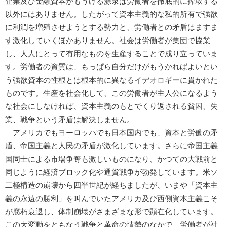
企業及び金融資本がもうける源泉は労働者を徹底的に搾取する
以外にはありません。したがって資本主義的な私的所有で強欲
に利潤を増殖させようとする勢力と、労働者との矛盾はますま
す激化していくほかありません。社会は労働者が集団で協業
し、人人にとって有用なものを生産することで成り立っていま
す。労働者の資質は、もっぱら自分だけがもうかればよいとい
う強欲資本の性根とは根本的に異なるイデオロギーに貫かれた
ものです。生産を社会化して、この労働者が主人公になるよう
な社会にしなければ、資本主義のもとでくり返される貧困、失
業、戦争という矛盾は解決しません。
アメリカでもヨーロッパでも日本国内でも、資本と労働の矛
盾、帝国主義と人民の矛盾が激化しています。さらに帝国主義
国同士による市場争奪も激しいものになり、かつての大戦前と
同じように経済ブロック化や通貨戦争が勃発しています。米ソ
二極構造の崩壊から四半世紀が経ちましたが、いまや「資本主
義の永遠の勝利」を叫んでいたアメリカ及び西側資本主義こそ
が腐朽衰退し、体制崩壊がさまざまな形で顕在化しています。
この大変動をともなう戦争と革命の情勢のなかで、労働者が社