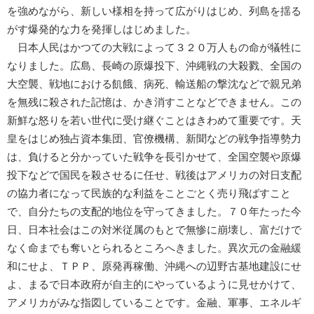
を強めながら、新しい様相を持って広がりはじめ、列島を揺る
がす爆発的な力を発揮しはじめました。
日本人民はかつての大戦によって３２０万人もの命が犠牲に
なりました。広島、長崎の原爆投下、沖縄戦の大殺戮、全国の
大空襲、戦地における飢餓、病死、輸送船の撃沈などで親兄弟
を無残に殺された記憶は、かき消すことなどできません。この
新鮮な怒りを若い世代に受け継ぐことはきわめて重要です。天
皇をはじめ独占資本集団、官僚機構、新聞などの戦争指導勢力
は、負けると分かっていた戦争を長引かせて、全国空襲や原爆
投下などで国民を殺させるに任せ、戦後はアメリカの対日支配
の協力者になって民族的な利益をことごとく売り飛ばすこと
で、自分たちの支配的地位を守ってきました。７０年たった今
日、日本社会はこの対米従属のもとで無惨に崩壊し、富だけで
なく命までも奪いとられるところへきました。異次元の金融緩
和にせよ、ＴＰＰ、原発再稼働、沖縄への辺野古基地建設にせ
よ、まるで日本政府が自主的にやっているように見せかけて、
アメリカがみな指図していることです。金融、軍事、エネルギ