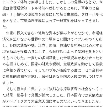
トンウッズ体制は崩壊しました。しかしこの危機のもとで、今
度は管理通貨制・ドル体制へ移行するとともに、軍事力と金
融・ＩＴ技術の優位性を武器にして新自由主義、グローバル化
をとなえ、市場原理主義によって一極支配をはかってきまし
た。
生産に投入できない過剰な資本が積み上がるなかで、市場経
済化を迫りながら世界中の市場をこじ開けてバブルをつくり出
し、各国の通貨や株、証券、国債、原油や食料をはじめとする
現物商品を投機の具にして、金融詐欺によって暴利を貪るとい
うものでした。一握りの多国籍化した金融資本があり余ったカ
ネを握りしめて、国家の財政や税制、金融政策を動かして強欲
に利益を得ていく。そしてバブルが破綻する度に、ゼロ金利や
金融量的緩和を実施し、犠牲はみな各国の人民に押しつけてき
ました。
そして新自由主義によって強烈なる搾取収奪の社会をつくっ
た結果、世界中で貧困が拡大しました。日本国内では安倍政府
がアベノミクスで大企業天国にするのだといってきましたが、