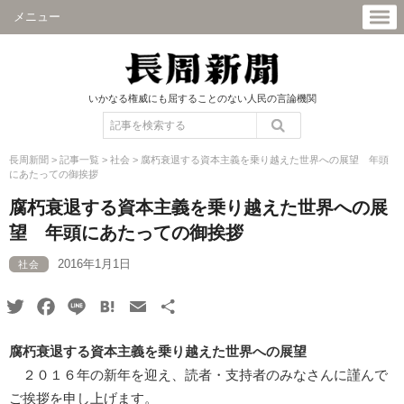
メニュー
いかなる権威にも屈することのない人民の言論機関
長周新聞
>
記事一覧
>
社会
>
腐朽衰退する資本主義を乗り越えた世界への展望 年頭
にあたっての御挨拶
腐朽衰退する資本主義を乗り越えた世界への展
望 年頭にあたっての御挨拶
2016年1月1日
社会
Twitter
Facebook
Line
Hatena
Email
共
有
腐朽衰退する資本主義を乗り越えた世界への展望
２０１６年の新年を迎え、読者・支持者のみなさんに謹んで
ご挨拶を申し上げます。