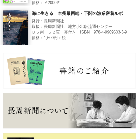
価格：￥2000Ｅ
海に生きる 本州最西端・下関の漁業密着ルポ
発行：長周新聞社
取扱：長周新聞社、地方小出版流通センター
Ｂ５判 ５２頁 帯付き ISBN 978-4-9909603-3-9
価格：1,600円＋税