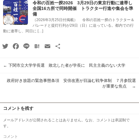
令和の百姓一揆2026 3月29日の東京行動に連帯し
全国16カ所で同時開催 トラクター行進や集会を準
備
（2026年3月25日付掲載） 令和の百姓一揆のトラクター＆
パレードと提灯行列が29日（日）に迫っている。都内での行
動に連帯し、同日に […]
Twitter
Facebook
Line
Hatena
Email
共
有
←
下関市立大学学長選 敗北した者が学長に 民主主義のない大学
政府好き放題の緊急事態条項 安倍改憲が目論む戦争体制 ７月参院選
が重要な焦点
→
コメントを残す
メールアドレスが公開されることはありません。なお、コメントは承認制で
す。
コメント