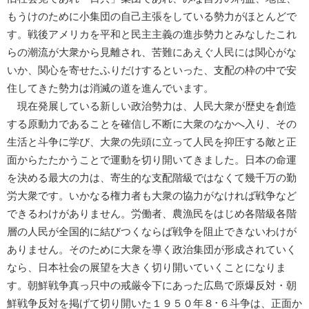
もうけのために小集団の自己主張をしている勢力がほとんどで
す。戦後アメリカを平和と民主主義の進歩勢力とみなしたこれ
らの潮流が大衆から見離され、苦難にあえぐ人民には関心がな
いか、関心を寄せたふりだけするといった、支配の枠の中で安
住してきた勢力は消滅の道を進んでいます。
現在発展している新しい政治勢力は、人民大衆が歴史を創造
する原動力であることを確信し不断に大衆のなかへ入り、その
生活と斗争に学び、大衆の先頭に立って人民を抑圧する敵と正
面からたたかうことで運動を切り開いてきました。日本の命運
を決める最大の力は、寄生的な支配階級ではなくて幾千万の勤
労大衆です。いかなる権力者も大衆の協力がなければ戦争など
できるわけがありません。労働者、農漁民をはじめ各階級各階
層の人民が全国的に結びつくならば戦争を阻止できないわけが
ありません。そのために大衆を導く政治集団が形成されていく
なら、日本社会の展望を大きく切り開いていくことになりま
す。朝鮮戦争真っ只中の戒厳令下にあった広島で原爆反対・朝
鮮戦争反対を掲げて切り開いた１９５０年８･６斗争は、正面か