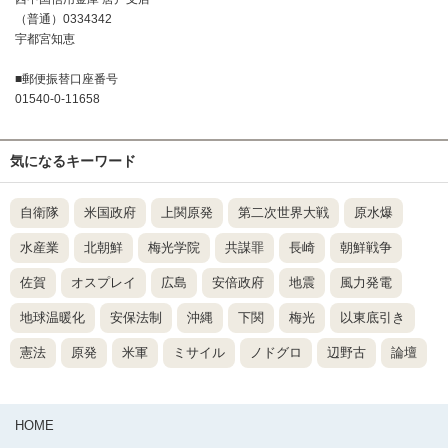
（普通）0334342
宇都宮知恵
■郵便振替口座番号
01540-0-11658
気になるキーワード
自衛隊
米国政府
上関原発
第二次世界大戦
原水爆
水産業
北朝鮮
梅光学院
共謀罪
長崎
朝鮮戦争
佐賀
オスプレイ
広島
安倍政府
地震
風力発電
地球温暖化
安保法制
沖縄
下関
梅光
以東底引き
憲法
原発
米軍
ミサイル
ノドグロ
辺野古
論壇
HOME