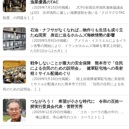
漁業優遇のTAC
（2026年7月15日付掲載） JCFU全国沿岸漁民連絡協議会
は3日、沿岸漁民に厳しい漁獲規制を強いる「クロマグロTAC
制度」の問題を […]
石油・ナフサがなくなれば…物作りも生活も成り立
たぬ現実 身近に迫るホルムズ海峡情勢の影響
（2026年5月8日付掲載） アメリカ・イスラエルによるイラ
ン攻撃の開始により、イランがホルムズ海峡を事実上封鎖し
た3月1日から2カ月 […]
戦争しないことが最大の安全保障 熊本市で「住民
による住民のための説明会」 健軍駐屯地への長射
程ミサイル配備めぐり
（2026年5月18日付掲載） 陸上自衛隊健軍駐屯地に長射程
ミサイルが配備された熊本市で15日、「住民の住民による住
民のための説明会」 […]
つながろう！ 希望が小さな時代に 令和の百姓一
揆実行委員会代表・菅野芳秀
（2025年12月29日付掲載） 「コカ・コーラの瓶の中の…」
俺は最近、寺山修司のコカ・コーラとト […]