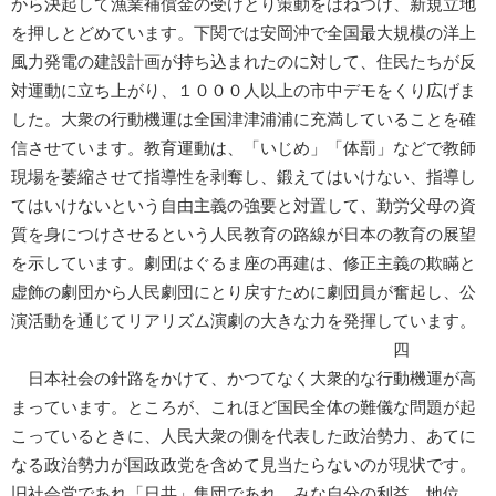
から決起して漁業補償金の受けとり策動をはねつけ、新規立地
を押しとどめています。下関では安岡沖で全国最大規模の洋上
風力発電の建設計画が持ち込まれたのに対して、住民たちが反
対運動に立ち上がり、１０００人以上の市中デモをくり広げま
した。大衆の行動機運は全国津津浦浦に充満していることを確
信させています。教育運動は、「いじめ」「体罰」などで教師
現場を萎縮させて指導性を剥奪し、鍛えてはいけない、指導し
てはいけないという自由主義の強要と対置して、勤労父母の資
質を身につけさせるという人民教育の路線が日本の教育の展望
を示しています。劇団はぐるま座の再建は、修正主義の欺瞞と
虚飾の劇団から人民劇団にとり戻すために劇団員が奮起し、公
演活動を通じてリアリズム演劇の大きな力を発揮しています。
四
日本社会の針路をかけて、かつてなく大衆的な行動機運が高
まっています。ところが、これほど国民全体の難儀な問題が起
こっているときに、人民大衆の側を代表した政治勢力、あてに
なる政治勢力が国政政党を含めて見当たらないのが現状です。
旧社会党であれ「日共」集団であれ、みな自分の利益、地位、