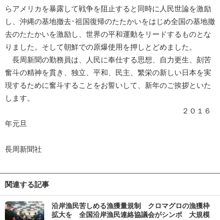
らアメリカを暴露して戦争を阻止すると同時に人民世論を激励
し、沖縄の基地撤去･祖国復帰のたたかいをはじめ全国の基地撤
去のたたかいを激励し、世界の平和運動をリードするものとな
りました。そして朝鮮での原爆使用を押しとどめました。
長周新聞の勤務員は、人民に奉仕する思想、自力更生、刻苦
奮斗の精神を貫き、独立、平和、民主、繁栄の新しい日本を実
現するために奮斗することをお誓いして、新年のご挨拶といた
します。
２０１６
年元旦
長周新聞社
関連する記事
沿岸漁民苦しめる漁獲量規制 クロマグロの漁獲枠
拡大を 全国沿岸漁民連絡協議会がシンポ 大規模