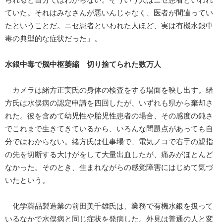
られると自分ではわからない。そういう人はニセ患者といわれ
ていた。それはみなさんが悪いんじゃなく、医者が間違ってい
たということだ。ニセ患者といわれた人ほど、実は有機水銀中
毒の典型的な症状だった」。
水銀中毒で脳中枢萎縮 切り捨てられた数万人
カメラは緒方正実氏の身体の検査をする場面を映し出す。緒
方氏は水俣病の認定申請を四回したが、いずれも県から棄却さ
れた。彼を含めて幼児性や胎児性患者の場合、その感度の鈍さ
でこれまで生きてきているから、いろんな問題点があっても自
分ではわからない。緒方氏は仕事場で、電気ノコで右手の親指
の先を切断する大けがをして大量出血したが、痛みがほとんど
なかった。そのとき、生まれながらの感覚障害にはじめて気づ
いたという。
化学薬品製造業の前田美千雄氏は、業務で有機水銀を扱って
いるなかで水俣病と同じ症状を発病した。外見は普通の人と変