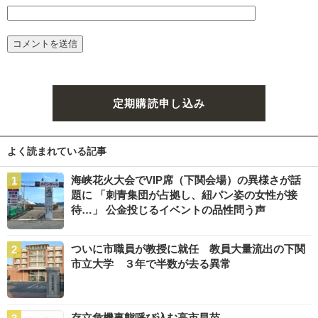
定期購読申し込み
よく読まれている記事
海峡花火大会でVIP席（下関会場）の異様さが話
題に 「刺青集団が占拠し、紐パン姿の女性が接
待…」 公金投じるイベントの品性問う声
ついに市職員が教授に就任 教員大量流出の下関
市立大学 ３年で半数が去る異常
存立危機事態呼び込む高市早苗