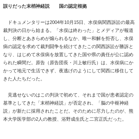
誤りだった末梢神経説 国の認定根拠
ドキュメンタリーは2004年10月15日、水俣病関西訴訟の最高
裁判決の日から始まる。「水俣は終わった」とメディアが報道
し、分断とあきらめが煽られるなか、唯一和解を拒否し、水俣
病の認定を求めて裁判闘争を続けてきたこの関西訴訟が勝訴と
なり、はじめて水俣病を放置してきた国や県の責任が公に認め
られた瞬間だ。原告（原告団長・川上敏行氏）は、水俣病にか
かって地元で生活できず、夜逃げのようにして関西に移住して
きた人たちだった。
見逃せないのはこの判決で初めて、それまで国が患者認定の
基準としてきた「末梢神経説」が否定され、「脳の中枢神経
説」が新たに採用されたことだ。そのために尽力したのが、熊
本大学医学部の2人の教授、浴野成生氏と二宮正氏だった。