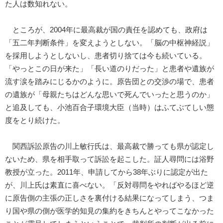
た人は数知れない。
ところが、2004年に最高裁が国の責任を認めても、政府は
「五二年判断条件」を変えようとしない。「脳の中枢神経説」
を採用しようとしないし、患者切り捨ては今も続いている。
「やっとこの日が来た」「長い道のりだった」と患者や遺族が
流す涙を踏みにじるかのように。原告団との交渉の場で、患者
の遺族が「母親たちはどんな思いで死んでいったと思うのか」
と追及しても、小池百合子環境大臣（当時）はふてぶてしい態
度をとり続けた。
関西訴訟原告の川上敏行氏は、最高裁で勝っても県が認定し
ないため、県を相手取って訴訟を起こした。証人尋問には浴野
教授が立った。2011年、申請してから38年ぶりに認定が出た
が、川上氏は素直に喜べない。「反対尋問をやればやるほど逆
に原告側の主張の正しさを裏付ける結果になってしまう、つま
り国や県の側が医学的知見の集約をきちんとやってこなかった