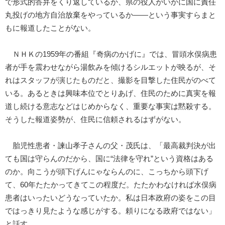
で形式的答弁をくり返しているか、県の役人がいかに国に責任
丸投げの地方自治放棄をやっているか――という事実すらまと
もに報道したことがない。
ＮＨＫの1959年の番組『奇病のかげに』では、冒頭水俣病患
者が手を震わせながら湯飲みを傾けるシルエットが映るが、そ
れはスタッフが演じたものだと、撮影を目撃した住民がのべて
いる。あるときは興味本位でとりあげ、住民のために真実を報
道し続ける意志などはじめからなく、重要な事実は黙殺する。
そうした報道姿勢が、住民に信頼されるはずがない。
胎児性患者・諫山孝子さんの父・茂氏は、「最高裁判決が出
ても国は守らんのだから、国に“法律を守れ”という資格はある
のか。向こうが頭下げんにゃならんのに、こっちから頭下げ
て、60年たたかってきてこの程度だ。たたかわなければ水俣病
患者はいったいどうなっていたか。私は日本政府の姿をこの目
ではっきり見たような感じがする。頼りになる政府ではない」
と話す。