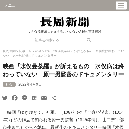
メニュー
いかなる権威にも屈することのない人民の言論機関
長周新聞
>
記事一覧
>
社会
>
映画『水俣曼荼羅』が訴えるもの 水俣病は終わってい
ない 原一男監督のドキュメンタリー
映画『水俣曼荼羅』が訴えるもの 水俣病は終
わっていない 原一男監督のドキュメンタリー
2022年4月9日
社会
Twitter
Facebook
Line
Hatena
Email
共
有
映画『ゆきゆきて、神軍』（1987年)や『全身小説家』(1994
年)などの作品で知られる原一男監督（1945年6月、山口県宇部
市生まれ）から本紙に、最新作のドキュメンタリー映画『水俣