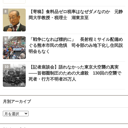
【寄稿】食料品ゼロ税率はなぜダメなのか 元静
岡大学教授・税理士 湖東京至
「戦争になれば標的に」 長射程ミサイル配備め
ぐる熊本市民の危惧 司令部のみ地下化し住民説
明会もなく
【記者座談会】語れなかった東京大空襲の真実
――首都圏制圧のための大虐殺 130回の空襲で
死者・行方不明者25万人
月別アーカイブ