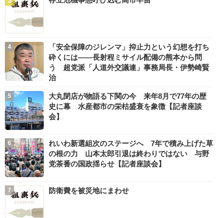
「安全保障のジレンマ」抑止力という幻想を打ち
砕くには――長射程ミサイル配備の熊本から問
う 超党派「人道外交議連」事務局長・伊勢崎賢
治
大丸閉店が物語る下関の今 来年8月で77年の歴
史に幕 水産都市の栄枯盛衰を象徴【記者座談
会】
れいわ新選組次のステージへ 7年で積み上げた草
の根の力 山本太郎引退は終わりではない 与野
党茶番の国政揺らせ【記者座談会】
防衛費を被災地にまわせ