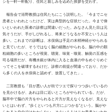
シを一軒一軒配り、住民と親しみを込めた挨拶を交わす。
報告会で浴野教授は住民たちにこう説明した。「今までニセ
患者といわれとったけど、実は典型的な症状だった。今まで偉
いといわれた医者の診察は間違いだった。みなさん見た目は元
気そうだが、手がしびれるし、将来どうなるか不安という人は
多い。これまでの診断は、水俣病は手足の末梢神経がやられる
と見ていたが、そうではなく脳の細胞がやられる。脳の中の顆
粒細胞の多いところが視覚、聴覚、味覚・嗅覚、触覚の五感を
司る場所だが、有機水銀が体内に入ると血液の中をめぐりめぐ
ってそこを破壊するわけだ。診察の前提が間違っており、だか
ら多くの人を水俣病と認めず、放置してきた」。
二宮教授も「目が悪い人が街でツエで探りつつ歩いているの
を見かけるが、あれは目に近いところがやられている。だが、
脳卒中で脳の片方をやられると片方が見えなくなるが、見えな
いとはいわず、“歩くといつも片方にぶつかる”という。脳がや