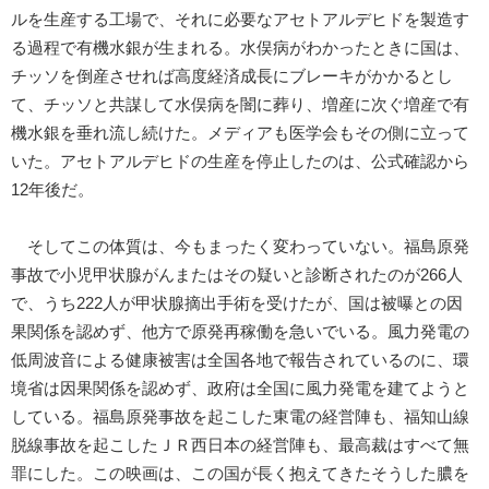
ルを生産する工場で、それに必要なアセトアルデヒドを製造す
る過程で有機水銀が生まれる。水俣病がわかったときに国は、
チッソを倒産させれば高度経済成長にブレーキがかかるとし
て、チッソと共謀して水俣病を闇に葬り、増産に次ぐ増産で有
機水銀を垂れ流し続けた。メディアも医学会もその側に立って
いた。アセトアルデヒドの生産を停止したのは、公式確認から
12年後だ。
そしてこの体質は、今もまったく変わっていない。福島原発
事故で小児甲状腺がんまたはその疑いと診断されたのが266人
で、うち222人が甲状腺摘出手術を受けたが、国は被曝との因
果関係を認めず、他方で原発再稼働を急いでいる。風力発電の
低周波音による健康被害は全国各地で報告されているのに、環
境省は因果関係を認めず、政府は全国に風力発電を建てようと
している。福島原発事故を起こした東電の経営陣も、福知山線
脱線事故を起こしたＪＲ西日本の経営陣も、最高裁はすべて無
罪にした。この映画は、この国が長く抱えてきたそうした膿を