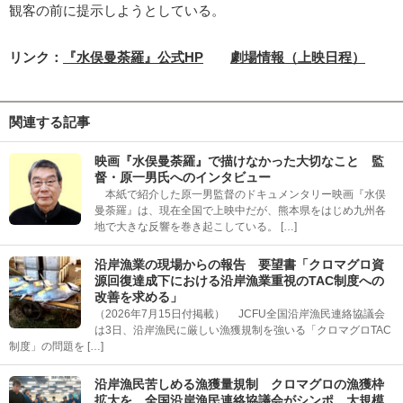
観客の前に提示しようとしている。
リンク：
『水俣曼荼羅』公式HP
劇場情報（上映日程）
関連する記事
映画『水俣曼荼羅』で描けなかった大切なこと 監
督・原一男氏へのインタビュー
本紙で紹介した原一男監督のドキュメンタリー映画『水俣
曼荼羅』は、現在全国で上映中だが、熊本県をはじめ九州各
地で大きな反響を巻き起こしている。 […]
沿岸漁業の現場からの報告 要望書「クロマグロ資
源回復達成下における沿岸漁業重視のTAC制度への
改善を求める」
（2026年7月15日付掲載） JCFU全国沿岸漁民連絡協議会
は3日、沿岸漁民に厳しい漁獲規制を強いる「クロマグロTAC
制度」の問題を […]
沿岸漁民苦しめる漁獲量規制 クロマグロの漁獲枠
拡大を 全国沿岸漁民連絡協議会がシンポ 大規模