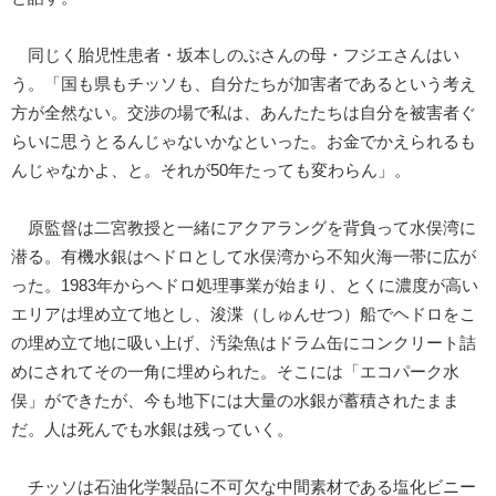
同じく胎児性患者・坂本しのぶさんの母・フジエさんはい
う。「国も県もチッソも、自分たちが加害者であるという考え
方が全然ない。交渉の場で私は、あんたたちは自分を被害者ぐ
らいに思うとるんじゃないかなといった。お金でかえられるも
んじゃなかよ、と。それが50年たっても変わらん」。
原監督は二宮教授と一緒にアクアラングを背負って水俣湾に
潜る。有機水銀はヘドロとして水俣湾から不知火海一帯に広が
った。1983年からヘドロ処理事業が始まり、とくに濃度が高い
エリアは埋め立て地とし、浚渫（しゅんせつ）船でヘドロをこ
の埋め立て地に吸い上げ、汚染魚はドラム缶にコンクリート詰
めにされてその一角に埋められた。そこには「エコパーク水
俣」ができたが、今も地下には大量の水銀が蓄積されたまま
だ。人は死んでも水銀は残っていく。
チッソは石油化学製品に不可欠な中間素材である塩化ビニー