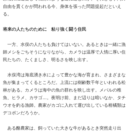
自由を貫くかが問われる今、身体を張った問題提起だといえ
る。
将来の人たちのために 粘り強く闘う住民
一方、水俣の人たちも負けてはいない。あるときは一緒に漁
師メシをごちそうになりながら、カメラは温厚で人情に厚い住
民たちの、たくましさ、明るさを映し出す。
水俣湾は海底湧き水によって豊かな海が育まれ、さまざまな
魚が集まってくるところだ。上流には樹齢数千年といわれる松
林がある。カメラは海中の魚の群れを映し出す。メバルの稚
魚、ヒラメ、カサゴ…。夜明け前、まだ辺りは暗いなか、タチ
ウオを釣る漁師。農家がカゴに入れて運び出している柑橘類は
デコポンだろうか。
ある酪農家は、飼っていた大きな牛があるとき突然走り出