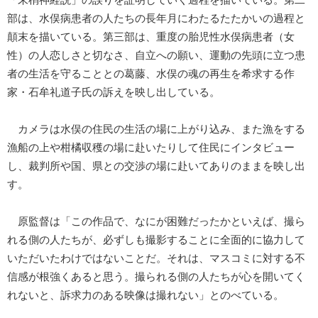
部は、水俣病患者の人たちの長年月にわたるたたかいの過程と
顛末を描いている。第三部は、重度の胎児性水俣病患者（女
性）の人恋しさと切なさ、自立への願い、運動の先頭に立つ患
者の生活を守ることとの葛藤、水俣の魂の再生を希求する作
家・石牟礼道子氏の訴えを映し出している。
カメラは水俣の住民の生活の場に上がり込み、また漁をする
漁船の上や柑橘収穫の場に赴いたりして住民にインタビュー
し、裁判所や国、県との交渉の場に赴いてありのままを映し出
す。
原監督は「この作品で、なにが困難だったかといえば、撮ら
れる側の人たちが、必ずしも撮影することに全面的に協力して
いただいたわけではないことだ。それは、マスコミに対する不
信感が根強くあると思う。撮られる側の人たちが心を開いてく
れないと、訴求力のある映像は撮れない」とのべている。