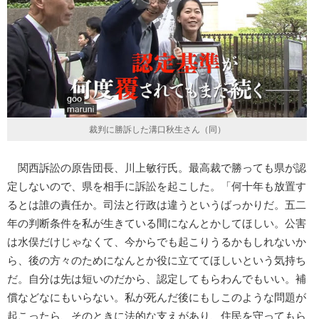
裁判に勝訴した溝口秋生さん（同）
関西訴訟の原告団長、川上敏行氏。最高裁で勝っても県が認
定しないので、県を相手に訴訟を起こした。「何十年も放置す
るとは誰の責任か。司法と行政は違うというばっかりだ。五二
年の判断条件を私が生きている間になんとかしてほしい。公害
は水俣だけじゃなくて、今からでも起こりうるかもしれないか
ら、後の方々のためになんとか役に立ててほしいという気持ち
だ。自分は先は短いのだから、認定してもらわんでもいい。補
償などなにもいらない。私が死んだ後にもしこのような問題が
起こったら、そのときに法的な支えがあり、住民を守ってもら