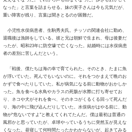
なった」と言葉を詰まらせる。妹の実子さんは今も元気だが、
重い障害が残り、言葉は聞きとるのが困難だ。
小児性水俣病患者、生駒秀夫氏。チッソの関連会社に勤め、
退職後は漁師をしている。彼と兄は朝鮮で生まれ、母は後妻だ
ったが、昭和23年に防空壕で亡くなった。結婚時には水俣病患
者の差別に苦しんだという。
「戦後、僕たちは海の幸で育てられた。そのとき、たまに魚
が浮いていた。死んでもいないのに。それをつかまえて晩のお
かずで食べたりしていた。私が病気になる前に動物がおかしか
った。魚を食べる水鳥やカラスの死骸が水際に打ち寄せてお
り、ネコや犬がそれを食べ、そのネコがくるくる回って死んだ
り、海の中に飛び込んだりしていた。水俣病がはやる前に、動
物が“危ないですよ”と教えてくれてたんだ。僕は最初は普通の
風邪かと思っていたが、卓球やっているうちに突然玉が見えな
くなった。昼寝して何時間たったかわからないが、起きてみる