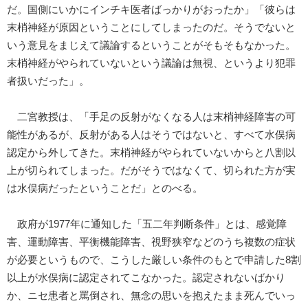
だ。国側にいかにインチキ医者ばっかりがおったか」「彼らは
末梢神経が原因ということにしてしまったのだ。そうでないと
いう意見をまじえて議論するということがそもそもなかった。
末梢神経がやられていないという議論は無視、というより犯罪
者扱いだった」。
二宮教授は、「手足の反射がなくなる人は末梢神経障害の可
能性があるが、反射がある人はそうではないと、すべて水俣病
認定から外してきた。末梢神経がやられていないからと八割以
上が切られてしまった。だがそうではなくて、切られた方が実
は水俣病だったということだ」とのべる。
政府が1977年に通知した「五二年判断条件」とは、感覚障
害、運動障害、平衡機能障害、視野狭窄などのうち複数の症状
が必要というもので、こうした厳しい条件のもとで申請した8割
以上が水俣病に認定されてこなかった。認定されないばかり
か、ニセ患者と罵倒され、無念の思いを抱えたまま死んでいっ