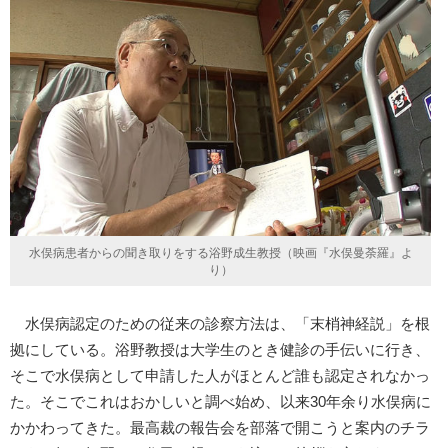
水俣病患者からの聞き取りをする浴野成生教授（映画『水俣曼荼羅』よ
り）
水俣病認定のための従来の診察方法は、「末梢神経説」を根
拠にしている。浴野教授は大学生のとき健診の手伝いに行き、
そこで水俣病として申請した人がほとんど誰も認定されなかっ
た。そこでこれはおかしいと調べ始め、以来30年余り水俣病に
かかわってきた。最高裁の報告会を部落で開こうと案内のチラ