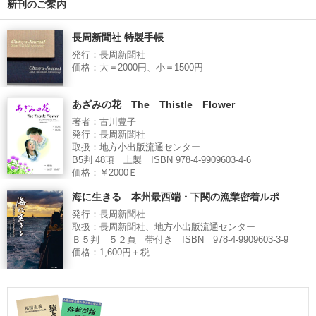
新刊のご案内
長周新聞社 特製手帳
発行：長周新聞社
価格：大＝2000円、小＝1500円
あざみの花 The Thistle Flower
著者：古川豊子
発行：長周新聞社
取扱：地方小出版流通センター
B5判 48項 上製 ISBN 978-4-9909603-4-6
価格：￥2000Ｅ
海に生きる 本州最西端・下関の漁業密着ルポ
発行：長周新聞社
取扱：長周新聞社、地方小出版流通センター
Ｂ５判 ５２頁 帯付き ISBN 978-4-9909603-3-9
価格：1,600円＋税