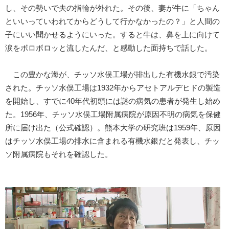
し、その勢いで夫の指輪が外れた。その後、妻が牛に「ちゃん
といいっていわれてからどうして行かなかったの？」と人間の
子にいい聞かせるようにいった。すると牛は、鼻を上に向けて
涙をボロボロッと流したんだ、と感動した面持ちで話した。
この豊かな海が、チッソ水俣工場が排出した有機水銀で汚染
された。チッソ水俣工場は1932年からアセトアルデヒドの製造
を開始し、すでに40年代初頭には謎の病気の患者が発生し始め
た。1956年、チッソ水俣工場附属病院が原因不明の病気を保健
所に届け出た（公式確認）。熊本大学の研究班は1959年、原因
はチッソ水俣工場の排水に含まれる有機水銀だと発表し、チッ
ソ附属病院もそれを確認した。