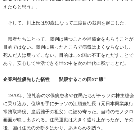
えたらと思う」。
そして、川上氏は90歳になって三度目の裁判を起こした。
患者たちにとって、裁判は勝つことや補償金をもらうことが
目的ではない。裁判に勝ったところで病気はよくならないし、
死んだ人は戻ってこない。目的はこの国の不正をただすことで
あり、安心して生活できる世の中を次の世代に残すことだ。
企業利益優先した犠牲 黙殺するこの国の“膿”
1970年、巡礼姿の水俣病患者や住民たちがチッソの株主総会
に乗り込み、位牌を手にチッソの江頭豊社長（元日本興業銀行
常務取締役、皇后雅子の祖父）に詰め寄った。当時のモノクロ
画面が映し出される。住民運動は大きく盛り上がったが、その
後、国は住民の分断をはかり、あきらめを誘う。