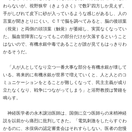
わらないが、視野狭窄（きょうさく）で数㌢四方しか見えず、
手がしびれて皮下に砂が入っているような感じがあるし、人の
言葉が聞きとりにくい。ＣＴで脳を調べてみると、脳の後頭葉
（視覚）と両側の頭頂葉（触覚）が萎縮し、実質なくなってい
た。脳血管障害になってもこの部分だけが欠落するということ
はないので、有機水銀中毒であることが誰が見てもはっきりわ
かるそうだ。
「人が人としてなり立つ一番大事な部分を有機水銀が壊して
いる。将来的に有機水銀が世界で増えていくと、人と人とのコ
ミュニケーションをとることが難しくなって、民主主義が成り
立たなくなり、戦争につながってしまう」と浴野教授は警鐘を
鳴らす。
神経医学者の永木譲治医師は、国側に立つ医師らの末梢神経
説を以前から痛烈に批判してきた。「電気刺激をしたらすぐわ
かるのに、水俣病の認定審査会はそれすらしない。医者の怠慢