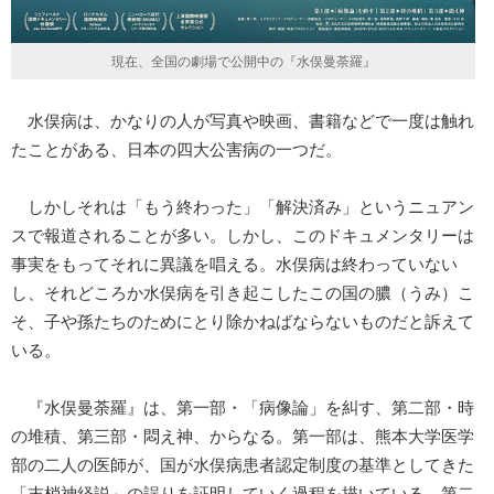
現在、全国の劇場で公開中の『水俣曼荼羅』
水俣病は、かなりの人が写真や映画、書籍などで一度は触れ
たことがある、日本の四大公害病の一つだ。
しかしそれは「もう終わった」「解決済み」というニュアン
スで報道されることが多い。しかし、このドキュメンタリーは
事実をもってそれに異議を唱える。水俣病は終わっていない
し、それどころか水俣病を引き起こしたこの国の膿（うみ）こ
そ、子や孫たちのためにとり除かねばならないものだと訴えて
いる。
『水俣曼荼羅』は、第一部・「病像論」を糾す、第二部・時
の堆積、第三部・悶え神、からなる。第一部は、熊本大学医学
部の二人の医師が、国が水俣病患者認定制度の基準としてきた
「末梢神経説」の誤りを証明していく過程を描いている。第二