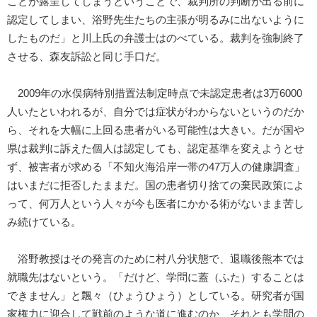
ことが露呈してしまうということで、裁判所の判断が出る前に
認定してしまい、浴野先生たちの主張が明るみに出ないように
したものだ」と川上氏の弁護士はのべている。裁判を強制終了
させる、森友訴訟と同じ手口だ。
2009年の水俣病特別措置法制定時点で未認定患者は3万6000
人いたといわれるが、自分では症状がわからないというのだか
ら、それを大幅に上回る患者がいる可能性は大きい。だが国や
県は裁判に訴えた個人は認定しても、認定基準を変えようとせ
ず、被害者が求める「不知火海沿岸一帯の47万人の健康調査」
はいまだに拒否したままだ。国の患者切り捨ての棄民政策によ
って、何万人という人々が今も医者にかかる術がないまま苦し
み続けている。
浴野教授はその発言のために村八分状態で、退職後熊本では
就職先はないという。「だけど、学問に蓋（ふた）することは
できません」と飄々（ひょうひょう）としている。研究者が国
家権力に迎合して戦前のような道に進むのか、それとも学問の