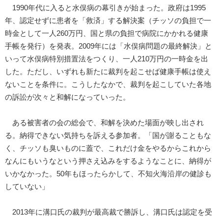
1990年代に入ると水俣病の幕引きが始まった。政府は1995
年、認定せずに患者を「救済」する解決案（チッソの負担で一
時金として一人260万円、国と県の負担で病院にかかれる健康
手帳を発行）を発表。2009年には「水俣病問題の最終解決」と
いって水俣病特別措置法をつくり、一人210万円の一時金を出
した。ただし、いずれも新たに裁判を起こせば健康手帳は使え
ないことを条件に。こうしたなかで、裁判を起こしていた各地
の訴訟が次々と和解になっていった。
ある被害者の会の総会で、和解を決めた場面が映し出され
る。納得できない気持ちを訴える参加者。「国が謝ることもな
く、チッソも臭いものに蓋で、これだけ金をやるからこれから
なんにもいうなという押さえ込みをするようなことに、納得が
いかなかった。50年もほったらかして、不知火海沿岸の健診も
していない」
2013年に溝口氏の裁判が最高裁で勝訴し、溝口氏は認定を受