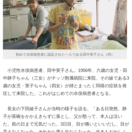
初めて水俣病患者に認定された一人である田中実子さん（同）
小児性水俣病患者、田中実子さん。1956年、六歳の女児・田
中静子ちゃん（三女）がチッソ附属病院に来院、その妹である3
歳の女児・実子ちゃん（四女）が姉とまったく同様の症状を発
症して来院した。これがはじめての水俣病患者となる。
長女の下田綾子さんが当時の様子を語る。「ある日突然、静
子が茶碗をかかえきらずに落とし、父が怒って、本人は泣い
た。前の日まで元気だった。3日目、目が痛いといいだし、目が
見えなくなった。それから声も出なくなった。歩きもおかしく