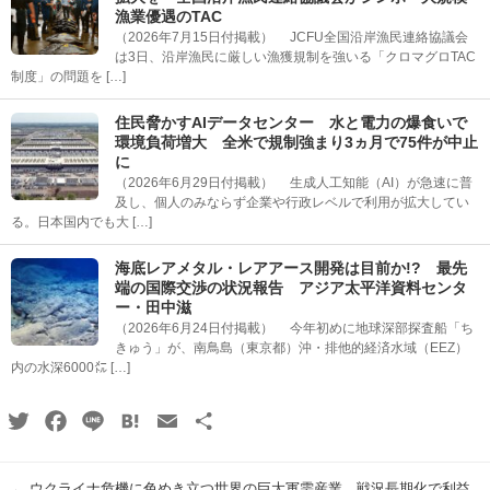
漁業優遇のTAC
（2026年7月15日付掲載） JCFU全国沿岸漁民連絡協議会
は3日、沿岸漁民に厳しい漁獲規制を強いる「クロマグロTAC
制度」の問題を […]
住民脅かすAIデータセンター 水と電力の爆食いで
環境負荷増大 全米で規制強まり3ヵ月で75件が中止
に
（2026年6月29日付掲載） 生成人工知能（AI）が急速に普
及し、個人のみならず企業や行政レベルで利用が拡大してい
る。日本国内でも大 […]
海底レアメタル・レアアース開発は目前か!? 最先
端の国際交渉の状況報告 アジア太平洋資料センタ
ー・田中滋
（2026年6月24日付掲載） 今年初めに地球深部探査船「ち
きゅう」が、南鳥島（東京都）沖・排他的経済水域（EEZ）
内の水深6000㍍ […]
Twitter
Facebook
Line
Hatena
Email
共
有
←
ウクライナ危機に色めき立つ世界の巨大軍需産業 戦況長期化で利益