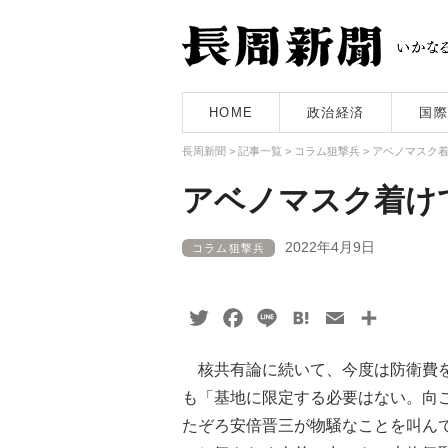
HOME
政治経済
国際
長周新聞
>
記事一覧
>
コラム狙撃兵
>
アベノマスク
アベノマスク着け
2022年4月9日
コラム狙撃兵
Twitter
Facebook
Line
Hatena
Email
共
有
核共有論に続いて、今度は防衛費を
も「基地に限定する必要はない。向
たぞろ安倍晋三が物騒なことを叫ん