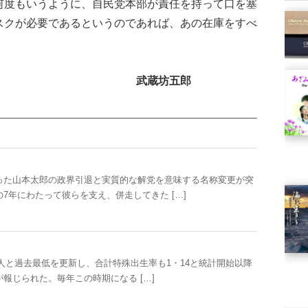
度もいうように、自民党本部が責任を持って口を塞
スクが必要であるというのであれば、あの在庫をすべ
武蔵坊五郎
た山本太郎の政界引退と実質的な解党を意味する名称変更が突
7年にわたって彼らを支え、併走してきた […]
万人と過去最低を更新し、合計特殊出生率も1・14と統計開始以降
報じられた。毎年この時期になる […]