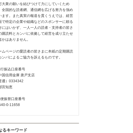
万大衆の願いを結びつけて力にしていくため
、全国的な読者網、通信網を広げる努力を強め
います。また真実の報道を貫くうえでは、経営
面で特定の企業や組織などのスポンサーに頼る
けにはいかず、一人一人の読者・支持者の皆さ
の購読料とカンパに依拠して経営を成り立たせ
ほかはありません。
ームページの愛読者の皆さまに本紙の定期購読
カンパによるご協力を訴えるものです。
銀行振込口座番号
中国信用金庫 唐戸支店
通）0334342
都宮知恵
郵便振替口座番号
540-0-11658
なるキーワード