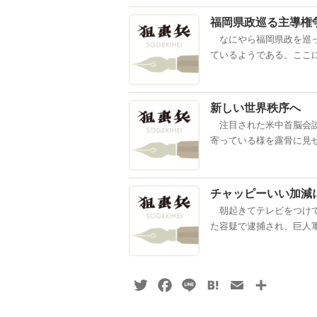
福岡県政巡る主導権
なにやら福岡県政を巡っ
ているようである。ここに
新しい世界秩序へ
注目された米中首脳会談
寄っている様を露骨に見せ
チャッピーいい加減
朝起きてテレビをつけて
た容疑で逮捕され、巨人軍
Twitter
Facebook
Line
Hatena
Email
共
有