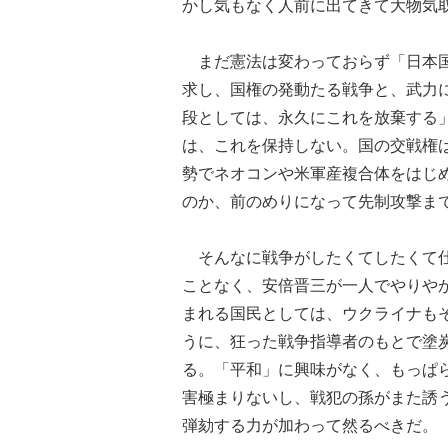
かし気もなく人前に出てきて大物気
まだ憲法は変わっておらず「日本国
求し、国権の発動たる戦争と、武力
段としては、永久にこれを放棄する
は、これを保持しない。国の交戦権
勢でネオコンや米軍産複合体をはじ
のか、前のめりになって先制攻撃ま
そんなに戦争がしたくてしたくて仕
ことなく、安倍晋三が一人でやりや
まれる国民としては、ウクライナも
うに、狂った戦争指導者のもとで塗
る。「平和」に興味がなく、もっぱ
害極まりないし、戦犯の孫がまた誘
弾劾する力が加わって然るべきだ。