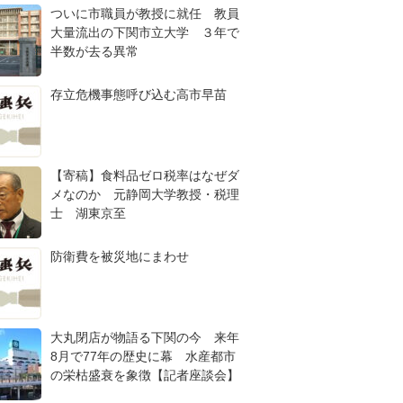
ついに市職員が教授に就任 教員
大量流出の下関市立大学 ３年で
半数が去る異常
存立危機事態呼び込む高市早苗
【寄稿】食料品ゼロ税率はなぜダ
メなのか 元静岡大学教授・税理
士 湖東京至
防衛費を被災地にまわせ
大丸閉店が物語る下関の今 来年
8月で77年の歴史に幕 水産都市
の栄枯盛衰を象徴【記者座談会】