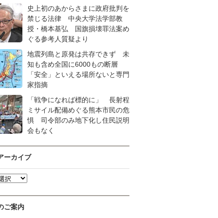
史上初のあからさまに政府批判を
禁じる法律 中央大学法学部教
授・橋本基弘 国旗損壊罪法案め
ぐる参考人質疑より
地震列島と原発は共存できず 未
知も含め全国に6000もの断層
「安全」といえる場所ないと専門
家指摘
「戦争になれば標的に」 長射程
ミサイル配備めぐる熊本市民の危
惧 司令部のみ地下化し住民説明
会もなく
アーカイブ
のご案内