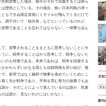
先制攻撃した場合、相手がそれで屈服するとは限ら
とは歴然としている。その場合、狭い日本列島の津々
こともできぬ固定原発にミサイルが飛んでくるだけで
る。調子付いて「核共有」などといっているけれど、
な状態であることを忘れてはならない。一発撃ち込ん
て、攻撃されることをまともに思考しないことに今
ように、戦争することばかり思考して、戦争しないた
ないのも特徴である。本来であれば、戦争を回避する
にかかわらずいかなる国とも信頼関係を切り結び、複
かで、衝突ではなく融和で物事を進めていくためにこ
月別
き着く先が戦争であり、平和を育む努力の放棄でもあ
は誰か、そのことによって喜んでいるのは誰か、民衆
るのは誰か、見ないわけにはいかない。
新刊