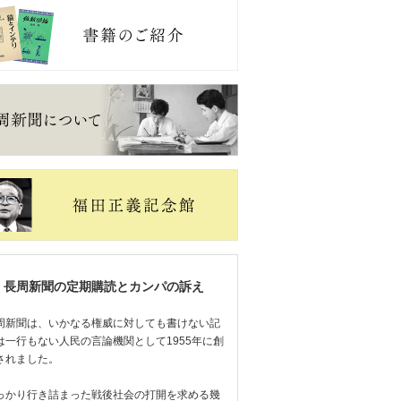
長周新聞の定期購読とカンパの訴え
周新聞は、いかなる権威に対しても書けない記
は一行もない人民の言論機関として1955年に創
されました。
っかり行き詰まった戦後社会の打開を求める幾