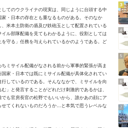
してのウクライナの現実は、同じように台頭する中
国家・日本の存在とも重なるものがある。そのなか
し、米本土防衛の盾及び鉄砲玉として配置されている
サイル部隊配備を見てもわかるように、役割としては
土を守る」任務を与えられているかのようである。ど
ちミサイル配備がなされる前から軍事的緊張が高ま
衝国家・日本では既にミサイル配備が具体化されてい
進行しているのである。そんななかで、ミサイルを向
込む」と発言することがどれだけ刺激的であるかは、
雄でも官房長官の松野でもいいから、誰かあの顔にア
らせてくれないものだろうか…と本気で思うレベルな