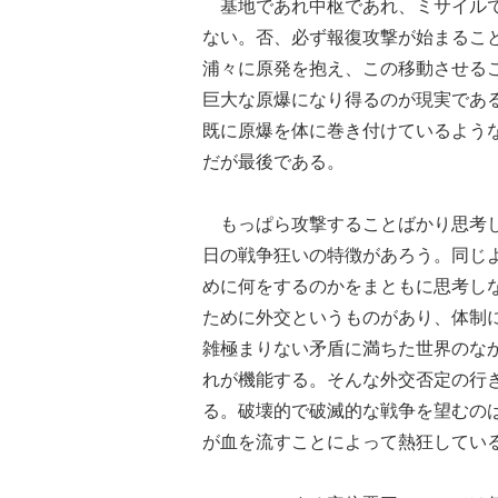
基地であれ中枢であれ、ミサイルで
ない。否、必ず報復攻撃が始まるこ
浦々に原発を抱え、この移動させる
巨大な原爆になり得るのが現実であ
既に原爆を体に巻き付けているよう
だが最後である。
もっぱら攻撃することばかり思考し
日の戦争狂いの特徴があろう。同じ
めに何をするのかをまともに思考し
ために外交というものがあり、体制
雑極まりない矛盾に満ちた世界のな
れが機能する。そんな外交否定の行
る。破壊的で破滅的な戦争を望むの
が血を流すことによって熱狂してい