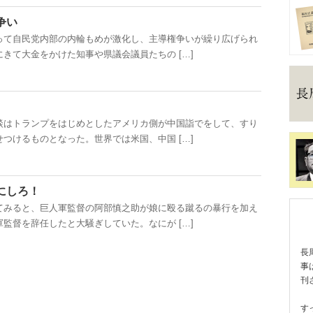
争い
て自民党内部の内輪もめが激化し、主導権争いが繰り広げられ
きて大金をかけた知事や県議会議員たちの […]
はトランプをはじめとしたアメリカ側が中国詣でをして、すり
つけるものとなった。世界では米国、中国 […]
にしろ！
みると、巨人軍監督の阿部慎之助が娘に殴る蹴るの暴行を加え
監督を辞任したと大騒ぎしていた。なにが […]
長
事
刊
す