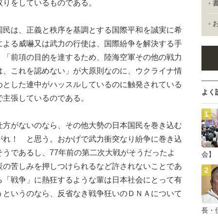
取りをしているものである。
民は、正義と秩序を基調とする国際平和を誠実に希
による威嚇又は武力の行使は、国際紛争を解決する手
」「前項の目的を達するため、陸海空軍その他の戦力
は、これを認めない」が大原則なのに、ウクライナ情
めとした連中がハッスルしているのに触発されている
よく
で主張しているのである。
方がないのなら、その他大勢の日本国民を巻き込む
がれ！ と思う。おかげで武力衝突なり紛争に巻き込
そうであるし、77年前の第二次大戦がそうだったよ
会】
炭の苦しみを押しつけられるなど許されないことであ
ら「戦争」に熱狂するような輩は日本社会にとって有
うというのなら、反省なき戦争狂いのＤＮＡについて
長・