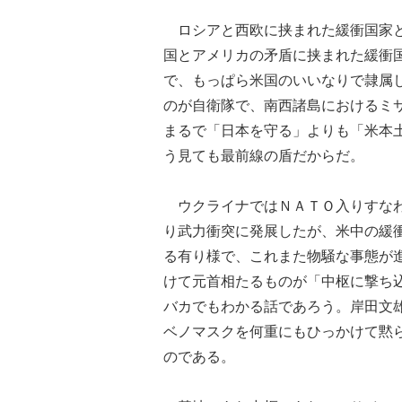
ロシアと西欧に挟まれた緩衝国家と
国とアメリカの矛盾に挟まれた緩衝
で、もっぱら米国のいいなりで隷属
のが自衛隊で、南西諸島におけるミ
まるで「日本を守る」よりも「米本
う見ても最前線の盾だからだ。
ウクライナではＮＡＴＯ入りすなわ
り武力衝突に発展したが、米中の緩
る有り様で、これまた物騒な事態が
けて元首相たるものが「中枢に撃ち
バカでもわかる話であろう。岸田文
ベノマスクを何重にもひっかけて黙
のである。