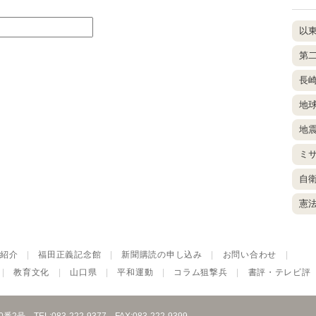
以
第
長
地
地
ミ
自
憲
紹介
|
福田正義記念館
|
新聞購読の申し込み
|
お問い合わせ
|
|
教育文化
|
山口県
|
平和運動
|
コラム狙撃兵
|
書評・テレビ評