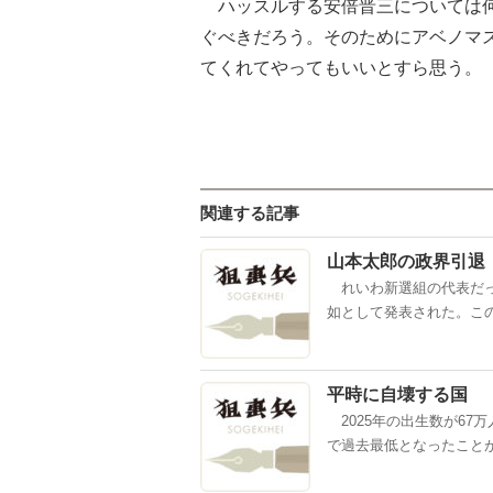
ハッスルする安倍晋三については何
ぐべきだろう。そのためにアベノマ
てくれてやってもいいとすら思う。
関連する記事
山本太郎の政界引退
れいわ新選組の代表だっ
如として発表された。この
平時に自壊する国
2025年の出生数が67
で過去最低となったことが