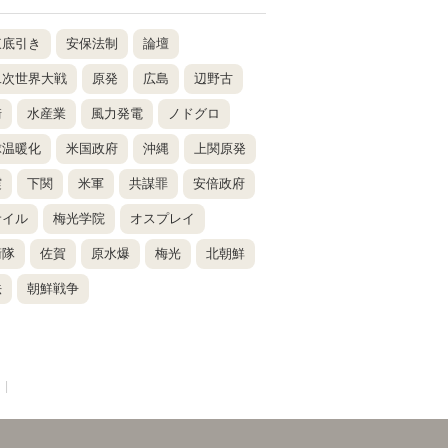
東底引き
安保法制
論壇
二次世界大戦
原発
広島
辺野古
崎
水産業
風力発電
ノドグロ
球温暖化
米国政府
沖縄
上関原発
震
下関
米軍
共謀罪
安倍政府
サイル
梅光学院
オスプレイ
衛隊
佐賀
原水爆
梅光
北朝鮮
法
朝鮮戦争
|