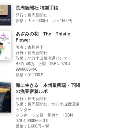
長周新聞社 特製手帳
発行：長周新聞社
価格：大＝2000円、小＝1500円
あざみの花 The Thistle
Flower
著者：古川豊子
発行：長周新聞社
取扱：地方小出版流通センター
B5判 48項 上製 ISBN 978-4-
9909603-4-6
価格：￥2000Ｅ
海に生きる 本州最西端・下関
の漁業密着ルポ
発行：長周新聞社
取扱：長周新聞社、地方小出版流通
センター
Ｂ５判 ５２頁 帯付き ISBN
978-4-9909603-3-9
価格：1,600円＋税