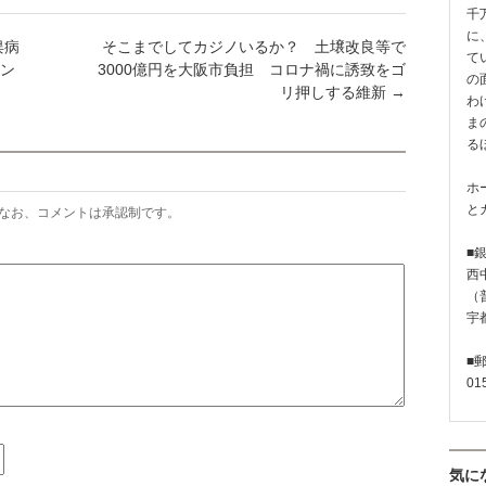
千
に
俣病
そこまでしてカジノいるか？ 土壌改良等で
て
ン
3000億円を大阪市負担 コロナ禍に誘致をゴ
の
リ押しする維新
→
わ
ま
る
ホ
と
なお、コメントは承認制です。
■
西
（普
宇
■
01
気に