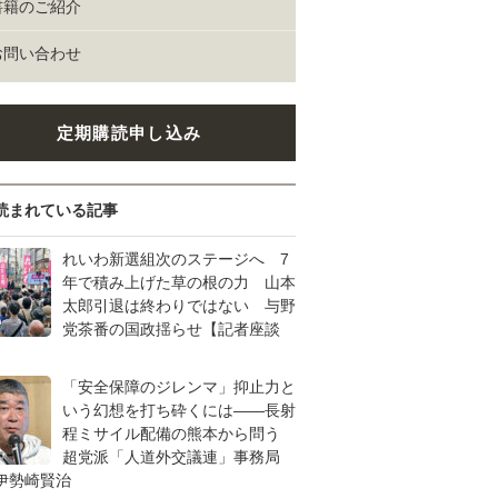
書籍のご紹介
お問い合わせ
定期購読申し込み
読まれている記事
れいわ新選組次のステージへ 7
年で積み上げた草の根の力 山本
太郎引退は終わりではない 与野
党茶番の国政揺らせ【記者座談
「安全保障のジレンマ」抑止力と
いう幻想を打ち砕くには――長射
程ミサイル配備の熊本から問う
超党派「人道外交議連」事務局
伊勢崎賢治