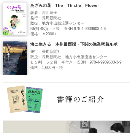
あざみの花 The Thistle Flower
著者：古川豊子
発行：長周新聞社
取扱：地方小出版流通センター
B5判 48項 上製 ISBN 978-4-9909603-4-6
価格：￥2000Ｅ
海に生きる 本州最西端・下関の漁業密着ルポ
発行：長周新聞社
取扱：長周新聞社、地方小出版流通センター
Ｂ５判 ５２頁 帯付き ISBN 978-4-9909603-3-9
価格：1,600円＋税