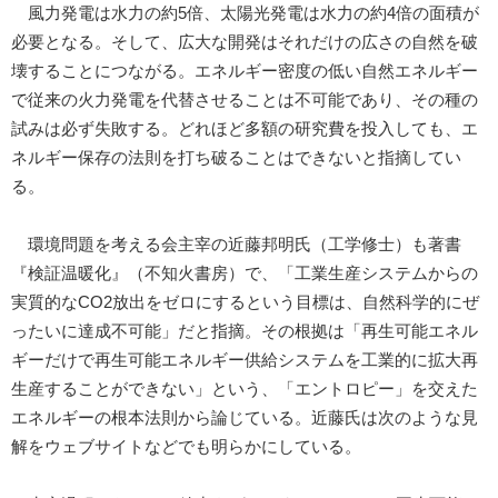
風力発電は水力の約5倍、太陽光発電は水力の約4倍の面積が
必要となる。そして、広大な開発はそれだけの広さの自然を破
壊することにつながる。エネルギー密度の低い自然エネルギー
で従来の火力発電を代替させることは不可能であり、その種の
試みは必ず失敗する。どれほど多額の研究費を投入しても、エ
ネルギー保存の法則を打ち破ることはできないと指摘してい
る。
環境問題を考える会主宰の近藤邦明氏（工学修士）も著書
『検証温暖化』（不知火書房）で、「工業生産システムからの
実質的なCO2放出をゼロにするという目標は、自然科学的にぜ
ったいに達成不可能」だと指摘。その根拠は「再生可能エネル
ギーだけで再生可能エネルギー供給システムを工業的に拡大再
生産することができない」という、「エントロピー」を交えた
エネルギーの根本法則から論じている。近藤氏は次のような見
解をウェブサイトなどでも明らかにしている。