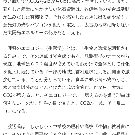
ウス栽培でもCO2を2倍から6倍に高めて増産している。また、
暮らしと産業に欠かせない化石資源は、数億年前の光合成活動
が生みだした有機物で、それを燃やしたときに出る熱や光も、
蛍光灯の光やパソコンを動かす電気も、太古の地球に降り注い
だ太陽光エネルギーの化身だといえる。
理科のエコロジー（生態学）とは、「生物と環境を調和させ
る営み」で、その原点は光合成である。観測衛星のデータから
現在、地球はＣＯ２濃度が増えているおかげで全体として緑化
を拡大し続けている（一部の地域は営利追求による乱開発で減
少している）ことが分かっている。食卓に並ぶ食べ物のうち、
水と食塩以外のほとんどは光合成の産物だ。だから、大気に
CO2が増えることこそエコロジーで、「増えるのを嫌う理由は
何もない」のだ。理科の目で見ると、CO2の削減こそ「反エ
コ」になる。
渡辺氏は、しかし小・中学校の理科や高校『生物』教科書に
は、そのように重要な「光合成」については「一瞬しか登場し