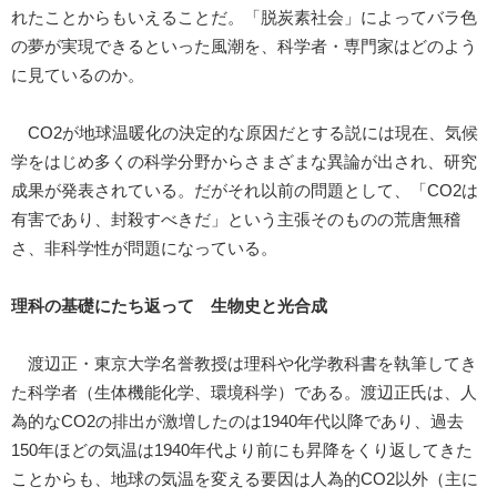
れたことからもいえることだ。「脱炭素社会」によってバラ色
の夢が実現できるといった風潮を、科学者・専門家はどのよう
に見ているのか。
CO2が地球温暖化の決定的な原因だとする説には現在、気候
学をはじめ多くの科学分野からさまざまな異論が出され、研究
成果が発表されている。だがそれ以前の問題として、「CO2は
有害であり、封殺すべきだ」という主張そのものの荒唐無稽
さ、非科学性が問題になっている。
理科の基礎にたち返って 生物史と光合成
渡辺正・東京大学名誉教授は理科や化学教科書を執筆してき
た科学者（生体機能化学、環境科学）である。渡辺正氏は、人
為的なCO2の排出が激増したのは1940年代以降であり、過去
150年ほどの気温は1940年代より前にも昇降をくり返してきた
ことからも、地球の気温を変える要因は人為的CO2以外（主に