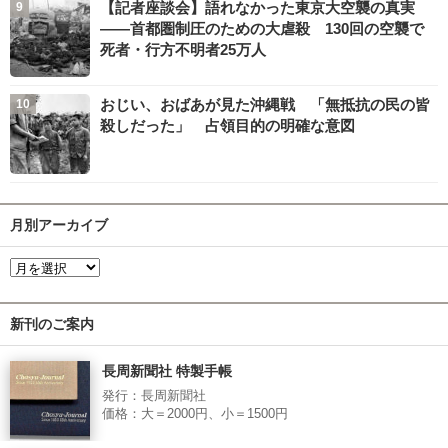
【記者座談会】語れなかった東京大空襲の真実
――首都圏制圧のための大虐殺 130回の空襲で
死者・行方不明者25万人
おじい、おばあが見た沖縄戦 「無抵抗の民の皆
殺しだった」 占領目的の明確な意図
月別アーカイブ
新刊のご案内
長周新聞社 特製手帳
発行：長周新聞社
価格：大＝2000円、小＝1500円