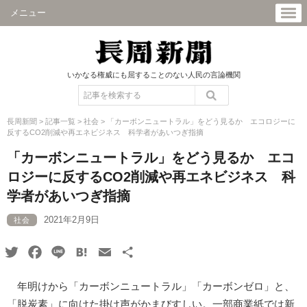
メニュー
いかなる権威にも屈することのない人民の言論機関
長周新聞
>
記事一覧
>
社会
>
「カーボンニュートラル」をどう見るか エコロジーに
反するCO2削減や再エネビジネス 科学者があいつぎ指摘
「カーボンニュートラル」をどう見るか エコ
ロジーに反するCO2削減や再エネビジネス 科
学者があいつぎ指摘
2021年2月9日
社会
Twitter
Facebook
Line
Hatena
Email
共
有
年明けから「カーボンニュートラル」「カーボンゼロ」と、
「脱炭素」に向けた掛け声がかまびすしい。一部商業紙では新