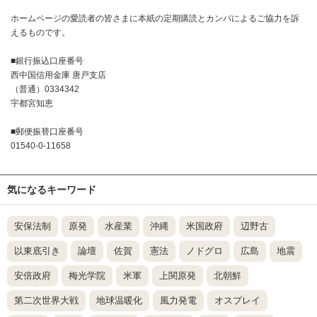
ホームページの愛読者の皆さまに本紙の定期購読とカンパによるご協力を訴
えるものです。
■銀行振込口座番号
西中国信用金庫 唐戸支店
（普通）0334342
宇都宮知恵
■郵便振替口座番号
01540-0-11658
気になるキーワード
安保法制
原発
水産業
沖縄
米国政府
辺野古
以東底引き
論壇
佐賀
憲法
ノドグロ
広島
地震
安倍政府
梅光学院
米軍
上関原発
北朝鮮
第二次世界大戦
地球温暖化
風力発電
オスプレイ