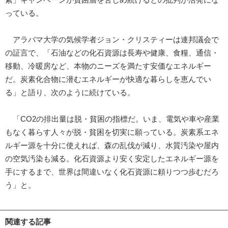
っている。
アラバマ大学の気候学者ジョン・クリスティーは連邦議会で
の証言で、「石油などの化石資源は長寿や健康、食糧、通信・
移動、冷暖房など、本物のニーズを満たす安価なエネルギー
だ。炭素化合物に潜むエネルギーが快適な暮らしを恵んでい
る」と語り、次のように続けている。
「CO2の排出量は脱・貧困の指標だ。いま、電気や車や産業
もなく暮らす人々が脱・貧困を切実に願っている。炭素系エネ
ルギー源を十分に使えれば、森の乱伐が減り、水質汚染や屋内
の空気汚染も減る。化石資源より安く安定したエネルギー源を
手にするまで、世界は間違いなく化石資源に頼りつつ歩むだろ
う」と。
関連する記事