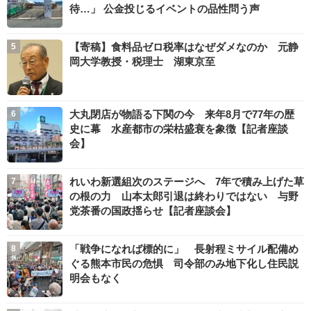
待…」 公金投じるイベントの品性問う声
【寄稿】食料品ゼロ税率はなぜダメなのか 元静
岡大学教授・税理士 湖東京至
大丸閉店が物語る下関の今 来年8月で77年の歴
史に幕 水産都市の栄枯盛衰を象徴【記者座談
会】
れいわ新選組次のステージへ 7年で積み上げた草
の根の力 山本太郎引退は終わりではない 与野
党茶番の国政揺らせ【記者座談会】
「戦争になれば標的に」 長射程ミサイル配備め
ぐる熊本市民の危惧 司令部のみ地下化し住民説
明会もなく