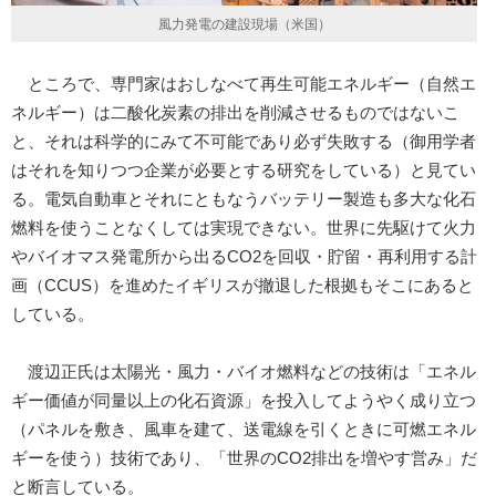
風力発電の建設現場（米国）
ところで、専門家はおしなべて再生可能エネルギー（自然エ
ネルギー）は二酸化炭素の排出を削減させるものではないこ
と、それは科学的にみて不可能であり必ず失敗する（御用学者
はそれを知りつつ企業が必要とする研究をしている）と見てい
る。電気自動車とそれにともなうバッテリー製造も多大な化石
燃料を使うことなくしては実現できない。世界に先駆けて火力
やバイオマス発電所から出るCO2を回収・貯留・再利用する計
画（CCUS）を進めたイギリスが撤退した根拠もそこにあると
している。
渡辺正氏は太陽光・風力・バイオ燃料などの技術は「エネル
ギー価値が同量以上の化石資源」を投入してようやく成り立つ
（パネルを敷き、風車を建て、送電線を引くときに可燃エネル
ギーを使う）技術であり、「世界のCO2排出を増やす営み」だ
と断言している。