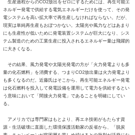
生産過程からのCO2放出をゼロにするためには、再生可能エ
ネルギー発電で供給する電気エネルギーだけを使って、その発
電システムを高い拡大率で再生産しなければならない。だが、
現実は単純再生産もおぼつかない。太陽光や風力などはあまり
にも生産性が低いために発電装置システムが巨大になり、シス
テム製造のための工業生産に投入されるエネルギー量は飛躍的
に大きくなる。
その結果、風力発電や太陽光発電の方が「火力発電よりも多
量の化石燃料」を消費する、つまりCO2放出量は火力発電より
も多くなるのだ。近藤氏はそこから、再生可能エネルギー発電
は化石燃料を投入して発電設備を運用して電力を供給するとい
う意味において「間接火力発電」であることを明確にしてい
る。
アメリカでは専門家はもとより、再エネ技術がもたらす資
源・生活破壊に直面した環境保護活動家の反省から、「脱炭
素」キャンペーンが貧困層を苦しめ続けるとの批判が活発にな