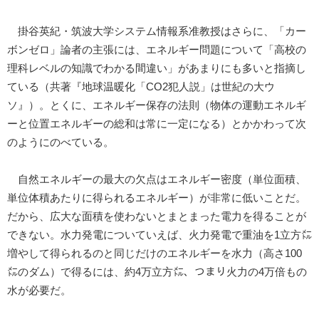
掛谷英紀・筑波大学システム情報系准教授はさらに、「カー
ボンゼロ」論者の主張には、エネルギー問題について「高校の
理科レベルの知識でわかる間違い」があまりにも多いと指摘し
ている（共著『地球温暖化「CO2犯人説」は世紀の大ウ
ソ』）。とくに、エネルギー保存の法則（物体の運動エネルギ
ーと位置エネルギーの総和は常に一定になる）とかかわって次
のようにのべている。
自然エネルギーの最大の欠点はエネルギー密度（単位面積、
単位体積あたりに得られるエネルギー）が非常に低いことだ。
だから、広大な面積を使わないとまとまった電力を得ることが
できない。水力発電についていえば、火力発電で重油を1立方㍍
増やして得られるのと同じだけのエネルギーを水力（高さ100
㍍のダム）で得るには、約4万立方㍍、つまり火力の4万倍もの
水が必要だ。