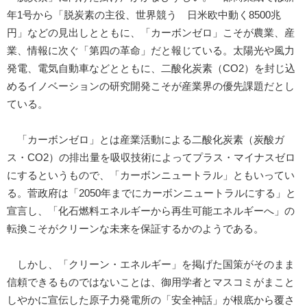
年1号から「脱炭素の主役、世界競う 日米欧中動く8500兆
円」などの見出しとともに、「カーボンゼロ」こそが農業、産
業、情報に次ぐ「第四の革命」だと報じている。太陽光や風力
発電、電気自動車などとともに、二酸化炭素（CO2）を封じ込
めるイノベーションの研究開発こそが産業界の優先課題だとし
ている。
「カーボンゼロ」とは産業活動による二酸化炭素（炭酸ガ
ス・CO2）の排出量を吸収技術によってプラス・マイナスゼロ
にするというもので、「カーボンニュートラル」ともいってい
る。菅政府は「2050年までにカーボンニュートラルにする」と
宣言し、「化石燃料エネルギーから再生可能エネルギーへ」の
転換こそがクリーンな未来を保証するかのようである。
しかし、「クリーン・エネルギー」を掲げた国策がそのまま
信頼できるものではないことは、御用学者とマスコミがまこと
しやかに宣伝した原子力発電所の「安全神話」が根底から覆さ