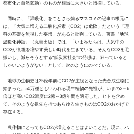
都市化と自然変動）のものが相当に大きいと指摘している。
同時に、「温暖化」をことさら煽るマスコミの記事の根元に
は、「大気に増える二酸化炭素（CO2）は危険」だという「理
科の基礎を無視した妄想」があると批判している。著書『地球
温暖化神話』（丸善出版）では、「いま私たちは、大気中の
CO2が食糧を増やす美しい時代を生きている。そんなCO2を毛
嫌いし、減らそうとする“低炭素社会”の発想は、狂っていると
しかいいようがない」として、次のようにのべている。
地球の生物史は35億年前にCO2が主役となった光合成生物に
始まった。50万種ともいわれる現生植物の先祖が、いまの2～6
倍ほど高いCO2濃度に2億～3億年間も適応した。ヒトを含め
て、そのような祖先を持つあらゆる生きものはCO2のおかげで
存在する。
農作物にとってもCO2が増えることはよいことだ。現に、ハ