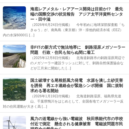
海底レアメタル・レアアース開発は目前か!? 最先
端の国際交渉の状況報告 アジア太平洋資料センタ
ー・田中滋
（2026年6月24日付掲載） 今年初めに地球深部探査船「ち
きゅう」が、南鳥島（東京都）沖・排他的経済水域（EEZ）
内の水深6000㍍ […]
非FITの新方式で無法地帯に 釧路湿原メガソーラー
問題 行政・住民も知らぬ間に着工
（2025年12月8日付掲載） 北海道釧路市の釧路湿原周辺で
のメガソーラー建設ラッシュに対して、釧路自然保護協会な
どが三月末に開始した […]
国土破壊する尾根筋風力発電 水源を潰し土砂災害
を誘発 再エネ連絡会が緊急シンポ開催 国に規制
求める署名開始
（2026年1月19日付掲載） 北海道釧路湿原、福島県先達
山、千葉県鴨川をはじめとして、全国各地でメガソーラー反
対の住民運動が大きく高 […]
風力の送電線から強い電磁波 秋田県能代市の学校
付近で測定 懸念される健康被害 電磁波問題市民
研究会の報告から