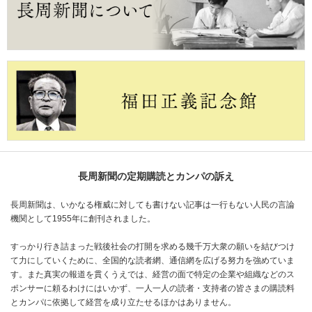
長周新聞の定期購読とカンパの訴え
長周新聞は、いかなる権威に対しても書けない記事は一行もない人民の言論
機関として1955年に創刊されました。
すっかり行き詰まった戦後社会の打開を求める幾千万大衆の願いを結びつけ
て力にしていくために、全国的な読者網、通信網を広げる努力を強めていま
す。また真実の報道を貫くうえでは、経営の面で特定の企業や組織などのス
ポンサーに頼るわけにはいかず、一人一人の読者・支持者の皆さまの購読料
とカンパに依拠して経営を成り立たせるほかはありません。