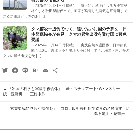
（2025年10月31日付掲載） 陸上にも洋上にも風力発電が
林立する秋田県能代市で、風車が発電した電気を変電所まで
送る送電線が市内のあ […]
クマ捕殺一辺倒でなく、追い払いに国の予算を 日
本熊森協会が会見 クマの異常出没を受け国に緊急
要請
（2025年11月14日付掲載） 実践自然保護団体・日本熊森
協会は6日、農水大臣と環境大臣に対して「北海道・東北等の
クマの異常出没を受 […]
Twitter
Facebook
Line
Hatena
Email
共
有
←
『米国の科学と軍産学複合体』 著・スチュアート･W･レスリー
訳・豊島耕一、三好永作
「営業規模に見合う補償を」 コロナ時短長期化で飲食の苦境増す 広
島市流川の繁華街
→