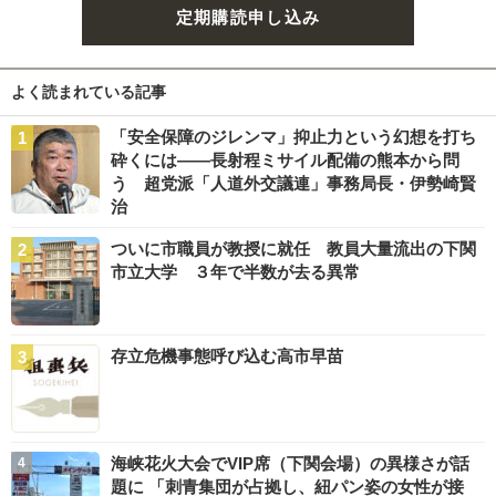
定期購読申し込み
よく読まれている記事
「安全保障のジレンマ」抑止力という幻想を打ち
砕くには――長射程ミサイル配備の熊本から問
う 超党派「人道外交議連」事務局長・伊勢崎賢
治
ついに市職員が教授に就任 教員大量流出の下関
市立大学 ３年で半数が去る異常
存立危機事態呼び込む高市早苗
海峡花火大会でVIP席（下関会場）の異様さが話
題に 「刺青集団が占拠し、紐パン姿の女性が接