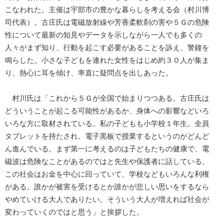
こなわれた。主催は宇部市の豊かな暮らしを考える会（村川博
司代表）。古庄氏は電磁放射線や芳香柔軟剤の害や５Ｇの危険
性について最新の知見やデータを示しながら一人でも多くの
人々がまず知り、行動を起こす必要があることを訴え、警鐘を
鳴らした。小さな子どもを連れた女性をはじめ約３０人が集ま
り、熱心に耳を傾け、率直に疑問点を出しあった。
村川氏は「これから５Ｇが全国で始まりつつある。古庄氏は
どういうことが起こる可能性があるか、身体への影響などいろ
いろな方に取材されている。私の子どもも小学校１年生。全員
タブレットを持たされ、電子黒板で授業するというのがどんど
ん進んでいる。まず第一に考えるのは子どもたちの健康で、電
磁波は危険なことがあるのではと先生や保護者に話している。
この社会はお金を中心に回っていて、学校などもいろんな利権
がある。誰かが被害を受けるとか誰かが悲しい思いをするなら
やめていける大人でありたい。そういう大人が増えれば社会が
変わっていくのではと思う」と挨拶した。