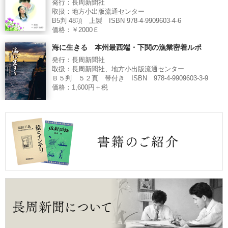
発行：長周新聞社
取扱：地方小出版流通センター
B5判 48項 上製 ISBN 978-4-9909603-4-6
価格：￥2000Ｅ
海に生きる 本州最西端・下関の漁業密着ルポ
発行：長周新聞社
取扱：長周新聞社、地方小出版流通センター
Ｂ５判 ５２頁 帯付き ISBN 978-4-9909603-3-9
価格：1,600円＋税