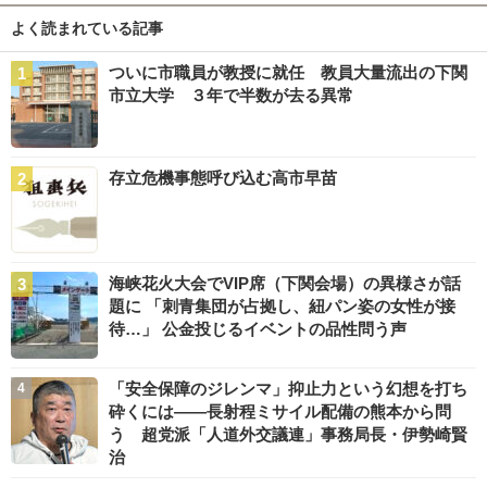
よく読まれている記事
ついに市職員が教授に就任 教員大量流出の下関
市立大学 ３年で半数が去る異常
存立危機事態呼び込む高市早苗
海峡花火大会でVIP席（下関会場）の異様さが話
題に 「刺青集団が占拠し、紐パン姿の女性が接
待…」 公金投じるイベントの品性問う声
「安全保障のジレンマ」抑止力という幻想を打ち
砕くには――長射程ミサイル配備の熊本から問
う 超党派「人道外交議連」事務局長・伊勢崎賢
治