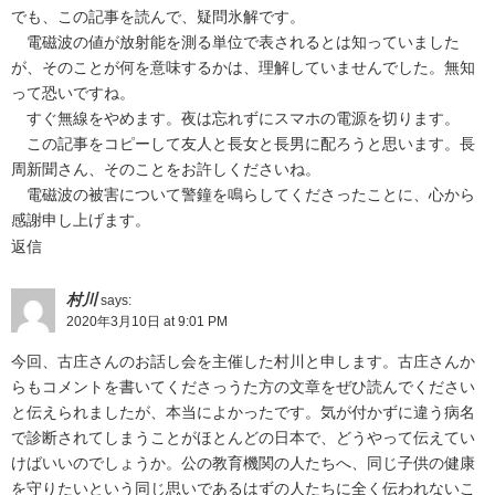
でも、この記事を読んで、疑問氷解です。
電磁波の値が放射能を測る単位で表されるとは知っていました
が、そのことが何を意味するかは、理解していませんでした。無知
って恐いですね。
すぐ無線をやめます。夜は忘れずにスマホの電源を切ります。
この記事をコピーして友人と長女と長男に配ろうと思います。長
周新聞さん、そのことをお許しくださいね。
電磁波の被害について警鐘を鳴らしてくださったことに、心から
感謝申し上げます。
返信
村川
says:
2020年3月10日 at 9:01 PM
今回、古庄さんのお話し会を主催した村川と申します。古庄さんか
らもコメントを書いてくださっうた方の文章をぜひ読んでください
と伝えられましたが、本当によかったです。気が付かずに違う病名
で診断されてしまうことがほとんどの日本で、どうやって伝えてい
けばいいのでしょうか。公の教育機関の人たちへ、同じ子供の健康
を守りたいという同じ思いであるはずの人たちに全く伝われないこ