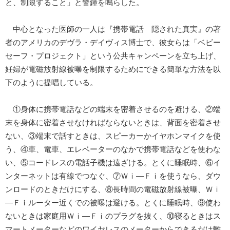
と、制限すること」と警鐘を鳴らした。
中心となった医師の一人は『携帯電話 隠された真実』の著
者のアメリカのデヴラ・デイヴィス博士で、彼女らは「ベビー
セーフ・プロジェクト」という公共キャンペーンを立ち上げ、
妊婦が電磁放射線被曝を制限するためにできる簡単な方法を以
下のように提唱している。
①身体に携帯電話などの端末を密着させるのを避ける、②端
末を身体に密着させなければならないときは、背面を密着させ
ない、③端末で話すときは、スピーカーかイヤホンマイクを使
う、④車、電車、エレベーターのなかで携帯電話などを使わな
い、⑤コードレスの電話子機は遠ざける。とくに睡眠時、⑥イ
ンターネットは有線でつなぐ、⑦Ｗｉ―Ｆｉを使うなら、ダウ
ンロードのときだけにする、⑧長時間の電磁放射線被曝、Ｗｉ
―Ｆｉルーター近くでの被曝は避ける。とくに睡眠時、⑨使わ
ないときは家庭用Ｗｉ―Ｆｉのプラグを抜く、⑩寝るときはス
マートメーターなどのワイヤレスのメーターからできるだけ離