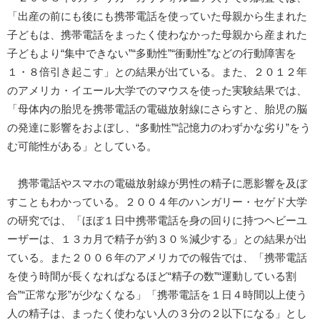
「出産の前にも後にも携帯電話を使っていた母親から生まれた
子どもは、携帯電話をまったく使わなかった母親から産まれた
子どもより“集中できない”“多動性”“衝動性”などの行動障害を
１・８倍引き起こす」との結果が出ている。また、２０１２年
のアメリカ・イエール大学でのマウスを使った実験結果では、
「母体内の胎児を携帯電話の電磁放射線にさらすと、胎児の脳
の発達に影響をおよぼし、“多動性”“記憶力のわずかな劣り”をう
む可能性がある」としている。
携帯電話やスマホの電磁放射線が男性の精子に悪影響を及ぼ
すこともわかっている。２００４年のハンガリー・セゲド大学
の研究では、「ほぼ１日中携帯電話を身の回りに持つヘビーユ
ーザーは、１３カ月で精子が約３０％減少する」との結果が出
ている。また２００６年のアメリカでの報告では、「携帯電話
を使う時間が長くなればなるほど“精子の数”“運動している割
合”“正常な形”が少なくなる」「携帯電話を１日４時間以上使う
人の精子は、まったく使わない人の３分の２以下になる」とし