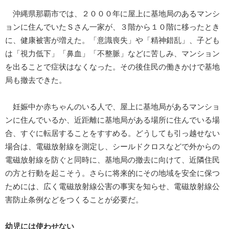
沖縄県那覇市では、２０００年に屋上に基地局のあるマンシ
ョンに住んでいたＳさん一家が、３階から１０階に移ったとき
に、健康被害が増えた。「意識喪失」や「精神錯乱」、子ども
は「視力低下」「鼻血」「不整脈」などに苦しみ、マンション
を出ることで症状はなくなった。その後住民の働きかけで基地
局も撤去できた。
妊娠中か赤ちゃんのいる人で、屋上に基地局があるマンショ
ンに住んでいるか、近距離に基地局がある場所に住んでいる場
合、すぐに転居することをすすめる。どうしても引っ越せない
場合は、電磁放射線を測定し、シールドクロスなどで外からの
電磁放射線を防ぐと同時に、基地局の撤去に向けて、近隣住民
の方と行動を起こそう。さらに将来的にその地域を安全に保つ
ためには、広く電磁放射線公害の事実を知らせ、電磁放射線公
害防止条例などをつくることが必要だ。
幼児には使わせない