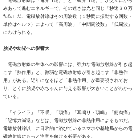
電磁放射線は「電界（場）」と「磁界（場）」が交互にから
みあって進むエネルギーで、その速さは光と同じ「秒速３０万
㌔㍍」だ。電磁放射線はその周波数（１秒間に振動する回数・
単位はヘルツ）によって「高周波」「中間周波数」「低周波」
にわけられる。
胎児や幼児への影響大
電磁放射線の生体への影響には、強力な電磁放射線が引き起
こす「熱作用」と、微弱な電磁放射線が引き起こす「非熱作
用」がある。近年になるほど「非熱作用」が重要視されてお
り、とくに胎児や赤ちゃんに与える影響が大きいことがわかっ
ている。
「イライラ」「不眠」「頭痛」「耳鳴り・頭鳴」「筋肉痛」
「記憶力減退」などは、電磁放射線の非熱作用によるものだ。
電離放射線以上に日常的に浴びているスマホや基地局からの電
磁放射線にもっと注意を向ける必要がある。