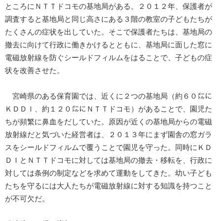
ところにＮＴＴドコモの基地局がある。２０１２年、保護者が
調査すると基地局と同じ高さにある３階の教室の子どもたちが
たくさんの症状を出していた。そこで保護者たちは、基地局の
撤去に向けて行政に働きかけるとともに、基地局に面した窓に
電磁放射線を防ぐシールドフィルムをはることで、子どもの症
状を改善させた。
宮崎県のある保育園では、近くに２つの基地局（約６０㍍に
ＫＤＤＩ、約１２０㍍にＮＴＴドコモ）があることで、園児た
ちが頻繁に鼻血をだしていた。原因が近くの基地局からの電磁
放射線だと気づいた経営者は、２０１３年にまず園舎の窓ガラ
スをシールドフィルムで覆うことで園児を守った。同時にＫＤ
ＤＩとＮＴＴドコモに対しては基地局の撤去・移転を、行政に
対しては条例の制定などを求めて運動をしてきた。幼い子ども
たちを守るには大人たちが電磁放射線に対する知識を持つこと
が不可欠だ。