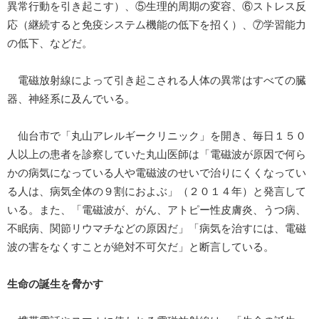
異常行動を引き起こす）、⑤生理的周期の変容、⑥ストレス反
応（継続すると免疫システム機能の低下を招く）、⑦学習能力
の低下、などだ。
電磁放射線によって引き起こされる人体の異常はすべての臓
器、神経系に及んでいる。
仙台市で「丸山アレルギークリニック」を開き、毎日１５０
人以上の患者を診察していた丸山医師は「電磁波が原因で何ら
かの病気になっている人や電磁波のせいで治りにくくなってい
る人は、病気全体の９割におよぶ」（２０１４年）と発言して
いる。また、「電磁波が、がん、アトピー性皮膚炎、うつ病、
不眠病、関節リウマチなどの原因だ」「病気を治すには、電磁
波の害をなくすことが絶対不可欠だ」と断言している。
生命の誕生を脅かす