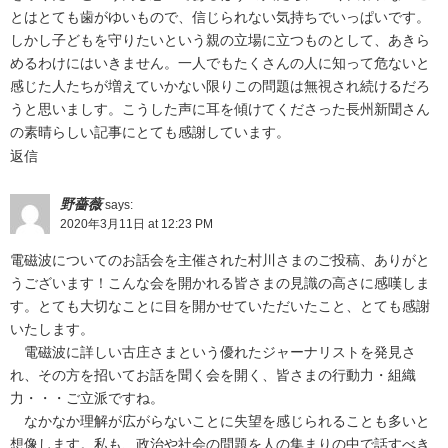
とはとても歯がゆいもので、信じられない気持ちでいっぱいです。
しかし子どもを守りたいという親の立場に立つものとして、あきら
めるわけにはいきません。一人でもたくさんの人に知って危ないと
感じた人たちが増えていかない限りこの問題は無視され続けるだろ
うと思いましす。こうした声に耳を傾けてくださった長州新聞さん
の素晴らしい記事にとても感謝しています。
返信
野薔薇
says:
2020年3月11日 at 12:23 PM
電磁波についてのお話会を主催された村川さまのご投稿、ありがと
うございます！こんな会を開かれる皆さまの見識の高さに感嘆しま
す。とても大切なことに目を開かせていただいたこと、とても感謝
いたします。
電磁波に詳しい古庄さまという優れたジャーナリストを発見さ
れ、その方を招いてお話を聞く会を開く、皆さまの行動力・組織
力・・・ご立派ですね。
なかなか理解が広がらないことに失望を感じられることも多いと
想像します。私も、政治や社会の問題を人の集まりの中で話すべき