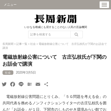
メニュー
いかなる権威にも屈することのない人民の言論機関
長周新聞
>
記事一覧
>
社会
>
電磁放射線公害について 古庄弘枝氏が下関のお話会で
講演
電磁放射線公害について 古庄弘枝氏が下関の
お話会で講演
2020年3月5日
社会
Twitter
Facebook
Line
Hatena
Email
共
有
電磁放射線公害問題にとりくみ、「５Ｇ問題を考える会」の
共同代表を務めるノンフィクションライターの古庄弘枝氏を囲
んだ「お話会」が１日、下関市のしものせき環境みらい館でお