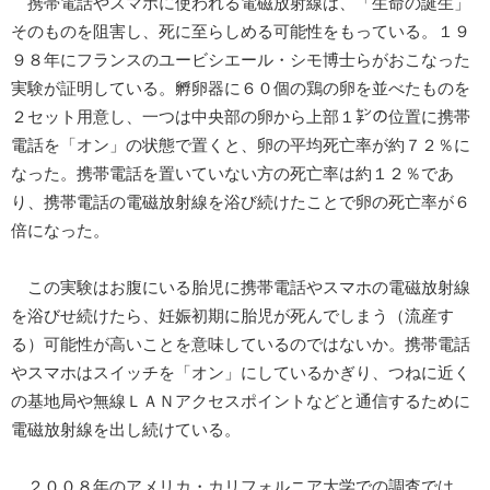
携帯電話やスマホに使われる電磁放射線は、「生命の誕生」
そのものを阻害し、死に至らしめる可能性をもっている。１９
９８年にフランスのユービシエール・シモ博士らがおこなった
実験が証明している。孵卵器に６０個の鶏の卵を並べたものを
２セット用意し、一つは中央部の卵から上部１㌢の位置に携帯
電話を「オン」の状態で置くと、卵の平均死亡率が約７２％に
なった。携帯電話を置いていない方の死亡率は約１２％であ
り、携帯電話の電磁放射線を浴び続けたことで卵の死亡率が６
倍になった。
この実験はお腹にいる胎児に携帯電話やスマホの電磁放射線
を浴びせ続けたら、妊娠初期に胎児が死んでしまう（流産す
る）可能性が高いことを意味しているのではないか。携帯電話
やスマホはスイッチを「オン」にしているかぎり、つねに近く
の基地局や無線ＬＡＮアクセスポイントなどと通信するために
電磁放射線を出し続けている。
２００８年のアメリカ・カリフォルニア大学での調査では、