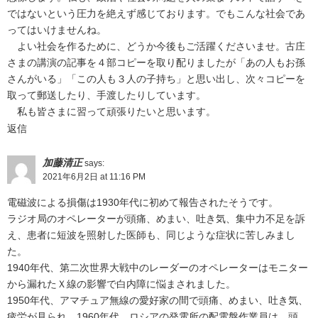
ではないという圧力を絶えず感じております。でもこんな社会であ
ってはいけませんね。
よい社会を作るために、どうか今後もご活躍くださいませ。古庄
さまの講演の記事を４部コピーを取り配りましたが「あの人もお孫
さんがいる」「この人も３人の子持ち」と思い出し、次々コピーを
取って郵送したり、手渡したりしています。
私も皆さまに習って頑張りたいと思います。
返信
加藤清正
says:
2021年6月2日 at 11:16 PM
電磁波による損傷は1930年代に初めて報告されたそうです。
ラジオ局のオペレーターが頭痛、めまい、吐き気、集中力不足を訴
え、患者に短波を照射した医師も、同じような症状に苦しみまし
た。
1940年代、第二次世界大戦中のレーダーのオペレーターはモニター
から漏れたＸ線の影響で白内障に悩まされました。
1950年代、アマチュア無線の愛好家の間で頭痛、めまい、吐き気、
疲労が見られ、1960年代、ロシアの発電所の配電盤作業員は、頭