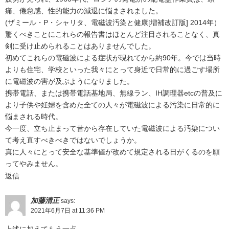
痛、倦怠感、性的能力の減退に悩まされました。
(ザミール・P・シャリタ、電磁波汚染と健康[増補改訂版] 2014年）
驚くべきことにこれらの報告書はほとんど注目されることなく、真
剣に受け止められることはありませんでした。
初めてこれらの電磁波による症状が現れてから約90年。今では当時
よりも住宅、学校といった我々にとって身近で日常的に過ごす場所
に電磁波の害が及ぶようになりました。
携帯電話、または携帯電話基地局、無線ラン、IH調理器etcの普及に
より子供や妊婦を含めた全ての人々が電磁波による汚染に日常的に
悩まされる時代。
今一度、立ち止まって昔から存在していた電磁波による汚染につい
て考え直すべきべきではないでしょうか。
真に人々にとって安全な基準値が改めて規定される日がくるのを願
ってやみません。
返信
加藤清正
says:
2021年6月7日 at 11:36 PM