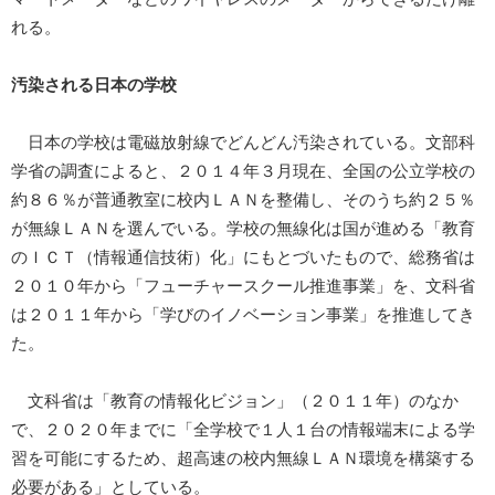
れる。
汚染される日本の学校
日本の学校は電磁放射線でどんどん汚染されている。文部科
学省の調査によると、２０１４年３月現在、全国の公立学校の
約８６％が普通教室に校内ＬＡＮを整備し、そのうち約２５％
が無線ＬＡＮを選んでいる。学校の無線化は国が進める「教育
のＩＣＴ（情報通信技術）化」にもとづいたもので、総務省は
２０１０年から「フューチャースクール推進事業」を、文科省
は２０１１年から「学びのイノベーション事業」を推進してき
た。
文科省は「教育の情報化ビジョン」（２０１１年）のなか
で、２０２０年までに「全学校で１人１台の情報端末による学
習を可能にするため、超高速の校内無線ＬＡＮ環境を構築する
必要がある」としている。