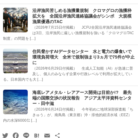
沿岸漁民苦しめる漁獲量規制 クロマグロの漁獲枠
拡大を 全国沿岸漁民連絡協議会がシンポ 大規模
漁業優遇のTAC
（2026年7月15日付掲載） JCFU全国沿岸漁民連絡協議会
は3日、沿岸漁民に厳しい漁獲規制を強いる「クロマグロTAC
制度」の問題を […]
住民脅かすAIデータセンター 水と電力の爆食いで
環境負荷増大 全米で規制強まり3ヵ月で75件が中止
に
（2026年6月29日付掲載） 生成人工知能（AI）が急速に普
及し、個人のみならず企業や行政レベルで利用が拡大してい
る。日本国内でも大 […]
海底レアメタル・レアアース開発は目前か!? 最先
端の国際交渉の状況報告 アジア太平洋資料センタ
ー・田中滋
（2026年6月24日付掲載） 今年初めに地球深部探査船「ち
きゅう」が、南鳥島（東京都）沖・排他的経済水域（EEZ）
内の水深6000㍍ […]
Twitter
Facebook
Line
Hatena
Email
共