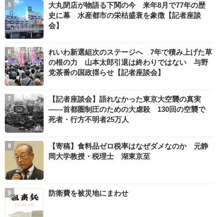
大丸閉店が物語る下関の今 来年8月で77年の歴
史に幕 水産都市の栄枯盛衰を象徴【記者座談
会】
れいわ新選組次のステージへ 7年で積み上げた草
の根の力 山本太郎引退は終わりではない 与野
党茶番の国政揺らせ【記者座談会】
【記者座談会】語れなかった東京大空襲の真実
――首都圏制圧のための大虐殺 130回の空襲で
死者・行方不明者25万人
【寄稿】食料品ゼロ税率はなぜダメなのか 元静
岡大学教授・税理士 湖東京至
防衛費を被災地にまわせ