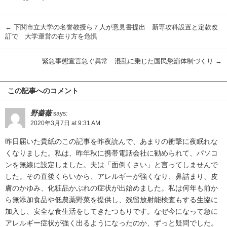
有
←
下関市立大学の名誉教授ら７人が意見書提出 新専攻科設置と定款改
訂で 大学運営の在り方を危惧
緊急事態宣言急ぐ異常 混乱に乗じた国民懲罰体制づくり
→
この記事へのコメント
野薔薇
says:
2020年3月7日 at 9:31 AM
昨日届いた貴紙のこの記事を昨夜読んで、あまりの衝撃に夜眠れな
くなりました。私は、昨年秋に携帯電話会社に勧められて、パソコ
ンを無線に設定しました。夫は「面倒くさい」と言ってしませんで
した。その直後くらいから、アレルギーが強くなり、鼻詰まり、皮
膚のかゆみ、化粧品かぶれの症状が出始めました。私は何年も前か
ら無添加食品や低農薬野菜を提供し、残留放射能検査もする生協に
加入し、安全な食生活をしてきたつもりです。なぜ今になって急に
アレルギー症状が強く出るようになったのか、ずっと疑問でした。