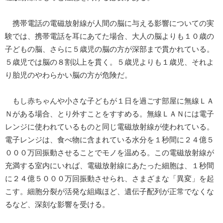
携帯電話の電磁放射線が人間の脳に与える影響についての実
験では、携帯電話を耳にあてた場合、大人の脳よりも１０歳の
子どもの脳、さらに５歳児の脳の方が深部まで貫かれている。
５歳児では脳の８割以上を貫く。５歳児よりも１歳児、それよ
り胎児のやわらかい脳の方が危険だ。
もし赤ちゃんや小さな子どもが１日を過ごす部屋に無線ＬＡ
Ｎがある場合、とり外すことをすすめる。無線ＬＡＮには電子
レンジに使われているものと同じ電磁放射線が使われている。
電子レンジは、食べ物に含まれている水分を１秒間に２４億５
０００万回振動させることでモノを温める。この電磁放射線が
充満する室内にいれば、電磁放射線にあたった細胞は、１秒間
に２４億５０００万回振動させられ、さまざまな「異変」を起
こす。細胞分裂が活発な組織ほど、遺伝子配列が正常でなくな
るなど、深刻な影響を受ける。