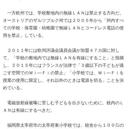
一方欧州では、学校敷地内の無線ＬＡＮは禁止する方向だ。
オーストリアのザルツブルク州では２００５年から「州内すべ
ての学校・保育園・幼稚園で無線ＬＡＮとコードレス電話の使
用を禁止」している。
２０１１年には欧州評議会議員会議が加盟４７カ国に対し
て、「学校の敷地内では無線ＬＡＮを有線にすること」と指摘
し、２０１５年にはフランスが法律で「３歳以下の子どもが過
ごす空間でのＷｉ―Ｆｉの禁止」「小学校では、Ｗｉ―Ｆｉを
授業の使用に限定し、それ以外のときは電源を切る」ことを決
めている。
電磁放射線被曝に苦しむ子どもを出さないために、校内のＬ
ＡＮは有線にするべきだ。
福岡県太宰府市の太宰府東小学校では、校舎から１００㍍の