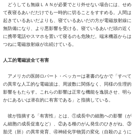
どうしても無線ＬＡＮが必要でとり外せない場合には、せめ
て夜寝るあいだだけでも一時的に切ることをすすめる。人間は
起きているあいだよりも、寝ているあいだの方が電磁放射線に
無防備になり、より悪影響を受ける。寝ているあいだ頭の近く
に携帯電話やスマホを置いて寝るのも危険だ。端末機器からは
つねに電磁放射線が出続けている。
人工的電磁波全て有害
アメリカの医師ロバート・ベッカーは著書のなかで「すべて
の異常な人工的な電磁波は、周波数に関係なく、同様の生理的
影響をもたらす。これらの影響は正常な機能を逸脱させ、明ら
かにあるいは潜在的に有害である」と指摘している。
彼が指摘する「有害性」とは、①成長中の細胞への影響（が
ん細胞の成長促進など）、②ある種のがん発生のひきがね、③
胎児（胚）の異常発育、④神経化学物質の変化（自殺のように