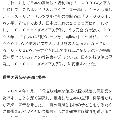
これに対して日本の高周波の規制値は「１０００μＷ／平方
㌢㍍」で、これはアメリカと並んで世界一高い。もっとも厳し
いオーストリア・ザルツブルク州の規制値は「０・０００１μ
Ｗ／平方㌢㍍」であり、日本はこれの１０００万倍だ。しか
し、「０・０００１μＷ／平方㌢㍍」でも安全ではない。２０
０５年にドイツの医師グループが、当時のドイツ首相に「０・
０００１μＷ／平方㌢㍍でさえ３０％の人は病気になってい
る。０・０１μＷ／平方㌢㍍以上であれば約９５％の人が悪影
響を受けている」との報告書を送っている。日本の規制値は早
急に「０・０００１μＷ／平方㌢㍍」に変更すべきだ。
世界の医師が妊婦に警告
２０１４年６月、「電磁放射線が胎児の脳の発達に悪影響を
及ぼす」ことを深く認識し、憂慮した世界の医師・科学者たち
が妊婦に警告を発した。「自分自身とお腹の子どもを守るため
に携帯電話やワイヤレス機器からの電磁放射線被曝を避けるこ