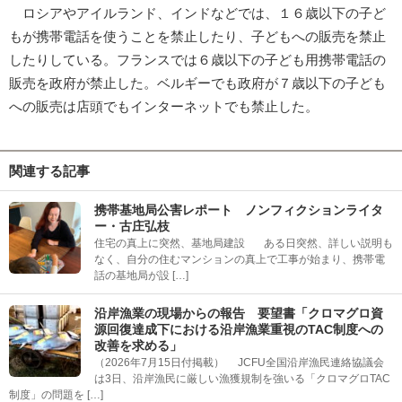
ロシアやアイルランド、インドなどでは、１６歳以下の子ど
もが携帯電話を使うことを禁止したり、子どもへの販売を禁止
したりしている。フランスでは６歳以下の子ども用携帯電話の
販売を政府が禁止した。ベルギーでも政府が７歳以下の子ども
への販売は店頭でもインターネットでも禁止した。
関連する記事
携帯基地局公害レポート ノンフィクションライタ
ー・古庄弘枝
住宅の真上に突然、基地局建設 ある日突然、詳しい説明も
なく、自分の住むマンションの真上で工事が始まり、携帯電
話の基地局が設 […]
沿岸漁業の現場からの報告 要望書「クロマグロ資
源回復達成下における沿岸漁業重視のTAC制度への
改善を求める」
（2026年7月15日付掲載） JCFU全国沿岸漁民連絡協議会
は3日、沿岸漁民に厳しい漁獲規制を強いる「クロマグロTAC
制度」の問題を […]