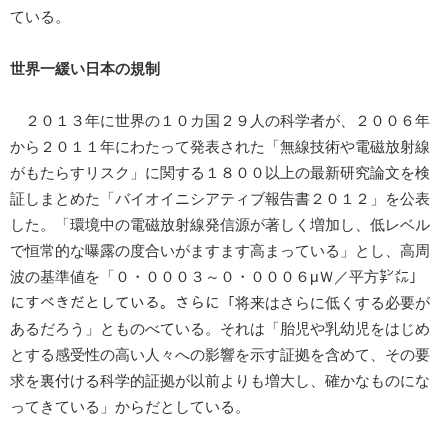
ている。
世界一緩い日本の規制
２０１３年に世界の１０カ国２９人の科学者が、２００６年
から２０１１年にわたって発表された「無線技術や電磁放射線
がもたらすリスク」に関する１８００以上の最新研究論文を検
証しまとめた「バイオイニシアティブ報告書２０１２」を公表
した。「環境中の電磁放射線発信源が著しく増加し、低レベル
で恒常的な曝露の度合いがますます高まっている」とし、高周
波の基準値を「０・０００３～０・０００６μＷ／平方㌢㍍」
にすべきだとしている。さらに「将来はさらに低くする必要が
あるだろう」とものべている。それは「胎児や乳幼児をはじめ
とする感受性の高い人々への影響を示す証拠を含めて、その要
求を裏付ける科学的証拠が以前よりも増大し、確かなものにな
ってきている」からだとしている。