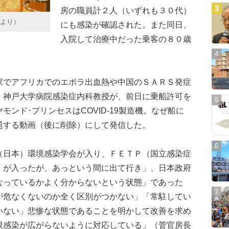
房の職員計２人（いずれも３０代）
rより）
にも感染が確認された。また同日、
入院して治療中だった乗客の８０歳
でアフリカでのエボラ出血熱や中国のＳＡＲＳ発症
・神戸大学病院感染症内科教授が、前日に乗船許可を
ンド･プリンセスはCOVID-19製造機。なぜ船に
題する動画（後に削除）にして発信した。
日本）環境感染学会が入り、ＦＥＴＰ（国立感染症
）が入ったが、あっという間に出て行き」、日本政府
なっているかよく分からないという状態」であった
が危なくないのか全く区別がつかない」「常駐してい
いない」悲惨な状態であることを明かして改善を求め
限感染が広がらないように対応している」（菅官房長