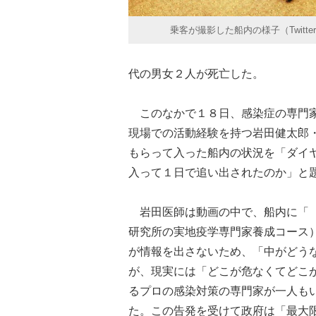
乗客が撮影した船内の様子（Twitte
代の男女２人が死亡した。
このなかで１８日、感染症の専門家
現場での活動経験を持つ岩田健太郎
もらって入った船内の状況を「ダイヤモ
入って１日で追い出されたのか」と
岩田医師は動画の中で、船内に「（
研究所の実地疫学専門家養成コース
が情報を出さないため、「中がどう
が、現実には「どこが危なくてどこ
るプロの感染対策の専門家が一人も
た。この告発を受けて政府は「最大