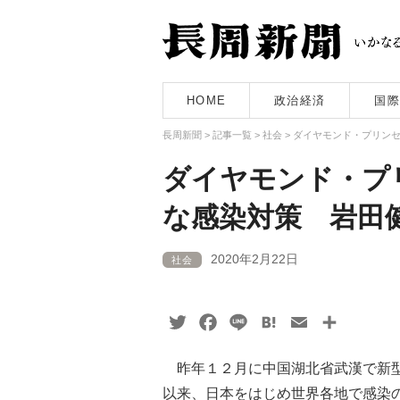
HOME
政治経済
国際
長周新聞
>
記事一覧
>
社会
>
ダイヤモンド・プリン
ダイヤモンド・プ
な感染対策 岩田
2020年2月22日
社会
Twitter
Facebook
Line
Hatena
Email
共
有
昨年１２月に中国湖北省武漢で新型コ
以来、日本をはじめ世界各地で感染