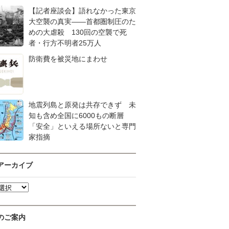
【記者座談会】語れなかった東京
大空襲の真実――首都圏制圧のた
めの大虐殺 130回の空襲で死
者・行方不明者25万人
防衛費を被災地にまわせ
地震列島と原発は共存できず 未
知も含め全国に6000もの断層
「安全」といえる場所ないと専門
家指摘
アーカイブ
のご案内