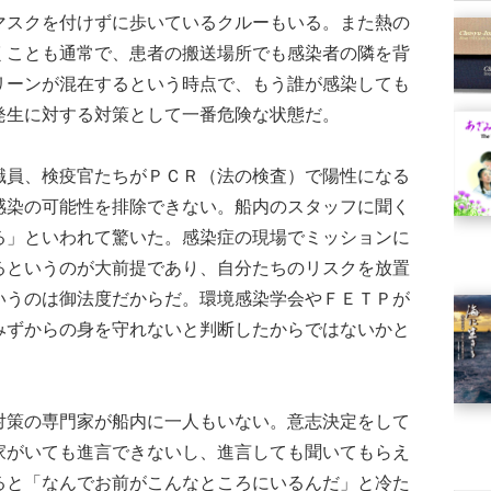
スクを付けずに歩いているクルーもいる。また熱の
くことも通常で、患者の搬送場所でも感染者の隣を背
リーンが混在するという時点で、もう誰が感染しても
発生に対する対策として一番危険な状態だ。
員、検疫官たちがＰＣＲ（法の検査）で陽性になる
感染の可能性を排除できない。船内のスタッフに聞く
る」といわれて驚いた。感染症の現場でミッションに
るというのが大前提であり、自分たちのリスクを放置
いうのは御法度だからだ。環境感染学会やＦＥＴＰが
みずからの身を守れないと判断したからではないかと
策の専門家が船内に一人もいない。意志決定をして
家がいても進言できないし、進言しても聞いてもらえ
ると「なんでお前がこんなところにいるんだ」と冷た