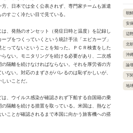
一方、日本では全く公表されず、専門家チームも派遣
朝
ものすごく冷たい目で見ている。
安
は、発熱のオンセット（発症日時と温度）を記録し
辺
カーブをつくっていくという統計手法「エピカーブ」
北
然とってないということを知った。ＰＣＲ検査をした
沖
からない。モニタリングを続ける必要があり、二次感
間の隔離を続けなければならない。それを厚労省の方
論
ていない。対応のまずさがバレるのは恥ずかしいが、
下
かしいことだ。
地
は、ウイルス感染が確認されず下船する自国籍の乗
間の隔離を続ける措置を取っている。米国は、熱など
ないことが確認されるまで本国に向かう旅客機への搭