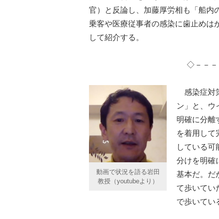
官）と反論し、加藤厚労相も「船内
乗客や医療従事者の感染に歯止めは
して紹介する。
◇－－－
感染症対策
ン」と、ウ
明確に分離
を着用して
している可
分けを明確
動画で状況を語る岩田
基本だ。だ
教授（youtubeより）
て歩いてい
で歩いてい