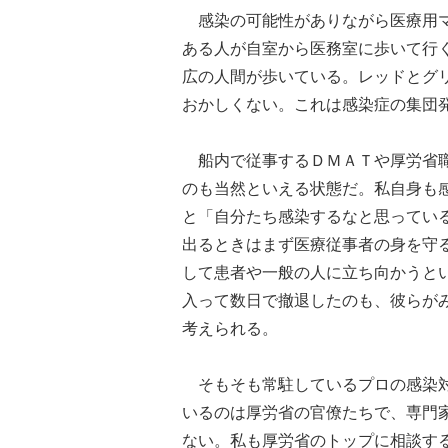
感染の可能性がありながら医療用マ
ある人が自室から医務室に歩いて行
広の人間が歩いている。レッドとグ
おかしくない。これは感染症の集団
船内で従事するＤＭＡＴや厚労省職
のも当然といえる状態だ。私自身も
と「自分たち感染するなと思ってい
出るときはまず医療従事者の身を守
して患者や一般の人に立ち向かうと
入って数日で撤退したのも、彼らが
考えられる。
そもそも常駐しているプロの感染対
いるのは厚労省の官僚たちで、専門
ない。私も厚労省のトップに相談す