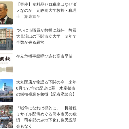
【寄稿】食料品ゼロ税率はなぜダ
メなのか 元静岡大学教授・税理
士 湖東京至
ついに市職員が教授に就任 教員
大量流出の下関市立大学 ３年で
半数が去る異常
存立危機事態呼び込む高市早苗
大丸閉店が物語る下関の今 来年
8月で77年の歴史に幕 水産都市
の栄枯盛衰を象徴【記者座談会】
「戦争になれば標的に」 長射程
ミサイル配備めぐる熊本市民の危
惧 司令部のみ地下化し住民説明
会もなく