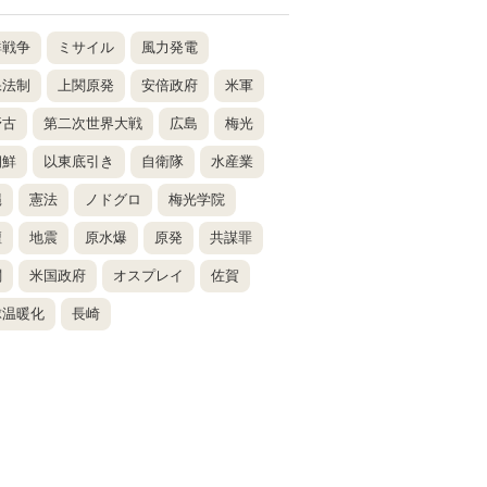
鮮戦争
ミサイル
風力発電
保法制
上関原発
安倍政府
米軍
野古
第二次世界大戦
広島
梅光
朝鮮
以東底引き
自衛隊
水産業
縄
憲法
ノドグロ
梅光学院
壇
地震
原水爆
原発
共謀罪
関
米国政府
オスプレイ
佐賀
球温暖化
長崎