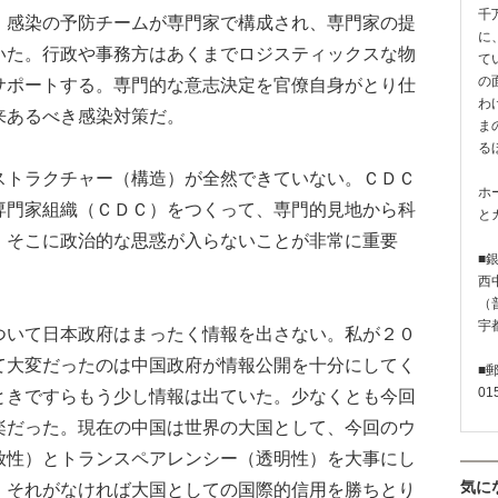
千
感染の予防チームが専門家で構成され、専門家の提
に
いた。行政や事務方はあくまでロジスティックスな物
て
の
サポートする。専門的な意志決定を官僚自身がとり仕
わ
来あるべき感染対策だ。
ま
る
トラクチャー（構造）が全然できていない。ＣＤＣ
ホ
専門家組織（ＣＤＣ）をつくって、専門的見地から科
と
、そこに政治的な思惑が入らないことが非常に重要
■
西
（普
宇
いて日本政府はまったく情報を出さない。私が２０
て大変だったのは中国政府が情報公開を十分にしてく
■
01
ときですらもう少し情報は出ていた。少なくとも今回
楽だった。現在の中国は世界の大国として、今回のウ
放性）とトランスペアレンシー（透明性）を大事にし
気に
。それがなければ大国としての国際的信用を勝ちとり