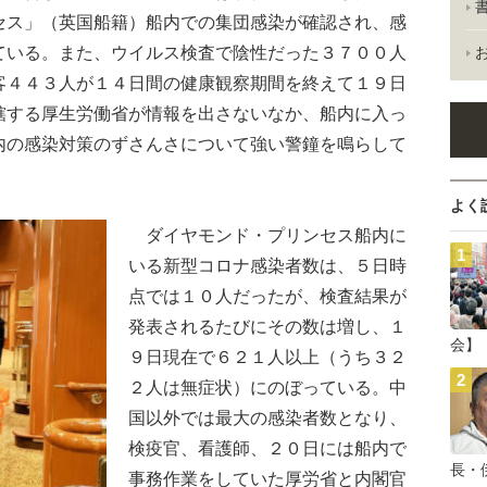
セス」（英国船籍）船内での集団感染が確認され、感
ている。また、ウイルス検査で陰性だった３７００人
客４４３人が１４日間の健康観察期間を終えて１９日
轄する厚生労働省が情報を出さないなか、船内に入っ
内の感染対策のずさんさについて強い警鐘を鳴らして
よく
ダイヤモンド・プリンセス船内に
いる新型コロナ感染者数は、５日時
点では１０人だったが、検査結果が
発表されるたびにその数は増し、１
会】
９日現在で６２１人以上（うち３２
２人は無症状）にのぼっている。中
国以外では最大の感染者数となり、
検疫官、看護師、２０日には船内で
長・
事務作業をしていた厚労省と内閣官