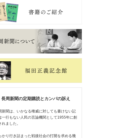
長周新聞の定期購読とカンパの訴え
周新聞は、いかなる権威に対しても書けない記
は一行もない人民の言論機関として1955年に創
されました。
っかり行き詰まった戦後社会の打開を求める幾