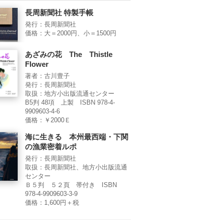
長周新聞社 特製手帳
発行：長周新聞社
価格：大＝2000円、小＝1500円
あざみの花 The Thistle
Flower
著者：古川豊子
発行：長周新聞社
取扱：地方小出版流通センター
B5判 48項 上製 ISBN 978-4-
9909603-4-6
価格：￥2000Ｅ
海に生きる 本州最西端・下関
の漁業密着ルポ
発行：長周新聞社
取扱：長周新聞社、地方小出版流通
センター
Ｂ５判 ５２頁 帯付き ISBN
978-4-9909603-3-9
価格：1,600円＋税