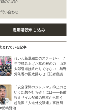
書籍のご紹介
お問い合わせ
定期購読申し込み
読まれている記事
れいわ新選組次のステージへ 7
年で積み上げた草の根の力 山本
太郎引退は終わりではない 与野
党茶番の国政揺らせ【記者座談
「安全保障のジレンマ」抑止力と
いう幻想を打ち砕くには――長射
程ミサイル配備の熊本から問う
超党派「人道外交議連」事務局
伊勢崎賢治