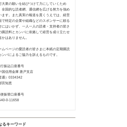
万大衆の願いを結びつけて力にしていくため
、全国的な読者網、通信網を広げる努力を強め
います。また真実の報道を貫くうえでは、経営
面で特定の企業や組織などのスポンサーに頼る
けにはいかず、一人一人の読者・支持者の皆さ
の購読料とカンパに依拠して経営を成り立たせ
ほかはありません。
ームページの愛読者の皆さまに本紙の定期購読
カンパによるご協力を訴えるものです。
銀行振込口座番号
中国信用金庫 唐戸支店
通）0334342
都宮知恵
郵便振替口座番号
540-0-11658
なるキーワード