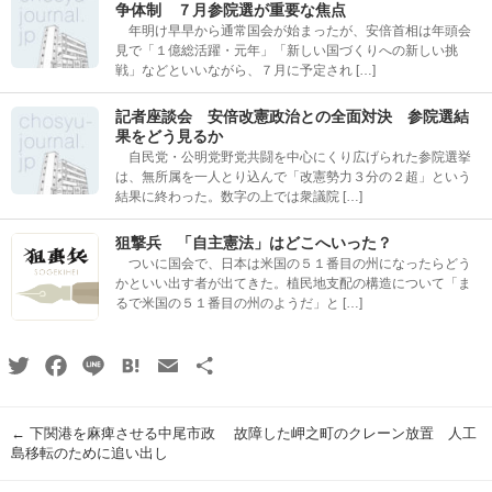
争体制 ７月参院選が重要な焦点
年明け早早から通常国会が始まったが、安倍首相は年頭会
見で「１億総活躍・元年」「新しい国づくりへの新しい挑
戦」などといいながら、７月に予定され […]
記者座談会 安倍改憲政治との全面対決 参院選結
果をどう見るか
自民党・公明党野党共闘を中心にくり広げられた参院選挙
は、無所属を一人とり込んで「改憲勢力３分の２超」という
結果に終わった。数字の上では衆議院 […]
狙撃兵 「自主憲法」はどこへいった？
ついに国会で、日本は米国の５１番目の州になったらどう
かといい出す者が出てきた。植民地支配の構造について「ま
るで米国の５１番目の州のようだ」と […]
Twitter
Facebook
Line
Hatena
Email
共
有
←
下関港を麻痺させる中尾市政 故障した岬之町のクレーン放置 人工
島移転のために追い出し