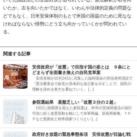
いたか、左を向いたかではなく、いわんや法律的定義の問題な
どでもなく、日米安保体制のもとで米国の国益のために死なな
ければならない情勢にどう立ち向かっていくかが問われてい
る。
関連する記事
安倍政府が「改憲」で目指す国の姿とは ９条にと
どまらず全面書き換えの自民党草案
安倍首相が10月24日に召集した臨時国会の所信表明演説で
「憲法審査会で政党が具体的な改正案を示すことで、国民の
理解を深める努力を重ねていく。 […]
参院選結果 基盤乏しい「改憲３分の２超」
10日に投開票を迎えた参院選は、昨年の安保関連法の強行
可決に続く改憲策動を軸にして米軍再編、原発再稼働、ＴＰ
Ｐなど貧困化と戦争国家づくりとい […]
政府好き放題の緊急事態条項 安倍改憲が目論む戦