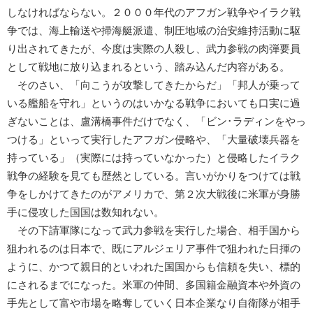
しなければならない。２０００年代のアフガン戦争やイラク戦
争では、海上輸送や掃海艇派遣、制圧地域の治安維持活動に駆
り出されてきたが、今度は実際の人殺し、武力参戦の肉弾要員
として戦地に放り込まれるという、踏み込んだ内容がある。
そのさい、「向こうが攻撃してきたからだ」「邦人が乗って
いる艦船を守れ」というのはいかなる戦争においても口実に過
ぎないことは、盧溝橋事件だけでなく、「ビン･ラディンをやっ
つける」といって実行したアフガン侵略や、「大量破壊兵器を
持っている」（実際には持っていなかった）と侵略したイラク
戦争の経験を見ても歴然としている。言いがかりをつけては戦
争をしかけてきたのがアメリカで、第２次大戦後に米軍が身勝
手に侵攻した国国は数知れない。
その下請軍隊になって武力参戦を実行した場合、相手国から
狙われるのは日本で、既にアルジェリア事件で狙われた日揮の
ように、かつて親日的といわれた国国からも信頼を失い、標的
にされるまでになった。米軍の仲間、多国籍金融資本や外資の
手先として富や市場を略奪していく日本企業なり自衛隊が相手