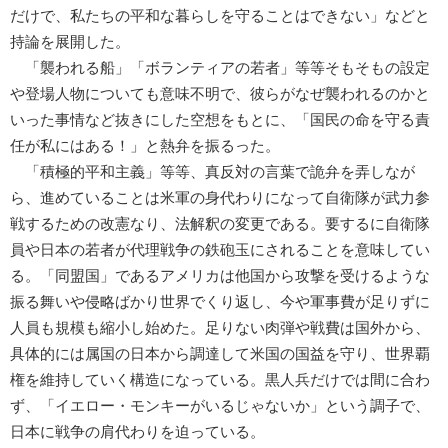
だけで、私たちの平和な暮らしを守ることはできない」などと
持論を展開した。
「襲われる船」「ボランティアの若者」等等そもそもの設定
や登場人物についても意味不明で、彼らがなぜ襲われるのかと
いった事情など抜きにした空想をもとに、「国民の命を守る責
任が私にはある！」と熱弁を振るった。
「積極的平和主義」等等、真反対の言葉で詭弁を弄しなが
ら、進めていることは米軍の身代わりになって自衛隊が武力参
戦するための改憲なり、法解釈の変更である。要するに自衛隊
員や日本の若者が代理戦争の鉄砲玉にされることを意味してい
る。「同盟国」であるアメリカは他国から攻撃を受けるような
振る舞いや侵略ばかり世界でくり返し、今や軍事費が足りずに
人員も規模も縮小し始めた。足りない肉弾や戦費は国外から、
具体的には属国の日本から調達して米国の国益を守り、世界覇
権を維持していく構造になっている。黒人兵だけでは間に合わ
ず、「イエロー・モンキーがいるじゃないか」という調子で、
日本に戦争の肩代わりを迫っている。