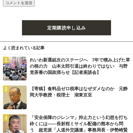
定期購読申し込み
よく読まれている記事
れいわ新選組次のステージへ 7年で積み上げた草
の根の力 山本太郎引退は終わりではない 与野
党茶番の国政揺らせ【記者座談会】
【寄稿】食料品ゼロ税率はなぜダメなのか 元静
岡大学教授・税理士 湖東京至
「安全保障のジレンマ」抑止力という幻想を打ち
砕くには――長射程ミサイル配備の熊本から問
う 超党派「人道外交議連」事務局長・伊勢崎賢