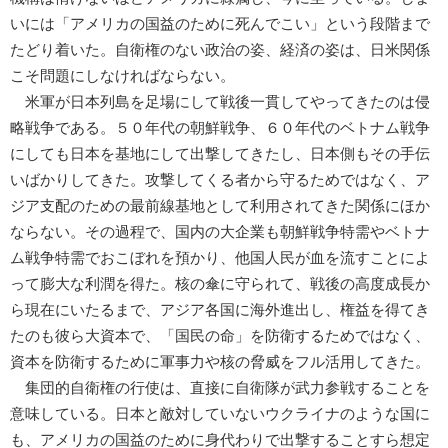
いには「アメリカの国益のために死んでこい」という段階まで
たどり着いた。自衛権のない政治の姿、経済の姿は、日米関係
こそ問題にしなければならない。
米軍が日本列島を足場にして戦後一貫してやってきたのは侵
略戦争である。５０年代の朝鮮戦争、６０年代のベトナム戦争
にしても日本を基地にして出撃してきたし、日本側もその手伝
いばかりしてきた。攻撃してくる者から守るためではなく、ア
ジア支配のための最前線基地として利用されてきた関係にほか
ならない。その過程で、国内の大企業も朝鮮戦争特需やベトナ
ム戦争特需でおこぼれを預かり、他国人民が血を流すことによ
って膨大な利潤を得た。核の傘に守られて、戦後の高度成長か
ら現在にいたるまで、アジア各国に海外進出し、権益を得てき
たのも彼ら大資本で、「国民の命」を防衛するためではなく、
資本を防衛するために軍事力や核の脅威をフル活用してきた。
集団的自衛権の行使は、直接に自衛隊が武力参戦することを
意味している。日本と敵対していないウクライナのような国に
も、アメリカの国益のために身代わりで出撃することすら想定