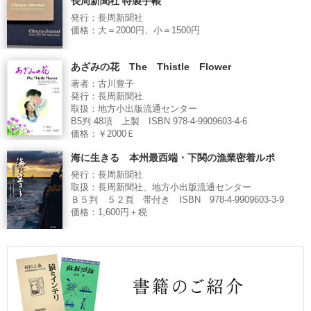
長周新聞社 特製手帳
発行：長周新聞社
価格：大＝2000円、小＝1500円
あざみの花 The Thistle Flower
著者：古川豊子
発行：長周新聞社
取扱：地方小出版流通センター
B5判 48項 上製 ISBN 978-4-9909603-4-6
価格：￥2000Ｅ
海に生きる 本州最西端・下関の漁業密着ルポ
発行：長周新聞社
取扱：長周新聞社、地方小出版流通センター
Ｂ５判 ５２頁 帯付き ISBN 978-4-9909603-3-9
価格：1,600円＋税