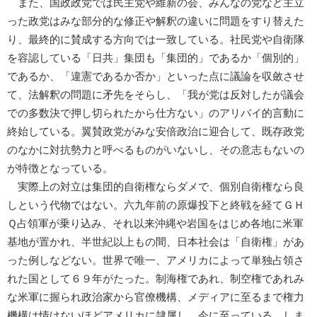
また、国政政党では民主党や維新の会、みんなの党など主立
った政党はみな部分的な修正や解釈の違いに問題をすり替えた
り、最終的に賛成する方向では一致している。社民党や自衛隊
を容認している「日共」集団も「集団的」であるか「個別的」
であるか、「違憲であるか否か」といった点に議論を収斂させ
て、法解釈の問題に矛先をそらし、「我が党は反対したが議会
での多数決で押し切られたから仕方ない」のアリバイ的言動に
終始している。翼賛政党がみな安倍政治に迎合して、既存政党
のなかに対抗勢力と呼べるものがいないし、その意志もないの
が特徴となっている。
実際上の対立は集団的自衛権ならダメで、個別自衛権なら良
しという代物ではない。六九年前の原爆投下と終戦を経てＧＨ
Ｑ占領軍が乗り込み、それ以来沖縄や岩国をはじめ各地に米軍
基地が置かれ、半世紀以上もの間、日本社会は「自衛権」があ
った例しなどない。世界で唯一、アメリカによって単独占領さ
れた国として６９年がたった。制海権であれ、制空権であれみ
な米軍に握られ政治家から官僚機構、メディアに至るまで権力
機構は情けないほどアメリカに隷属し、今に至っている。しま