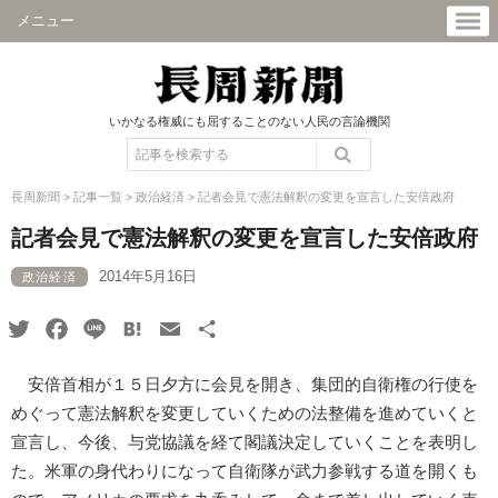
メニュー
いかなる権威にも屈することのない人民の言論機関
長周新聞
>
記事一覧
>
政治経済
>
記者会見で憲法解釈の変更を宣言した安倍政府
記者会見で憲法解釈の変更を宣言した安倍政府
2014年5月16日
政治経済
Twitter
Facebook
Line
Hatena
Email
共
有
安倍首相が１５日夕方に会見を開き、集団的自衛権の行使を
めぐって憲法解釈を変更していくための法整備を進めていくと
宣言し、今後、与党協議を経て閣議決定していくことを表明し
た。米軍の身代わりになって自衛隊が武力参戦する道を開くも