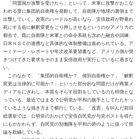
「同盟国が攻撃を受けたら」といって、米軍に攻撃がおこな
われる度に集団的自衛権を発動して、自衛隊が地球の裏側まで
出撃していく。改憲のハードルが高いなら、安倍政府が野垂れ
死にする前に解釈変更をごり押しさせるというのがアメリカの
都合で、既に自衛隊と米軍との命令系統も含めた融合や訓練、
日米ＮＳＣの連携など具体的な体制整備は進められている。ア
ーミテージ・レポートや年次改革要望書など、アメリカ側が突
きつけてきた要求をそのまま安倍政府が実行しているに過ぎな
い。
このなかで、「集団的自衛権か？ 個別自衛権か？」「解釈
変更は法律的に可能か？」といった部分的な問題だけが商業メ
ディアをにぎわし、本質をそらす役割をしているのも特徴とな
っている。最近ではまるで公明党が平和の旗手としてたたかっ
ているような描き方まで横行している。「改憲」を叫んだ前回
総選挙では、公明党のおかげで安倍自民党が与党ポストを得た
にもかかわらず、自民党の別働隊を平和の砦のように扱って世
論を欺瞞している。