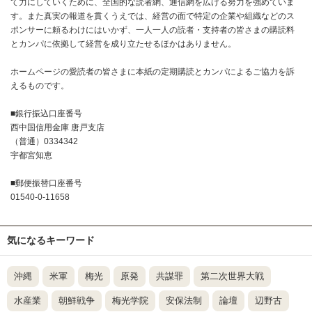
て力にしていくために、全国的な読者網、通信網を広げる努力を強めていま
す。また真実の報道を貫くうえでは、経営の面で特定の企業や組織などのス
ポンサーに頼るわけにはいかず、一人一人の読者・支持者の皆さまの購読料
とカンパに依拠して経営を成り立たせるほかはありません。
ホームページの愛読者の皆さまに本紙の定期購読とカンパによるご協力を訴
えるものです。
■銀行振込口座番号
西中国信用金庫 唐戸支店
（普通）0334342
宇都宮知恵
■郵便振替口座番号
01540-0-11658
気になるキーワード
沖縄
米軍
梅光
原発
共謀罪
第二次世界大戦
水産業
朝鮮戦争
梅光学院
安保法制
論壇
辺野古