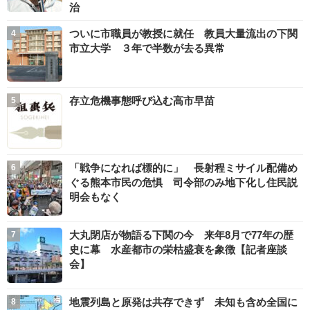
治
ついに市職員が教授に就任 教員大量流出の下関
市立大学 ３年で半数が去る異常
存立危機事態呼び込む高市早苗
「戦争になれば標的に」 長射程ミサイル配備め
ぐる熊本市民の危惧 司令部のみ地下化し住民説
明会もなく
大丸閉店が物語る下関の今 来年8月で77年の歴
史に幕 水産都市の栄枯盛衰を象徴【記者座談
会】
地震列島と原発は共存できず 未知も含め全国に