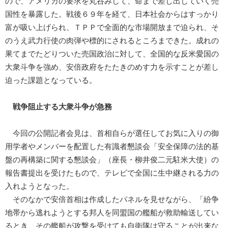
ので、アメリカの要求を丸呑みして、命まで差し出していく売
国性を暴露した。戦後６９年を経て、日本社会からはすっかり
富が吸い上げられ、ＴＰＰで全面的な市場開放まで迫られ、そ
のうえ武力行使の肉弾や標的にされるところまできた。成れの
果てまでたどりついた売国政治に対して、全国的な反米愛国の
大衆斗争を強め、安倍政府をたたきのめす力を示すことが差し
迫った課題となっている。
戦争阻止する大衆斗争が急務
今回の公開記者会見は、首相自らが選任してお気に入りの御
用学者やメンバーを配置した有識者懇談会「安全保障の法的基
盤の再構築に関する懇談会」（座長・柳井俊二元駐米大使）の
報告書提出を受けたもので、テレビで全国に生中継される力の
入れようとなった。
そのなかで安倍首相は作成したパネルを見せながら、「紛争
地帯から逃れようとする邦人を同盟国の艦船が救助輸送してい
るとき、その艦船が攻撃を受けても自衛隊は守ることが出来な