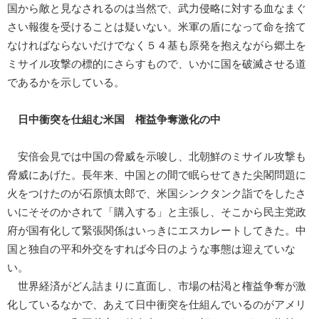
国から敵と見なされるのは当然で、武力侵略に対する血なまぐ
さい報復を受けることは疑いない。米軍の盾になって命を捨て
なければならないだけでなく５４基も原発を抱えながら郷土を
ミサイル攻撃の標的にさらすもので、いかに国を破滅させる道
であるかを示している。
日中衝突を仕組む米国 権益争奪激化の中
安倍会見では中国の脅威を示唆し、北朝鮮のミサイル攻撃も
脅威にあげた。長年来、中国との間で眠らせてきた尖閣問題に
火をつけたのが石原慎太郎で、米国シンクタンク詣でをしたさ
いにそそのかされて「購入する」と主張し、そこから民主党政
府が国有化して緊張関係はいっきにエスカレートしてきた。中
国と独自の平和外交をすれば今日のような事態は迎えていな
い。
世界経済がどん詰まりに直面し、市場の枯渇と権益争奪が激
化しているなかで、あえて日中衝突を仕組んでいるのがアメリ