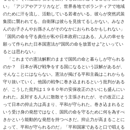
い」「アジアやアフリカなど、世界各地でボランティアで地域
のために汗を流し、活動している若者がいる。彼らが突然武装
集団に襲われても、自衛隊は彼らを見捨てるしかない。みなさ
んのお子さんやお孫さんがそのなかにおられるかもしれない」
「国民の命を守る責任が私や日本政府にはある。人人の幸せを
願って作られた日本国憲法が“国民の命を放置せよ”といってい
るとは思わない」
「これまでの憲法解釈のままで国民の命と暮らしが守られる
のか？ 日本が再び戦争をする国になるという誤解があるが、
そんなことにはならない。憲法が掲げる平和主義はこれからも
守り抜いていく。他国の戦争に巻き込まれるという批判がある
が、こうした批判は１９６０年の安保改正のさいにも盛んにい
われた。反対する人人に散散そう主張されたが、その改正によ
って日本の抑止力は高まり、平和が守られた。巻き込まれると
いう受け身の発想ではなく、国民の命を守るために何を為すべ
きかという能動的な発想を持つべきだ。抑止力が高まることに
よって、平和が守られるのだ」「平和国家であると口で唱える