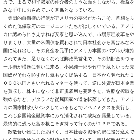
カで、まるで和平裁定の仲介者のような顔をしながら、権益を
みな手中におさめていく関係となっている。
集団的自衛権の行使がアメリカの要求だからこそ、首相をふ
くめた傀儡政府のエージェントたちがはしゃいでいる。アメリ
カに認められさえすれば安泰と思い込んで、市場原理改革をや
りまくり、大量の米国債を買わされて日本社会から富はみな米
国に流れ出し、その資金を元手にアメリカ本国のバブルが維持
されてきた。足りなくなれば郵政民営化で、その預貯金をウォ
ール街が横暴に奪いに来る。小泉純一郎や竹中平蔵といった売
国奴がそれを恥ずかし気もなく提供する。日本から奪われた１
０００兆円ともいわれるマネーを使って、逆に外資が日本企業
を買収し、株主になって非正規雇用を蔓延させ、過酷な搾取を
強めるなど、デタラメな従属国家の道を転落してきた。アメリ
カの国家財政がパンクしているもとでアベノミクスを実行し、
これも多国籍金融資本にみな消化されて破綻が露呈している。
最終的に残った富を根こそぎ持って行くのがＴＰＰである。
散散食い物にしたあげく、日本社会を戦争の渦に投げ込んで
いく売国政治との全面対決が迫られている。憲法解釈が右を向