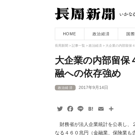
HOME
政治経済
国際
長周新聞
>
記事一覧
>
政治経済
>
大企業の内部留保
大企業の内部留保
融への依存強め
2017年9月14日
政治経済
Twitter
Facebook
Line
Hatena
Email
共
有
財務省が法人企業統計を公表し、２
なる４６０兆円（金融業、保険業も