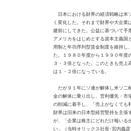
日本における財界の経済戦略は米ソ
く変化した。それまで財界や大企業
建前にしてきた。公益に基づいて手
アメリカをはじめとする資本主義国
用制と年功序列型賃金制度を維持し
た。１９８０年度から１９９０年度
３・３倍となった。このときも売上
は１・２倍になっている。
だが９１年にソ連が解体し米ソ二極
金の解体に乗り出し、営利優先・市
の削減に着手し、「売上がなくても
財界は旧来の日本型経営堅持を主張
が、「企業は株主にどれだけ報いる
い」（当時オリックス社長･宮内義