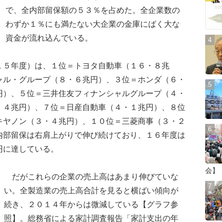
で、全内部留保額の５３％を占めた。全企業数の
わずか１％にも満たない大企業の金庫にばく大な
資金が流れ込んでいる。
５年度）は、１位＝トヨタ自動車（１６・８兆
ャル・グループ（８・６兆円）、３位＝ホンダ（６・
円）、５位＝三井住友フィナンシャルグループ（４・
・４兆円）、７位＝日産自動車（４・１兆円）、８位
キヤノン（３・４兆円）、１０位＝三菱商事（３・２
内部留保は右肩上がりで伸び続けており、１６年度は
円に達している。
会】
だがこれらの企業の売上高はあまり伸びていな
い。全製造業の売上高合計を見ると横ばい傾向が
続き、２０１４年からは微減している【グラフ参
照】。総務省による家計調査報告「家計支出の年