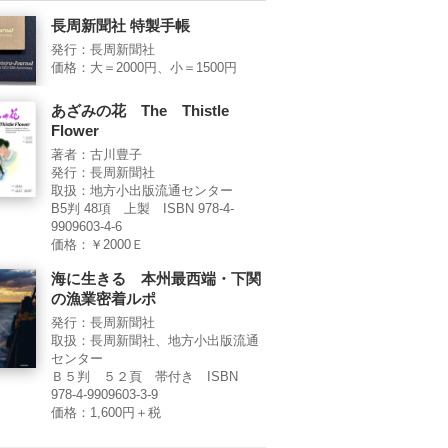
長周新聞社 特製手帳
発行：長周新聞社
価格：大＝2000円、小＝1500円
あざみの花 The Thistle
Flower
著者：古川豊子
発行：長周新聞社
取扱：地方小出版流通センター
B5判 48項 上製 ISBN 978-4-
9909603-4-6
価格：￥2000Ｅ
海に生きる 本州最西端・下関
の漁業密着ルポ
発行：長周新聞社
取扱：長周新聞社、地方小出版流通
センター
Ｂ５判 ５２頁 帯付き ISBN
978-4-9909603-3-9
価格：1,600円＋税