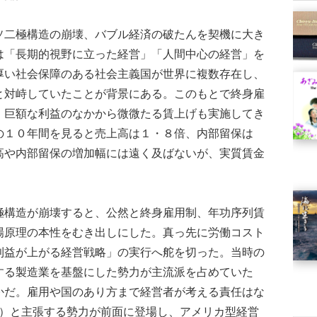
二極構造の崩壊、バブル経済の破たんを契機に大き
は「長期的視野に立った経営」「人間中心の経営」を
厚い社会保障のある社会主義国が世界に複数存在し、
と対峙していたことが背景にある。このもとで終身雇
、巨額な利益のなかから微微たる賃上げも実施してき
の１０年間を見ると売上高は１・８倍、内部留保は
高や内部留保の増加幅には遠く及ばないが、実質賃金
構造が崩壊すると、公然と終身雇用制、年功序列賃
場原理の本性をむき出しにした。真っ先に労働コスト
利益が上がる経営戦略」の実行へ舵を切った。当時の
する製造業を基盤にした勢力が主流派を占めていた
かだ。雇用や国のあり方まで経営者が考える責任はな
彦）と主張する勢力が前面に登場し、アメリカ型経営