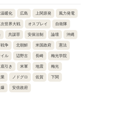
球温暖化
広島
上関原発
風力発電
二次世界大戦
オスプレイ
自衛隊
発
共謀罪
安保法制
論壇
沖縄
鮮戦争
北朝鮮
米国政府
憲法
サイル
辺野古
長崎
梅光学院
東底引き
米軍
地震
梅光
産業
ノドグロ
佐賀
下関
水爆
安倍政府