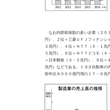
なお内部留保額の多い企業（２０１
円）、２位＝三菱ＵＦＪフィナンシ
２兆円）、４位＝ＮＴＴ（５・１兆
５兆円）、６位＝ＮＴＴドコモ（４
＝日本郵政（３・５兆円）、９位＝
兆円）などである。トヨタ自動車の
前年比８０００億円増の１７・６兆