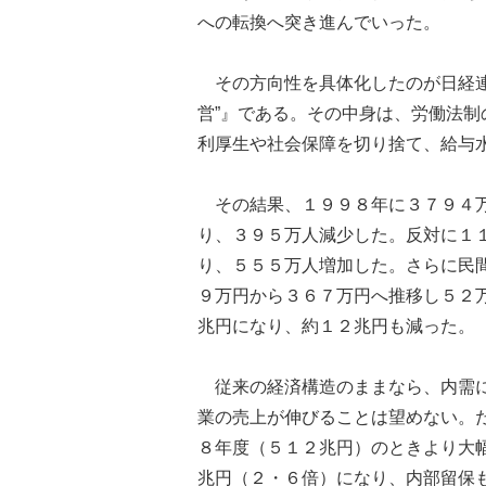
への転換へ突き進んでいった。
その方向性を具体化したのが日経連
営”』である。その中身は、労働法
利厚生や社会保障を切り捨て、給与
その結果、１９９８年に３７９４万
り、３９５万人減少した。反対に１
り、５５５万人増加した。さらに民
９万円から３６７万円へ推移し５２
兆円になり、約１２兆円も減った。
従来の経済構造のままなら、内需に
業の売上が伸びることは望めない。
８年度（５１２兆円）のときより大
兆円（２・６倍）になり、内部留保