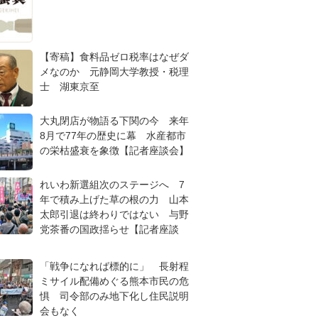
【寄稿】食料品ゼロ税率はなぜダ
メなのか 元静岡大学教授・税理
士 湖東京至
大丸閉店が物語る下関の今 来年
8月で77年の歴史に幕 水産都市
の栄枯盛衰を象徴【記者座談会】
れいわ新選組次のステージへ 7
年で積み上げた草の根の力 山本
太郎引退は終わりではない 与野
党茶番の国政揺らせ【記者座談
「戦争になれば標的に」 長射程
ミサイル配備めぐる熊本市民の危
惧 司令部のみ地下化し住民説明
会もなく