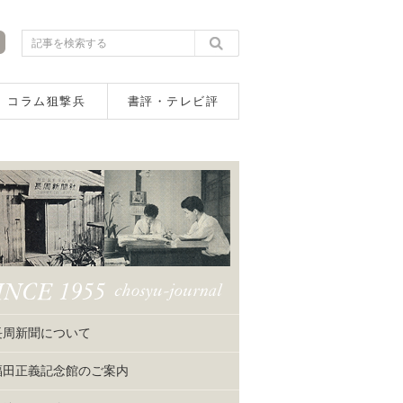
コラム狙撃兵
書評・テレビ評
長周新聞について
福田正義記念館のご案内