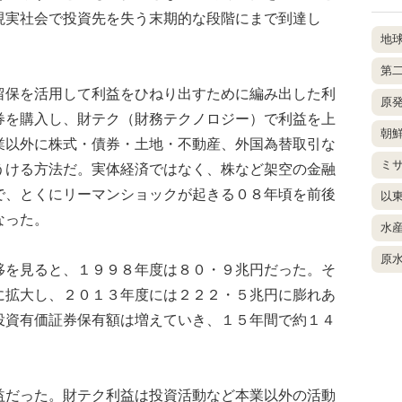
現実社会で投資先を失う末期的な段階にまで到達し
地
第
保を活用して利益をひねり出すために編み出した利
原
券を購入し、財テク（財務テクノロジー）で利益を上
朝
業以外に株式・債券・土地・不動産、外国為替取引な
ミ
うける方法だ。実体経済ではなく、株など架空の金融
で、とくにリーマンショックが起きる０８年頃を前後
以
なった。
水
原
を見ると、１９９８年度は８０・９兆円だった。そ
に拡大し、２０１３年度には２２２・５兆円に膨れあ
投資有価証券保有額は増えていき、１５年間で約１４
だった。財テク利益は投資活動など本業以外の活動