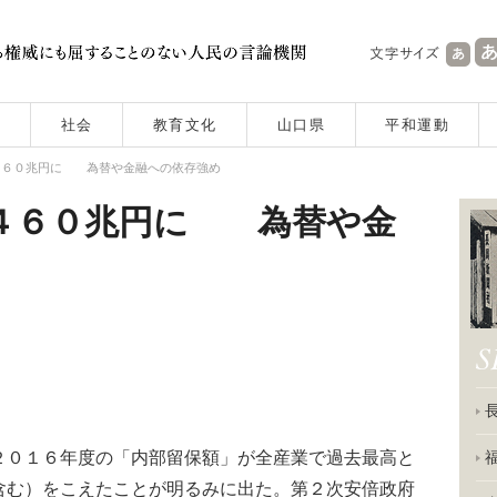
社会
教育文化
山口県
平和運動
４６０兆円に 為替や金融への依存強め
４６０兆円に 為替や金
０１６年度の「内部留保額」が全産業で過去最高と
含む）をこえたことが明るみに出た。第２次安倍政府