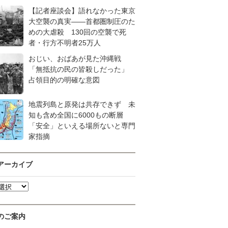
【記者座談会】語れなかった東京
大空襲の真実――首都圏制圧のた
めの大虐殺 130回の空襲で死
者・行方不明者25万人
おじい、おばあが見た沖縄戦
「無抵抗の民の皆殺しだった」
占領目的の明確な意図
地震列島と原発は共存できず 未
知も含め全国に6000もの断層
「安全」といえる場所ないと専門
家指摘
アーカイブ
のご案内