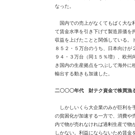
なった。
国内での売上がなくてもばく大な利
て賃金水準を引き下げて製造原価を
収益を上げたことと関係している。
８５２・５万台のうち、日本向けが
９４・３万台（同１５％増）、欧州
き国内の生産拠点をつぶして海外に
輸出する動きも加速した。
二〇〇〇年代 財テク資金で株買漁
しかしいくら大企業のみが巨利を手
の貧困化が加速する一方で、消費や
内で物が売れなければ過剰生産で物
しかない。利益にならないため賃金