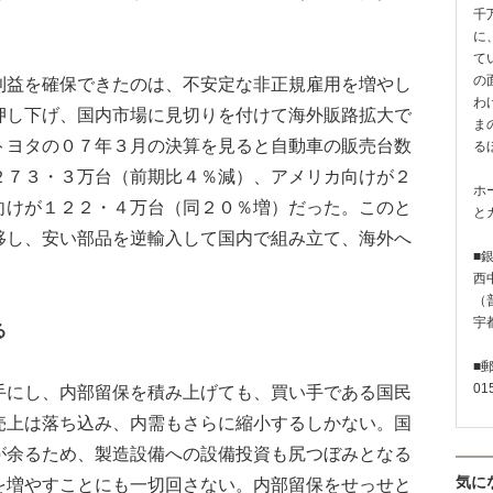
千
に
て
の
益を確保できたのは、不安定な非正規雇用を増やし
わ
押し下げ、国内市場に見切りを付けて海外販路拡大で
ま
トヨタの０７年３月の決算を見ると自動車の販売台数
る
２７３・３万台（前期比４％減）、アメリカ向けが２
ホ
向けが１２２・４万台（同２０％増）だった。このと
と
移し、安い部品を逆輸入して国内で組み立て、海外へ
■
西
（普
宇
る
■
01
にし、内部留保を積み上げても、買い手である国民
売上は落ち込み、内需もさらに縮小するしかない。国
が余るため、製造設備への設備投資も尻つぼみとなる
気に
を増やすことにも一切回さない。内部留保をせっせと