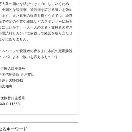
万大衆の願いを結びつけて力にしていくため
、全国的な読者網、通信網を広げる努力を強め
います。また真実の報道を貫くうえでは、経営
面で特定の企業や組織などのスポンサーに頼る
けにはいかず、一人一人の読者・支持者の皆さ
の購読料とカンパに依拠して経営を成り立たせ
ほかはありません。
ームページの愛読者の皆さまに本紙の定期購読
カンパによるご協力を訴えるものです。
銀行振込口座番号
中国信用金庫 唐戸支店
通）0334342
都宮知恵
郵便振替口座番号
540-0-11658
なるキーワード