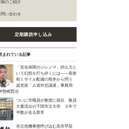
書籍のご紹介
お問い合わせ
定期購読申し込み
読まれている記事
「安全保障のジレンマ」抑止力と
いう幻想を打ち砕くには――長射
程ミサイル配備の熊本から問う
超党派「人道外交議連」事務局
伊勢崎賢治
ついに市職員が教授に就任 教員
大量流出の下関市立大学 ３年で
半数が去る異常
存立危機事態呼び込む高市早苗