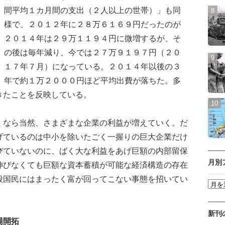
間平均１カ月間の支出（２人以上の世帯）」も同
様で、２０１２年に２８万６１６９円だったのが
２０１４年は２９万１１９４円に微増するが、そ
の後は毎年減り、今では２７万９１９７円（２０
１７年７月）になっている。２０１４年以後の３
年で約１万２０００円ほど平均出費が落ちた。多
きたことを反映している。
なら当然、さまざまな企業の利益が増えていく。だ
げているのは中小を除いたごく一握りの巨大企業だけ
びていないのに、ばく大な利益をあげ巨額の内部留保
月別
伸びなくても巨額な資本蓄積が可能な経済構造の存在
般国民にはまったく富が回ってこない事態を招いてい
新刊
場開拓