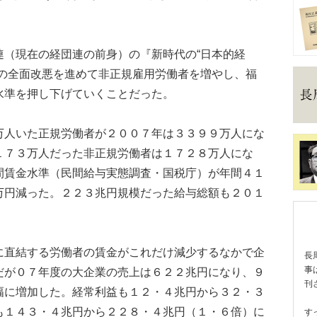
（現在の経団連の前身）の『新時代の“日本的経
制の全面改悪を進めて非正規雇用労働者を増やし、福
水準を押し下げていくことだった。
人いた正規労働者が２００７年は３３９９万人にな
１７３万人だった非正規労働者は１７２８万人にな
間賃金水準（民間給与実態調査・国税庁）が年間４１
万円減った。２２３兆円規模だった給与総額も２０１
直結する労働者の賃金がこれだけ減少するなかで企
長
事
だが０７年度の大企業の売上は６２２兆円になり、９
刊
幅に増加した。経常利益も１２・４兆円から３２・３
も１４３・４兆円から２２８・４兆円（１・６倍）に
す