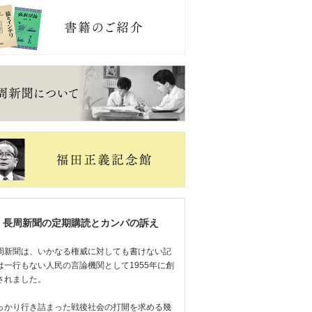
長周新聞の定期購読とカンパの訴え
周新聞は、いかなる権威に対しても書けない記
は一行もない人民の言論機関として1955年に創
されました。
っかり行き詰まった戦後社会の打開を求める幾