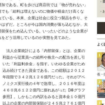
増加である。町を歩けば商店街では「物が売れない」
庭でも「給料は増えないのに物価や税金だけ高くな
れている。本来、企業は社会に役立つ製品を作り、そ
いはずだ。ところが今は国内消費が落ち込むなか、大
部留保をため込んでいる。いったいどのような企業が
れをどう活用しているのか実態を見てみた。
よく
法人企業統計による「内部留保」とは、企業の
利益から従業員への給料や株主への配当を差し引
いた「利益剰余金」を指す。いわゆる企業がため
込み続けてきた資金である。この総額は２０１２
長・
年段階で３４２兆１２６億円だった。それがアベ
ノミクス実行後の４年で急増し、２０１６年度は
４６０兆６１２２億円に膨れあがった【棒グラフ
参照】。しかもこの内訳をみると資本金１０億円
以上の企業の内部留保額が２４５兆２７６１億円