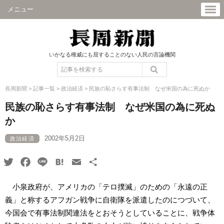
メニュー
いかなる権威にも屈することのない人民の言論機関
長周新聞
>
記事一覧
>
政治経済
>
民族の恥さらす有事法制 なぜ米国の為に死ぬか
民族の恥さらす有事法制 なぜ米国の為に死ぬ
か
2002年5月2日
政治経済
Twitter
Facebook
Line
Hatena
Email
共
有
小泉政府が、アメリカの「テロ撲滅」のための「永遠の正
義」と称するアフガン戦争に自衛隊を派遣したのにつづいて、
今国会で有事法制関連法をとおそうとしていることに、戦争体