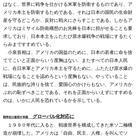
はなく、世界に戦争を仕かける米軍を防衛するものであり、ア
メリカ本土を防衛するためである。それは日本の国民の生命財
産を守るどころか、反対に戦火にさらすことである。しかもア
メリカはミサイル防衛構想のお先棒を日本に担がせることも要
求しており、日本本土をふたたび原水爆戦争の戦場にするたく
らみまですすめている。
小泉首相は、アメリカの国益のために、日本の若者に命を捨
ててこいと正面からいう度胸はない。またすべての日本人民
に、在日米軍とアメリカ本土を守るために、ふたたび原水爆の
戦場になることを認めろという度胸もない。やっていること
は、民族的な誇りを捨て、愛国心のかけらもない、アメリカか
ぶれの恥ずべきことである。それを正面からいえずにすすめる
のは、いかに人民を恐れているかを示している。
グローバル化対応に
戦争狂の姿現す米国
１９９０年代に入ると、戦後世界を構成してきた米ソ二極構
造が崩壊した。アメリカは「自由、民主、人権」を叫んでソ