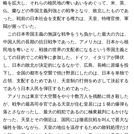
略を拡大し、それらの植民地の奪いあいをめぐって、米、英、
仏、蘭などの帝国主義列強との戦争となり、敗北したものであ
った。戦前の日本社会を支配する権力は、天皇、特権官僚、軍
閥が握っていた。
この日本帝国主義の無謀な戦争をうち負かした最大の力は、
中国人民の長期の抗日戦争であった。アメリカは、日本から植
民地を奪いとり、戦後の世界の支配者になるという帝国主義と
しての目的でこの戦争に参加した。ドイツ、イタリアが降伏
し、日本の敗北が決定的になるなかで、広島、長崎に原爆を投
下し、全国の都市を空襲で焼け野原にしたのは、日本を単独で
占領、支配するためであり、天皇制の打倒をめざして決起する
であろう日本人民を弾圧するためであった。
アメリカは東京で大空襲をやり十数万人を残酷に焼き殺した
が、戦争の最高司令官である天皇が住む皇居には１発の爆弾も
落とさなかったし、最大の戦犯であるのに極東裁判にもかけな
かった。天皇とその側近は、国民には徹底抗戦を叫んで甚大な
犠牲を強いながら、天皇の地位を温存するための敗戦処理だけ