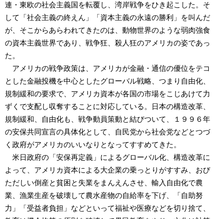
連・東欧の社会主義国を転覆し、湾岸戦争をひき起こした。そ
して「社会主義の終えん」「資本主義の永遠の勝利」を叫んだ
が、そこからあらわれてきたのは、動物世界のような弱肉強食
の資本主義世界であり、戦争狂、殺人狂のアメリカの姿であっ
た。
アメリカの戦争政策は、アメリカが金融・通信の優位をテコ
とした金融投機を中心としたグローバル戦略、つまり自由化、
規制緩和の要求で、アメリカ資本が各国の市場をこじあけて力
ずくで支配し収奪することに対応している。日本の構造改革、
規制緩和、自由化も、戦争動員策動と結びついて、１９９６年
の安保共同宣言の具体化として、自民党から社会党などとつづ
く政府がアメリカのいいなりとなってすすめてきた。
米日政府の「安保再定義」によるグローバル化、構造改革に
よって、アメリカ資本による大企業の乗っとりがすすみ、おび
ただしい倒産と貧困と失業をまんえんさせ、輸入自由化で農
業、漁業生産を破壊して農水産物の自給率を下げ、「自助努
力」「受益者負担」などといって福祉や医療などを切り捨て、