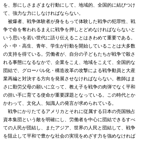
を、形にしさまざまな行動にして、地域的、全国的に結びつけ
て、強力な力にしなければならない。
被爆者、戦争体験者が身をもって体験した戦争の犯罪性、戦
争で命を奪われるまえに戦争を押しとどめなければならないと
いう思いを若い世代に語り伝えることはきわめて重要である。
小・中・高生、青年、学生が行動を開始していることは大多数
の支持を得ている。労働者が、自分の子どもたちが戦争で殺さ
れる事態になるなかで、企業をこえ、地域をこえて、全国的な
団結で、グローバル化・構造改革の攻撃による戦争動員と大産
業再編と対決する方向を発展させなければならない。教師はま
さに勤労父母の願いに立って、教え子を戦争の肉弾でなく平和
の担い手に育てる使命が重要課題となっている。この時代とか
かわって、文化人、知識人の発言が求められている。
戦争にかりたてるアメリカとそれに従属する日本の売国独占
資本集団という敵を明確にし、労働者を中心に団結できるすべ
ての人民が団結し、またアジア、世界の人民と団結して、戦争
を阻止して平和で豊かな社会の実現をめざす力を強めなければ