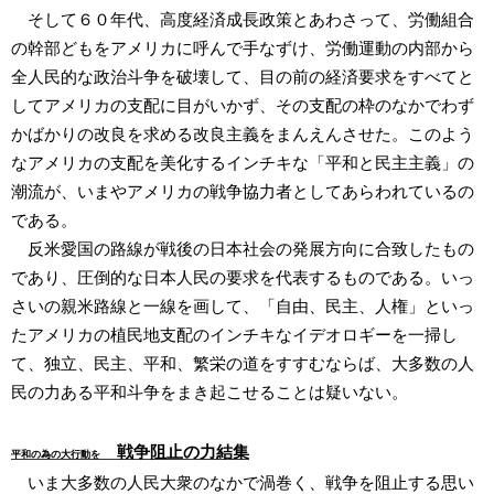
そして６０年代、高度経済成長政策とあわさって、労働組合
の幹部どもをアメリカに呼んで手なずけ、労働運動の内部から
全人民的な政治斗争を破壊して、目の前の経済要求をすべてと
してアメリカの支配に目がいかず、その支配の枠のなかでわず
かばかりの改良を求める改良主義をまんえんさせた。このよう
なアメリカの支配を美化するインチキな「平和と民主主義」の
潮流が、いまやアメリカの戦争協力者としてあらわれているの
である。
反米愛国の路線が戦後の日本社会の発展方向に合致したもの
であり、圧倒的な日本人民の要求を代表するものである。いっ
さいの親米路線と一線を画して、「自由、民主、人権」といっ
たアメリカの植民地支配のインチキなイデオロギーを一掃し
て、独立、民主、平和、繁栄の道をすすむならば、大多数の人
民の力ある平和斗争をまき起こせることは疑いない。
戦争阻止の力結集
平和の為の大行動を
いま大多数の人民大衆のなかで渦巻く、戦争を阻止する思い