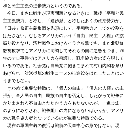
和と民主主義の進歩勢力というのである。
今日、まさに戦争が現実問題となるときに、戦後「平和と民
主主義勢力」と称し、「進歩派」と称した多くの政治勢力が、
「日共」修正主義集団を先頭にして、平和勢力としての役割を
はたさない。むしろアメリカのいう「自由、民主、人権」の旗
振り役となり、湾岸戦争におけるイラク攻撃でも、また北朝鮮
敵視攻撃でもアメリカに同調してそれらの国に悪態をつき、昨
年のテロ事件ではアメリカを擁護し、戦争協力者の姿を現して
いるのである。社会党は自民党に抱きこまれて村山内閣を祭り
あげられ、対米従属の戦争コースの推進役をはたしたことはい
うまでもない。
きわめて重要な特徴は、「個人の自由」「個人の人権」の主
張が、全人民の自由、民族の自由を否定し、したがって戦争に
かり出される不自由とたたかう力をもたないのが、「進歩派」
のようにみなされ、戦争阻止の力にならないばかりか、アメリ
カの戦争協力者となっているのが重要な特徴である。
現在の軍国主義の復活は戦前の天皇中心の形ではない。現