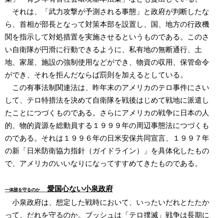
それは、「武力攻撃が予測される事態」と政府が判断したな
ら、首相が部長となって対策本部を設置し、国、地方の行政機
関を指示して対処措置を実施させるというものである。このさ
い自衛隊が円滑に行動できるように、私有地の無断通行、土
地、家屋、施設の強制使用などができ、物資の収用、保管命令
ができ、それを拒んだならば罰則を加えるとしている。
この有事法制関連法は、昨年末のアメリカのテロ事件にさい
して、テロ特措法を決めて自衛隊を戦後はじめて戦地に派遣し
たことにつづくものである。さらにアメリカの戦争に日本の人
的、物的資源を総動員する１９９９年の周辺事態法につづくも
のである。それは１９９６年の日米安保共同宣言、１９９７年
の新「日米防衛協力指針（ガイドライン）」を具体化したもの
で、アメリカのいいなりになってすすめてきたものである。
愛国心ない小泉政府
一体誰を守るのか
小泉政府は、想定した戦時において、いったいだれとたたか
って、だれを守るのか。ブッシュは「テロ撲滅」戦争は長期に