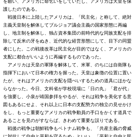
を願い、アメリカに命乞いをしていたし、アメリカは天皇を保
護したのである。
戦後日本に上陸したアメリカは、「民主化」と称して、絶対
主義天皇制を解体してブルジョア議会主義の国家形態に再編
し、地主制を解体し、独占資本集団の前時代的な同族支配を排
除して反米の牙をぬき、近代的な経営形態にして、目下の同盟
者にした。この戦後改革は民主化が目的ではなく、アメリカの
支配に都合がいいように再編するものであった。
アメリカは天皇の軍隊を解体して、米軍、のちには自衛隊も
指揮下において日本の権力を握った。天皇は象徴の位置に置い
たが、それはアメリカの支配を隠ぺいするための道具にほかな
らなかった。今日、文科省が学校現場に「日の丸」「君が代」
を強要し、小泉が靖国参拝をやるが、それは戦争を美化する意
図もあるにせよ、それ以上に日本の支配勢力の独立の見せかけ
をし、もっと重要なアメリカの戦争動員の手口をかくす道具で
あることを見のがすならば、きわめて重要な誤りである。
戦後の戦争は朝鮮戦争もベトナム戦争も、「共産主義の脅威
に対抗して自由と平和を守るため」といい、「平和と自由と民