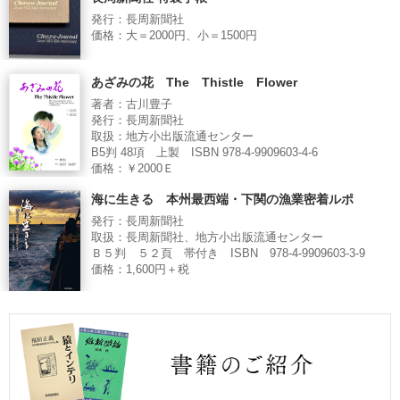
発行：長周新聞社
価格：大＝2000円、小＝1500円
あざみの花 The Thistle Flower
著者：古川豊子
発行：長周新聞社
取扱：地方小出版流通センター
B5判 48項 上製 ISBN 978-4-9909603-4-6
価格：￥2000Ｅ
海に生きる 本州最西端・下関の漁業密着ルポ
発行：長周新聞社
取扱：長周新聞社、地方小出版流通センター
Ｂ５判 ５２頁 帯付き ISBN 978-4-9909603-3-9
価格：1,600円＋税