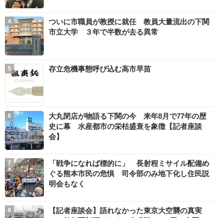
ついに市職員が教授に就任 教員大量流出の下関
市立大学 ３年で半数が去る異常
存立危機事態呼び込む高市早苗
大丸閉店が物語る下関の今 来年8月で77年の歴
史に幕 水産都市の栄枯盛衰を象徴【記者座談
会】
「戦争になれば標的に」 長射程ミサイル配備め
ぐる熊本市民の危惧 司令部のみ地下化し住民説
明会もなく
【記者座談会】語れなかった東京大空襲の真実