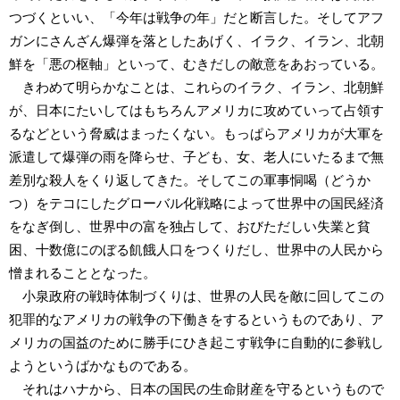
つづくといい、「今年は戦争の年」だと断言した。そしてアフ
ガンにさんざん爆弾を落としたあげく、イラク、イラン、北朝
鮮を「悪の枢軸」といって、むきだしの敵意をあおっている。
きわめて明らかなことは、これらのイラク、イラン、北朝鮮
が、日本にたいしてはもちろんアメリカに攻めていって占領す
るなどという脅威はまったくない。もっぱらアメリカが大軍を
派遣して爆弾の雨を降らせ、子ども、女、老人にいたるまで無
差別な殺人をくり返してきた。そしてこの軍事恫喝（どうか
つ）をテコにしたグローバル化戦略によって世界中の国民経済
をなぎ倒し、世界中の富を独占して、おびただしい失業と貧
困、十数億にのぼる飢餓人口をつくりだし、世界中の人民から
憎まれることとなった。
小泉政府の戦時体制づくりは、世界の人民を敵に回してこの
犯罪的なアメリカの戦争の下働きをするというものであり、ア
メリカの国益のために勝手にひき起こす戦争に自動的に参戦し
ようというばかなものである。
それはハナから、日本の国民の生命財産を守るというもので