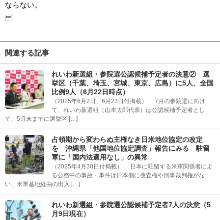
ならない。
関連する記事
れいわ新選組・参院選公認候補予定者の決意② 選
挙区（千葉、埼玉、宮城、東京、広島）に5人、全国
比例9人（6月22日時点）
（2025年6月2日、6月23日付掲載） 7月の参院選に向け
て、れいわ新選組（山本太郎代表）は公認候補予定者とし
て、5月末までに選挙区 […]
占領期から変わらぬ主権なき日米地位協定の改定
を 沖縄県「他国地位協定調査」報告にみる 駐留
軍に「国内法適用なし」の異常
（2025年4月30日付掲載） 日本に駐留する米軍関係者によ
る公務中の事故・事件は日本側に捜査権や刑事裁判権がな
い、米軍基地経由の出入 […]
れいわ新選組・参院選公認候補予定者7人の決意（5
月9日現在）