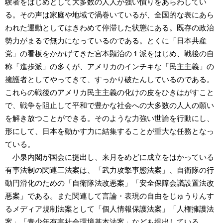
験者をはじめとして大多数の人人が強い憤りをあらわしてい
る。その声は家庭や地域で渦巻いているが、全国的な表にあら
われた運動としてはきわめて停滞した状態にある。既存の政治
勢力がまるで無力になっているのである。とくに「日本共産
党」の看板をかかげてきた宮本顕治の１派をはじめ、戦後の自
称「進歩派」の多くが、アメリカのインチキな「民主主義」の
擁護者としてやってきて、すっかり破たんしているのである。
これらの戦後のアメリカ民主主義の化けの皮をひきはがすこと
で、戦争を阻止して平和で豊かな社会への大多数の人人の願い
を解き放つことができる。そのような力強い世論を行動にし、
形にして、日本を動かす力に結集することが重大な任務となっ
ている。
小泉内閣が国会に提出し、来月をめどに成立をはかっている
有事法制の関連三法案は、「武力攻撃事態法案」、自衛隊の行
動円滑化のための「自衛隊法改悪案」「安全保障会議設置法改
悪案」である。また関連して言論・表現の自由をじゅうりんす
るメディア規制法案として「個人情報保護法案」「人権擁護法
案」「青少年有害社会環境基本法案」なども提出している。