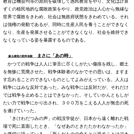
教育は機会均等の原則を破壊して愚民教育をやり、文化は計算
ずくの植民地的な腐敗政策をやり、政党政治は人心から無縁な
世界で腐敗をきわめ、社会は無政府状態をきわめている。それ
は強権の発動であるが、同時に生産人民を養うことができなく
なり、生産を発展させることができなくなり、社会を維持でき
なくなっている姿を暴露するものである。
まさに「あの時」
蘇る痛恨の戦争体験
かつての戦争は人人に筆舌に尽くしがたい傷痕を残し、郷土
を無惨に荒廃させた。戦争体験者のなかでその思いは、ますま
す忘れることのできないものとしてよみがえっている。人人は
戦争にはみな反対であった。みな戦争には反対だが、それだけ
では戦争を止めることはできなかった。そしていかんともしが
たい力で戦争にかり出され、３００万をこえる人人が無念の死
を遂げていった。
「きけわだつみの声」の戦没学徒が、日本から遠く離れた戦
場で死に直面したとき、「なぜあのときたたかわなかったか」
と痛切に語っている。「死んだものの命をとり返すことはでき