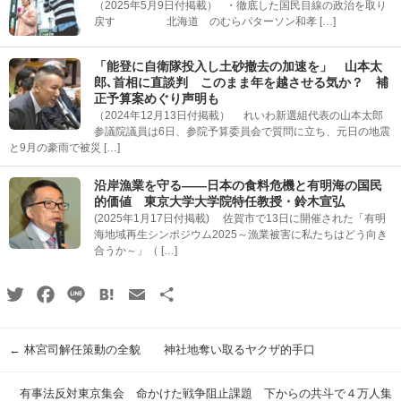
（2025年5月9日付掲載） ・徹底した国民目線の政治を取り
戻す 北海道 のむらパターソン和孝 […]
「能登に自衛隊投入し土砂撤去の加速を」 山本太
郎､首相に直談判 このまま年を越させる気か？ 補
正予算案めぐり声明も
（2024年12月13日付掲載） れいわ新選組代表の山本太郎
参議院議員は6日、参院予算委員会で質問に立ち、元日の地震
と9月の豪雨で被災 […]
沿岸漁業を守る――日本の食料危機と有明海の国民
的価値 東京大学大学院特任教授・鈴木宣弘
(2025年1月17日付掲載) 佐賀市で13日に開催された「有明
海地域再生シンポジウム2025～漁業被害に私たちはどう向き
合うか～」（ […]
Twitter
Facebook
Line
Hatena
Email
共
有
←
林宮司解任策動の全貌 神社地奪い取るヤクザ的手口
有事法反対東京集会 命かけた戦争阻止課題 下からの共斗で４万人集