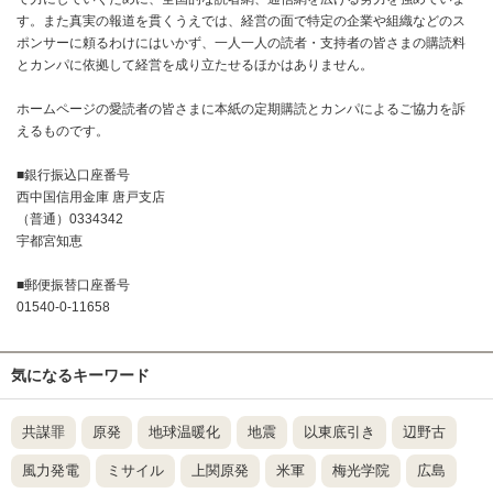
す。また真実の報道を貫くうえでは、経営の面で特定の企業や組織などのス
ポンサーに頼るわけにはいかず、一人一人の読者・支持者の皆さまの購読料
とカンパに依拠して経営を成り立たせるほかはありません。
ホームページの愛読者の皆さまに本紙の定期購読とカンパによるご協力を訴
えるものです。
■銀行振込口座番号
西中国信用金庫 唐戸支店
（普通）0334342
宇都宮知恵
■郵便振替口座番号
01540-0-11658
気になるキーワード
共謀罪
原発
地球温暖化
地震
以東底引き
辺野古
風力発電
ミサイル
上関原発
米軍
梅光学院
広島