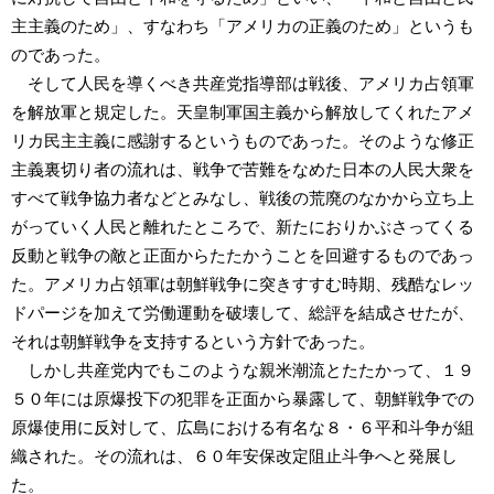
主主義のため」、すなわち「アメリカの正義のため」というも
のであった。
そして人民を導くべき共産党指導部は戦後、アメリカ占領軍
を解放軍と規定した。天皇制軍国主義から解放してくれたアメ
リカ民主主義に感謝するというものであった。そのような修正
主義裏切り者の流れは、戦争で苦難をなめた日本の人民大衆を
すべて戦争協力者などとみなし、戦後の荒廃のなかから立ち上
がっていく人民と離れたところで、新たにおりかぶさってくる
反動と戦争の敵と正面からたたかうことを回避するものであっ
た。アメリカ占領軍は朝鮮戦争に突きすすむ時期、残酷なレッ
ドパージを加えて労働運動を破壊して、総評を結成させたが、
それは朝鮮戦争を支持するという方針であった。
しかし共産党内でもこのような親米潮流とたたかって、１９
５０年には原爆投下の犯罪を正面から暴露して、朝鮮戦争での
原爆使用に反対して、広島における有名な８・６平和斗争が組
織された。その流れは、６０年安保改定阻止斗争へと発展し
た。