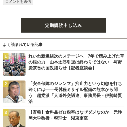
定期購読申し込み
よく読まれている記事
れいわ新選組次のステージへ 7年で積み上げた草
の根の力 山本太郎引退は終わりではない 与野
党茶番の国政揺らせ【記者座談会】
「安全保障のジレンマ」抑止力という幻想を打ち
砕くには――長射程ミサイル配備の熊本から問
う 超党派「人道外交議連」事務局長・伊勢崎賢
治
【寄稿】食料品ゼロ税率はなぜダメなのか 元静
岡大学教授・税理士 湖東京至