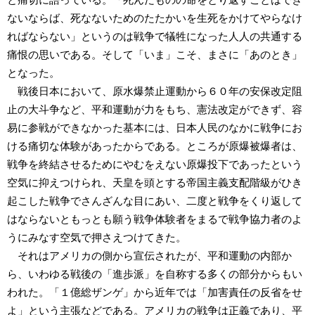
ないならば、死なないためのたたかいを生死をかけてやらなけ
ればならない」というのは戦争で犠牲になった人人の共通する
痛恨の思いである。そして「いま」こそ、まさに「あのとき」
となった。
戦後日本において、原水爆禁止運動から６０年の安保改定阻
止の大斗争など、平和運動が力をもち、憲法改定ができず、容
易に参戦ができなかった基本には、日本人民のなかに戦争にお
ける痛切な体験があったからである。ところが原爆被爆者は、
戦争を終結させるためにやむをえない原爆投下であったという
空気に抑えつけられ、天皇を頭とする帝国主義支配階級がひき
起こした戦争でさんざんな目にあい、二度と戦争をくり返して
はならないともっとも願う戦争体験者をまるで戦争協力者のよ
うにみなす空気で押さえつけてきた。
それはアメリカの側から宣伝されたが、平和運動の内部か
ら、いわゆる戦後の「進歩派」を自称する多くの部分からもい
われた。「１億総ザンゲ」から近年では「加害責任の反省をせ
よ」という主張などである。アメリカの戦争は正義であり、平