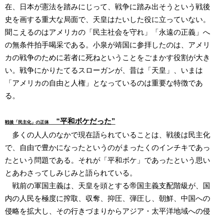
在、日本が憲法を踏みにじって、戦争に踏み出そうという戦後
史を画する重大な局面で、天皇はたいした役に立っていない。
聞こえるのはアメリカの「民主社会を守れ」「永遠の正義」へ
の無条件拍手喝采である。小泉が靖国に参拝したのは、アメリ
カの戦争のために若者に死ねということをごまかす役割が大き
い。戦争にかりたてるスローガンが、昔は「天皇」、いまは
「アメリカの自由と人権」となっているのは重要な特徴であ
る。
“平和ボケだった”
戦後「民主化」の正体
多くの人人のなかで現在語られていることは、戦後は民主化
で、自由で豊かになったというのがまったくのインチキであっ
たという問題である。それが「平和ボケ」であったという思い
とあわさってしみじみと語られている。
戦前の軍国主義は、天皇を頭とする帝国主義支配階級が、国
内の人民を極度に搾取、収奪、抑圧、弾圧し、朝鮮、中国への
侵略を拡大し、その行きづまりからアジア・太平洋地域への侵