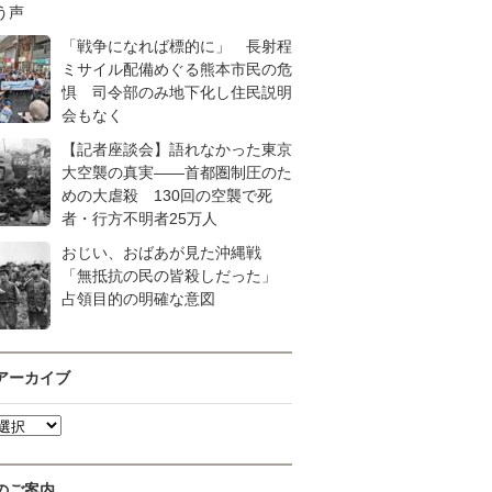
う声
「戦争になれば標的に」 長射程
ミサイル配備めぐる熊本市民の危
惧 司令部のみ地下化し住民説明
会もなく
【記者座談会】語れなかった東京
大空襲の真実――首都圏制圧のた
めの大虐殺 130回の空襲で死
者・行方不明者25万人
おじい、おばあが見た沖縄戦
「無抵抗の民の皆殺しだった」
占領目的の明確な意図
アーカイブ
のご案内