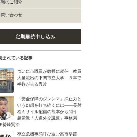
書籍のご紹介
お問い合わせ
定期購読申し込み
読まれている記事
ついに市職員が教授に就任 教員
大量流出の下関市立大学 ３年で
半数が去る異常
「安全保障のジレンマ」抑止力と
いう幻想を打ち砕くには――長射
程ミサイル配備の熊本から問う
超党派「人道外交議連」事務局
伊勢崎賢治
存立危機事態呼び込む高市早苗