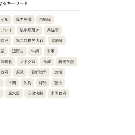
なるキーワード
サイル
風力発電
自衛隊
スプレイ
以東底引き
共謀罪
関原発
第二次世界大戦
北朝鮮
産業
辺野古
沖縄
米軍
球温暖化
ノドグロ
長崎
梅光学院
倍政府
原発
朝鮮戦争
論壇
島
下関
佐賀
梅光
憲法
震
原水爆
安保法制
米国政府