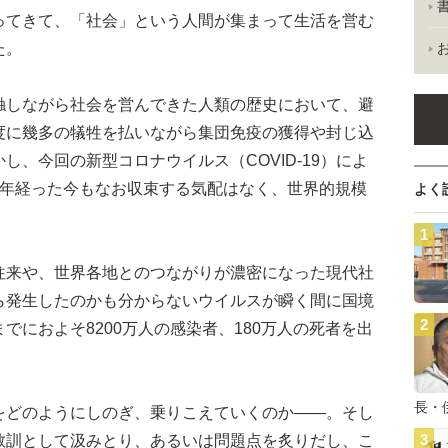
てきて、「社会」という人間が集まって生活を営む
た。
しながら社会を営んできた人類の歴史において、避
度に幾多の犠牲を払いながら集団免疫の獲得や封じ込
、今回の新型コロナウイルス（COVID-19）によ
1年経った今もなお収束する気配はなく、世界的規模
よく
来や、世界各地とのつながりが濃密になった現代社
ら発生したのかも分からないウイルスが瞬く間に国境
でにおよそ8200万人の感染者、180万人の死者を出
長・
どのようにしのぎ、乗りこえていくのか――。そし
教訓として汲みとり、あるいは問題点を炙りだし、こ