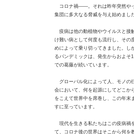
コロナ禍――。それは昨年突然やっ
集団に多大なる脅威を与え始めまし
疫病は他の動植物やウイルスと接触
け難い病として何度も流行し、その
めによって乗り切ってきました。しかし
るパンデミックは、発生からおよそ
での葛藤が続いています。
グローバル化によって人、モノの往
会において、何を起源にしてどこか
をこえて世界中を席巻し、この年末ま
すに至っています。
現代を生きる私たちはこの疫病禍を
て、コロナ後の世界はそこから何を