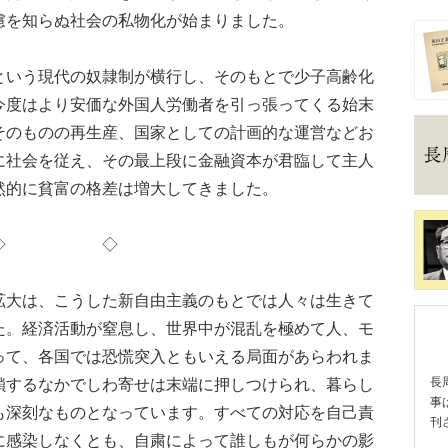
慮を知らぬ社会の私物化が始まりました。
いう現代の奴隷制が横行し、そのもとで少子高齢化
今度はより安価な外国人労働者を引っ張ってくる始末
そのものの再生産、国家としての計画的な運営などお
に社会を従え、その最上段に金融資本が君臨して主人
然的に貧富の格差は増大してきました。
◇ ◇
大は、こうした新自由主義のもとでは人々は生きて
た。経済活動が窒息し、世界中が混乱を極めて人、モ
って、各国では恐慌突入ともいえる局面があらわれま
鎖するなかでしわ寄せは末端に押しつけられ、暮らし
長
事
も深刻なものとなっています。すべての対応を自己責
刊
に感染しなくとも、自粛によって誰しもが何らかの影