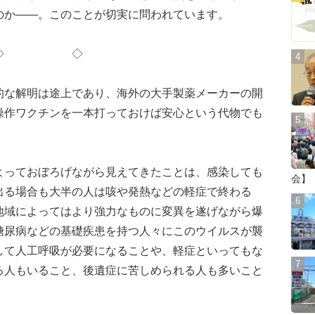
のか――。このことが切実に問われています。
◇ ◇
な解明は途上であり、海外の大手製薬メーカーの開
操作ワクチンを一本打っておけば安心という代物でも
っておぼろげながら見えてきたことは、感染しても
会】
出る場合も大半の人は咳や発熱などの軽症で終わる
地域によってはより強力なものに変異を遂げながら爆
糖尿病などの基礎疾患を持つ人々にこのウイルスが襲
して人工呼吸が必要になることや、軽症といってもな
る人もいること、後遺症に苦しめられる人も多いこと