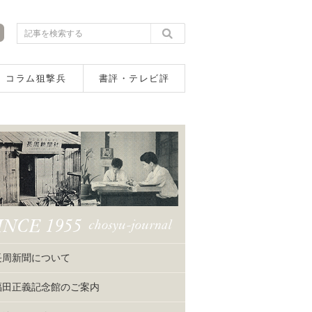
コラム狙撃兵
書評・テレビ評
長周新聞について
福田正義記念館のご案内