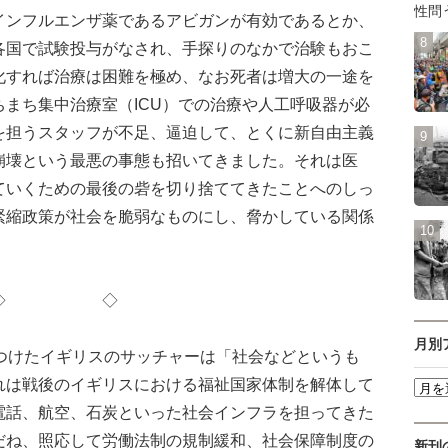
性問
ンフルエンザ薬であるアビガンが有効であるとか、
各国で試験投与がなされ、手探りのなかで治験もおこ
化すれば治療は困難を極め、なお死者は増大の一途を
まち集中治療室（ICU）での治療や人工呼吸器が必
を担うスタッフが不足、逼迫して、とくに新自由主義
崩壊という最悪の事態も招いてきました。それは医
ていくための最後の砦を切り捨ててきたことへのしっ
緊縮政策が社会を脆弱なものにし、脅かしている関係
◇ ◇
月別
つけたイギリスのサッチャーは「社会などというも
れは戦後のイギリスにおける福祉国家体制を解体して
電話、航空、石炭といった社会インフラを担ってきた
だね、照応して労働法制の規制緩和、社会保障制度の
新刊