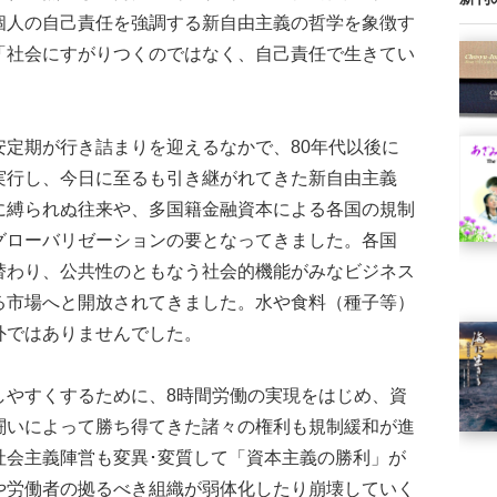
個人の自己責任を強調する新自由主義の哲学を象徴す
「社会にすがりつくのではなく、自己責任で生きてい
定期が行き詰まりを迎えるなかで、80年代以後に
実行し、今日に至るも引き継がれてきた新自由主義
に縛られぬ往来や、多国籍金融資本による各国の規制
グローバリゼーションの要となってきました。各国
替わり、公共性のともなう社会的機能がみなビジネス
る市場へと開放されてきました。水や食料（種子等）
外ではありませんでした。
やすくするために、8時間労働の実現をはじめ、資
闘いによって勝ち得てきた諸々の権利も規制緩和が進
社会主義陣営も変異･変質して「資本主義の勝利」が
や労働者の拠るべき組織が弱体化したり崩壊していく