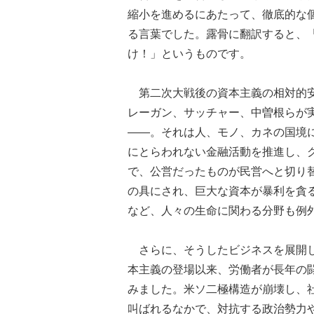
縮小を進めるにあたって、徹底的な
る言葉でした。露骨に翻訳すると、
け！」というものです。
第二次大戦後の資本主義の相対的安
レーガン、サッチャー、中曽根らが
――。それは人、モノ、カネの国境
にとらわれない金融活動を推進し、
で、公営だったものが民営へと切り
の具にされ、巨大な資本が暴利を貪
など、人々の生命に関わる分野も例
さらに、そうしたビジネスを展開し
本主義の登場以来、労働者が長年の
みました。米ソ二極構造が崩壊し、
叫ばれるなかで、対抗する政治勢力