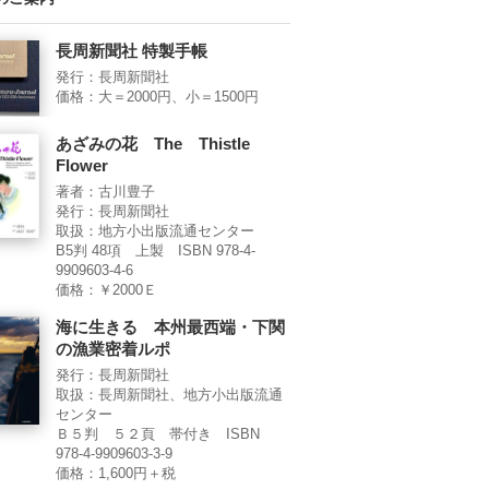
長周新聞社 特製手帳
発行：長周新聞社
価格：大＝2000円、小＝1500円
あざみの花 The Thistle
Flower
著者：古川豊子
発行：長周新聞社
取扱：地方小出版流通センター
B5判 48項 上製 ISBN 978-4-
9909603-4-6
価格：￥2000Ｅ
海に生きる 本州最西端・下関
の漁業密着ルポ
発行：長周新聞社
取扱：長周新聞社、地方小出版流通
センター
Ｂ５判 ５２頁 帯付き ISBN
978-4-9909603-3-9
価格：1,600円＋税