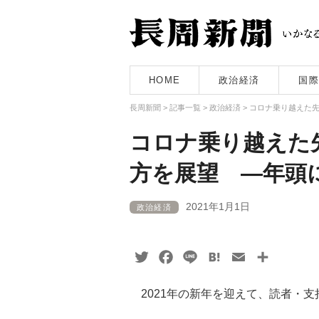
HOME
政治経済
国際
長周新聞
>
記事一覧
>
政治経済
>
コロナ乗り越えた
コロナ乗り越えた
方を展望 ―年頭
2021年1月1日
政治経済
Twitter
Facebook
Line
Hatena
Email
共
有
2021年の新年を迎えて、読者・