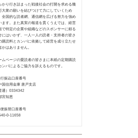
っかり行き詰まった戦後社会の打開を求める幾
万大衆の願いを結びつけて力にしていくため
、全国的な読者網、通信網を広げる努力を強め
います。また真実の報道を貫くうえでは、経営
面で特定の企業や組織などのスポンサーに頼る
けにはいかず、一人一人の読者・支持者の皆さ
の購読料とカンパに依拠して経営を成り立たせ
ほかはありません。
ームページの愛読者の皆さまに本紙の定期購読
カンパによるご協力を訴えるものです。
銀行振込口座番号
中国信用金庫 唐戸支店
通）0334342
都宮知恵
郵便振替口座番号
540-0-11658