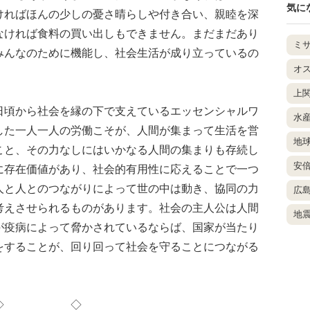
気に
ければほんの少しの憂さ晴らしや付き合い、親睦を深
なければ食料の買い出しもできません。まだまだあり
ミ
みんなのために機能し、社会生活が成り立っているの
オ
上
頃から社会を縁の下で支えているエッセンシャルワ
水
した一人一人の労働こそが、人間が集まって生活を営
地
こと、その力なしにはいかなる人間の集まりも存続し
安
に存在価値があり、社会的有用性に応えることで一つ
人と人とのつながりによって世の中は動き、協同の力
広
考えさせられるものがあります。社会の主人公は人間
地
が疫病によって脅かされているならば、国家が当たり
をすることが、回り回って社会を守ることにつながる
◇ ◇