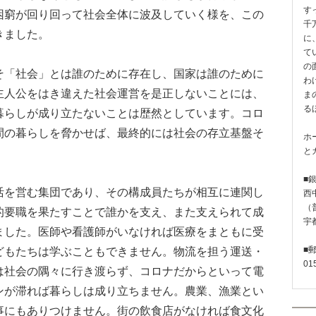
す
困窮が回り回って社会全体に波及していく様を、この
千
きました。
に
て
の
「社会」とは誰のために存在し、国家は誰のために
わ
主人公をはき違えた社会運営を是正しないことには、
ま
る
暮らしが成り立たないことは歴然としています。コロ
間の暮らしを脅かせば、最終的には社会の存立基盤そ
ホ
と
■
を営む集団であり、その構成員たちが相互に連関し
西
（普
的要職を果たすことで誰かを支え、また支えられて成
宇
ました。医師や看護師がいなければ医療をまともに受
どもたちは学ぶこともできません。物流を担う運送・
■
01
は社会の隅々に行き渡らず、コロナだからといって電
ンが滞れば暮らしは成り立ちません。農業、漁業とい
事にもありつけません。街の飲食店がなければ食文化