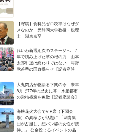
【寄稿】食料品ゼロ税率はなぜダ
メなのか 元静岡大学教授・税理
士 湖東京至
れいわ新選組次のステージへ 7
年で積み上げた草の根の力 山本
太郎引退は終わりではない 与野
党茶番の国政揺らせ【記者座談
大丸閉店が物語る下関の今 来年
8月で77年の歴史に幕 水産都市
の栄枯盛衰を象徴【記者座談会】
海峡花火大会でVIP席（下関会
場）の異様さが話題に 「刺青集
団が占拠し、紐パン姿の女性が接
待…」 公金投じるイベントの品