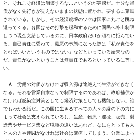
と、それこそ経済は崩壊するな…というのが実感だ。十分な補
償がなく先行きが見えないままの状態に置かれ、要するに棄民
されている。しかし、その経済崩壊のツケは国家に丸ごと跳ね
返ってくる。各国はその打撃を緩和するために国民へ外出制限
しつつ現金支給しているのに、日本政府だけが頑なに拒んでい
る。自己責任に委ねて、最悪の事態になった際は「私が責任を
とればいいというものではない」などといっている始末なの
だ。責任がないということは無責任であるといっているに等し
い。
Ａ
労働の対価がなければ収入源は途絶えて生活ができなく
なる。それを営業自粛なりで制限するのであれば、政府補償が
なければ感染症対策としても経済対策としても機能しない。誰
でもわかる話だ。この国に生きるすべての人々の縁の下の力に
よって社会は支えられているし、生産、物流・運搬、販売、製
造業やサービス業など職種の違いはあれど、なにをとっても人
と人の力や連関がなければ社会は麻痺してしまう。分業によっ