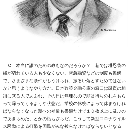
Ｃ
本当に誰のための政府なのだろうか？ 巷では堪忍袋の
緒が切れている人も少なくない。緊急融資などの制度も難解
で、さまざまな条件がもうけられ、振るい落とすためではない
かと思うようなやり方だ。日本政策金融公庫の窓口は融資の相
談に来る人であふれ、その日は無理なので順番待ちの札をもら
って帰ってくるような状態だ。学校の休校によって休まなけれ
ばならなくなった親への補償も書類だけで１０枚以上に及ぶの
であきらめた、とかの話もざらだ。こうして新型コロナウイル
ス騒動による打撃を国民がみな被らなければならないとなる