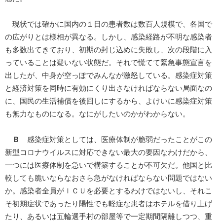
現状では確かに国内の１日の患者数は数百人規模で、各国で
の広がりとは様相が異なる。しかし、感染経路が不明な感染者
も多数出てきており、初期の封じ込めに失敗し、次の段階に入
っていることは疑いない状態だ。それで慌てて緊急事態宣言を
出したが、中身が空っぽでみんなが激怒している。感染症対策
と経済対策を同時に有効にくり出さなければならない局面なの
に、国民の生活補償を後回しにするから、よけいに感染症対策
も無力なものになる。なにがしたいのかがわからない。
Ｂ
感染症対策としては、医療体制が脆弱だったことがこの
新型コロナウイルスに対応できない最大の要因なわけだから、
一つには医療体制を急いで構築することが不可欠だ。他国と比
較しても脆いならなおさら急がなければならない問題ではない
か。感染者全員がＩＣＵを必要とするわけではないし、それこ
そ初期症状であったり陽性でも軽症な患者はホテルを借り上げ
たり、あるいは五輪選手村の部屋等で一定期間隔離しつつ、重