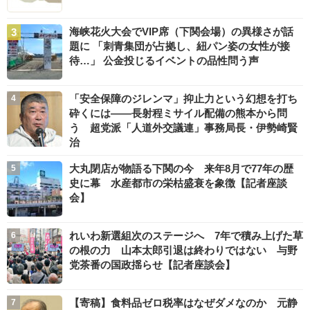
海峡花火大会でVIP席（下関会場）の異様さが話
題に 「刺青集団が占拠し、紐パン姿の女性が接
待…」 公金投じるイベントの品性問う声
「安全保障のジレンマ」抑止力という幻想を打ち
砕くには――長射程ミサイル配備の熊本から問
う 超党派「人道外交議連」事務局長・伊勢崎賢
治
大丸閉店が物語る下関の今 来年8月で77年の歴
史に幕 水産都市の栄枯盛衰を象徴【記者座談
会】
れいわ新選組次のステージへ 7年で積み上げた草
の根の力 山本太郎引退は終わりではない 与野
党茶番の国政揺らせ【記者座談会】
【寄稿】食料品ゼロ税率はなぜダメなのか 元静