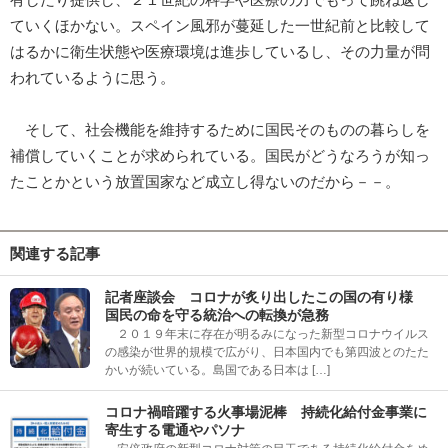
ていくほかない。スペイン風邪が蔓延した一世紀前と比較して
はるかに衛生状態や医療環境は進歩しているし、その力量が問
われているように思う。
そして、社会機能を維持するために国民そのものの暮らしを
補償していくことが求められている。国民がどうなろうが知っ
たことかという放置国家など成立し得ないのだから－－。
関連する記事
記者座談会 コロナが炙り出したこの国の有り様
国民の命を守る統治への転換が急務
２０１９年末に存在が明るみになった新型コロナウイルス
の感染が世界的規模で広がり、日本国内でも第四波とのたた
かいが続いている。島国である日本は […]
コロナ禍暗躍する火事場泥棒 持続化給付金事業に
寄生する電通やパソナ