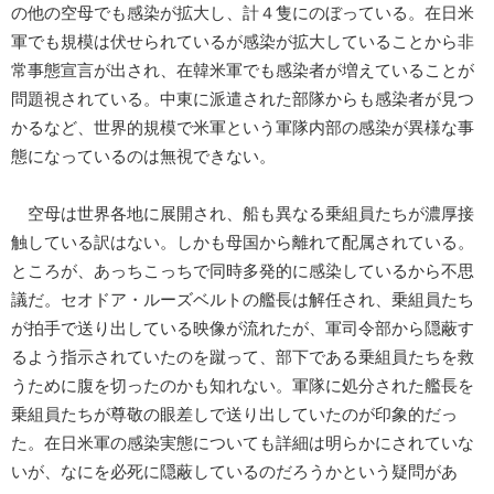
の他の空母でも感染が拡大し、計４隻にのぼっている。在日米
軍でも規模は伏せられているが感染が拡大していることから非
常事態宣言が出され、在韓米軍でも感染者が増えていることが
問題視されている。中東に派遣された部隊からも感染者が見つ
かるなど、世界的規模で米軍という軍隊内部の感染が異様な事
態になっているのは無視できない。
空母は世界各地に展開され、船も異なる乗組員たちが濃厚接
触している訳はない。しかも母国から離れて配属されている。
ところが、あっちこっちで同時多発的に感染しているから不思
議だ。セオドア・ルーズベルトの艦長は解任され、乗組員たち
が拍手で送り出している映像が流れたが、軍司令部から隠蔽す
るよう指示されていたのを蹴って、部下である乗組員たちを救
うために腹を切ったのかも知れない。軍隊に処分された艦長を
乗組員たちが尊敬の眼差しで送り出していたのが印象的だっ
た。在日米軍の感染実態についても詳細は明らかにされていな
いが、なにを必死に隠蔽しているのだろうかという疑問があ