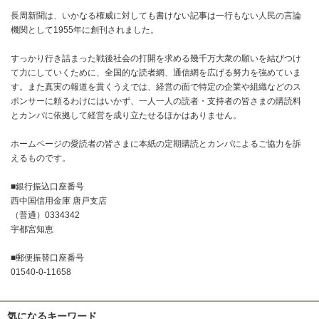
長周新聞は、いかなる権威に対しても書けない記事は一行もない人民の言論
機関として1955年に創刊されました。
すっかり行き詰まった戦後社会の打開を求める幾千万大衆の願いを結びつけ
て力にしていくために、全国的な読者網、通信網を広げる努力を強めていま
す。また真実の報道を貫くうえでは、経営の面で特定の企業や組織などのス
ポンサーに頼るわけにはいかず、一人一人の読者・支持者の皆さまの購読料
とカンパに依拠して経営を成り立たせるほかはありません。
ホームページの愛読者の皆さまに本紙の定期購読とカンパによるご協力を訴
えるものです。
■銀行振込口座番号
西中国信用金庫 唐戸支店
（普通）0334342
宇都宮知恵
■郵便振替口座番号
01540-0-11658
気になるキーワード