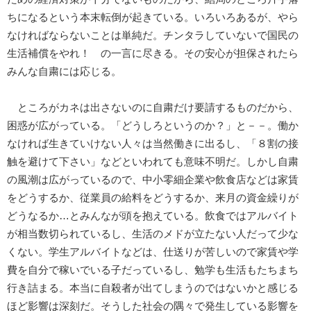
ちになるという本末転倒が起きている。いろいろあるが、やら
なければならないことは単純だ。チンタラしていないで国民の
生活補償をやれ！ の一言に尽きる。その安心が担保されたら
みんな自粛には応じる。
ところがカネは出さないのに自粛だけ要請するものだから、
困惑が広がっている。「どうしろというのか？」と－－。働か
なければ生きていけない人々は当然働きに出るし、「８割の接
触を避けて下さい」などといわれても意味不明だ。しかし自粛
の風潮は広がっているので、中小零細企業や飲食店などは家賃
をどうするか、従業員の給料をどうするか、来月の資金繰りが
どうなるか…とみんなが頭を抱えている。飲食ではアルバイト
が相当数切られているし、生活のメドが立たない人だって少な
くない。学生アルバイトなどは、仕送りが苦しいので家賃や学
費を自分で稼いでいる子だっているし、勉学も生活もたちまち
行き詰まる。本当に自殺者が出てしまうのではないかと感じる
ほど影響は深刻だ。そうした社会の隅々で発生している影響を