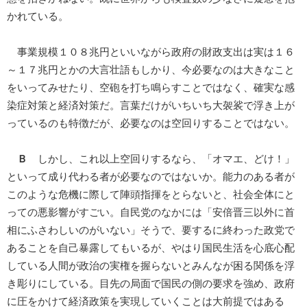
かれている。
事業規模１０８兆円といいながら政府の財政支出は実は１６
～１７兆円とかの大言壮語もしかり、今必要なのは大きなこと
をいってみせたり、空砲を打ち鳴らすことではなく、確実な感
染症対策と経済対策だ。言葉だけがいちいち大袈裟で浮き上が
っているのも特徴だが、必要なのは空回りすることではない。
Ｂ
しかし、これ以上空回りするなら、「オマエ、どけ！」
といって成り代わる者が必要なのではないか。能力のある者が
このような危機に際して陣頭指揮をとらないと、社会全体にと
っての悪影響がすごい。自民党のなかには「安倍晋三以外に首
相にふさわしいのがいない」そうで、要するに終わった政党で
あることを自己暴露してもいるが、やはり国民生活を心底心配
している人間が政治の実権を握らないとみんなが困る関係を浮
き彫りにしている。目先の局面で国民の側の要求を強め、政府
に圧をかけて経済政策を実現していくことは大前提ではある