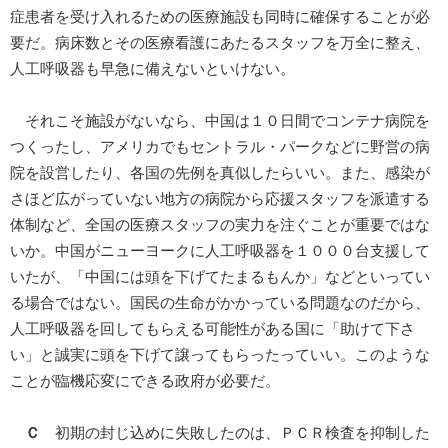
症患者を受け入れるための医療施設も同時に確保することが必
要だ。病床数とその医療看護にあたるスタッフを万全に整え、
人工呼吸器も早急に備えないといけない。
それこそ施設がないなら、中国は１０日間でコンテナ病院を
つくったし、アメリカでもセントラル・パークなどに野営の病
院を設営したり、各国の先例を真似したらいい。また、感染が
さほど広がっていない地方の病院から応援スタッフを派遣する
体制など、全国の医療スタッフの実力を注ぐことが重要ではな
いか。中国がニューヨークに人工呼吸器を１０００台支援して
いたが、「中国には頭を下げてたまるもんか」などといってい
る場合ではない。国民の生命がかかっている問題なのだから、
人工呼吸器を回してもらえる可能性がある国に「助けて下さ
い」と誠実に頭を下げて譲ってもらったっていい。このような
ことが臨機応変にできる政府が必要だ。
Ｃ
初期の封じ込めに失敗したのは、ＰＣＲ検査を抑制した