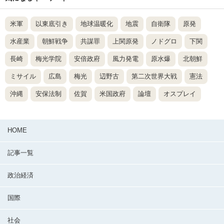
米軍
以東底引き
地球温暖化
地震
自衛隊
原発
水産業
朝鮮戦争
共謀罪
上関原発
ノドグロ
下関
長崎
梅光学院
安倍政府
風力発電
原水爆
北朝鮮
ミサイル
広島
梅光
辺野古
第二次世界大戦
憲法
沖縄
安保法制
佐賀
米国政府
論壇
オスプレイ
HOME
記事一覧
政治経済
国際
社会