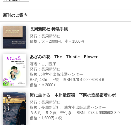
新刊のご案内
長周新聞社 特製手帳
発行：長周新聞社
価格：大＝2000円、小＝1500円
あざみの花 The Thistle Flower
著者：古川豊子
発行：長周新聞社
取扱：地方小出版流通センター
B5判 48項 上製 ISBN 978-4-9909603-4-6
価格：￥2000Ｅ
海に生きる 本州最西端・下関の漁業密着ルポ
発行：長周新聞社
取扱：長周新聞社、地方小出版流通センター
Ｂ５判 ５２頁 帯付き ISBN 978-4-9909603-3-9
価格：1,600円＋税