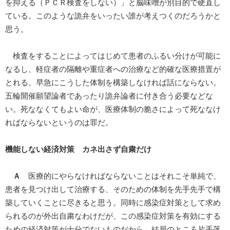
を抑える（ＰＣＲ検査をしない）」と脳味噌が別目的で硬直し
ている。このような詭弁をいったい誰が考えつくのだろうかと
思う。
検査をすることによってはじめて患者のふるい分けが可能に
なるし、軽症者の隔離や重症者への治療など的確な医療措置が
とれる。早急にこうした体制を構築しなければ話にならない。
五輪開催願望論者であったり詭弁論者に付き合う必要などな
い。死ななくてもよい命が、医療体制の脆さによって死ななけ
ればならないというのは罪だ。
機能しない経済対策 カネ出さず自粛だけ
Ａ
医療的にやらなければならないことはそれこそ単純で、
患者を見つけ出して治療する、そのための体制を先手先手で構
築していくことに尽きると思う。同時に感染症対策として求め
られるのが外出自粛なわけだが、この感染症対策を有効にする
ための経済対策が十分でないものだから、結局のところ片手落