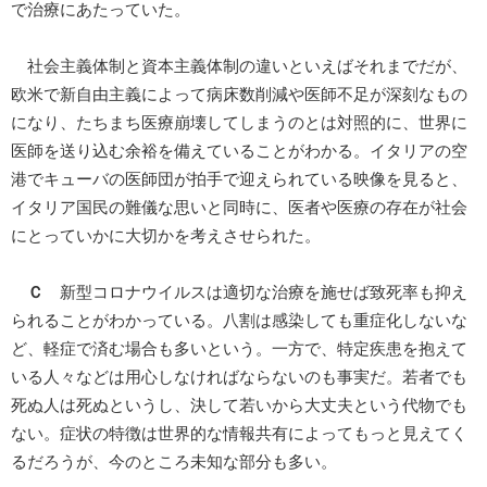
で治療にあたっていた。
社会主義体制と資本主義体制の違いといえばそれまでだが、
欧米で新自由主義によって病床数削減や医師不足が深刻なもの
になり、たちまち医療崩壊してしまうのとは対照的に、世界に
医師を送り込む余裕を備えていることがわかる。イタリアの空
港でキューバの医師団が拍手で迎えられている映像を見ると、
イタリア国民の難儀な思いと同時に、医者や医療の存在が社会
にとっていかに大切かを考えさせられた。
Ｃ
新型コロナウイルスは適切な治療を施せば致死率も抑え
られることがわかっている。八割は感染しても重症化しないな
ど、軽症で済む場合も多いという。一方で、特定疾患を抱えて
いる人々などは用心しなければならないのも事実だ。若者でも
死ぬ人は死ぬというし、決して若いから大丈夫という代物でも
ない。症状の特徴は世界的な情報共有によってもっと見えてく
るだろうが、今のところ未知な部分も多い。