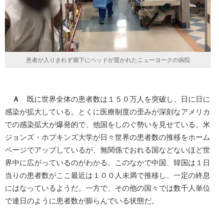
患者が入りきれず廊下にベッドが置かれたニューヨークの病院
Ａ
既に世界全体の患者数は１５０万人を突破し、日に日に
感染が拡大している。とくに医療制度の歪みが深刻なアメリカ
での感染拡大が爆発的で、他国をしのぐ勢いを見せている。米
ジョンズ・ホプキンズ大学が日々世界の患者数の推移をホーム
ページでアップしているが、無関係でおれる国などないほど世
界中に広がっているのがわかる。このなかで中国、韓国は１日
当りの患者数がここ最近は１００人未満で推移し、一定の終息
にはなっているようだ。一方で、その他の国々では数千人単位
で連日のように患者数が膨らんでいる状態だ。