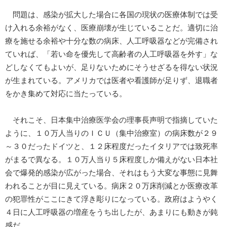
問題は、感染が拡大した場合に各国の現状の医療体制では受
け入れる余裕がなく、医療崩壊が生じていることだ。適切に治
療を施せる余裕や十分な数の病床、人工呼吸器などが完備され
ていれば、「若い命を優先して高齢者の人工呼吸器を外す」な
どしなくてもよいが、足りないためにそうせざるを得ない状況
が生まれている。アメリカでは医者や看護師が足りず、退職者
をかき集めて対応に当たっている。
それこそ、日本集中治療医学会の理事長声明で指摘していた
ように、１０万人当りのＩＣＵ（集中治療室）の病床数が２９
～３０だったドイツと、１２床程度だったイタリアでは致死率
がまるで異なる。１０万人当り５床程度しか備えがない日本社
会で爆発的感染が広がった場合、それはもう大変な事態に見舞
われることが目に見えている。病床２０万床削減とか医療改革
の犯罪性がここにきて浮き彫りになっている。政府はようやく
４日に人工呼吸器の増産をうち出したが、あまりにも動きが鈍
感だ。