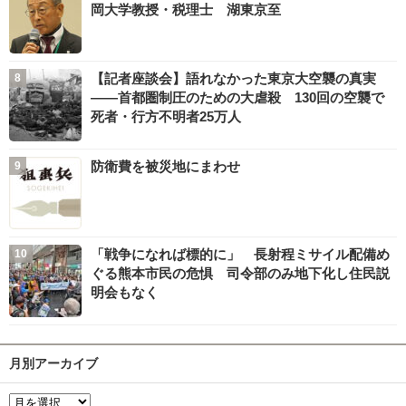
岡大学教授・税理士 湖東京至
【記者座談会】語れなかった東京大空襲の真実
――首都圏制圧のための大虐殺 130回の空襲で
死者・行方不明者25万人
防衛費を被災地にまわせ
「戦争になれば標的に」 長射程ミサイル配備め
ぐる熊本市民の危惧 司令部のみ地下化し住民説
明会もなく
月別アーカイブ