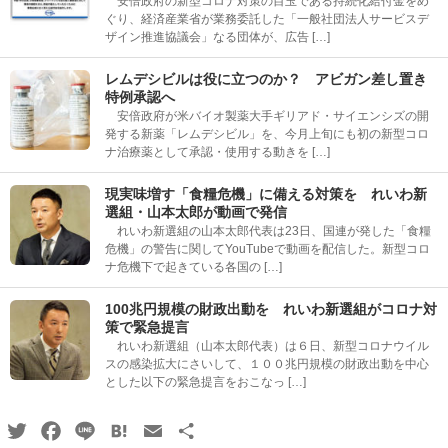
安倍政府の新型コロナ対策の目玉である持続化給付金をめ
ぐり、経済産業省が業務委託した「一般社団法人サービスデ
ザイン推進協議会」なる団体が、広告 […]
レムデシビルは役に立つのか？ アビガン差し置き
特例承認へ
安倍政府が米バイオ製薬大手ギリアド・サイエンシズの開
発する新薬「レムデシビル」を、今月上旬にも初の新型コロ
ナ治療薬として承認・使用する動きを […]
現実味増す「食糧危機」に備える対策を れいわ新
選組・山本太郎が動画で発信
れいわ新選組の山本太郎代表は23日、国連が発した「食糧
危機」の警告に関してYouTubeで動画を配信した。新型コロ
ナ危機下で起きている各国の […]
100兆円規模の財政出動を れいわ新選組がコロナ対
策で緊急提言
れいわ新選組（山本太郎代表）は６日、新型コロナウイル
スの感染拡大にさいして、１００兆円規模の財政出動を中心
とした以下の緊急提言をおこなっ […]
Twitter
Facebook
Line
Hatena
Email
共