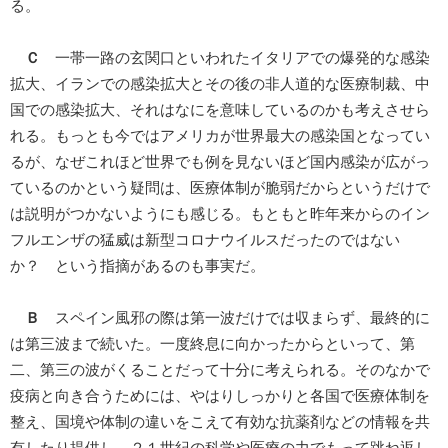
る。
Ｃ
一帯一路の玄関口といわれたイタリアでの爆発的な感染
拡大、イランでの感染拡大とその後の非人道的な医療制裁、中
国での感染拡大、それはなにを意味しているのかも考えさせら
れる。もっとも今ではアメリカが世界最大の感染国となってい
るが、なぜこれほど世界でも例を見ないほど国内感染が広がっ
ているのかという疑問は、医療体制が脆弱だからというだけで
は説明がつかないようにも感じる。もともと昨年来からのイン
フルエンザの猛威は新型コロナウイルスだったのではない
か？ という指摘があるのも事実だ。
Ｂ
スペイン風邪の際は第一波だけでは収まらず、最終的に
は第三波まで続いた。一度終息に向かったからといって、第
二、第三の波がくることだって十分に考えられる。そのなかで
疫病と向き合うためには、やはりしっかりと各国で医療体制を
整え、国境や体制の違いをこえて有効な抗薬剤などの情報を共
有したり提供し、２１世紀の科学や医療の力でもって跳ね返し