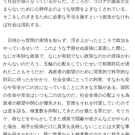
て社会が成り立っているからだ。ところが、コロナの蔓延が止
まらないために心肺停止のような状態をよぎなくされている。
そこをしのぎきるために必要な手当を施すという政策がなけれ
ば社会は混乱する。
日頃から世間の実情を知らず、浮き上がったところで政治を
やっているせいで、このような予期せぬ疫病に直面した際に、
なにが有効な政策で、なにが有効でない政策なのかの意味がわ
からないのだろう。五輪の心配をしていたせいで初期対応が遅
れたこともそうだが、為政者の願望のために現実的で科学的な
対応に待ったがかかり、社会全体にとっての利害、すなわち安
心や安全が二の次になっていることに大きな欠陥がある。国民
の生命や安全はいつも二の次なのだ。社会全体の心配よりも為
政者の願望や関心が優先され、官僚もそれを忖度していたので
は道を誤る。検査数を抑制してきたのが最たる罪だが、モリカ
ケ、桜などをやらかしてきた感覚で隠蔽や改ざんなどがやられ
た場合、相手が疫病だけに真実を反映しないことには大変な事
態を招きかねない。既に世界からも検査数の少なさに疑念を抱