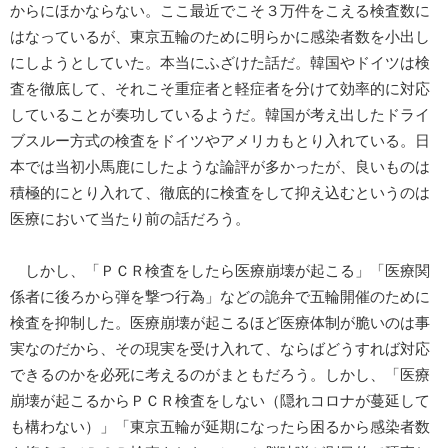
からにほかならない。ここ最近でこそ３万件をこえる検査数に
はなっているが、東京五輪のために明らかに感染者数を小出し
にしようとしていた。本当にふざけた話だ。韓国やドイツは検
査を徹底して、それこそ重症者と軽症者を分けて効率的に対応
していることが奏功しているようだ。韓国が考え出したドライ
ブスルー方式の検査をドイツやアメリカもとり入れている。日
本では当初小馬鹿にしたような論評が多かったが、良いものは
積極的にとり入れて、徹底的に検査をして抑え込むというのは
医療において当たり前の話だろう。
しかし、「ＰＣＲ検査をしたら医療崩壊が起こる」「医療関
係者に後ろから弾を撃つ行為」などの詭弁で五輪開催のために
検査を抑制した。医療崩壊が起こるほど医療体制が脆いのは事
実なのだから、その現実を受け入れて、ならばどうすれば対応
できるのかを必死に考えるのがまともだろう。しかし、「医療
崩壊が起こるからＰＣＲ検査をしない（隠れコロナが蔓延して
も構わない）」「東京五輪が延期になったら困るから感染者数