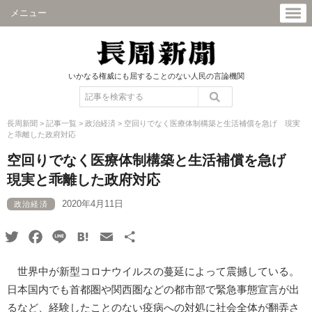
メニュー
いかなる権威にも屈することのない人民の言論機関
長周新聞
>
記事一覧
>
政治経済
>
空回りでなく医療体制構築と生活補償を急げ 現実
と乖離した政府対応
空回りでなく医療体制構築と生活補償を急げ
現実と乖離した政府対応
2020年4月11日
政治経済
Twitter
Facebook
Line
Hatena
Email
共
有
世界中が新型コロナウイルスの蔓延によって震撼している。
日本国内でも首都圏や関西圏などの都市部で緊急事態宣言が出
るなど、経験したことのない疫病への対処に社会全体が翻弄さ