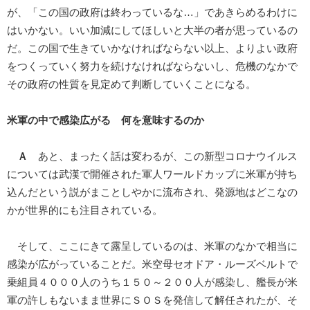
が、「この国の政府は終わっているな…」であきらめるわけに
はいかない。いい加減にしてほしいと大半の者が思っているの
だ。この国で生きていかなければならない以上、よりよい政府
をつくっていく努力を続けなければならないし、危機のなかで
その政府の性質を見定めて判断していくことになる。
米軍の中で感染広がる 何を意味するのか
Ａ
あと、まったく話は変わるが、この新型コロナウイルス
については武漢で開催された軍人ワールドカップに米軍が持ち
込んだという説がまことしやかに流布され、発源地はどこなの
かが世界的にも注目されている。
そして、ここにきて露呈しているのは、米軍のなかで相当に
感染が広がっていることだ。米空母セオドア・ルーズベルトで
乗組員４０００人のうち１５０～２００人が感染し、艦長が米
軍の許しもないまま世界にＳＯＳを発信して解任されたが、そ