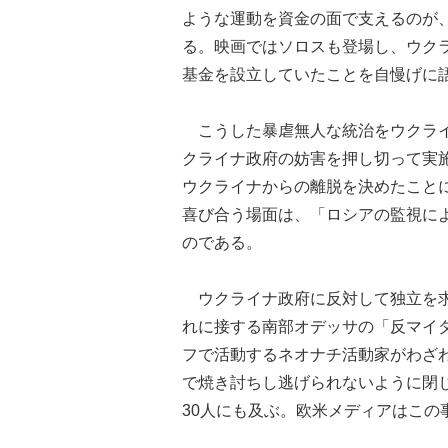
ような運動を資金の面で支えるのが
る。映画ではソロスも登場し、ウク
基金を設立していたことを自慢げに
こうした暴虐無人な統治をウクライ
クライナ政府の妨害を押し切って実
ウクライナからの離脱を決めたこと
喜び合う場面は、「ロシアの監視に
のである。
ウクライナ政府に反対して独立を求
れに接する南部オデッサの「反マイ
フで活動するネオナチ活動家がわざ
で焼き討ちし逃げられないように閉
30人にも及ぶ。欧米メディアはこの