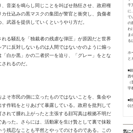
り、音楽を鳴らし同じことを叫ばせ熱狂させ、政府権
千
に
リカ仕込みの黒マスクの集団が警官と衝突し、負傷者
て
め、武器を提供していくというやり方だ。
の
わ
ま
れる騒乱を「独裁者の残虐な弾圧」が原因だと世界
る
シアに反対しないものは人間ではないかのように煽っ
ホ
は「白か黒」かの二者択一を迫り、「グレー」をとな
と
にされるのだ。
■
西
（普
宇
よそ市民の側に立ったものではないことを、集会や
■
出す作戦をとりあげて暴露している。政府を批判して
01
打されて腫れ上がったと主張する顔写真は根拠不明だ
であった。さらには、活動家を生け贄として裏で抹殺
いう残忍なことも平然とやってのけるのである。この
気に