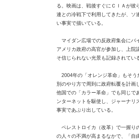
る。映画は、戦後すぐにＣＩＡが彼
連との冷戦下で利用してきたが、ソ
い事実で描いている。
マイダン広場での反政府集会にバイ
アメリカ政府の高官が参加し、上院
そ信じられない光景も記録されてい
2004年の「オレンジ革命」もそ
別のやり方で周到に政府転覆を計画
他国での「カラー革命」でも同じで
ンターネットを駆使し、ジャーナリ
事実であぶり出している。
ペレストロイカ（改革）で一握りの
の人々の不満が高まるなかで、「自