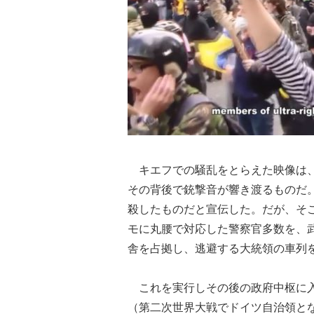
キエフでの騒乱をとらえた映像は、
その背後で銃撃音が響き渡るものだ
殺したものだと宣伝した。だが、そ
モに丸腰で対応した警察官多数を、
舎を占拠し、逃避する大統領の車列
これを実行しその後の政府中枢に入
（第二次世界大戦でドイツ自治領と