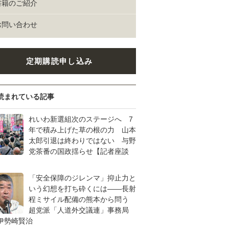
書籍のご紹介
お問い合わせ
定期購読申し込み
読まれている記事
れいわ新選組次のステージへ 7
年で積み上げた草の根の力 山本
太郎引退は終わりではない 与野
党茶番の国政揺らせ【記者座談
「安全保障のジレンマ」抑止力と
いう幻想を打ち砕くには――長射
程ミサイル配備の熊本から問う
超党派「人道外交議連」事務局
伊勢崎賢治