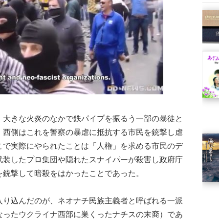
大きな火炎のなかで鉄パイプを振るう一部の暴徒と
。西側はこれを警察の暴虐に抵抗する市民を銃撃し虐
こで実際にやられたことは「人権」を求める市民のデ
武装したプロ集団や隠れたスナイパーが殺害し政府庁
を銃撃して暗殺をはかったことであった。
り込んだのが、ネオナチ民族主義者と呼ばれる一派
なったウクライナ西部に巣くったナチスの末裔）であ