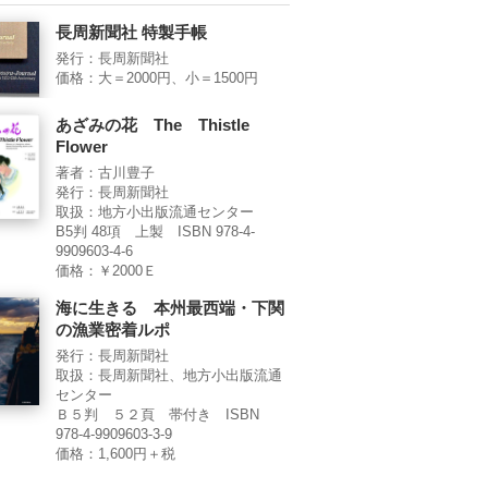
長周新聞社 特製手帳
発行：長周新聞社
価格：大＝2000円、小＝1500円
あざみの花 The Thistle
Flower
著者：古川豊子
発行：長周新聞社
取扱：地方小出版流通センター
B5判 48項 上製 ISBN 978-4-
9909603-4-6
価格：￥2000Ｅ
海に生きる 本州最西端・下関
の漁業密着ルポ
発行：長周新聞社
取扱：長周新聞社、地方小出版流通
センター
Ｂ５判 ５２頁 帯付き ISBN
978-4-9909603-3-9
価格：1,600円＋税