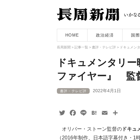
HOME
政治経済
国際
長周新聞
>
記事一覧
>
書評・テレビ評
>
ドキュメンタ
ドキュメンタリー
ファイヤー』 監
2022年4月1日
書評・テレビ評
Twitter
Facebook
Line
Hatena
Email
共
有
オリバー・ストーン監督の
ドキュ
（2016年制作、日本語字幕付き・1時