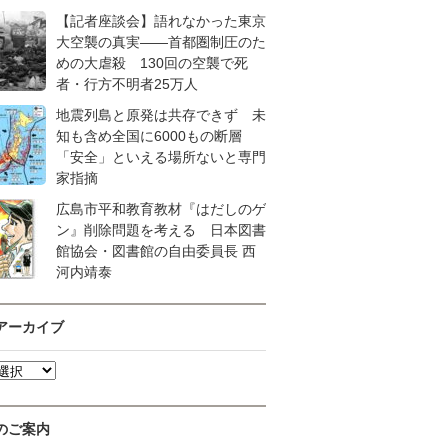
【記者座談会】語れなかった東京
大空襲の真実――首都圏制圧のた
めの大虐殺 130回の空襲で死
者・行方不明者25万人
地震列島と原発は共存できず 未
知も含め全国に6000もの断層
「安全」といえる場所ないと専門
家指摘
広島市平和教育教材『はだしのゲ
ン』削除問題を考える 日本図書
館協会・図書館の自由委員長 西
河内靖泰
アーカイブ
のご案内