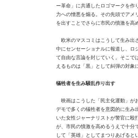
ー革命」に共通したロゴマークを作
力への憎悪を煽る。その先頭でアメ
を出すことでさらに市民の憤激を高
欧米のマスコミはこうして生み出さ
中にセンセーショナルに報道し、ロ
て自由な言論を封じていく。そこで
えるものは「黒」として糾弾の対象
犠牲者を生み騒乱作り出す
映画はこうした「民主化運動」がお
デモで多くの犠牲者を意図的に生み
いた女性ジャーナリストが警官に殴
が、市民の憤激を高めるうえで十分
して「英雄」としてまつりあげると