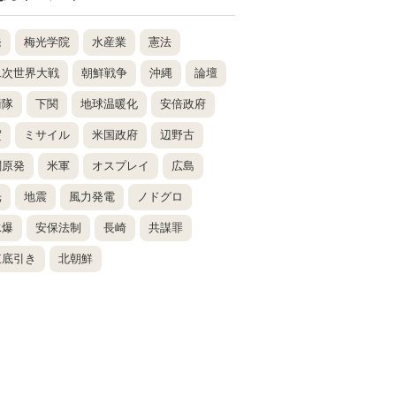
発
梅光学院
水産業
憲法
二次世界大戦
朝鮮戦争
沖縄
論壇
衛隊
下関
地球温暖化
安倍政府
賀
ミサイル
米国政府
辺野古
関原発
米軍
オスプレイ
広島
光
地震
風力発電
ノドグロ
水爆
安保法制
長崎
共謀罪
東底引き
北朝鮮