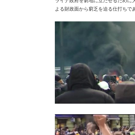
ライナ政府を窮地に立たせるために
よる財政面から窮乏を迫る仕打ちで