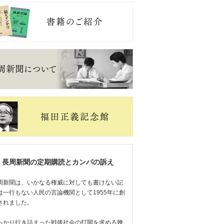
長周新聞の定期購読とカンパの訴え
周新聞は、いかなる権威に対しても書けない記
は一行もない人民の言論機関として1955年に創
されました。
っかり行き詰まった戦後社会の打開を求める幾