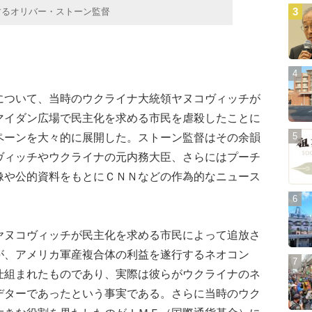
するオリバー・ストーン監督
ついて、当時のウクライナ大統領ヤヌコヴィッチが
マイダン広場で民主化を求める市民を虐殺したことに
ペーンを大々的に展開した。ストーン監督はその余韻
ヴィッチやウクライナの元内務大臣、さらにはプーチ
像や公的資料をもとにＣＮＮなどの作為的なニュース
。
ヌコヴィッチが民主化を求める市民によって追放さ
が、アメリカ軍産複合体の利益を遂行するネオコン
仕組まれたものであり、実際は彼らがウクライナのネ
デターであったという事実である。さらに当時のウク