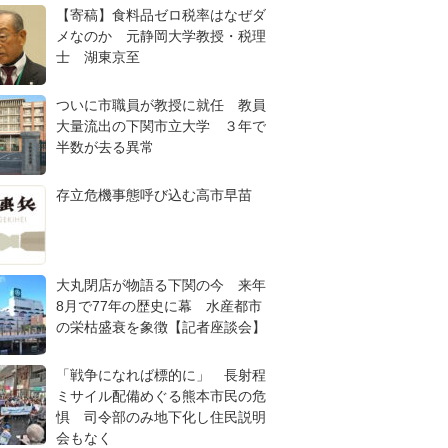
【寄稿】食料品ゼロ税率はなぜダ
メなのか 元静岡大学教授・税理
士 湖東京至
ついに市職員が教授に就任 教員
大量流出の下関市立大学 ３年で
半数が去る異常
存立危機事態呼び込む高市早苗
大丸閉店が物語る下関の今 来年
8月で77年の歴史に幕 水産都市
の栄枯盛衰を象徴【記者座談会】
「戦争になれば標的に」 長射程
ミサイル配備めぐる熊本市民の危
惧 司令部のみ地下化し住民説明
会もなく