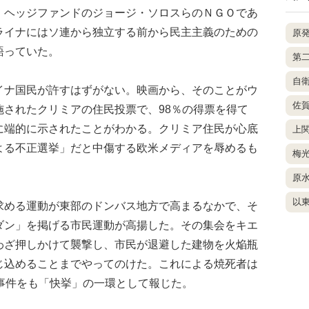
、ヘッジファンドのジョージ・ソロスらのＮＧＯであ
ライナにはソ連から独立する前から民主主義のための
原
語っていた。
第
自
ナ国民が許すはずがない。映画から、そのことがウ
佐
施されたクリミアの住民投票で、98％の得票を得て
に端的に示されたことがわかる。クリミア住民が心底
上
よる不正選挙」だと中傷する欧米メディアを辱めるも
梅
原
以
める運動が東部のドンバス地方で高まるなかで、そ
ダン」を掲げる市民運動が高揚した。その集会をキエ
わざ押しかけて襲撃し、市民が退避した建物を火焔瓶
じ込めることまでやってのけた。これによる焼死者は
事件をも「快挙」の一環として報じた。