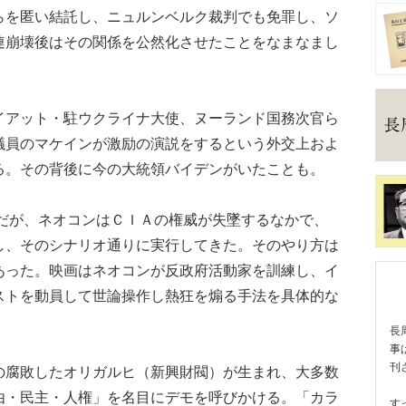
らを匿い結託し、ニュルンベルク裁判でも免罪し、ソ
連崩壊後はその関係を公然化させたことをなまなまし
アット・駐ウクライナ大使、ヌーランド国務次官ら
議員のマケインが激励の演説をするという外交上およ
る。その背後に今の大統領バイデンがいたことも。
うだが、ネオコンはＣＩＡの権威が失墜するなかで、
し、そのシナリオ通りに実行してきた。そのやり方は
あった。映画はネオコンが反政府活動家を訓練し、イ
ストを動員して世論操作し熱狂を煽る手法を具体的な
長
事
刊
腐敗したオリガルヒ（新興財閥）が生まれ、大多数
由・民主・人権」を名目にデモを呼びかける。「カラ
す