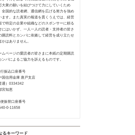
万大衆の願いを結びつけて力にしていくため
、全国的な読者網、通信網を広げる努力を強め
います。また真実の報道を貫くうえでは、経営
面で特定の企業や組織などのスポンサーに頼る
けにはいかず、一人一人の読者・支持者の皆さ
の購読料とカンパに依拠して経営を成り立たせ
ほかはありません。
ームページの愛読者の皆さまに本紙の定期購読
カンパによるご協力を訴えるものです。
銀行振込口座番号
中国信用金庫 唐戸支店
通）0334342
都宮知恵
郵便振替口座番号
540-0-11658
なるキーワード