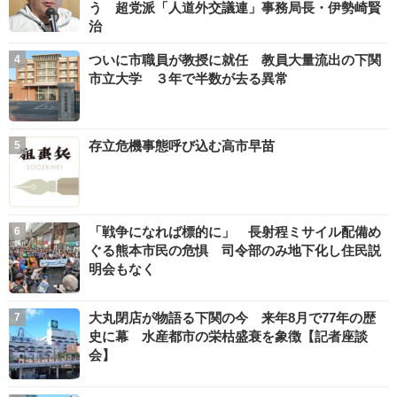
う 超党派「人道外交議連」事務局長・伊勢崎賢
治
ついに市職員が教授に就任 教員大量流出の下関
市立大学 ３年で半数が去る異常
存立危機事態呼び込む高市早苗
「戦争になれば標的に」 長射程ミサイル配備め
ぐる熊本市民の危惧 司令部のみ地下化し住民説
明会もなく
大丸閉店が物語る下関の今 来年8月で77年の歴
史に幕 水産都市の栄枯盛衰を象徴【記者座談
会】