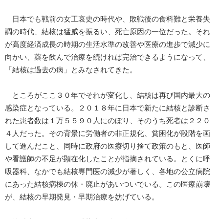
日本でも戦前の女工哀史の時代や、敗戦後の食料難と栄養失
調の時代、結核は猛威を振るい、死亡原因の一位だった。それ
が高度経済成長の時期の生活水準の改善や医療の進歩で減少に
向かい、薬を飲んで治療を続ければ完治できるようになって、
「結核は過去の病」とみなされてきた。
ところがここ３０年でそれが変化し、結核は再び国内最大の
感染症となっている。２０１８年に日本で新たに結核と診断さ
れた患者数は１万５５９０人にのぼり、そのうち死者は２２０
４人だった。その背景に労働者の非正規化、貧困化が段階を画
して進んだこと、同時に政府の医療切り捨て政策のもと、医師
や看護師の不足が顕在化したことが指摘されている。とくに呼
吸器科、なかでも結核専門医の減少が著しく、各地の公立病院
にあった結核病棟の休・廃止があいついでいる。この医療崩壊
が、結核の早期発見・早期治療を妨げている。