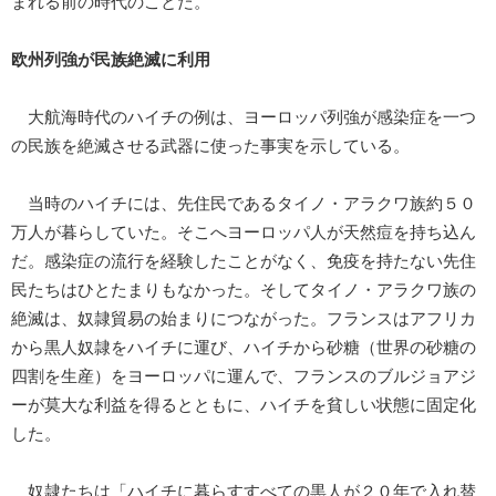
まれる前の時代のことだ。
欧州列強が民族絶滅に利用
大航海時代のハイチの例は、ヨーロッパ列強が感染症を一つ
の民族を絶滅させる武器に使った事実を示している。
当時のハイチには、先住民であるタイノ・アラクワ族約５０
万人が暮らしていた。そこへヨーロッパ人が天然痘を持ち込ん
だ。感染症の流行を経験したことがなく、免疫を持たない先住
民たちはひとたまりもなかった。そしてタイノ・アラクワ族の
絶滅は、奴隷貿易の始まりにつながった。フランスはアフリカ
から黒人奴隷をハイチに運び、ハイチから砂糖（世界の砂糖の
四割を生産）をヨーロッパに運んで、フランスのブルジョアジ
ーが莫大な利益を得るとともに、ハイチを貧しい状態に固定化
した。
奴隷たちは「ハイチに暮らすすべての黒人が２０年で入れ替