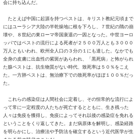
会に持ち込んだ。
たとえば中国に起源を持つペストは、キリスト教紀元頃まで
にはユーラシア大陸の半乾燥地に根を下ろし、７世紀の隋の崩
壊や、８世紀の東ローマ帝国衰退の一因となった。中世ヨーロ
ッパではペストの流行による死者が２５００万人とも３０００
万人ともいわれ、欧州全人口の３分の１にも達した。なかでも
全身の皮膚に出血性の紫斑があらわれ、「黒死病」と怖がられ
た腺ペストは、抗生物質がない時代、致死率は５０％をこえ
た。一方肺ペストは、無治療下での致死率がほぼ１００％だっ
た。
これらの感染症は人間社会に定着し、その恒常的な流行によ
って常に一定程度の人たちが死亡するとともに、生き残った
人々は免疫を獲得し、免疫によってそれ以後の感染症を免れる
ということをくり返してきた。まだ病原体を解明し、感染経路
を明らかにし、治療法や予防法を確立するという近代医学が生