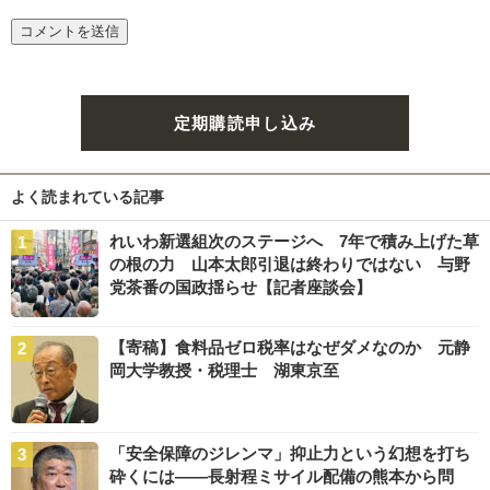
定期購読申し込み
よく読まれている記事
れいわ新選組次のステージへ 7年で積み上げた草
の根の力 山本太郎引退は終わりではない 与野
党茶番の国政揺らせ【記者座談会】
【寄稿】食料品ゼロ税率はなぜダメなのか 元静
岡大学教授・税理士 湖東京至
「安全保障のジレンマ」抑止力という幻想を打ち
砕くには――長射程ミサイル配備の熊本から問