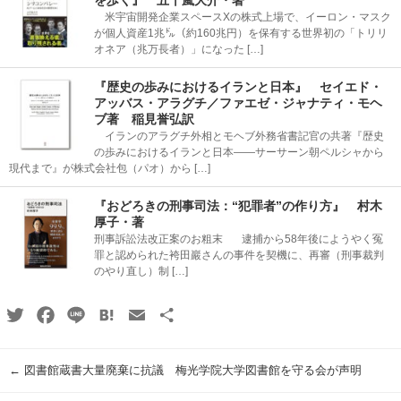
を歩く』 五十嵐大介・著
米宇宙開発企業スペースXの株式上場で、イーロン・マスク
が個人資産1兆㌦（約160兆円）を保有する世界初の「トリリ
オネア（兆万長者）」になった […]
『歴史の歩みにおけるイランと日本』 セイエド・
アッバス・アラグチ／ファエゼ・ジャナティ・モヘ
ブ著 稲見誉弘訳
イランのアラグチ外相とモヘブ外務省書記官の共著『歴史
の歩みにおけるイランと日本――サーサーン朝ペルシャから
現代まで』が株式会社包（パオ）から […]
『おどろきの刑事司法：“犯罪者”の作り方』 村木
厚子・著
刑事訴訟法改正案のお粗末 逮捕から58年後にようやく冤
罪と認められた袴田巖さんの事件を契機に、再審（刑事裁判
のやり直し）制 […]
Twitter
Facebook
Line
Hatena
Email
共
有
←
図書館蔵書大量廃棄に抗議 梅光学院大学図書館を守る会が声明