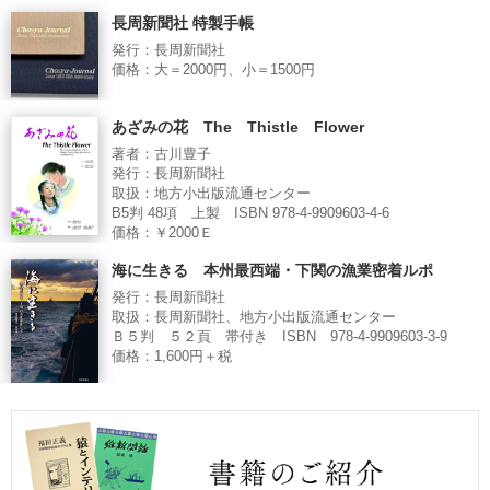
長周新聞社 特製手帳
発行：長周新聞社
価格：大＝2000円、小＝1500円
あざみの花 The Thistle Flower
著者：古川豊子
発行：長周新聞社
取扱：地方小出版流通センター
B5判 48項 上製 ISBN 978-4-9909603-4-6
価格：￥2000Ｅ
海に生きる 本州最西端・下関の漁業密着ルポ
発行：長周新聞社
取扱：長周新聞社、地方小出版流通センター
Ｂ５判 ５２頁 帯付き ISBN 978-4-9909603-3-9
価格：1,600円＋税