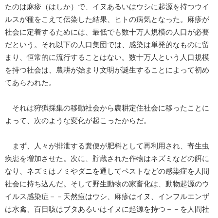
たのは麻疹（はしか）で、イヌあるいはウシに起源を持つウイ
ルスが種をこえて伝染した結果、ヒトの病気となった。麻疹が
社会に定着するためには、最低でも数十万人規模の人口が必要
だという。それ以下の人口集団では、感染は単発的なものに留
まり、恒常的に流行することはない。数十万人という人口規模
を持つ社会は、農耕が始まり文明が誕生することによって初め
てあらわれた。
それは狩猟採集の移動社会から農耕定住社会に移ったことに
よって、次のような変化が起こったからだ。
まず、人々が排泄する糞便が肥料として再利用され、寄生虫
疾患を増加させた。次に、貯蔵された作物はネズミなどの餌に
なり、ネズミはノミやダニを通してペストなどの感染症を人間
社会に持ち込んだ。そして野生動物の家畜化は、動物起源のウ
イルス感染症－－天然痘はウシ、麻疹はイヌ、インフルエンザ
は水禽、百日咳はブタあるいはイヌに起源を持つ－－を人間社