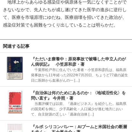
地球上からあらゆる感染症や病原体を一気になくすことがで
きないなかで、先人たちが成し遂げてきた医学の進歩に逆行し
て、医療を市場原理にゆだね、医療崩壊を招いてきた政治が、
感染症対策でも困難をつくり出していることは明らかだ。
関連する記事
『ただいま療養中：原発事故で被曝した申立人のが
ん病状記』 小笠原和彦・著
千葉県松戸市に住んでいた著者・小笠原和彦氏は、福島原
発事故から11年経った2022年7月20日、ちょうど77歳の誕生
日に医師から血液がんの一 […]
『自治体は何のためにあるのか：〈地域活性化〉を
問い直す』 今井照・著
当書評欄では以前、『過疎ビジネス』を紹介した。福島県
の国見町を例に、少子高齢化・人口減少が進む地方におい
て、自主財源の乏しい「過疎自治体 […]
『ルポ シリコンバレー：AIブームと米国社会の断層