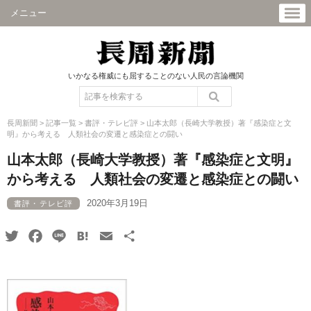
メニュー
いかなる権威にも屈することのない人民の言論機関
長周新聞
>
記事一覧
>
書評・テレビ評
>
山本太郎（長崎大学教授）著『感染症と文
明』から考える 人類社会の変遷と感染症との闘い
山本太郎（長崎大学教授）著『感染症と文明』
から考える 人類社会の変遷と感染症との闘い
2020年3月19日
書評・テレビ評
Twitter
Facebook
Line
Hatena
Email
共
有