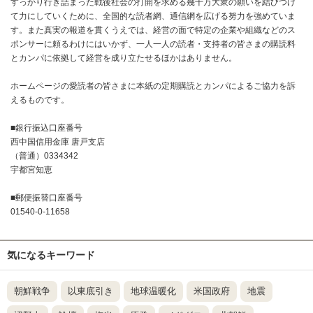
すっかり行き詰まった戦後社会の打開を求める幾千万大衆の願いを結びつけ
て力にしていくために、全国的な読者網、通信網を広げる努力を強めていま
す。また真実の報道を貫くうえでは、経営の面で特定の企業や組織などのス
ポンサーに頼るわけにはいかず、一人一人の読者・支持者の皆さまの購読料
とカンパに依拠して経営を成り立たせるほかはありません。
ホームページの愛読者の皆さまに本紙の定期購読とカンパによるご協力を訴
えるものです。
■銀行振込口座番号
西中国信用金庫 唐戸支店
（普通）0334342
宇都宮知恵
■郵便振替口座番号
01540-0-11658
気になるキーワード
朝鮮戦争
以東底引き
地球温暖化
米国政府
地震