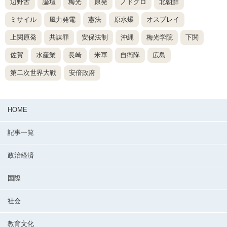
辺野古
論壇
梅光
原発
ノドグロ
北朝鮮
ミサイル
風力発電
憲法
原水爆
オスプレイ
上関原発
共謀罪
安保法制
沖縄
梅光学院
下関
佐賀
水産業
長崎
米軍
自衛隊
広島
第二次世界大戦
安倍政府
HOME
記事一覧
政治経済
国際
社会
教育文化